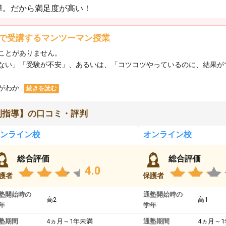
導。だから満足度が高い！
で受講するマンツーマン授業
ことがありません。
ない」「受験が不安」、あるいは、「コツコツやっているのに、結果が
か...
続きを読む
別指導】の口コミ・評判
ンライン校
オンライン校
総合評価
総合評価
4.0
護者
保護者
塾開始時の
通塾開始時の
高2
高1
年
学年
塾期間
4ヵ月～1年未満
通塾期間
4ヵ月～