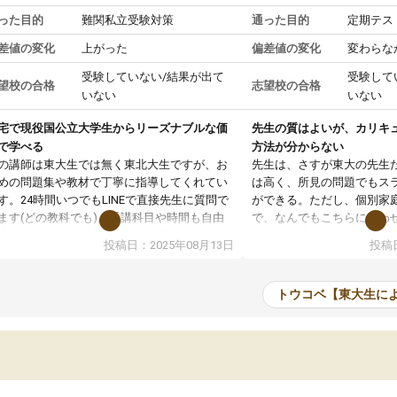
った目的
難関私立受験対策
通った目的
定期テス
差値の変化
上がった
偏差値の変化
変わらな
受験していない/結果が出て
受験して
望校の合格
志望校の合格
いない
いない
宅で現役国公立大学生からリーズナブルな価
先生の質はよいが、カリキ
で学べる
方法が分からない
の講師は東大生では無く東北大生ですが、お
先生は、さすが東大の先生
めの問題集や教材で丁寧に指導してくれてい
は高く、所見の問題でもス
す。24時間いつでもLINEで直接先生に質問で
ができる。ただし、個別家
ます(どの教科でも)。受講科目や時間も自由
で、なんでもこちらに合わ
決めれるので、個人に合った勉強ができると
のだが、具体的なカリキュ
投稿日：2025年08月13日
投稿日
います。カリキュラム相談みたいなのがあり
は、授業の先取り学習をす
有料)、受験までにどんなことをどんなスケジ
書を一緒に進めていくよう
ールでやっていくか相談したのですが、それ
いただいたが、1時間の時
トウコベ【東大生に
いまいち期待したものではなくふわっとした
範囲は限られており、それ
容でした。それでも明らかに本人のやる気も
進めて良いように思った。
ましたし、苦手科目が楽しくなってきたよう
りに高いため、有意義な利
ので、トウコベにお願いして良かったと思い
たが、大学生の先生からは
す。講師も合わなければチェンジできます
なく、上手い活用の仕方が
、娘は3科目ともずっと同じ先生です。
とした。学校の授業につい