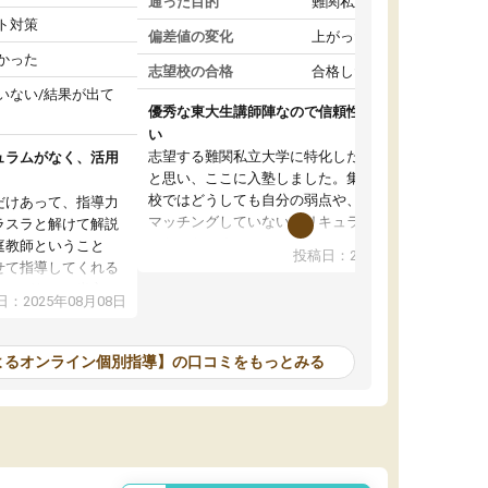
通った目的
難関私立受験対策
ト対策
偏差値の変化
上がった
かった
志望校の合格
合格した
いない/結果が出て
優秀な東大生講師陣なので信頼性や安心感が高
い
志望する難関私立大学に特化した準備をしたい
ュラムがなく、活用
と思い、ここに入塾しました。集団指導の予備
校ではどうしても自分の弱点や、志望校対策に
だけあって、指導力
マッチングしていないカリキュラムに不安を感
ラスラと解けて解説
じたからです。
庭教師ということ
投稿日：2024年02月19日
また受験のノウハウを蓄積している優秀な東大
せて指導してくれる
生講師陣をそろえていることや、完全オンライ
ラムがない。当方
：2025年08月08日
ン制というのも、ここを選んだ重要なポイント
るため、学校の教科
です。実際に入塾してみると、きめ細かいマン
な形で活用をさせて
ツーマン指導によって、自分の志望校にふさわ
間を使って進められる
よるオンライン個別指導】の口コミをもっとみる
しいオリジナルのカリキュラムを提案してくれ
であれば自学自習で
ました。
1時間の代金がそれな
また24時間いつでもLINEで講師に相談できるの
用の仕方をしたかっ
で、深夜に家で勉強していて疑問や不安が生じ
これといった提案も
ても、直ぐに解消できたのは、大きなメリット
分からず辞めること
と感じました。
ていけない子にはい