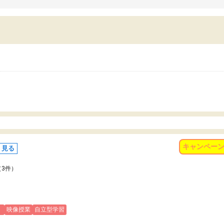
習習慣がしっかり身につきました。結果とし
くなりました。
苦手だった英語の偏差値が10以上上がり、志
また、苦手な科目ができる
していた公立高校に無事合格できました。自
で、得意科目に取り組む姿
から学ぶ姿勢を身につけさせたい家庭には本
受験も大事ですが、苦手科
におすすめの塾だと思います。
重要性を再認識しました。
なる自信を身につけたこと
有り難うございました。
キャンペー
く見る
（3件）
)
映像授業
自立型学習