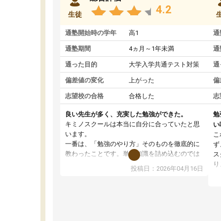
4.2
生徒
通塾開始時の学年
高1
通
通塾期間
4ヵ月～1年未満
通
通った目的
大学入学共通テスト対策
通
偏差値の変化
上がった
偏
志望校の合格
合格した
志
良い先生が多く、充実した勉強ができた。
勉
キミノスクールは本当に自分に合っていたと思
い
います。
こ
一番は、「勉強のやり方」そのものを徹底的に
ず
教わったことです。単に知識を詰め込むのでは
ス
なく、自学自習の習慣が身につくよう並走して
り
投稿日：2026年04月16日
くれるので、通塾日以外も机に向かうのが苦で
ル
はなくなりました。
習
す
講師の方との距離も近く、親身なコーチングの
授
おかげで、停滞期もモチベーションを維持でき
コ