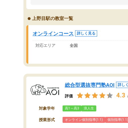
ました。「やらされる勉強」から「目標のため
学
の勉強」へ意識が変わったことが、目標校への
て
合格に繋がったと思います。
望
上野目駅の教室一覧
分
当
オンラインコース
詳しく見る
対応エリア
全国
総合型選抜専門塾AOI
詳し
4.3
評価
対象学年
高1～高3
浪人生
授業形式
オンライン個別指導(1:1)
個別指導(1:1