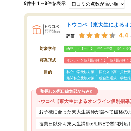
8
件中
1～8
件を表示
トウコベ【東大生によるオ
4.4
評価
対象学年
幼児
小1～小6
中1～中3
高1～高
授業形式
オンライン個別指導(1:1)
個別指導(1:1
目的
私立中学受験対策
国公立中高一貫校受
難関私立受験対策
総合型選抜・学校推
塾探しの窓口編集部からみた
トウコベ【東大生によるオンライン個別指導
お子様に合った東大生講師が選べて破格の月額
授業日以外も東大生講師がLINEで質問対応