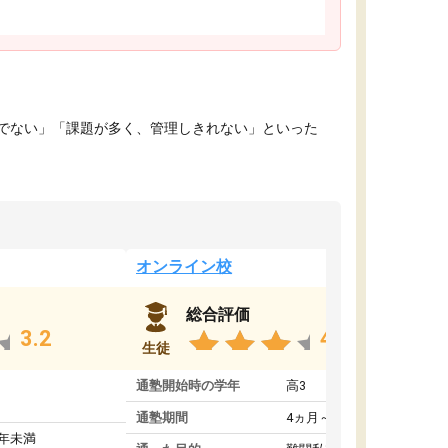
でない」「課題が多く、管理しきれない」といった
オンライン校
総合評価
3.2
4.4
生徒
通塾開始時の学年
高3
通塾期間
4ヵ月～1年未満
1年未満