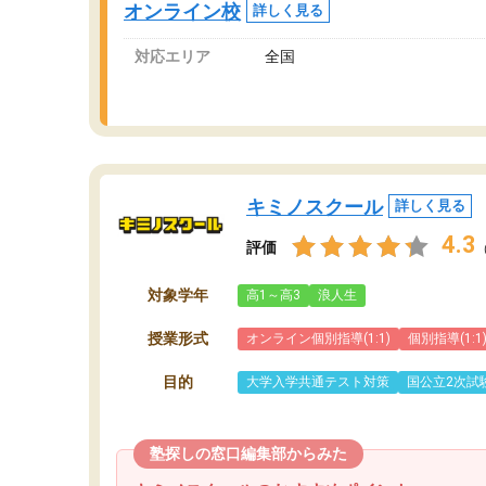
オンライン校
詳しく見る
講師変更の申し出があり、あまりに短期での変
更だった為、塾に通う事にして退会しました。
対応エリア
全国
遅れも取り戻せ、授業内容や講師の方は良かっ
たと思います。
キミノスクール
詳しく見る
4.3
評価
対象学年
高1～高3
浪人生
授業形式
オンライン個別指導(1:1)
個別指導(1:1
目的
大学入学共通テスト対策
国公立2次試
塾探しの窓口編集部からみた