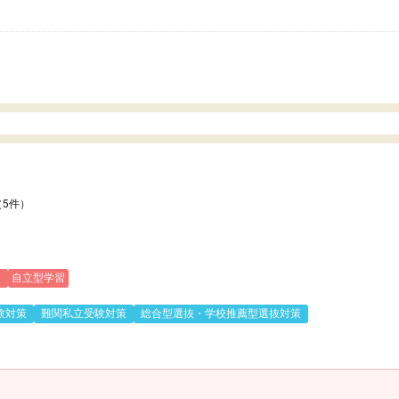
いのかも。
（5件）
)
自立型学習
験対策
難関私立受験対策
総合型選抜・学校推薦型選抜対策