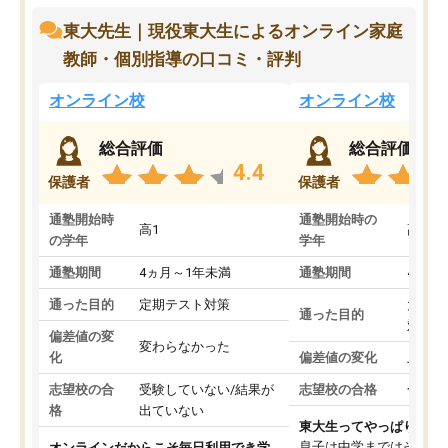
東大先生｜現役東大生によるオンライン家庭
教師・個別指導の口コミ・評判
オンライン校
オンライン校
総合評価
総合評価
4.4
保護者
保護者
通塾開始時
通塾開始時の
高1
高3
の学年
学年
通塾期間
4ヵ月～1年未満
通塾期間
4ヵ月
通った目的
定期テスト対策
大学入
通った目的
対策
偏差値の変
変わらなかった
化
偏差値の変化
上がっ
志望校の合
受験していない/結果が
志望校の合格
合格し
格
出ていない
東大生ってやっぱりすご
息子は中学まではそこそ
オンラインだからこそ毎日利用でき学