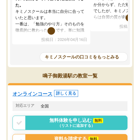
か分からず、ただ机に座
た。
でしたが、キミノスクー
キミノスクールは本当に自分に合って
らは自習の質が劇的に変
いたと思います。
先生が毎日何をすべきか
一番は、「勉強のやり方」そのものを
投稿日：20
を明確にしてくれるので
徹底的に教わったことです。単に知識
ずに学習に取り組めるよ
を詰め込むのではなく、自学自習の習
投稿日：2026年04月16日
が一番の収穫です。
慣が身につくよう並走してくれるの
授業で教えてもらうとい
で、通塾日以外も机に向かうのが苦で
の仕方をコーチングして
はなくなりました。
キミノスクールの口コミをもっとみる
ルなので、家での学習習
身につきました。結果と
講師の方との距離も近く、親身なコー
た英語の偏差値が10以上
チングのおかげで、停滞期もモチベー
鳴子御殿湯駅の教室一覧
していた公立高校に無事
ションを維持できました。「やらされ
た。自分から学ぶ姿勢を
る勉強」から「目標のための勉強」へ
たい家庭には本当におす
意識が変わったことが、目標校への合
オンラインコース
詳しく見る
思います。
格に繋がったと思います。
対応エリア
全国
無料体験を申し込む
無料
（リストに追加する）
資料を請求する
無料