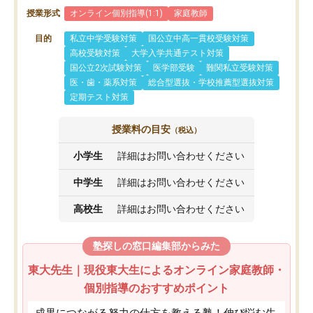
授業形式
オンライン個別指導(1:1)
家庭教師
目的
私立中学受験対策
国公立中高一貫校受験対策
高校受験対策
大学入学共通テスト対策
国公立2次試験対策
医学部受験
難関私立受験対策
医・歯・薬系対策
総合型選抜・学校推薦型選抜対策
定期テスト対策
授業料の目安
（税込）
小学生
詳細はお問い合わせください
中学生
詳細はお問い合わせください
高校生
詳細はお問い合わせください
塾探しの窓口編集部からみた
東大先生｜現役東大生によるオンライン家庭教師・
個別指導のおすすめポイント
成果につながる努力の仕方を教える塾！伸び悩む生