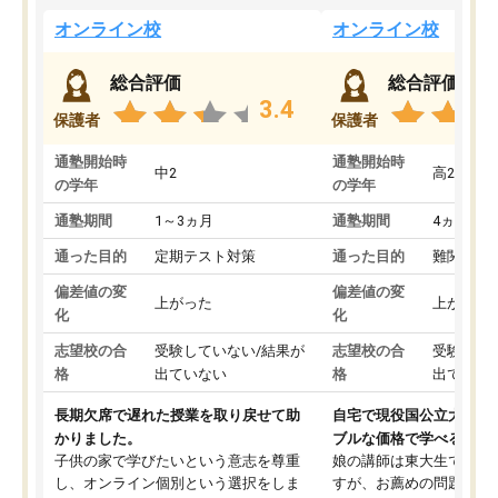
オンライン校
オンライン校
総合評価
総合評価
3.4
保護者
保護者
通塾開始時
通塾開始時
中2
高2
の学年
の学年
通塾期間
1～3ヵ月
通塾期間
4ヵ月～1
通った目的
定期テスト対策
通った目的
難関私立
偏差値の変
偏差値の変
上がった
上がった
化
化
志望校の合
受験していない/結果が
志望校の合
受験して
格
出ていない
格
出ていな
長期欠席で遅れた授業を取り戻せて助
自宅で現役国公立大学生
かりました。
ブルな価格で学べる
子供の家で学びたいという意志を尊重
娘の講師は東大生では無
し、オンライン個別という選択をしま
すが、お薦めの問題集や