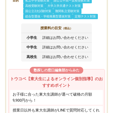
目的
私立中学受験対策
国公立中高一貫校受験対策
高校受験対策
大学入学共通テスト対策
国公立2次試験対策
難関私立受験対策
総合型選抜・学校推薦型選抜対策
定期テスト対策
授業料の目安
（税込）
小学生
詳細はお問い合わせください
中学生
詳細はお問い合わせください
高校生
詳細はお問い合わせください
塾探しの窓口編集部からみた
トウコベ【東大生によるオンライン個別指導】のお
すすめポイント
お子様に合った東大生講師が選べて破格の月額
9,900円から！
授業日以外も東大生講師がLINEで質問対応してくれ