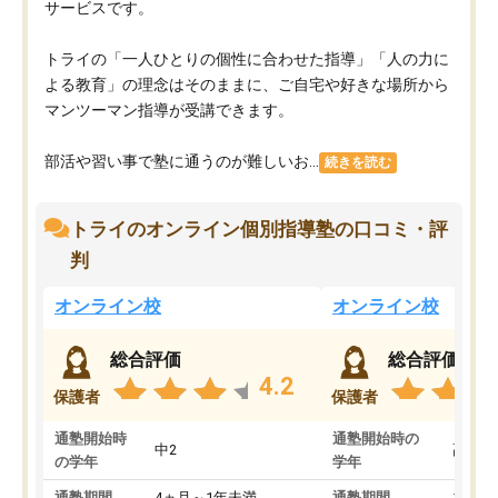
サービスです。
トライの「一人ひとりの個性に合わせた指導」「人の力に
よる教育」の理念はそのままに、ご自宅や好きな場所から
マンツーマン指導が受講できます。
部活や習い事で塾に通うのが難しいお...
続きを読む
トライのオンライン個別指導塾の口コミ・評
判
オンライン校
オンライン校
総合評価
総合評価
4.2
保護者
保護者
通塾開始時
通塾開始時の
中2
高3
の学年
学年
通塾期間
4ヵ月～1年未満
通塾期間
1～3