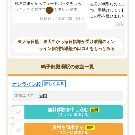
勉強に誰かからフィードバックをもら
自分が朝型なので、自習
うことなく独学で勉強を進めた結果、
つ、手助けしてくれる設
入試本番に地歴の学習が間に合わず不
この塾を選びました。
投稿日：2026年08月01日
合格となってしまいました。その経験
投稿日：20
を踏まえ、浪人が決まった際に勉強計
画を考えてもらえる塾を探した結果、
東大毎日塾にたどり着きました。学習
東大毎日塾｜東大生から毎日指導が受け放題のオン
の長期計画や日々の勉強のやり方につ
ライン個別指導塾の口コミをもっとみる
いて客観的なアドバイスをいただけた
ので、自信をもって受験勉強を進める
ことができました。自分のように勉強
鳴子御殿湯駅の教室一覧
のやり方や進捗管理で苦労している方
には特におすすめしたい塾です。
オンライン校
詳しく見る
対応エリア
全国
無料体験を申し込む
無料
（リストに追加する）
資料を請求する
無料
（リストに追加する）