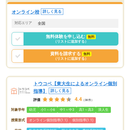
オンライン校
詳しく見る
対応エリア
全国
無料体験を申し込む
無料
（リストに追加する）
資料を請求する
無料
（リストに追加する）
トウコベ【東大生によるオンライン個別
指導】
詳しく見る
4.4
評価
（38件）
対象学年
幼児
小1～小6
中1～中3
高1～高3
浪人生
授業形式
オンライン個別指導(1:1)
個別指導(1:1)