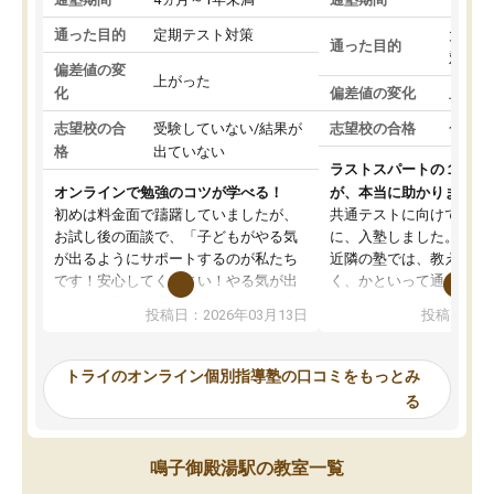
通った目的
定期テスト対策
大学入
通った目的
対策
偏差値の変
上がった
化
偏差値の変化
上がっ
志望校の合
受験していない/結果が
志望校の合格
合格し
格
出ていない
ラストスパートの１か月
オンラインで勉強のコツが学べる！
が、本当に助かりました
初めは料金面で躊躇していましたが、
共通テストに向けての追
お試し後の面談で、「子どもがやる気
に、入塾しました。田舎
が出るようにサポートするのが私たち
近隣の塾では、教えても
です！安心してください！やる気が出
く、かといって通うには
ないのは私たち講師の責任です」と言
が、トライならオンライ
投稿日：2026年03月13日
投稿日：20
ってくださり、確かに！と考えて、思
可能なので本当に助かり
い切って入塾しました。英語が苦手だ
テストの内容重視でした
ったんですが、学生の先生から学ぶこ
らないところをピンポイ
トライのオンライン個別指導塾の口コミをもっとみ
とで、勉強のコツみたいなものをつか
頂いて、とてもわかりや
る
み、徐々に成績が上がったらいいなと
していました。一生を左
思っていました。何が今足りないのか
スト、多少お金がかかっ
を的確に指導いただき、子どももびっ
思い切って入塾してよか
鳴子御殿湯駅の教室一覧
くりするほど楽しんでやる気を持って