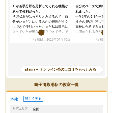
AIが苦手分野を分析してくれる機能が
自分のペースで効率よく
あって便利だった。
れました。
学習状況がはっきりとみえるので、自
中学3年の5月から数学・
分がいまどこにいるのかの把握がすぐ
社会の4教科で利用し、偏
にできて便利だった。また私は部活に
高校に合格できました。
入っていたが難なく両立できて学力で
に固められる点が魅力で
も部活でも結果を残すことができてよ
れる「ウォームアップ」
投稿日：2026年07月10日
投稿日：20
かった。また問題演習の際に、自分が
項目のおかげで、手軽に
一度間違えた問題を繰り返し学習でき
せられます。何度も間違
たので苦手だった英語の克服につなが
「特訓」項目で徹底的に
った点もよかった。ただAIをアピール
め、苦手克服に非常に役
して活用するのは良かった点もあった
また、その日の勉強時間
が、自分で自分の管理ができない人に
元数が可視化されるので
atama＋ オンライン塾の口コミをもっとみる
とっては難しい部分もあるのではない
しながら意欲的に取り組
かと思った。
常に効果を実感している
になった現在も大学受験
鳴子御殿湯駅の教室一覧
して利用しており、自信
すめできる塾です。
本校
詳しく見る
対応エリア
全国