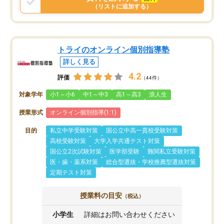
（リストに追加する）
トライのオンライン個別指導塾
詳しく見る
4.2
評価
（44件）
対象学年
小1～小6
中1～中3
高1～高3
浪人生
授業形式
オンライン個別指導(1:1)
目的
私立中学受験対策
国公立中高一貫校受験対策
高校受験対策
大学入学共通テスト対策
国公立2次試験対策
医学部受験
難関私立受験対策
医・歯・薬系対策
総合型選抜・学校推薦型選抜対策
定期テスト対策
授業料の目安
（税込）
小学生
詳細はお問い合わせください