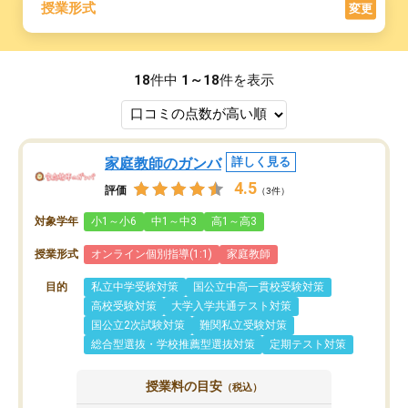
授業形式
変更
18
件中
1～18
件を表示
家庭教師のガンバ
詳しく見る
4.5
評価
（3件）
対象学年
小1～小6
中1～中3
高1～高3
授業形式
オンライン個別指導(1:1)
家庭教師
目的
私立中学受験対策
国公立中高一貫校受験対策
高校受験対策
大学入学共通テスト対策
国公立2次試験対策
難関私立受験対策
総合型選抜・学校推薦型選抜対策
定期テスト対策
授業料の目安
（税込）