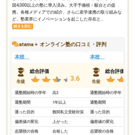
国4,000以上の塾に導入済み。大手予備校・駿台との提
携、各種メディアでの紹介、さらに産学連携の取り組みな
ど、塾業界にイノベーションを起こした存在と...
続きを読む
atama＋ オンライン塾の口コミ・評判
本校
本校
総合評価
総合評価
3.6
生徒
生徒
通塾開始時の学年
高2
通塾開始時の学年
中
通塾期間
1年以上
通塾期間
通った目的
難関私立受験対策
通った目的
偏差値の変化
上がった
偏差値の変化
志望校の合格
合格した
志望校の合格