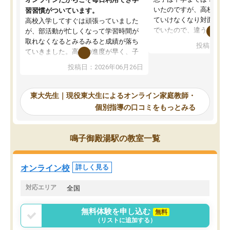
いたのですが、高校に入
習習慣がついています。
ていけなくなり対面の塾
高校入学してすぐは頑張っていました
でいたので、違うアプロ
が、部活動が忙しくなって学習時間が
考えて入りました。地元
取れなくなるとみるみると成績が落ち
投稿日：20
で、当初は模試でD判定
ていきました。高校の進度が早く、子
していたのですが、やは
供も家に帰って勉強の話すると嫌な反
投稿日：2026年06月26日
験勉強に詳しく、先生か
応を示します。東大先生にお願いして
受け合格できました。ま
からは効率的な計画を先生が立ててく
自習室が毎日使えていつ
れるので、親としても安心です。毎日
東大先生｜現役東大生によるオンライン家庭教師・
るのが心強かったようで
使える自習室とかもあり、わからない
個別指導の口コミをもっとみる
謝です。
ところがあれば先生が回答してくれる
のも重宝しています。
鳴子御殿湯駅の教室一覧
オンライン校
詳しく見る
対応エリア
全国
無料体験を申し込む
無料
（リストに追加する）