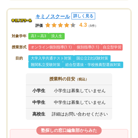
キミノスクール
詳しく見る
4.3
評価
（5件）
対象学年
高1～高3
浪人生
授業形式
オンライン個別指導(1:1)
個別指導(1:1)
自立型学習
目的
大学入学共通テスト対策
国公立2次試験対策
難関私立受験対策
総合型選抜・学校推薦型選抜対策
授業料の目安
（税込）
小学生
小学生は募集していません
中学生
中学生は募集していません
高校生
詳細はお問い合わせください
塾探しの窓口編集部からみた