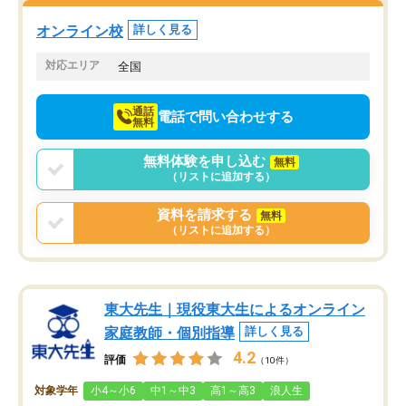
塾を受けています。狙い通り、少しず
つ成績も上がり、苦手意識も無くなっ
オンライン校
詳しく見る
てきたので、さらに苦手な数学も追加
でお願いしました。来年の高校受験に
対応エリア
全国
向けて頑張っています。
通話
電話で問い合わせする
無料
無料体験を申し込む
無料
（リストに追加する）
資料を請求する
無料
（リストに追加する）
東大先生｜現役東大生によるオンライン
家庭教師・個別指導
詳しく見る
4.2
評価
（10件）
対象学年
小4～小6
中1～中3
高1～高3
浪人生