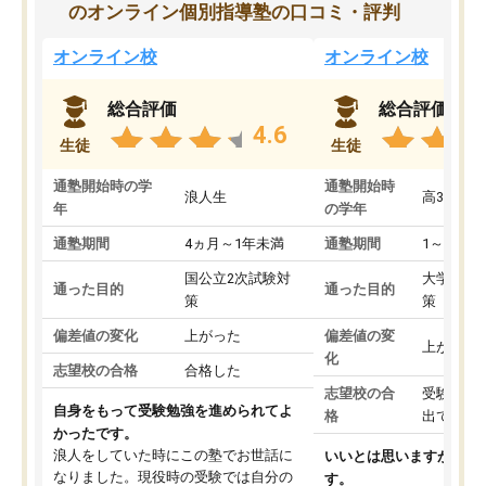
のオンライン個別指導塾の口コミ・評判
オンライン校
オンライン校
総合評価
総合評価
4.6
生徒
生徒
通塾開始時の学
通塾開始時
浪人生
高3
年
の学年
通塾期間
4ヵ月～1年未満
通塾期間
1～3ヵ月
国公立2次試験対
大学入学
通った目的
通った目的
策
策
偏差値の変化
上がった
偏差値の変
上がった
化
志望校の合格
合格した
志望校の合
受験して
自身をもって受験勉強を進められてよ
格
出ていな
かったです。
浪人をしていた時にこの塾でお世話に
いいとは思いますが、料
なりました。現役時の受験では自分の
す。