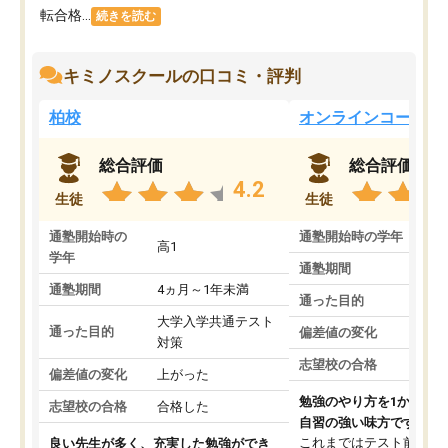
転合格...
続きを読む
キミノスクールの口コミ・評判
柏校
オンラインコース
総合評価
総合評価
4.2
生徒
生徒
通塾開始時の
通塾開始時の学年
中
高1
学年
通塾期間
通塾期間
4ヵ月～1年未満
通った目的
大学入学共通テスト
通った目的
偏差値の変化
対策
志望校の合格
偏差値の変化
上がった
勉強のやり方を1から教
志望校の合格
合格した
自習の強い味方です。
これまではテスト前に何
良い先生が多く、充実した勉強ができ