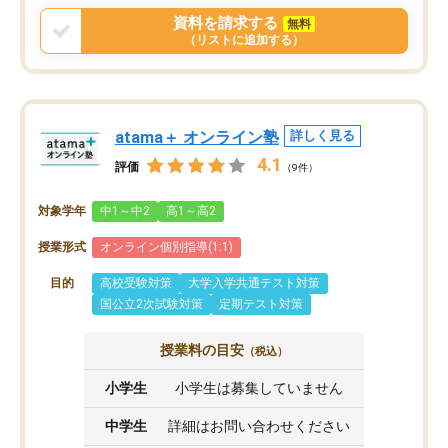
資料を請求する
無料
（リストに追加する）
atama＋ オンライン塾
詳しく見る
4.1
評価
（9件）
対象学年
中1～中2
高1～高2
授業形式
オンライン個別指導(1:1)
目的
高校受験対策
大学入学共通テスト対策
国公立2次試験対策
定期テスト対策
授業料の目安
（税込）
小学生
小学生は募集していません
中学生
詳細はお問い合わせください