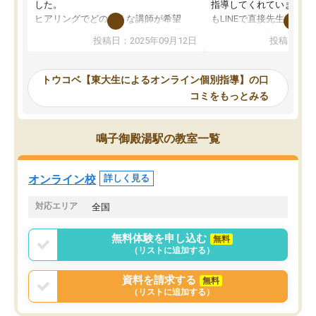
した。
指導してくれています。2
ヒアリングでどのような講師が希望
もLINEで直接先生に質問
か、オプションは付帯するかなど選ぶ
教科でも)。受講科目や
投稿日：2025年09月12日
投稿日：20
事が出来ました。
めれるので、個人に合っ
講師とのマッチング後講師との初回ミ
ると思います。カリキュ
ーティングを行い、その講師で良いか
いなのがあり(有料)、受
トウコベ【東大生によるオンライン個別指導】の口
他の講師を希望するか子供との相性も
ことをどんなスケジュー
コミをもっとみる
見てから講師を決定する事ができま
くか相談したのですが、
す。
ち期待したものではなく
うちの子は、初回面談の講師の方で決
内容でした。それでも明
鳴子御殿湯駅の教室一覧
定しました。
やる気も出ましたし、苦
くなってきたようなので
オンラインツールを使用した単語帳の
お願いして良かったと思
オンライン校
詳しく見る
共有があり宿題もそちらで出される形
も合わなければチェンジ
でした。
娘は3科目ともずっと同
対応エリア
全国
2ヶ月で担当講師の方がお辞めになると
言う事で講師変更の申し出があり、あ
無料体験を申し込む
無料
まりに短期での変更だった為、塾に通
（リストに追加する）
う事にして退会しました。遅れも取り
戻せ、授業内容や講師の方は良かった
資料を請求する
無料
と思います。
（リストに追加する）