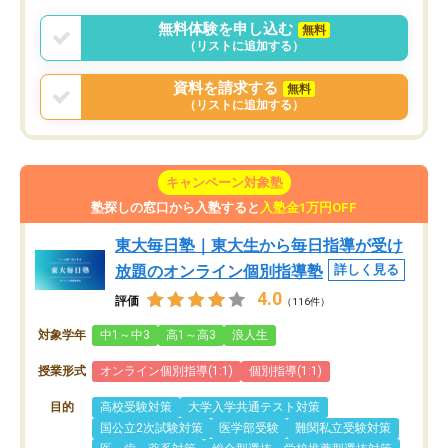
無料体験を申し込む
無料
（リストに追加する）
資料を請求する
無料
（リストに追加する）
キャンペーン対象塾
塾探しの窓口から入塾すると
入塾金1万円OFF
東大毎日塾｜東大生から毎日指導が受け
放題のオンライン個別指導塾
詳しく見る
4.0
評価
（116件）
対象学年
中1～中3
高1～高3
浪人生
授業形式
オンライン個別指導(1:1)
個別指導(1:1)
目的
高校受験対策
大学入学共通テスト対策
国公立2次試験対策
医学部受験
難関私立受験対策