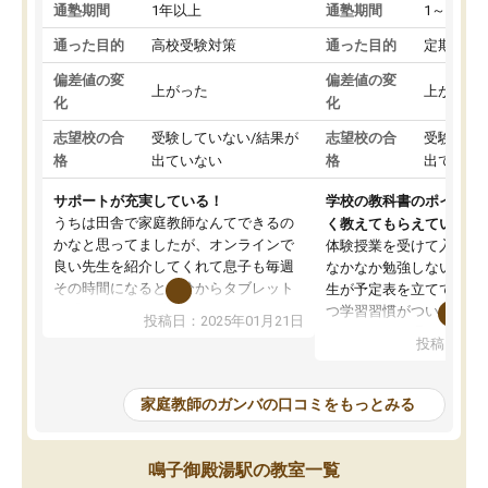
通塾期間
1年以上
通塾期間
1～3ヵ月
通った目的
高校受験対策
通った目的
定期テス
偏差値の変
偏差値の変
上がった
上がった
化
化
志望校の合
受験していない/結果が
志望校の合
受験して
格
出ていない
格
出ていな
サポートが充実している！
学校の教科書のポイント
うちは田舎で家庭教師なんてできるの
く教えてもらえている
かなと思ってましたが、オンラインで
体験授業を受けて入塾し
良い先生を紹介してくれて息子も毎週
なかなか勉強しない息子
その時間になると自分からタブレット
生が予定表を立ててくれ
を開いてzoomを繋げるようになりまし
つ学習習慣がついてきま
投稿日：2025年01月21日
た！5科目なんでもOKなのもとても気
オンラインで週に一度の
投稿日：20
に入っています
指導が無い日も予定表に
成績もだいぶ下の方でしたが、通い始
したり、LINEでわから
めて1年ほどだった今では平均点以上の
問できるのでとても助か
家庭教師のガンバの口コミをもっとみる
科目が増えてきました！あと1年受験ま
であるので無料の週末教室を使用しな
がら頑張って欲しいと思います！
鳴子御殿湯駅の教室一覧