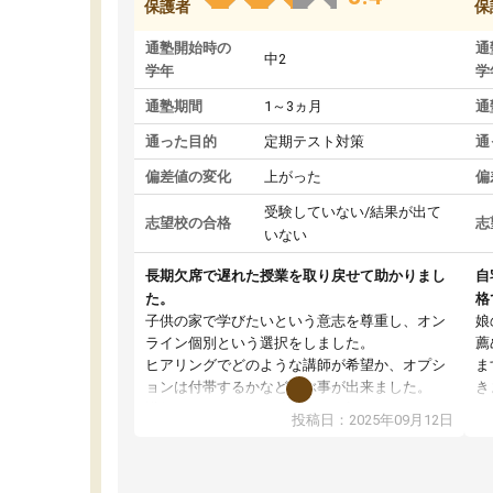
保護者
保
通塾開始時の
通
中2
学年
学
通塾期間
1～3ヵ月
通
通った目的
定期テスト対策
通
偏差値の変化
上がった
偏
受験していない/結果が出て
志望校の合格
志
いない
長期欠席で遅れた授業を取り戻せて助かりまし
自
た。
格
子供の家で学びたいという意志を尊重し、オン
娘
ライン個別という選択をしました。
薦
ヒアリングでどのような講師が希望か、オプシ
ま
ョンは付帯するかなど選ぶ事が出来ました。
き
講師とのマッチング後講師との初回ミーティン
に
投稿日：2025年09月12日
グを行い、その講師で良いか他の講師を希望す
思
るか子供との相性も見てから講師を決定する事
(
ができます。
ュ