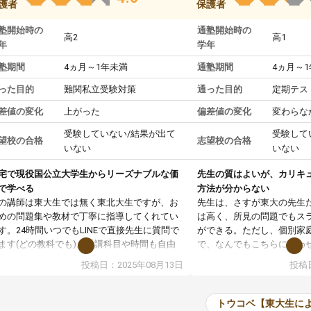
護者
保護者
塾開始時の
通塾開始時の
高2
高1
年
学年
塾期間
4ヵ月～1年未満
通塾期間
4ヵ月～
った目的
難関私立受験対策
通った目的
定期テス
差値の変化
上がった
偏差値の変化
変わらな
受験していない/結果が出て
受験して
望校の合格
志望校の合格
いない
いない
宅で現役国公立大学生からリーズナブルな価
先生の質はよいが、カリキ
で学べる
方法が分からない
の講師は東大生では無く東北大生ですが、お
先生は、さすが東大の先生
めの問題集や教材で丁寧に指導してくれてい
は高く、所見の問題でもス
す。24時間いつでもLINEで直接先生に質問で
ができる。ただし、個別家
ます(どの教科でも)。受講科目や時間も自由
で、なんでもこちらに合わ
決めれるので、個人に合った勉強ができると
のだが、具体的なカリキュ
投稿日：2025年08月13日
投稿日
います。カリキュラム相談みたいなのがあり
は、授業の先取り学習をす
有料)、受験までにどんなことをどんなスケジ
書を一緒に進めていくよう
ールでやっていくか相談したのですが、それ
いただいたが、1時間の時
トウコベ【東大生に