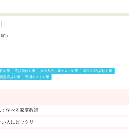
（3件）
験対策
高校受験対策
大学入学共通テスト対策
国公立2次試験対策
薦型選抜対策
定期テスト対策
しく学べる家庭教師
たい人にピッタリ