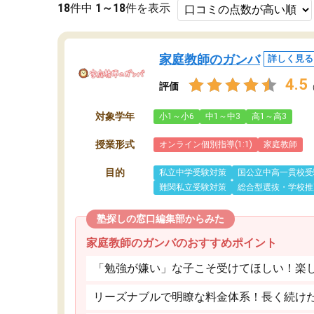
18
件中
1～18
件を表示
家庭教師のガンバ
詳しく見る
4.5
評価
対象学年
小1～小6
中1～中3
高1～高3
授業形式
オンライン個別指導(1:1)
家庭教師
目的
私立中学受験対策
国公立中高一貫校受
難関私立受験対策
総合型選抜・学校推
塾探しの窓口編集部からみた
家庭教師のガンバのおすすめポイント
「勉強が嫌い」な子こそ受けてほしい！楽
リーズナブルで明瞭な料金体系！長く続け