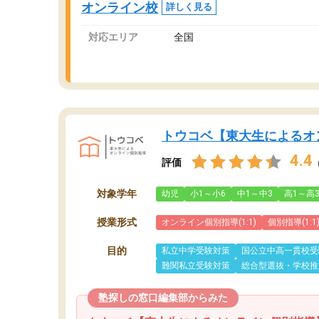
オンライン校
詳しく見る
対応エリア
全国
トウコベ【東大生によるオ
4.4
評価
対象学年
幼児
小1～小6
中1～中3
高1～高
授業形式
オンライン個別指導(1:1)
個別指導(1:1
目的
私立中学受験対策
国公立中高一貫校受
難関私立受験対策
総合型選抜・学校推
塾探しの窓口編集部からみた