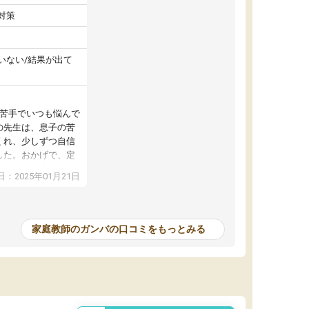
対策
いない/結果が出て
が苦手でいつも悩んで
の先生は、息子の苦
くれ、少しずつ自信
した。おかげで、定
アップし、本人もと
：2025年01月21日
家庭教師のガンバの口コミをもっとみる