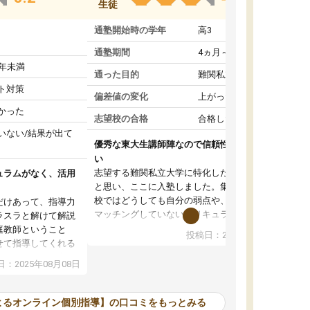
生徒
通塾開始時の学年
高3
通塾期間
4ヵ月～1年未満
1年未満
通った目的
難関私立受験対策
ト対策
偏差値の変化
上がった
かった
志望校の合格
合格した
いない/結果が出て
優秀な東大生講師陣なので信頼性や安心感が高
い
志望する難関私立大学に特化した準備をしたい
ュラムがなく、活用
と思い、ここに入塾しました。集団指導の予備
校ではどうしても自分の弱点や、志望校対策に
だけあって、指導力
マッチングしていないカリキュラムに不安を感
ラスラと解けて解説
じたからです。
庭教師ということ
投稿日：2024年02月19日
また受験のノウハウを蓄積している優秀な東大
せて指導してくれる
生講師陣をそろえていることや、完全オンライ
ラムがない。当方
：2025年08月08日
ン制というのも、ここを選んだ重要なポイント
るため、学校の教科
です。実際に入塾してみると、きめ細かいマン
な形で活用をさせて
ツーマン指導によって、自分の志望校にふさわ
間を使って進められる
よるオンライン個別指導】の口コミをもっとみる