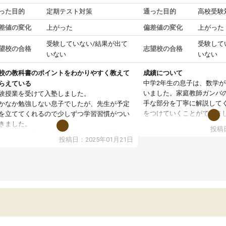
った目的
定期テスト対策
通った目的
高校受験
差値の変化
上がった
偏差値の変化
上がった
受験していない/結果が出て
受験して
望校の合格
志望校の合格
いない
いない
校の教科書のポイントをわかりやすく教えて
成績について
中学2年生の息子は、数学
らえている
いました。家庭教師ガンバ
験授業を受けて入塾しました。
手な部分を丁寧に解説して
かなか勉強しない息子でしたが、先生が予定
をつけていくことができま
を立ててくれるので少しずつ学習習慣がつい
期テストの成績が10点以上
きました。
投稿日
ても喜んでいます。
ンラインで週に一度の受講ですが、指導が無
投稿日：2025年01月21日
日も予定表に基づいて勉強したり、LINEでわ
らないところを質問できるのでとても助かっ
います。