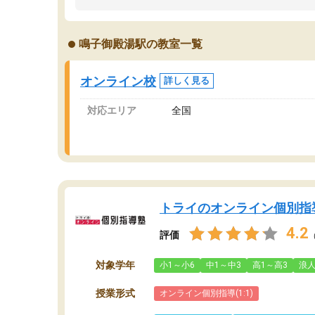
うちの子は、初回面談の講師の方で決定しまし
は
た。
内
出
鳴子御殿湯駅の教室一覧
オンラインツールを使用した単語帳の共有があ
な
り宿題もそちらで出される形でした。
ま
2ヶ月で担当講師の方がお辞めになると言う事で
が
オンライン校
詳しく見る
講師変更の申し出があり、あまりに短期での変
更だった為、塾に通う事にして退会しました。
対応エリア
全国
遅れも取り戻せ、授業内容や講師の方は良かっ
たと思います。
トライのオンライン個別指
4.2
評価
対象学年
小1～小6
中1～中3
高1～高3
浪
授業形式
オンライン個別指導(1:1)