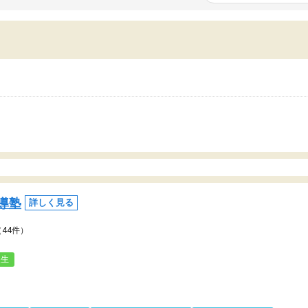
いまいち期待したものではなくふわっとした
範囲は限られており、それ
容でした。それでも明らかに本人のやる気も
進めて良いように思った。
ましたし、苦手科目が楽しくなってきたよう
りに高いため、有意義な利
ので、トウコベにお願いして良かったと思い
たが、大学生の先生からは
す。講師も合わなければチェンジできます
なく、上手い活用の仕方が
、娘は3科目ともずっと同じ先生です。
とした。学校の授業につい
いのかも。
導塾
詳しく見る
（44件）
人生