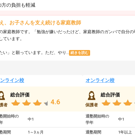
の方の負担も軽減
え、お子さんを支え続ける家庭教師
の家庭教師です。「勉強が嫌いだったけど、家庭教師のガンバで自分の
しています。
い」と願っています。ただ、やり...
続きを読む
ンライン校
オンライン校
総合評価
総合評価
4.6
護者
保護者
塾開始時の
通塾開始時の
中1
中1
年
学年
塾期間
1～3ヵ月
通塾期間
1年以上