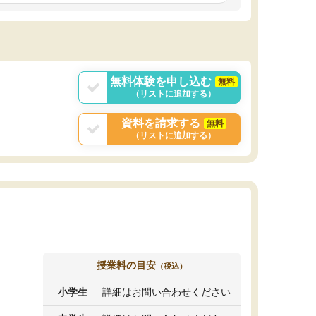
しいオリジナルのカリキュラムを提案してくれ
であれば自学自習で
ました。
1時間の代金がそれな
また24時間いつでもLINEで講師に相談できるの
用の仕方をしたかっ
で、深夜に家で勉強していて疑問や不安が生じ
これといった提案も
ても、直ぐに解消できたのは、大きなメリット
分からず辞めること
と感じました。
ていけない子にはい
無料体験を申し込む
無料
（リストに追加する）
資料を請求する
無料
（リストに追加する）
授業料の目安
（税込）
小学生
詳細はお問い合わせください