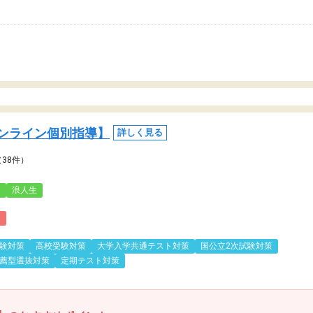
ンライン個別指導】
詳しく見る
（38件）
3
浪人生
)
験対策
高校受験対策
大学入学共通テスト対策
国公立2次試験対策
薦型選抜対策
定期テスト対策