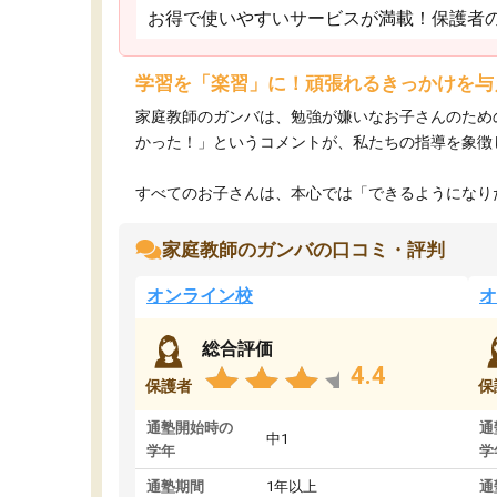
お得で使いやすいサービスが満載！保護者
学習を「楽習」に！頑張れるきっかけを与
家庭教師のガンバは、勉強が嫌いなお子さんのため
かった！」というコメントが、私たちの指導を象徴
すべてのお子さんは、本心では「できるようになりた
家庭教師のガンバの口コミ・評判
オンライン校
オ
総合評価
4.4
保護者
保
通塾開始時の
通
中1
学年
学
通塾期間
1年以上
通