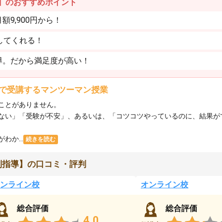
】のおすすめポイント
9,900円から！
してくれる！
導。だから満足度が高い！
で受講するマンツーマン授業
ことがありません。
ない」「受験が不安」、あるいは、「コツコツやっているのに、結果が
か...
続きを読む
別指導】の口コミ・評判
ンライン校
オンライン校
総合評価
総合評価
4.0