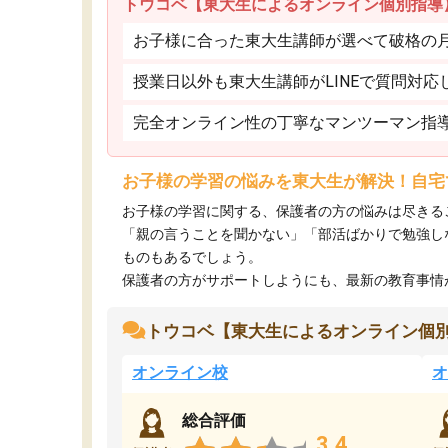
トウコベ【東大生によるオンライン個別指導
お子様に合った東大生講師が選べて破格の月額
授業日以外も東大生講師がLINEで質問対応
完全オンライン性の丁寧なマンツーマン指
お子様の学習の悩みを東大生が解決！自宅
お子様の学習に関する、保護者の方の悩みは尽きる
「親の言うことを聞かない」「部活ばかりで勉強し
ものもあるでしょう。
保護者の方がサポートしようにも、最新の教育事情がわ
トウコベ【東大生によるオンライン個
オンライン校
オ
総合評価
3.4