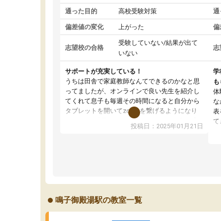
通った目的
高校受験対策
通
偏差値の変化
上がった
偏
受験していない/結果が出て
志望校の合格
志
いない
サポートが充実している！
学
うちは田舎で家庭教師なんてできるのかなと思
も
ってましたが、オンラインで良い先生を紹介し
体
てくれて息子も毎週その時間になると自分から
な
タブレットを開いてzoomを繋げるようになり
表
ました！5科目なんでもOKなのもとても気に入
て
投稿日：2025年01月21日
っています
オ
成績もだいぶ下の方でしたが、通い始めて1年ほ
い
どだった今では平均点以上の科目が増えてきま
か
した！あと1年受験まであるので無料の週末教室
て
を使用しながら頑張って欲しいと思います！
鳴子御殿湯駅の教室一覧