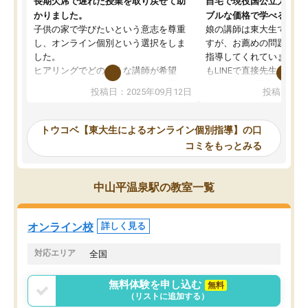
長期欠席で遅れた授業を取り戻せて助
自宅で現役国公立大学生
かりました。
ブルな価格で学べる
子供の家で学びたいという意志を尊重
娘の講師は東大生では無
し、オンライン個別という選択をしま
すが、お薦めの問題集や
した。
指導してくれています。2
ヒアリングでどのような講師が希望
もLINEで直接先生に質問
か、オプションは付帯するかなど選ぶ
教科でも)。受講科目や
投稿日：2025年09月12日
投稿日：20
事が出来ました。
めれるので、個人に合っ
講師とのマッチング後講師との初回ミ
ると思います。カリキュ
ーティングを行い、その講師で良いか
いなのがあり(有料)、受
トウコベ【東大生によるオンライン個別指導】の口
他の講師を希望するか子供との相性も
ことをどんなスケジュー
コミをもっとみる
見てから講師を決定する事ができま
くか相談したのですが、
す。
ち期待したものではなく
うちの子は、初回面談の講師の方で決
内容でした。それでも明
中山平温泉駅の教室一覧
定しました。
やる気も出ましたし、苦
くなってきたようなので
オンラインツールを使用した単語帳の
お願いして良かったと思
オンライン校
詳しく見る
共有があり宿題もそちらで出される形
も合わなければチェンジ
でした。
娘は3科目ともずっと同
対応エリア
全国
2ヶ月で担当講師の方がお辞めになると
言う事で講師変更の申し出があり、あ
無料体験を申し込む
無料
まりに短期での変更だった為、塾に通
（リストに追加する）
う事にして退会しました。遅れも取り