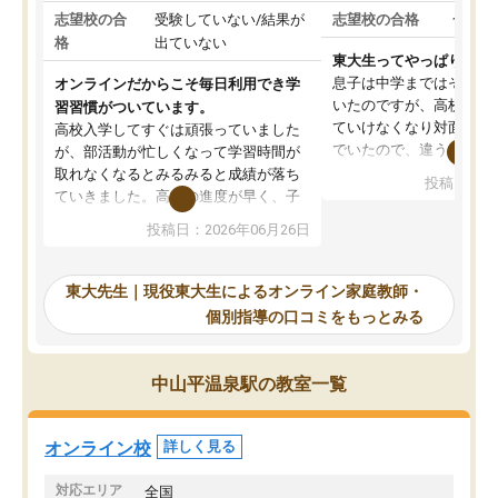
志望校の合
受験していない/結果が
志望校の合格
合格し
格
出ていない
東大生ってやっぱりすご
息子は中学まではそこそ
オンラインだからこそ毎日利用でき学
いたのですが、高校に入
習習慣がついています。
ていけなくなり対面の塾
高校入学してすぐは頑張っていました
でいたので、違うアプロ
が、部活動が忙しくなって学習時間が
考えて入りました。地元
取れなくなるとみるみると成績が落ち
投稿日：20
で、当初は模試でD判定
ていきました。高校の進度が早く、子
していたのですが、やは
供も家に帰って勉強の話すると嫌な反
投稿日：2026年06月26日
験勉強に詳しく、先生か
応を示します。東大先生にお願いして
受け合格できました。ま
からは効率的な計画を先生が立ててく
自習室が毎日使えていつ
れるので、親としても安心です。毎日
東大先生｜現役東大生によるオンライン家庭教師・
るのが心強かったようで
使える自習室とかもあり、わからない
個別指導の口コミをもっとみる
謝です。
ところがあれば先生が回答してくれる
のも重宝しています。
中山平温泉駅の教室一覧
オンライン校
詳しく見る
対応エリア
全国