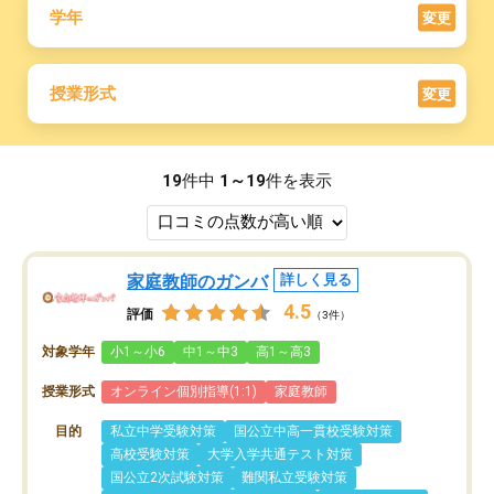
学年
変更
授業形式
変更
19
件中
1～19
件を表示
家庭教師のガンバ
詳しく見る
4.5
評価
（3件）
対象学年
小1～小6
中1～中3
高1～高3
授業形式
オンライン個別指導(1:1)
家庭教師
目的
私立中学受験対策
国公立中高一貫校受験対策
高校受験対策
大学入学共通テスト対策
国公立2次試験対策
難関私立受験対策