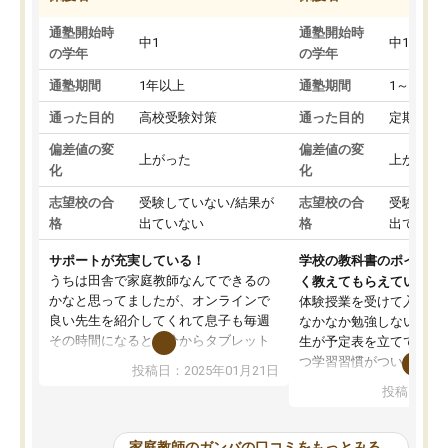
通塾開始時
通塾開始時
中1
中1
の学年
の学年
通塾期間
1年以上
通塾期間
1～3ヵ月
通った目的
高校受験対策
通った目的
定期テス
偏差値の変
偏差値の変
上がった
上がった
化
化
志望校の合
受験していない/結果が
志望校の合
受験して
格
出ていない
格
出ていな
サポートが充実している！
学校の教科書のポイント
うちは田舎で家庭教師なんてできるの
く教えてもらえている
かなと思ってましたが、オンラインで
体験授業を受けて入塾し
良い先生を紹介してくれて息子も毎週
なかなか勉強しない息子
その時間になると自分からタブレット
生が予定表を立ててくれ
を開いてzoomを繋げるようになりまし
つ学習習慣がついてきま
投稿日：2025年01月21日
た！5科目なんでもOKなのもとても気
オンラインで週に一度の
投稿日：20
に入っています
指導が無い日も予定表に
成績もだいぶ下の方でしたが、通い始
したり、LINEでわから
めて1年ほどだった今では平均点以上の
問できるのでとても助か
家庭教師のガンバの口コミをもっとみる