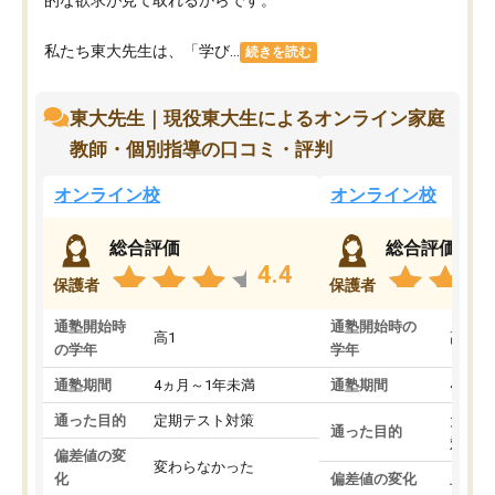
私たち東大先生は、「学び...
続きを読む
東大先生｜現役東大生によるオンライン家庭
教師・個別指導の口コミ・評判
オンライン校
オンライン校
総合評価
総合評価
4.4
保護者
保護者
通塾開始時
通塾開始時の
高1
高3
の学年
学年
通塾期間
4ヵ月～1年未満
通塾期間
4ヵ月
通った目的
定期テスト対策
大学入
通った目的
対策
偏差値の変
変わらなかった
化
偏差値の変化
上がっ