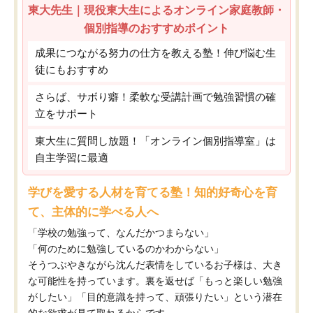
東大先生｜現役東大生によるオンライン家庭教師・
個別指導のおすすめポイント
成果につながる努力の仕方を教える塾！伸び悩む生
徒にもおすすめ
さらば、サボり癖！柔軟な受講計画で勉強習慣の確
立をサポート
東大生に質問し放題！「オンライン個別指導室」は
自主学習に最適
学びを愛する人材を育てる塾！知的好奇心を育
て、主体的に学べる人へ
「学校の勉強って、なんだかつまらない」
「何のために勉強しているのかわからない」
そうつぶやきながら沈んだ表情をしているお子様は、大き
な可能性を持っています。裏を返せば「もっと楽しい勉強
がしたい」「目的意識を持って、頑張りたい」という潜在
的な欲求が見て取れるからです。