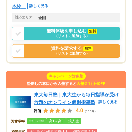
本校
詳しく見る
対応エリア
全国
無料体験を申し込む
無料
（リストに追加する）
資料を請求する
無料
（リストに追加する）
キャンペーン対象塾
塾探しの窓口から入塾すると
入塾金1万円OFF
東大毎日塾｜東大生から毎日指導が受け
放題のオンライン個別指導塾
詳しく見る
4.0
評価
（116件）
対象学年
中1～中3
高1～高3
浪人生
授業形式
オンライン個別指導(1:1)
個別指導(1:1)