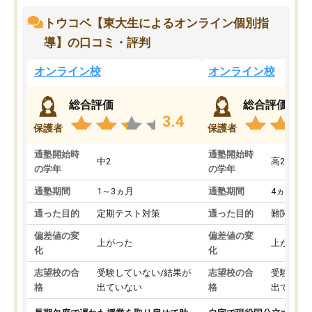
トウコベ【東大生によるオンライン個別指
導】の口コミ・評判
オンライン校
オンライン校
総合評価
総合評価
3.4
保護者
保護者
通塾開始時
通塾開始時
中2
高2
の学年
の学年
通塾期間
1～3ヵ月
通塾期間
4ヵ月～1
通った目的
定期テスト対策
通った目的
難関私立
偏差値の変
偏差値の変
上がった
上がった
化
化
志望校の合
受験していない/結果が
志望校の合
受験して
格
出ていない
格
出ていな