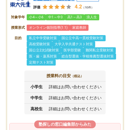
4.2
評価
（10件）
対象学年
小4～小6
中1～中3
高1～高3
浪人生
授業形式
オンライン個別指導(1:1)
家庭教師
目的
私立中学受験対策
国公立中高一貫校受験対策
高校受験対策
大学入学共通テスト対策
国公立2次試験対策
医学部受験
難関私立受験対策
医・歯・薬系対策
総合型選抜・学校推薦型選抜対策
定期テスト対策
授業料の目安
（税込）
小学生
詳細はお問い合わせください
中学生
詳細はお問い合わせください
高校生
詳細はお問い合わせください
塾探しの窓口編集部からみた