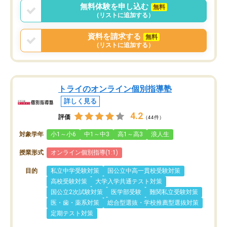
無料体験を申し込む
無料
（リストに追加する）
資料を請求する
無料
（リストに追加する）
トライのオンライン個別指導塾
詳しく見る
4.2
評価
（44件）
対象学年
小1～小6
中1～中3
高1～高3
浪人生
授業形式
オンライン個別指導(1:1)
目的
私立中学受験対策
国公立中高一貫校受験対策
高校受験対策
大学入学共通テスト対策
国公立2次試験対策
医学部受験
難関私立受験対策
医・歯・薬系対策
総合型選抜・学校推薦型選抜対策
定期テスト対策