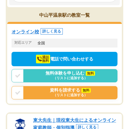
み、徐々に成績が上がったらいいなと
していました。一生を左
思っていました。何が今足りないのか
スト、多少お金がかかっ
を的確に指導いただき、子どももびっ
思い切って入塾してよか
中山平温泉駅の教室一覧
くりするほど楽しんでやる気を持って
塾を受けています。狙い通り、少しず
つ成績も上がり、苦手意識も無くなっ
オンライン校
詳しく見る
てきたので、さらに苦手な数学も追加
でお願いしました。来年の高校受験に
対応エリア
全国
向けて頑張っています。
通話
電話で問い合わせする
無料
無料体験を申し込む
無料
（リストに追加する）
資料を請求する
無料
（リストに追加する）
東大先生｜現役東大生によるオンライン
家庭教師・個別指導
詳しく見る