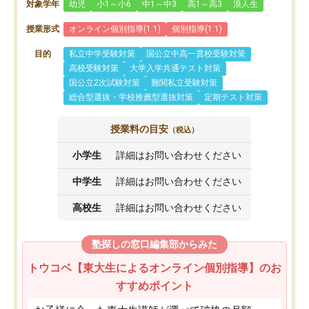
対象学年
幼児
小1～小6
中1～中3
高1～高3
浪人生
授業形式
オンライン個別指導(1:1)
個別指導(1:1)
目的
私立中学受験対策
国公立中高一貫校受験対策
高校受験対策
大学入学共通テスト対策
国公立2次試験対策
難関私立受験対策
総合型選抜・学校推薦型選抜対策
定期テスト対策
授業料の目安
（税込）
小学生
詳細はお問い合わせください
中学生
詳細はお問い合わせください
高校生
詳細はお問い合わせください
塾探しの窓口編集部からみた
トウコベ【東大生によるオンライン個別指導】のお
すすめポイント