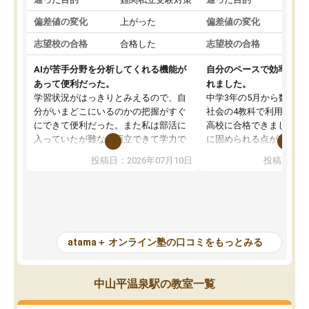
偏差値の変化
上がった
偏差値の変化
志望校の合格
合格した
志望校の合格
AIが苦手分野を分析してくれる機能が
自分のペースで効率よく
あって便利だった。
れました。
学習状況がはっきりとみえるので、自
中学3年の5月から数学・
分がいまどこにいるのかの把握がすぐ
社会の4教科で利用し、偏
にできて便利だった。また私は部活に
高校に合格できました。
入っていたが難なく両立できて学力で
に固められる点が魅力で
も部活でも結果を残すことができてよ
れる「ウォームアップ」
投稿日：2026年07月10日
投稿日：20
かった。また問題演習の際に、自分が
項目のおかげで、手軽に
一度間違えた問題を繰り返し学習でき
せられます。何度も間違
たので苦手だった英語の克服につなが
「特訓」項目で徹底的に
った点もよかった。ただAIをアピール
め、苦手克服に非常に役
して活用するのは良かった点もあった
また、その日の勉強時間
が、自分で自分の管理ができない人に
元数が可視化されるので
atama＋ オンライン塾の口コミをもっとみる
とっては難しい部分もあるのではない
しながら意欲的に取り組
かと思った。
常に効果を実感している
になった現在も大学受験
中山平温泉駅の教室一覧
して利用しており、自信
すめできる塾です。