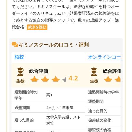
てください。キミノスクールは、緻密な戦略性を持つオー
ダーメイドのカリキュラムと、効果実証済みの勉強法をは
じめとする独自の指導メソッドで、数々の成績アップ・逆
転合格...
続きを読む
キミノスクールの口コミ・評判
柏校
オンラインコース
総合評価
総合評価
4.2
生徒
生徒
通塾開始時の
通塾開始時の学年
中
高1
学年
通塾期間
通塾期間
4ヵ月～1年未満
通った目的
大学入学共通テスト
通った目的
偏差値の変化
対策
志望校の合格