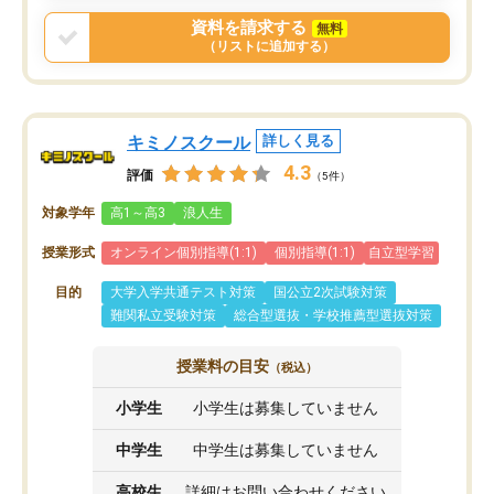
戻せ、授業内容や講師の方は良かった
資料を請求する
無料
と思います。
（リストに追加する）
キミノスクール
詳しく見る
4.3
評価
（5件）
対象学年
高1～高3
浪人生
授業形式
オンライン個別指導(1:1)
個別指導(1:1)
自立型学習
目的
大学入学共通テスト対策
国公立2次試験対策
難関私立受験対策
総合型選抜・学校推薦型選抜対策
授業料の目安
（税込）
小学生
小学生は募集していません
中学生
中学生は募集していません
高校生
詳細はお問い合わせください