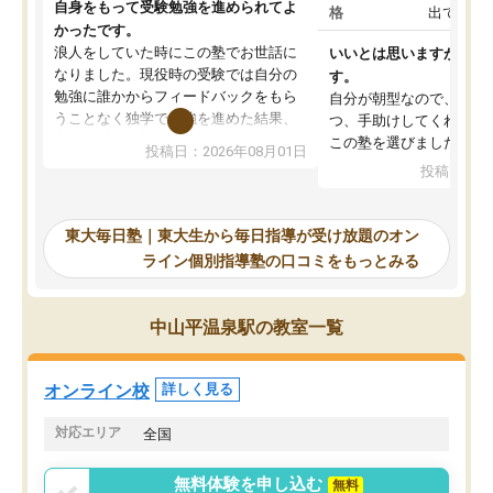
自身をもって受験勉強を進められてよ
格
出ていな
かったです。
浪人をしていた時にこの塾でお世話に
いいとは思いますが、料
なりました。現役時の受験では自分の
す。
勉強に誰かからフィードバックをもら
自分が朝型なので、自習
うことなく独学で勉強を進めた結果、
つ、手助けしてくれる設
入試本番に地歴の学習が間に合わず不
この塾を選びました。
投稿日：2026年08月01日
合格となってしまいました。その経験
投稿日：20
を踏まえ、浪人が決まった際に勉強計
画を考えてもらえる塾を探した結果、
東大毎日塾にたどり着きました。学習
東大毎日塾｜東大生から毎日指導が受け放題のオン
の長期計画や日々の勉強のやり方につ
ライン個別指導塾の口コミをもっとみる
いて客観的なアドバイスをいただけた
ので、自信をもって受験勉強を進める
ことができました。自分のように勉強
中山平温泉駅の教室一覧
のやり方や進捗管理で苦労している方
には特におすすめしたい塾です。
オンライン校
詳しく見る
対応エリア
全国
無料体験を申し込む
無料