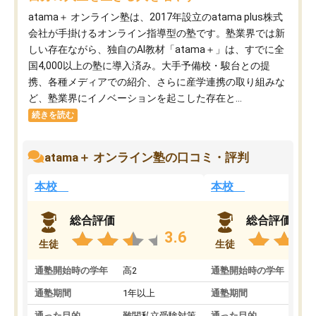
atama＋ オンライン塾は、2017年設立のatama plus株式
会社が手掛けるオンライン指導型の塾です。塾業界では新
しい存在ながら、独自のAI教材「atama＋」は、すでに全
国4,000以上の塾に導入済み。大手予備校・駿台との提
携、各種メディアでの紹介、さらに産学連携の取り組みな
ど、塾業界にイノベーションを起こした存在と...
続きを読む
atama＋ オンライン塾の口コミ・評判
本校
本校
総合評価
総合評価
3.6
生徒
生徒
通塾開始時の学年
高2
通塾開始時の学年
中
通塾期間
1年以上
通塾期間
通った目的
難関私立受験対策
通った目的