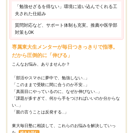
「勉強せざるを得ない」環境に追い込んでくれる工
夫された仕組み
質問対応など、サポート体制も充実。推薦や医学部
対策もOK
専属東大生メンターが毎日つきっきりで指導。
だから圧倒的に「伸びる」
こんなお悩み、ありませんか？
「部活やスマホに夢中で、勉強しない…」
「このままで受験に間に合うのか不安…」
「真面目にやっているのに、なぜか伸びない…」
「課題が多すぎて、何から手をつければいいのか分からな
い…」
「親の言うことは反発する…」
東大毎日塾に相談して、これらのお悩みを解決していっ
た...
続きを読む