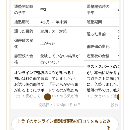
通塾開始時
通塾開始時の
中2
高3
の学年
学年
通塾期間
4ヵ月～1年未満
通塾期間
1～3
通った目的
定期テスト対策
大学入
通った目的
対策
偏差値の変
上がった
化
偏差値の変化
上がっ
志望校の合
受験していない/結果が
志望校の合格
合格し
格
出ていない
ラストスパートの１か月
オンラインで勉強のコツが学べる！
が、本当に助かりました
初めは料金面で躊躇していましたが、
共通テストに向けての追
お試し後の面談で、「子どもがやる気
に、入塾しました。田舎
が出るようにサポートするのが私たち
近隣の塾では、教えても
です！安心してください！やる気が出
く、かといって通うには
ないのは私たち講師の責任です」と言
が、トライならオンライ
投稿日：2026年03月13日
投稿日：20
ってくださり、確かに！と考えて、思
可能なので本当に助かり
い切って入塾しました。英語が苦手だ
テストの内容重視でした
ったんですが、学生の先生から学ぶこ
らないところをピンポイ
トライのオンライン個別指導塾の口コミをもっとみ
とで、勉強のコツみたいなものをつか
頂いて、とてもわかりや
る