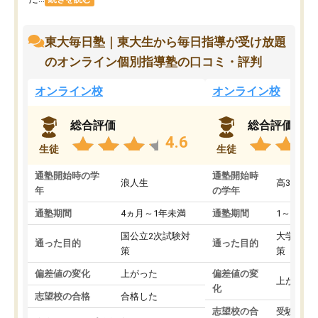
東大毎日塾｜東大生から毎日指導が受け放題
のオンライン個別指導塾の口コミ・評判
オンライン校
オンライン校
総合評価
総合評価
4.6
生徒
生徒
通塾開始時の学
通塾開始時
浪人生
高3
年
の学年
通塾期間
4ヵ月～1年未満
通塾期間
1～3ヵ月
国公立2次試験対
大学入学
通った目的
通った目的
策
策
偏差値の変化
上がった
偏差値の変
上がった
化
志望校の合格
合格した
志望校の合
受験して