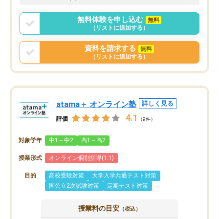
無料体験を申し込む
無料
（リストに追加する）
資料を請求する
無料
（リストに追加する）
atama＋ オンライン塾
詳しく見る
4.1
評価
（9件）
対象学年
中1～中2
高1～高2
授業形式
オンライン個別指導(1:1)
目的
高校受験対策
大学入学共通テスト対策
国公立2次試験対策
定期テスト対策
授業料の目安
（税込）