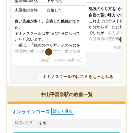
偏差値の変化
上がった
勉強のやり方を1から教
志望校の合格
合格した
自習の強い味方です。
これまではテスト前に何
良い先生が多く、充実した勉強ができ
か分からず、ただ机に座
た。
でしたが、キミノスクー
キミノスクールは本当に自分に合って
らは自習の質が劇的に変
いたと思います。
先生が毎日何をすべきか
一番は、「勉強のやり方」そのものを
投稿日：20
を明確にしてくれるので
徹底的に教わったことです。単に知識
ずに学習に取り組めるよ
を詰め込むのではなく、自学自習の習
投稿日：2026年04月16日
が一番の収穫です。
慣が身につくよう並走してくれるの
授業で教えてもらうとい
で、通塾日以外も机に向かうのが苦で
の仕方をコーチングして
はなくなりました。
キミノスクールの口コミをもっとみる
ルなので、家での学習習
身につきました。結果と
講師の方との距離も近く、親身なコー
た英語の偏差値が10以上
チングのおかげで、停滞期もモチベー
中山平温泉駅の教室一覧
していた公立高校に無事
ションを維持できました。「やらされ
た。自分から学ぶ姿勢を
る勉強」から「目標のための勉強」へ
たい家庭には本当におす
意識が変わったことが、目標校への合
オンラインコース
詳しく見る
思います。
格に繋がったと思います。
対応エリア
全国