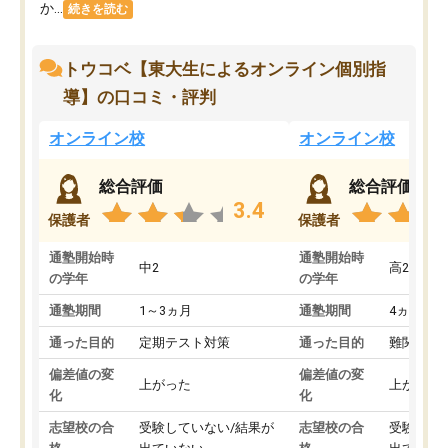
か...
続きを読む
トウコベ【東大生によるオンライン個別指
導】の口コミ・評判
オンライン校
オンライン校
総合評価
総合評価
3.4
保護者
保護者
通塾開始時
通塾開始時
中2
高2
の学年
の学年
通塾期間
1～3ヵ月
通塾期間
4ヵ月～1
通った目的
定期テスト対策
通った目的
難関私立
偏差値の変
偏差値の変
上がった
上がった
化
化
志望校の合
受験していない/結果が
志望校の合
受験して