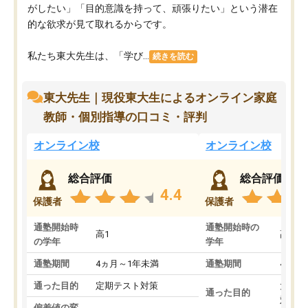
がしたい」「目的意識を持って、頑張りたい」という潜在
的な欲求が見て取れるからです。
私たち東大先生は、「学び...
続きを読む
東大先生｜現役東大生によるオンライン家庭
教師・個別指導の口コミ・評判
オンライン校
オンライン校
総合評価
総合評価
4.4
保護者
保護者
通塾開始時
通塾開始時の
高1
高3
の学年
学年
通塾期間
4ヵ月～1年未満
通塾期間
4ヵ月
通った目的
定期テスト対策
大学入
通った目的
対策
偏差値の変