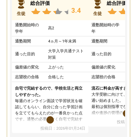
総合評価
総合評価
3.4
生徒
生徒
通塾開始時の
通塾開始時の学
高2
高2
学年
年
通塾期間
4ヵ月～1年未満
通塾期間
1～
大学入学共通テスト
国公
通った目的
通った目的
対策
策
偏差値の変化
上がった
偏差値の変化
変わ
志望校の合格
合格した
志望校の合格
合格
自宅で完結するので、学校生活と両立
流石に料金が高すぎる
大学受験に向けて、高2
しやすかった。
通い始めました。
毎週のオンライン面談で学習状況を確
最初は個別指導でなく、
認してもらい、自分に合った学習計画
成や進捗の管理のみのコ
を立ててもらえたのが一番良かった点
ていましたが、あまり効
です。通塾の必要がなく自宅で完結す
投稿日：20
じ個別指導コースに変更
るため、学校や部活と両立しやすかっ
投稿日：2026年01月24日
講師には早稲田大学生の
たです。コーチが現役大学生で相談し