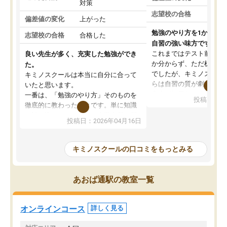
対策
志望校の合格
偏差値の変化
上がった
勉強のやり方を1から教
志望校の合格
合格した
自習の強い味方です。
これまではテスト前に何
良い先生が多く、充実した勉強ができ
か分からず、ただ机に座
た。
でしたが、キミノスクー
キミノスクールは本当に自分に合って
らは自習の質が劇的に変
いたと思います。
先生が毎日何をすべきか
一番は、「勉強のやり方」そのものを
投稿日：20
を明確にしてくれるので
徹底的に教わったことです。単に知識
ずに学習に取り組めるよ
を詰め込むのではなく、自学自習の習
投稿日：2026年04月16日
が一番の収穫です。
慣が身につくよう並走してくれるの
授業で教えてもらうとい
で、通塾日以外も机に向かうのが苦で
の仕方をコーチングして
はなくなりました。
キミノスクールの口コミをもっとみる
ルなので、家での学習習
身につきました。結果と
講師の方との距離も近く、親身なコー
た英語の偏差値が10以上
チングのおかげで、停滞期もモチベー
あおば通駅の教室一覧
していた公立高校に無事
ションを維持できました。「やらされ
た。自分から学ぶ姿勢を
る勉強」から「目標のための勉強」へ
たい家庭には本当におす
意識が変わったことが、目標校への合
オンラインコース
詳しく見る
思います。
格に繋がったと思います。