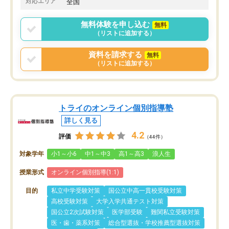
対応エリア
全国
無料体験を申し込む
無料
（リストに追加する）
資料を請求する
無料
（リストに追加する）
トライのオンライン個別指導塾
詳しく見る
4.2
評価
（44件）
対象学年
小1～小6
中1～中3
高1～高3
浪人生
授業形式
オンライン個別指導(1:1)
目的
私立中学受験対策
国公立中高一貫校受験対策
高校受験対策
大学入学共通テスト対策
国公立2次試験対策
医学部受験
難関私立受験対策
医・歯・薬系対策
総合型選抜・学校推薦型選抜対策