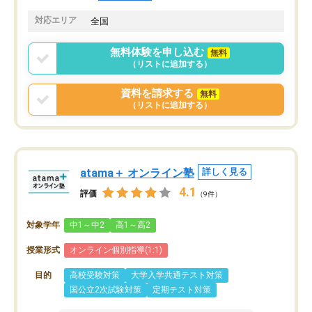
対応エリア
全国
無料体験を申し込む
無料
（リストに追加する）
資料を請求する
無料
（リストに追加する）
atama＋ オンライン塾
詳しく見る
4.1
評価
（9件）
対象学年
中1～中2
高1～高2
授業形式
オンライン個別指導(1:1)
目的
高校受験対策
大学入学共通テスト対策
国公立2次試験対策
定期テスト対策