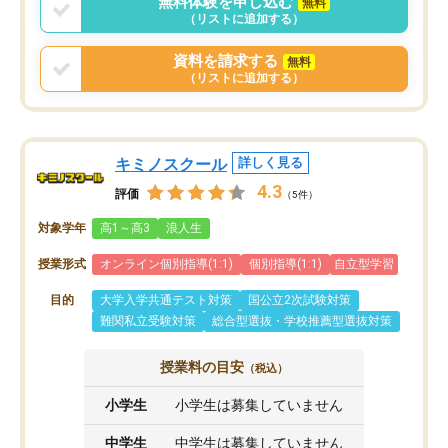
無料体験を申し込む
無料
まりに短期での変更だった為、塾に通
（リストに追加する）
う事にして退会しました。遅れも取り
戻せ、授業内容や講師の方は良かった
資料を請求する
無料
と思います。
（リストに追加する）
キミノスクール
詳しく見る
4.3
評価
（5件）
対象学年
高1～高3
浪人生
授業形式
オンライン個別指導(1:1)
個別指導(1:1)
自立型学習
目的
大学入学共通テスト対策
国公立2次試験対策
難関私立受験対策
総合型選抜・学校推薦型選抜対策
授業料の目安
（税込）
小学生
小学生は募集していません
中学生
中学生は募集していません