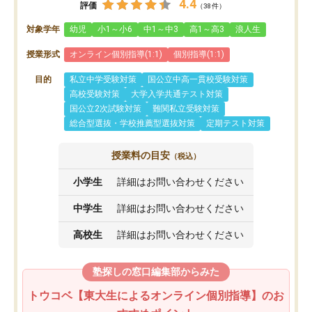
4.4
評価
（38件）
対象学年
幼児
小1～小6
中1～中3
高1～高3
浪人生
授業形式
オンライン個別指導(1:1)
個別指導(1:1)
目的
私立中学受験対策
国公立中高一貫校受験対策
高校受験対策
大学入学共通テスト対策
国公立2次試験対策
難関私立受験対策
総合型選抜・学校推薦型選抜対策
定期テスト対策
授業料の目安
（税込）
小学生
詳細はお問い合わせください
中学生
詳細はお問い合わせください
高校生
詳細はお問い合わせください
塾探しの窓口編集部からみた
トウコベ【東大生によるオンライン個別指導】のお