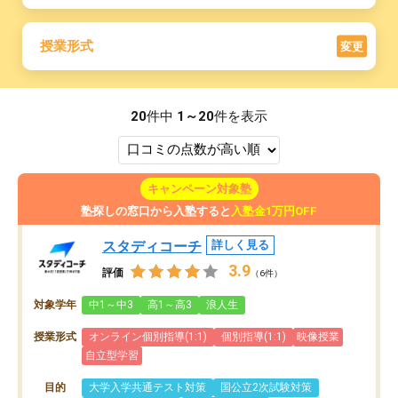
授業形式
変更
20
件中
1～20
件を表示
キャンペーン対象塾
塾探しの窓口から入塾すると
入塾金1万円OFF
スタディコーチ
詳しく見る
3.9
評価
（6件）
対象学年
中1～中3
高1～高3
浪人生
授業形式
オンライン個別指導(1:1)
個別指導(1:1)
映像授業
自立型学習
目的
大学入学共通テスト対策
国公立2次試験対策