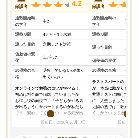
4.2
保護者
保護者
通塾開始時
通塾開始時の
中2
高3
の学年
学年
通塾期間
4ヵ月～1年未満
通塾期間
1～3
通った目的
定期テスト対策
大学入
通った目的
対策
偏差値の変
上がった
化
偏差値の変化
上がっ
志望校の合
受験していない/結果が
志望校の合格
合格し
格
出ていない
ラストスパートの１か月
オンラインで勉強のコツが学べる！
が、本当に助かりました
初めは料金面で躊躇していましたが、
共通テストに向けての追
お試し後の面談で、「子どもがやる気
に、入塾しました。田舎
が出るようにサポートするのが私たち
近隣の塾では、教えても
です！安心してください！やる気が出
く、かといって通うには
ないのは私たち講師の責任です」と言
が、トライならオンライ
投稿日：2026年03月13日
投稿日：20
ってくださり、確かに！と考えて、思
可能なので本当に助かり
い切って入塾しました。英語が苦手だ
テストの内容重視でした
ったんですが、学生の先生から学ぶこ
らないところをピンポイ