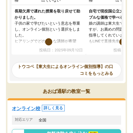
格
出ていない
格
出ていな
長期欠席で遅れた授業を取り戻せて助
自宅で現役国公立大学生
かりました。
ブルな価格で学べる
子供の家で学びたいという意志を尊重
娘の講師は東大生では無
し、オンライン個別という選択をしま
すが、お薦めの問題集や
した。
指導してくれています。2
ヒアリングでどのような講師が希望
もLINEで直接先生に質問
か、オプションは付帯するかなど選ぶ
教科でも)。受講科目や
投稿日：2025年09月12日
投稿日：20
事が出来ました。
めれるので、個人に合っ
講師とのマッチング後講師との初回ミ
ると思います。カリキュ
ーティングを行い、その講師で良いか
いなのがあり(有料)、受
トウコベ【東大生によるオンライン個別指導】の口
他の講師を希望するか子供との相性も
ことをどんなスケジュー
コミをもっとみる
見てから講師を決定する事ができま
くか相談したのですが、
す。
ち期待したものではなく
うちの子は、初回面談の講師の方で決
内容でした。それでも明
あおば通駅の教室一覧
定しました。
やる気も出ましたし、苦
くなってきたようなので
オンラインツールを使用した単語帳の
お願いして良かったと思
オンライン校
詳しく見る
共有があり宿題もそちらで出される形
も合わなければチェンジ
でした。
娘は3科目ともずっと同
対応エリア
全国
2ヶ月で担当講師の方がお辞めになると
言う事で講師変更の申し出があり、あ