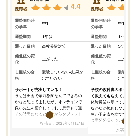
4.4
保護者
保護者
通塾開始時
通塾開始時
中1
中1
の学年
の学年
通塾期間
1年以上
通塾期間
1～3ヵ月
通った目的
高校受験対策
通った目的
定期テス
偏差値の変
偏差値の変
上がった
上がった
化
化
志望校の合
受験していない/結果が
志望校の合
受験して
格
出ていない
格
出ていな
サポートが充実している！
学校の教科書のポイント
うちは田舎で家庭教師なんてできるの
く教えてもらえている
かなと思ってましたが、オンラインで
体験授業を受けて入塾し
良い先生を紹介してくれて息子も毎週
なかなか勉強しない息子
その時間になると自分からタブレット
生が予定表を立ててくれ
を開いてzoomを繋げるようになりまし
つ学習習慣がついてきま
投稿日：2025年01月21日
た！5科目なんでもOKなのもとても気
オンラインで週に一度の
投稿日：20
に入っています
指導が無い日も予定表に