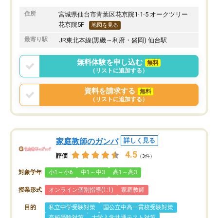
住所
宮城県仙台市青葉区花京院1-1-5 オークツリー
花京院5F
地図を見る
最寄り駅
JR東北本線(黒磯～利府・盛岡) 仙台駅
無料体験を申し込む
無料
（リストに追加する）
資料を請求する
無料
（リストに追加する）
家庭教師のガンバ
詳しく見る
4.5
評価
（3件）
対象学年
小1～小6
中1～中3
高1～高3
授業形式
オンライン個別指導(1:1)
家庭教師
目的
私立中学受験対策
国公立中高一貫校受験対策
高校受験対策
大学入学共通テスト対策