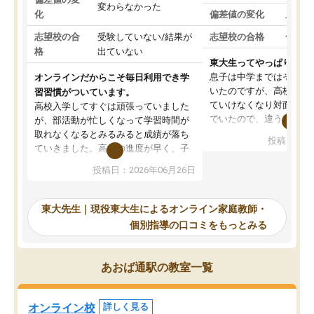
変わらなかった
化
偏差値の変化
上がっ
志望校の合
受験していない/結果が
志望校の合格
合格し
格
出ていない
東大生ってやっぱりすご
息子は中学まではそこそ
オンラインだからこそ毎日利用でき学
いたのですが、高校に入
習習慣がついています。
ていけなくなり対面の塾
高校入学してすぐは頑張っていました
でいたので、違うアプロ
が、部活動が忙しくなって学習時間が
考えて入りました。地元
取れなくなるとみるみると成績が落ち
投稿日：20
で、当初は模試でD判定
ていきました。高校の進度が早く、子
していたのですが、やは
供も家に帰って勉強の話すると嫌な反
投稿日：2026年06月26日
験勉強に詳しく、先生か
応を示します。東大先生にお願いして
受け合格できました。ま
からは効率的な計画を先生が立ててく
自習室が毎日使えていつ
れるので、親としても安心です。毎日
東大先生｜現役東大生によるオンライン家庭教師・
るのが心強かったようで
使える自習室とかもあり、わからない
個別指導の口コミをもっとみる
謝です。
ところがあれば先生が回答してくれる
のも重宝しています。
あおば通駅の教室一覧
オンライン校
詳しく見る