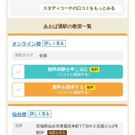
れましたが、はっきり言
やすく、勉強面だけでなく受験期の不
性が良くなかったです。
安も気軽に話せました。勉強習慣が身
スタディコーチの口コミをもっとみる
モチベーションが上がら
についたと感じています。また、チャ
にやめてしまいました。
ットで質問できるのも便利でした。一
追加で料金を払うことで
人では迷いがちだった受験勉強を、最
あおば通駅の教室一覧
方に変更することも可能
後まで続けられたのはこの塾のおかげ
の方の予定が空いていな
だと思います。
そもそも月謝が高い塾な
オンライン校
詳しく見る
人には合わないと思いま
総合してあまりお勧めで
対応エリア
全国
りませんでした。
唯一、塾内の設備だけは
無料体験を申し込む
無料
で素晴らしかったです。
（リストに追加する）
資料を請求する
無料
（リストに追加する）
仙台校
詳しく見る
住所
宮城県仙台市青葉区本町1丁目9−2 浜屋ビル2号
館2F
地図を見る