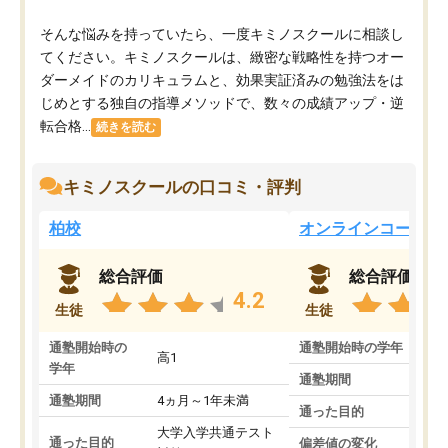
そんな悩みを持っていたら、一度キミノスクールに相談し
てください。キミノスクールは、緻密な戦略性を持つオー
ダーメイドのカリキュラムと、効果実証済みの勉強法をは
じめとする独自の指導メソッドで、数々の成績アップ・逆
転合格...
続きを読む
キミノスクールの口コミ・評判
柏校
オンラインコース
総合評価
総合評価
4.2
生徒
生徒
通塾開始時の
通塾開始時の学年
中
高1
学年
通塾期間
通塾期間
4ヵ月～1年未満
通った目的
大学入学共通テスト
通った目的
偏差値の変化