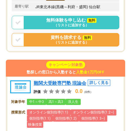
最寄り駅
JR東北本線(黒磯～利府・盛岡) 仙台駅
無料体験を申し込む
無料
（リストに追加する）
資料を請求する
無料
（リストに追加する）
キャンペーン対象塾
塾探しの窓口から入塾すると
入塾金1万円OFF
難関大受験専門塾 現論会
詳しく見る
0.0
評価
（0件）
対象学年
中1～中3
高1～高3
浪人生
授業形式
オンライン個別指導(1:1)
オンライン個別指導(1:2~)
個別指導(1:1)
個別指導(1:2)
個別指導(1:3~)
映像授業