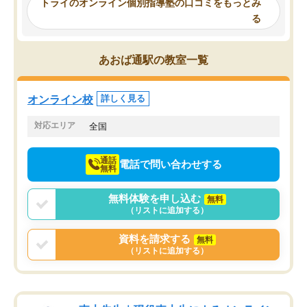
トライのオンライン個別指導塾の口コミをもっとみ
とで、勉強のコツみたいなものをつか
頂いて、とてもわかりや
る
み、徐々に成績が上がったらいいなと
していました。一生を左
思っていました。何が今足りないのか
スト、多少お金がかかっ
を的確に指導いただき、子どももびっ
思い切って入塾してよか
あおば通駅の教室一覧
くりするほど楽しんでやる気を持って
塾を受けています。狙い通り、少しず
つ成績も上がり、苦手意識も無くなっ
オンライン校
詳しく見る
てきたので、さらに苦手な数学も追加
でお願いしました。来年の高校受験に
対応エリア
全国
向けて頑張っています。
通話
電話で問い合わせする
無料
無料体験を申し込む
無料
（リストに追加する）
資料を請求する
無料
（リストに追加する）