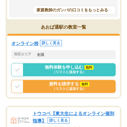
成績もだいぶ下の方でしたが、通い始
したり、LINEでわから
めて1年ほどだった今では平均点以上の
問できるのでとても助か
家庭教師のガンバの口コミをもっとみる
科目が増えてきました！あと1年受験ま
であるので無料の週末教室を使用しな
がら頑張って欲しいと思います！
あおば通駅の教室一覧
オンライン校
詳しく見る
対応エリア
全国
無料体験を申し込む
無料
（リストに追加する）
資料を請求する
無料
（リストに追加する）
トウコベ【東大生によるオンライン個別
指導】
詳しく見る