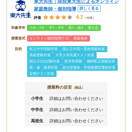
東大先生｜現役東大生によるオンライン
家庭教師・個別指導
詳しく見る
4.2
評価
（10件）
対象学年
小4～小6
中1～中3
高1～高3
浪人生
授業形式
オンライン個別指導(1:1)
家庭教師
目的
私立中学受験対策
国公立中高一貫校受験対策
高校受験対策
大学入学共通テスト対策
国公立2次試験対策
医学部受験
難関私立受験対策
医・歯・薬系対策
総合型選抜・学校推薦型選抜対策
定期テスト対策
授業料の目安
（税込）
小学生
詳細はお問い合わせください
中学生
詳細はお問い合わせください
高校生
詳細はお問い合わせください