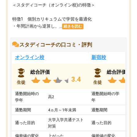
＜スタディコーチ（オンライン校)の特徴＞
特徴1 個別カリキュラムで学習を最適化
・年間計画から逆算し、...
続きを読む
スタディコーチの口コミ・評判
オンライン校
新宿校
総合評価
総合評価
3.4
生徒
生徒
通塾開始時の
通塾開始時の学
高2
高2
学年
年
通塾期間
4ヵ月～1年未満
通塾期間
1～
大学入学共通テスト
国公
通った目的
通った目的
対策
策
偏差値の変化
上がった
偏差値の変化
変わ