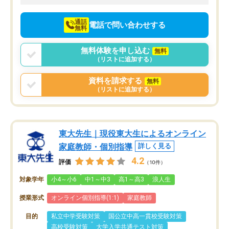
向けて頑張っています。
通話
電話で問い合わせする
無料
無料体験を申し込む
無料
（リストに追加する）
資料を請求する
無料
（リストに追加する）
東大先生｜現役東大生によるオンライン
家庭教師・個別指導
詳しく見る
4.2
評価
（10件）
対象学年
小4～小6
中1～中3
高1～高3
浪人生
授業形式
オンライン個別指導(1:1)
家庭教師
目的
私立中学受験対策
国公立中高一貫校受験対策
高校受験対策
大学入学共通テスト対策