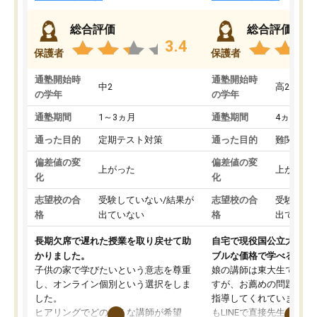
総合評価
総合評価
3.4
保護者
保護者
通塾開始時
通塾開始時
中2
高2
の学年
の学年
通塾期間
1～3ヵ月
通塾期間
4ヵ月～1
通った目的
定期テスト対策
通った目的
難関私立
偏差値の変
偏差値の変
上がった
上がった
化
化
志望校の合
受験していない/結果が
志望校の合
受験して
格
出ていない
格
出ていな
長期欠席で遅れた授業を取り戻せて助
自宅で現役国公立大学生
かりました。
ブルな価格で学べる
子供の家で学びたいという意志を尊重
娘の講師は東大生では無
し、オンライン個別という選択をしま
すが、お薦めの問題集や
した。
指導してくれています。2
ヒアリングでどのような講師が希望
もLINEで直接先生に質問