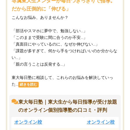
専属東大生メンターが毎日つきっきりで指導。
だから圧倒的に「伸びる」
こんなお悩み、ありませんか？
「部活やスマホに夢中で、勉強しない…」
「このままで受験に間に合うのか不安…」
「真面目にやっているのに、なぜか伸びない…」
「課題が多すぎて、何から手をつければいいのか分からな
い…」
「親の言うことは反発する…」
東大毎日塾に相談して、これらのお悩みを解決していっ
た...
続きを読む
東大毎日塾｜東大生から毎日指導が受け放題
のオンライン個別指導塾の口コミ・評判
オンライン校
オンライン校