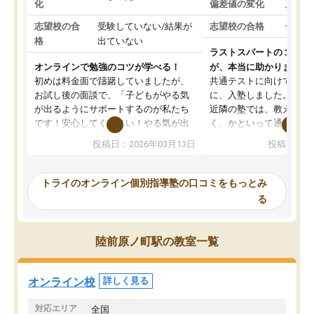
化
偏差値の変化
上がっ
志望校の合
受験していない/結果が
志望校の合格
合格し
格
出ていない
ラストスパートの１か月
オンラインで勉強のコツが学べる！
が、本当に助かりました
初めは料金面で躊躇していましたが、
共通テストに向けての追
お試し後の面談で、「子どもがやる気
に、入塾しました。田舎
が出るようにサポートするのが私たち
近隣の塾では、教えても
です！安心してください！やる気が出
く、かといって通うには
ないのは私たち講師の責任です」と言
が、トライならオンライ
投稿日：2026年03月13日
投稿日：20
ってくださり、確かに！と考えて、思
可能なので本当に助かり
い切って入塾しました。英語が苦手だ
テストの内容重視でした
ったんですが、学生の先生から学ぶこ
らないところをピンポイ
トライのオンライン個別指導塾の口コミをもっとみ
とで、勉強のコツみたいなものをつか
頂いて、とてもわかりや
る
み、徐々に成績が上がったらいいなと
していました。一生を左
思っていました。何が今足りないのか
スト、多少お金がかかっ
を的確に指導いただき、子どももびっ
思い切って入塾してよか
陸前原ノ町駅の教室一覧
くりするほど楽しんでやる気を持って
塾を受けています。狙い通り、少しず
つ成績も上がり、苦手意識も無くなっ
オンライン校
詳しく見る
てきたので、さらに苦手な数学も追加
でお願いしました。来年の高校受験に
対応エリア
全国