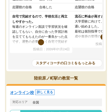
志望校の合格
合格した
志望校の合格
合格
自宅で完結するので、学校生活と両立
流石に料金が高すぎる
大学受験に向けて、高2
しやすかった。
通い始めました。
毎週のオンライン面談で学習状況を確
最初は個別指導でなく、
認してもらい、自分に合った学習計画
成や進捗の管理のみのコ
を立ててもらえたのが一番良かった点
ていましたが、あまり効
です。通塾の必要がなく自宅で完結す
投稿日：20
じ個別指導コースに変更
るため、学校や部活と両立しやすかっ
投稿日：2026年01月24日
講師には早稲田大学生の
たです。コーチが現役大学生で相談し
れましたが、はっきり言
やすく、勉強面だけでなく受験期の不
性が良くなかったです。
安も気軽に話せました。勉強習慣が身
スタディコーチの口コミをもっとみる
モチベーションが上がら
についたと感じています。また、チャ
にやめてしまいました。
ットで質問できるのも便利でした。一
追加で料金を払うことで
人では迷いがちだった受験勉強を、最
陸前原ノ町駅の教室一覧
方に変更することも可能
後まで続けられたのはこの塾のおかげ
の方の予定が空いていな
だと思います。
そもそも月謝が高い塾な
オンライン校
詳しく見る
人には合わないと思いま
総合してあまりお勧めで
対応エリア
全国
りませんでした。
唯一、塾内の設備だけは