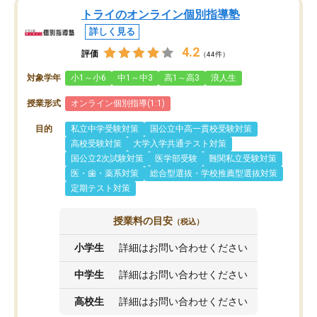
トライのオンライン個別指導塾
詳しく見る
4.2
評価
（44件）
対象学年
小1～小6
中1～中3
高1～高3
浪人生
授業形式
オンライン個別指導(1:1)
目的
私立中学受験対策
国公立中高一貫校受験対策
高校受験対策
大学入学共通テスト対策
国公立2次試験対策
医学部受験
難関私立受験対策
医・歯・薬系対策
総合型選抜・学校推薦型選抜対策
定期テスト対策
授業料の目安
（税込）
小学生
詳細はお問い合わせください
中学生
詳細はお問い合わせください
高校生
詳細はお問い合わせください