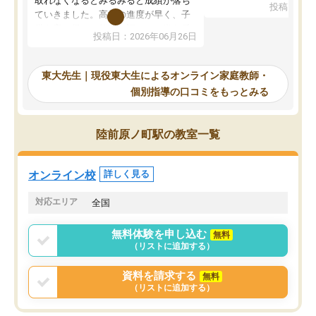
取れなくなるとみるみると成績が落ち
投稿日：20
で、当初は模試でD判定
ていきました。高校の進度が早く、子
していたのですが、やは
供も家に帰って勉強の話すると嫌な反
投稿日：2026年06月26日
験勉強に詳しく、先生か
応を示します。東大先生にお願いして
受け合格できました。ま
からは効率的な計画を先生が立ててく
自習室が毎日使えていつ
れるので、親としても安心です。毎日
東大先生｜現役東大生によるオンライン家庭教師・
るのが心強かったようで
使える自習室とかもあり、わからない
個別指導の口コミをもっとみる
謝です。
ところがあれば先生が回答してくれる
のも重宝しています。
陸前原ノ町駅の教室一覧
オンライン校
詳しく見る
対応エリア
全国
無料体験を申し込む
無料
（リストに追加する）
資料を請求する
無料
（リストに追加する）