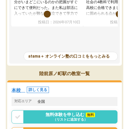
分がいまどこにいるのかの把握がすぐ
社会の4教科で利用し、偏
にできて便利だった。また私は部活に
高校に合格できました。
入っていたが難なく両立できて学力で
に固められる点が魅力で
も部活でも結果を残すことができてよ
れる「ウォームアップ」
投稿日：2026年07月10日
投稿日：20
かった。また問題演習の際に、自分が
項目のおかげで、手軽に
一度間違えた問題を繰り返し学習でき
せられます。何度も間違
たので苦手だった英語の克服につなが
「特訓」項目で徹底的に
った点もよかった。ただAIをアピール
め、苦手克服に非常に役
して活用するのは良かった点もあった
また、その日の勉強時間
が、自分で自分の管理ができない人に
元数が可視化されるので
atama＋ オンライン塾の口コミをもっとみる
とっては難しい部分もあるのではない
しながら意欲的に取り組
かと思った。
常に効果を実感している
になった現在も大学受験
陸前原ノ町駅の教室一覧
して利用しており、自信
すめできる塾です。
本校
詳しく見る
対応エリア
全国
無料体験を申し込む
無料
（リストに追加する）