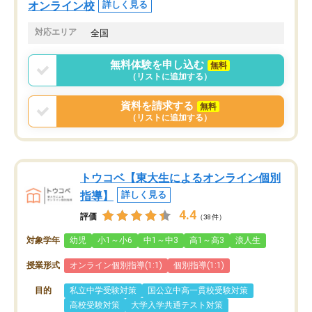
オンライン校
詳しく見る
対応エリア
全国
無料体験を申し込む
無料
（リストに追加する）
資料を請求する
無料
（リストに追加する）
トウコベ【東大生によるオンライン個別
指導】
詳しく見る
4.4
評価
（38件）
対象学年
幼児
小1～小6
中1～中3
高1～高3
浪人生
授業形式
オンライン個別指導(1:1)
個別指導(1:1)
目的
私立中学受験対策
国公立中高一貫校受験対策
高校受験対策
大学入学共通テスト対策