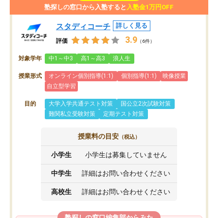
塾探しの窓口から入塾すると
入塾金1万円OFF
スタディコーチ
詳しく見る
3.9
評価
（6件）
対象学年
中1～中3
高1～高3
浪人生
授業形式
オンライン個別指導(1:1)
個別指導(1:1)
映像授業
自立型学習
目的
大学入学共通テスト対策
国公立2次試験対策
難関私立受験対策
定期テスト対策
授業料の目安
（税込）
小学生
小学生は募集していません
中学生
詳細はお問い合わせください
高校生
詳細はお問い合わせください
塾探しの窓口編集部からみた