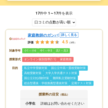
17
件中
1～17
件を表示
家庭教師のガンバ
詳しく見る
4.5
評価
（3件）
対象学年
小1～小6
中1～中3
高1～高3
授業形式
オンライン個別指導(1:1)
家庭教師
目的
私立中学受験対策
国公立中高一貫校受験対策
高校受験対策
大学入学共通テスト対策
国公立2次試験対策
難関私立受験対策
総合型選抜・学校推薦型選抜対策
定期テスト対策
授業料の目安
（税込）
小学生
詳細はお問い合わせください