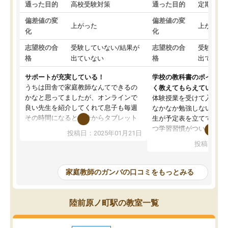
通った目的
高校受験対策
通った目的
定期テス
偏差値の変
偏差値の変
上がった
上がった
化
化
志望校の合
受験していない/結果が
志望校の合
受験して
格
出ていない
格
出ていな
サポートが充実している！
学校の教科書のポイント
うちは田舎で家庭教師なんてできるの
く教えてもらえている
かなと思ってましたが、オンラインで
体験授業を受けて入塾し
良い先生を紹介してくれて息子も毎週
なかなか勉強しない息子
その時間になると自分からタブレット
生が予定表を立ててくれ
を開いてzoomを繋げるようになりまし
つ学習習慣がついてきま
投稿日：2025年01月21日
た！5科目なんでもOKなのもとても気
オンラインで週に一度の
投稿日：20
に入っています
指導が無い日も予定表に
成績もだいぶ下の方でしたが、通い始
したり、LINEでわから
めて1年ほどだった今では平均点以上の
問できるのでとても助か
家庭教師のガンバの口コミをもっとみる
科目が増えてきました！あと1年受験ま
であるので無料の週末教室を使用しな
がら頑張って欲しいと思います！
陸前原ノ町駅の教室一覧