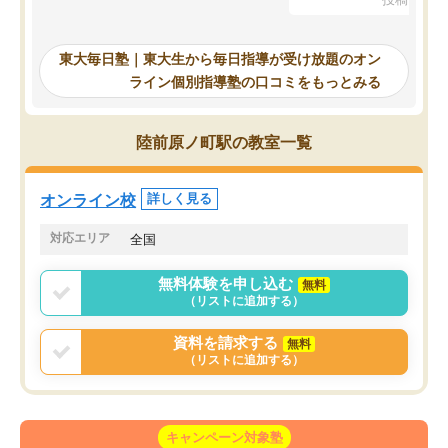
を踏まえ、浪人が決まった際に勉強計
画を考えてもらえる塾を探した結果、
東大毎日塾にたどり着きました。学習
東大毎日塾｜東大生から毎日指導が受け放題のオン
の長期計画や日々の勉強のやり方につ
ライン個別指導塾の口コミをもっとみる
いて客観的なアドバイスをいただけた
ので、自信をもって受験勉強を進める
ことができました。自分のように勉強
陸前原ノ町駅の教室一覧
のやり方や進捗管理で苦労している方
には特におすすめしたい塾です。
オンライン校
詳しく見る
対応エリア
全国
無料体験を申し込む
無料
（リストに追加する）
資料を請求する
無料
（リストに追加する）
キャンペーン対象塾