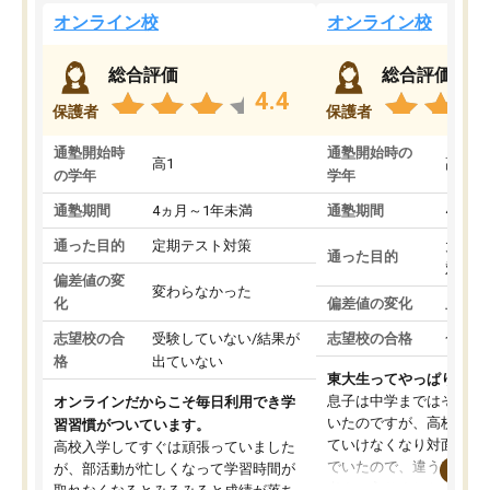
オンライン校
オンライン校
総合評価
総合評価
4.4
保護者
保護者
通塾開始時
通塾開始時の
高1
高3
の学年
学年
通塾期間
4ヵ月～1年未満
通塾期間
4ヵ月
通った目的
定期テスト対策
大学入
通った目的
対策
偏差値の変
変わらなかった
化
偏差値の変化
上がっ
志望校の合
受験していない/結果が
志望校の合格
合格し
格
出ていない
東大生ってやっぱりすご
息子は中学まではそこそ
オンラインだからこそ毎日利用でき学
いたのですが、高校に入
習習慣がついています。
ていけなくなり対面の塾
高校入学してすぐは頑張っていました
でいたので、違うアプロ
が、部活動が忙しくなって学習時間が
考えて入りました。地元