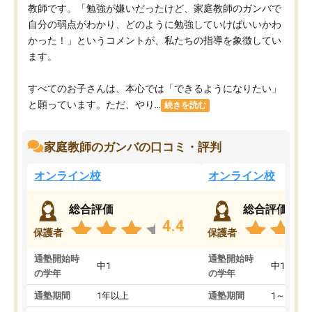
教師です。「勉強が嫌いだったけど、家庭教師のガンバで
自分の弱点がわかり、どのように勉強していけばいいかわ
かった！」というコメントが、私たちの指導を象徴してい
ます。
すべてのお子さんは、本心では「できるようになりたい」
と願っています。ただ、やり...
続きを読む
家庭教師のガンバの口コミ・評判
オンライン校
オンライン校
総合評価
総合評価
4.4
保護者
保護者
通塾開始時
通塾開始時
中1
中1
の学年
の学年
通塾期間
1年以上
通塾期間
1～3ヵ月