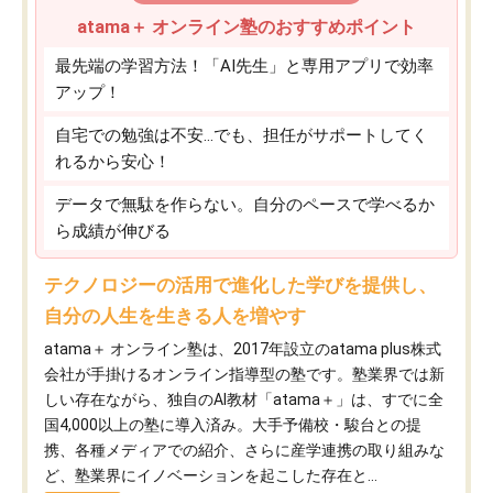
atama＋ オンライン塾のおすすめポイント
最先端の学習方法！「AI先生」と専用アプリで効率
アップ！
自宅での勉強は不安…でも、担任がサポートしてく
れるから安心！
データで無駄を作らない。自分のペースで学べるか
ら成績が伸びる
テクノロジーの活用で進化した学びを提供し、
自分の人生を生きる人を増やす
atama＋ オンライン塾は、2017年設立のatama plus株式
会社が手掛けるオンライン指導型の塾です。塾業界では新
しい存在ながら、独自のAI教材「atama＋」は、すでに全
国4,000以上の塾に導入済み。大手予備校・駿台との提
携、各種メディアでの紹介、さらに産学連携の取り組みな
ど、塾業界にイノベーションを起こした存在と...