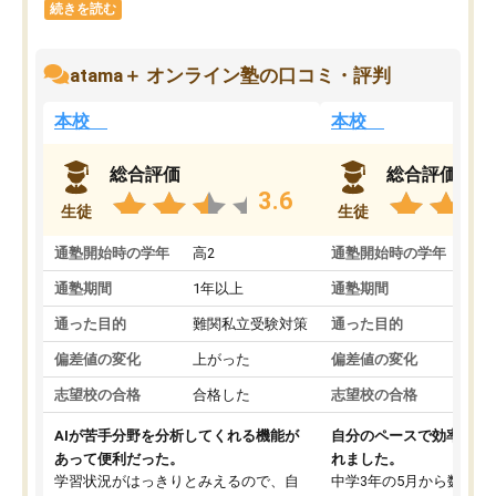
続きを読む
atama＋ オンライン塾の口コミ・評判
本校
本校
総合評価
総合評価
3.6
生徒
生徒
通塾開始時の学年
高2
通塾開始時の学年
中
通塾期間
1年以上
通塾期間
通った目的
難関私立受験対策
通った目的
偏差値の変化
上がった
偏差値の変化
志望校の合格
合格した
志望校の合格
AIが苦手分野を分析してくれる機能が
自分のペースで効率よく
あって便利だった。
れました。
学習状況がはっきりとみえるので、自
中学3年の5月から数学・