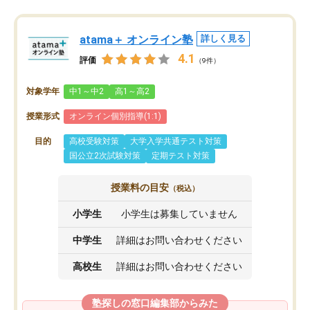
atama＋ オンライン塾
詳しく見る
4.1
評価
（9件）
対象学年
中1～中2
高1～高2
授業形式
オンライン個別指導(1:1)
目的
高校受験対策
大学入学共通テスト対策
国公立2次試験対策
定期テスト対策
授業料の目安
（税込）
小学生
小学生は募集していません
中学生
詳細はお問い合わせください
高校生
詳細はお問い合わせください
塾探しの窓口編集部からみた