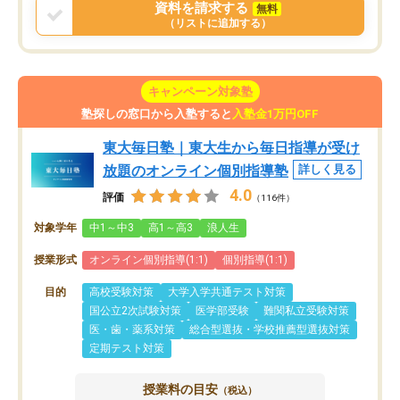
資料を請求する
無料
（リストに追加する）
キャンペーン対象塾
塾探しの窓口から入塾すると
入塾金1万円OFF
東大毎日塾｜東大生から毎日指導が受け
放題のオンライン個別指導塾
詳しく見る
4.0
評価
（116件）
対象学年
中1～中3
高1～高3
浪人生
授業形式
オンライン個別指導(1:1)
個別指導(1:1)
目的
高校受験対策
大学入学共通テスト対策
国公立2次試験対策
医学部受験
難関私立受験対策
医・歯・薬系対策
総合型選抜・学校推薦型選抜対策
定期テスト対策
授業料の目安
（税込）