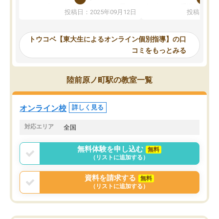
か、オプションは付帯するかなど選ぶ
教科でも)。受講科目や
投稿日：2025年09月12日
投稿日：20
事が出来ました。
めれるので、個人に合っ
講師とのマッチング後講師との初回ミ
ると思います。カリキュ
ーティングを行い、その講師で良いか
いなのがあり(有料)、受
トウコベ【東大生によるオンライン個別指導】の口
他の講師を希望するか子供との相性も
ことをどんなスケジュー
コミをもっとみる
見てから講師を決定する事ができま
くか相談したのですが、
す。
ち期待したものではなく
うちの子は、初回面談の講師の方で決
内容でした。それでも明
陸前原ノ町駅の教室一覧
定しました。
やる気も出ましたし、苦
くなってきたようなので
オンラインツールを使用した単語帳の
お願いして良かったと思
オンライン校
詳しく見る
共有があり宿題もそちらで出される形
も合わなければチェンジ
でした。
娘は3科目ともずっと同
対応エリア
全国
2ヶ月で担当講師の方がお辞めになると
言う事で講師変更の申し出があり、あ
無料体験を申し込む
無料
まりに短期での変更だった為、塾に通
（リストに追加する）
う事にして退会しました。遅れも取り
戻せ、授業内容や講師の方は良かった
資料を請求する
無料
と思います。
（リストに追加する）