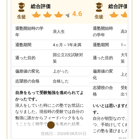
総合評価
総合評価
4.6
生徒
生徒
通塾開始時の学
通塾開始時
浪人生
高3
年
の学年
通塾期間
4ヵ月～1年未満
通塾期間
1～3ヵ月
国公立2次試験対
大学入学
通った目的
通った目的
策
策
偏差値の変化
上がった
偏差値の変
上がった
化
志望校の合格
合格した
志望校の合
受験して
自身をもって受験勉強を進められてよ
格
出ていな
かったです。
浪人をしていた時にこの塾でお世話に
いいとは思いますが、料
なりました。現役時の受験では自分の
す。
勉強に誰かからフィードバックをもら
自分が朝型なので、自習
うことなく独学で勉強を進めた結果、
つ、手助けしてくれる設
入試本番に地歴の学習が間に合わず不
この塾を選びました。
投稿日：2026年08月01日
合格となってしまいました。その経験
投稿日：20