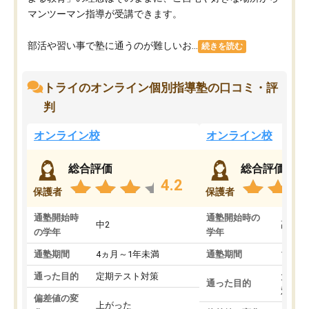
マンツーマン指導が受講できます。
部活や習い事で塾に通うのが難しいお...
続きを読む
トライのオンライン個別指導塾の口コミ・評
判
オンライン校
オンライン校
総合評価
総合評価
4.2
保護者
保護者
通塾開始時
通塾開始時の
中2
高3
の学年
学年
通塾期間
4ヵ月～1年未満
通塾期間
1～3
通った目的
定期テスト対策
大学入
通った目的
対策
偏差値の変
上がった