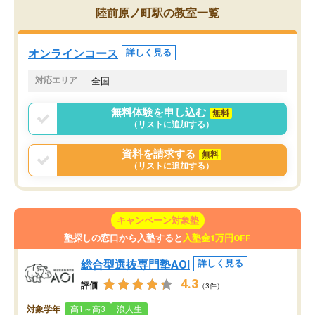
た英語の偏差値が10以上
チングのおかげで、停滞期もモチベー
陸前原ノ町駅の教室一覧
していた公立高校に無事
ションを維持できました。「やらされ
た。自分から学ぶ姿勢を
る勉強」から「目標のための勉強」へ
たい家庭には本当におす
意識が変わったことが、目標校への合
オンラインコース
詳しく見る
思います。
格に繋がったと思います。
対応エリア
全国
無料体験を申し込む
無料
（リストに追加する）
資料を請求する
無料
（リストに追加する）
キャンペーン対象塾
塾探しの窓口から入塾すると
入塾金1万円OFF
総合型選抜専門塾AOI
詳しく見る
4.3
評価
（3件）
対象学年
高1～高3
浪人生