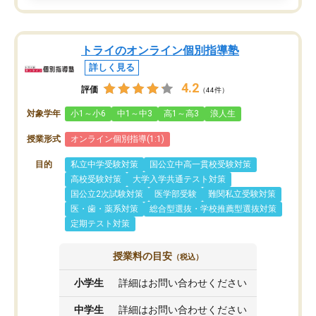
トライのオンライン個別指導塾
詳しく見る
4.2
評価
（44件）
対象学年
小1～小6
中1～中3
高1～高3
浪人生
授業形式
オンライン個別指導(1:1)
目的
私立中学受験対策
国公立中高一貫校受験対策
高校受験対策
大学入学共通テスト対策
国公立2次試験対策
医学部受験
難関私立受験対策
医・歯・薬系対策
総合型選抜・学校推薦型選抜対策
定期テスト対策
授業料の目安
（税込）
小学生
詳細はお問い合わせください
中学生
詳細はお問い合わせください