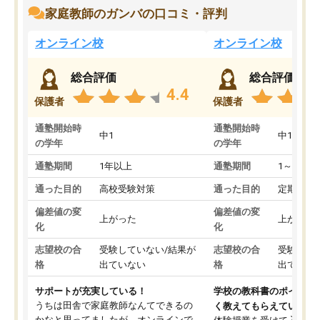
家庭教師のガンバの口コミ・評判
オンライン校
オンライン校
総合評価
総合評価
4.4
保護者
保護者
通塾開始時
通塾開始時
中1
中1
の学年
の学年
通塾期間
1年以上
通塾期間
1～3ヵ月
通った目的
高校受験対策
通った目的
定期テス
偏差値の変
偏差値の変
上がった
上がった
化
化
志望校の合
受験していない/結果が
志望校の合
受験して
格
出ていない
格
出ていな
サポートが充実している！
学校の教科書のポイント
うちは田舎で家庭教師なんてできるの
く教えてもらえている
かなと思ってましたが、オンラインで