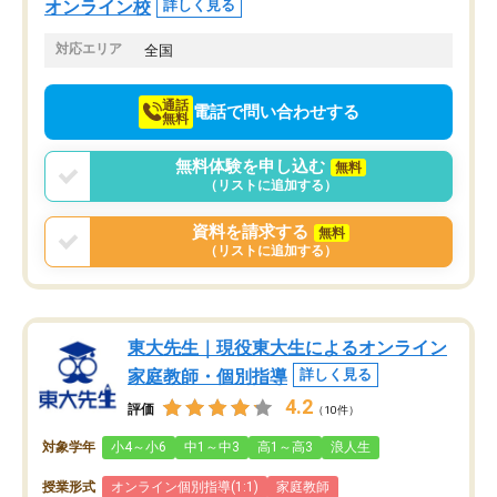
オンライン校
詳しく見る
てきたので、さらに苦手な数学も追加
でお願いしました。来年の高校受験に
対応エリア
全国
向けて頑張っています。
通話
電話で問い合わせする
無料
無料体験を申し込む
無料
（リストに追加する）
資料を請求する
無料
（リストに追加する）
東大先生｜現役東大生によるオンライン
家庭教師・個別指導
詳しく見る
4.2
評価
（10件）
対象学年
小4～小6
中1～中3
高1～高3
浪人生
授業形式
オンライン個別指導(1:1)
家庭教師