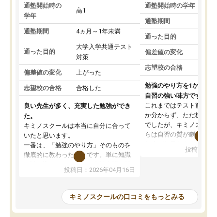
通塾開始時の
通塾開始時の学年
中
高1
学年
通塾期間
通塾期間
4ヵ月～1年未満
通った目的
大学入学共通テスト
通った目的
偏差値の変化
対策
志望校の合格
偏差値の変化
上がった
勉強のやり方を1から教
志望校の合格
合格した
自習の強い味方です。
これまではテスト前に何
良い先生が多く、充実した勉強ができ
か分からず、ただ机に座
た。
でしたが、キミノスクー
キミノスクールは本当に自分に合って
らは自習の質が劇的に変
いたと思います。
先生が毎日何をすべきか
一番は、「勉強のやり方」そのものを
投稿日：20
を明確にしてくれるので
徹底的に教わったことです。単に知識
ずに学習に取り組めるよ
を詰め込むのではなく、自学自習の習
投稿日：2026年04月16日
が一番の収穫です。
慣が身につくよう並走してくれるの
授業で教えてもらうとい
で、通塾日以外も机に向かうのが苦で
の仕方をコーチングして
はなくなりました。
キミノスクールの口コミをもっとみる
ルなので、家での学習習
身につきました。結果と
講師の方との距離も近く、親身なコー