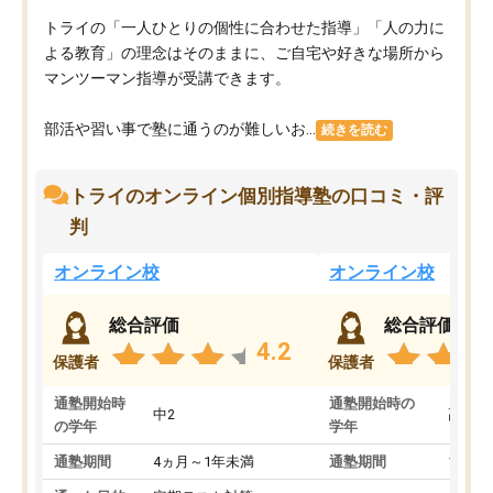
トライの「一人ひとりの個性に合わせた指導」「人の力に
よる教育」の理念はそのままに、ご自宅や好きな場所から
マンツーマン指導が受講できます。
部活や習い事で塾に通うのが難しいお...
続きを読む
トライのオンライン個別指導塾の口コミ・評
判
オンライン校
オンライン校
総合評価
総合評価
4.2
保護者
保護者
通塾開始時
通塾開始時の
中2
高3
の学年
学年
通塾期間
4ヵ月～1年未満
通塾期間
1～3