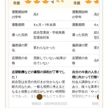
4.4
生徒
生徒
通塾開始時
通塾開始時
高3
高2
の学年
の学年
通塾期間
4ヵ月～1年未満
通塾期間
4ヵ月～1
総合型選抜・学校推薦
総合型選
通った目的
通った目的
型選抜対策
型選抜対
偏差値の変
偏差値の変
変わらなかった
変わらな
化
化
志望校の合
受験していない/結果が
志望校の合
合格した
格
出ていない
格
志望動機などの書類の添削が丁寧でし
自分の今後の人生と真剣
た！
標に向かって行動できる
総合型は合否の先行きが分からない受
社会人講師をメインとし
験方式なため、一般も視野に考えると
あり、様々な業界を経験
なると他塾との両立がしやすい時間割
師が学生の「やってみた
りであった。また授業料もとても良か
現実的なアドバイスを行
った。
す。基本応援ベースなの
投稿日：2025年03月22日
投稿日：20
総合型の多くの塾は大学生が見ること
分野について学生知識で