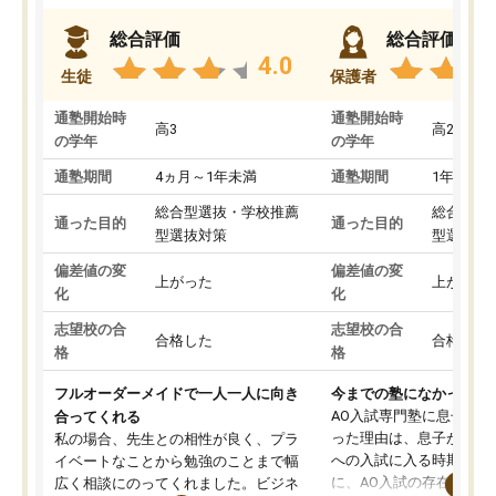
総合評価
総合評価
4.0
生徒
保護者
通塾開始時
通塾開始時
高3
高2
の学年
の学年
通塾期間
4ヵ月～1年未満
通塾期間
1年以上
総合型選抜・学校推薦
総合型選
通った目的
通った目的
型選抜対策
型選抜対
偏差値の変
偏差値の変
上がった
上がった
化
化
志望校の合
志望校の合
合格した
合格した
格
格
フルオーダーメイドで一人一人に向き
今までの塾になかったA
AO入試専門塾に息子を
合ってくれる
った理由は、息子が高校
私の場合、先生との相性が良く、プラ
への入試に入る時期に差
イベートなことから勉強のことまで幅
に、AO入試の存在を息
広く相談にのってくれました。ビジネ