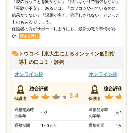
「親の言うことを聞かない」「部活ばかりで勉強しない」
「受験が不安」、あるいは、「コツコツやっているのに、
結果がでない」「課題が多く、管理しきれない」といった
ものもあるでしょう。
保護者の方がサポートしようにも、最新の教育事情がわ
か...
続きを読む
トウコベ【東大生によるオンライン個別指
導】の口コミ・評判
オンライン校
オンライン校
総合評価
総合評価
3.4
保護者
保護者
通塾開始時
通塾開始時
中2
高2
の学年
の学年
通塾期間
1～3ヵ月
通塾期間
4ヵ月～1