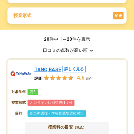
授業形式
変更
20
件中
1～20
件を表示
TANQ BASE
詳しく見る
4.6
評価
（8件）
対象学年
高3
授業形式
オンライン個別指導(1:2~)
目的
総合型選抜・学校推薦型選抜対策
授業料の目安
（税込）