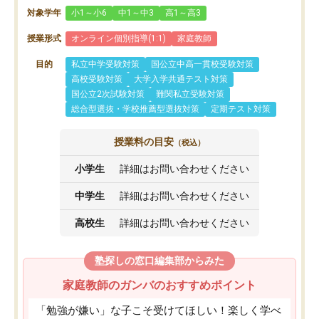
対象学年
小1～小6
中1～中3
高1～高3
授業形式
オンライン個別指導(1:1)
家庭教師
目的
私立中学受験対策
国公立中高一貫校受験対策
高校受験対策
大学入学共通テスト対策
国公立2次試験対策
難関私立受験対策
総合型選抜・学校推薦型選抜対策
定期テスト対策
授業料の目安
（税込）
小学生
詳細はお問い合わせください
中学生
詳細はお問い合わせください
高校生
詳細はお問い合わせください
塾探しの窓口編集部からみた
家庭教師のガンバのおすすめポイント
「勉強が嫌い」な子こそ受けてほしい！楽しく学べ