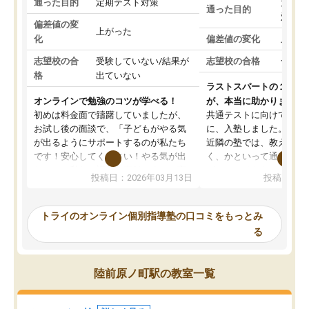
通った目的
定期テスト対策
大学入
通った目的
対策
偏差値の変
上がった
化
偏差値の変化
上がっ
志望校の合
受験していない/結果が
志望校の合格
合格し
格
出ていない
ラストスパートの１か月
オンラインで勉強のコツが学べる！
が、本当に助かりました
初めは料金面で躊躇していましたが、
共通テストに向けての追
お試し後の面談で、「子どもがやる気
に、入塾しました。田舎
が出るようにサポートするのが私たち
近隣の塾では、教えても
です！安心してください！やる気が出
く、かといって通うには
ないのは私たち講師の責任です」と言
が、トライならオンライ
投稿日：2026年03月13日
投稿日：20
ってくださり、確かに！と考えて、思
可能なので本当に助かり
い切って入塾しました。英語が苦手だ
テストの内容重視でした
ったんですが、学生の先生から学ぶこ
らないところをピンポイ
トライのオンライン個別指導塾の口コミをもっとみ
とで、勉強のコツみたいなものをつか
頂いて、とてもわかりや
る
み、徐々に成績が上がったらいいなと
していました。一生を左
思っていました。何が今足りないのか
スト、多少お金がかかっ
を的確に指導いただき、子どももびっ
思い切って入塾してよか
陸前原ノ町駅の教室一覧
くりするほど楽しんでやる気を持って
塾を受けています。狙い通り、少しず
つ成績も上がり、苦手意識も無くなっ