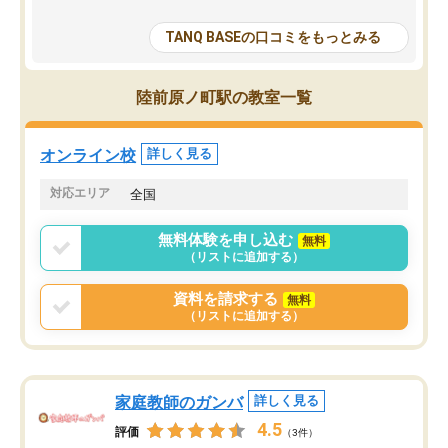
が多いが、はたらく部総合型コースは
い部分まで深ぼる事が出
大学生の目だけでなく、数人の大人に
総合型選抜対策として志
TANQ BASEの口コミをもっとみる
も目を通して頂ける。そのため多くの
接・小論文などの技術指
意見を聞くことができ、より良いもの
ション内容になっていま
を推敲することが可能だ。
選抜を通して将来自分が
陸前原ノ町駅の教室一覧
どの人も優しく、親身に接してくださ
のかといった人生設計・
るのでやる気も出て、良かったで
を社会人として働いてい
す！！
に考える事が出来る環境
オンライン校
詳しく見る
番の魅力だと思います。
い事が何もない所から社
対応エリア
全国
ポートを受け、学びたい
標を見つける事が出来ま
無料体験を申し込む
無料
（リストに追加する）
資料を請求する
無料
（リストに追加する）
家庭教師のガンバ
詳しく見る
4.5
評価
（3件）