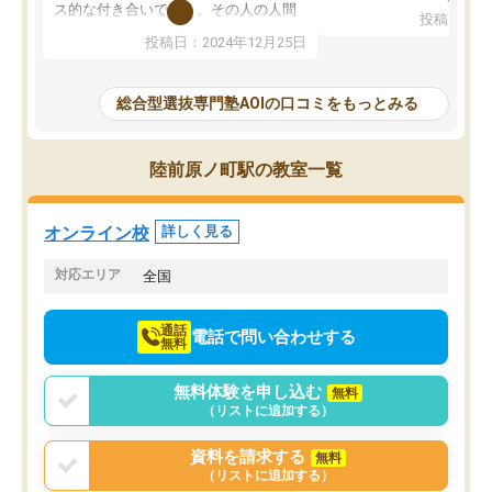
してもその制度で合格し
ス的な付き合いでなく、その人の人間
投稿日：20
たことから、AOIに入塾
性までを適切に把握し、むきあってい
投稿日：2024年12月25日
思いました。
るなぁと強く感じることできました。
AOIでは、カウンセリン
また、他の先生の意見も聞いてみたい
で、AO入試を改めて知
と相談すると、他の先生も紹介してく
総合型選抜専門塾AOIの口コミをもっとみる
それに対しての具体的な
ださり、客観的なアドバイスもいただ
ことでした。更に子供の
くことができました（志望理由・自己
る適正等についても詳し
PR等の添削において）。そして、なに
陸前原ノ町駅の教室一覧
でき、メンターの方々も
より自習室が解放されている点がよか
けてらっしゃいますので
ったです。友達と好きな時間に自習
せることができました。
し、お互いを高めあえる環境がありま
オンライン校
詳しく見る
した。
対応エリア
全国
通話
電話で問い合わせする
無料
無料体験を申し込む
無料
（リストに追加する）
資料を請求する
無料
（リストに追加する）