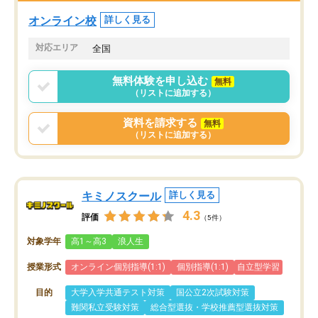
くなってきたようなので
オンラインツールを使用した単語帳の
お願いして良かったと思
オンライン校
詳しく見る
共有があり宿題もそちらで出される形
も合わなければチェンジ
でした。
娘は3科目ともずっと同
対応エリア
全国
2ヶ月で担当講師の方がお辞めになると
言う事で講師変更の申し出があり、あ
無料体験を申し込む
無料
まりに短期での変更だった為、塾に通
（リストに追加する）
う事にして退会しました。遅れも取り
戻せ、授業内容や講師の方は良かった
資料を請求する
無料
と思います。
（リストに追加する）
キミノスクール
詳しく見る
4.3
評価
（5件）
対象学年
高1～高3
浪人生
授業形式
オンライン個別指導(1:1)
個別指導(1:1)
自立型学習
目的
大学入学共通テスト対策
国公立2次試験対策
難関私立受験対策
総合型選抜・学校推薦型選抜対策