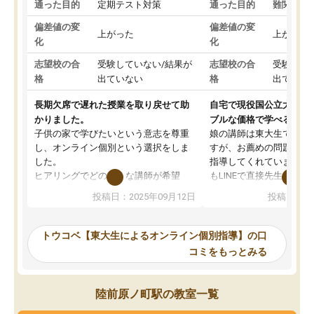
通った目的
定期テスト対策
通った目的
難関私立
偏差値の変
偏差値の変
上がった
上がった
化
化
志望校の合
受験していない/結果が
志望校の合
受験して
格
出ていない
格
出ていな
長期欠席で遅れた授業を取り戻せて助
自宅で現役国公立大学生
かりました。
ブルな価格で学べる
子供の家で学びたいという意志を尊重
娘の講師は東大生では無
し、オンライン個別という選択をしま
すが、お薦めの問題集や
した。
指導してくれています。2
ヒアリングでどのような講師が希望
もLINEで直接先生に質問
か、オプションは付帯するかなど選ぶ
教科でも)。受講科目や
投稿日：2025年09月12日
投稿日：20
事が出来ました。
めれるので、個人に合っ
講師とのマッチング後講師との初回ミ
ると思います。カリキュ
ーティングを行い、その講師で良いか
いなのがあり(有料)、受
トウコベ【東大生によるオンライン個別指導】の口
他の講師を希望するか子供との相性も
ことをどんなスケジュー
コミをもっとみる
見てから講師を決定する事ができま
くか相談したのですが、
す。
ち期待したものではなく
うちの子は、初回面談の講師の方で決
内容でした。それでも明
陸前原ノ町駅の教室一覧
定しました。
やる気も出ましたし、苦