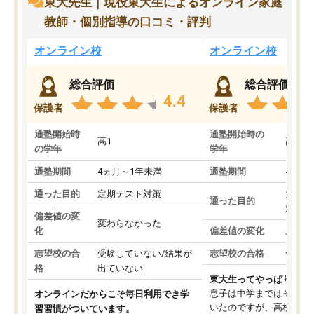
東大先生｜現役東大生によるオンライン家庭
教師・個別指導の口コミ・評判
オンライン校
オンライン校
総合評価
総合評価
4.4
保護者
保護者
通塾開始時
通塾開始時の
高1
高3
の学年
学年
通塾期間
4ヵ月～1年未満
通塾期間
4ヵ月
通った目的
定期テスト対策
大学入
通った目的
対策
偏差値の変
変わらなかった
化
偏差値の変化
上がっ
志望校の合
受験していない/結果が
志望校の合格
合格し
格
出ていない
東大生ってやっぱりすご
息子は中学まではそこそ
オンラインだからこそ毎日利用でき学
いたのですが、高校に入
習習慣がついています。