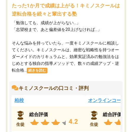
たった1か月で成績は上がる！キミノスクールは
逆転合格を続々と輩出する塾
「勉強しても、成績が上がらない…」
「志望校まで、あと偏差値を20上げなければ…」
そんな悩みを持っていたら、一度キミノスクールに相談し
てください。キミノスクールは、緻密な戦略性を持つオー
ダーメイドのカリキュラムと、効果実証済みの勉強法をは
じめとする独自の指導メソッドで、数々の成績アップ・逆
転合格...
続きを読む
キミノスクールの口コミ・評判
柏校
オンラインコース
総合評価
総合評価
4.2
生徒
生徒