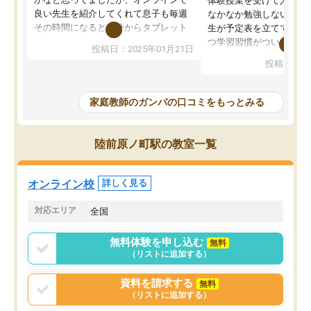
体験授業を受けて入塾し
良い先生を紹介してくれて息子も毎週
なかなか勉強しない息子
その時間になると自分からタブレット
生が予定表を立ててくれ
を開いてzoomを繋げるようになりまし
つ学習習慣がついてきま
投稿日：2025年01月21日
た！5科目なんでもOKなのもとても気
オンラインで週に一度の
投稿日：20
に入っています
指導が無い日も予定表に
成績もだいぶ下の方でしたが、通い始
したり、LINEでわから
めて1年ほどだった今では平均点以上の
問できるのでとても助か
家庭教師のガンバの口コミをもっとみる
科目が増えてきました！あと1年受験ま
であるので無料の週末教室を使用しな
がら頑張って欲しいと思います！
陸前原ノ町駅の教室一覧
オンライン校
詳しく見る
対応エリア
全国
無料体験を申し込む
無料
（リストに追加する）
資料を請求する
無料
（リストに追加する）