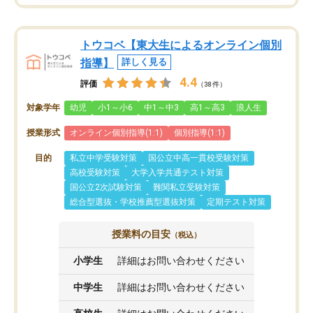
トウコベ【東大生によるオンライン個別
指導】
詳しく見る
4.4
評価
（38件）
対象学年
幼児
小1～小6
中1～中3
高1～高3
浪人生
授業形式
オンライン個別指導(1:1)
個別指導(1:1)
目的
私立中学受験対策
国公立中高一貫校受験対策
高校受験対策
大学入学共通テスト対策
国公立2次試験対策
難関私立受験対策
総合型選抜・学校推薦型選抜対策
定期テスト対策
授業料の目安
（税込）
小学生
詳細はお問い合わせください
中学生
詳細はお問い合わせください