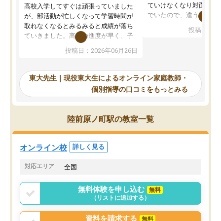
ていけなくなり対面の塾
高校入学してすぐは頑張っていました
でいたので、違うアプロ
が、部活動が忙しくなって学習時間が
考えて入りました。地元
取れなくなるとみるみると成績が落ち
投稿日：20
で、当初は模試でD判定
ていきました。高校の進度が早く、子
していたのですが、やは
供も家に帰って勉強の話すると嫌な反
投稿日：2026年06月26日
験勉強に詳しく、先生か
応を示します。東大先生にお願いして
受け合格できました。ま
からは効率的な計画を先生が立ててく
自習室が毎日使えていつ
れるので、親としても安心です。毎日
東大先生｜現役東大生によるオンライン家庭教師・
るのが心強かったようで
使える自習室とかもあり、わからない
個別指導の口コミをもっとみる
謝です。
ところがあれば先生が回答してくれる
のも重宝しています。
陸前原ノ町駅の教室一覧
オンライン校
詳しく見る
対応エリア
全国
無料体験を申し込む
無料
（リストに追加する）
資料を請求する
無料