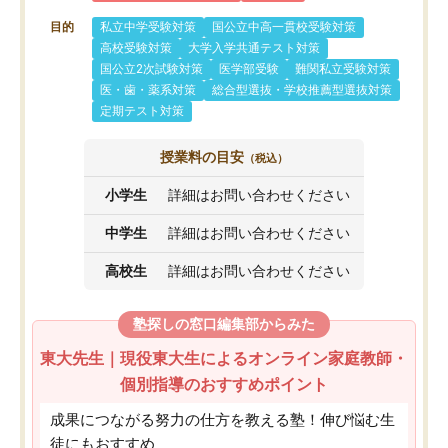
目的
私立中学受験対策
国公立中高一貫校受験対策
高校受験対策
大学入学共通テスト対策
国公立2次試験対策
医学部受験
難関私立受験対策
医・歯・薬系対策
総合型選抜・学校推薦型選抜対策
定期テスト対策
授業料の目安
（税込）
小学生
詳細はお問い合わせください
中学生
詳細はお問い合わせください
高校生
詳細はお問い合わせください
塾探しの窓口編集部からみた
東大先生｜現役東大生によるオンライン家庭教師・
個別指導のおすすめポイント
成果につながる努力の仕方を教える塾！伸び悩む生
徒にもおすすめ