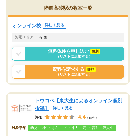
がら頑張って欲しいと思います！
陸前高砂駅の教室一覧
オンライン校
詳しく見る
対応エリア
全国
無料体験を申し込む
無料
（リストに追加する）
資料を請求する
無料
（リストに追加する）
トウコベ【東大生によるオンライン個別
指導】
詳しく見る
4.4
評価
（38件）
対象学年
幼児
小1～小6
中1～中3
高1～高3
浪人生