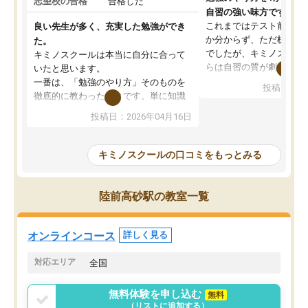
志望校の合格
合格した
自習の強い味方です。
これまではテスト前に何
良い先生が多く、充実した勉強ができ
か分からず、ただ机に座
た。
でしたが、キミノスクー
キミノスクールは本当に自分に合って
らは自習の質が劇的に変
いたと思います。
先生が毎日何をすべきか
一番は、「勉強のやり方」そのものを
投稿日：20
を明確にしてくれるので
徹底的に教わったことです。単に知識
ずに学習に取り組めるよ
を詰め込むのではなく、自学自習の習
投稿日：2026年04月16日
が一番の収穫です。
慣が身につくよう並走してくれるの
授業で教えてもらうとい
で、通塾日以外も机に向かうのが苦で
の仕方をコーチングして
はなくなりました。
キミノスクールの口コミをもっとみる
ルなので、家での学習習
身につきました。結果と
講師の方との距離も近く、親身なコー
た英語の偏差値が10以上
チングのおかげで、停滞期もモチベー
陸前高砂駅の教室一覧
していた公立高校に無事
ションを維持できました。「やらされ
た。自分から学ぶ姿勢を
る勉強」から「目標のための勉強」へ
たい家庭には本当におす
意識が変わったことが、目標校への合
オンラインコース
詳しく見る
思います。
格に繋がったと思います。
対応エリア
全国
無料体験を申し込む
無料
（リストに追加する）