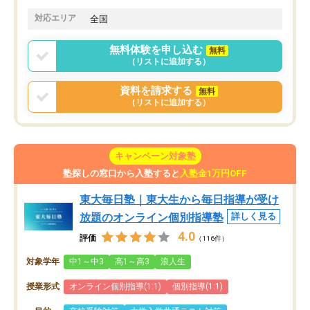
対応エリア
全国
無料体験を申し込む
無料
（リストに追加する）
資料を請求する
無料
（リストに追加する）
キャンペーン対象塾
塾探しの窓口から入塾すると
入塾金1万円OFF
東大毎日塾｜東大生から毎日指導が受け
放題のオンライン個別指導塾
詳しく見る
4.0
評価
（116件）
対象学年
中1～中3
高1～高3
浪人生
授業形式
オンライン個別指導(1:1)
個別指導(1:1)