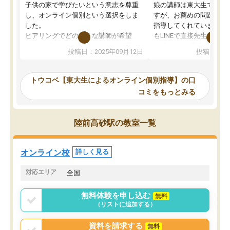
子供の家で学びたいという意志を尊重
娘の講師は東大生では無
し、オンライン個別という選択をしま
すが、お薦めの問題集や
した。
指導してくれています。2
ヒアリングでどのような講師が希望
もLINEで直接先生に質問
か、オプションは付帯するかなど選ぶ
教科でも)。受講科目や
投稿日：2025年09月12日
投稿日：20
事が出来ました。
めれるので、個人に合っ
講師とのマッチング後講師との初回ミ
ると思います。カリキュ
ーティングを行い、その講師で良いか
いなのがあり(有料)、受
トウコベ【東大生によるオンライン個別指導】の口
他の講師を希望するか子供との相性も
ことをどんなスケジュー
コミをもっとみる
見てから講師を決定する事ができま
くか相談したのですが、
す。
ち期待したものではなく
うちの子は、初回面談の講師の方で決
内容でした。それでも明
陸前高砂駅の教室一覧
定しました。
やる気も出ましたし、苦
くなってきたようなので
オンラインツールを使用した単語帳の
お願いして良かったと思
オンライン校
詳しく見る
共有があり宿題もそちらで出される形
も合わなければチェンジ
でした。
娘は3科目ともずっと同
対応エリア
全国
2ヶ月で担当講師の方がお辞めになると
言う事で講師変更の申し出があり、あ
無料体験を申し込む
無料
まりに短期での変更だった為、塾に通
（リストに追加する）
う事にして退会しました。遅れも取り
戻せ、授業内容や講師の方は良かった
資料を請求する
無料