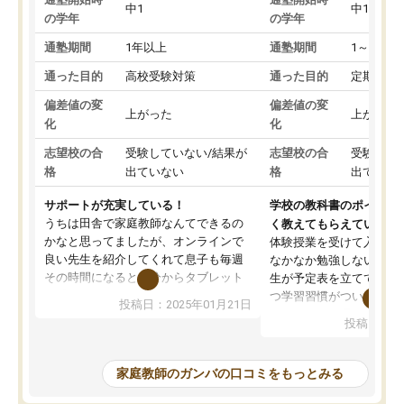
中1
中1
の学年
の学年
通塾期間
1年以上
通塾期間
1～3ヵ月
通った目的
高校受験対策
通った目的
定期テス
偏差値の変
偏差値の変
上がった
上がった
化
化
志望校の合
受験していない/結果が
志望校の合
受験して
格
出ていない
格
出ていな
サポートが充実している！
学校の教科書のポイント
うちは田舎で家庭教師なんてできるの
く教えてもらえている
かなと思ってましたが、オンラインで
体験授業を受けて入塾し
良い先生を紹介してくれて息子も毎週
なかなか勉強しない息子
その時間になると自分からタブレット
生が予定表を立ててくれ
を開いてzoomを繋げるようになりまし
つ学習習慣がついてきま
投稿日：2025年01月21日
た！5科目なんでもOKなのもとても気
オンラインで週に一度の
投稿日：20
に入っています
指導が無い日も予定表に
成績もだいぶ下の方でしたが、通い始
したり、LINEでわから
めて1年ほどだった今では平均点以上の
問できるのでとても助か
家庭教師のガンバの口コミをもっとみる
科目が増えてきました！あと1年受験ま
であるので無料の週末教室を使用しな