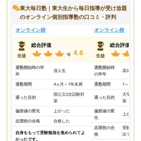
東大毎日塾｜東大生から毎日指導が受け放題
のオンライン個別指導塾の口コミ・評判
オンライン校
オンライン校
総合評価
総合評価
4.6
生徒
生徒
通塾開始時の学
通塾開始時
浪人生
高3
年
の学年
通塾期間
4ヵ月～1年未満
通塾期間
1～3ヵ月
国公立2次試験対
大学入学
通った目的
通った目的
策
策
偏差値の変化
上がった
偏差値の変
上がった
化
志望校の合格
合格した
志望校の合
受験して
自身をもって受験勉強を進められてよ
格
出ていな
かったです。