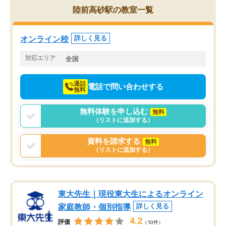
を的確に指導いただき、子どももびっ
思い切って入塾してよか
陸前高砂駅の教室一覧
くりするほど楽しんでやる気を持って
塾を受けています。狙い通り、少しず
つ成績も上がり、苦手意識も無くなっ
オンライン校
詳しく見る
てきたので、さらに苦手な数学も追加
でお願いしました。来年の高校受験に
対応エリア
全国
向けて頑張っています。
通話
電話で問い合わせする
無料
無料体験を申し込む
無料
（リストに追加する）
資料を請求する
無料
（リストに追加する）
東大先生｜現役東大生によるオンライン
家庭教師・個別指導
詳しく見る
4.2
評価
（10件）