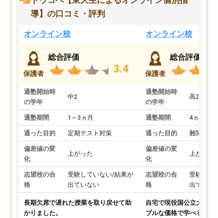
トウコベ【東大生によるオンライン個別指
導】の口コミ・評判
オンライン校
オンライン校
総合評価
総合評価
3.4
保護者
保護者
通塾開始時
通塾開始時
中2
高2
の学年
の学年
通塾期間
1～3ヵ月
通塾期間
4ヵ月～1
通った目的
定期テスト対策
通った目的
難関私立
偏差値の変
偏差値の変
上がった
上がった
化
化
志望校の合
受験していない/結果が
志望校の合
受験して
格
出ていない
格
出ていな
長期欠席で遅れた授業を取り戻せて助
自宅で現役国公立大学生
かりました。
ブルな価格で学べる