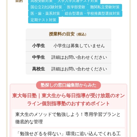
目的
高校受験対策
大学入学共通テスト対策
国公立2次試験対策
医学部受験
難関私立受験対策
医・歯・薬系対策
総合型選抜・学校推薦型選抜対策
定期テスト対策
授業料の目安
（税込）
小学生
小学生は募集していません
中学生
詳細はお問い合わせください
高校生
詳細はお問い合わせください
塾探しの窓口編集部からみた
東大毎日塾｜東大生から毎日指導が受け放題のオン
ライン個別指導塾のおすすめポイント
東大生のメソッドで勉強しよう！専用学習プランと
徹底的な管理
「勉強せざるを得ない」環境に追い込んでくれる工