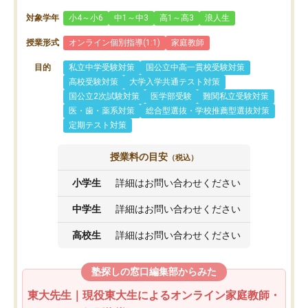
対象学年
小4～小6
中1～中3
高1～高3
浪人生
授業形式
オンライン個別指導(1:1)
家庭教師
目的
私立中学受験対策
国公立中高一貫校受験対策
高校受験対策
大学入学共通テスト対策
国公立2次試験対策
医学部受験
難関私立受験対策
医・歯・薬系対策
総合型選抜・学校推薦型選抜対策
定期テスト対策
授業料の目安
（税込）
小学生
詳細はお問い合わせください
中学生
詳細はお問い合わせください
高校生
詳細はお問い合わせください
塾探しの窓口編集部からみた
東大先生｜現役東大生によるオンライン家庭教師・