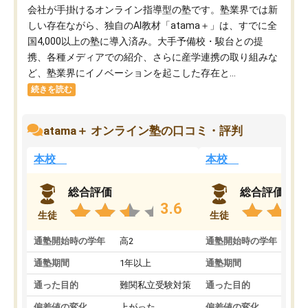
会社が手掛けるオンライン指導型の塾です。塾業界では新
しい存在ながら、独自のAI教材「atama＋」は、すでに全
国4,000以上の塾に導入済み。大手予備校・駿台との提
携、各種メディアでの紹介、さらに産学連携の取り組みな
ど、塾業界にイノベーションを起こした存在と...
続きを読む
atama＋ オンライン塾の口コミ・評判
本校
本校
総合評価
総合評価
3.6
生徒
生徒
通塾開始時の学年
高2
通塾開始時の学年
中
通塾期間
1年以上
通塾期間
通った目的
難関私立受験対策
通った目的
偏差値の変化
上がった
偏差値の変化