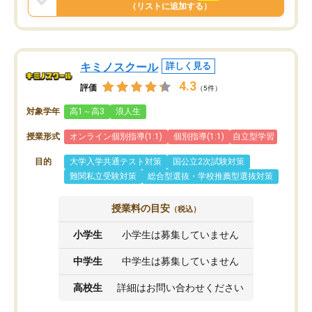
と思います。
（リストに追加する）
キミノスクール
詳しく見る
4.3
評価
（5件）
対象学年
高1～高3
浪人生
授業形式
オンライン個別指導(1:1)
個別指導(1:1)
自立型学習
目的
大学入学共通テスト対策
国公立2次試験対策
難関私立受験対策
総合型選抜・学校推薦型選抜対策
授業料の目安
（税込）
小学生
小学生は募集していません
中学生
中学生は募集していません
高校生
詳細はお問い合わせください