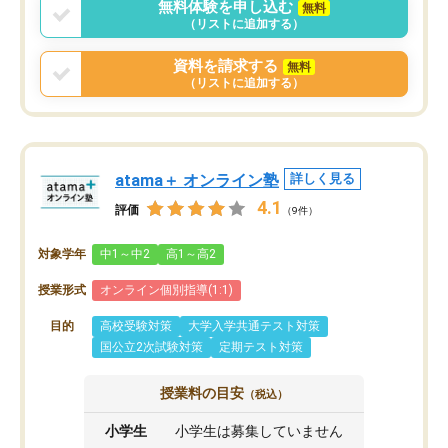
無料体験を申し込む
無料
（リストに追加する）
資料を請求する
無料
（リストに追加する）
atama＋ オンライン塾
詳しく見る
4.1
評価
（9件）
対象学年
中1～中2
高1～高2
授業形式
オンライン個別指導(1:1)
目的
高校受験対策
大学入学共通テスト対策
国公立2次試験対策
定期テスト対策
授業料の目安
（税込）
小学生
小学生は募集していません