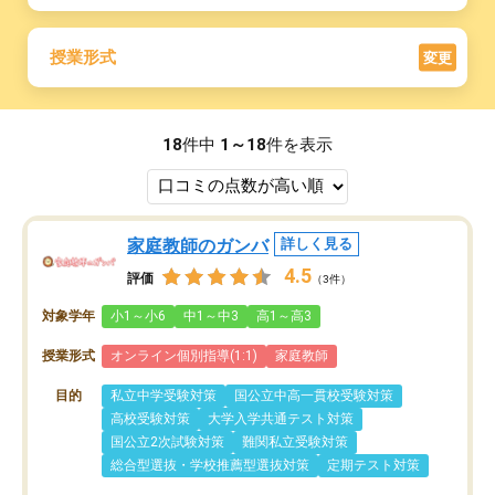
授業形式
変更
18
件中
1～18
件を表示
家庭教師のガンバ
詳しく見る
4.5
評価
（3件）
対象学年
小1～小6
中1～中3
高1～高3
授業形式
オンライン個別指導(1:1)
家庭教師
目的
私立中学受験対策
国公立中高一貫校受験対策
高校受験対策
大学入学共通テスト対策
国公立2次試験対策
難関私立受験対策
総合型選抜・学校推薦型選抜対策
定期テスト対策