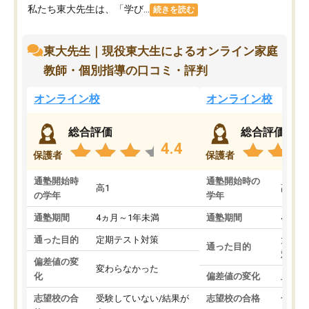
私たち東大先生は、「学び...
続きを読む
東大先生｜現役東大生によるオンライン家庭
教師・個別指導の口コミ・評判
オンライン校
オンライン校
総合評価
総合評価
4.4
保護者
保護者
通塾開始時
通塾開始時の
高1
高3
の学年
学年
通塾期間
4ヵ月～1年未満
通塾期間
4ヵ月
通った目的
定期テスト対策
大学入
通った目的
対策
偏差値の変
変わらなかった
化
偏差値の変化
上がっ
志望校の合
受験していない/結果が
志望校の合格
合格し