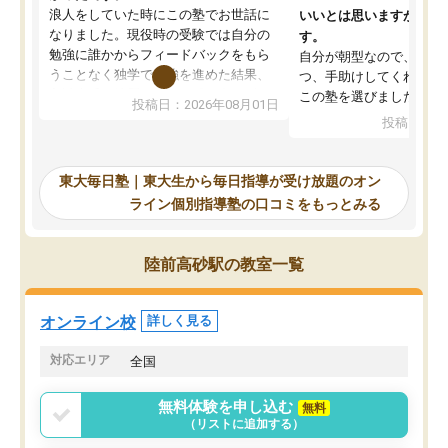
浪人をしていた時にこの塾でお世話に
いいとは思いますが、料
なりました。現役時の受験では自分の
す。
勉強に誰かからフィードバックをもら
自分が朝型なので、自習
うことなく独学で勉強を進めた結果、
つ、手助けしてくれる設
入試本番に地歴の学習が間に合わず不
この塾を選びました。
投稿日：2026年08月01日
合格となってしまいました。その経験
投稿日：20
を踏まえ、浪人が決まった際に勉強計
画を考えてもらえる塾を探した結果、
東大毎日塾にたどり着きました。学習
東大毎日塾｜東大生から毎日指導が受け放題のオン
の長期計画や日々の勉強のやり方につ
ライン個別指導塾の口コミをもっとみる
いて客観的なアドバイスをいただけた
ので、自信をもって受験勉強を進める
ことができました。自分のように勉強
陸前高砂駅の教室一覧
のやり方や進捗管理で苦労している方
には特におすすめしたい塾です。
オンライン校
詳しく見る
対応エリア
全国
無料体験を申し込む
無料
（リストに追加する）