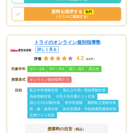
資料を請求する
無料
（リストに追加する）
トライのオンライン個別指導塾
詳しく見る
4.2
評価
（44件）
対象学年
小1～小6
中1～中3
高1～高3
浪人生
授業形式
オンライン個別指導(1:1)
目的
私立中学受験対策
国公立中高一貫校受験対策
高校受験対策
大学入学共通テスト対策
国公立2次試験対策
医学部受験
難関私立受験対策
医・歯・薬系対策
総合型選抜・学校推薦型選抜対策
定期テスト対策
授業料の目安
（税込）