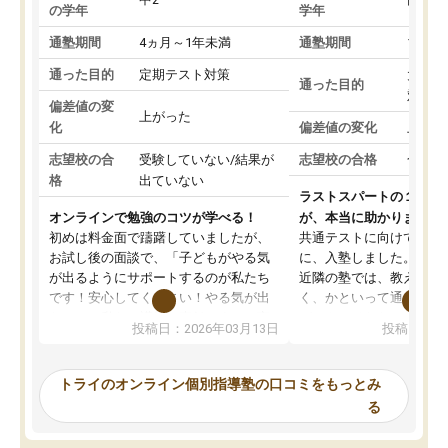
の学年
学年
通塾期間
4ヵ月～1年未満
通塾期間
1～3
通った目的
定期テスト対策
大学入
通った目的
対策
偏差値の変
上がった
化
偏差値の変化
上がっ
志望校の合
受験していない/結果が
志望校の合格
合格し
格
出ていない
ラストスパートの１か月
オンラインで勉強のコツが学べる！
が、本当に助かりました
初めは料金面で躊躇していましたが、
共通テストに向けての追
お試し後の面談で、「子どもがやる気
に、入塾しました。田舎
が出るようにサポートするのが私たち
近隣の塾では、教えても
です！安心してください！やる気が出
く、かといって通うには
ないのは私たち講師の責任です」と言
が、トライならオンライ
投稿日：2026年03月13日
投稿日：20
ってくださり、確かに！と考えて、思
可能なので本当に助かり
い切って入塾しました。英語が苦手だ
テストの内容重視でした
ったんですが、学生の先生から学ぶこ
らないところをピンポイ
トライのオンライン個別指導塾の口コミをもっとみ
とで、勉強のコツみたいなものをつか
頂いて、とてもわかりや
る
み、徐々に成績が上がったらいいなと
していました。一生を左
思っていました。何が今足りないのか
スト、多少お金がかかっ