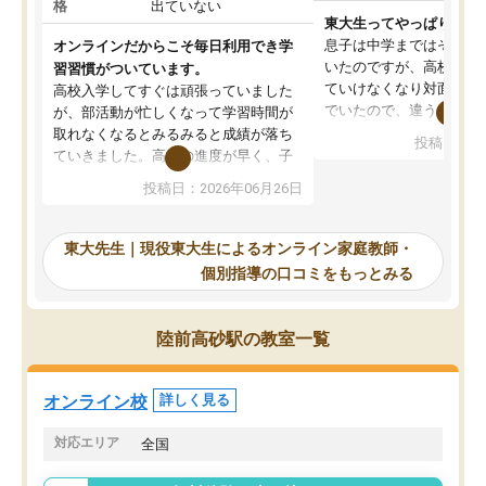
格
出ていない
東大生ってやっぱりすご
息子は中学まではそこそ
オンラインだからこそ毎日利用でき学
いたのですが、高校に入
習習慣がついています。
ていけなくなり対面の塾
高校入学してすぐは頑張っていました
でいたので、違うアプロ
が、部活動が忙しくなって学習時間が
考えて入りました。地元
取れなくなるとみるみると成績が落ち
投稿日：20
で、当初は模試でD判定
ていきました。高校の進度が早く、子
していたのですが、やは
供も家に帰って勉強の話すると嫌な反
投稿日：2026年06月26日
験勉強に詳しく、先生か
応を示します。東大先生にお願いして
受け合格できました。ま
からは効率的な計画を先生が立ててく
自習室が毎日使えていつ
れるので、親としても安心です。毎日
東大先生｜現役東大生によるオンライン家庭教師・
るのが心強かったようで
使える自習室とかもあり、わからない
個別指導の口コミをもっとみる
謝です。
ところがあれば先生が回答してくれる
のも重宝しています。
陸前高砂駅の教室一覧
オンライン校
詳しく見る
対応エリア
全国