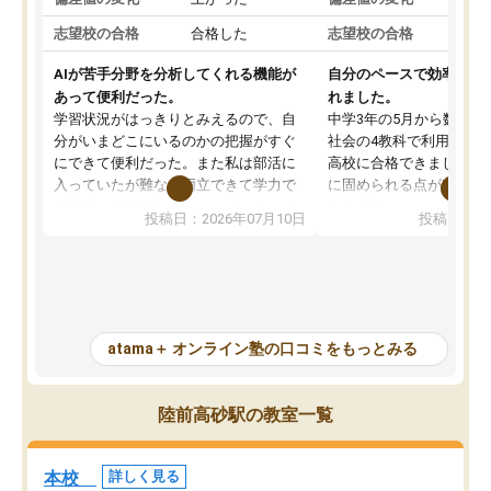
志望校の合格
合格した
志望校の合格
AIが苦手分野を分析してくれる機能が
自分のペースで効率よく
あって便利だった。
れました。
学習状況がはっきりとみえるので、自
中学3年の5月から数学・
分がいまどこにいるのかの把握がすぐ
社会の4教科で利用し、偏
にできて便利だった。また私は部活に
高校に合格できました。
入っていたが難なく両立できて学力で
に固められる点が魅力で
も部活でも結果を残すことができてよ
れる「ウォームアップ」
投稿日：2026年07月10日
投稿日：20
かった。また問題演習の際に、自分が
項目のおかげで、手軽に
一度間違えた問題を繰り返し学習でき
せられます。何度も間違
たので苦手だった英語の克服につなが
「特訓」項目で徹底的に
った点もよかった。ただAIをアピール
め、苦手克服に非常に役
して活用するのは良かった点もあった
また、その日の勉強時間
が、自分で自分の管理ができない人に
元数が可視化されるので
atama＋ オンライン塾の口コミをもっとみる
とっては難しい部分もあるのではない
しながら意欲的に取り組
かと思った。
常に効果を実感している
になった現在も大学受験
陸前高砂駅の教室一覧
して利用しており、自信
すめできる塾です。
本校
詳しく見る