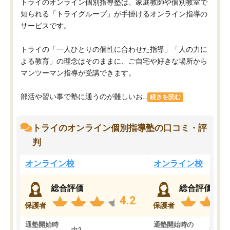
トライのオンライン個別指導塾は、家庭教師や個別教室で
知られる「トライグループ」が手掛けるオンライン指導の
サービスです。
トライの「一人ひとりの個性に合わせた指導」「人の力に
よる教育」の理念はそのままに、ご自宅や好きな場所から
マンツーマン指導が受講できます。
部活や習い事で塾に通うのが難しいお...
続きを読む
トライのオンライン個別指導塾の口コミ・評
判
オンライン校
オンライン校
総合評価
総合評価
4.2
保護者
保護者
通塾開始時
通塾開始時の
中2
高3