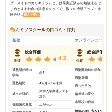
ダーメイドのカリキュラムと、効果実証済みの勉強法をは
じめとする独自の指導メソッドで、数々の成績アップ・逆
転合格...
続きを読む
キミノスクールの口コミ・評判
柏校
オンラインコース
総合評価
総合評価
4.2
生徒
生徒
通塾開始時の
通塾開始時の学年
中
高1
学年
通塾期間
通塾期間
4ヵ月～1年未満
通った目的
大学入学共通テスト
通った目的
偏差値の変化
対策
志望校の合格
偏差値の変化
上がった
勉強のやり方を1から教