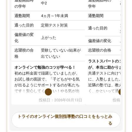
通塾開始時
通塾開始時の
中2
高3
の学年
学年
通塾期間
4ヵ月～1年未満
通塾期間
1～3
通った目的
定期テスト対策
大学入
通った目的
対策
偏差値の変
上がった
化
偏差値の変化
上がっ
志望校の合
受験していない/結果が
志望校の合格
合格し
格
出ていない
ラストスパートの１か月
オンラインで勉強のコツが学べる！
が、本当に助かりました
初めは料金面で躊躇していましたが、
共通テストに向けての追
お試し後の面談で、「子どもがやる気
に、入塾しました。田舎
が出るようにサポートするのが私たち
近隣の塾では、教えても
です！安心してください！やる気が出
く、かといって通うには
ないのは私たち講師の責任です」と言
が、トライならオンライ
投稿日：2026年03月13日
投稿日：20
ってくださり、確かに！と考えて、思
可能なので本当に助かり
い切って入塾しました。英語が苦手だ
テストの内容重視でした
ったんですが、学生の先生から学ぶこ
らないところをピンポイ
トライのオンライン個別指導塾の口コミをもっとみ
とで、勉強のコツみたいなものをつか
頂いて、とてもわかりや
る
み、徐々に成績が上がったらいいなと
していました。一生を左