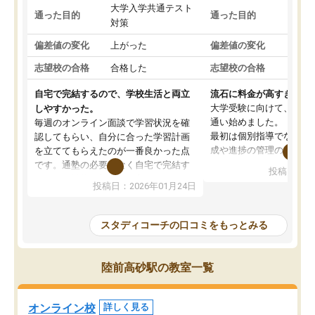
大学入学共通テスト
国公
通った目的
通った目的
対策
策
偏差値の変化
上がった
偏差値の変化
変わ
志望校の合格
合格した
志望校の合格
合格
自宅で完結するので、学校生活と両立
流石に料金が高すぎる
大学受験に向けて、高2
しやすかった。
通い始めました。
毎週のオンライン面談で学習状況を確
最初は個別指導でなく、
認してもらい、自分に合った学習計画
成や進捗の管理のみのコ
を立ててもらえたのが一番良かった点
ていましたが、あまり効
です。通塾の必要がなく自宅で完結す
投稿日：20
じ個別指導コースに変更
るため、学校や部活と両立しやすかっ
投稿日：2026年01月24日
講師には早稲田大学生の
たです。コーチが現役大学生で相談し
れましたが、はっきり言
やすく、勉強面だけでなく受験期の不
性が良くなかったです。
安も気軽に話せました。勉強習慣が身
スタディコーチの口コミをもっとみる
モチベーションが上がら
についたと感じています。また、チャ
にやめてしまいました。
ットで質問できるのも便利でした。一
追加で料金を払うことで
人では迷いがちだった受験勉強を、最
陸前高砂駅の教室一覧
方に変更することも可能
後まで続けられたのはこの塾のおかげ
の方の予定が空いていな
だと思います。
そもそも月謝が高い塾な
オンライン校
詳しく見る