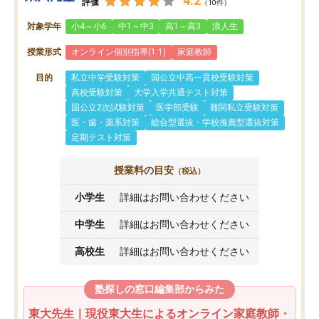
4.2
評価
（10件）
対象学年
小4～小6
中1～中3
高1～高3
浪人生
授業形式
オンライン個別指導(1:1)
家庭教師
目的
私立中学受験対策
国公立中高一貫校受験対策
高校受験対策
大学入学共通テスト対策
国公立2次試験対策
医学部受験
難関私立受験対策
医・歯・薬系対策
総合型選抜・学校推薦型選抜対策
定期テスト対策
授業料の目安
（税込）
小学生
詳細はお問い合わせください
中学生
詳細はお問い合わせください
高校生
詳細はお問い合わせください
塾探しの窓口編集部からみた
東大先生｜現役東大生によるオンライン家庭教師・