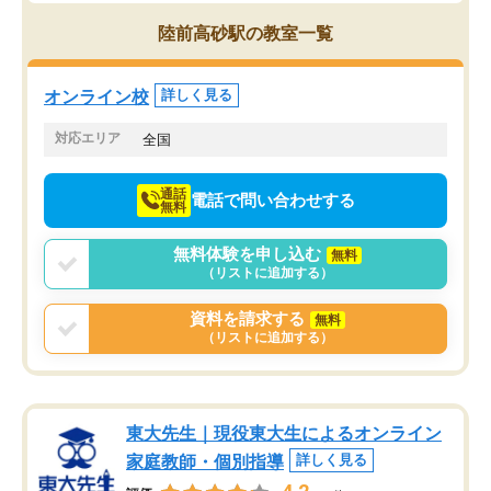
思っていました。何が今足りないのか
スト、多少お金がかかっ
を的確に指導いただき、子どももびっ
思い切って入塾してよか
陸前高砂駅の教室一覧
くりするほど楽しんでやる気を持って
塾を受けています。狙い通り、少しず
つ成績も上がり、苦手意識も無くなっ
オンライン校
詳しく見る
てきたので、さらに苦手な数学も追加
でお願いしました。来年の高校受験に
対応エリア
全国
向けて頑張っています。
通話
電話で問い合わせする
無料
無料体験を申し込む
無料
（リストに追加する）
資料を請求する
無料
（リストに追加する）
東大先生｜現役東大生によるオンライン
家庭教師・個別指導
詳しく見る