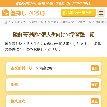
陸前高砂駅の浪人生向けの塾・学習塾一覧【2026年08月】
現在地から塾を探す
宮城県の塾・学習塾一覧
仙台市宮城野区の塾・学習塾一覧
陸前高
陸前高砂駅の浪人生向けの学習塾一覧
陸前高砂駅の浪人生向けの塾の一覧結果となります。ご希望
の条件に合う塾をお探しください。
市区町村・駅
陸前高砂駅
変更
学年
変更
授業形式
変更