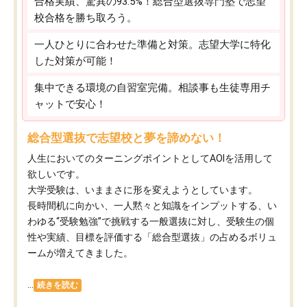
合格実績、驚異の93.5%！総合型選抜専門塾で志望
校合格を勝ち取ろう。
一人ひとりに合わせた準備と対策。志望大学に特化
した対策が可能！
集中できる環境の自習室完備。相談事も生徒専用チ
ャットで安心！
総合型選抜で志望校と夢を諦めない！
人生においてのターニングポイントとしてAOIを活用して
欲しいです。
大学受験は、いままさに形を変えようとしています。
長時間机に向かい、一人黙々と知識をインプットする、い
わゆる“受験勉強”で挑戦する一般選抜に対し、受験生の個
性や実績、目標を評価する「総合型選抜」の占めるボリュ
ームが増えてきました。
...
続きを読む