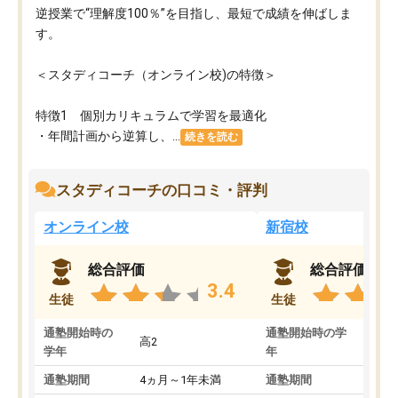
逆授業で“理解度100％”を目指し、最短で成績を伸ばしま
す。
＜スタディコーチ（オンライン校)の特徴＞
特徴1 個別カリキュラムで学習を最適化
・年間計画から逆算し、...
続きを読む
スタディコーチの口コミ・評判
オンライン校
新宿校
総合評価
総合評価
3.4
生徒
生徒
通塾開始時の
通塾開始時の学
高2
高2
学年
年
通塾期間
4ヵ月～1年未満
通塾期間
1～