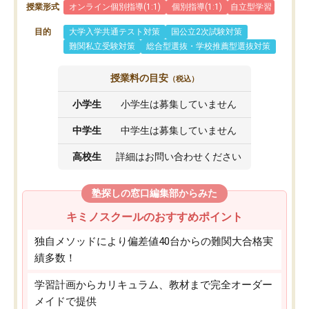
授業形式
オンライン個別指導(1:1)
個別指導(1:1)
自立型学習
目的
大学入学共通テスト対策
国公立2次試験対策
難関私立受験対策
総合型選抜・学校推薦型選抜対策
授業料の目安
（税込）
小学生
小学生は募集していません
中学生
中学生は募集していません
高校生
詳細はお問い合わせください
塾探しの窓口編集部からみた
キミノスクールのおすすめポイント
独自メソッドにより偏差値40台からの難関大合格実
績多数！
学習計画からカリキュラム、教材まで完全オーダー
メイドで提供