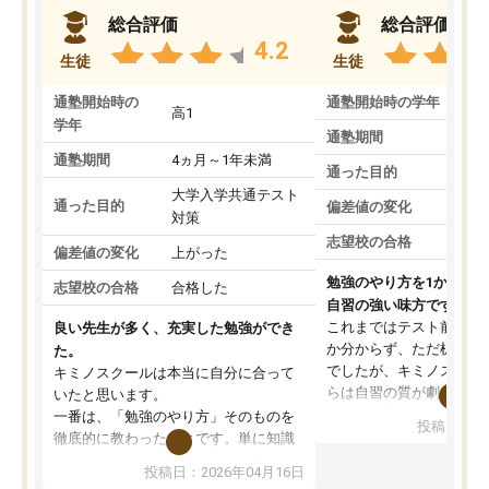
総合評価
総合評価
4.2
生徒
生徒
通塾開始時の
通塾開始時の学年
中
高1
学年
通塾期間
通塾期間
4ヵ月～1年未満
通った目的
大学入学共通テスト
通った目的
偏差値の変化
対策
志望校の合格
偏差値の変化
上がった
勉強のやり方を1から教
志望校の合格
合格した
自習の強い味方です。
これまではテスト前に何
良い先生が多く、充実した勉強ができ
か分からず、ただ机に座
た。
でしたが、キミノスクー
キミノスクールは本当に自分に合って
らは自習の質が劇的に変
いたと思います。
先生が毎日何をすべきか
一番は、「勉強のやり方」そのものを
投稿日：20
を明確にしてくれるので
徹底的に教わったことです。単に知識
ずに学習に取り組めるよ
を詰め込むのではなく、自学自習の習
投稿日：2026年04月16日
が一番の収穫です。
慣が身につくよう並走してくれるの