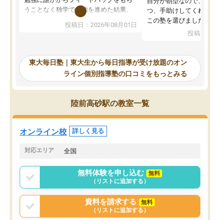
自分が朝型なので、自習
うことなく独学で勉強を進めた結果、
つ、手助けしてくれる設
入試本番に地歴の学習が間に合わず不
この塾を選びました。
投稿日：2026年08月01日
合格となってしまいました。その経験
投稿日：20
を踏まえ、浪人が決まった際に勉強計
画を考えてもらえる塾を探した結果、
東大毎日塾にたどり着きました。学習
東大毎日塾｜東大生から毎日指導が受け放題のオン
の長期計画や日々の勉強のやり方につ
ライン個別指導塾の口コミをもっとみる
いて客観的なアドバイスをいただけた
ので、自信をもって受験勉強を進める
ことができました。自分のように勉強
陸前高砂駅の教室一覧
のやり方や進捗管理で苦労している方
には特におすすめしたい塾です。
オンライン校
詳しく見る
対応エリア
全国
無料体験を申し込む
無料
（リストに追加する）
資料を請求する
無料
（リストに追加する）