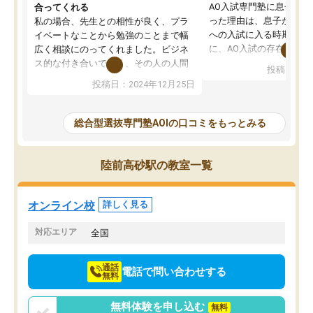
AO入試専門塾に息子を
合ってくれる
った理由は、息子が高校
私の場合、先生との相性が良く、プラ
への入試に入る時期に差
イベートなことから勉強のことまで幅
に、AO入試の存在を息
広く相談にのってくれました。ビジネ
してもその制度で合格し
ス的な付き合いでなく、その人の人間
投稿日：20
たことから、AOIに入塾
性までを適切に把握し、むきあってい
投稿日：2024年12月25日
思いました。
るなぁと強く感じることできました。
AOIでは、カウンセリン
また、他の先生の意見も聞いてみたい
で、AO入試を改めて知
と相談すると、他の先生も紹介してく
総合型選抜専門塾AOIの口コミをもっとみる
それに対しての具体的な
ださり、客観的なアドバイスもいただ
ことでした。更に子供の
くことができました（志望理由・自己
る適正等についても詳し
PR等の添削において）。そして、なに
陸前高砂駅の教室一覧
でき、メンターの方々も
より自習室が解放されている点がよか
けてらっしゃいますので
ったです。友達と好きな時間に自習
せることができました。
し、お互いを高めあえる環境がありま
オンライン校
詳しく見る
した。
対応エリア
全国
通話
電話で問い合わせする
無料
無料体験を申し込む
無料