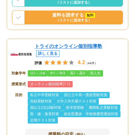
（リストに追加する）
資料を請求する
無料
（リストに追加する）
トライのオンライン個別指導塾
詳しく見る
4.2
評価
（44件）
対象学年
小1～小6
中1～中3
高1～高3
浪人生
授業形式
オンライン個別指導(1:1)
目的
私立中学受験対策
国公立中高一貫校受験対策
高校受験対策
大学入学共通テスト対策
国公立2次試験対策
医学部受験
難関私立受験対策
医・歯・薬系対策
総合型選抜・学校推薦型選抜対策
定期テスト対策
授業料の目安
（税込）