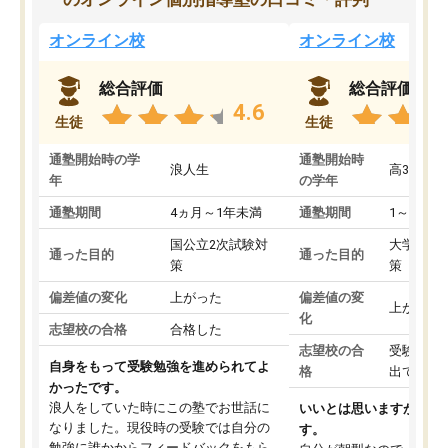
オンライン校
オンライン校
総合評価
総合評価
4.6
生徒
生徒
通塾開始時の学
通塾開始時
浪人生
高3
年
の学年
通塾期間
4ヵ月～1年未満
通塾期間
1～3ヵ月
国公立2次試験対
大学入学
通った目的
通った目的
策
策
偏差値の変化
上がった
偏差値の変
上がった
化
志望校の合格
合格した
志望校の合
受験して
自身をもって受験勉強を進められてよ
格
出ていな
かったです。
浪人をしていた時にこの塾でお世話に
いいとは思いますが、料
なりました。現役時の受験では自分の
す。
勉強に誰かからフィードバックをもら