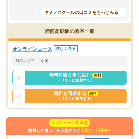
授業で教えてもらうとい
で、通塾日以外も机に向かうのが苦で
の仕方をコーチングして
はなくなりました。
キミノスクールの口コミをもっとみる
ルなので、家での学習習
身につきました。結果と
講師の方との距離も近く、親身なコー
た英語の偏差値が10以上
チングのおかげで、停滞期もモチベー
陸前高砂駅の教室一覧
していた公立高校に無事
ションを維持できました。「やらされ
た。自分から学ぶ姿勢を
る勉強」から「目標のための勉強」へ
たい家庭には本当におす
意識が変わったことが、目標校への合
オンラインコース
詳しく見る
思います。
格に繋がったと思います。
対応エリア
全国
無料体験を申し込む
無料
（リストに追加する）
資料を請求する
無料
（リストに追加する）
キャンペーン対象塾
塾探しの窓口から入塾すると
入塾金1万円OFF