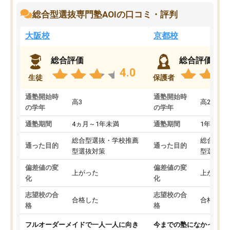
総合型選抜専門塾AOIの口コミ・評判
大阪校
京都校
総合評価
総合評価
4.0
生徒
保護者
通塾開始時
通塾開始時
高3
高2
の学年
の学年
通塾期間
4ヵ月～1年未満
通塾期間
1年以上
総合型選抜・学校推薦
総合型選
通った目的
通った目的
型選抜対策
型選抜対
偏差値の変
偏差値の変
上がった
上がった
化
化
志望校の合
志望校の合
合格した
合格した
格
格
フルオーダーメイドで一人一人に向き
今までの塾になかったA