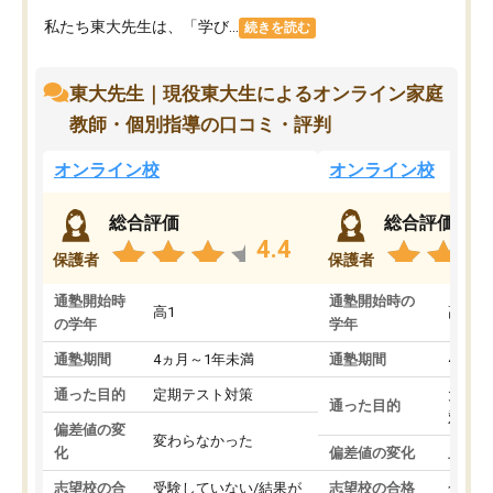
私たち東大先生は、「学び...
続きを読む
東大先生｜現役東大生によるオンライン家庭
教師・個別指導の口コミ・評判
オンライン校
オンライン校
総合評価
総合評価
4.4
保護者
保護者
通塾開始時
通塾開始時の
高1
高3
の学年
学年
通塾期間
4ヵ月～1年未満
通塾期間
4ヵ月
通った目的
定期テスト対策
大学入
通った目的
対策
偏差値の変
変わらなかった
化
偏差値の変化
上がっ
志望校の合
受験していない/結果が
志望校の合格
合格し