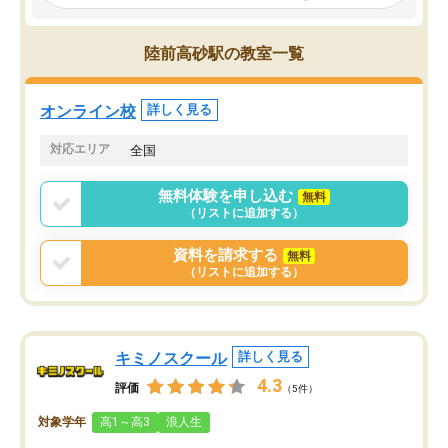
見てから講師を決定する事ができま
くか相談したのですが、
す。
ち期待したものではなく
うちの子は、初回面談の講師の方で決
内容でした。それでも明
陸前高砂駅の教室一覧
定しました。
やる気も出ましたし、苦
くなってきたようなので
オンラインツールを使用した単語帳の
お願いして良かったと思
オンライン校
詳しく見る
共有があり宿題もそちらで出される形
も合わなければチェンジ
でした。
娘は3科目ともずっと同
対応エリア
全国
2ヶ月で担当講師の方がお辞めになると
言う事で講師変更の申し出があり、あ
無料体験を申し込む
無料
まりに短期での変更だった為、塾に通
（リストに追加する）
う事にして退会しました。遅れも取り
戻せ、授業内容や講師の方は良かった
資料を請求する
無料
と思います。
（リストに追加する）
キミノスクール
詳しく見る
4.3
評価
（5件）
対象学年
高1～高3
浪人生