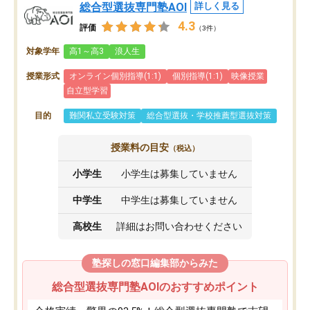
総合型選抜専門塾AOI
詳しく見る
4.3
評価
（3件）
対象学年
高1～高3
浪人生
授業形式
オンライン個別指導(1:1)
個別指導(1:1)
映像授業
自立型学習
目的
難関私立受験対策
総合型選抜・学校推薦型選抜対策
授業料の目安
（税込）
小学生
小学生は募集していません
中学生
中学生は募集していません
高校生
詳細はお問い合わせください
塾探しの窓口編集部からみた
総合型選抜専門塾AOIのおすすめポイント