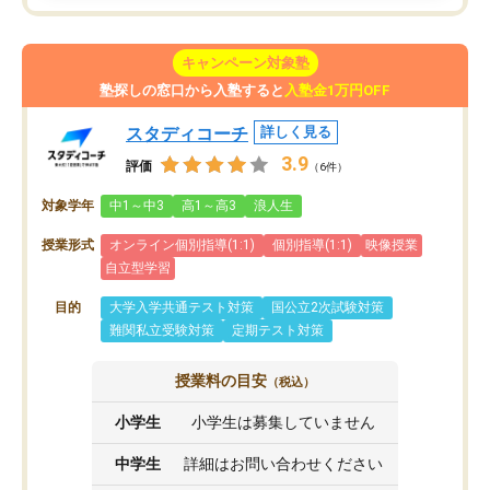
キャンペーン対象塾
塾探しの窓口から入塾すると
入塾金1万円OFF
スタディコーチ
詳しく見る
3.9
評価
（6件）
対象学年
中1～中3
高1～高3
浪人生
授業形式
オンライン個別指導(1:1)
個別指導(1:1)
映像授業
自立型学習
目的
大学入学共通テスト対策
国公立2次試験対策
難関私立受験対策
定期テスト対策
授業料の目安
（税込）
小学生
小学生は募集していません
中学生
詳細はお問い合わせください