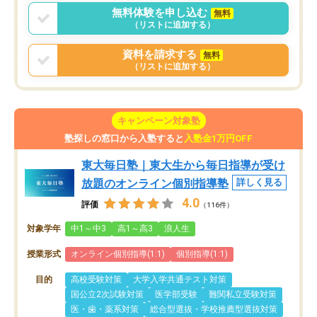
無料体験を申し込む
無料
（リストに追加する）
資料を請求する
無料
（リストに追加する）
キャンペーン対象塾
塾探しの窓口から入塾すると
入塾金1万円OFF
東大毎日塾｜東大生から毎日指導が受け
放題のオンライン個別指導塾
詳しく見る
4.0
評価
（116件）
対象学年
中1～中3
高1～高3
浪人生
授業形式
オンライン個別指導(1:1)
個別指導(1:1)
目的
高校受験対策
大学入学共通テスト対策
国公立2次試験対策
医学部受験
難関私立受験対策
医・歯・薬系対策
総合型選抜・学校推薦型選抜対策