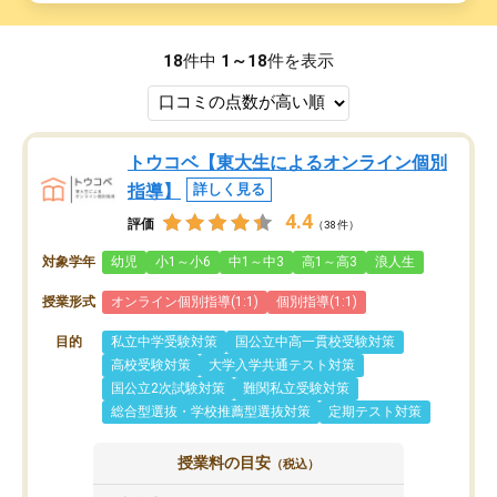
18
件中
1～18
件を表示
トウコベ【東大生によるオンライン個別
指導】
詳しく見る
4.4
評価
（38件）
対象学年
幼児
小1～小6
中1～中3
高1～高3
浪人生
授業形式
オンライン個別指導(1:1)
個別指導(1:1)
目的
私立中学受験対策
国公立中高一貫校受験対策
高校受験対策
大学入学共通テスト対策
国公立2次試験対策
難関私立受験対策
総合型選抜・学校推薦型選抜対策
定期テスト対策
授業料の目安
（税込）