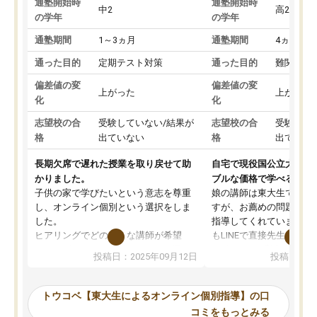
通塾開始時
通塾開始時
中2
高2
の学年
の学年
通塾期間
1～3ヵ月
通塾期間
4ヵ月～1
通った目的
定期テスト対策
通った目的
難関私立
偏差値の変
偏差値の変
上がった
上がった
化
化
志望校の合
受験していない/結果が
志望校の合
受験して
格
出ていない
格
出ていな
長期欠席で遅れた授業を取り戻せて助
自宅で現役国公立大学生
かりました。
ブルな価格で学べる
子供の家で学びたいという意志を尊重
娘の講師は東大生では無
し、オンライン個別という選択をしま
すが、お薦めの問題集や
した。
指導してくれています。2
ヒアリングでどのような講師が希望
もLINEで直接先生に質問
か、オプションは付帯するかなど選ぶ
教科でも)。受講科目や
投稿日：2025年09月12日
投稿日：20
事が出来ました。
めれるので、個人に合っ
講師とのマッチング後講師との初回ミ
ると思います。カリキュ
ーティングを行い、その講師で良いか
いなのがあり(有料)、受
トウコベ【東大生によるオンライン個別指導】の口
他の講師を希望するか子供との相性も
ことをどんなスケジュー
コミをもっとみる