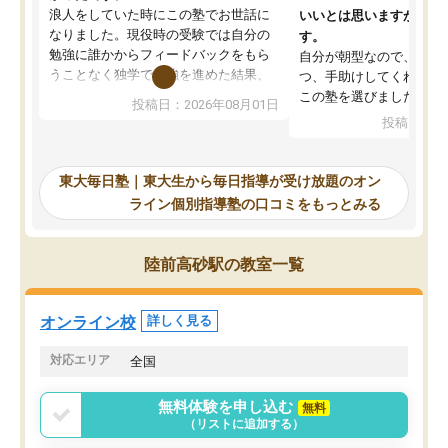
浪人をしていた時にこの塾でお世話に
いいとは思いますが、料
なりました。現役時の受験では自分の
す。
勉強に誰かからフィードバックをもら
自分が朝型なので、自習
うことなく独学で勉強を進めた結果、
つ、手助けしてくれる設
入試本番に地歴の学習が間に合わず不
この塾を選びました。
投稿日：2026年08月01日
合格となってしまいました。その経験
投稿日：20
を踏まえ、浪人が決まった際に勉強計
画を考えてもらえる塾を探した結果、
東大毎日塾にたどり着きました。学習
東大毎日塾｜東大生から毎日指導が受け放題のオン
の長期計画や日々の勉強のやり方につ
ライン個別指導塾の口コミをもっとみる
いて客観的なアドバイスをいただけた
ので、自信をもって受験勉強を進める
ことができました。自分のように勉強
陸前高砂駅の教室一覧
のやり方や進捗管理で苦労している方
には特におすすめしたい塾です。
オンライン校
詳しく見る
対応エリア
全国
無料体験を申し込む
無料
（リストに追加する）