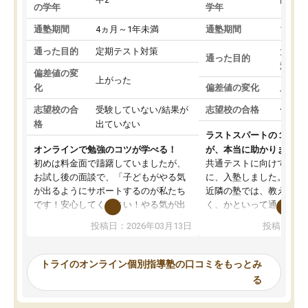
の学年
学年
通塾期間
4ヵ月～1年未満
通塾期間
1～3
通った目的
定期テスト対策
大学入
通った目的
対策
偏差値の変
上がった
化
偏差値の変化
上がっ
志望校の合
受験していない/結果が
志望校の合格
合格し
格
出ていない
ラストスパートの１か月
オンラインで勉強のコツが学べる！
が、本当に助かりました
初めは料金面で躊躇していましたが、
共通テストに向けての追
お試し後の面談で、「子どもがやる気
に、入塾しました。田舎
が出るようにサポートするのが私たち
近隣の塾では、教えても
です！安心してください！やる気が出
く、かといって通うには
ないのは私たち講師の責任です」と言
が、トライならオンライ
投稿日：2026年03月13日
投稿日：20
ってくださり、確かに！と考えて、思
可能なので本当に助かり
い切って入塾しました。英語が苦手だ
テストの内容重視でした
ったんですが、学生の先生から学ぶこ
らないところをピンポイ
トライのオンライン個別指導塾の口コミをもっとみ
とで、勉強のコツみたいなものをつか
頂いて、とてもわかりや
る
み、徐々に成績が上がったらいいなと
していました。一生を左
思っていました。何が今足りないのか
スト、多少お金がかかっ