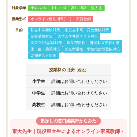
対象学年
小4～小6
中1～中3
高1～高3
浪人生
授業形式
オンライン個別指導(1:1)
家庭教師
目的
私立中学受験対策
国公立中高一貫校受験対策
高校受験対策
大学入学共通テスト対策
国公立2次試験対策
医学部受験
難関私立受験対策
医・歯・薬系対策
総合型選抜・学校推薦型選抜対策
定期テスト対策
授業料の目安
（税込）
小学生
詳細はお問い合わせください
中学生
詳細はお問い合わせください
高校生
詳細はお問い合わせください
塾探しの窓口編集部からみた
東大先生｜現役東大生によるオンライン家庭教師・