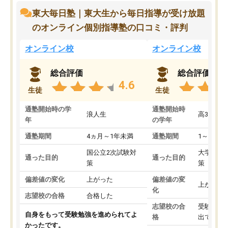
東大毎日塾｜東大生から毎日指導が受け放題
のオンライン個別指導塾の口コミ・評判
オンライン校
オンライン校
総合評価
総合評価
4.6
生徒
生徒
通塾開始時の学
通塾開始時
浪人生
高3
年
の学年
通塾期間
4ヵ月～1年未満
通塾期間
1～3ヵ月
国公立2次試験対
大学入学
通った目的
通った目的
策
策
偏差値の変化
上がった
偏差値の変
上がった
化
志望校の合格
合格した
志望校の合
受験して
自身をもって受験勉強を進められてよ
格
出ていな
かったです。