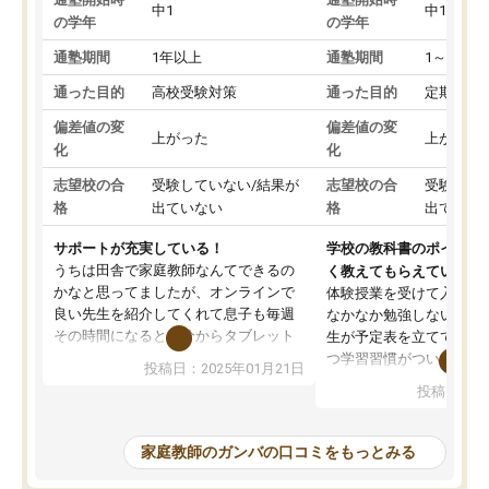
中1
中1
の学年
の学年
通塾期間
1年以上
通塾期間
1～3ヵ月
通った目的
高校受験対策
通った目的
定期テス
偏差値の変
偏差値の変
上がった
上がった
化
化
志望校の合
受験していない/結果が
志望校の合
受験して
格
出ていない
格
出ていな
サポートが充実している！
学校の教科書のポイント
うちは田舎で家庭教師なんてできるの
く教えてもらえている
かなと思ってましたが、オンラインで
体験授業を受けて入塾し
良い先生を紹介してくれて息子も毎週
なかなか勉強しない息子
その時間になると自分からタブレット
生が予定表を立ててくれ
を開いてzoomを繋げるようになりまし
つ学習習慣がついてきま
投稿日：2025年01月21日
た！5科目なんでもOKなのもとても気
オンラインで週に一度の
投稿日：20
に入っています
指導が無い日も予定表に
成績もだいぶ下の方でしたが、通い始
したり、LINEでわから
めて1年ほどだった今では平均点以上の
問できるのでとても助か
家庭教師のガンバの口コミをもっとみる
科目が増えてきました！あと1年受験ま
であるので無料の週末教室を使用しな