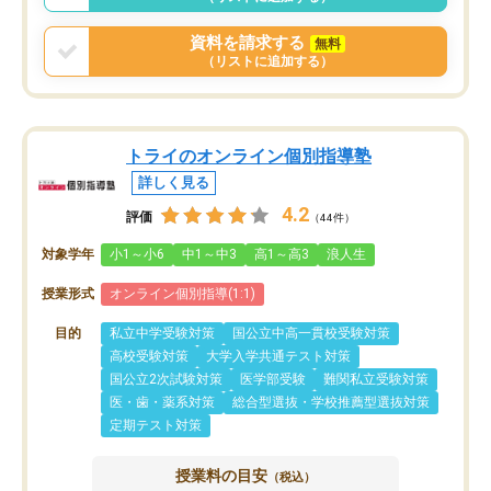
資料を請求する
無料
（リストに追加する）
トライのオンライン個別指導塾
詳しく見る
4.2
評価
（44件）
対象学年
小1～小6
中1～中3
高1～高3
浪人生
授業形式
オンライン個別指導(1:1)
目的
私立中学受験対策
国公立中高一貫校受験対策
高校受験対策
大学入学共通テスト対策
国公立2次試験対策
医学部受験
難関私立受験対策
医・歯・薬系対策
総合型選抜・学校推薦型選抜対策
定期テスト対策
授業料の目安
（税込）