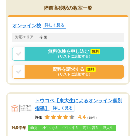
がら頑張って欲しいと思います！
陸前高砂駅の教室一覧
オンライン校
詳しく見る
対応エリア
全国
無料体験を申し込む
無料
（リストに追加する）
資料を請求する
無料
（リストに追加する）
トウコベ【東大生によるオンライン個別
指導】
詳しく見る
4.4
評価
（38件）
対象学年
幼児
小1～小6
中1～中3
高1～高3
浪人生