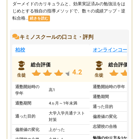
ダーメイドのカリキュラムと、効果実証済みの勉強法をは
じめとする独自の指導メソッドで、数々の成績アップ・逆
転合格...
続きを読む
キミノスクールの口コミ・評判
柏校
オンラインコース
総合評価
総合評価
4.2
生徒
生徒
通塾開始時の
通塾開始時の学年
中
高1
学年
通塾期間
通塾期間
4ヵ月～1年未満
通った目的
大学入学共通テスト
通った目的
偏差値の変化
対策
志望校の合格
偏差値の変化
上がった
勉強のやり方を1から教