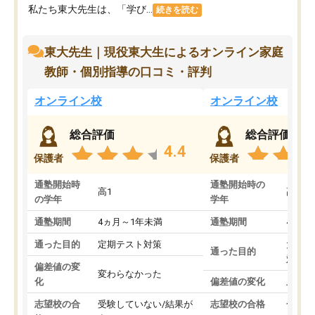
私たち東大先生は、「学び...
続きを読む
東大先生｜現役東大生によるオンライン家庭
教師・個別指導の口コミ・評判
オンライン校
オンライン校
総合評価
総合評価
4.4
保護者
保護者
通塾開始時
通塾開始時の
高1
高3
の学年
学年
通塾期間
4ヵ月～1年未満
通塾期間
4ヵ月
通った目的
定期テスト対策
大学入
通った目的
対策
偏差値の変
変わらなかった
化
偏差値の変化
上がっ
志望校の合
受験していない/結果が
志望校の合格
合格し