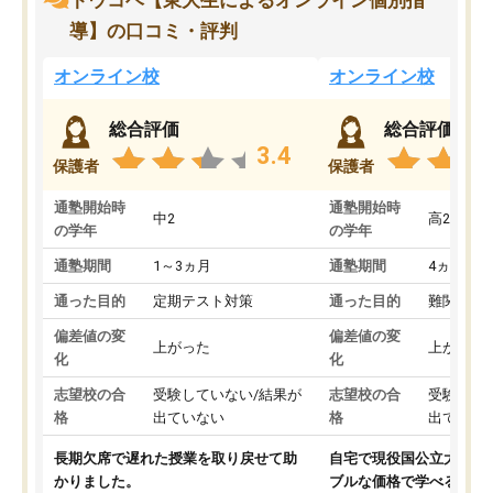
トウコベ【東大生によるオンライン個別指
導】の口コミ・評判
オンライン校
オンライン校
総合評価
総合評価
3.4
保護者
保護者
通塾開始時
通塾開始時
中2
高2
の学年
の学年
通塾期間
1～3ヵ月
通塾期間
4ヵ月～1
通った目的
定期テスト対策
通った目的
難関私立
偏差値の変
偏差値の変
上がった
上がった
化
化
志望校の合
受験していない/結果が
志望校の合
受験して
格
出ていない
格
出ていな
長期欠席で遅れた授業を取り戻せて助
自宅で現役国公立大学生
かりました。
ブルな価格で学べる