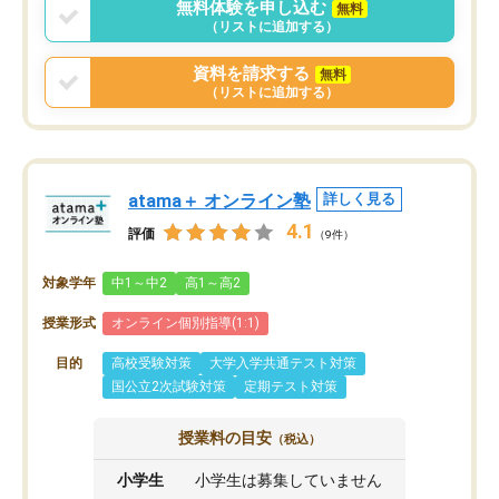
無料体験を申し込む
無料
（リストに追加する）
資料を請求する
無料
（リストに追加する）
atama＋ オンライン塾
詳しく見る
4.1
評価
（9件）
対象学年
中1～中2
高1～高2
授業形式
オンライン個別指導(1:1)
目的
高校受験対策
大学入学共通テスト対策
国公立2次試験対策
定期テスト対策
授業料の目安
（税込）
小学生
小学生は募集していません