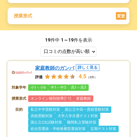
授業形式
変更
19
件中
1～19
件を表示
家庭教師のガンバ
詳しく見る
4.5
評価
（3件）
対象学年
小1～小6
中1～中3
高1～高3
授業形式
オンライン個別指導(1:1)
家庭教師
目的
私立中学受験対策
国公立中高一貫校受験対策
高校受験対策
大学入学共通テスト対策
国公立2次試験対策
難関私立受験対策
総合型選抜・学校推薦型選抜対策
定期テスト対策