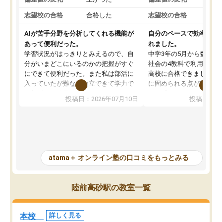
志望校の合格
合格した
志望校の合格
AIが苦手分野を分析してくれる機能が
自分のペースで効率よく
あって便利だった。
れました。
学習状況がはっきりとみえるので、自
中学3年の5月から数学・
分がいまどこにいるのかの把握がすぐ
社会の4教科で利用し、偏
にできて便利だった。また私は部活に
高校に合格できました。
入っていたが難なく両立できて学力で
に固められる点が魅力で
も部活でも結果を残すことができてよ
れる「ウォームアップ」
投稿日：2026年07月10日
投稿日：20
かった。また問題演習の際に、自分が
項目のおかげで、手軽に
一度間違えた問題を繰り返し学習でき
せられます。何度も間違
たので苦手だった英語の克服につなが
「特訓」項目で徹底的に
った点もよかった。ただAIをアピール
め、苦手克服に非常に役
して活用するのは良かった点もあった
また、その日の勉強時間
が、自分で自分の管理ができない人に
元数が可視化されるので
atama＋ オンライン塾の口コミをもっとみる
とっては難しい部分もあるのではない
しながら意欲的に取り組
かと思った。
常に効果を実感している
になった現在も大学受験
陸前高砂駅の教室一覧
して利用しており、自信
すめできる塾です。
本校
詳しく見る