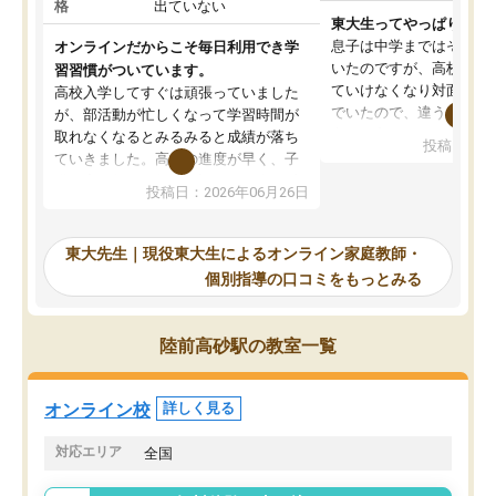
格
出ていない
東大生ってやっぱりすご
息子は中学まではそこそ
オンラインだからこそ毎日利用でき学
いたのですが、高校に入
習習慣がついています。
ていけなくなり対面の塾
高校入学してすぐは頑張っていました
でいたので、違うアプロ
が、部活動が忙しくなって学習時間が
考えて入りました。地元
取れなくなるとみるみると成績が落ち
投稿日：20
で、当初は模試でD判定
ていきました。高校の進度が早く、子
していたのですが、やは
供も家に帰って勉強の話すると嫌な反
投稿日：2026年06月26日
験勉強に詳しく、先生か
応を示します。東大先生にお願いして
受け合格できました。ま
からは効率的な計画を先生が立ててく
自習室が毎日使えていつ
れるので、親としても安心です。毎日
東大先生｜現役東大生によるオンライン家庭教師・
るのが心強かったようで
使える自習室とかもあり、わからない
個別指導の口コミをもっとみる
謝です。
ところがあれば先生が回答してくれる
のも重宝しています。
陸前高砂駅の教室一覧
オンライン校
詳しく見る
対応エリア
全国