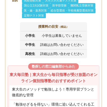
目的
高校受験対策
大学入学共通テスト対策
国公立2次試験対策
医学部受験
難関私立受験対策
医・歯・薬系対策
総合型選抜・学校推薦型選抜対策
定期テスト対策
授業料の目安
（税込）
小学生
小学生は募集していません
中学生
詳細はお問い合わせください
高校生
詳細はお問い合わせください
塾探しの窓口編集部からみた
東大毎日塾｜東大生から毎日指導が受け放題のオン
ライン個別指導塾のおすすめポイント
東大生のメソッドで勉強しよう！専用学習プランと
徹底的な管理
「勉強せざるを得ない」環境に追い込んでくれる工