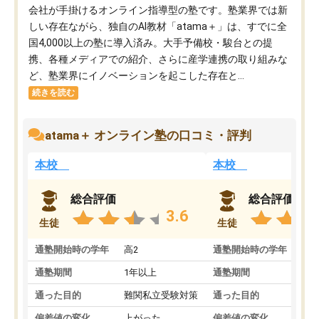
会社が手掛けるオンライン指導型の塾です。塾業界では新
しい存在ながら、独自のAI教材「atama＋」は、すでに全
国4,000以上の塾に導入済み。大手予備校・駿台との提
携、各種メディアでの紹介、さらに産学連携の取り組みな
ど、塾業界にイノベーションを起こした存在と...
続きを読む
atama＋ オンライン塾の口コミ・評判
本校
本校
総合評価
総合評価
3.6
生徒
生徒
通塾開始時の学年
高2
通塾開始時の学年
中
通塾期間
1年以上
通塾期間
通った目的
難関私立受験対策
通った目的
偏差値の変化
上がった
偏差値の変化