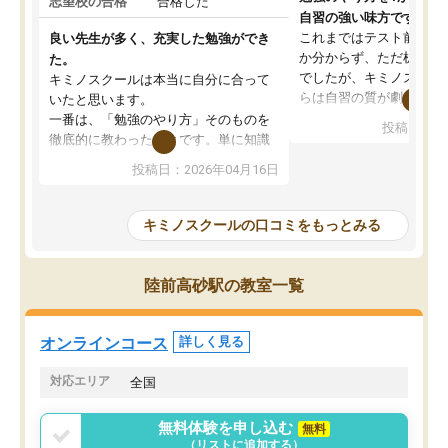
志望校の合格
合格した
自習の強い味方です。
これまではテスト前に何
良い先生が多く、充実した勉強ができ
か分からず、ただ机に座
た。
でしたが、キミノスクー
キミノスクールは本当に自分に合って
らは自習の質が劇的に変
いたと思います。
先生が毎日何をすべきか
一番は、「勉強のやり方」そのものを
投稿日：20
を明確にしてくれるので
徹底的に教わったことです。単に知識
ずに学習に取り組めるよ
を詰め込むのではなく、自学自習の習
投稿日：2026年04月16日
が一番の収穫です。
慣が身につくよう並走してくれるの
授業で教えてもらうとい
で、通塾日以外も机に向かうのが苦で
の仕方をコーチングして
はなくなりました。
キミノスクールの口コミをもっとみる
ルなので、家での学習習
身につきました。結果と
講師の方との距離も近く、親身なコー
た英語の偏差値が10以上
チングのおかげで、停滞期もモチベー
陸前高砂駅の教室一覧
していた公立高校に無事
ションを維持できました。「やらされ
た。自分から学ぶ姿勢を
る勉強」から「目標のための勉強」へ
たい家庭には本当におす
意識が変わったことが、目標校への合
オンラインコース
詳しく見る
思います。
格に繋がったと思います。
対応エリア
全国
無料体験を申し込む
無料
（リストに追加する）