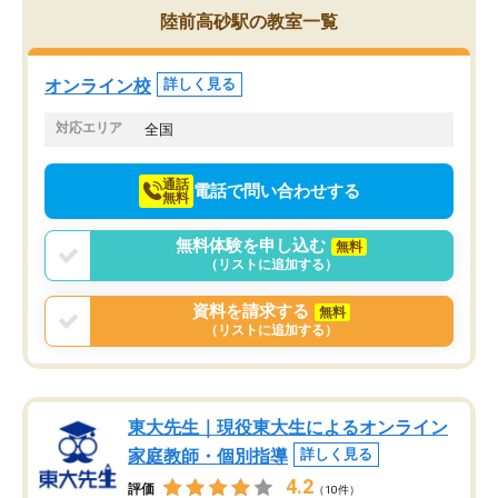
を的確に指導いただき、子どももびっ
思い切って入塾してよか
陸前高砂駅の教室一覧
くりするほど楽しんでやる気を持って
塾を受けています。狙い通り、少しず
つ成績も上がり、苦手意識も無くなっ
オンライン校
詳しく見る
てきたので、さらに苦手な数学も追加
でお願いしました。来年の高校受験に
対応エリア
全国
向けて頑張っています。
通話
電話で問い合わせする
無料
無料体験を申し込む
無料
（リストに追加する）
資料を請求する
無料
（リストに追加する）
東大先生｜現役東大生によるオンライン
家庭教師・個別指導
詳しく見る
4.2
評価
（10件）