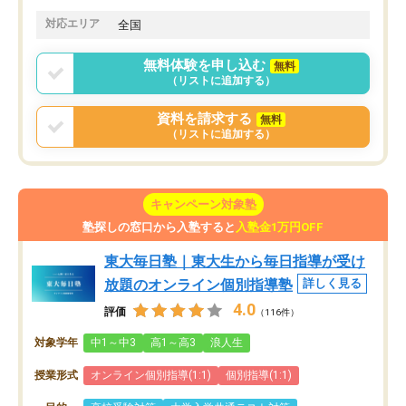
対応エリア
全国
無料体験を申し込む
無料
（リストに追加する）
資料を請求する
無料
（リストに追加する）
キャンペーン対象塾
塾探しの窓口から入塾すると
入塾金1万円OFF
東大毎日塾｜東大生から毎日指導が受け
放題のオンライン個別指導塾
詳しく見る
4.0
評価
（116件）
対象学年
中1～中3
高1～高3
浪人生
授業形式
オンライン個別指導(1:1)
個別指導(1:1)