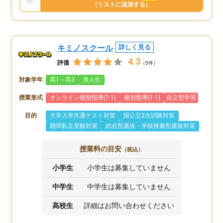
と思います。
（リストに追加する）
キミノスクール
詳しく見る
4.3
評価
（5件）
対象学年
高1～高3
浪人生
授業形式
オンライン個別指導(1:1)
個別指導(1:1)
自立型学習
目的
大学入学共通テスト対策
国公立2次試験対策
難関私立受験対策
総合型選抜・学校推薦型選抜対策
授業料の目安
（税込）
小学生
小学生は募集していません
中学生
中学生は募集していません
高校生
詳細はお問い合わせください