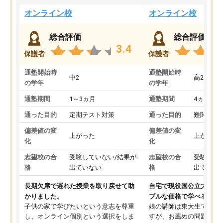
オンライン校
オンライン校
総合評価
総合評価
3.4
保護者
保護者
通塾開始時
通塾開始時
中2
高2
の学年
の学年
通塾期間
1～3ヵ月
通塾期間
4ヵ月～1
通った目的
定期テスト対策
通った目的
難関私立
偏差値の変
偏差値の変
上がった
上がった
化
化
志望校の合
受験していない/結果が
志望校の合
受験して
格
出ていない
格
出ていな
長期欠席で遅れた授業を取り戻せて助
自宅で現役国公立大学生
かりました。
ブルな価格で学べる
子供の家で学びたいという意志を尊重
娘の講師は東大生では無
し、オンライン個別という選択をしま
すが、お薦めの問題集や