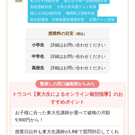
目的
私立中学受験対策
国公立中高一貫校受験対策
高校受験対策
大学入学共通テスト対策
国公立2次試験対策
難関私立受験対策
総合型選抜・学校推薦型選抜対策
定期テスト対策
授業料の目安
（税込）
小学生
詳細はお問い合わせください
中学生
詳細はお問い合わせください
高校生
詳細はお問い合わせください
塾探しの窓口編集部からみた
トウコベ【東大生によるオンライン個別指導】のお
すすめポイント
お子様に合った東大生講師が選べて破格の月額
9,900円から！
授業日以外も東大生講師がLINEで質問対応してくれ