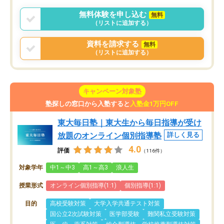
無料体験を申し込む
無料
（リストに追加する）
資料を請求する
無料
（リストに追加する）
キャンペーン対象塾
塾探しの窓口から入塾すると
入塾金1万円OFF
東大毎日塾｜東大生から毎日指導が受け
放題のオンライン個別指導塾
詳しく見る
4.0
評価
（116件）
対象学年
中1～中3
高1～高3
浪人生
授業形式
オンライン個別指導(1:1)
個別指導(1:1)
目的
高校受験対策
大学入学共通テスト対策
国公立2次試験対策
医学部受験
難関私立受験対策