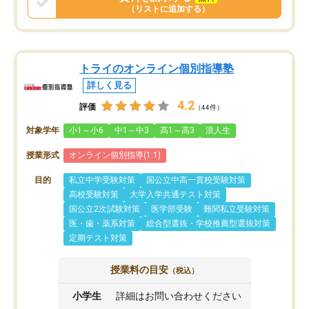
（リストに追加する）
トライのオンライン個別指導塾
詳しく見る
4.2
評価
（44件）
対象学年
小1～小6
中1～中3
高1～高3
浪人生
授業形式
オンライン個別指導(1:1)
目的
私立中学受験対策
国公立中高一貫校受験対策
高校受験対策
大学入学共通テスト対策
国公立2次試験対策
医学部受験
難関私立受験対策
医・歯・薬系対策
総合型選抜・学校推薦型選抜対策
定期テスト対策
授業料の目安
（税込）
小学生
詳細はお問い合わせください