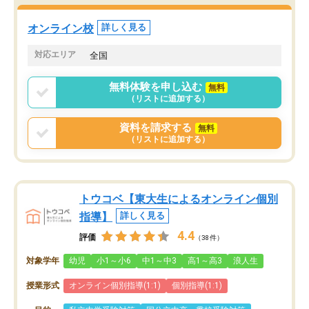
オンライン校
詳しく見る
対応エリア
全国
無料体験を申し込む
無料
（リストに追加する）
資料を請求する
無料
（リストに追加する）
トウコベ【東大生によるオンライン個別
指導】
詳しく見る
4.4
評価
（38件）
対象学年
幼児
小1～小6
中1～中3
高1～高3
浪人生
授業形式
オンライン個別指導(1:1)
個別指導(1:1)