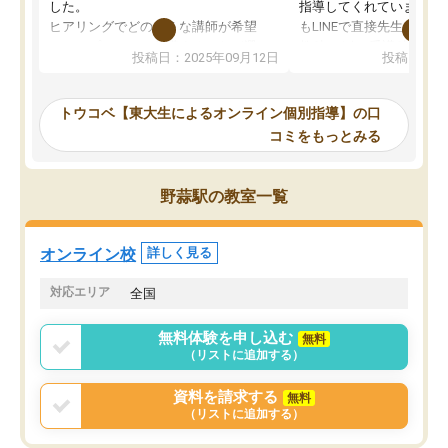
した。
指導してくれています。2
ヒアリングでどのような講師が希望
もLINEで直接先生に質問
か、オプションは付帯するかなど選ぶ
教科でも)。受講科目や
投稿日：2025年09月12日
投稿日：20
事が出来ました。
めれるので、個人に合っ
講師とのマッチング後講師との初回ミ
ると思います。カリキュ
ーティングを行い、その講師で良いか
いなのがあり(有料)、受
トウコベ【東大生によるオンライン個別指導】の口
他の講師を希望するか子供との相性も
ことをどんなスケジュー
コミをもっとみる
見てから講師を決定する事ができま
くか相談したのですが、
す。
ち期待したものではなく
うちの子は、初回面談の講師の方で決
内容でした。それでも明
野蒜駅の教室一覧
定しました。
やる気も出ましたし、苦
くなってきたようなので
オンラインツールを使用した単語帳の
お願いして良かったと思
オンライン校
詳しく見る
共有があり宿題もそちらで出される形
も合わなければチェンジ
でした。
娘は3科目ともずっと同
対応エリア
全国
2ヶ月で担当講師の方がお辞めになると
言う事で講師変更の申し出があり、あ
無料体験を申し込む
無料
まりに短期での変更だった為、塾に通
（リストに追加する）
う事にして退会しました。遅れも取り
戻せ、授業内容や講師の方は良かった
資料を請求する
無料
と思います。
（リストに追加する）