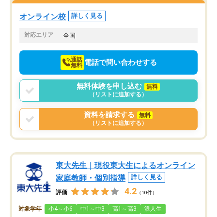
塾を受けています。狙い通り、少しず
つ成績も上がり、苦手意識も無くなっ
オンライン校
詳しく見る
てきたので、さらに苦手な数学も追加
でお願いしました。来年の高校受験に
対応エリア
全国
向けて頑張っています。
通話
電話で問い合わせする
無料
無料体験を申し込む
無料
（リストに追加する）
資料を請求する
無料
（リストに追加する）
東大先生｜現役東大生によるオンライン
家庭教師・個別指導
詳しく見る
4.2
評価
（10件）
対象学年
小4～小6
中1～中3
高1～高3
浪人生