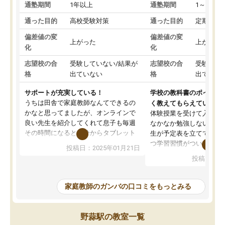
通塾期間
1年以上
通塾期間
1～3ヵ月
通った目的
高校受験対策
通った目的
定期テス
偏差値の変
偏差値の変
上がった
上がった
化
化
志望校の合
受験していない/結果が
志望校の合
受験して
格
出ていない
格
出ていな
サポートが充実している！
学校の教科書のポイント
うちは田舎で家庭教師なんてできるの
く教えてもらえている
かなと思ってましたが、オンラインで
体験授業を受けて入塾し
良い先生を紹介してくれて息子も毎週
なかなか勉強しない息子
その時間になると自分からタブレット
生が予定表を立ててくれ
を開いてzoomを繋げるようになりまし
つ学習習慣がついてきま
投稿日：2025年01月21日
た！5科目なんでもOKなのもとても気
オンラインで週に一度の
投稿日：20
に入っています
指導が無い日も予定表に
成績もだいぶ下の方でしたが、通い始
したり、LINEでわから
めて1年ほどだった今では平均点以上の
問できるのでとても助か
家庭教師のガンバの口コミをもっとみる
科目が増えてきました！あと1年受験ま
であるので無料の週末教室を使用しな
がら頑張って欲しいと思います！
野蒜駅の教室一覧