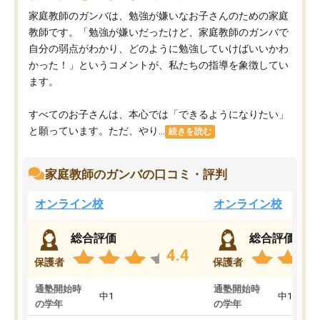
家庭教師のガンバは、勉強が嫌いなお子さんのための家庭
教師です。「勉強が嫌いだったけど、家庭教師のガンバで
自分の弱点がわかり、どのように勉強していけばいいかわ
かった！」というコメントが、私たちの指導を象徴してい
ます。
すべてのお子さんは、本心では「できるようになりたい」
と願っています。ただ、やり...
続きを読む
家庭教師のガンバの口コミ・評判
オンライン校
オンライン校
総合評価
総合評価
4.4
保護者
保護者
通塾開始時
通塾開始時
中1
中1
の学年
の学年