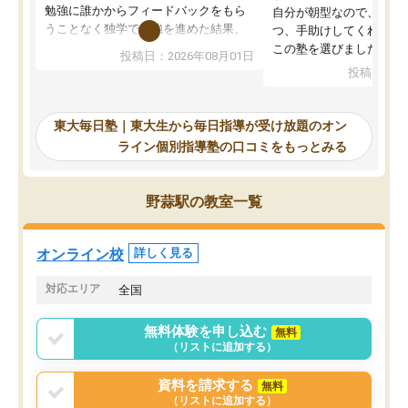
勉強に誰かからフィードバックをもら
自分が朝型なので、自習
うことなく独学で勉強を進めた結果、
つ、手助けしてくれる設
入試本番に地歴の学習が間に合わず不
この塾を選びました。
投稿日：2026年08月01日
合格となってしまいました。その経験
投稿日：20
を踏まえ、浪人が決まった際に勉強計
画を考えてもらえる塾を探した結果、
東大毎日塾にたどり着きました。学習
東大毎日塾｜東大生から毎日指導が受け放題のオン
の長期計画や日々の勉強のやり方につ
ライン個別指導塾の口コミをもっとみる
いて客観的なアドバイスをいただけた
ので、自信をもって受験勉強を進める
ことができました。自分のように勉強
野蒜駅の教室一覧
のやり方や進捗管理で苦労している方
には特におすすめしたい塾です。
オンライン校
詳しく見る
対応エリア
全国
無料体験を申し込む
無料
（リストに追加する）
資料を請求する
無料
（リストに追加する）