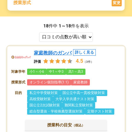
授業形式
変更
18
件中
1～18
件を表示
家庭教師のガンバ
詳しく見る
4.5
評価
（3件）
対象学年
小1～小6
中1～中3
高1～高3
授業形式
オンライン個別指導(1:1)
家庭教師
目的
私立中学受験対策
国公立中高一貫校受験対策
高校受験対策
大学入学共通テスト対策
国公立2次試験対策
難関私立受験対策
総合型選抜・学校推薦型選抜対策
定期テスト対策
授業料の目安
（税込）