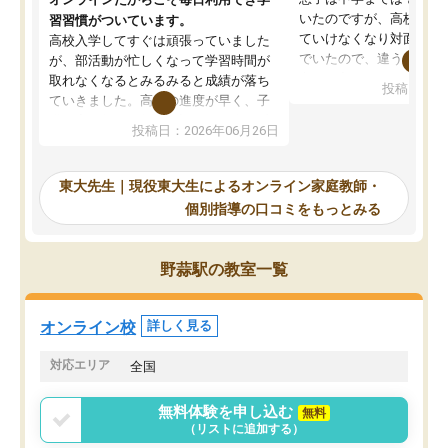
いたのですが、高校に入
習習慣がついています。
ていけなくなり対面の塾
高校入学してすぐは頑張っていました
でいたので、違うアプロ
が、部活動が忙しくなって学習時間が
考えて入りました。地元
取れなくなるとみるみると成績が落ち
投稿日：20
で、当初は模試でD判定
ていきました。高校の進度が早く、子
していたのですが、やは
供も家に帰って勉強の話すると嫌な反
投稿日：2026年06月26日
験勉強に詳しく、先生か
応を示します。東大先生にお願いして
受け合格できました。ま
からは効率的な計画を先生が立ててく
自習室が毎日使えていつ
れるので、親としても安心です。毎日
東大先生｜現役東大生によるオンライン家庭教師・
るのが心強かったようで
使える自習室とかもあり、わからない
個別指導の口コミをもっとみる
謝です。
ところがあれば先生が回答してくれる
のも重宝しています。
野蒜駅の教室一覧
オンライン校
詳しく見る
対応エリア
全国
無料体験を申し込む
無料
（リストに追加する）