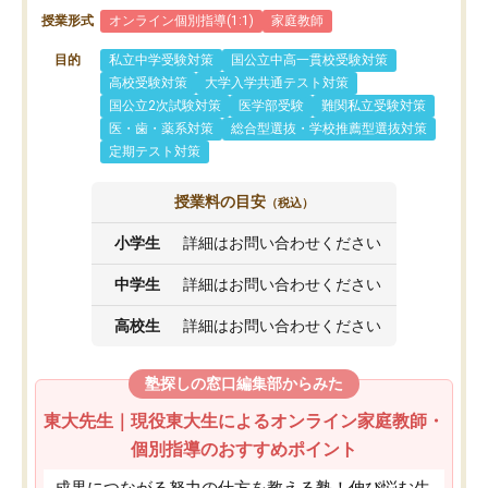
授業形式
オンライン個別指導(1:1)
家庭教師
目的
私立中学受験対策
国公立中高一貫校受験対策
高校受験対策
大学入学共通テスト対策
国公立2次試験対策
医学部受験
難関私立受験対策
医・歯・薬系対策
総合型選抜・学校推薦型選抜対策
定期テスト対策
授業料の目安
（税込）
小学生
詳細はお問い合わせください
中学生
詳細はお問い合わせください
高校生
詳細はお問い合わせください
塾探しの窓口編集部からみた
東大先生｜現役東大生によるオンライン家庭教師・
個別指導のおすすめポイント
成果につながる努力の仕方を教える塾！伸び悩む生