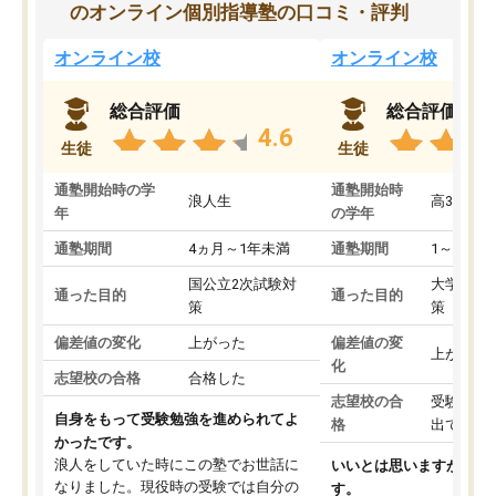
のオンライン個別指導塾の口コミ・評判
オンライン校
オンライン校
総合評価
総合評価
4.6
生徒
生徒
通塾開始時の学
通塾開始時
浪人生
高3
年
の学年
通塾期間
4ヵ月～1年未満
通塾期間
1～3ヵ月
国公立2次試験対
大学入学
通った目的
通った目的
策
策
偏差値の変化
上がった
偏差値の変
上がった
化
志望校の合格
合格した
志望校の合
受験して
自身をもって受験勉強を進められてよ
格
出ていな
かったです。
浪人をしていた時にこの塾でお世話に
いいとは思いますが、料
なりました。現役時の受験では自分の
す。