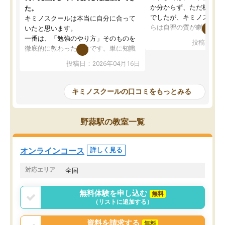
か分からず、ただ机に座
た。
でしたが、キミノスクー
キミノスクールは本当に自分に合って
らは自習の質が劇的に変
いたと思います。
先生が毎日何をすべきか
一番は、「勉強のやり方」そのものを
投稿日：20
を明確にしてくれるので
徹底的に教わったことです。単に知識
ずに学習に取り組めるよ
を詰め込むのではなく、自学自習の習
投稿日：2026年04月16日
が一番の収穫です。
慣が身につくよう並走してくれるの
授業で教えてもらうとい
で、通塾日以外も机に向かうのが苦で
の仕方をコーチングして
はなくなりました。
キミノスクールの口コミをもっとみる
ルなので、家での学習習
身につきました。結果と
講師の方との距離も近く、親身なコー
た英語の偏差値が10以上
チングのおかげで、停滞期もモチベー
野蒜駅の教室一覧
していた公立高校に無事
ションを維持できました。「やらされ
た。自分から学ぶ姿勢を
る勉強」から「目標のための勉強」へ
たい家庭には本当におす
意識が変わったことが、目標校への合
オンラインコース
詳しく見る
思います。
格に繋がったと思います。
対応エリア
全国
無料体験を申し込む
無料
（リストに追加する）
資料を請求する
無料