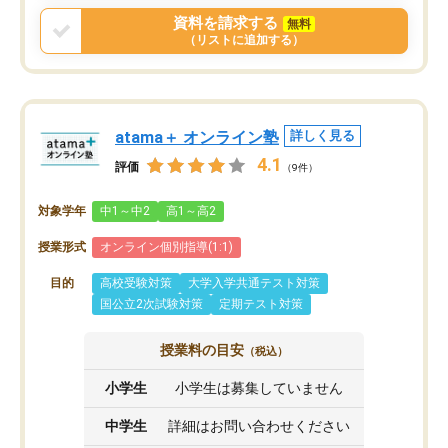
資料を請求する
無料
（リストに追加する）
atama＋ オンライン塾
詳しく見る
4.1
評価
（9件）
対象学年
中1～中2
高1～高2
授業形式
オンライン個別指導(1:1)
目的
高校受験対策
大学入学共通テスト対策
国公立2次試験対策
定期テスト対策
授業料の目安
（税込）
小学生
小学生は募集していません
中学生
詳細はお問い合わせください