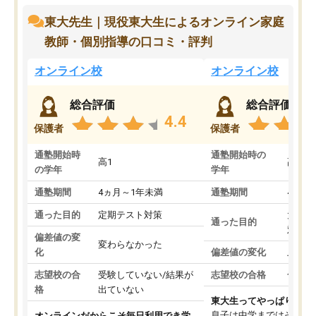
東大先生｜現役東大生によるオンライン家庭
教師・個別指導の口コミ・評判
オンライン校
オンライン校
総合評価
総合評価
4.4
保護者
保護者
通塾開始時
通塾開始時の
高1
高3
の学年
学年
通塾期間
4ヵ月～1年未満
通塾期間
4ヵ月
通った目的
定期テスト対策
大学入
通った目的
対策
偏差値の変
変わらなかった
化
偏差値の変化
上がっ
志望校の合
受験していない/結果が
志望校の合格
合格し
格
出ていない
東大生ってやっぱりすご
息子は中学まではそこそ
オンラインだからこそ毎日利用でき学