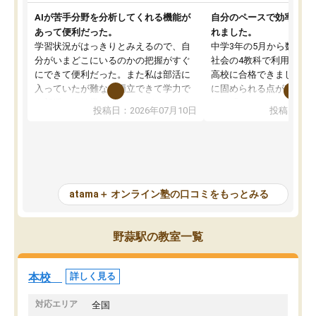
AIが苦手分野を分析してくれる機能が
自分のペースで効率よく
あって便利だった。
れました。
学習状況がはっきりとみえるので、自
中学3年の5月から数学・
分がいまどこにいるのかの把握がすぐ
社会の4教科で利用し、偏
にできて便利だった。また私は部活に
高校に合格できました。
入っていたが難なく両立できて学力で
に固められる点が魅力で
も部活でも結果を残すことができてよ
れる「ウォームアップ」
投稿日：2026年07月10日
投稿日：20
かった。また問題演習の際に、自分が
項目のおかげで、手軽に
一度間違えた問題を繰り返し学習でき
せられます。何度も間違
たので苦手だった英語の克服につなが
「特訓」項目で徹底的に
った点もよかった。ただAIをアピール
め、苦手克服に非常に役
して活用するのは良かった点もあった
また、その日の勉強時間
が、自分で自分の管理ができない人に
元数が可視化されるので
atama＋ オンライン塾の口コミをもっとみる
とっては難しい部分もあるのではない
しながら意欲的に取り組
かと思った。
常に効果を実感している
になった現在も大学受験
野蒜駅の教室一覧
して利用しており、自信
すめできる塾です。
本校
詳しく見る
対応エリア
全国