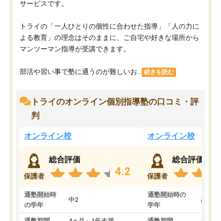
サービスです。
トライの「一人ひとりの個性に合わせた指導」「人の力に
よる教育」の理念はそのままに、ご自宅や好きな場所から
マンツーマン指導が受講できます。
部活や習い事で塾に通うのが難しいお...
続きを読む
トライのオンライン個別指導塾の口コミ・評
判
オンライン校
オンライン校
総合評価
総合評価
4.2
保護者
保護者
通塾開始時
通塾開始時の
中2
高3
の学年
学年
通塾期間
4ヵ月～1年未満
通塾期間
1～3