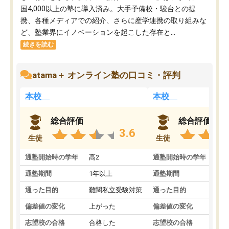
国4,000以上の塾に導入済み。大手予備校・駿台との提
携、各種メディアでの紹介、さらに産学連携の取り組みな
ど、塾業界にイノベーションを起こした存在と...
続きを読む
atama＋ オンライン塾の口コミ・評判
本校
本校
総合評価
総合評価
3.6
生徒
生徒
通塾開始時の学年
高2
通塾開始時の学年
中
通塾期間
1年以上
通塾期間
通った目的
難関私立受験対策
通った目的
偏差値の変化
上がった
偏差値の変化
志望校の合格
合格した
志望校の合格