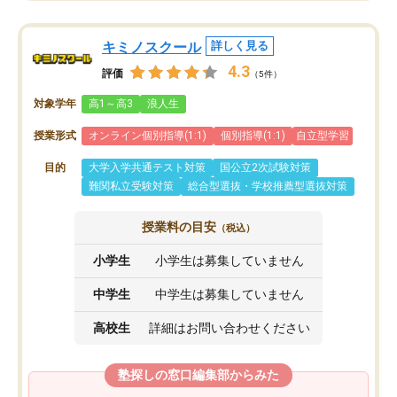
キミノスクール
詳しく見る
4.3
評価
（5件）
対象学年
高1～高3
浪人生
授業形式
オンライン個別指導(1:1)
個別指導(1:1)
自立型学習
目的
大学入学共通テスト対策
国公立2次試験対策
難関私立受験対策
総合型選抜・学校推薦型選抜対策
授業料の目安
（税込）
小学生
小学生は募集していません
中学生
中学生は募集していません
高校生
詳細はお問い合わせください
塾探しの窓口編集部からみた