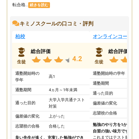
転合格...
続きを読む
キミノスクールの口コミ・評判
柏校
オンラインコース
総合評価
総合評価
4.2
生徒
生徒
通塾開始時の
通塾開始時の学年
中
高1
学年
通塾期間
通塾期間
4ヵ月～1年未満
通った目的
大学入学共通テスト
通った目的
偏差値の変化
対策
志望校の合格
偏差値の変化
上がった
勉強のやり方を1から教
志望校の合格
合格した
自習の強い味方です。
これまではテスト前に何
良い先生が多く、充実した勉強ができ