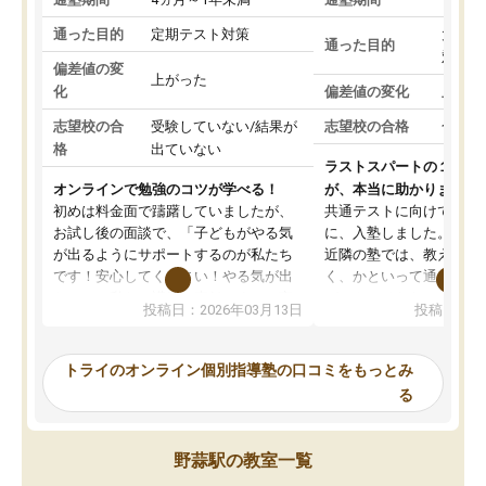
通った目的
定期テスト対策
大学入
通った目的
対策
偏差値の変
上がった
化
偏差値の変化
上がっ
志望校の合
受験していない/結果が
志望校の合格
合格し
格
出ていない
ラストスパートの１か月
オンラインで勉強のコツが学べる！
が、本当に助かりました
初めは料金面で躊躇していましたが、
共通テストに向けての追
お試し後の面談で、「子どもがやる気
に、入塾しました。田舎
が出るようにサポートするのが私たち
近隣の塾では、教えても
です！安心してください！やる気が出
く、かといって通うには
ないのは私たち講師の責任です」と言
が、トライならオンライ
投稿日：2026年03月13日
投稿日：20
ってくださり、確かに！と考えて、思
可能なので本当に助かり
い切って入塾しました。英語が苦手だ
テストの内容重視でした
ったんですが、学生の先生から学ぶこ
らないところをピンポイ
トライのオンライン個別指導塾の口コミをもっとみ
とで、勉強のコツみたいなものをつか
頂いて、とてもわかりや
る
み、徐々に成績が上がったらいいなと
していました。一生を左
思っていました。何が今足りないのか
スト、多少お金がかかっ
を的確に指導いただき、子どももびっ
思い切って入塾してよか
野蒜駅の教室一覧
くりするほど楽しんでやる気を持って