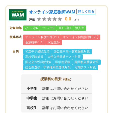
オンライン家庭教師WAM
詳しく見る
0.0
評価
（0件）
対象学年
小1～小6
中1～中3
高1～高3
浪人生
授業形式
オンライン個別指導(1:1)
オンライン個別指導(1:2~)
個別指導(1:1)
家庭教師
目的
私立中学受験対策
国公立中高一貫校受験対策
高校受験対策
大学入学共通テスト対策
国公立2次試験対策
医学部受験
難関私立受験対策
総合型選抜・学校推薦型選抜対策
定期テスト対策
授業料の目安
（税込）
小学生
詳細はお問い合わせください
中学生
詳細はお問い合わせください
高校生
詳細はお問い合わせください