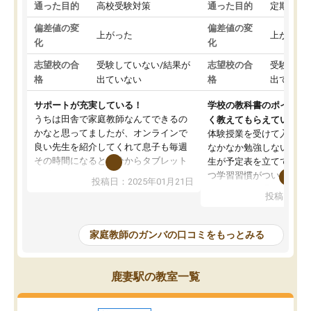
通った目的
高校受験対策
通った目的
定期テス
偏差値の変
偏差値の変
上がった
上がった
化
化
志望校の合
受験していない/結果が
志望校の合
受験して
格
出ていない
格
出ていな
サポートが充実している！
学校の教科書のポイント
うちは田舎で家庭教師なんてできるの
く教えてもらえている
かなと思ってましたが、オンラインで
体験授業を受けて入塾し
良い先生を紹介してくれて息子も毎週
なかなか勉強しない息子
その時間になると自分からタブレット
生が予定表を立ててくれ
を開いてzoomを繋げるようになりまし
つ学習習慣がついてきま
投稿日：2025年01月21日
た！5科目なんでもOKなのもとても気
オンラインで週に一度の
投稿日：20
に入っています
指導が無い日も予定表に
成績もだいぶ下の方でしたが、通い始
したり、LINEでわから
めて1年ほどだった今では平均点以上の
問できるのでとても助か
家庭教師のガンバの口コミをもっとみる
科目が増えてきました！あと1年受験ま
であるので無料の週末教室を使用しな
がら頑張って欲しいと思います！
鹿妻駅の教室一覧