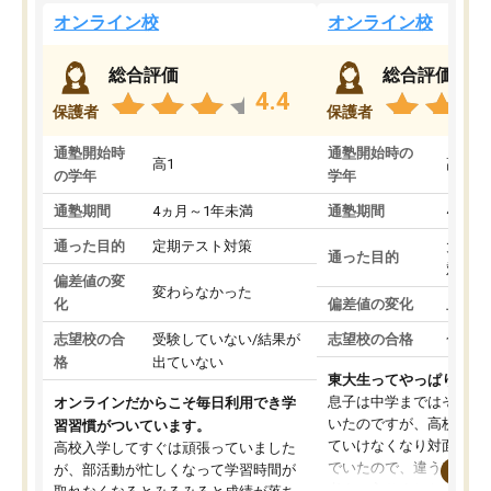
オンライン校
オンライン校
総合評価
総合評価
4.4
保護者
保護者
通塾開始時
通塾開始時の
高1
高3
の学年
学年
通塾期間
4ヵ月～1年未満
通塾期間
4ヵ月
通った目的
定期テスト対策
大学入
通った目的
対策
偏差値の変
変わらなかった
化
偏差値の変化
上がっ
志望校の合
受験していない/結果が
志望校の合格
合格し
格
出ていない
東大生ってやっぱりすご
息子は中学まではそこそ
オンラインだからこそ毎日利用でき学
いたのですが、高校に入
習習慣がついています。
ていけなくなり対面の塾
高校入学してすぐは頑張っていました
でいたので、違うアプロ
が、部活動が忙しくなって学習時間が
考えて入りました。地元