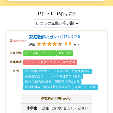
13
件中
1～13
件を表示
家庭教師のガンバ
詳しく見る
4.5
評価
（3件）
対象学年
小1～小6
中1～中3
高1～高3
授業形式
オンライン個別指導(1:1)
家庭教師
目的
私立中学受験対策
国公立中高一貫校受験対策
高校受験対策
大学入学共通テスト対策
国公立2次試験対策
難関私立受験対策
総合型選抜・学校推薦型選抜対策
定期テスト対策
授業料の目安
（税込）
小学生
詳細はお問い合わせください