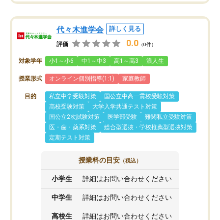
代々木進学会
詳しく見る
0.0
評価
（0件）
対象学年
小1～小6
中1～中3
高1～高3
浪人生
授業形式
オンライン個別指導(1:1)
家庭教師
目的
私立中学受験対策
国公立中高一貫校受験対策
高校受験対策
大学入学共通テスト対策
国公立2次試験対策
医学部受験
難関私立受験対策
医・歯・薬系対策
総合型選抜・学校推薦型選抜対策
定期テスト対策
授業料の目安
（税込）
小学生
詳細はお問い合わせください
中学生
詳細はお問い合わせください
高校生
詳細はお問い合わせください