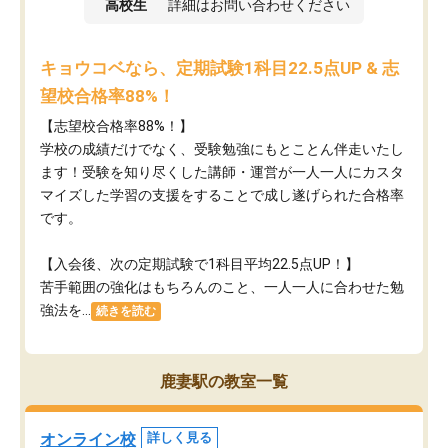
高校生
詳細はお問い合わせください
キョウコベなら、定期試験1科目22.5点UP & 志
望校合格率88%！
【志望校合格率88%！】
学校の成績だけでなく、受験勉強にもとことん伴走いたし
ます！受験を知り尽くした講師・運営が​一人一人にカスタ
マイズした学習の支援をすることで成し遂げられた合格率
です。
【入会後、次の定期試験で1科目平均22.5点UP！】
苦手範囲の強化はもちろんのこと、​一人一人に合わせた勉
強法を...
続きを読む
鹿妻駅の教室一覧
オンライン校
詳しく見る