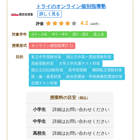
トライのオンライン個別指導塾
詳しく見る
4.2
評価
（44件）
対象学年
小1～小6
中1～中3
高1～高3
浪人生
授業形式
オンライン個別指導(1:1)
目的
私立中学受験対策
国公立中高一貫校受験対策
高校受験対策
大学入学共通テスト対策
国公立2次試験対策
医学部受験
難関私立受験対策
医・歯・薬系対策
総合型選抜・学校推薦型選抜対策
定期テスト対策
授業料の目安
（税込）
小学生
詳細はお問い合わせください
中学生
詳細はお問い合わせください
高校生
詳細はお問い合わせください