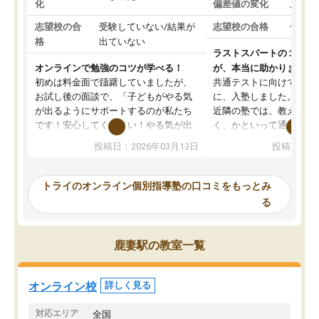
化
偏差値の変化
上がっ
志望校の合
受験していない/結果が
志望校の合格
合格し
格
出ていない
ラストスパートの１か月
オンラインで勉強のコツが学べる！
が、本当に助かりました
初めは料金面で躊躇していましたが、
共通テストに向けての追
お試し後の面談で、「子どもがやる気
に、入塾しました。田舎
が出るようにサポートするのが私たち
近隣の塾では、教えても
です！安心してください！やる気が出
く、かといって通うには
ないのは私たち講師の責任です」と言
が、トライならオンライ
投稿日：2026年03月13日
投稿日：20
ってくださり、確かに！と考えて、思
可能なので本当に助かり
い切って入塾しました。英語が苦手だ
テストの内容重視でした
ったんですが、学生の先生から学ぶこ
らないところをピンポイ
トライのオンライン個別指導塾の口コミをもっとみ
とで、勉強のコツみたいなものをつか
頂いて、とてもわかりや
る
み、徐々に成績が上がったらいいなと
していました。一生を左
思っていました。何が今足りないのか
スト、多少お金がかかっ
を的確に指導いただき、子どももびっ
思い切って入塾してよか
鹿妻駅の教室一覧
くりするほど楽しんでやる気を持って
塾を受けています。狙い通り、少しず
つ成績も上がり、苦手意識も無くなっ
オンライン校
詳しく見る
てきたので、さらに苦手な数学も追加
でお願いしました。来年の高校受験に
対応エリア
全国