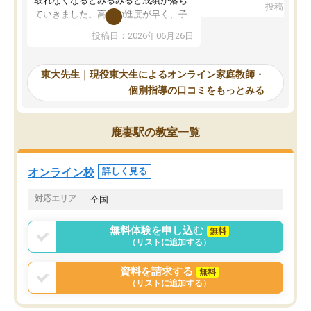
取れなくなるとみるみると成績が落ち
投稿日：20
で、当初は模試でD判定
ていきました。高校の進度が早く、子
していたのですが、やは
供も家に帰って勉強の話すると嫌な反
投稿日：2026年06月26日
験勉強に詳しく、先生か
応を示します。東大先生にお願いして
受け合格できました。ま
からは効率的な計画を先生が立ててく
自習室が毎日使えていつ
れるので、親としても安心です。毎日
東大先生｜現役東大生によるオンライン家庭教師・
るのが心強かったようで
使える自習室とかもあり、わからない
個別指導の口コミをもっとみる
謝です。
ところがあれば先生が回答してくれる
のも重宝しています。
鹿妻駅の教室一覧
オンライン校
詳しく見る
対応エリア
全国
無料体験を申し込む
無料
（リストに追加する）
資料を請求する
無料
（リストに追加する）