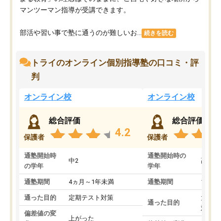
マンツーマン指導が受講できます。
部活や習い事で塾に通うのが難しいお...
続きを読む
トライのオンライン個別指導塾の口コミ・評
判
オンライン校
オンライン校
総合評価
総合評価
4.2
保護者
保護者
通塾開始時
通塾開始時の
中2
高3
の学年
学年
通塾期間
4ヵ月～1年未満
通塾期間
1～3
通った目的
定期テスト対策
大学入
通った目的
対策
偏差値の変
上がった