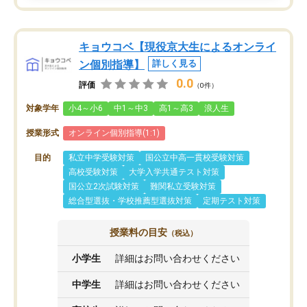
キョウコベ【現役京大生によるオンライ
ン個別指導】
詳しく見る
0.0
評価
（0件）
対象学年
小4～小6
中1～中3
高1～高3
浪人生
授業形式
オンライン個別指導(1:1)
目的
私立中学受験対策
国公立中高一貫校受験対策
高校受験対策
大学入学共通テスト対策
国公立2次試験対策
難関私立受験対策
総合型選抜・学校推薦型選抜対策
定期テスト対策
授業料の目安
（税込）
小学生
詳細はお問い合わせください
中学生
詳細はお問い合わせください