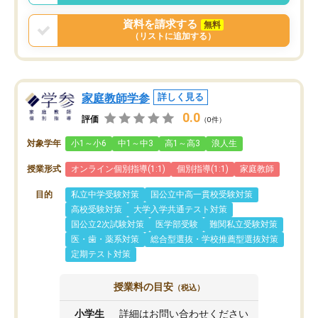
資料を請求する
無料
（リストに追加する）
家庭教師学参
詳しく見る
0.0
評価
（0件）
対象学年
小1～小6
中1～中3
高1～高3
浪人生
授業形式
オンライン個別指導(1:1)
個別指導(1:1)
家庭教師
目的
私立中学受験対策
国公立中高一貫校受験対策
高校受験対策
大学入学共通テスト対策
国公立2次試験対策
医学部受験
難関私立受験対策
医・歯・薬系対策
総合型選抜・学校推薦型選抜対策
定期テスト対策
授業料の目安
（税込）
小学生
詳細はお問い合わせください