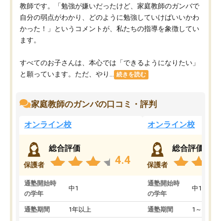
教師です。「勉強が嫌いだったけど、家庭教師のガンバで
自分の弱点がわかり、どのように勉強していけばいいかわ
かった！」というコメントが、私たちの指導を象徴してい
ます。
すべてのお子さんは、本心では「できるようになりたい」
と願っています。ただ、やり...
続きを読む
家庭教師のガンバの口コミ・評判
オンライン校
オンライン校
総合評価
総合評価
4.4
保護者
保護者
通塾開始時
通塾開始時
中1
中1
の学年
の学年
通塾期間
1年以上
通塾期間
1～3ヵ月