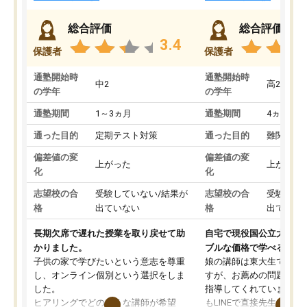
総合評価
総合評価
3.4
保護者
保護者
通塾開始時
通塾開始時
中2
高2
の学年
の学年
通塾期間
1～3ヵ月
通塾期間
4ヵ月～1
通った目的
定期テスト対策
通った目的
難関私立
偏差値の変
偏差値の変
上がった
上がった
化
化
志望校の合
受験していない/結果が
志望校の合
受験して
格
出ていない
格
出ていな
長期欠席で遅れた授業を取り戻せて助
自宅で現役国公立大学生
かりました。
ブルな価格で学べる
子供の家で学びたいという意志を尊重
娘の講師は東大生では無
し、オンライン個別という選択をしま
すが、お薦めの問題集や
した。
指導してくれています。2
ヒアリングでどのような講師が希望
もLINEで直接先生に質問