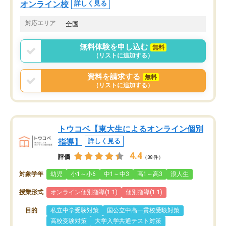
オンライン校
詳しく見る
対応エリア
全国
無料体験を申し込む
無料
（リストに追加する）
資料を請求する
無料
（リストに追加する）
トウコベ【東大生によるオンライン個別
指導】
詳しく見る
4.4
評価
（38件）
対象学年
幼児
小1～小6
中1～中3
高1～高3
浪人生
授業形式
オンライン個別指導(1:1)
個別指導(1:1)
目的
私立中学受験対策
国公立中高一貫校受験対策
高校受験対策
大学入学共通テスト対策