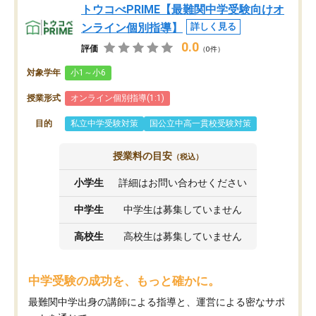
トウコべPRIME【最難関中学受験向けオ
ンライン個別指導】
詳しく見る
0.0
評価
（0件）
対象学年
小1～小6
授業形式
オンライン個別指導(1:1)
目的
私立中学受験対策
国公立中高一貫校受験対策
授業料の目安
（税込）
小学生
詳細はお問い合わせください
中学生
中学生は募集していません
高校生
高校生は募集していません
中学受験の成功を、もっと確かに。
最難関中学出身の講師による指導と、運営による密なサポ