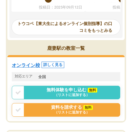
か、オプションは付帯するかなど選ぶ
教科でも)。受講科目や
投稿日：2025年09月12日
投稿日：20
事が出来ました。
めれるので、個人に合っ
講師とのマッチング後講師との初回ミ
ると思います。カリキュ
ーティングを行い、その講師で良いか
いなのがあり(有料)、受
トウコベ【東大生によるオンライン個別指導】の口
他の講師を希望するか子供との相性も
ことをどんなスケジュー
コミをもっとみる
見てから講師を決定する事ができま
くか相談したのですが、
す。
ち期待したものではなく
うちの子は、初回面談の講師の方で決
内容でした。それでも明
鹿妻駅の教室一覧
定しました。
やる気も出ましたし、苦
くなってきたようなので
オンラインツールを使用した単語帳の
お願いして良かったと思
オンライン校
詳しく見る
共有があり宿題もそちらで出される形
も合わなければチェンジ
でした。
娘は3科目ともずっと同
対応エリア
全国
2ヶ月で担当講師の方がお辞めになると
言う事で講師変更の申し出があり、あ
無料体験を申し込む
無料
まりに短期での変更だった為、塾に通
（リストに追加する）
う事にして退会しました。遅れも取り
戻せ、授業内容や講師の方は良かった
資料を請求する
無料
と思います。
（リストに追加する）