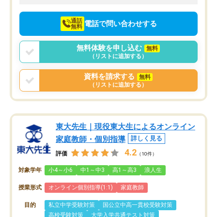
向けて頑張っています。
通話
電話で問い合わせする
無料
無料体験を申し込む
無料
（リストに追加する）
資料を請求する
無料
（リストに追加する）
東大先生｜現役東大生によるオンライン
家庭教師・個別指導
詳しく見る
4.2
評価
（10件）
対象学年
小4～小6
中1～中3
高1～高3
浪人生
授業形式
オンライン個別指導(1:1)
家庭教師
目的
私立中学受験対策
国公立中高一貫校受験対策
高校受験対策
大学入学共通テスト対策