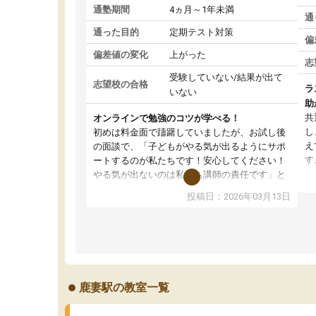
通塾期間
4ヵ月～1年未満
通
通った目的
定期テスト対策
偏
偏差値の変化
上がった
志
受験していない/結果が出て
志望校の合格
ラ
いない
助
共
オンラインで勉強のコツが学べる！
し
初めは料金面で躊躇していましたが、お試し後
え
の面談で、「子どもがやる気が出るようにサポ
す
ートするのが私たちです！安心してください！
が
やる気が出ないのは私たち講師の責任です」と
の
言ってくださり、確かに！と考えて、思い切っ
投稿日：2026年03月13日
ピ
て入塾しました。英語が苦手だったんですが、
す
学生の先生から学ぶことで、勉強のコツみたい
通
なものをつかみ、徐々に成績が上がったらいい
切
なと思っていました。何が今足りないのかを的
確に指導いただき、子どももびっくりするほど
楽しんでやる気を持って塾を受けています。狙
鹿妻駅の教室一覧
い通り、少しずつ成績も上がり、苦手意識も無
くなってきたので、さらに苦手な数学も追加で
お願いしました。来年の高校受験に向けて頑張