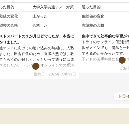
った目的
大学入学共通テスト対策
通った目的
差値の変化
上がった
偏差値の変化
望校の合格
合格した
志望校の合格
ストスパートの１か月ほどでしたが、本当に
集中できて効率的な学習が
トライのオンライン個別指
かりました。
習がメインでも、講師と一
通テストに向けての追い込みの時期に、入塾
できるのが良かったです。
ました。田舎在住のため、近隣の塾では、教
子どもの苦手科目に合わせ
てもらうのが難しく、かといって通うには遠
軟に組まれて、理解度に応
ぎましたが、トライならオンラインでの受講
投稿日
て下さいました。
可能なので本当に助かりました。共通テスト
投稿日：2025年08月22日
通塾の負担がなく、時間に
内容重視でしたが、娘がわからないところを
部活動との両立がしやすか
ンポイントで教えて頂いて、とてもわかりや
子ども自身も自分の理解度
かったと話していました。一生を左右する共
感しているようでした。
テスト、多少お金がかかってもと思い、思い
トラ
料金はやや高めではありま
って入塾してよかったです。
が受けられて満足していま
おかげで志望校に合格でき