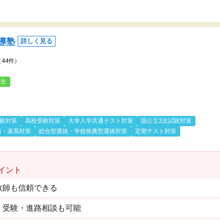
導塾
詳しく見る
（44件）
人生
験対策
高校受験対策
大学入学共通テスト対策
国公立2次試験対策
歯・薬系対策
総合型選抜・学校推薦型選抜対策
定期テスト対策
イント
教師も信頼できる
。受験・進路相談も可能