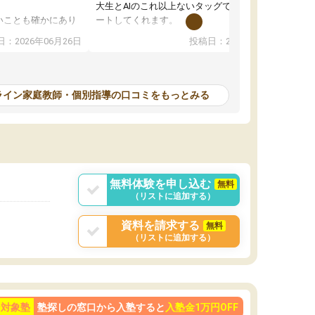
大生とAIのこれ以上ないタッグで、学習をサポ
いことも確かにあり
ートしてくれます。
は徐々に減ってき
また、オンラインの自習室もまだ使えていませ
：2026年06月26日
投稿日：2026年06月18日
本人もやる気になっ
んが毎日利用でき（東大生が常駐していま
す）、必要なサービスが全て整っています。
計画を立ててくれて自走できるように導いてく
れるので、ちょっと教わるぐらいじゃ全然時間
ライン家庭教師・個別指導の口コミをもっとみる
が足りない！ みたいな方にピッタリです。
無料体験を申し込む
無料
（リストに追加する）
資料を請求する
無料
（リストに追加する）
ン対象塾
塾探しの窓口から入塾すると
入塾金1万円OFF