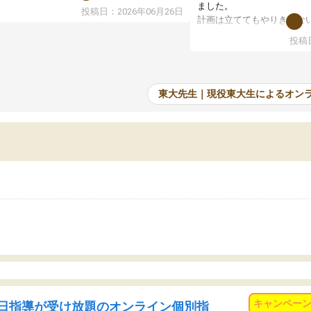
で、当初は模試でD判定でしたので心配して
ました。
投稿日：2026年06月26日
たのですが、やはり東大生は受験勉強に詳し
計画は立ててもやりきれな
、先生から良い刺激を受け合格できました。
ますが、サボってしまう日
投稿日
たオンライン自習室が毎日使えていつでも質
て、成績が上がったことで
できるのが心強かったようです。本当に感謝
てきています。
す。
東大先生｜現役東大生によるオン
キャンペー
日指導が受け放題のオンライン個別指