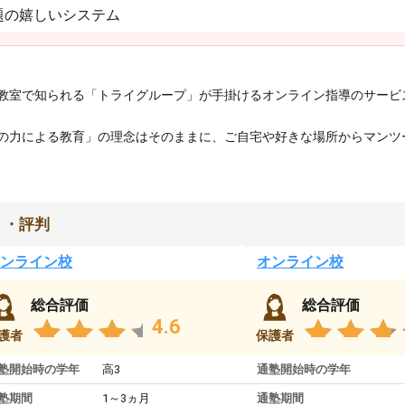
題の嬉しいシステム
教室で知られる「トライグループ」が手掛けるオンライン指導のサービ
の力による教育」の理念はそのままに、ご自宅や好きな場所からマンツ
ミ・評判
ンライン校
オンライン校
総合評価
総合評価
4.6
護者
保護者
塾開始時の学年
高3
通塾開始時の学年
塾期間
1～3ヵ月
通塾期間