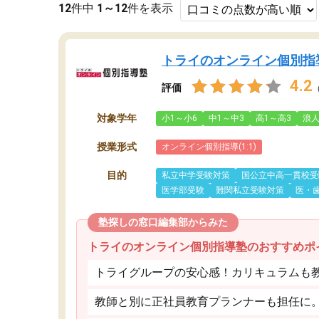
12
件中
1～12
件を表示
トライのオンライン個別指
4.2
評価
対象学年
小1～小6
中1～中3
高1～高3
浪
授業形式
オンライン個別指導(1:1)
目的
私立中学受験対策
国公立中高一貫校受
医学部受験
難関私立受験対策
医・
塾探しの窓口編集部からみた
トライのオンライン個別指導塾のおすすめポ
トライグループの安心感！カリキュラムも
教師と別に正社員教育プランナーも担任に