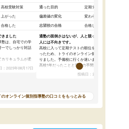
高校受験対策
通った目的
定期テスト対策
上がった
偏差値の変化
変わらなかった
合格した
志望校の合格
合格した
できました
通塾の面倒さはないが、人と競って勉強したい
導塾は、自宅での学
人には不向きです。
対一でしっかり対話
高校に入って定期テストの順位を下げたくなか
ったため、トライのオンライン個別指導塾に入
てカリキュラムが柔
りました。予備校に行くか迷いましたが、まだ
じて進み方を調整し
高校1年だったことと通塾の手間が面倒だったの
：2025年08月17日
でオンラインを選択しました。こちらの塾では
投稿日：2025年08月09日
も融通が利くので、
定期テストの内容に合わせて宿題を出してもら
ったです。
ったり、苦手な教科の対策をしてもらえたのが
がアップするのを実
良かったです。先生の指導も分かりやすくて良
かったのですが、自分以外の人がどのくらい同
イのオンライン個別指導塾の口コミをもっとみる
すが、質の良い指導
じ勉強を理解しているのかが分からず、その点
す。
が不安でした。性格的に人と競ったほうが勉強
て感謝しています。
するため、自分には集団の塾が合っていると思
い、こちらを辞めて別の予備校に通うようにな
りました。