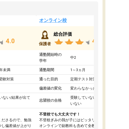
オンライン校
総合評価
4.0
4.4
保護者
通塾開始時の
中2
学年
1年未満
通塾期間
1～3ヵ月
受験対策
通った目的
定期テスト対策
偏差値の変化
変わらなかった
いない/結果が出て
受験していない/結果が出て
志望校の合格
いない
不登校でも大丈夫です！
くださるので、勉強
不登校ぎみの我が子にはピッタリの塾です。
少し偏差値が上がり
オンラインで副教科も含めて全教科対応で、東