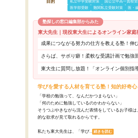
目的
私立中学受験対策
国公立中高一貫校受
医学部受験
難関私立受験対策
医・
塾探しの窓口編集部からみた
東大先生｜現役東大生によるオンライン家庭
成果につながる努力の仕方を教える塾！伸
さらば、サボり癖！柔軟な受講計画で勉強
東大生に質問し放題！「オンライン個別指
学びを愛する人材を育てる塾！知的好奇心
「学校の勉強って、なんだかつまらない」
「何のために勉強しているのかわからない」
そうつぶやきながら沈んだ表情をしているお子様は
的な欲求が見て取れるからです。
私たち東大先生は、「学び...
続きを読む