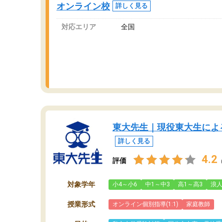
オンライン校
詳しく見る
っています。
対応エリア
全国
東大先生｜現役東大生によ
詳しく見る
4.2
評価
対象学年
小4～小6
中1～中3
高1～高3
浪
授業形式
オンライン個別指導(1:1)
家庭教師