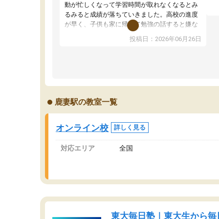
望
動が忙しくなって学習時間が取れなくなるとみ
い
るみると成績が落ちていきました。高校の進度
く
が早く、子供も家に帰って勉強の話すると嫌な
ま
反応を示します。東大先生にお願いしてからは
投稿日：2026年06月26日
問
効率的な計画を先生が立ててくれるので、親と
で
しても安心です。毎日使える自習室とかもあ
り、わからないところがあれば先生が回答して
くれるのも重宝しています。
鹿妻駅の教室一覧
オンライン校
詳しく見る
対応エリア
全国
東大毎日塾｜東大生から毎