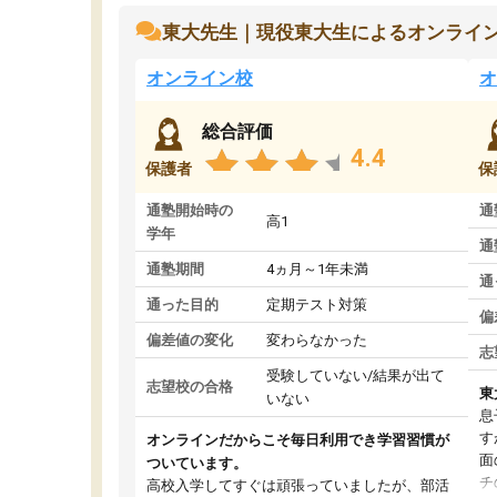
東大先生｜現役東大生によるオンライ
オンライン校
オ
総合評価
4.4
保護者
保
通塾開始時の
通
高1
学年
通
通塾期間
4ヵ月～1年未満
通
通った目的
定期テスト対策
偏
偏差値の変化
変わらなかった
志
受験していない/結果が出て
志望校の合格
東
いない
息
す
オンラインだからこそ毎日利用でき学習習慣が
面
ついています。
チ
高校入学してすぐは頑張っていましたが、部活