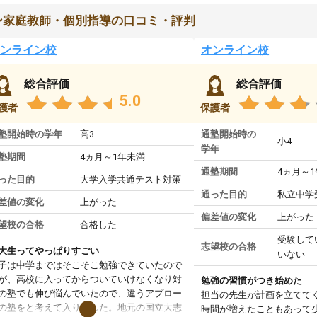
ン家庭教師・個別指導の口コミ・評判
ンライン校
オンライン校
総合評価
総合評価
5.0
護者
保護者
塾開始時の学年
高3
通塾開始時の
小4
学年
塾期間
4ヵ月～1年未満
通塾期間
4ヵ月～
った目的
大学入学共通テスト対策
通った目的
私立中学
差値の変化
上がった
偏差値の変化
上がった
望校の合格
合格した
受験して
志望校の合格
大生ってやっぱりすごい
いない
子は中学まではそこそこ勉強できていたので
が、高校に入ってからついていけなくなり対
勉強の習慣がつき始めた
の塾でも伸び悩んでいたので、違うアプロー
担当の先生が計画を立てて
の塾をと考えて入りました。地元の国立大志
時間が増えたこともあって