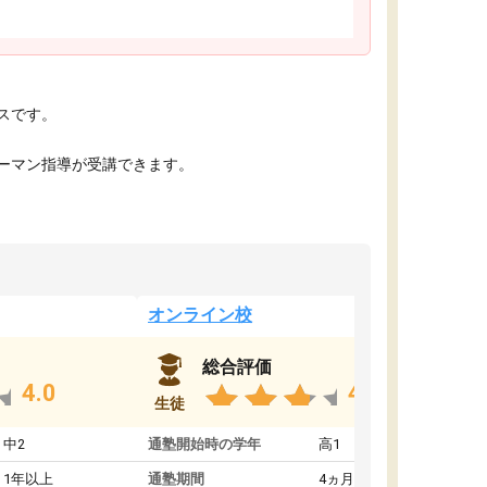
スです。
ーマン指導が受講できます。
オンライン校
総合評価
4.0
4.0
生徒
中2
通塾開始時の学年
高1
1年以上
通塾期間
4ヵ月～1年未満