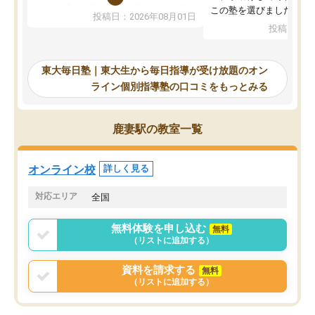
入試本番に地歴の学習が間に合わず不
この塾を選びました。
投稿日：2026年08月01日
合格となってしまいました。その経験
投稿日：20
を踏まえ、浪人が決まった際に勉強計
画を考えてもらえる塾を探した結果、
東大毎日塾にたどり着きました。学習
東大毎日塾｜東大生から毎日指導が受け放題のオン
の長期計画や日々の勉強のやり方につ
ライン個別指導塾の口コミをもっとみる
いて客観的なアドバイスをいただけた
ので、自信をもって受験勉強を進める
ことができました。自分のように勉強
鹿妻駅の教室一覧
のやり方や進捗管理で苦労している方
には特におすすめしたい塾です。
オンライン校
詳しく見る
対応エリア
全国
無料体験を申し込む
無料
（リストに追加する）
資料を請求する
無料
（リストに追加する）