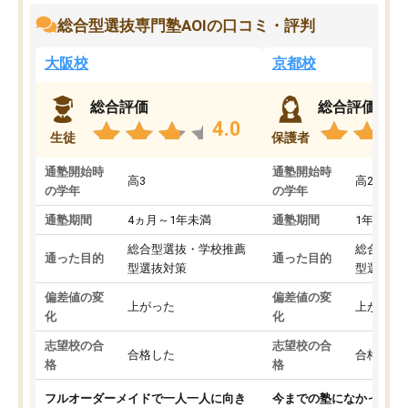
総合型選抜専門塾AOIの口コミ・評判
大阪校
京都校
総合評価
総合評価
4.0
生徒
保護者
通塾開始時
通塾開始時
高3
高2
の学年
の学年
通塾期間
4ヵ月～1年未満
通塾期間
1年以上
総合型選抜・学校推薦
総合型選
通った目的
通った目的
型選抜対策
型選抜対
偏差値の変
偏差値の変
上がった
上がった
化
化
志望校の合
志望校の合
合格した
合格した
格
格
フルオーダーメイドで一人一人に向き
今までの塾になかったA