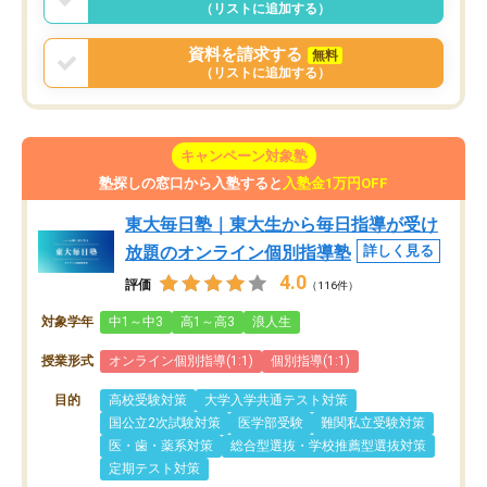
（リストに追加する）
資料を請求する
無料
（リストに追加する）
キャンペーン対象塾
塾探しの窓口から入塾すると
入塾金1万円OFF
東大毎日塾｜東大生から毎日指導が受け
放題のオンライン個別指導塾
詳しく見る
4.0
評価
（116件）
対象学年
中1～中3
高1～高3
浪人生
授業形式
オンライン個別指導(1:1)
個別指導(1:1)
目的
高校受験対策
大学入学共通テスト対策
国公立2次試験対策
医学部受験
難関私立受験対策
医・歯・薬系対策
総合型選抜・学校推薦型選抜対策
定期テスト対策