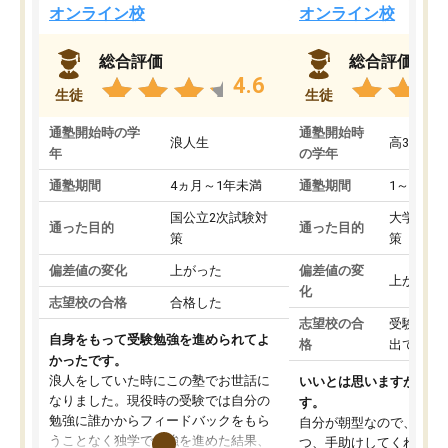
オンライン校
オンライン校
総合評価
総合評価
4.6
生徒
生徒
通塾開始時の学
通塾開始時
浪人生
高3
年
の学年
通塾期間
4ヵ月～1年未満
通塾期間
1～3ヵ月
国公立2次試験対
大学入学
通った目的
通った目的
策
策
偏差値の変化
上がった
偏差値の変
上がった
化
志望校の合格
合格した
志望校の合
受験して
自身をもって受験勉強を進められてよ
格
出ていな
かったです。
浪人をしていた時にこの塾でお世話に
いいとは思いますが、料
なりました。現役時の受験では自分の
す。
勉強に誰かからフィードバックをもら
自分が朝型なので、自習
うことなく独学で勉強を進めた結果、
つ、手助けしてくれる設