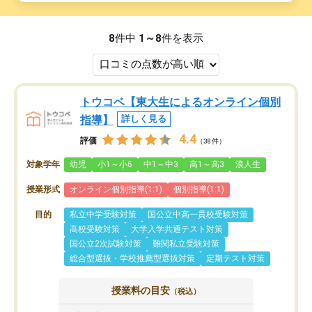
8
件中
1～8
件を表示
トウコベ【東大生によるオンライン個別
指導】
詳しく見る
4.4
評価
（38件）
対象学年
幼児
小1～小6
中1～中3
高1～高3
浪人生
授業形式
オンライン個別指導(1:1)
個別指導(1:1)
目的
私立中学受験対策
国公立中高一貫校受験対策
高校受験対策
大学入学共通テスト対策
国公立2次試験対策
難関私立受験対策
総合型選抜・学校推薦型選抜対策
定期テスト対策
授業料の目安
（税込）