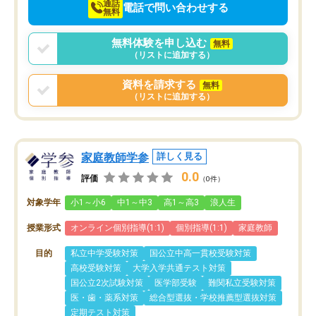
通話
電話で問い合わせする
無料
無料体験を申し込む
無料
（リストに追加する）
資料を請求する
無料
（リストに追加する）
家庭教師学参
詳しく見る
0.0
評価
（0件）
対象学年
小1～小6
中1～中3
高1～高3
浪人生
授業形式
オンライン個別指導(1:1)
個別指導(1:1)
家庭教師
目的
私立中学受験対策
国公立中高一貫校受験対策
高校受験対策
大学入学共通テスト対策
国公立2次試験対策
医学部受験
難関私立受験対策
医・歯・薬系対策
総合型選抜・学校推薦型選抜対策
定期テスト対策