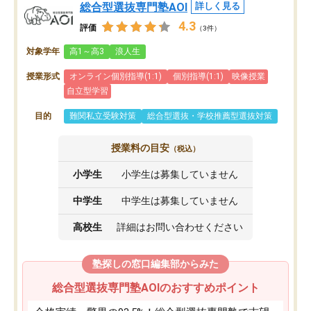
総合型選抜専門塾AOI
詳しく見る
4.3
評価
（3件）
対象学年
高1～高3
浪人生
授業形式
オンライン個別指導(1:1)
個別指導(1:1)
映像授業
自立型学習
目的
難関私立受験対策
総合型選抜・学校推薦型選抜対策
授業料の目安
（税込）
小学生
小学生は募集していません
中学生
中学生は募集していません
高校生
詳細はお問い合わせください
塾探しの窓口編集部からみた
総合型選抜専門塾AOIのおすすめポイント