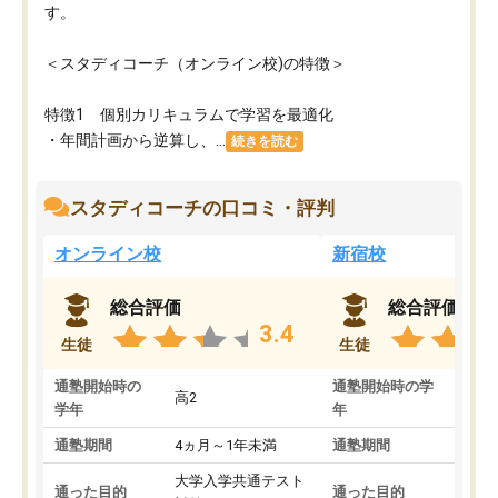
す。
＜スタディコーチ（オンライン校)の特徴＞
特徴1 個別カリキュラムで学習を最適化
・年間計画から逆算し、...
続きを読む
スタディコーチの口コミ・評判
オンライン校
新宿校
総合評価
総合評価
3.4
生徒
生徒
通塾開始時の
通塾開始時の学
高2
高2
学年
年
通塾期間
4ヵ月～1年未満
通塾期間
1～
大学入学共通テスト
国公
通った目的
通った目的