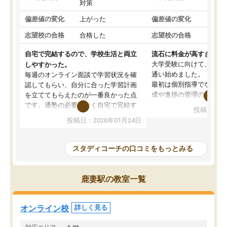
対策
策
偏差値の変化
上がった
偏差値の変化
変わ
志望校の合格
合格した
志望校の合格
合格
自宅で完結するので、学校生活と両立
流石に料金が高すぎる
大学受験に向けて、高2
しやすかった。
通い始めました。
毎週のオンライン面談で学習状況を確
最初は個別指導でなく、
認してもらい、自分に合った学習計画
成や進捗の管理のみのコ
を立ててもらえたのが一番良かった点
ていましたが、あまり効
です。通塾の必要がなく自宅で完結す
投稿日：20
じ個別指導コースに変更
るため、学校や部活と両立しやすかっ
投稿日：2026年01月24日
講師には早稲田大学生の
たです。コーチが現役大学生で相談し
れましたが、はっきり言
やすく、勉強面だけでなく受験期の不
性が良くなかったです。
安も気軽に話せました。勉強習慣が身
スタディコーチの口コミをもっとみる
モチベーションが上がら
についたと感じています。また、チャ
にやめてしまいました。
ットで質問できるのも便利でした。一
追加で料金を払うことで
人では迷いがちだった受験勉強を、最
鹿妻駅の教室一覧
方に変更することも可能
後まで続けられたのはこの塾のおかげ
の方の予定が空いていな
だと思います。
そもそも月謝が高い塾な
オンライン校
詳しく見る
人には合わないと思いま
総合してあまりお勧めで