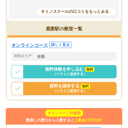
授業で教えてもらうとい
で、通塾日以外も机に向かうのが苦で
の仕方をコーチングして
はなくなりました。
キミノスクールの口コミをもっとみる
ルなので、家での学習習
身につきました。結果と
講師の方との距離も近く、親身なコー
た英語の偏差値が10以上
チングのおかげで、停滞期もモチベー
鹿妻駅の教室一覧
していた公立高校に無事
ションを維持できました。「やらされ
た。自分から学ぶ姿勢を
る勉強」から「目標のための勉強」へ
たい家庭には本当におす
意識が変わったことが、目標校への合
オンラインコース
詳しく見る
思います。
格に繋がったと思います。
対応エリア
全国
無料体験を申し込む
無料
（リストに追加する）
資料を請求する
無料
（リストに追加する）
キャンペーン対象塾
塾探しの窓口から入塾すると
入塾金1万円OFF