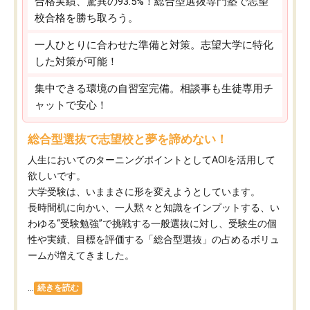
合格実績、驚異の93.5%！総合型選抜専門塾で志望
校合格を勝ち取ろう。
一人ひとりに合わせた準備と対策。志望大学に特化
した対策が可能！
集中できる環境の自習室完備。相談事も生徒専用チ
ャットで安心！
総合型選抜で志望校と夢を諦めない！
人生においてのターニングポイントとしてAOIを活用して
欲しいです。
大学受験は、いままさに形を変えようとしています。
長時間机に向かい、一人黙々と知識をインプットする、い
わゆる“受験勉強”で挑戦する一般選抜に対し、受験生の個
性や実績、目標を評価する「総合型選抜」の占めるボリュ
ームが増えてきました。
...
続きを読む