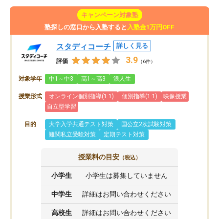
キャンペーン対象塾
塾探しの窓口から入塾すると
入塾金1万円OFF
スタディコーチ
詳しく見る
3.9
評価
（6件）
対象学年
中1～中3
高1～高3
浪人生
授業形式
オンライン個別指導(1:1)
個別指導(1:1)
映像授業
自立型学習
目的
大学入学共通テスト対策
国公立2次試験対策
難関私立受験対策
定期テスト対策
授業料の目安
（税込）
小学生
小学生は募集していません
中学生
詳細はお問い合わせください
高校生
詳細はお問い合わせください