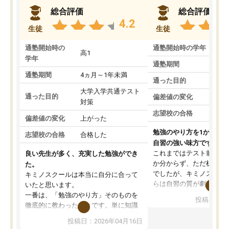
総合評価
総合評価
4.2
生徒
生徒
通塾開始時の
通塾開始時の学年
中
高1
学年
通塾期間
通塾期間
4ヵ月～1年未満
通った目的
大学入学共通テスト
通った目的
偏差値の変化
対策
志望校の合格
偏差値の変化
上がった
勉強のやり方を1から教
志望校の合格
合格した
自習の強い味方です。
これまではテスト前に何
良い先生が多く、充実した勉強ができ
か分からず、ただ机に座
た。
でしたが、キミノスクー
キミノスクールは本当に自分に合って
らは自習の質が劇的に変
いたと思います。
先生が毎日何をすべきか
一番は、「勉強のやり方」そのものを
投稿日：20
を明確にしてくれるので
徹底的に教わったことです。単に知識
ずに学習に取り組めるよ
を詰め込むのではなく、自学自習の習
投稿日：2026年04月16日
が一番の収穫です。
慣が身につくよう並走してくれるの