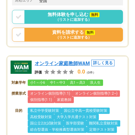
対応エリア
全国
りませんでした。
唯一、塾内の設備だけは
無料体験を申し込む
無料
で素晴らしかったです。
（リストに追加する）
資料を請求する
無料
（リストに追加する）
オンライン家庭教師WAM
詳しく見る
0.0
評価
（0件）
対象学年
小1～小6
中1～中3
高1～高3
浪人生
授業形式
オンライン個別指導(1:1)
オンライン個別指導(1:2~)
個別指導(1:1)
家庭教師
目的
私立中学受験対策
国公立中高一貫校受験対策
高校受験対策
大学入学共通テスト対策
国公立2次試験対策
医学部受験
難関私立受験対策
総合型選抜・学校推薦型選抜対策
定期テスト対策