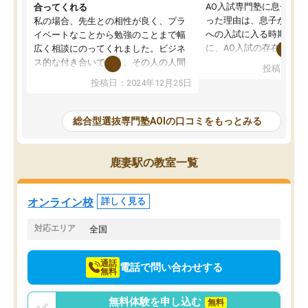
AO入試専門塾に息子を
合ってくれる
った理由は、息子が高校
私の場合、先生との相性が良く、プラ
への入試に入る時期に差
イベートなことから勉強のことまで幅
に、AO入試の存在を息
広く相談にのってくれました。ビジネ
してもその制度で合格し
ス的な付き合いでなく、その人の人間
投稿日：20
たことから、AOIに入塾
性までを適切に把握し、むきあってい
投稿日：2024年12月25日
思いました。
るなぁと強く感じることできました。
AOIでは、カウンセリン
また、他の先生の意見も聞いてみたい
で、AO入試を改めて知
と相談すると、他の先生も紹介してく
総合型選抜専門塾AOIの口コミをもっとみる
それに対しての具体的な
ださり、客観的なアドバイスもいただ
ことでした。更に子供の
くことができました（志望理由・自己
る適正等についても詳し
PR等の添削において）。そして、なに
鹿妻駅の教室一覧
でき、メンターの方々も
より自習室が解放されている点がよか
けてらっしゃいますので
ったです。友達と好きな時間に自習
せることができました。
し、お互いを高めあえる環境がありま
オンライン校
詳しく見る
した。
対応エリア
全国
通話
電話で問い合わせする
無料
無料体験を申し込む
無料