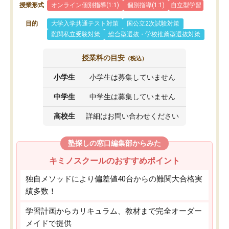
授業形式
オンライン個別指導(1:1)
個別指導(1:1)
自立型学習
目的
大学入学共通テスト対策
国公立2次試験対策
難関私立受験対策
総合型選抜・学校推薦型選抜対策
授業料の目安
（税込）
小学生
小学生は募集していません
中学生
中学生は募集していません
高校生
詳細はお問い合わせください
塾探しの窓口編集部からみた
キミノスクールのおすすめポイント
独自メソッドにより偏差値40台からの難関大合格実
績多数！
学習計画からカリキュラム、教材まで完全オーダー
メイドで提供