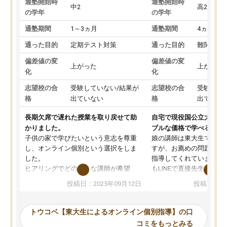
通塾開始時
通塾開始時
中2
高2
の学年
の学年
通塾期間
1～3ヵ月
通塾期間
4ヵ月～1
通った目的
定期テスト対策
通った目的
難関私立
偏差値の変
偏差値の変
上がった
上がった
化
化
志望校の合
受験していない/結果が
志望校の合
受験して
格
出ていない
格
出ていな
長期欠席で遅れた授業を取り戻せて助
自宅で現役国公立大学生
かりました。
ブルな価格で学べる
子供の家で学びたいという意志を尊重
娘の講師は東大生では無
し、オンライン個別という選択をしま
すが、お薦めの問題集や
した。
指導してくれています。2
ヒアリングでどのような講師が希望
もLINEで直接先生に質問
か、オプションは付帯するかなど選ぶ
教科でも)。受講科目や
投稿日：2025年09月12日
投稿日：20
事が出来ました。
めれるので、個人に合っ
講師とのマッチング後講師との初回ミ
ると思います。カリキュ
ーティングを行い、その講師で良いか
いなのがあり(有料)、受
トウコベ【東大生によるオンライン個別指導】の口
他の講師を希望するか子供との相性も
ことをどんなスケジュー
コミをもっとみる