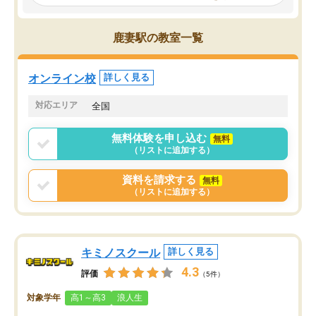
見てから講師を決定する事ができま
くか相談したのですが、
す。
ち期待したものではなく
うちの子は、初回面談の講師の方で決
内容でした。それでも明
鹿妻駅の教室一覧
定しました。
やる気も出ましたし、苦
くなってきたようなので
オンラインツールを使用した単語帳の
お願いして良かったと思
オンライン校
詳しく見る
共有があり宿題もそちらで出される形
も合わなければチェンジ
でした。
娘は3科目ともずっと同
対応エリア
全国
2ヶ月で担当講師の方がお辞めになると
言う事で講師変更の申し出があり、あ
無料体験を申し込む
無料
まりに短期での変更だった為、塾に通
（リストに追加する）
う事にして退会しました。遅れも取り
戻せ、授業内容や講師の方は良かった
資料を請求する
無料
と思います。
（リストに追加する）
キミノスクール
詳しく見る
4.3
評価
（5件）
対象学年
高1～高3
浪人生