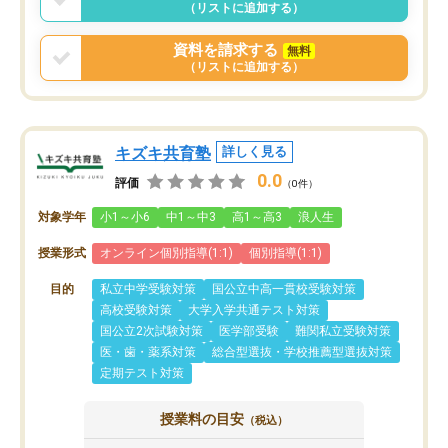
（リストに追加する）
資料を請求する
無料
（リストに追加する）
キズキ共育塾
詳しく見る
0.0
評価
（0件）
対象学年
小1～小6
中1～中3
高1～高3
浪人生
授業形式
オンライン個別指導(1:1)
個別指導(1:1)
目的
私立中学受験対策
国公立中高一貫校受験対策
高校受験対策
大学入学共通テスト対策
国公立2次試験対策
医学部受験
難関私立受験対策
医・歯・薬系対策
総合型選抜・学校推薦型選抜対策
定期テスト対策
授業料の目安
（税込）