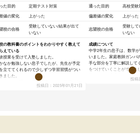
った目的
定期テスト対策
通った目的
高校受験
差値の変化
上がった
偏差値の変化
上がった
受験していない/結果が出て
受験して
望校の合格
志望校の合格
いない
いない
校の教科書のポイントをわかりやすく教えて
成績について
中学2年生の息子は、数学
らえている
いました。家庭教師ガンバ
験授業を受けて入塾しました。
手な部分を丁寧に解説して
かなか勉強しない息子でしたが、先生が予定
をつけていくことができま
を立ててくれるので少しずつ学習習慣がつい
期テストの成績が10点以上
きました。
投稿日
ても喜んでいます。
ンラインで週に一度の受講ですが、指導が無
投稿日：2025年01月21日
日も予定表に基づいて勉強したり、LINEでわ
らないところを質問できるのでとても助かっ
います。