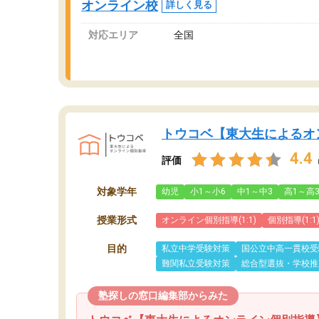
オンライン校
詳しく見る
対応エリア
全国
トウコベ【東大生によるオ
4.4
評価
対象学年
幼児
小1～小6
中1～中3
高1～高
授業形式
オンライン個別指導(1:1)
個別指導(1:1
目的
私立中学受験対策
国公立中高一貫校受
難関私立受験対策
総合型選抜・学校推
塾探しの窓口編集部からみた