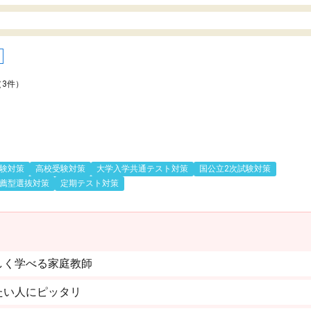
（3件）
験対策
高校受験対策
大学入学共通テスト対策
国公立2次試験対策
薦型選抜対策
定期テスト対策
しく学べる家庭教師
たい人にピッタリ