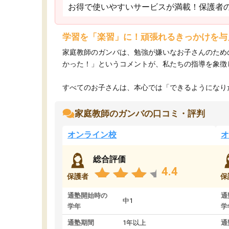
お得で使いやすいサービスが満載！保護者
学習を「楽習」に！頑張れるきっかけを与
家庭教師のガンバは、勉強が嫌いなお子さんのため
かった！」というコメントが、私たちの指導を象徴
すべてのお子さんは、本心では「できるようになりた
家庭教師のガンバの口コミ・評判
オンライン校
オ
総合評価
4.4
保護者
保
通塾開始時の
通
中1
学年
学
通塾期間
1年以上
通