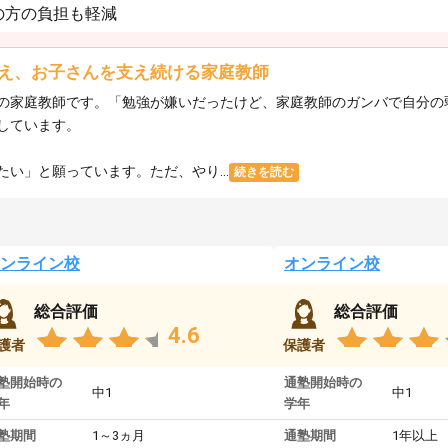
の方の負担も軽減
え、お子さんを支え続ける家庭教師
の家庭教師です。「勉強が嫌いだったけど、家庭教師のガンバで自分の
しています。
い」と願っています。ただ、やり...
続きを読む
ンライン校
オンライン校
総合評価
総合評価
4.6
護者
保護者
塾開始時の
通塾開始時の
中1
中1
年
学年
塾期間
1～3ヵ月
通塾期間
1年以上