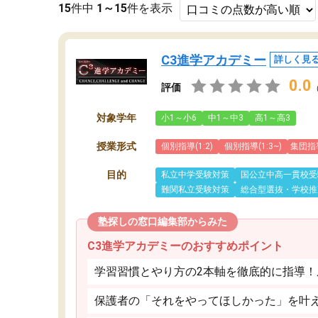
15
件中
1～15
件を表示
C3進学アカデミー
詳しく見
0.0
評価
対象学年
小1～小6
中1～中3
高1～高3
授業形式
個別指導(1:2)
個別指導(1:3~)
集団指
目的
私立中学受験対策
国公立中高一貫校受
難関私立受験対策
総合型選抜・学校推
塾探しの窓口編集部からみた
C3進学アカデミーのおすすめポイント
学習習慣とやり方の2本軸を徹底的に指導
保護者の「それをやってほしかった」を叶