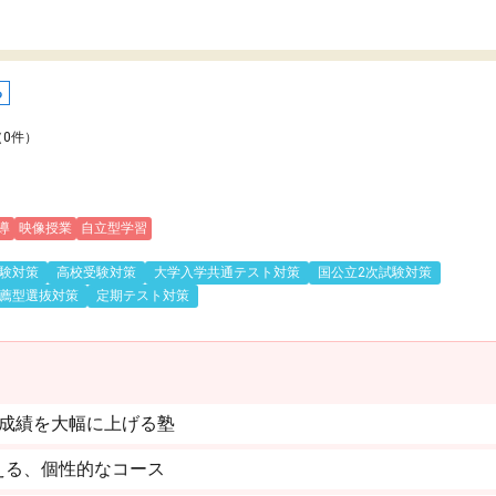
る
（0件）
導
映像授業
自立型学習
験対策
高校受験対策
大学入学共通テスト対策
国公立2次試験対策
薦型選抜対策
定期テスト対策
！成績を大幅に上げる塾
える、個性的なコース