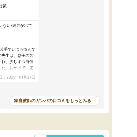
対策
いない/結果が出て
が苦手でいつも悩んで
の先生は、息子の苦
くれ、少しずつ自信
した。おかげで、定
アップし、本人もと
：2025年01月21日
家庭教師のガンバの口コミをもっとみる