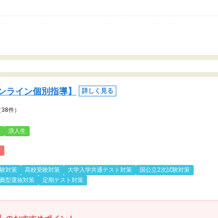
ンライン個別指導】
詳しく見る
（38件）
3
浪人生
)
験対策
高校受験対策
大学入学共通テスト対策
国公立2次試験対策
薦型選抜対策
定期テスト対策