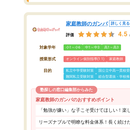
家庭教師のガンバ
詳しく見る
4.5
評価
対象学年
小1～小6
中1～中3
高1～高3
授業形式
オンライン個別指導(1:1)
家庭教師
目的
私立中学受験対策
国公立中高一貫校受
難関私立受験対策
総合型選抜・学校推
塾探しの窓口編集部からみた
家庭教師のガンバのおすすめポイント
「勉強が嫌い」な子こそ受けてほしい！楽
リーズナブルで明瞭な料金体系！長く続け