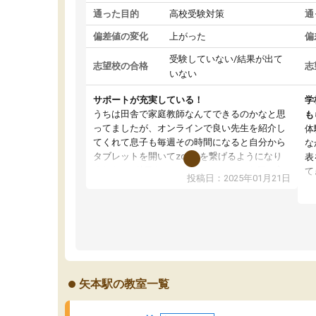
通った目的
高校受験対策
通
偏差値の変化
上がった
偏
受験していない/結果が出て
志望校の合格
志
いない
サポートが充実している！
学
うちは田舎で家庭教師なんてできるのかなと思
も
ってましたが、オンラインで良い先生を紹介し
体
てくれて息子も毎週その時間になると自分から
な
タブレットを開いてzoomを繋げるようになり
表
ました！5科目なんでもOKなのもとても気に入
て
投稿日：2025年01月21日
っています
オ
成績もだいぶ下の方でしたが、通い始めて1年ほ
い
どだった今では平均点以上の科目が増えてきま
か
した！あと1年受験まであるので無料の週末教室
て
を使用しながら頑張って欲しいと思います！
矢本駅の教室一覧