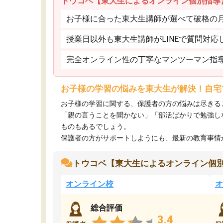
トウコベ【東大生によるオンライン個別指導
お子様に合った東大生講師が選べて破格の月額
授業日以外も東大生講師がLINEで質問対応
完全オンライン性の丁寧なマンツーマン指
お子様の学習の悩みを東大生が解決！自宅
お子様の学習に関する、保護者の方の悩みは尽きる
「親の言うことを聞かない」「部活ばかりで勉強し
ものもあるでしょう。
保護者の方がサポートしようにも、最新の教育事情がわ
トウコベ【東大生によるオンライン個
オンライン校
オ
総合評価
3.4