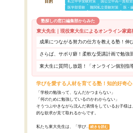
目的
私立中学受験対策
国公立中高一貫校受
医学部受験
難関私立受験対策
医・
塾探しの窓口編集部からみた
東大先生｜現役東大生によるオンライン家庭
成果につながる努力の仕方を教える塾！伸
さらば、サボり癖！柔軟な受講計画で勉強
東大生に質問し放題！「オンライン個別指
学びを愛する人材を育てる塾！知的好奇心
「学校の勉強って、なんだかつまらない」
「何のために勉強しているのかわからない」
そうつぶやきながら沈んだ表情をしているお子様は
的な欲求が見て取れるからです。
私たち東大先生は、「学び...
続きを読む