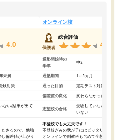
オンライン校
総合評価
4.0
4.4
保護者
通塾開始時の
中2
学年
1年未満
通塾期間
1～3ヵ月
受験対策
通った目的
定期テスト対策
偏差値の変化
変わらなかった
いない/結果が出て
受験していない/結果が出て
志望校の合格
いない
不登校でも大丈夫です！
くださるので、勉強
不登校ぎみの我が子にはピッタリの塾です。
少し偏差値が上がり
オンラインで副教科も含めて全教科対応で、東