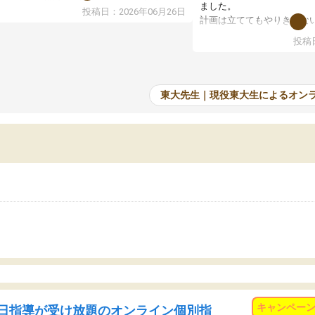
で、当初は模試でD判定でしたので心配して
ました。
投稿日：2026年06月26日
たのですが、やはり東大生は受験勉強に詳し
計画は立ててもやりきれな
、先生から良い刺激を受け合格できました。
ますが、サボってしまう日
投稿日
たオンライン自習室が毎日使えていつでも質
て、成績が上がったことで
できるのが心強かったようです。本当に感謝
てきています。
す。
東大先生｜現役東大生によるオン
キャンペー
日指導が受け放題のオンライン個別指