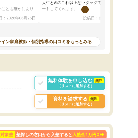
大生とAIのこれ以上ないタッグで、学習をサポ
いことも確かにあり
ートしてくれます。
は徐々に減ってき
また、オンラインの自習室もまだ使えていませ
：2026年06月26日
投稿日：2026年06月18日
本人もやる気になっ
んが毎日利用でき（東大生が常駐していま
す）、必要なサービスが全て整っています。
計画を立ててくれて自走できるように導いてく
れるので、ちょっと教わるぐらいじゃ全然時間
ライン家庭教師・個別指導の口コミをもっとみる
が足りない！ みたいな方にピッタリです。
無料体験を申し込む
無料
（リストに追加する）
資料を請求する
無料
（リストに追加する）
ン対象塾
塾探しの窓口から入塾すると
入塾金1万円OFF