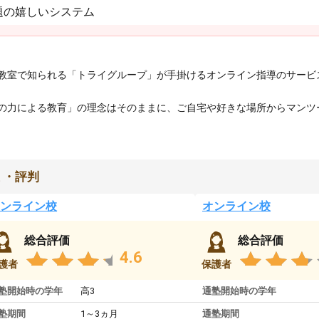
題の嬉しいシステム
教室で知られる「トライグループ」が手掛けるオンライン指導のサービ
の力による教育」の理念はそのままに、ご自宅や好きな場所からマンツ
ミ・評判
ンライン校
オンライン校
総合評価
総合評価
4.6
護者
保護者
塾開始時の学年
高3
通塾開始時の学年
塾期間
1～3ヵ月
通塾期間