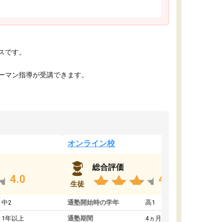
スです。
ーマン指導が受講できます。
オンライン校
総合評価
4.0
4.0
生徒
中2
通塾開始時の学年
高1
1年以上
通塾期間
4ヵ月～1年未満