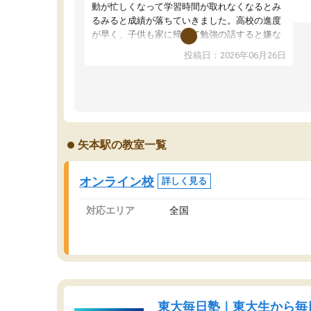
望
動が忙しくなって学習時間が取れなくなるとみ
い
るみると成績が落ちていきました。高校の進度
く
が早く、子供も家に帰って勉強の話すると嫌な
ま
反応を示します。東大先生にお願いしてからは
投稿日：2026年06月26日
問
効率的な計画を先生が立ててくれるので、親と
で
しても安心です。毎日使える自習室とかもあ
り、わからないところがあれば先生が回答して
くれるのも重宝しています。
矢本駅の教室一覧
オンライン校
詳しく見る
対応エリア
全国
東大毎日塾｜東大生から毎