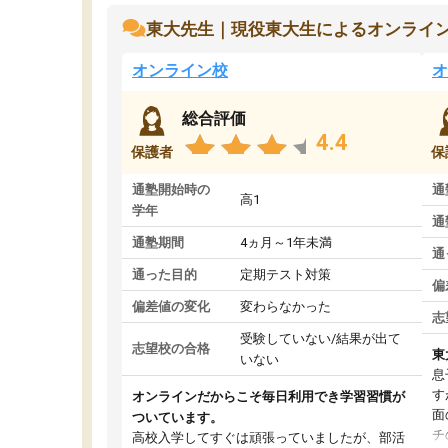
東大先生｜現役東大生によるオンライ
オンライン校
オ
総合評価
4.4
保護者
保
通塾開始時の
通
高1
学年
通
通塾期間
4ヵ月～1年未満
通
通った目的
定期テスト対策
偏
偏差値の変化
変わらなかった
志
受験していない/結果が出て
志望校の合格
東
いない
息
す
オンラインだからこそ毎日利用でき学習習慣が
面
ついています。
チ
高校入学してすぐは頑張っていましたが、部活