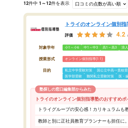
12
件中
1～12
件を表示
トライのオンライン個別指
4.2
評価
対象学年
小1～小6
中1～中3
高1～高3
浪
授業形式
オンライン個別指導(1:1)
目的
私立中学受験対策
国公立中高一貫校受
医学部受験
難関私立受験対策
医・
塾探しの窓口編集部からみた
トライのオンライン個別指導塾のおすすめポ
トライグループの安心感！カリキュラムも
教師と別に正社員教育プランナーも担任に