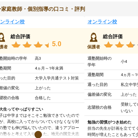
ン家庭教師・個別指導の口コミ・評判
ンライン校
オンライン校
総合評価
総合評価
5.0
護者
保護者
塾開始時の学年
高3
通塾開始時の
小4
学年
塾期間
4ヵ月～1年未満
通塾期間
4ヵ月～
った目的
大学入学共通テスト対策
通った目的
私立中学
差値の変化
上がった
偏差値の変化
上がった
望校の合格
合格した
受験して
志望校の合格
大生ってやっぱりすごい
いない
子は中学まではそこそこ勉強できていたので
が、高校に入ってからついていけなくなり対
勉強の習慣がつき始めた
の塾でも伸び悩んでいたので、違うアプロー
担当の先生が計画を立てて
の塾をと考えて入りました。地元の国立大志
時間が増えたこともあって