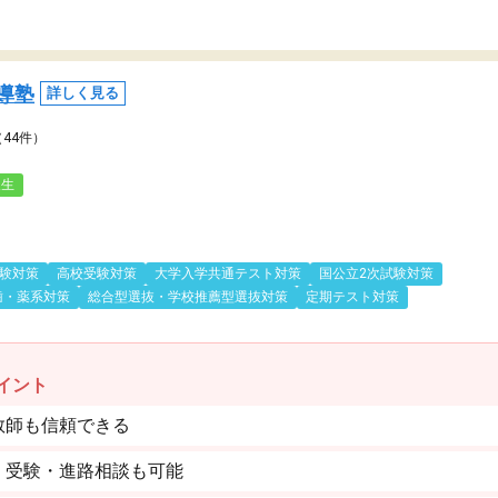
導塾
詳しく見る
（44件）
人生
験対策
高校受験対策
大学入学共通テスト対策
国公立2次試験対策
歯・薬系対策
総合型選抜・学校推薦型選抜対策
定期テスト対策
イント
教師も信頼できる
。受験・進路相談も可能