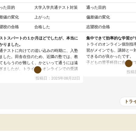
った目的
大学入学共通テスト対策
通った目的
差値の変化
上がった
偏差値の変化
望校の合格
合格した
志望校の合格
ストスパートの１か月ほどでしたが、本当に
集中できて効率的な学習が
トライのオンライン個別指
かりました。
習がメインでも、講師と一
通テストに向けての追い込みの時期に、入塾
できるのが良かったです。
ました。田舎在住のため、近隣の塾では、教
子どもの苦手科目に合わせ
てもらうのが難しく、かといって通うには遠
軟に組まれて、理解度に応
ぎましたが、トライならオンラインでの受講
投稿日
て下さいました。
可能なので本当に助かりました。共通テスト
投稿日：2025年08月22日
通塾の負担がなく、時間に
内容重視でしたが、娘がわからないところを
部活動との両立がしやすか
ンポイントで教えて頂いて、とてもわかりや
子ども自身も自分の理解度
かったと話していました。一生を左右する共
感しているようでした。
テスト、多少お金がかかってもと思い、思い
トラ
料金はやや高めではありま
って入塾してよかったです。
が受けられて満足していま
おかげで志望校に合格でき