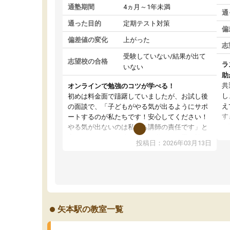
通塾期間
4ヵ月～1年未満
通
通った目的
定期テスト対策
偏
偏差値の変化
上がった
志
受験していない/結果が出て
志望校の合格
ラ
いない
助
共
オンラインで勉強のコツが学べる！
し
初めは料金面で躊躇していましたが、お試し後
え
の面談で、「子どもがやる気が出るようにサポ
す
ートするのが私たちです！安心してください！
が
やる気が出ないのは私たち講師の責任です」と
の
言ってくださり、確かに！と考えて、思い切っ
投稿日：2026年03月13日
ピ
て入塾しました。英語が苦手だったんですが、
す
学生の先生から学ぶことで、勉強のコツみたい
通
なものをつかみ、徐々に成績が上がったらいい
切
なと思っていました。何が今足りないのかを的
確に指導いただき、子どももびっくりするほど
楽しんでやる気を持って塾を受けています。狙
矢本駅の教室一覧
い通り、少しずつ成績も上がり、苦手意識も無
くなってきたので、さらに苦手な数学も追加で
お願いしました。来年の高校受験に向けて頑張