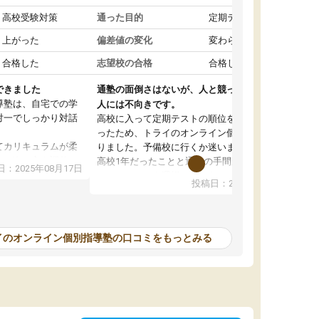
高校受験対策
通った目的
定期テスト対策
上がった
偏差値の変化
変わらなかった
合格した
志望校の合格
合格した
できました
通塾の面倒さはないが、人と競って勉強したい
導塾は、自宅での学
人には不向きです。
対一でしっかり対話
高校に入って定期テストの順位を下げたくなか
ったため、トライのオンライン個別指導塾に入
てカリキュラムが柔
りました。予備校に行くか迷いましたが、まだ
じて進み方を調整し
高校1年だったことと通塾の手間が面倒だったの
：2025年08月17日
でオンラインを選択しました。こちらの塾では
投稿日：2025年08月09日
も融通が利くので、
定期テストの内容に合わせて宿題を出してもら
ったです。
ったり、苦手な教科の対策をしてもらえたのが
がアップするのを実
良かったです。先生の指導も分かりやすくて良
かったのですが、自分以外の人がどのくらい同
イのオンライン個別指導塾の口コミをもっとみる
すが、質の良い指導
じ勉強を理解しているのかが分からず、その点
す。
が不安でした。性格的に人と競ったほうが勉強
て感謝しています。
するため、自分には集団の塾が合っていると思
い、こちらを辞めて別の予備校に通うようにな
りました。