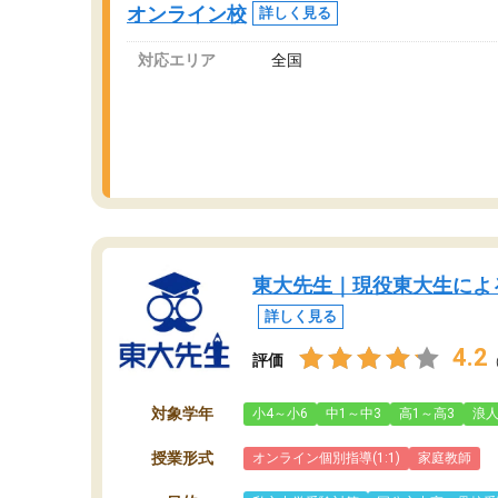
オンライン校
詳しく見る
っています。
対応エリア
全国
東大先生｜現役東大生によ
詳しく見る
4.2
評価
対象学年
小4～小6
中1～中3
高1～高3
浪
授業形式
オンライン個別指導(1:1)
家庭教師