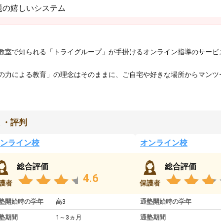
題の嬉しいシステム
教室で知られる「トライグループ」が手掛けるオンライン指導のサービ
の力による教育」の理念はそのままに、ご自宅や好きな場所からマンツ
ミ・評判
ンライン校
オンライン校
総合評価
総合評価
4.6
護者
保護者
塾開始時の学年
高3
通塾開始時の学年
塾期間
1～3ヵ月
通塾期間