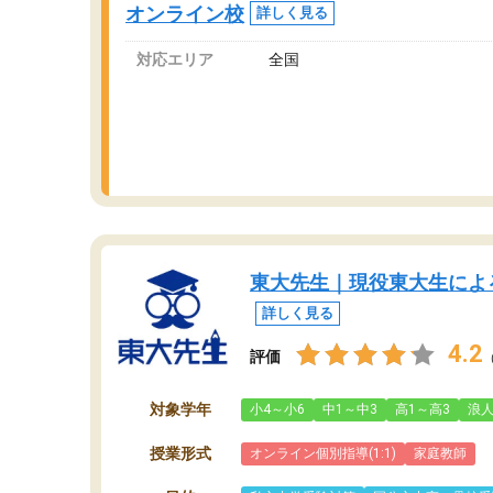
オンライン校
詳しく見る
っています。
対応エリア
全国
東大先生｜現役東大生によ
詳しく見る
4.2
評価
対象学年
小4～小6
中1～中3
高1～高3
浪
授業形式
オンライン個別指導(1:1)
家庭教師