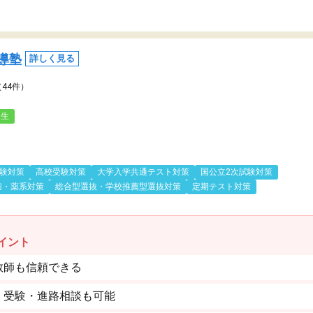
導塾
詳しく見る
（44件）
人生
験対策
高校受験対策
大学入学共通テスト対策
国公立2次試験対策
歯・薬系対策
総合型選抜・学校推薦型選抜対策
定期テスト対策
イント
教師も信頼できる
。受験・進路相談も可能