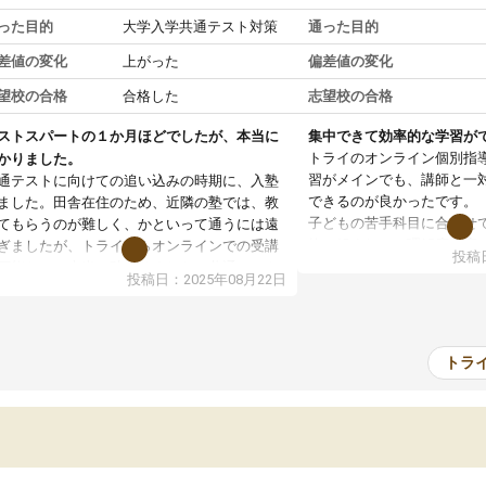
った目的
大学入学共通テスト対策
通った目的
差値の変化
上がった
偏差値の変化
望校の合格
合格した
志望校の合格
ストスパートの１か月ほどでしたが、本当に
集中できて効率的な学習が
トライのオンライン個別指
かりました。
習がメインでも、講師と一
通テストに向けての追い込みの時期に、入塾
できるのが良かったです。
ました。田舎在住のため、近隣の塾では、教
子どもの苦手科目に合わせ
てもらうのが難しく、かといって通うには遠
軟に組まれて、理解度に応
ぎましたが、トライならオンラインでの受講
投稿日
て下さいました。
可能なので本当に助かりました。共通テスト
投稿日：2025年08月22日
通塾の負担がなく、時間に
内容重視でしたが、娘がわからないところを
部活動との両立がしやすか
ンポイントで教えて頂いて、とてもわかりや
子ども自身も自分の理解度
かったと話していました。一生を左右する共
感しているようでした。
テスト、多少お金がかかってもと思い、思い
トラ
料金はやや高めではありま
って入塾してよかったです。
が受けられて満足していま
おかげで志望校に合格でき