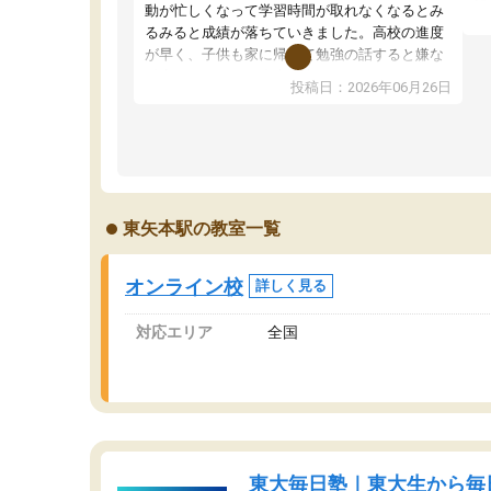
望
動が忙しくなって学習時間が取れなくなるとみ
い
るみると成績が落ちていきました。高校の進度
く
が早く、子供も家に帰って勉強の話すると嫌な
ま
反応を示します。東大先生にお願いしてからは
投稿日：2026年06月26日
問
効率的な計画を先生が立ててくれるので、親と
で
しても安心です。毎日使える自習室とかもあ
り、わからないところがあれば先生が回答して
くれるのも重宝しています。
東矢本駅の教室一覧
オンライン校
詳しく見る
対応エリア
全国
東大毎日塾｜東大生から毎