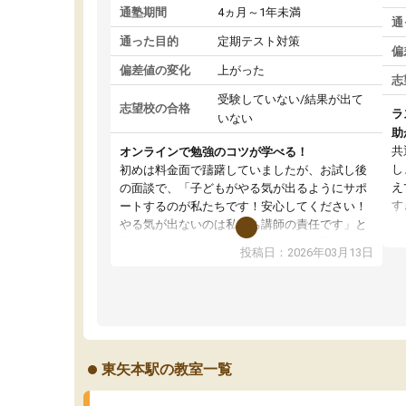
通塾期間
4ヵ月～1年未満
通
通った目的
定期テスト対策
偏
偏差値の変化
上がった
志
受験していない/結果が出て
志望校の合格
ラ
いない
助
共
オンラインで勉強のコツが学べる！
し
初めは料金面で躊躇していましたが、お試し後
え
の面談で、「子どもがやる気が出るようにサポ
す
ートするのが私たちです！安心してください！
が
やる気が出ないのは私たち講師の責任です」と
の
言ってくださり、確かに！と考えて、思い切っ
投稿日：2026年03月13日
ピ
て入塾しました。英語が苦手だったんですが、
す
学生の先生から学ぶことで、勉強のコツみたい
通
なものをつかみ、徐々に成績が上がったらいい
切
なと思っていました。何が今足りないのかを的
確に指導いただき、子どももびっくりするほど
楽しんでやる気を持って塾を受けています。狙
東矢本駅の教室一覧
い通り、少しずつ成績も上がり、苦手意識も無
くなってきたので、さらに苦手な数学も追加で
お願いしました。来年の高校受験に向けて頑張