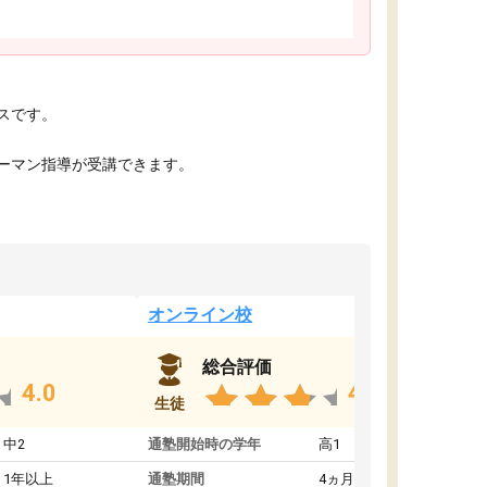
スです。
ーマン指導が受講できます。
オンライン校
総合評価
4.0
4.0
生徒
中2
通塾開始時の学年
高1
1年以上
通塾期間
4ヵ月～1年未満