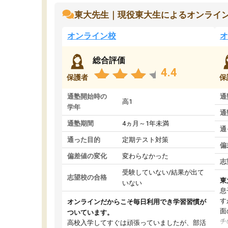
東大先生｜現役東大生によるオンライ
オンライン校
オ
総合評価
4.4
保護者
保
通塾開始時の
通
高1
学年
通
通塾期間
4ヵ月～1年未満
通
通った目的
定期テスト対策
偏
偏差値の変化
変わらなかった
志
受験していない/結果が出て
志望校の合格
東
いない
息
す
オンラインだからこそ毎日利用でき学習習慣が
面
ついています。
チ
高校入学してすぐは頑張っていましたが、部活