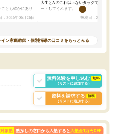
大生とAIのこれ以上ないタッグで、学習をサポ
いことも確かにあり
ートしてくれます。
は徐々に減ってき
また、オンラインの自習室もまだ使えていませ
：2026年06月26日
投稿日：2026年06月18日
本人もやる気になっ
んが毎日利用でき（東大生が常駐していま
す）、必要なサービスが全て整っています。
計画を立ててくれて自走できるように導いてく
れるので、ちょっと教わるぐらいじゃ全然時間
ライン家庭教師・個別指導の口コミをもっとみる
が足りない！ みたいな方にピッタリです。
無料体験を申し込む
無料
（リストに追加する）
資料を請求する
無料
（リストに追加する）
ン対象塾
塾探しの窓口から入塾すると
入塾金1万円OFF