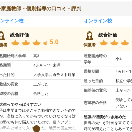
ン家庭教師・個別指導の口コミ・評判
ンライン校
オンライン校
総合評価
総合評価
5.0
護者
保護者
塾開始時の学年
高3
通塾開始時の
小4
学年
塾期間
4ヵ月～1年未満
通塾期間
4ヵ月～
った目的
大学入学共通テスト対策
通った目的
私立中学
差値の変化
上がった
偏差値の変化
上がった
望校の合格
合格した
受験して
志望校の合格
大生ってやっぱりすごい
いない
子は中学まではそこそこ勉強できていたので
が、高校に入ってからついていけなくなり対
勉強の習慣がつき始めた
の塾でも伸び悩んでいたので、違うアプロー
担当の先生が計画を立てて
の塾をと考えて入りました。地元の国立大志
時間が増えたこともあって