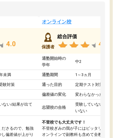
オンライン校
総合評価
4.0
4.4
保護者
通塾開始時の
中2
学年
1年未満
通塾期間
1～3ヵ月
受験対策
通った目的
定期テスト対策
偏差値の変化
変わらなかった
いない/結果が出て
受験していない/結果が出て
志望校の合格
いない
不登校でも大丈夫です！
くださるので、勉強
不登校ぎみの我が子にはピッタリの塾です。
少し偏差値が上がり
オンラインで副教科も含めて全教科対応で、東