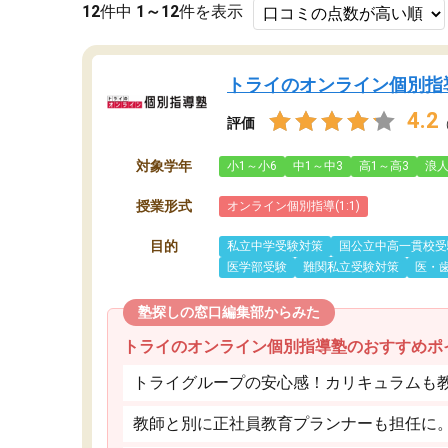
12
件中
1～12
件を表示
トライのオンライン個別指
4.2
評価
対象学年
小1～小6
中1～中3
高1～高3
浪
授業形式
オンライン個別指導(1:1)
目的
私立中学受験対策
国公立中高一貫校受
医学部受験
難関私立受験対策
医・
塾探しの窓口編集部からみた
トライのオンライン個別指導塾のおすすめポ
トライグループの安心感！カリキュラムも
教師と別に正社員教育プランナーも担任に