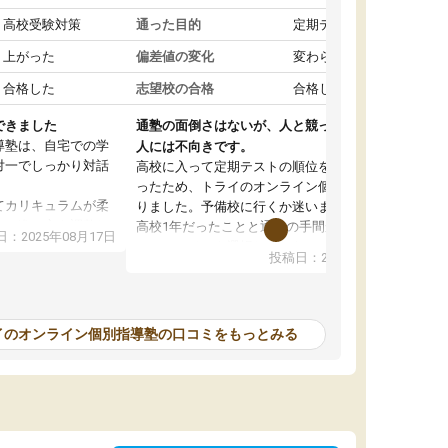
高校受験対策
通った目的
定期テスト対策
上がった
偏差値の変化
変わらなかった
合格した
志望校の合格
合格した
できました
通塾の面倒さはないが、人と競って勉強したい
導塾は、自宅での学
人には不向きです。
対一でしっかり対話
高校に入って定期テストの順位を下げたくなか
ったため、トライのオンライン個別指導塾に入
てカリキュラムが柔
りました。予備校に行くか迷いましたが、まだ
じて進み方を調整し
高校1年だったことと通塾の手間が面倒だったの
：2025年08月17日
でオンラインを選択しました。こちらの塾では
投稿日：2025年08月09日
も融通が利くので、
定期テストの内容に合わせて宿題を出してもら
ったです。
ったり、苦手な教科の対策をしてもらえたのが
がアップするのを実
良かったです。先生の指導も分かりやすくて良
かったのですが、自分以外の人がどのくらい同
イのオンライン個別指導塾の口コミをもっとみる
すが、質の良い指導
じ勉強を理解しているのかが分からず、その点
す。
が不安でした。性格的に人と競ったほうが勉強
て感謝しています。
するため、自分には集団の塾が合っていると思
い、こちらを辞めて別の予備校に通うようにな
りました。