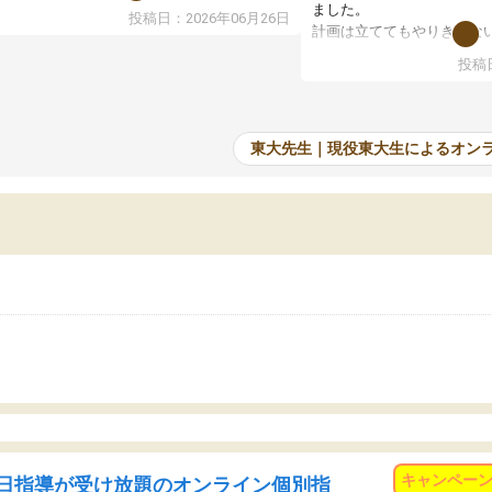
で、当初は模試でD判定でしたので心配して
ました。
投稿日：2026年06月26日
たのですが、やはり東大生は受験勉強に詳し
計画は立ててもやりきれな
、先生から良い刺激を受け合格できました。
ますが、サボってしまう日
投稿日
たオンライン自習室が毎日使えていつでも質
て、成績が上がったことで
できるのが心強かったようです。本当に感謝
てきています。
す。
東大先生｜現役東大生によるオン
キャンペー
日指導が受け放題のオンライン個別指