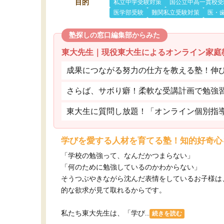
目的
私立中学受験対策
国公立中高一貫校受
医学部受験
難関私立受験対策
医・
塾探しの窓口編集部からみた
東大先生｜現役東大生によるオンライン家庭
成果につながる努力の仕方を教える塾！伸
さらば、サボり癖！柔軟な受講計画で勉強
東大生に質問し放題！「オンライン個別指
学びを愛する人材を育てる塾！知的好奇心
「学校の勉強って、なんだかつまらない」
「何のために勉強しているのかわからない」
そうつぶやきながら沈んだ表情をしているお子様は
的な欲求が見て取れるからです。
私たち東大先生は、「学び...
続きを読む