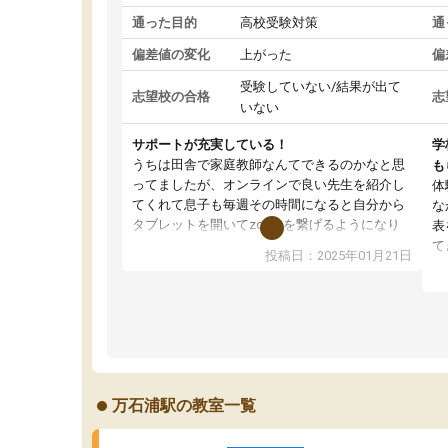
通った目的
高校受験対策
通
偏差値の変化
上がった
偏
受験していない/結果が出て
志望校の合格
志
いない
サポートが充実している！
学
うちは田舎で家庭教師なんてできるのかなと思
も
ってましたが、オンラインで良い先生を紹介し
体
てくれて息子も毎週その時間になると自分から
な
タブレットを開いてzoomを繋げるようになり
表
ました！5科目なんでもOKなのもとても気に入
て
投稿日：2025年01月21日
っています
オ
成績もだいぶ下の方でしたが、通い始めて1年ほ
い
どだった今では平均点以上の科目が増えてきま
か
した！あと1年受験まであるので無料の週末教室
て
を使用しながら頑張って欲しいと思います！
万石浦駅の教室一覧