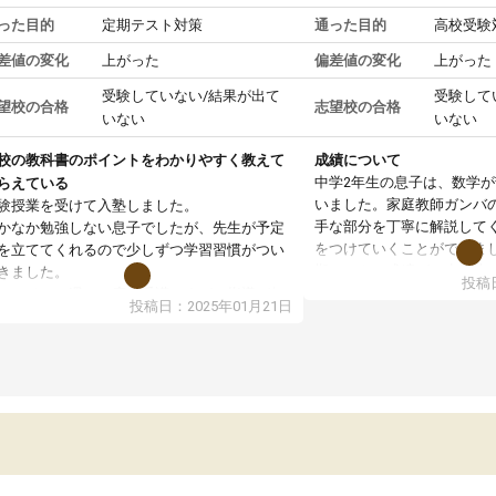
った目的
定期テスト対策
通った目的
高校受験
差値の変化
上がった
偏差値の変化
上がった
受験していない/結果が出て
受験して
望校の合格
志望校の合格
いない
いない
校の教科書のポイントをわかりやすく教えて
成績について
中学2年生の息子は、数学
らえている
いました。家庭教師ガンバ
験授業を受けて入塾しました。
手な部分を丁寧に解説して
かなか勉強しない息子でしたが、先生が予定
をつけていくことができま
を立ててくれるので少しずつ学習習慣がつい
期テストの成績が10点以上
きました。
投稿日
ても喜んでいます。
ンラインで週に一度の受講ですが、指導が無
投稿日：2025年01月21日
日も予定表に基づいて勉強したり、LINEでわ
らないところを質問できるのでとても助かっ
います。