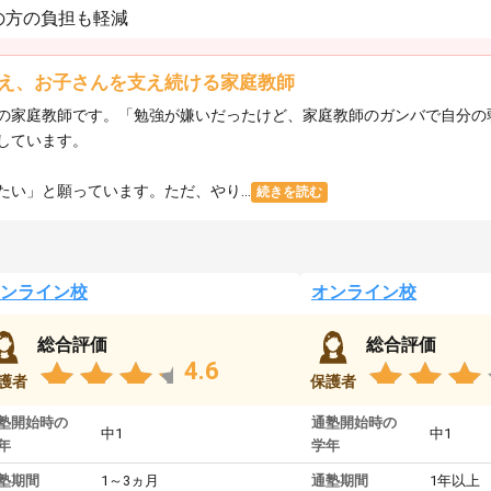
の方の負担も軽減
え、お子さんを支え続ける家庭教師
の家庭教師です。「勉強が嫌いだったけど、家庭教師のガンバで自分の
しています。
い」と願っています。ただ、やり...
続きを読む
ンライン校
オンライン校
総合評価
総合評価
4.6
護者
保護者
塾開始時の
通塾開始時の
中1
中1
年
学年
塾期間
1～3ヵ月
通塾期間
1年以上