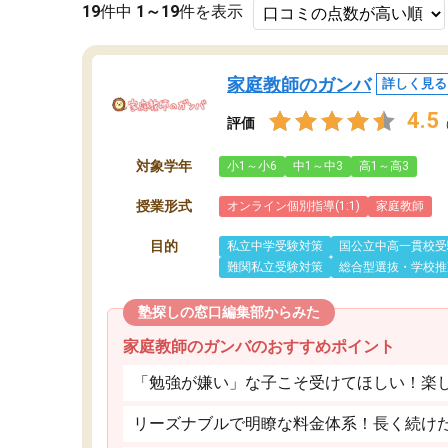
19
件中
1～19
件を表示
家庭教師のガンバ
詳しく見る
4.5
評価
対象学年
小1～小6
中1～中3
高1～高3
授業形式
オンライン個別指導(1:1)
家庭教師
目的
私立中学受験対策
国公立中高一貫校受
難関私立受験対策
総合型選抜・学校推
塾探しの窓口編集部からみた
家庭教師のガンバのおすすめポイント
「勉強が嫌い」な子こそ受けてほしい！楽
リーズナブルで明瞭な料金体系！長く続け