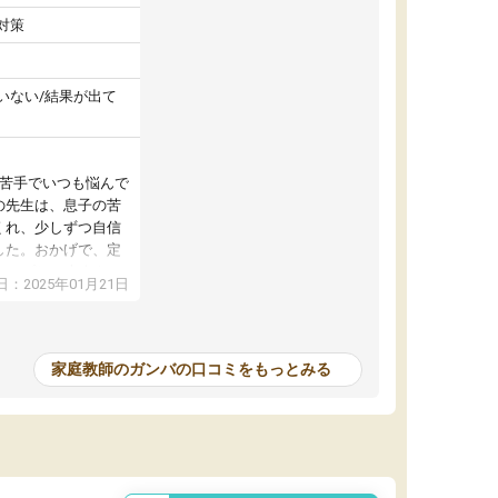
対策
いない/結果が出て
が苦手でいつも悩んで
の先生は、息子の苦
くれ、少しずつ自信
した。おかげで、定
アップし、本人もと
：2025年01月21日
家庭教師のガンバの口コミをもっとみる