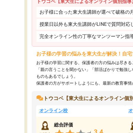
トウコベ【東大生によるオンライン個別指導
お子様に合った東大生講師が選べて破格の月額
授業日以外も東大生講師がLINEで質問対応
完全オンライン性の丁寧なマンツーマン指
お子様の学習の悩みを東大生が解決！自宅
お子様の学習に関する、保護者の方の悩みは尽きる
「親の言うことを聞かない」「部活ばかりで勉強し
ものもあるでしょう。
保護者の方がサポートしようにも、最新の教育事情がわ
トウコベ【東大生によるオンライン個
オンライン校
オ
総合評価
3.4