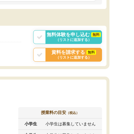
しいオリジナルのカリキュラムを提案してくれ
であれば自学自習で
ました。
1時間の代金がそれな
また24時間いつでもLINEで講師に相談できるの
用の仕方をしたかっ
で、深夜に家で勉強していて疑問や不安が生じ
これといった提案も
ても、直ぐに解消できたのは、大きなメリット
分からず辞めること
と感じました。
ていけない子にはい
無料体験を申し込む
無料
（リストに追加する）
資料を請求する
無料
（リストに追加する）
授業料の目安
（税込）
小学生
小学生は募集していません