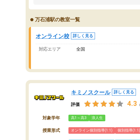
うちの子は、初回面談の講師の方で決定しまし
は
た。
内
出
万石浦駅の教室一覧
オンラインツールを使用した単語帳の共有があ
な
り宿題もそちらで出される形でした。
ま
2ヶ月で担当講師の方がお辞めになると言う事で
が
オンライン校
詳しく見る
講師変更の申し出があり、あまりに短期での変
更だった為、塾に通う事にして退会しました。
対応エリア
全国
遅れも取り戻せ、授業内容や講師の方は良かっ
たと思います。
キミノスクール
詳しく見る
4.3
評価
対象学年
高1～高3
浪人生
授業形式
オンライン個別指導(1:1)
個別指導(1:1