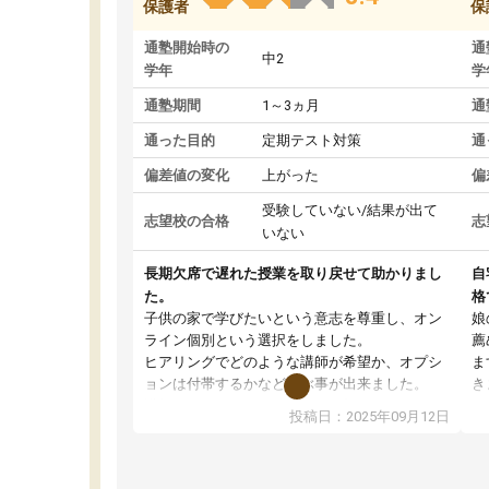
保護者
保
通塾開始時の
通
中2
学年
学
通塾期間
1～3ヵ月
通
通った目的
定期テスト対策
通
偏差値の変化
上がった
偏
受験していない/結果が出て
志望校の合格
志
いない
長期欠席で遅れた授業を取り戻せて助かりまし
自
た。
格
子供の家で学びたいという意志を尊重し、オン
娘
ライン個別という選択をしました。
薦
ヒアリングでどのような講師が希望か、オプシ
ま
ョンは付帯するかなど選ぶ事が出来ました。
き
講師とのマッチング後講師との初回ミーティン
に
投稿日：2025年09月12日
グを行い、その講師で良いか他の講師を希望す
思
るか子供との相性も見てから講師を決定する事
(
ができます。
ュ