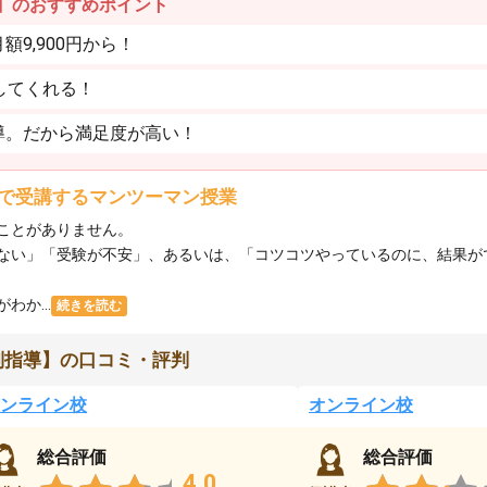
】のおすすめポイント
9,900円から！
してくれる！
導。だから満足度が高い！
で受講するマンツーマン授業
ことがありません。
ない」「受験が不安」、あるいは、「コツコツやっているのに、結果が
か...
続きを読む
別指導】の口コミ・評判
ンライン校
オンライン校
総合評価
総合評価
4.0