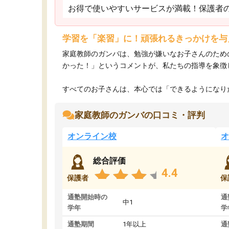
お得で使いやすいサービスが満載！保護者
学習を「楽習」に！頑張れるきっかけを与
家庭教師のガンバは、勉強が嫌いなお子さんのため
かった！」というコメントが、私たちの指導を象徴
すべてのお子さんは、本心では「できるようになりた
家庭教師のガンバの口コミ・評判
オンライン校
オ
総合評価
4.4
保護者
保
通塾開始時の
通
中1
学年
学
通塾期間
1年以上
通