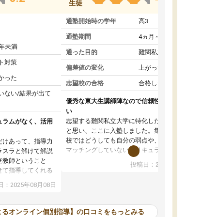
生徒
通塾開始時の学年
高3
通塾期間
4ヵ月～1年未満
1年未満
通った目的
難関私立受験対策
ト対策
偏差値の変化
上がった
かった
志望校の合格
合格した
いない/結果が出て
優秀な東大生講師陣なので信頼性や安心感が高
い
志望する難関私立大学に特化した準備をしたい
ュラムがなく、活用
と思い、ここに入塾しました。集団指導の予備
校ではどうしても自分の弱点や、志望校対策に
だけあって、指導力
マッチングしていないカリキュラムに不安を感
ラスラと解けて解説
じたからです。
庭教師ということ
投稿日：2024年02月19日
また受験のノウハウを蓄積している優秀な東大
せて指導してくれる
生講師陣をそろえていることや、完全オンライ
ラムがない。当方
：2025年08月08日
ン制というのも、ここを選んだ重要なポイント
るため、学校の教科
です。実際に入塾してみると、きめ細かいマン
な形で活用をさせて
ツーマン指導によって、自分の志望校にふさわ
間を使って進められる
よるオンライン個別指導】の口コミをもっとみる