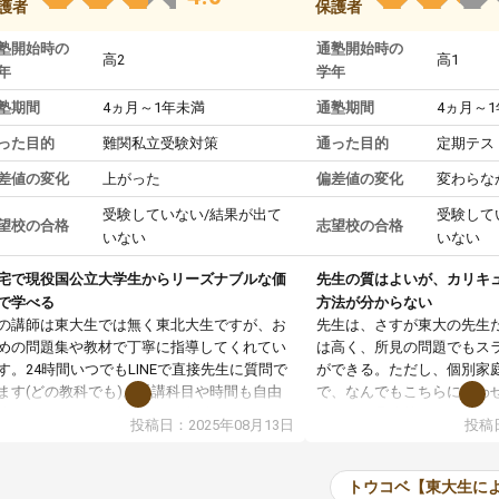
護者
保護者
塾開始時の
通塾開始時の
高2
高1
年
学年
塾期間
4ヵ月～1年未満
通塾期間
4ヵ月～
った目的
難関私立受験対策
通った目的
定期テス
差値の変化
上がった
偏差値の変化
変わらな
受験していない/結果が出て
受験して
望校の合格
志望校の合格
いない
いない
宅で現役国公立大学生からリーズナブルな価
先生の質はよいが、カリキ
で学べる
方法が分からない
の講師は東大生では無く東北大生ですが、お
先生は、さすが東大の先生
めの問題集や教材で丁寧に指導してくれてい
は高く、所見の問題でもス
す。24時間いつでもLINEで直接先生に質問で
ができる。ただし、個別家
ます(どの教科でも)。受講科目や時間も自由
で、なんでもこちらに合わ
決めれるので、個人に合った勉強ができると
のだが、具体的なカリキュ
投稿日：2025年08月13日
投稿日
います。カリキュラム相談みたいなのがあり
は、授業の先取り学習をす
有料)、受験までにどんなことをどんなスケジ
書を一緒に進めていくよう
ールでやっていくか相談したのですが、それ
いただいたが、1時間の時
トウコベ【東大生に