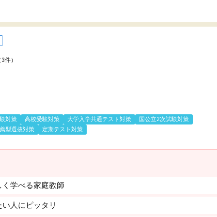
（3件）
験対策
高校受験対策
大学入学共通テスト対策
国公立2次試験対策
薦型選抜対策
定期テスト対策
しく学べる家庭教師
たい人にピッタリ