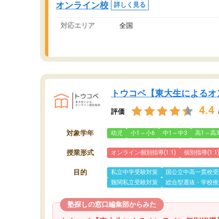
オンライン校
詳しく見る
対応エリア
全国
トウコベ【東大生によるオ
4.4
評価
対象学年
幼児
小1～小6
中1～中3
高1～高
授業形式
オンライン個別指導(1:1)
個別指導(1:1
目的
私立中学受験対策
国公立中高一貫校受
難関私立受験対策
総合型選抜・学校推
塾探しの窓口編集部からみた