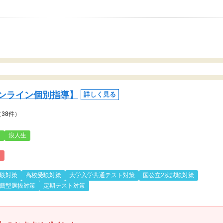
ンライン個別指導】
詳しく見る
（38件）
3
浪人生
)
験対策
高校受験対策
大学入学共通テスト対策
国公立2次試験対策
薦型選抜対策
定期テスト対策