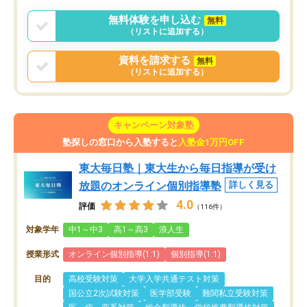
無料体験を申し込む
無料
（リストに追加する）
資料を請求する
無料
（リストに追加する）
キャンペーン対象塾
塾探しの窓口から入塾すると
入塾金1万円OFF
東大毎日塾｜東大生から毎日指導が受け
放題のオンライン個別指導塾
詳しく見る
4.0
評価
（116件）
対象学年
中1～中3
高1～高3
浪人生
授業形式
オンライン個別指導(1:1)
個別指導(1:1)
目的
高校受験対策
大学入学共通テスト対策
国公立2次試験対策
医学部受験
難関私立受験対策