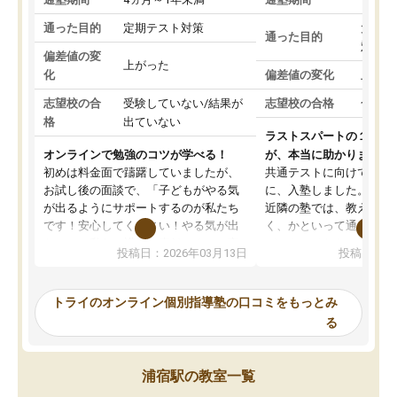
通った目的
定期テスト対策
大学入
通った目的
対策
偏差値の変
上がった
化
偏差値の変化
上がっ
志望校の合
受験していない/結果が
志望校の合格
合格し
格
出ていない
ラストスパートの１か月
オンラインで勉強のコツが学べる！
が、本当に助かりました
初めは料金面で躊躇していましたが、
共通テストに向けての追
お試し後の面談で、「子どもがやる気
に、入塾しました。田舎
が出るようにサポートするのが私たち
近隣の塾では、教えても
です！安心してください！やる気が出
く、かといって通うには
ないのは私たち講師の責任です」と言
が、トライならオンライ
投稿日：2026年03月13日
投稿日：20
ってくださり、確かに！と考えて、思
可能なので本当に助かり
い切って入塾しました。英語が苦手だ
テストの内容重視でした
ったんですが、学生の先生から学ぶこ
らないところをピンポイ
トライのオンライン個別指導塾の口コミをもっとみ
とで、勉強のコツみたいなものをつか
頂いて、とてもわかりや
る
み、徐々に成績が上がったらいいなと
していました。一生を左
思っていました。何が今足りないのか
スト、多少お金がかかっ
を的確に指導いただき、子どももびっ
思い切って入塾してよか
浦宿駅の教室一覧
くりするほど楽しんでやる気を持って