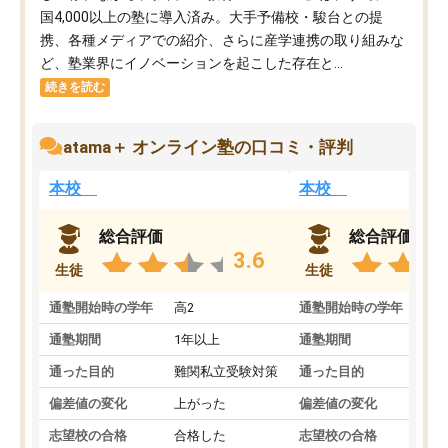
国4,000以上の塾に導入済み。大手予備校・駿台との提
携、各種メディアでの紹介、さらに産学連携の取り組みな
ど、塾業界にイノベーションを起こした存在と...
続きを読む
atama＋ オンライン塾の口コミ・評判
本校
本校
総合評価
総合評価
3.6
生徒
生徒
通塾開始時の学年
高2
通塾開始時の学年
中
通塾期間
1年以上
通塾期間
通った目的
難関私立受験対策
通った目的
偏差値の変化
上がった
偏差値の変化
志望校の合格
合格した
志望校の合格