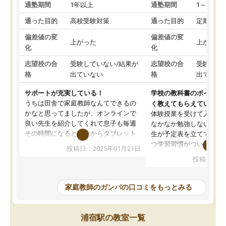
通塾期間
1年以上
通塾期間
1～3ヵ月
通った目的
高校受験対策
通った目的
定期テス
偏差値の変
偏差値の変
上がった
上がった
化
化
志望校の合
受験していない/結果が
志望校の合
受験して
格
出ていない
格
出ていな
サポートが充実している！
学校の教科書のポイント
うちは田舎で家庭教師なんてできるの
く教えてもらえている
かなと思ってましたが、オンラインで
体験授業を受けて入塾し
良い先生を紹介してくれて息子も毎週
なかなか勉強しない息子
その時間になると自分からタブレット
生が予定表を立ててくれ
を開いてzoomを繋げるようになりまし
つ学習習慣がついてきま
投稿日：2025年01月21日
た！5科目なんでもOKなのもとても気
オンラインで週に一度の
投稿日：20
に入っています
指導が無い日も予定表に
成績もだいぶ下の方でしたが、通い始
したり、LINEでわから
めて1年ほどだった今では平均点以上の
問できるのでとても助か
家庭教師のガンバの口コミをもっとみる
科目が増えてきました！あと1年受験ま
であるので無料の週末教室を使用しな
がら頑張って欲しいと思います！
浦宿駅の教室一覧