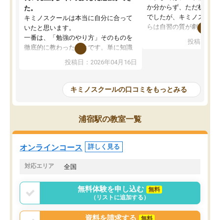
か分からず、ただ机に座
た。
でしたが、キミノスクー
キミノスクールは本当に自分に合って
らは自習の質が劇的に変
いたと思います。
先生が毎日何をすべきか
一番は、「勉強のやり方」そのものを
投稿日：20
を明確にしてくれるので
徹底的に教わったことです。単に知識
ずに学習に取り組めるよ
を詰め込むのではなく、自学自習の習
投稿日：2026年04月16日
が一番の収穫です。
慣が身につくよう並走してくれるの
授業で教えてもらうとい
で、通塾日以外も机に向かうのが苦で
の仕方をコーチングして
はなくなりました。
キミノスクールの口コミをもっとみる
ルなので、家での学習習
身につきました。結果と
講師の方との距離も近く、親身なコー
た英語の偏差値が10以上
チングのおかげで、停滞期もモチベー
浦宿駅の教室一覧
していた公立高校に無事
ションを維持できました。「やらされ
た。自分から学ぶ姿勢を
る勉強」から「目標のための勉強」へ
たい家庭には本当におす
意識が変わったことが、目標校への合
オンラインコース
詳しく見る
思います。
格に繋がったと思います。
対応エリア
全国
無料体験を申し込む
無料
（リストに追加する）
資料を請求する
無料