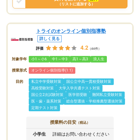
（リストに追加する）
トライのオンライン個別指導塾
詳しく見る
4.2
評価
（44件）
対象学年
小1～小6
中1～中3
高1～高3
浪人生
授業形式
オンライン個別指導(1:1)
目的
私立中学受験対策
国公立中高一貫校受験対策
高校受験対策
大学入学共通テスト対策
国公立2次試験対策
医学部受験
難関私立受験対策
医・歯・薬系対策
総合型選抜・学校推薦型選抜対策
定期テスト対策
授業料の目安
（税込）
小学生
詳細はお問い合わせください