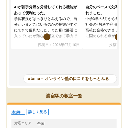
AIが苦手分野を分析してくれる機能が
自分のペースで効率よく
あって便利だった。
れました。
学習状況がはっきりとみえるので、自
中学3年の5月から数学・
分がいまどこにいるのかの把握がすぐ
社会の4教科で利用し、偏
にできて便利だった。また私は部活に
高校に合格できました。
入っていたが難なく両立できて学力で
に固められる点が魅力で
も部活でも結果を残すことができてよ
れる「ウォームアップ」
投稿日：2026年07月10日
投稿日：20
かった。また問題演習の際に、自分が
項目のおかげで、手軽に
一度間違えた問題を繰り返し学習でき
せられます。何度も間違
たので苦手だった英語の克服につなが
「特訓」項目で徹底的に
った点もよかった。ただAIをアピール
め、苦手克服に非常に役
して活用するのは良かった点もあった
また、その日の勉強時間
が、自分で自分の管理ができない人に
元数が可視化されるので
atama＋ オンライン塾の口コミをもっとみる
とっては難しい部分もあるのではない
しながら意欲的に取り組
かと思った。
常に効果を実感している
になった現在も大学受験
浦宿駅の教室一覧
して利用しており、自信
すめできる塾です。
本校
詳しく見る
対応エリア
全国