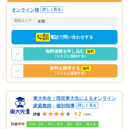
塾を受けています。狙い通り、少しず
つ成績も上がり、苦手意識も無くなっ
オンライン校
詳しく見る
てきたので、さらに苦手な数学も追加
でお願いしました。来年の高校受験に
対応エリア
全国
向けて頑張っています。
通話
電話で問い合わせする
無料
無料体験を申し込む
無料
（リストに追加する）
資料を請求する
無料
（リストに追加する）
東大先生｜現役東大生によるオンライン
家庭教師・個別指導
詳しく見る
4.2
評価
（10件）
対象学年
小4～小6
中1～中3
高1～高3
浪人生