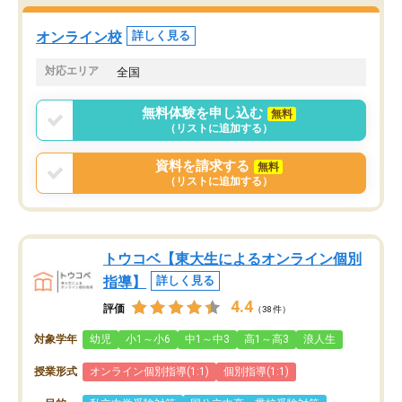
オンライン校
詳しく見る
対応エリア
全国
無料体験を申し込む
無料
（リストに追加する）
資料を請求する
無料
（リストに追加する）
トウコベ【東大生によるオンライン個別
指導】
詳しく見る
4.4
評価
（38件）
対象学年
幼児
小1～小6
中1～中3
高1～高3
浪人生
授業形式
オンライン個別指導(1:1)
個別指導(1:1)