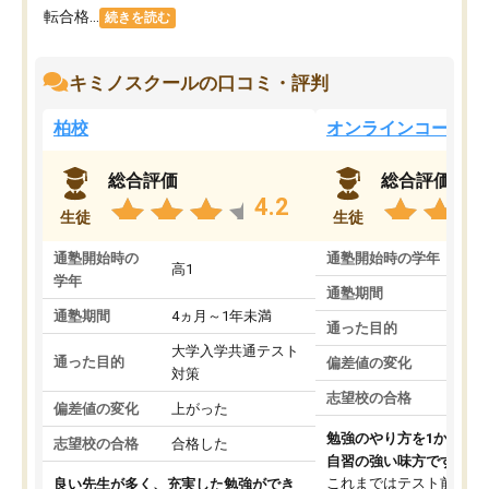
転合格...
続きを読む
キミノスクールの口コミ・評判
柏校
オンラインコース
総合評価
総合評価
4.2
生徒
生徒
通塾開始時の
通塾開始時の学年
中
高1
学年
通塾期間
通塾期間
4ヵ月～1年未満
通った目的
大学入学共通テスト
通った目的
偏差値の変化
対策
志望校の合格
偏差値の変化
上がった
勉強のやり方を1から教
志望校の合格
合格した
自習の強い味方です。
これまではテスト前に何
良い先生が多く、充実した勉強ができ