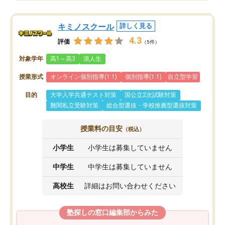
キミノスクール
詳しく見る
4.3
評価
（5件）
対象学年
高1～高3
浪人生
授業形式
オンライン個別指導(1:1)
個別指導(1:1)
自立型学習
目的
大学入学共通テスト対策
国公立2次試験対策
難関私立受験対策
総合型選抜・学校推薦型選抜対策
授業料の目安
（税込）
小学生
小学生は募集していません
中学生
中学生は募集していません
高校生
詳細はお問い合わせください
塾探しの窓口編集部からみた