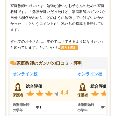
家庭教師のガンバは、勉強が嫌いなお子さんのための家庭
教師です。「勉強が嫌いだったけど、家庭教師のガンバで
自分の弱点がわかり、どのように勉強していけばいいかわ
かった！」というコメントが、私たちの指導を象徴してい
ます。
すべてのお子さんは、本心では「できるようになりたい」
と願っています。ただ、やり...
続きを読む
家庭教師のガンバの口コミ・評判
オンライン校
オンライン校
総合評価
総合評価
4.4
保護者
保護者
通塾開始時
通塾開始時
中1
中1
の学年
の学年