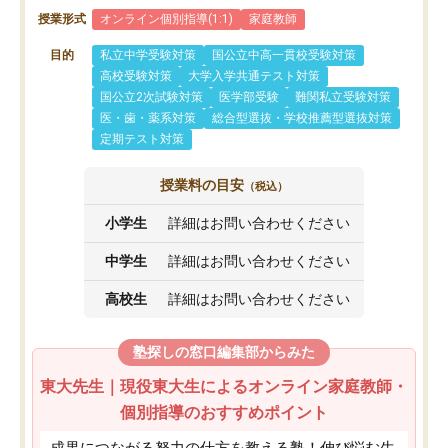
授業形式
オンライン個別指導(1:1)
家庭教師
目的
私立中学受験対策
国公立中高一貫校受験対策
高校受験対策
大学入学共通テスト対策
国公立2次試験対策
医学部受験
難関私立受験対策
医・歯・薬系対策
総合型選抜・学校推薦型選抜対策
定期テスト対策
授業料の目安
（税込）
小学生
詳細はお問い合わせください
中学生
詳細はお問い合わせください
高校生
詳細はお問い合わせください
塾探しの窓口編集部からみた
東大先生｜現役東大生によるオンライン家庭教師・
個別指導のおすすめポイント
成果につながる努力の仕方を教える塾！伸び悩む生