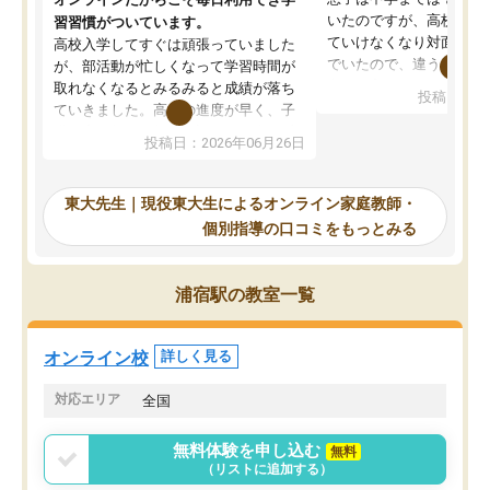
いたのですが、高校に入
習習慣がついています。
ていけなくなり対面の塾
高校入学してすぐは頑張っていました
でいたので、違うアプロ
が、部活動が忙しくなって学習時間が
考えて入りました。地元
取れなくなるとみるみると成績が落ち
投稿日：20
で、当初は模試でD判定
ていきました。高校の進度が早く、子
していたのですが、やは
供も家に帰って勉強の話すると嫌な反
投稿日：2026年06月26日
験勉強に詳しく、先生か
応を示します。東大先生にお願いして
受け合格できました。ま
からは効率的な計画を先生が立ててく
自習室が毎日使えていつ
れるので、親としても安心です。毎日
東大先生｜現役東大生によるオンライン家庭教師・
るのが心強かったようで
使える自習室とかもあり、わからない
個別指導の口コミをもっとみる
謝です。
ところがあれば先生が回答してくれる
のも重宝しています。
浦宿駅の教室一覧
オンライン校
詳しく見る
対応エリア
全国
無料体験を申し込む
無料
（リストに追加する）