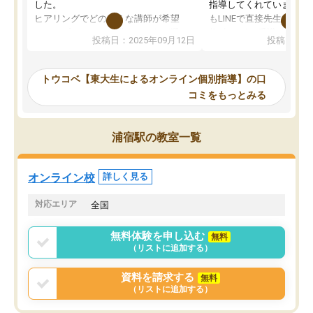
した。
指導してくれています。2
ヒアリングでどのような講師が希望
もLINEで直接先生に質問
か、オプションは付帯するかなど選ぶ
教科でも)。受講科目や
投稿日：2025年09月12日
投稿日：20
事が出来ました。
めれるので、個人に合っ
講師とのマッチング後講師との初回ミ
ると思います。カリキュ
ーティングを行い、その講師で良いか
いなのがあり(有料)、受
トウコベ【東大生によるオンライン個別指導】の口
他の講師を希望するか子供との相性も
ことをどんなスケジュー
コミをもっとみる
見てから講師を決定する事ができま
くか相談したのですが、
す。
ち期待したものではなく
うちの子は、初回面談の講師の方で決
内容でした。それでも明
浦宿駅の教室一覧
定しました。
やる気も出ましたし、苦
くなってきたようなので
オンラインツールを使用した単語帳の
お願いして良かったと思
オンライン校
詳しく見る
共有があり宿題もそちらで出される形
も合わなければチェンジ
でした。
娘は3科目ともずっと同
対応エリア
全国
2ヶ月で担当講師の方がお辞めになると
言う事で講師変更の申し出があり、あ
無料体験を申し込む
無料
まりに短期での変更だった為、塾に通
（リストに追加する）
う事にして退会しました。遅れも取り
戻せ、授業内容や講師の方は良かった
資料を請求する
無料
と思います。
（リストに追加する）