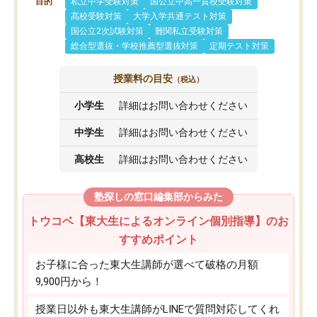
目的
私立中学受験対策
国公立中高一貫校受験対策
高校受験対策
大学入学共通テスト対策
国公立2次試験対策
難関私立受験対策
総合型選抜・学校推薦型選抜対策
定期テスト対策
授業料の目安
（税込）
小学生
詳細はお問い合わせください
中学生
詳細はお問い合わせください
高校生
詳細はお問い合わせください
塾探しの窓口編集部からみた
トウコベ【東大生によるオンライン個別指導】のお
すすめポイント
お子様に合った東大生講師が選べて破格の月額
9,900円から！
授業日以外も東大生講師がLINEで質問対応してくれ