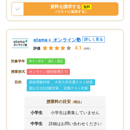
資料を請求する
無料
（リストに追加する）
atama＋ オンライン塾
詳しく見る
4.1
評価
（9件）
対象学年
中1～中2
高1～高2
授業形式
オンライン個別指導(1:1)
目的
高校受験対策
大学入学共通テスト対策
国公立2次試験対策
定期テスト対策
授業料の目安
（税込）
小学生
小学生は募集していません
中学生
詳細はお問い合わせください