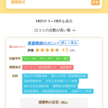
授業形式
変更
19
件中
1～19
件を表示
家庭教師のガンバ
詳しく見る
4.5
評価
（3件）
対象学年
小1～小6
中1～中3
高1～高3
授業形式
オンライン個別指導(1:1)
家庭教師
目的
私立中学受験対策
国公立中高一貫校受験対策
高校受験対策
大学入学共通テスト対策
国公立2次試験対策
難関私立受験対策
総合型選抜・学校推薦型選抜対策
定期テスト対策
授業料の目安
（税込）