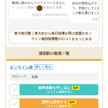
勉強に誰かからフィードバックをもら
自分が朝型なので、自習
うことなく独学で勉強を進めた結果、
つ、手助けしてくれる設
入試本番に地歴の学習が間に合わず不
この塾を選びました。
投稿日：2026年08月01日
合格となってしまいました。その経験
投稿日：20
を踏まえ、浪人が決まった際に勉強計
画を考えてもらえる塾を探した結果、
東大毎日塾にたどり着きました。学習
東大毎日塾｜東大生から毎日指導が受け放題のオン
の長期計画や日々の勉強のやり方につ
ライン個別指導塾の口コミをもっとみる
いて客観的なアドバイスをいただけた
ので、自信をもって受験勉強を進める
ことができました。自分のように勉強
浦宿駅の教室一覧
のやり方や進捗管理で苦労している方
には特におすすめしたい塾です。
オンライン校
詳しく見る
対応エリア
全国
無料体験を申し込む
無料
（リストに追加する）
資料を請求する
無料
（リストに追加する）