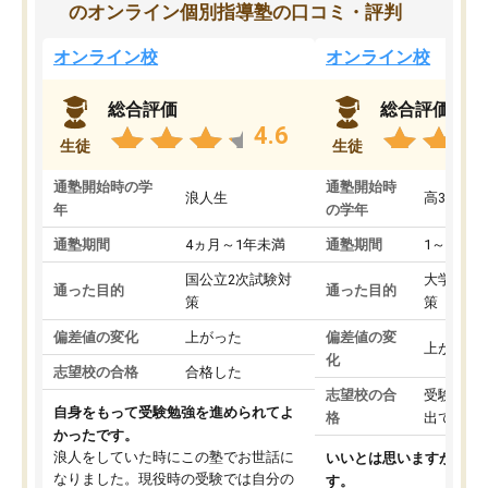
のオンライン個別指導塾の口コミ・評判
オンライン校
オンライン校
総合評価
総合評価
4.6
生徒
生徒
通塾開始時の学
通塾開始時
浪人生
高3
年
の学年
通塾期間
4ヵ月～1年未満
通塾期間
1～3ヵ月
国公立2次試験対
大学入学
通った目的
通った目的
策
策
偏差値の変化
上がった
偏差値の変
上がった
化
志望校の合格
合格した
志望校の合
受験して
自身をもって受験勉強を進められてよ
格
出ていな
かったです。
浪人をしていた時にこの塾でお世話に
いいとは思いますが、料
なりました。現役時の受験では自分の
す。