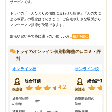
サービスです。
トライの「一人ひとりの個性に合わせた指導」「人の力に
よる教育」の理念はそのままに、ご自宅や好きな場所から
マンツーマン指導が受講できます。
部活や習い事で塾に通うのが難しいお...
続きを読む
トライのオンライン個別指導塾の口コミ・評
判
オンライン校
オンライン校
総合評価
総合評価
4.2
保護者
保護者
通塾開始時
通塾開始時の
中2
高3
の学年
学年
通塾期間
4ヵ月～1年未満
通塾期間
1～3