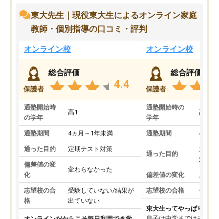
東大先生｜現役東大生によるオンライン家庭
教師・個別指導の口コミ・評判
オンライン校
オンライン校
総合評価
総合評価
4.4
保護者
保護者
通塾開始時
通塾開始時の
高1
高3
の学年
学年
通塾期間
4ヵ月～1年未満
通塾期間
4ヵ月
通った目的
定期テスト対策
大学入
通った目的
対策
偏差値の変
変わらなかった
化
偏差値の変化
上がっ
志望校の合
受験していない/結果が
志望校の合格
合格し
格
出ていない
東大生ってやっぱりすご
息子は中学まではそこそ
オンラインだからこそ毎日利用でき学