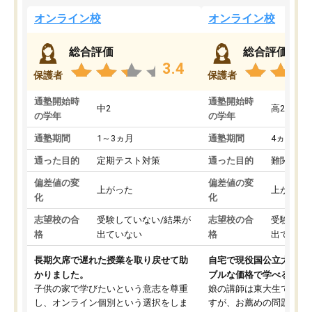
オンライン校
オンライン校
総合評価
総合評価
3.4
保護者
保護者
通塾開始時
通塾開始時
中2
高2
の学年
の学年
通塾期間
1～3ヵ月
通塾期間
4ヵ月～1
通った目的
定期テスト対策
通った目的
難関私立
偏差値の変
偏差値の変
上がった
上がった
化
化
志望校の合
受験していない/結果が
志望校の合
受験して
格
出ていない
格
出ていな
長期欠席で遅れた授業を取り戻せて助
自宅で現役国公立大学生
かりました。
ブルな価格で学べる
子供の家で学びたいという意志を尊重
娘の講師は東大生では無
し、オンライン個別という選択をしま
すが、お薦めの問題集や