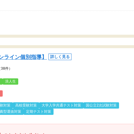
ンライン個別指導】
詳しく見る
（38件）
3
浪人生
)
験対策
高校受験対策
大学入学共通テスト対策
国公立2次試験対策
薦型選抜対策
定期テスト対策