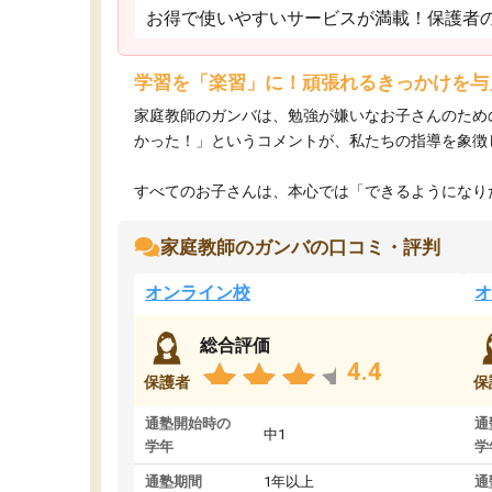
お得で使いやすいサービスが満載！保護者
学習を「楽習」に！頑張れるきっかけを与
家庭教師のガンバは、勉強が嫌いなお子さんのため
かった！」というコメントが、私たちの指導を象徴
すべてのお子さんは、本心では「できるようになりた
家庭教師のガンバの口コミ・評判
オンライン校
オ
総合評価
4.4
保護者
保
通塾開始時の
通
中1
学年
学
通塾期間
1年以上
通