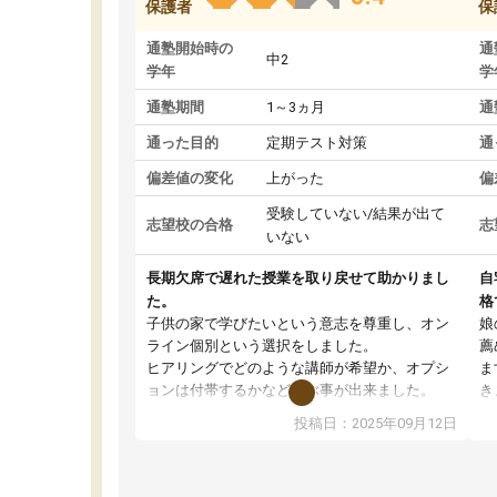
保護者
保
通塾開始時の
通
中2
学年
学
通塾期間
1～3ヵ月
通
通った目的
定期テスト対策
通
偏差値の変化
上がった
偏
受験していない/結果が出て
志望校の合格
志
いない
長期欠席で遅れた授業を取り戻せて助かりまし
自
た。
格
子供の家で学びたいという意志を尊重し、オン
娘
ライン個別という選択をしました。
薦
ヒアリングでどのような講師が希望か、オプシ
ま
ョンは付帯するかなど選ぶ事が出来ました。
き
講師とのマッチング後講師との初回ミーティン
に
投稿日：2025年09月12日
グを行い、その講師で良いか他の講師を希望す
思
るか子供との相性も見てから講師を決定する事
(
ができます。
ュ