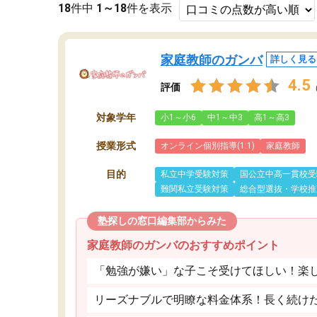
18
件中
1～18
件を表示
家庭教師のガンバ
詳しく見る
4.5
評価
対象学年
小1～小6
中1～中3
高1～高3
授業形式
オンライン個別指導(1:1)
家庭教師
目的
私立中学受験対策
国公立中高一貫校受
難関私立受験対策
総合型選抜・学校推
塾探しの窓口編集部からみた
家庭教師のガンバのおすすめポイント
「勉強が嫌い」な子こそ受けてほしい！楽
リーズナブルで明瞭な料金体系！長く続け