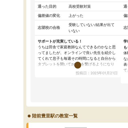
通った目的
高校受験対策
通
偏差値の変化
上がった
偏
受験していない/結果が出て
志望校の合格
志
いない
サポートが充実している！
学
うちは田舎で家庭教師なんてできるのかなと思
も
ってましたが、オンラインで良い先生を紹介し
体
てくれて息子も毎週その時間になると自分から
な
タブレットを開いてzoomを繋げるようになり
表
ました！5科目なんでもOKなのもとても気に入
て
投稿日：2025年01月21日
っています
オ
成績もだいぶ下の方でしたが、通い始めて1年ほ
い
どだった今では平均点以上の科目が増えてきま
か
した！あと1年受験まであるので無料の週末教室
て
を使用しながら頑張って欲しいと思います！
陸前豊里駅の教室一覧