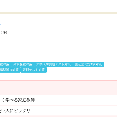
（3件）
験対策
高校受験対策
大学入学共通テスト対策
国公立2次試験対策
薦型選抜対策
定期テスト対策
しく学べる家庭教師
たい人にピッタリ