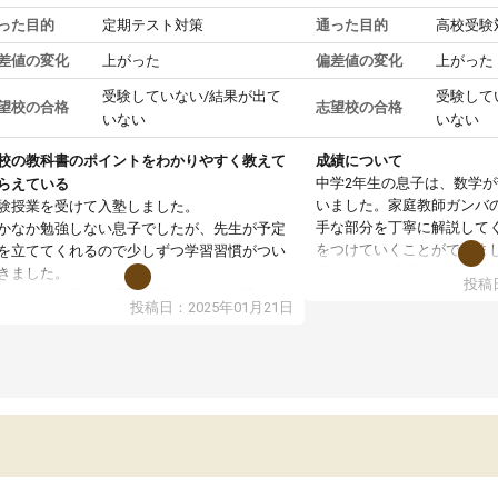
った目的
定期テスト対策
通った目的
高校受験
差値の変化
上がった
偏差値の変化
上がった
受験していない/結果が出て
受験して
望校の合格
志望校の合格
いない
いない
校の教科書のポイントをわかりやすく教えて
成績について
中学2年生の息子は、数学
らえている
いました。家庭教師ガンバ
験授業を受けて入塾しました。
手な部分を丁寧に解説して
かなか勉強しない息子でしたが、先生が予定
をつけていくことができま
を立ててくれるので少しずつ学習習慣がつい
期テストの成績が10点以上
きました。
投稿日
ても喜んでいます。
ンラインで週に一度の受講ですが、指導が無
投稿日：2025年01月21日
日も予定表に基づいて勉強したり、LINEでわ
らないところを質問できるのでとても助かっ
います。