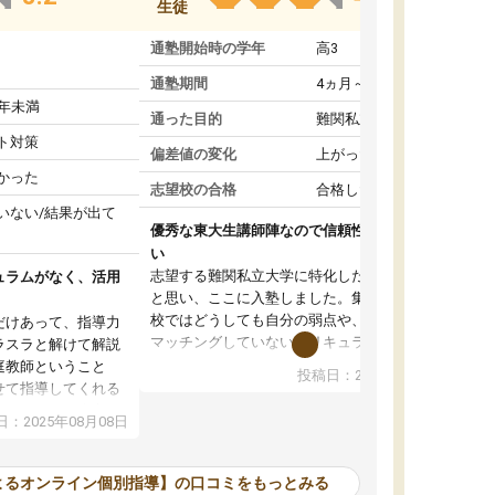
生徒
通塾開始時の学年
高3
通塾期間
4ヵ月～1年未満
1年未満
通った目的
難関私立受験対策
ト対策
偏差値の変化
上がった
かった
志望校の合格
合格した
いない/結果が出て
優秀な東大生講師陣なので信頼性や安心感が高
い
志望する難関私立大学に特化した準備をしたい
ュラムがなく、活用
と思い、ここに入塾しました。集団指導の予備
校ではどうしても自分の弱点や、志望校対策に
だけあって、指導力
マッチングしていないカリキュラムに不安を感
ラスラと解けて解説
じたからです。
庭教師ということ
投稿日：2024年02月19日
また受験のノウハウを蓄積している優秀な東大
せて指導してくれる
生講師陣をそろえていることや、完全オンライ
ラムがない。当方
：2025年08月08日
ン制というのも、ここを選んだ重要なポイント
るため、学校の教科
です。実際に入塾してみると、きめ細かいマン
な形で活用をさせて
ツーマン指導によって、自分の志望校にふさわ
間を使って進められる
よるオンライン個別指導】の口コミをもっとみる