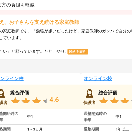
の方の負担も軽減
え、お子さんを支え続ける家庭教師
の家庭教師です。「勉強が嫌いだったけど、家庭教師のガンバで自分の
しています。
い」と願っています。ただ、やり...
続きを読む
ンライン校
オンライン校
総合評価
総合評価
4.6
護者
保護者
塾開始時の
通塾開始時の
中1
中1
年
学年
塾期間
1～3ヵ月
通塾期間
1年以上