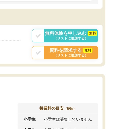
しいオリジナルのカリキュラムを提案してくれ
であれば自学自習で
ました。
1時間の代金がそれな
また24時間いつでもLINEで講師に相談できるの
用の仕方をしたかっ
で、深夜に家で勉強していて疑問や不安が生じ
これといった提案も
ても、直ぐに解消できたのは、大きなメリット
分からず辞めること
と感じました。
ていけない子にはい
無料体験を申し込む
無料
（リストに追加する）
資料を請求する
無料
（リストに追加する）
授業料の目安
（税込）
小学生
小学生は募集していません