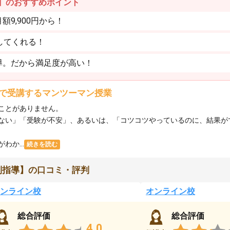
】のおすすめポイント
9,900円から！
してくれる！
導。だから満足度が高い！
で受講するマンツーマン授業
ことがありません。
ない」「受験が不安」、あるいは、「コツコツやっているのに、結果が
か...
続きを読む
別指導】の口コミ・評判
ンライン校
オンライン校
総合評価
総合評価
4.0