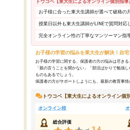
トウコベ【東大生によるオンライン個別指導
お子様に合った東大生講師が選べて破格の月額
授業日以外も東大生講師がLINEで質問対応
完全オンライン性の丁寧なマンツーマン指
お子様の学習の悩みを東大生が解決！自宅
お子様の学習に関する、保護者の方の悩みは尽きる
「親の言うことを聞かない」「部活ばかりで勉強し
ものもあるでしょう。
保護者の方がサポートしようにも、最新の教育事情がわ
トウコベ【東大生によるオンライン個
オンライン校
オ
総合評価
3.4