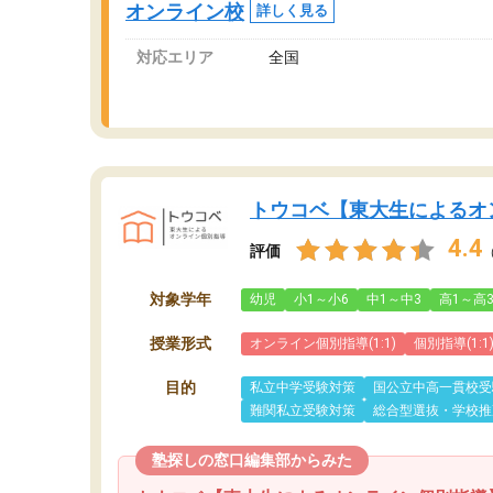
オンライン校
詳しく見る
対応エリア
全国
トウコベ【東大生によるオ
4.4
評価
対象学年
幼児
小1～小6
中1～中3
高1～高
授業形式
オンライン個別指導(1:1)
個別指導(1:1
目的
私立中学受験対策
国公立中高一貫校受
難関私立受験対策
総合型選抜・学校推
塾探しの窓口編集部からみた