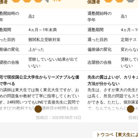
護者
保護者
塾開始時の
通塾開始時の
高2
高1
年
学年
塾期間
4ヵ月～1年未満
通塾期間
4ヵ月～
った目的
難関私立受験対策
通った目的
定期テス
差値の変化
上がった
偏差値の変化
変わらな
受験していない/結果が出て
受験して
望校の合格
志望校の合格
いない
いない
宅で現役国公立大学生からリーズナブルな価
先生の質はよいが、カリキ
で学べる
方法が分からない
の講師は東大生では無く東北大生ですが、お
先生は、さすが東大の先生
めの問題集や教材で丁寧に指導してくれてい
は高く、所見の問題でもス
す。24時間いつでもLINEで直接先生に質問で
ができる。ただし、個別家
ます(どの教科でも)。受講科目や時間も自由
で、なんでもこちらに合わ
決めれるので、個人に合った勉強ができると
のだが、具体的なカリキュ
投稿日：2025年08月13日
投稿日
います。カリキュラム相談みたいなのがあり
は、授業の先取り学習をす
有料)、受験までにどんなことをどんなスケジ
書を一緒に進めていくよう
ールでやっていくか相談したのですが、それ
いただいたが、1時間の時
トウコベ【東大生に