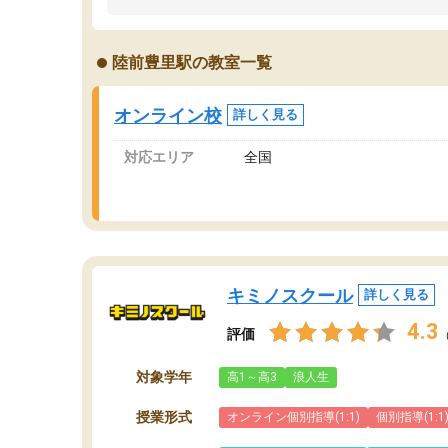
うちの子は、初回面談の講師の方で決定しまし
は
た。
内
出
陸前豊里駅の教室一覧
オンラインツールを使用した単語帳の共有があ
な
り宿題もそちらで出される形でした。
ま
2ヶ月で担当講師の方がお辞めになると言う事で
が
オンライン校
詳しく見る
講師変更の申し出があり、あまりに短期での変
更だった為、塾に通う事にして退会しました。
対応エリア
全国
遅れも取り戻せ、授業内容や講師の方は良かっ
たと思います。
キミノスクール
詳しく見る
4.3
評価
対象学年
高1～高3
浪人生
授業形式
オンライン個別指導(1:1)
個別指導(1:1