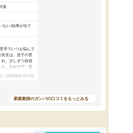
対策
いない/結果が出て
が苦手でいつも悩んで
の先生は、息子の苦
くれ、少しずつ自信
した。おかげで、定
アップし、本人もと
：2025年01月21日
家庭教師のガンバの口コミをもっとみる