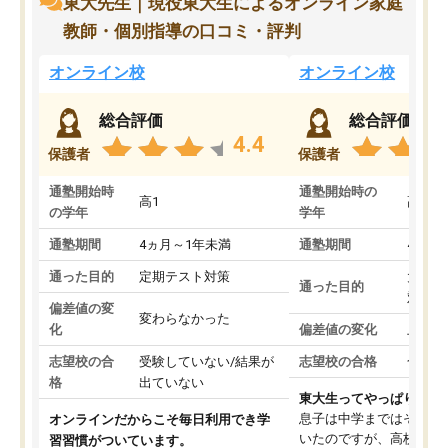
東大先生｜現役東大生によるオンライン家庭
教師・個別指導の口コミ・評判
オンライン校
オンライン校
総合評価
総合評価
4.4
保護者
保護者
通塾開始時
通塾開始時の
高1
高3
の学年
学年
通塾期間
4ヵ月～1年未満
通塾期間
4ヵ月
通った目的
定期テスト対策
大学入
通った目的
対策
偏差値の変
変わらなかった
化
偏差値の変化
上がっ
志望校の合
受験していない/結果が
志望校の合格
合格し
格
出ていない
東大生ってやっぱりすご
息子は中学まではそこそ
オンラインだからこそ毎日利用でき学
いたのですが、高校に入
習習慣がついています。