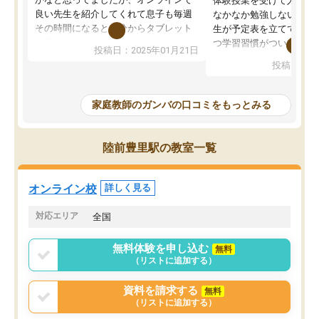
体験授業を受けて入塾し
良い先生を紹介してくれて息子も毎週
なかなか勉強しない息子
その時間になると自分からタブレット
生が予定表を立ててくれ
を開いてzoomを繋げるようになりまし
つ学習習慣がついてきま
投稿日：2025年01月21日
た！5科目なんでもOKなのもとても気
オンラインで週に一度の
投稿日：20
に入っています
指導が無い日も予定表に
成績もだいぶ下の方でしたが、通い始
したり、LINEでわから
めて1年ほどだった今では平均点以上の
問できるのでとても助か
家庭教師のガンバの口コミをもっとみる
科目が増えてきました！あと1年受験ま
であるので無料の週末教室を使用しな
がら頑張って欲しいと思います！
陸前豊里駅の教室一覧
オンライン校
詳しく見る
対応エリア
全国
無料体験を申し込む
無料
（リストに追加する）
資料を請求する
無料
（リストに追加する）