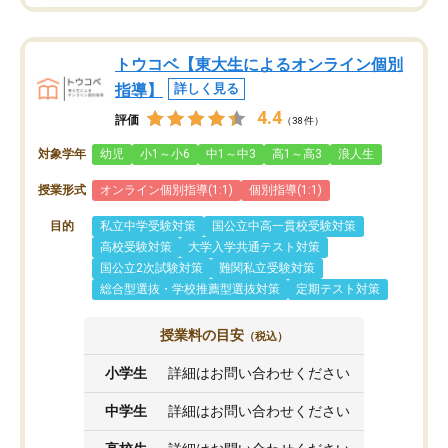
トウコベ【東大生によるオンライン個別
指導】
詳しく見る
4.4
評価
（38件）
対象学年
幼児
小1～小6
中1～中3
高1～高3
浪人生
授業形式
オンライン個別指導(1:1)
個別指導(1:1)
目的
私立中学受験対策
国公立中高一貫校受験対策
高校受験対策
大学入学共通テスト対策
国公立2次試験対策
難関私立受験対策
総合型選抜・学校推薦型選抜対策
定期テスト対策
授業料の目安
（税込）
小学生
詳細はお問い合わせください
中学生
詳細はお問い合わせください