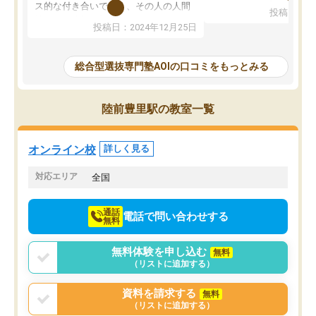
してもその制度で合格し
ス的な付き合いでなく、その人の人間
投稿日：20
たことから、AOIに入塾
性までを適切に把握し、むきあってい
投稿日：2024年12月25日
思いました。
るなぁと強く感じることできました。
AOIでは、カウンセリン
また、他の先生の意見も聞いてみたい
で、AO入試を改めて知
と相談すると、他の先生も紹介してく
総合型選抜専門塾AOIの口コミをもっとみる
それに対しての具体的な
ださり、客観的なアドバイスもいただ
ことでした。更に子供の
くことができました（志望理由・自己
る適正等についても詳し
PR等の添削において）。そして、なに
陸前豊里駅の教室一覧
でき、メンターの方々も
より自習室が解放されている点がよか
けてらっしゃいますので
ったです。友達と好きな時間に自習
せることができました。
し、お互いを高めあえる環境がありま
オンライン校
詳しく見る
した。
対応エリア
全国
通話
電話で問い合わせする
無料
無料体験を申し込む
無料
（リストに追加する）
資料を請求する
無料
（リストに追加する）