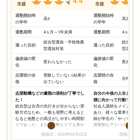
4.4
生徒
生徒
通塾開始時
通塾開始時
高3
高2
の学年
の学年
通塾期間
4ヵ月～1年未満
通塾期間
4ヵ月～1
総合型選抜・学校推薦
総合型選
通った目的
通った目的
型選抜対策
型選抜対
偏差値の変
偏差値の変
変わらなかった
変わらな
化
化
志望校の合
受験していない/結果が
志望校の合
合格した
格
出ていない
格
志望動機などの書類の添削が丁寧でし
自分の今後の人生と真剣
た！
標に向かって行動できる
総合型は合否の先行きが分からない受
社会人講師をメインとし
験方式なため、一般も視野に考えると
あり、様々な業界を経験
なると他塾との両立がしやすい時間割
師が学生の「やってみた
りであった。また授業料もとても良か
現実的なアドバイスを行
った。
す。基本応援ベースなの
投稿日：2025年03月22日
投稿日：20
総合型の多くの塾は大学生が見ること
分野について学生知識で