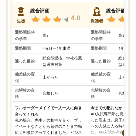
総合評価
総合評価
4.0
生徒
保護者
通塾開始時
通塾開始時
高3
高2
の学年
の学年
通塾期間
4ヵ月～1年未満
通塾期間
1年以上
総合型選抜・学校推薦
総合型選
通った目的
通った目的
型選抜対策
型選抜対
偏差値の変
偏差値の変
上がった
上がった
化
化
志望校の合
志望校の合
合格した
合格した
格
格
フルオーダーメイドで一人一人に向き
今までの塾になかったA
AO入試専門塾に息子を
合ってくれる
った理由は、息子が高校
私の場合、先生との相性が良く、プラ
への入試に入る時期に差
イベートなことから勉強のことまで幅
に、AO入試の存在を息
広く相談にのってくれました。ビジネ