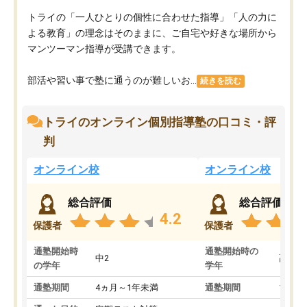
トライの「一人ひとりの個性に合わせた指導」「人の力に
よる教育」の理念はそのままに、ご自宅や好きな場所から
マンツーマン指導が受講できます。
部活や習い事で塾に通うのが難しいお...
続きを読む
トライのオンライン個別指導塾の口コミ・評
判
オンライン校
オンライン校
総合評価
総合評価
4.2
保護者
保護者
通塾開始時
通塾開始時の
中2
高3
の学年
学年
通塾期間
4ヵ月～1年未満
通塾期間
1～3