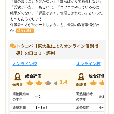
「親の言うことを聞かない」「部活ばかりで勉強しない」
「受験が不安」、あるいは、「コツコツやっているのに、
結果がでない」「課題が多く、管理しきれない」といった
ものもあるでしょう。
保護者の方がサポートしようにも、最新の教育事情がわ
か...
続きを読む
トウコベ【東大生によるオンライン個別指
導】の口コミ・評判
オンライン校
オンライン校
総合評価
総合評価
3.4
保護者
保護者
通塾開始時
通塾開始時
中2
高2
の学年
の学年
通塾期間
1～3ヵ月
通塾期間
4ヵ月～1