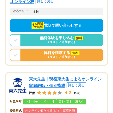
オンライン校
詳しく見る
てきたので、さらに苦手な数学も追加
でお願いしました。来年の高校受験に
対応エリア
全国
向けて頑張っています。
通話
電話で問い合わせする
無料
無料体験を申し込む
無料
（リストに追加する）
資料を請求する
無料
（リストに追加する）
東大先生｜現役東大生によるオンライン
家庭教師・個別指導
詳しく見る
4.2
評価
（10件）
対象学年
小4～小6
中1～中3
高1～高3
浪人生
授業形式
オンライン個別指導(1:1)
家庭教師