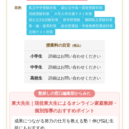
目的
私立中学受験対策
国公立中高一貫校受験対策
高校受験対策
大学入学共通テスト対策
国公立2次試験対策
医学部受験
難関私立受験対策
医・歯・薬系対策
総合型選抜・学校推薦型選抜対策
定期テスト対策
授業料の目安
（税込）
小学生
詳細はお問い合わせください
中学生
詳細はお問い合わせください
高校生
詳細はお問い合わせください
塾探しの窓口編集部からみた
東大先生｜現役東大生によるオンライン家庭教師・
個別指導のおすすめポイント
成果につながる努力の仕方を教える塾！伸び悩む生
徒にもおすすめ