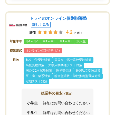
トライのオンライン個別指導塾
詳しく見る
4.2
評価
（44件）
対象学年
小1～小6
中1～中3
高1～高3
浪人生
授業形式
オンライン個別指導(1:1)
目的
私立中学受験対策
国公立中高一貫校受験対策
高校受験対策
大学入学共通テスト対策
国公立2次試験対策
医学部受験
難関私立受験対策
医・歯・薬系対策
総合型選抜・学校推薦型選抜対策
定期テスト対策
授業料の目安
（税込）
小学生
詳細はお問い合わせください
中学生
詳細はお問い合わせください