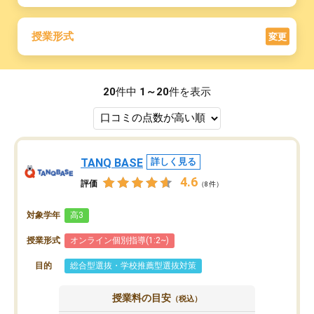
授業形式
変更
20
件中
1～20
件を表示
TANQ BASE
詳しく見る
4.6
評価
（8件）
対象学年
高3
授業形式
オンライン個別指導(1:2~)
目的
総合型選抜・学校推薦型選抜対策
授業料の目安
（税込）