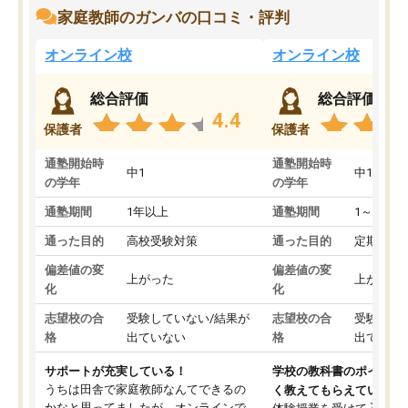
家庭教師のガンバの口コミ・評判
オンライン校
オンライン校
総合評価
総合評価
4.4
保護者
保護者
通塾開始時
通塾開始時
中1
中1
の学年
の学年
通塾期間
1年以上
通塾期間
1～3ヵ月
通った目的
高校受験対策
通った目的
定期テス
偏差値の変
偏差値の変
上がった
上がった
化
化
志望校の合
受験していない/結果が
志望校の合
受験して
格
出ていない
格
出ていな
サポートが充実している！
学校の教科書のポイント
うちは田舎で家庭教師なんてできるの
く教えてもらえている
かなと思ってましたが、オンラインで