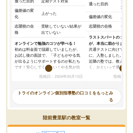
通った目的
定期テスト対策
大学入
通った目的
対策
偏差値の変
上がった
化
偏差値の変化
上がっ
志望校の合
受験していない/結果が
志望校の合格
合格し
格
出ていない
ラストスパートの１か月
オンラインで勉強のコツが学べる！
が、本当に助かりました
初めは料金面で躊躇していましたが、
共通テストに向けての追
お試し後の面談で、「子どもがやる気
に、入塾しました。田舎
が出るようにサポートするのが私たち
近隣の塾では、教えても
です！安心してください！やる気が出
く、かといって通うには
ないのは私たち講師の責任です」と言
が、トライならオンライ
投稿日：2026年03月13日
投稿日：20
ってくださり、確かに！と考えて、思
可能なので本当に助かり
い切って入塾しました。英語が苦手だ
テストの内容重視でした
ったんですが、学生の先生から学ぶこ
らないところをピンポイ
トライのオンライン個別指導塾の口コミをもっとみ
とで、勉強のコツみたいなものをつか
頂いて、とてもわかりや
る
み、徐々に成績が上がったらいいなと
していました。一生を左
思っていました。何が今足りないのか
スト、多少お金がかかっ
を的確に指導いただき、子どももびっ
思い切って入塾してよか
陸前豊里駅の教室一覧
くりするほど楽しんでやる気を持って
塾を受けています。狙い通り、少しず
つ成績も上がり、苦手意識も無くなっ