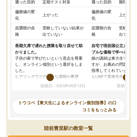
通った目的
定期テスト対策
通った目的
難関私立
偏差値の変
偏差値の変
上がった
上がった
化
化
志望校の合
受験していない/結果が
志望校の合
受験して
格
出ていない
格
出ていな
長期欠席で遅れた授業を取り戻せて助
自宅で現役国公立大学生
かりました。
ブルな価格で学べる
子供の家で学びたいという意志を尊重
娘の講師は東大生では無
し、オンライン個別という選択をしま
すが、お薦めの問題集や
した。
指導してくれています。2
ヒアリングでどのような講師が希望
もLINEで直接先生に質問
か、オプションは付帯するかなど選ぶ
教科でも)。受講科目や
投稿日：2025年09月12日
投稿日：20
事が出来ました。
めれるので、個人に合っ
講師とのマッチング後講師との初回ミ
ると思います。カリキュ
ーティングを行い、その講師で良いか
いなのがあり(有料)、受
トウコベ【東大生によるオンライン個別指導】の口
他の講師を希望するか子供との相性も
ことをどんなスケジュー
コミをもっとみる
見てから講師を決定する事ができま
くか相談したのですが、
す。
ち期待したものではなく
うちの子は、初回面談の講師の方で決
内容でした。それでも明
陸前豊里駅の教室一覧
定しました。
やる気も出ましたし、苦