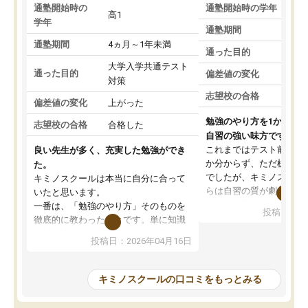
通塾開始時の
通塾開始時の学年
中
高1
学年
通塾期間
通塾期間
4ヵ月～1年未満
通った目的
大学入学共通テスト
通った目的
偏差値の変化
対策
志望校の合格
偏差値の変化
上がった
勉強のやり方を1から教
志望校の合格
合格した
自習の強い味方です。
これまではテスト前に何
良い先生が多く、充実した勉強ができ
か分からず、ただ机に座
た。
でしたが、キミノスクー
キミノスクールは本当に自分に合って
らは自習の質が劇的に変
いたと思います。
先生が毎日何をすべきか
一番は、「勉強のやり方」そのものを
投稿日：20
を明確にしてくれるので
徹底的に教わったことです。単に知識
ずに学習に取り組めるよ
を詰め込むのではなく、自学自習の習
投稿日：2026年04月16日
が一番の収穫です。
慣が身につくよう並走してくれるの
授業で教えてもらうとい
で、通塾日以外も机に向かうのが苦で
の仕方をコーチングして
はなくなりました。
キミノスクールの口コミをもっとみる
ルなので、家での学習習
身につきました。結果と
講師の方との距離も近く、親身なコー