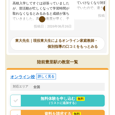
ていけなくなり対面の塾
高校入学してすぐは頑張っていました
でいたので、違うアプロ
が、部活動が忙しくなって学習時間が
考えて入りました。地元
取れなくなるとみるみると成績が落ち
投稿日：20
で、当初は模試でD判定
ていきました。高校の進度が早く、子
していたのですが、やは
供も家に帰って勉強の話すると嫌な反
投稿日：2026年06月26日
験勉強に詳しく、先生か
応を示します。東大先生にお願いして
受け合格できました。ま
からは効率的な計画を先生が立ててく
自習室が毎日使えていつ
れるので、親としても安心です。毎日
東大先生｜現役東大生によるオンライン家庭教師・
るのが心強かったようで
使える自習室とかもあり、わからない
個別指導の口コミをもっとみる
謝です。
ところがあれば先生が回答してくれる
のも重宝しています。
陸前豊里駅の教室一覧
オンライン校
詳しく見る
対応エリア
全国
無料体験を申し込む
無料
（リストに追加する）
資料を請求する
無料