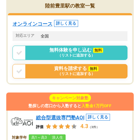
た英語の偏差値が10以上
チングのおかげで、停滞期もモチベー
陸前豊里駅の教室一覧
していた公立高校に無事
ションを維持できました。「やらされ
た。自分から学ぶ姿勢を
る勉強」から「目標のための勉強」へ
たい家庭には本当におす
意識が変わったことが、目標校への合
オンラインコース
詳しく見る
思います。
格に繋がったと思います。
対応エリア
全国
無料体験を申し込む
無料
（リストに追加する）
資料を請求する
無料
（リストに追加する）
キャンペーン対象塾
塾探しの窓口から入塾すると
入塾金1万円OFF
総合型選抜専門塾AOI
詳しく見る
4.3
評価
（3件）
対象学年
高1～高3
浪人生