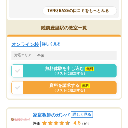
が多いが、はたらく部総合型コースは
い部分まで深ぼる事が出
大学生の目だけでなく、数人の大人に
総合型選抜対策として志
TANQ BASEの口コミをもっとみる
も目を通して頂ける。そのため多くの
接・小論文などの技術指
意見を聞くことができ、より良いもの
ション内容になっていま
を推敲することが可能だ。
選抜を通して将来自分が
陸前豊里駅の教室一覧
どの人も優しく、親身に接してくださ
のかといった人生設計・
るのでやる気も出て、良かったで
を社会人として働いてい
す！！
に考える事が出来る環境
オンライン校
詳しく見る
番の魅力だと思います。
い事が何もない所から社
対応エリア
全国
ポートを受け、学びたい
標を見つける事が出来ま
無料体験を申し込む
無料
（リストに追加する）
資料を請求する
無料
（リストに追加する）
家庭教師のガンバ
詳しく見る
4.5
評価
（3件）