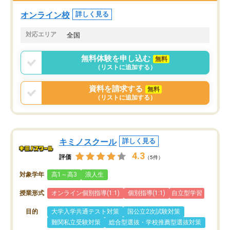
くなってきたようなので
オンラインツールを使用した単語帳の
お願いして良かったと思
オンライン校
詳しく見る
共有があり宿題もそちらで出される形
も合わなければチェンジ
でした。
娘は3科目ともずっと同
対応エリア
全国
2ヶ月で担当講師の方がお辞めになると
言う事で講師変更の申し出があり、あ
無料体験を申し込む
無料
まりに短期での変更だった為、塾に通
（リストに追加する）
う事にして退会しました。遅れも取り
戻せ、授業内容や講師の方は良かった
資料を請求する
無料
と思います。
（リストに追加する）
キミノスクール
詳しく見る
4.3
評価
（5件）
対象学年
高1～高3
浪人生
授業形式
オンライン個別指導(1:1)
個別指導(1:1)
自立型学習
目的
大学入学共通テスト対策
国公立2次試験対策
難関私立受験対策
総合型選抜・学校推薦型選抜対策