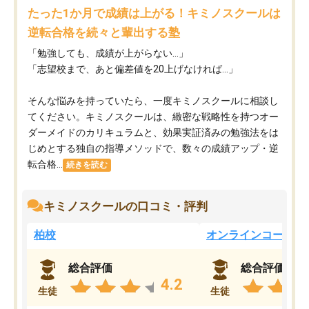
たった1か月で成績は上がる！キミノスクールは
逆転合格を続々と輩出する塾
「勉強しても、成績が上がらない…」
「志望校まで、あと偏差値を20上げなければ…」
そんな悩みを持っていたら、一度キミノスクールに相談し
てください。キミノスクールは、緻密な戦略性を持つオー
ダーメイドのカリキュラムと、効果実証済みの勉強法をは
じめとする独自の指導メソッドで、数々の成績アップ・逆
転合格...
続きを読む
キミノスクールの口コミ・評判
柏校
オンラインコース
総合評価
総合評価
4.2
生徒
生徒