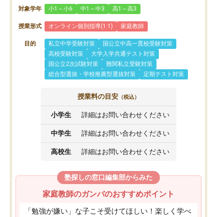
対象学年
小1～小6
中1～中3
高1～高3
授業形式
オンライン個別指導(1:1)
家庭教師
目的
私立中学受験対策
国公立中高一貫校受験対策
高校受験対策
大学入学共通テスト対策
国公立2次試験対策
難関私立受験対策
総合型選抜・学校推薦型選抜対策
定期テスト対策
授業料の目安
（税込）
小学生
詳細はお問い合わせください
中学生
詳細はお問い合わせください
高校生
詳細はお問い合わせください
塾探しの窓口編集部からみた
家庭教師のガンバのおすすめポイント
「勉強が嫌い」な子こそ受けてほしい！楽しく学べ