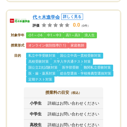
代々木進学会
詳しく見る
0.0
評価
（0件）
対象学年
小1～小6
中1～中3
高1～高3
浪人生
授業形式
オンライン個別指導(1:1)
家庭教師
目的
私立中学受験対策
国公立中高一貫校受験対策
高校受験対策
大学入学共通テスト対策
国公立2次試験対策
医学部受験
難関私立受験対策
医・歯・薬系対策
総合型選抜・学校推薦型選抜対策
定期テスト対策
授業料の目安
（税込）
小学生
詳細はお問い合わせください
中学生
詳細はお問い合わせください
高校生
詳細はお問い合わせください