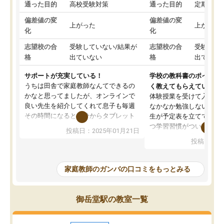
通った目的
高校受験対策
通った目的
定期テス
偏差値の変
偏差値の変
上がった
上がった
化
化
志望校の合
受験していない/結果が
志望校の合
受験して
格
出ていない
格
出ていな
サポートが充実している！
学校の教科書のポイント
うちは田舎で家庭教師なんてできるの
く教えてもらえている
かなと思ってましたが、オンラインで
体験授業を受けて入塾し
良い先生を紹介してくれて息子も毎週
なかなか勉強しない息子
その時間になると自分からタブレット
生が予定表を立ててくれ
を開いてzoomを繋げるようになりまし
つ学習習慣がついてきま
投稿日：2025年01月21日
た！5科目なんでもOKなのもとても気
オンラインで週に一度の
投稿日：20
に入っています
指導が無い日も予定表に
成績もだいぶ下の方でしたが、通い始
したり、LINEでわから
めて1年ほどだった今では平均点以上の
問できるのでとても助か
家庭教師のガンバの口コミをもっとみる
科目が増えてきました！あと1年受験ま
であるので無料の週末教室を使用しな
がら頑張って欲しいと思います！
御岳堂駅の教室一覧