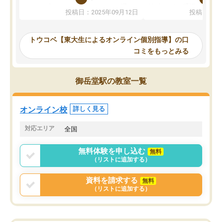
か、オプションは付帯するかなど選ぶ
教科でも)。受講科目や
投稿日：2025年09月12日
投稿日：20
事が出来ました。
めれるので、個人に合っ
講師とのマッチング後講師との初回ミ
ると思います。カリキュ
ーティングを行い、その講師で良いか
いなのがあり(有料)、受
トウコベ【東大生によるオンライン個別指導】の口
他の講師を希望するか子供との相性も
ことをどんなスケジュー
コミをもっとみる
見てから講師を決定する事ができま
くか相談したのですが、
す。
ち期待したものではなく
うちの子は、初回面談の講師の方で決
内容でした。それでも明
御岳堂駅の教室一覧
定しました。
やる気も出ましたし、苦
くなってきたようなので
オンラインツールを使用した単語帳の
お願いして良かったと思
オンライン校
詳しく見る
共有があり宿題もそちらで出される形
も合わなければチェンジ
でした。
娘は3科目ともずっと同
対応エリア
全国
2ヶ月で担当講師の方がお辞めになると
言う事で講師変更の申し出があり、あ
無料体験を申し込む
無料
まりに短期での変更だった為、塾に通
（リストに追加する）
う事にして退会しました。遅れも取り
戻せ、授業内容や講師の方は良かった
資料を請求する
無料
と思います。
（リストに追加する）