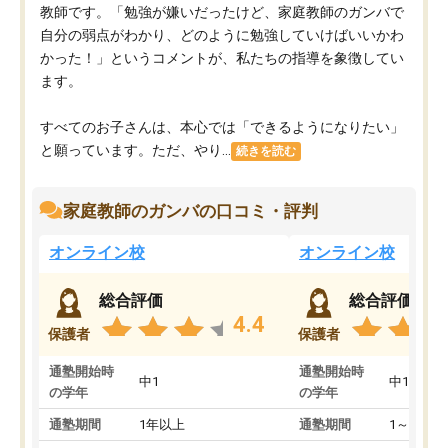
教師です。「勉強が嫌いだったけど、家庭教師のガンバで
自分の弱点がわかり、どのように勉強していけばいいかわ
かった！」というコメントが、私たちの指導を象徴してい
ます。
すべてのお子さんは、本心では「できるようになりたい」
と願っています。ただ、やり...
続きを読む
家庭教師のガンバの口コミ・評判
オンライン校
オンライン校
総合評価
総合評価
4.4
保護者
保護者
通塾開始時
通塾開始時
中1
中1
の学年
の学年
通塾期間
1年以上
通塾期間
1～3ヵ月