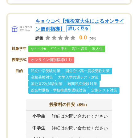
キョウコベ【現役京大生によるオンライ
ン個別指導】
詳しく見る
0.0
評価
（0件）
対象学年
小4～小6
中1～中3
高1～高3
浪人生
授業形式
オンライン個別指導(1:1)
目的
私立中学受験対策
国公立中高一貫校受験対策
高校受験対策
大学入学共通テスト対策
国公立2次試験対策
難関私立受験対策
総合型選抜・学校推薦型選抜対策
定期テスト対策
授業料の目安
（税込）
小学生
詳細はお問い合わせください
中学生
詳細はお問い合わせください