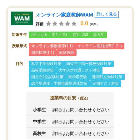
オンライン家庭教師WAM
詳しく見る
0.0
評価
（0件）
対象学年
小1～小6
中1～中3
高1～高3
浪人生
授業形式
オンライン個別指導(1:1)
オンライン個別指導(1:2~)
個別指導(1:1)
家庭教師
目的
私立中学受験対策
国公立中高一貫校受験対策
高校受験対策
大学入学共通テスト対策
国公立2次試験対策
医学部受験
難関私立受験対策
総合型選抜・学校推薦型選抜対策
定期テスト対策
授業料の目安
（税込）
小学生
詳細はお問い合わせください
中学生
詳細はお問い合わせください
高校生
詳細はお問い合わせください