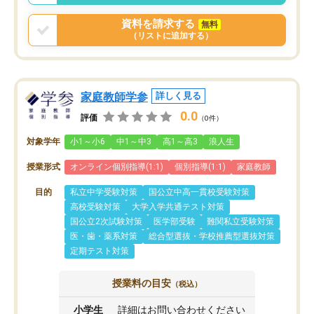
資料を請求する
無料
（リストに追加する）
家庭教師学参
詳しく見る
0.0
評価
（0件）
対象学年
小1～小6
中1～中3
高1～高3
浪人生
授業形式
オンライン個別指導(1:1)
個別指導(1:1)
家庭教師
目的
私立中学受験対策
国公立中高一貫校受験対策
高校受験対策
大学入学共通テスト対策
国公立2次試験対策
医学部受験
難関私立受験対策
医・歯・薬系対策
総合型選抜・学校推薦型選抜対策
定期テスト対策
授業料の目安
（税込）
小学生
詳細はお問い合わせください