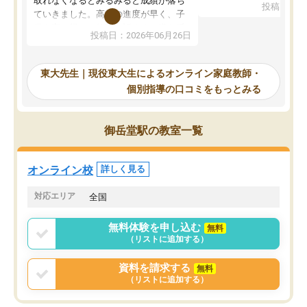
取れなくなるとみるみると成績が落ち
投稿日：20
で、当初は模試でD判定
ていきました。高校の進度が早く、子
していたのですが、やは
供も家に帰って勉強の話すると嫌な反
投稿日：2026年06月26日
験勉強に詳しく、先生か
応を示します。東大先生にお願いして
受け合格できました。ま
からは効率的な計画を先生が立ててく
自習室が毎日使えていつ
れるので、親としても安心です。毎日
東大先生｜現役東大生によるオンライン家庭教師・
るのが心強かったようで
使える自習室とかもあり、わからない
個別指導の口コミをもっとみる
謝です。
ところがあれば先生が回答してくれる
のも重宝しています。
御岳堂駅の教室一覧
オンライン校
詳しく見る
対応エリア
全国
無料体験を申し込む
無料
（リストに追加する）
資料を請求する
無料
（リストに追加する）