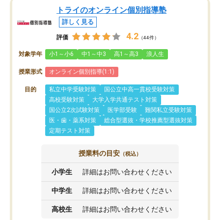
トライのオンライン個別指導塾
詳しく見る
4.2
評価
（44件）
対象学年
小1～小6
中1～中3
高1～高3
浪人生
授業形式
オンライン個別指導(1:1)
目的
私立中学受験対策
国公立中高一貫校受験対策
高校受験対策
大学入学共通テスト対策
国公立2次試験対策
医学部受験
難関私立受験対策
医・歯・薬系対策
総合型選抜・学校推薦型選抜対策
定期テスト対策
授業料の目安
（税込）
小学生
詳細はお問い合わせください
中学生
詳細はお問い合わせください
高校生
詳細はお問い合わせください