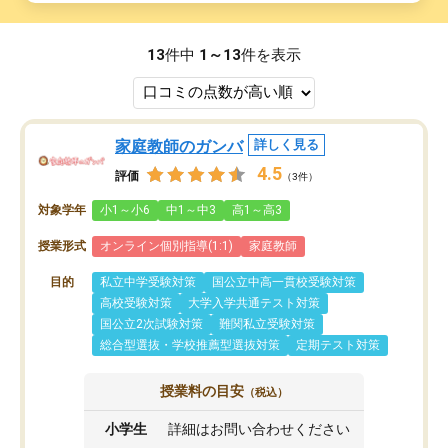
13
件中
1～13
件を表示
家庭教師のガンバ
詳しく見る
4.5
評価
（3件）
対象学年
小1～小6
中1～中3
高1～高3
授業形式
オンライン個別指導(1:1)
家庭教師
目的
私立中学受験対策
国公立中高一貫校受験対策
高校受験対策
大学入学共通テスト対策
国公立2次試験対策
難関私立受験対策
総合型選抜・学校推薦型選抜対策
定期テスト対策
授業料の目安
（税込）
小学生
詳細はお問い合わせください