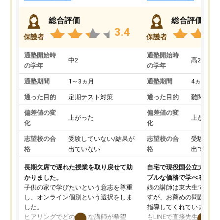
総合評価
総合評価
3.4
保護者
保護者
通塾開始時
通塾開始時
中2
高2
の学年
の学年
通塾期間
1～3ヵ月
通塾期間
4ヵ月～1
通った目的
定期テスト対策
通った目的
難関私立
偏差値の変
偏差値の変
上がった
上がった
化
化
志望校の合
受験していない/結果が
志望校の合
受験して
格
出ていない
格
出ていな
長期欠席で遅れた授業を取り戻せて助
自宅で現役国公立大学生
かりました。
ブルな価格で学べる
子供の家で学びたいという意志を尊重
娘の講師は東大生では無
し、オンライン個別という選択をしま
すが、お薦めの問題集や
した。
指導してくれています。2
ヒアリングでどのような講師が希望
もLINEで直接先生に質問