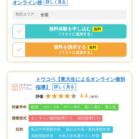
オンライン校
詳しく見る
対応エリア
全国
無料体験を申し込む
無料
（リストに追加する）
資料を請求する
無料
（リストに追加する）
トウコベ【東大生によるオンライン個別
指導】
詳しく見る
4.4
評価
（38件）
対象学年
幼児
小1～小6
中1～中3
高1～高3
浪人生
授業形式
オンライン個別指導(1:1)
個別指導(1:1)
目的
私立中学受験対策
国公立中高一貫校受験対策
高校受験対策
大学入学共通テスト対策