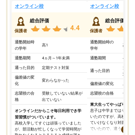
オンライン校
オンライン校
総合評価
総合評価
4.4
保護者
保護者
通塾開始時
通塾開始時の
高1
高3
の学年
学年
通塾期間
4ヵ月～1年未満
通塾期間
4ヵ月
通った目的
定期テスト対策
大学入
通った目的
対策
偏差値の変
変わらなかった
化
偏差値の変化
上がっ
志望校の合
受験していない/結果が
志望校の合格
合格し
格
出ていない
東大生ってやっぱりすご
息子は中学まではそこそ
オンラインだからこそ毎日利用でき学
いたのですが、高校に入
習習慣がついています。
ていけなくなり対面の塾
高校入学してすぐは頑張っていました
でいたので、違うアプロ
が、部活動が忙しくなって学習時間が
考えて入りました。地元