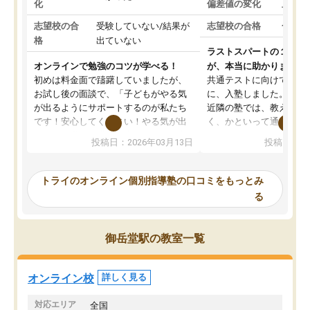
化
偏差値の変化
上がっ
志望校の合
受験していない/結果が
志望校の合格
合格し
格
出ていない
ラストスパートの１か月
オンラインで勉強のコツが学べる！
が、本当に助かりました
初めは料金面で躊躇していましたが、
共通テストに向けての追
お試し後の面談で、「子どもがやる気
に、入塾しました。田舎
が出るようにサポートするのが私たち
近隣の塾では、教えても
です！安心してください！やる気が出
く、かといって通うには
ないのは私たち講師の責任です」と言
が、トライならオンライ
投稿日：2026年03月13日
投稿日：20
ってくださり、確かに！と考えて、思
可能なので本当に助かり
い切って入塾しました。英語が苦手だ
テストの内容重視でした
ったんですが、学生の先生から学ぶこ
らないところをピンポイ
トライのオンライン個別指導塾の口コミをもっとみ
とで、勉強のコツみたいなものをつか
頂いて、とてもわかりや
る
み、徐々に成績が上がったらいいなと
していました。一生を左
思っていました。何が今足りないのか
スト、多少お金がかかっ
を的確に指導いただき、子どももびっ
思い切って入塾してよか
御岳堂駅の教室一覧
くりするほど楽しんでやる気を持って
塾を受けています。狙い通り、少しず
つ成績も上がり、苦手意識も無くなっ
オンライン校
詳しく見る
てきたので、さらに苦手な数学も追加
でお願いしました。来年の高校受験に
対応エリア
全国