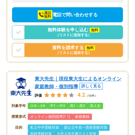
向けて頑張っています。
通話
電話で問い合わせする
無料
無料体験を申し込む
無料
（リストに追加する）
資料を請求する
無料
（リストに追加する）
東大先生｜現役東大生によるオンライン
家庭教師・個別指導
詳しく見る
4.2
評価
（10件）
対象学年
小4～小6
中1～中3
高1～高3
浪人生
授業形式
オンライン個別指導(1:1)
家庭教師
目的
私立中学受験対策
国公立中高一貫校受験対策
高校受験対策
大学入学共通テスト対策