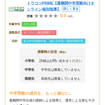
トウコべPRIME【最難関中学受験向けオ
ンライン個別指導】
詳しく見る
0.0
評価
（0件）
対象学年
小1～小6
授業形式
オンライン個別指導(1:1)
目的
私立中学受験対策
国公立中高一貫校受験対策
授業料の目安
（税込）
小学生
詳細はお問い合わせください
中学生
中学生は募集していません
高校生
高校生は募集していません
中学受験の成功を、もっと確かに。
最難関中学出身の講師による指導と、運営による密なサポ