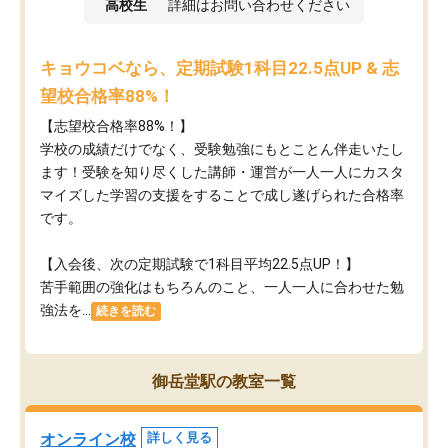
高校生
詳細はお問い合わせください
キョウコベなら、定期試験1科目22.5点UP & 志
望校合格率88%！
【志望校合格率88%！】
学校の成績だけでなく、受験勉強にもとことん伴走いたし
ます！受験を知り尽くした講師・運営が​一人一人にカスタ
マイズした学習の支援をすることで成し遂げられた合格率
です。
【入会後、次の定期試験で1科目平均22.5点UP！】
苦手範囲の強化はもちろんのこと、​一人一人に合わせた勉
強法を...
続きを読む
御岳堂駅の教室一覧
オンライン校
詳しく見る