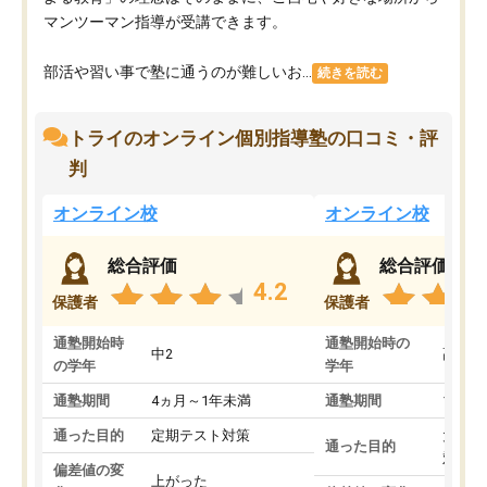
マンツーマン指導が受講できます。
部活や習い事で塾に通うのが難しいお...
続きを読む
トライのオンライン個別指導塾の口コミ・評
判
オンライン校
オンライン校
総合評価
総合評価
4.2
保護者
保護者
通塾開始時
通塾開始時の
中2
高3
の学年
学年
通塾期間
4ヵ月～1年未満
通塾期間
1～3
通った目的
定期テスト対策
大学入
通った目的
対策
偏差値の変
上がった