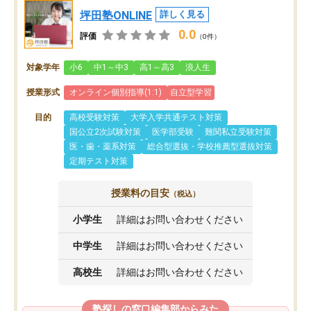
坪田塾ONLINE
詳しく見る
0.0
評価
（0件）
対象学年
小6
中1～中3
高1～高3
浪人生
授業形式
オンライン個別指導(1:1)
自立型学習
目的
高校受験対策
大学入学共通テスト対策
国公立2次試験対策
医学部受験
難関私立受験対策
医・歯・薬系対策
総合型選抜・学校推薦型選抜対策
定期テスト対策
授業料の目安
（税込）
小学生
詳細はお問い合わせください
中学生
詳細はお問い合わせください
高校生
詳細はお問い合わせください
塾探しの窓口編集部からみた