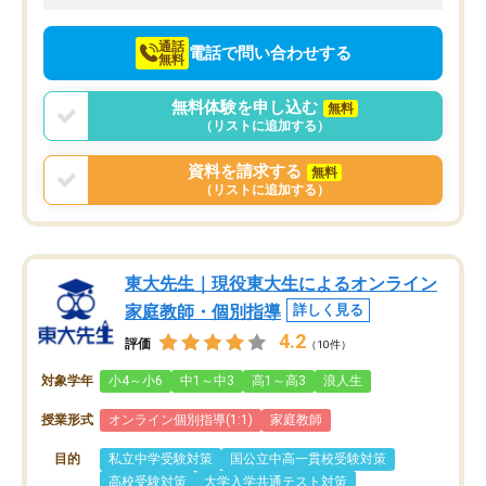
向けて頑張っています。
通話
電話で問い合わせする
無料
無料体験を申し込む
無料
（リストに追加する）
資料を請求する
無料
（リストに追加する）
東大先生｜現役東大生によるオンライン
家庭教師・個別指導
詳しく見る
4.2
評価
（10件）
対象学年
小4～小6
中1～中3
高1～高3
浪人生
授業形式
オンライン個別指導(1:1)
家庭教師
目的
私立中学受験対策
国公立中高一貫校受験対策
高校受験対策
大学入学共通テスト対策