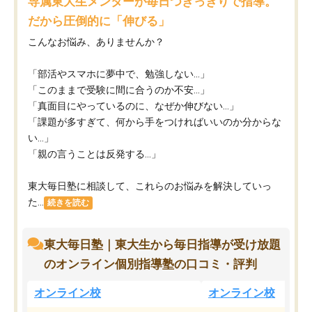
専属東大生メンターが毎日つきっきりで指導。
だから圧倒的に「伸びる」
こんなお悩み、ありませんか？
「部活やスマホに夢中で、勉強しない…」
「このままで受験に間に合うのか不安…」
「真面目にやっているのに、なぜか伸びない…」
「課題が多すぎて、何から手をつければいいのか分からな
い…」
「親の言うことは反発する…」
東大毎日塾に相談して、これらのお悩みを解決していっ
た...
続きを読む
東大毎日塾｜東大生から毎日指導が受け放題
のオンライン個別指導塾の口コミ・評判
オンライン校
オンライン校