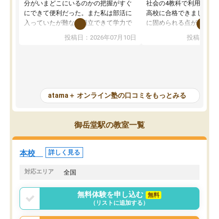
分がいまどこにいるのかの把握がすぐ
社会の4教科で利用し、偏
にできて便利だった。また私は部活に
高校に合格できました。
入っていたが難なく両立できて学力で
に固められる点が魅力で
も部活でも結果を残すことができてよ
れる「ウォームアップ」
投稿日：2026年07月10日
投稿日：20
かった。また問題演習の際に、自分が
項目のおかげで、手軽に
一度間違えた問題を繰り返し学習でき
せられます。何度も間違
たので苦手だった英語の克服につなが
「特訓」項目で徹底的に
った点もよかった。ただAIをアピール
め、苦手克服に非常に役
して活用するのは良かった点もあった
また、その日の勉強時間
が、自分で自分の管理ができない人に
元数が可視化されるので
atama＋ オンライン塾の口コミをもっとみる
とっては難しい部分もあるのではない
しながら意欲的に取り組
かと思った。
常に効果を実感している
になった現在も大学受験
御岳堂駅の教室一覧
して利用しており、自信
すめできる塾です。
本校
詳しく見る
対応エリア
全国
無料体験を申し込む
無料
（リストに追加する）