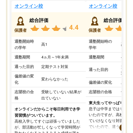
オンライン校
オンライン校
総合評価
総合評価
4.4
保護者
保護者
通塾開始時
通塾開始時の
高1
高3
の学年
学年
通塾期間
4ヵ月～1年未満
通塾期間
4ヵ月
通った目的
定期テスト対策
大学入
通った目的
対策
偏差値の変
変わらなかった
化
偏差値の変化
上がっ
志望校の合
受験していない/結果が
志望校の合格
合格し
格
出ていない
東大生ってやっぱりすご
息子は中学まではそこそ
オンラインだからこそ毎日利用でき学
いたのですが、高校に入
習習慣がついています。
ていけなくなり対面の塾
高校入学してすぐは頑張っていました
でいたので、違うアプロ
が、部活動が忙しくなって学習時間が
考えて入りました。地元