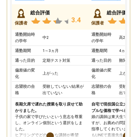
総合評価
総合評価
3.4
保護者
保護者
通塾開始時
通塾開始時
中2
高2
の学年
の学年
通塾期間
1～3ヵ月
通塾期間
4ヵ月～1
通った目的
定期テスト対策
通った目的
難関私立
偏差値の変
偏差値の変
上がった
上がった
化
化
志望校の合
受験していない/結果が
志望校の合
受験して
格
出ていない
格
出ていな
長期欠席で遅れた授業を取り戻せて助
自宅で現役国公立大学生
かりました。
ブルな価格で学べる
子供の家で学びたいという意志を尊重
娘の講師は東大生では無
し、オンライン個別という選択をしま
すが、お薦めの問題集や
した。
指導してくれています。2
ヒアリングでどのような講師が希望
もLINEで直接先生に質問