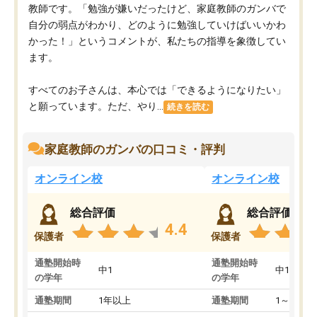
教師です。「勉強が嫌いだったけど、家庭教師のガンバで
自分の弱点がわかり、どのように勉強していけばいいかわ
かった！」というコメントが、私たちの指導を象徴してい
ます。
すべてのお子さんは、本心では「できるようになりたい」
と願っています。ただ、やり...
続きを読む
家庭教師のガンバの口コミ・評判
オンライン校
オンライン校
総合評価
総合評価
4.4
保護者
保護者
通塾開始時
通塾開始時
中1
中1
の学年
の学年
通塾期間
1年以上
通塾期間
1～3ヵ月