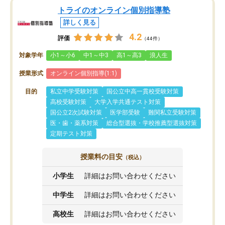
トライのオンライン個別指導塾
詳しく見る
4.2
評価
（44件）
対象学年
小1～小6
中1～中3
高1～高3
浪人生
授業形式
オンライン個別指導(1:1)
目的
私立中学受験対策
国公立中高一貫校受験対策
高校受験対策
大学入学共通テスト対策
国公立2次試験対策
医学部受験
難関私立受験対策
医・歯・薬系対策
総合型選抜・学校推薦型選抜対策
定期テスト対策
授業料の目安
（税込）
小学生
詳細はお問い合わせください
中学生
詳細はお問い合わせください
高校生
詳細はお問い合わせください