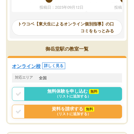
か、オプションは付帯するかなど選ぶ
教科でも)。受講科目や
投稿日：2025年09月12日
投稿日：20
事が出来ました。
めれるので、個人に合っ
講師とのマッチング後講師との初回ミ
ると思います。カリキュ
ーティングを行い、その講師で良いか
いなのがあり(有料)、受
トウコベ【東大生によるオンライン個別指導】の口
他の講師を希望するか子供との相性も
ことをどんなスケジュー
コミをもっとみる
見てから講師を決定する事ができま
くか相談したのですが、
す。
ち期待したものではなく
うちの子は、初回面談の講師の方で決
内容でした。それでも明
御岳堂駅の教室一覧
定しました。
やる気も出ましたし、苦
くなってきたようなので
オンラインツールを使用した単語帳の
お願いして良かったと思
オンライン校
詳しく見る
共有があり宿題もそちらで出される形
も合わなければチェンジ
でした。
娘は3科目ともずっと同
対応エリア
全国
2ヶ月で担当講師の方がお辞めになると
言う事で講師変更の申し出があり、あ
無料体験を申し込む
無料
まりに短期での変更だった為、塾に通
（リストに追加する）
う事にして退会しました。遅れも取り
戻せ、授業内容や講師の方は良かった
資料を請求する
無料
と思います。
（リストに追加する）