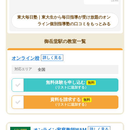
を踏まえ、浪人が決まった際に勉強計
画を考えてもらえる塾を探した結果、
東大毎日塾にたどり着きました。学習
東大毎日塾｜東大生から毎日指導が受け放題のオン
の長期計画や日々の勉強のやり方につ
ライン個別指導塾の口コミをもっとみる
いて客観的なアドバイスをいただけた
ので、自信をもって受験勉強を進める
ことができました。自分のように勉強
御岳堂駅の教室一覧
のやり方や進捗管理で苦労している方
には特におすすめしたい塾です。
オンライン校
詳しく見る
対応エリア
全国
無料体験を申し込む
無料
（リストに追加する）
資料を請求する
無料
（リストに追加する）
オンライン家庭教師WAM
詳しく見る