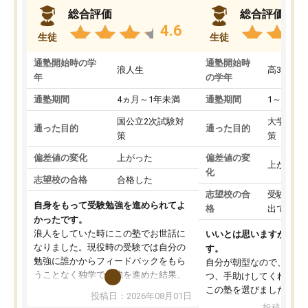
総合評価
総合評価
4.6
生徒
生徒
通塾開始時の学
通塾開始時
浪人生
高3
年
の学年
通塾期間
4ヵ月～1年未満
通塾期間
1～3ヵ月
国公立2次試験対
大学入学
通った目的
通った目的
策
策
偏差値の変化
上がった
偏差値の変
上がった
化
志望校の合格
合格した
志望校の合
受験して
自身をもって受験勉強を進められてよ
格
出ていな
かったです。
浪人をしていた時にこの塾でお世話に
いいとは思いますが、料
なりました。現役時の受験では自分の
す。
勉強に誰かからフィードバックをもら
自分が朝型なので、自習
うことなく独学で勉強を進めた結果、
つ、手助けしてくれる設
入試本番に地歴の学習が間に合わず不
この塾を選びました。
投稿日：2026年08月01日
合格となってしまいました。その経験
投稿日：20