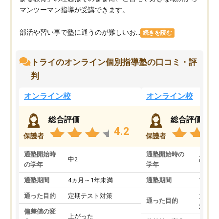
マンツーマン指導が受講できます。
部活や習い事で塾に通うのが難しいお...
続きを読む
トライのオンライン個別指導塾の口コミ・評
判
オンライン校
オンライン校
総合評価
総合評価
4.2
保護者
保護者
通塾開始時
通塾開始時の
中2
高3
の学年
学年
通塾期間
4ヵ月～1年未満
通塾期間
1～3
通った目的
定期テスト対策
大学入
通った目的
対策
偏差値の変
上がった