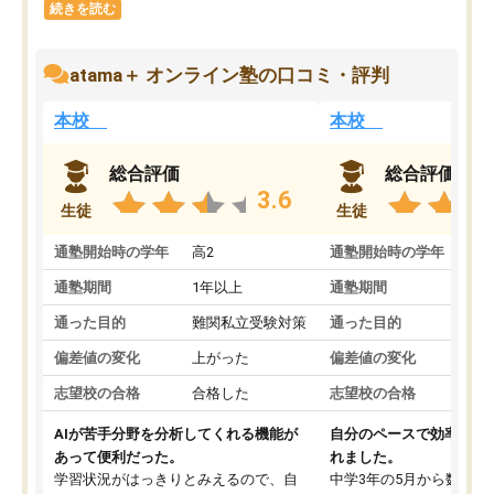
続きを読む
atama＋ オンライン塾の口コミ・評判
本校
本校
総合評価
総合評価
3.6
生徒
生徒
通塾開始時の学年
高2
通塾開始時の学年
中
通塾期間
1年以上
通塾期間
通った目的
難関私立受験対策
通った目的
偏差値の変化
上がった
偏差値の変化
志望校の合格
合格した
志望校の合格
AIが苦手分野を分析してくれる機能が
自分のペースで効率よく
あって便利だった。
れました。
学習状況がはっきりとみえるので、自
中学3年の5月から数学・