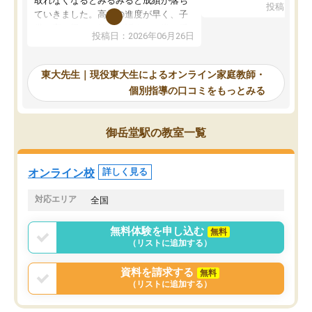
取れなくなるとみるみると成績が落ち
投稿日：20
で、当初は模試でD判定
ていきました。高校の進度が早く、子
していたのですが、やは
供も家に帰って勉強の話すると嫌な反
投稿日：2026年06月26日
験勉強に詳しく、先生か
応を示します。東大先生にお願いして
受け合格できました。ま
からは効率的な計画を先生が立ててく
自習室が毎日使えていつ
れるので、親としても安心です。毎日
東大先生｜現役東大生によるオンライン家庭教師・
るのが心強かったようで
使える自習室とかもあり、わからない
個別指導の口コミをもっとみる
謝です。
ところがあれば先生が回答してくれる
のも重宝しています。
御岳堂駅の教室一覧
オンライン校
詳しく見る
対応エリア
全国
無料体験を申し込む
無料
（リストに追加する）
資料を請求する
無料
（リストに追加する）