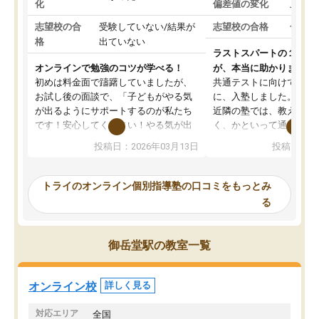
化
偏差値の変化
上がっ
志望校の合
受験していない/結果が
志望校の合格
合格し
格
出ていない
ラストスパートの１か月
オンラインで勉強のコツが学べる！
が、本当に助かりました
初めは料金面で躊躇していましたが、
共通テストに向けての追
お試し後の面談で、「子どもがやる気
に、入塾しました。田舎
が出るようにサポートするのが私たち
近隣の塾では、教えても
です！安心してください！やる気が出
く、かといって通うには
ないのは私たち講師の責任です」と言
が、トライならオンライ
投稿日：2026年03月13日
投稿日：20
ってくださり、確かに！と考えて、思
可能なので本当に助かり
い切って入塾しました。英語が苦手だ
テストの内容重視でした
ったんですが、学生の先生から学ぶこ
らないところをピンポイ
トライのオンライン個別指導塾の口コミをもっとみ
とで、勉強のコツみたいなものをつか
頂いて、とてもわかりや
る
み、徐々に成績が上がったらいいなと
していました。一生を左
思っていました。何が今足りないのか
スト、多少お金がかかっ
を的確に指導いただき、子どももびっ
思い切って入塾してよか
御岳堂駅の教室一覧
くりするほど楽しんでやる気を持って
塾を受けています。狙い通り、少しず
つ成績も上がり、苦手意識も無くなっ
オンライン校
詳しく見る
てきたので、さらに苦手な数学も追加
でお願いしました。来年の高校受験に
対応エリア
全国