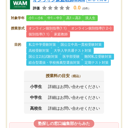
0.0
評価
（0件）
対象学年
小1～小6
中1～中3
高1～高3
浪人生
授業形式
オンライン個別指導(1:1)
オンライン個別指導(1:2~)
個別指導(1:1)
家庭教師
目的
私立中学受験対策
国公立中高一貫校受験対策
高校受験対策
大学入学共通テスト対策
国公立2次試験対策
医学部受験
難関私立受験対策
総合型選抜・学校推薦型選抜対策
定期テスト対策
授業料の目安
（税込）
小学生
詳細はお問い合わせください
中学生
詳細はお問い合わせください
高校生
詳細はお問い合わせください
塾探しの窓口編集部からみた