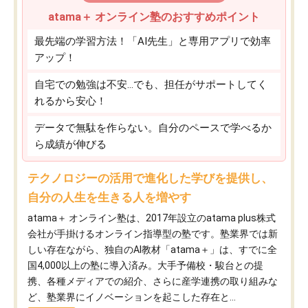
atama＋ オンライン塾のおすすめポイント
最先端の学習方法！「AI先生」と専用アプリで効率
アップ！
自宅での勉強は不安…でも、担任がサポートしてく
れるから安心！
データで無駄を作らない。自分のペースで学べるか
ら成績が伸びる
テクノロジーの活用で進化した学びを提供し、
自分の人生を生きる人を増やす
atama＋ オンライン塾は、2017年設立のatama plus株式
会社が手掛けるオンライン指導型の塾です。塾業界では新
しい存在ながら、独自のAI教材「atama＋」は、すでに全
国4,000以上の塾に導入済み。大手予備校・駿台との提
携、各種メディアでの紹介、さらに産学連携の取り組みな
ど、塾業界にイノベーションを起こした存在と...