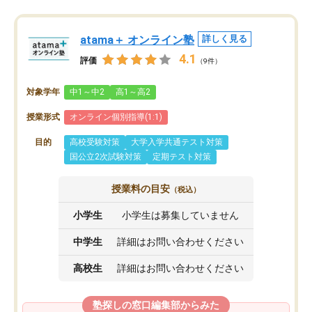
atama＋ オンライン塾
詳しく見る
4.1
評価
（9件）
対象学年
中1～中2
高1～高2
授業形式
オンライン個別指導(1:1)
目的
高校受験対策
大学入学共通テスト対策
国公立2次試験対策
定期テスト対策
授業料の目安
（税込）
小学生
小学生は募集していません
中学生
詳細はお問い合わせください
高校生
詳細はお問い合わせください
塾探しの窓口編集部からみた