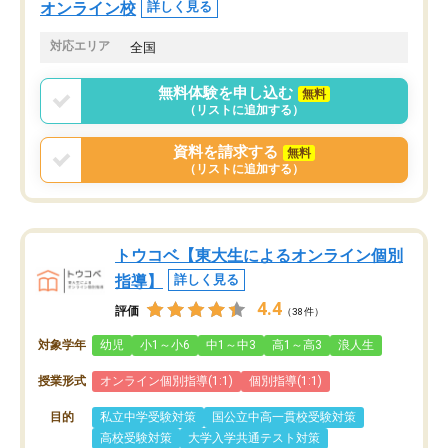
オンライン校
詳しく見る
対応エリア
全国
無料体験を申し込む
無料
（リストに追加する）
資料を請求する
無料
（リストに追加する）
トウコベ【東大生によるオンライン個別
指導】
詳しく見る
4.4
評価
（38件）
対象学年
幼児
小1～小6
中1～中3
高1～高3
浪人生
授業形式
オンライン個別指導(1:1)
個別指導(1:1)
目的
私立中学受験対策
国公立中高一貫校受験対策
高校受験対策
大学入学共通テスト対策