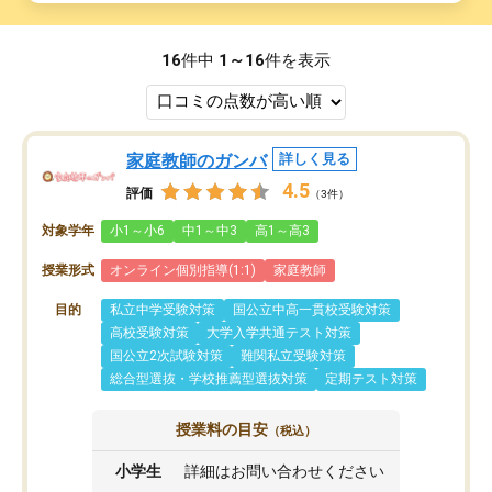
16
件中
1～16
件を表示
家庭教師のガンバ
詳しく見る
4.5
評価
（3件）
対象学年
小1～小6
中1～中3
高1～高3
授業形式
オンライン個別指導(1:1)
家庭教師
目的
私立中学受験対策
国公立中高一貫校受験対策
高校受験対策
大学入学共通テスト対策
国公立2次試験対策
難関私立受験対策
総合型選抜・学校推薦型選抜対策
定期テスト対策
授業料の目安
（税込）
小学生
詳細はお問い合わせください