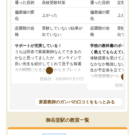
通った目的
高校受験対策
通った目的
定期テス
偏差値の変
偏差値の変
上がった
上がった
化
化
志望校の合
受験していない/結果が
志望校の合
受験して
格
出ていない
格
出ていな
サポートが充実している！
学校の教科書のポイント
うちは田舎で家庭教師なんてできるの
く教えてもらえている
かなと思ってましたが、オンラインで
体験授業を受けて入塾し
良い先生を紹介してくれて息子も毎週
なかなか勉強しない息子
その時間になると自分からタブレット
生が予定表を立ててくれ
を開いてzoomを繋げるようになりまし
つ学習習慣がついてきま
投稿日：2025年01月21日
た！5科目なんでもOKなのもとても気
オンラインで週に一度の
投稿日：20
に入っています
指導が無い日も予定表に
成績もだいぶ下の方でしたが、通い始
したり、LINEでわから
めて1年ほどだった今では平均点以上の
問できるのでとても助か
家庭教師のガンバの口コミをもっとみる
科目が増えてきました！あと1年受験ま
であるので無料の週末教室を使用しな
がら頑張って欲しいと思います！
御岳堂駅の教室一覧