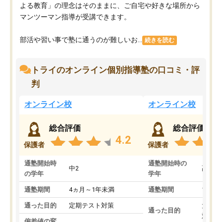
よる教育」の理念はそのままに、ご自宅や好きな場所から
マンツーマン指導が受講できます。
部活や習い事で塾に通うのが難しいお...
続きを読む
トライのオンライン個別指導塾の口コミ・評
判
オンライン校
オンライン校
総合評価
総合評価
4.2
保護者
保護者
通塾開始時
通塾開始時の
中2
高3
の学年
学年
通塾期間
4ヵ月～1年未満
通塾期間
1～3
通った目的
定期テスト対策
大学入
通った目的
対策
偏差値の変