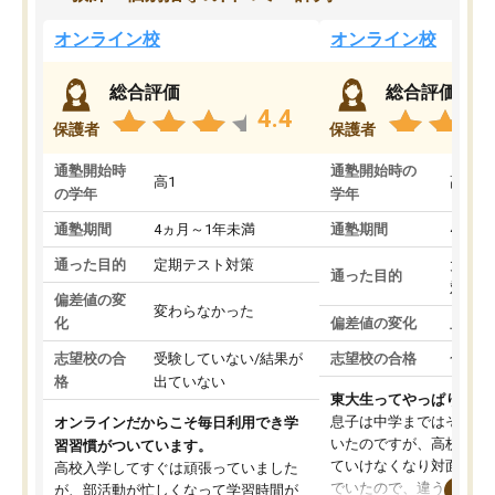
オンライン校
オンライン校
総合評価
総合評価
4.4
保護者
保護者
通塾開始時
通塾開始時の
高1
高3
の学年
学年
通塾期間
4ヵ月～1年未満
通塾期間
4ヵ月
通った目的
定期テスト対策
大学入
通った目的
対策
偏差値の変
変わらなかった
化
偏差値の変化
上がっ
志望校の合
受験していない/結果が
志望校の合格
合格し
格
出ていない
東大生ってやっぱりすご
息子は中学まではそこそ
オンラインだからこそ毎日利用でき学
いたのですが、高校に入
習習慣がついています。
ていけなくなり対面の塾
高校入学してすぐは頑張っていました
でいたので、違うアプロ
が、部活動が忙しくなって学習時間が