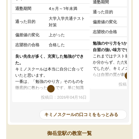
通塾期間
通塾期間
4ヵ月～1年未満
通った目的
大学入学共通テスト
通った目的
偏差値の変化
対策
志望校の合格
偏差値の変化
上がった
勉強のやり方を1から教
志望校の合格
合格した
自習の強い味方です。
これまではテスト前に何
良い先生が多く、充実した勉強ができ
か分からず、ただ机に座
た。
でしたが、キミノスクー
キミノスクールは本当に自分に合って
らは自習の質が劇的に変
いたと思います。
先生が毎日何をすべきか
一番は、「勉強のやり方」そのものを
投稿日：20
を明確にしてくれるので
徹底的に教わったことです。単に知識
ずに学習に取り組めるよ
を詰め込むのではなく、自学自習の習
投稿日：2026年04月16日
が一番の収穫です。
慣が身につくよう並走してくれるの
授業で教えてもらうとい
で、通塾日以外も机に向かうのが苦で
の仕方をコーチングして
はなくなりました。
キミノスクールの口コミをもっとみる
ルなので、家での学習習
身につきました。結果と
講師の方との距離も近く、親身なコー
た英語の偏差値が10以上
チングのおかげで、停滞期もモチベー
御岳堂駅の教室一覧
していた公立高校に無事
ションを維持できました。「やらされ