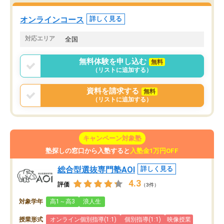
た。自分から学ぶ姿勢を
る勉強」から「目標のための勉強」へ
たい家庭には本当におす
意識が変わったことが、目標校への合
オンラインコース
詳しく見る
思います。
格に繋がったと思います。
対応エリア
全国
無料体験を申し込む
無料
（リストに追加する）
資料を請求する
無料
（リストに追加する）
キャンペーン対象塾
塾探しの窓口から入塾すると
入塾金1万円OFF
総合型選抜専門塾AOI
詳しく見る
4.3
評価
（3件）
対象学年
高1～高3
浪人生
授業形式
オンライン個別指導(1:1)
個別指導(1:1)
映像授業