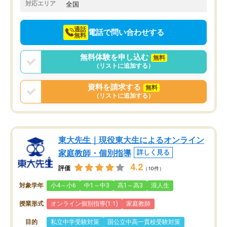
でお願いしました。来年の高校受験に
対応エリア
全国
向けて頑張っています。
通話
電話で問い合わせする
無料
無料体験を申し込む
無料
（リストに追加する）
資料を請求する
無料
（リストに追加する）
東大先生｜現役東大生によるオンライン
家庭教師・個別指導
詳しく見る
4.2
評価
（10件）
対象学年
小4～小6
中1～中3
高1～高3
浪人生
授業形式
オンライン個別指導(1:1)
家庭教師
目的
私立中学受験対策
国公立中高一貫校受験対策