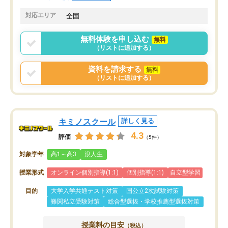
共有があり宿題もそちらで出される形
も合わなければチェンジ
でした。
娘は3科目ともずっと同
対応エリア
全国
2ヶ月で担当講師の方がお辞めになると
言う事で講師変更の申し出があり、あ
無料体験を申し込む
無料
まりに短期での変更だった為、塾に通
（リストに追加する）
う事にして退会しました。遅れも取り
戻せ、授業内容や講師の方は良かった
資料を請求する
無料
と思います。
（リストに追加する）
キミノスクール
詳しく見る
4.3
評価
（5件）
対象学年
高1～高3
浪人生
授業形式
オンライン個別指導(1:1)
個別指導(1:1)
自立型学習
目的
大学入学共通テスト対策
国公立2次試験対策
難関私立受験対策
総合型選抜・学校推薦型選抜対策
授業料の目安
（税込）