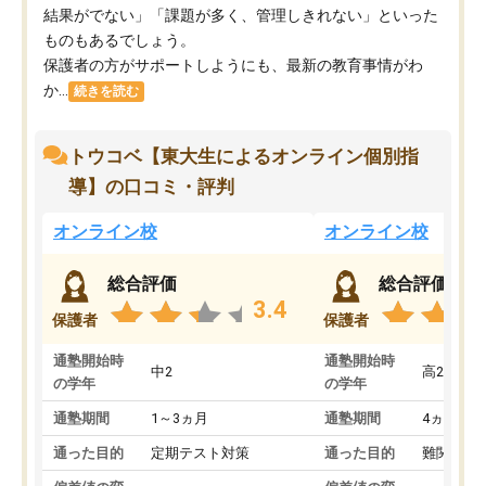
結果がでない」「課題が多く、管理しきれない」といった
ものもあるでしょう。
保護者の方がサポートしようにも、最新の教育事情がわ
か...
続きを読む
トウコベ【東大生によるオンライン個別指
導】の口コミ・評判
オンライン校
オンライン校
総合評価
総合評価
3.4
保護者
保護者
通塾開始時
通塾開始時
中2
高2
の学年
の学年
通塾期間
1～3ヵ月
通塾期間
4ヵ月～1
通った目的
定期テスト対策
通った目的
難関私立