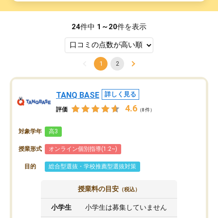
24
件中
1～20
件を表示
1
2
TANQ BASE
詳しく見る
4.6
評価
（8件）
対象学年
高3
授業形式
オンライン個別指導(1:2~)
目的
総合型選抜・学校推薦型選抜対策
授業料の目安
（税込）
小学生
小学生は募集していません