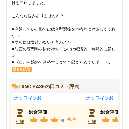
付を停止しました】
こんなお悩みありませんか？
❌今通っている塾では総合型選抜を本格的に対策してくれ
ない
❌学校には実績がないと言われた
❌対面の専門塾を掛け持ちするのは経済的、時間的に厳し
い
❌ゼロから始めて合格するまで全部まとめてサポート...
続きを読む
TANQ BASEの口コミ・評判
オンライン校
オンライン校
総合評価
総合評価
4.4
生徒
生徒