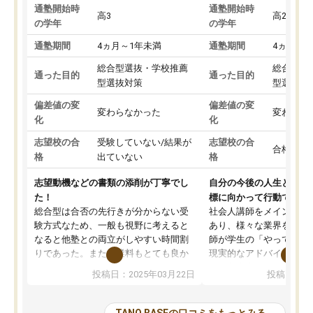
通塾開始時
通塾開始時
高3
高2
の学年
の学年
通塾期間
4ヵ月～1年未満
通塾期間
4ヵ月～1
総合型選抜・学校推薦
総合型選
通った目的
通った目的
型選抜対策
型選抜対
偏差値の変
偏差値の変
変わらなかった
変わらな
化
化
志望校の合
受験していない/結果が
志望校の合
合格した
格
出ていない
格
志望動機などの書類の添削が丁寧でし
自分の今後の人生と真剣
た！
標に向かって行動できる
総合型は合否の先行きが分からない受
社会人講師をメインとし
験方式なため、一般も視野に考えると
あり、様々な業界を経験
なると他塾との両立がしやすい時間割
師が学生の「やってみた
りであった。また授業料もとても良か
現実的なアドバイスを行
った。
す。基本応援ベースなの
投稿日：2025年03月22日
投稿日：20
総合型の多くの塾は大学生が見ること
分野について学生知識で
が多いが、はたらく部総合型コースは
い部分まで深ぼる事が出
大学生の目だけでなく、数人の大人に
総合型選抜対策として志