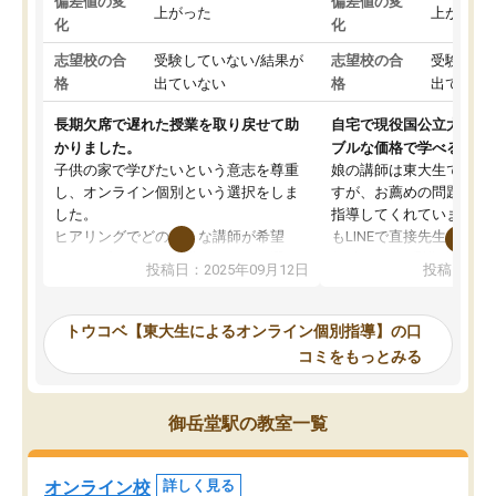
偏差値の変
偏差値の変
上がった
上がった
化
化
志望校の合
受験していない/結果が
志望校の合
受験して
格
出ていない
格
出ていな
長期欠席で遅れた授業を取り戻せて助
自宅で現役国公立大学生
かりました。
ブルな価格で学べる
子供の家で学びたいという意志を尊重
娘の講師は東大生では無
し、オンライン個別という選択をしま
すが、お薦めの問題集や
した。
指導してくれています。2
ヒアリングでどのような講師が希望
もLINEで直接先生に質問
か、オプションは付帯するかなど選ぶ
教科でも)。受講科目や
投稿日：2025年09月12日
投稿日：20
事が出来ました。
めれるので、個人に合っ
講師とのマッチング後講師との初回ミ
ると思います。カリキュ
ーティングを行い、その講師で良いか
いなのがあり(有料)、受
トウコベ【東大生によるオンライン個別指導】の口
他の講師を希望するか子供との相性も
ことをどんなスケジュー
コミをもっとみる
見てから講師を決定する事ができま
くか相談したのですが、
す。
ち期待したものではなく
うちの子は、初回面談の講師の方で決
内容でした。それでも明
御岳堂駅の教室一覧
定しました。
やる気も出ましたし、苦
くなってきたようなので
オンラインツールを使用した単語帳の
お願いして良かったと思
オンライン校
詳しく見る