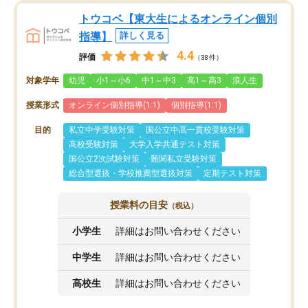
トウコベ【東大生によるオンライン個別
指導】
詳しく見る
4.4
評価
（38件）
対象学年
幼児
小1～小6
中1～中3
高1～高3
浪人生
授業形式
オンライン個別指導(1:1)
個別指導(1:1)
目的
私立中学受験対策
国公立中高一貫校受験対策
高校受験対策
大学入学共通テスト対策
国公立2次試験対策
難関私立受験対策
総合型選抜・学校推薦型選抜対策
定期テスト対策
授業料の目安
（税込）
小学生
詳細はお問い合わせください
中学生
詳細はお問い合わせください
高校生
詳細はお問い合わせください