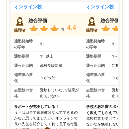
オンライン校
オンライン校
総合評価
総合評価
4.4
保護者
保護者
通塾開始時
通塾開始時
中1
中1
の学年
の学年
通塾期間
1年以上
通塾期間
1～3ヵ月
通った目的
高校受験対策
通った目的
定期テス
偏差値の変
偏差値の変
上がった
上がった
化
化
志望校の合
受験していない/結果が
志望校の合
受験して
格
出ていない
格
出ていな
サポートが充実している！
学校の教科書のポイント
うちは田舎で家庭教師なんてできるの
く教えてもらえている
かなと思ってましたが、オンラインで
体験授業を受けて入塾し
良い先生を紹介してくれて息子も毎週
なかなか勉強しない息子