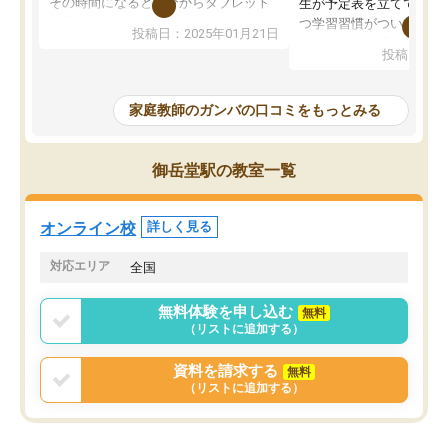
その時間になると自分からタブレット
生が予定表を立ててくれ
を開いてzoomを繋げるようになりまし
つ学習習慣がついてきま
投稿日：2025年01月21日
た！5科目なんでもOKなのもとても気
オンラインで週に一度の
投稿日：20
に入っています
指導が無い日も予定表に
成績もだいぶ下の方でしたが、通い始
したり、LINEでわから
めて1年ほどだった今では平均点以上の
問できるのでとても助か
家庭教師のガンバの口コミをもっとみる
科目が増えてきました！あと1年受験ま
であるので無料の週末教室を使用しな
がら頑張って欲しいと思います！
御岳堂駅の教室一覧
オンライン校
詳しく見る
対応エリア
全国
無料体験を申し込む
無料
（リストに追加する）
資料を請求する
無料
（リストに追加する）