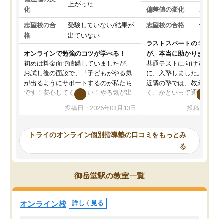
上がった
化
偏差値の変化
上がっ
志望校の合
受験していない/結果が
志望校の合格
合格し
格
出ていない
ラストスパートの１か月
オンラインで勉強のコツが学べる！
が、本当に助かりました
初めは料金面で躊躇していましたが、
共通テストに向けての追
お試し後の面談で、「子どもがやる気
に、入塾しました。田舎
が出るようにサポートするのが私たち
近隣の塾では、教えても
です！安心してください！やる気が出
く、かといって通うには
ないのは私たち講師の責任です」と言
が、トライならオンライ
投稿日：2026年03月13日
投稿日：20
ってくださり、確かに！と考えて、思
可能なので本当に助かり
い切って入塾しました。英語が苦手だ
テストの内容重視でした
ったんですが、学生の先生から学ぶこ
らないところをピンポイ
トライのオンライン個別指導塾の口コミをもっとみ
とで、勉強のコツみたいなものをつか
頂いて、とてもわかりや
る
み、徐々に成績が上がったらいいなと
していました。一生を左
思っていました。何が今足りないのか
スト、多少お金がかかっ
を的確に指導いただき、子どももびっ
思い切って入塾してよか
御岳堂駅の教室一覧
くりするほど楽しんでやる気を持って
塾を受けています。狙い通り、少しず
つ成績も上がり、苦手意識も無くなっ
オンライン校
詳しく見る
てきたので、さらに苦手な数学も追加