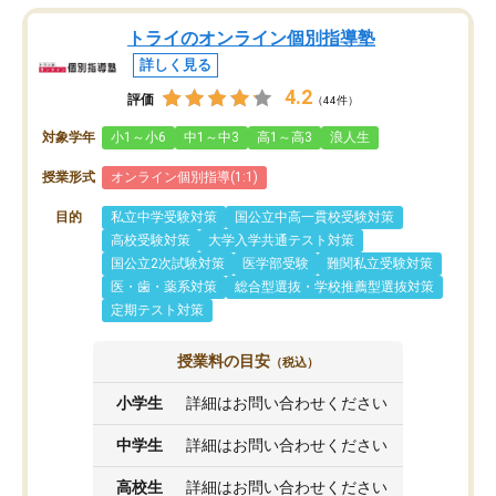
トライのオンライン個別指導塾
詳しく見る
4.2
評価
（44件）
対象学年
小1～小6
中1～中3
高1～高3
浪人生
授業形式
オンライン個別指導(1:1)
目的
私立中学受験対策
国公立中高一貫校受験対策
高校受験対策
大学入学共通テスト対策
国公立2次試験対策
医学部受験
難関私立受験対策
医・歯・薬系対策
総合型選抜・学校推薦型選抜対策
定期テスト対策
授業料の目安
（税込）
小学生
詳細はお問い合わせください
中学生
詳細はお問い合わせください
高校生
詳細はお問い合わせください