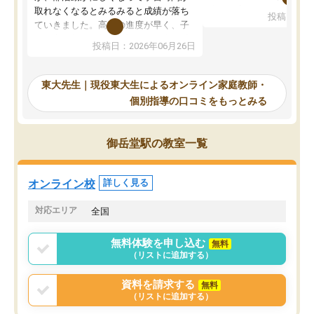
考えて入りました。地元
取れなくなるとみるみると成績が落ち
投稿日：20
で、当初は模試でD判定
ていきました。高校の進度が早く、子
していたのですが、やは
供も家に帰って勉強の話すると嫌な反
投稿日：2026年06月26日
験勉強に詳しく、先生か
応を示します。東大先生にお願いして
受け合格できました。ま
からは効率的な計画を先生が立ててく
自習室が毎日使えていつ
れるので、親としても安心です。毎日
東大先生｜現役東大生によるオンライン家庭教師・
るのが心強かったようで
使える自習室とかもあり、わからない
個別指導の口コミをもっとみる
謝です。
ところがあれば先生が回答してくれる
のも重宝しています。
御岳堂駅の教室一覧
オンライン校
詳しく見る
対応エリア
全国
無料体験を申し込む
無料
（リストに追加する）
資料を請求する
無料
（リストに追加する）