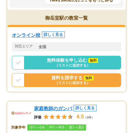
TANQ BASEの口コミをもっとみる
も目を通して頂ける。そのため多くの
接・小論文などの技術指
意見を聞くことができ、より良いもの
ション内容になっていま
を推敲することが可能だ。
選抜を通して将来自分が
御岳堂駅の教室一覧
どの人も優しく、親身に接してくださ
のかといった人生設計・
るのでやる気も出て、良かったで
を社会人として働いてい
す！！
に考える事が出来る環境
オンライン校
詳しく見る
番の魅力だと思います。
い事が何もない所から社
対応エリア
全国
ポートを受け、学びたい
標を見つける事が出来ま
無料体験を申し込む
無料
（リストに追加する）
資料を請求する
無料
（リストに追加する）
家庭教師のガンバ
詳しく見る
4.5
評価
（3件）
対象学年
小1～小6
中1～中3
高1～高3