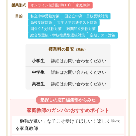
授業形式
オンライン個別指導(1:1)
家庭教師
目的
私立中学受験対策
国公立中高一貫校受験対策
高校受験対策
大学入学共通テスト対策
国公立2次試験対策
難関私立受験対策
総合型選抜・学校推薦型選抜対策
定期テスト対策
授業料の目安
（税込）
小学生
詳細はお問い合わせください
中学生
詳細はお問い合わせください
高校生
詳細はお問い合わせください
塾探しの窓口編集部からみた
家庭教師のガンバのおすすめポイント
「勉強が嫌い」な子こそ受けてほしい！楽しく学べ
る家庭教師