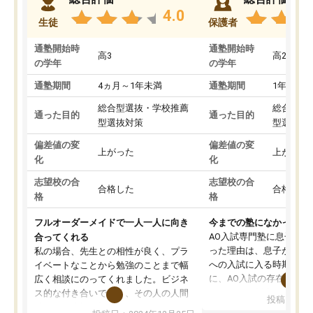
4.0
生徒
保護者
通塾開始時
通塾開始時
高3
高2
の学年
の学年
通塾期間
4ヵ月～1年未満
通塾期間
1年以上
総合型選抜・学校推薦
総合型選
通った目的
通った目的
型選抜対策
型選抜対
偏差値の変
偏差値の変
上がった
上がった
化
化
志望校の合
志望校の合
合格した
合格した
格
格
フルオーダーメイドで一人一人に向き
今までの塾になかったA
AO入試専門塾に息子を
合ってくれる
った理由は、息子が高校
私の場合、先生との相性が良く、プラ
への入試に入る時期に差
イベートなことから勉強のことまで幅
に、AO入試の存在を息
広く相談にのってくれました。ビジネ
してもその制度で合格し
ス的な付き合いでなく、その人の人間
投稿日：20
たことから、AOIに入塾
性までを適切に把握し、むきあってい