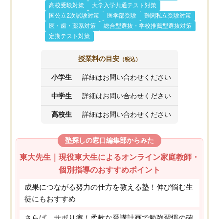
高校受験対策
大学入学共通テスト対策
国公立2次試験対策
医学部受験
難関私立受験対策
医・歯・薬系対策
総合型選抜・学校推薦型選抜対策
定期テスト対策
授業料の目安
（税込）
小学生
詳細はお問い合わせください
中学生
詳細はお問い合わせください
高校生
詳細はお問い合わせください
塾探しの窓口編集部からみた
東大先生｜現役東大生によるオンライン家庭教師・
個別指導のおすすめポイント
成果につながる努力の仕方を教える塾！伸び悩む生
徒にもおすすめ
さらば、サボり癖！柔軟な受講計画で勉強習慣の確