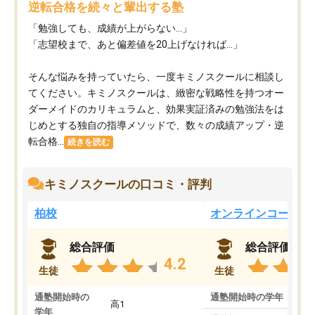
逆転合格を続々と輩出する塾
「勉強しても、成績が上がらない…」
「志望校まで、あと偏差値を20上げなければ…」
そんな悩みを持っていたら、一度キミノスクールに相談し
てください。キミノスクールは、緻密な戦略性を持つオー
ダーメイドのカリキュラムと、効果実証済みの勉強法をは
じめとする独自の指導メソッドで、数々の成績アップ・逆
転合格...
続きを読む
キミノスクールの口コミ・評判
柏校
オンラインコース
総合評価
総合評価
4.2
生徒
生徒
通塾開始時の
通塾開始時の学年
中
高1
学年