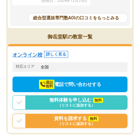
投稿日：2024年12月25日
思いました。
るなぁと強く感じることできました。
AOIでは、カウンセリン
また、他の先生の意見も聞いてみたい
で、AO入試を改めて知
と相談すると、他の先生も紹介してく
総合型選抜専門塾AOIの口コミをもっとみる
それに対しての具体的な
ださり、客観的なアドバイスもいただ
ことでした。更に子供の
くことができました（志望理由・自己
る適正等についても詳し
PR等の添削において）。そして、なに
御岳堂駅の教室一覧
でき、メンターの方々も
より自習室が解放されている点がよか
けてらっしゃいますので
ったです。友達と好きな時間に自習
せることができました。
し、お互いを高めあえる環境がありま
オンライン校
詳しく見る
した。
対応エリア
全国
通話
電話で問い合わせする
無料
無料体験を申し込む
無料
（リストに追加する）
資料を請求する
無料
（リストに追加する）