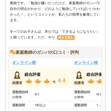
教師です。「勉強が嫌いだったけど、家庭教師のガンバで
自分の弱点がわかり、どのように勉強していけばいいかわ
かった！」というコメントが、私たちの指導を象徴してい
ます。
すべてのお子さんは、本心では「できるようになりたい」
と願っています。ただ、やり...
続きを読む
家庭教師のガンバの口コミ・評判
オンライン校
オンライン校
総合評価
総合評価
4.4
保護者
保護者
通塾開始時
通塾開始時
中1
中1
の学年
の学年
通塾期間
1年以上
通塾期間
1～3ヵ月