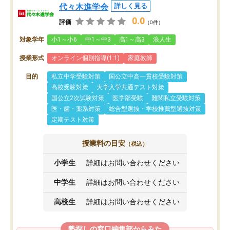
代々木進学会
詳しく見る
0.0
評価
（0件）
対象学年
小1～小6
中1～中3
高1～高3
浪人生
授業形式
オンライン個別指導(1:1)
家庭教師
目的
私立中学受験対策
国公立中高一貫校受験対策
高校受験対策
大学入学共通テスト対策
国公立2次試験対策
医学部受験
難関私立受験対策
医・歯・薬系対策
総合型選抜・学校推薦型選抜対策
定期テスト対策
授業料の目安
（税込）
小学生
詳細はお問い合わせください
中学生
詳細はお問い合わせください
高校生
詳細はお問い合わせください
塾探しの窓口編集部からみた