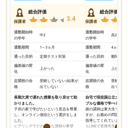
総合評価
総合評価
3.4
保護者
保護者
通塾開始時
通塾開始時
中2
高2
の学年
の学年
通塾期間
1～3ヵ月
通塾期間
4ヵ月～1
通った目的
定期テスト対策
通った目的
難関私立
偏差値の変
偏差値の変
上がった
上がった
化
化
志望校の合
受験していない/結果が
志望校の合
受験して
格
出ていない
格
出ていな
長期欠席で遅れた授業を取り戻せて助
自宅で現役国公立大学生
かりました。
ブルな価格で学べる
子供の家で学びたいという意志を尊重
娘の講師は東大生では無
し、オンライン個別という選択をしま
すが、お薦めの問題集や
した。
指導してくれています。2
ヒアリングでどのような講師が希望
もLINEで直接先生に質問