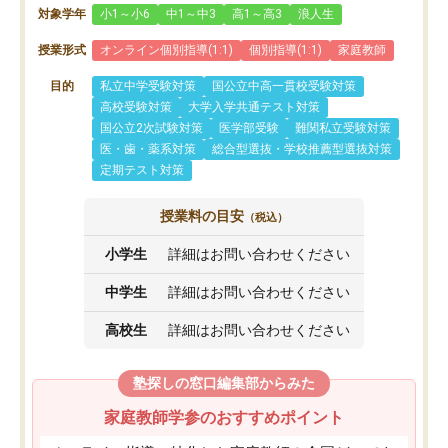
対象学年
小1～小6
中1～中3
高1～高3
浪人生
授業形式
オンライン個別指導(1:1)
個別指導(1:1)
家庭教師
目的
私立中学受験対策
国公立中高一貫校受験対策
高校受験対策
大学入学共通テスト対策
国公立2次試験対策
医学部受験
難関私立受験対策
医・歯・薬系対策
総合型選抜・学校推薦型選抜対策
定期テスト対策
授業料の目安
（税込）
小学生
詳細はお問い合わせください
中学生
詳細はお問い合わせください
高校生
詳細はお問い合わせください
塾探しの窓口編集部からみた
家庭教師学参のおすすめポイント