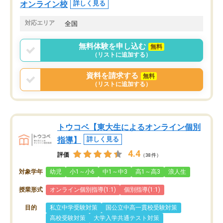
オンライン校
詳しく見る
対応エリア
全国
無料体験を申し込む
無料
（リストに追加する）
資料を請求する
無料
（リストに追加する）
トウコベ【東大生によるオンライン個別
指導】
詳しく見る
4.4
評価
（38件）
対象学年
幼児
小1～小6
中1～中3
高1～高3
浪人生
授業形式
オンライン個別指導(1:1)
個別指導(1:1)
目的
私立中学受験対策
国公立中高一貫校受験対策
高校受験対策
大学入学共通テスト対策