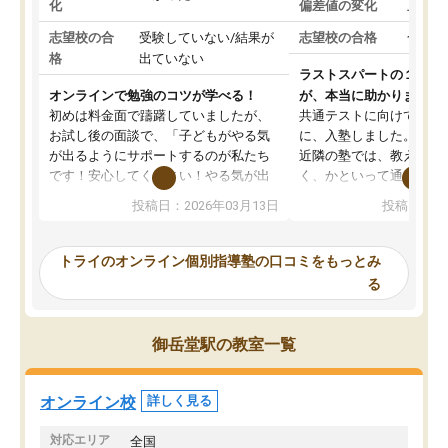
化
偏差値の変化
上がっ
志望校の合
受験していない/結果が
志望校の合格
合格し
格
出ていない
ラストスパートの１か月
オンラインで勉強のコツが学べる！
が、本当に助かりました
初めは料金面で躊躇していましたが、
共通テストに向けての追
お試し後の面談で、「子どもがやる気
に、入塾しました。田舎
が出るようにサポートするのが私たち
近隣の塾では、教えても
です！安心してください！やる気が出
く、かといって通うには
ないのは私たち講師の責任です」と言
が、トライならオンライ
投稿日：2026年03月13日
投稿日：20
ってくださり、確かに！と考えて、思
可能なので本当に助かり
い切って入塾しました。英語が苦手だ
テストの内容重視でした
ったんですが、学生の先生から学ぶこ
らないところをピンポイ
トライのオンライン個別指導塾の口コミをもっとみ
とで、勉強のコツみたいなものをつか
頂いて、とてもわかりや
る
み、徐々に成績が上がったらいいなと
していました。一生を左
思っていました。何が今足りないのか
スト、多少お金がかかっ
を的確に指導いただき、子どももびっ
思い切って入塾してよか
御岳堂駅の教室一覧
くりするほど楽しんでやる気を持って
塾を受けています。狙い通り、少しず
つ成績も上がり、苦手意識も無くなっ
オンライン校
詳しく見る
てきたので、さらに苦手な数学も追加
でお願いしました。来年の高校受験に
対応エリア
全国