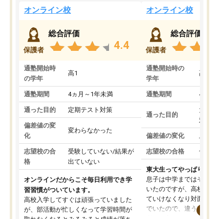
オンライン校
オンライン校
総合評価
総合評価
4.4
保護者
保護者
通塾開始時
通塾開始時の
高1
高3
の学年
学年
通塾期間
4ヵ月～1年未満
通塾期間
4ヵ月
通った目的
定期テスト対策
大学入
通った目的
対策
偏差値の変
変わらなかった
化
偏差値の変化
上がっ
志望校の合
受験していない/結果が
志望校の合格
合格し
格
出ていない
東大生ってやっぱりすご
息子は中学まではそこそ
オンラインだからこそ毎日利用でき学
いたのですが、高校に入
習習慣がついています。
ていけなくなり対面の塾
高校入学してすぐは頑張っていました
でいたので、違うアプロ
が、部活動が忙しくなって学習時間が
考えて入りました。地元