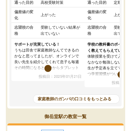
通った目的
高校受験対策
通った目的
定期テス
偏差値の変
偏差値の変
上がった
上がった
化
化
志望校の合
受験していない/結果が
志望校の合
受験して
格
出ていない
格
出ていな
サポートが充実している！
学校の教科書のポイント
うちは田舎で家庭教師なんてできるの
く教えてもらえている
かなと思ってましたが、オンラインで
体験授業を受けて入塾し
良い先生を紹介してくれて息子も毎週
なかなか勉強しない息子
その時間になると自分からタブレット
生が予定表を立ててくれ
を開いてzoomを繋げるようになりまし
つ学習習慣がついてきま
投稿日：2025年01月21日
た！5科目なんでもOKなのもとても気
オンラインで週に一度の
投稿日：20
に入っています
指導が無い日も予定表に
成績もだいぶ下の方でしたが、通い始
したり、LINEでわから
めて1年ほどだった今では平均点以上の
問できるのでとても助か
家庭教師のガンバの口コミをもっとみる
科目が増えてきました！あと1年受験ま
であるので無料の週末教室を使用しな
がら頑張って欲しいと思います！
御岳堂駅の教室一覧