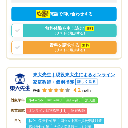
向けて頑張っています。
通話
電話で問い合わせする
無料
無料体験を申し込む
無料
（リストに追加する）
資料を請求する
無料
（リストに追加する）
東大先生｜現役東大生によるオンライン
家庭教師・個別指導
詳しく見る
4.2
評価
（10件）
対象学年
小4～小6
中1～中3
高1～高3
浪人生
授業形式
オンライン個別指導(1:1)
家庭教師
目的
私立中学受験対策
国公立中高一貫校受験対策
高校受験対策
大学入学共通テスト対策