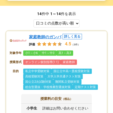
14
件中
1～14
件を表示
家庭教師のガンバ
詳しく見る
4.5
評価
（3件）
対象学年
小1～小6
中1～中3
高1～高3
授業形式
オンライン個別指導(1:1)
家庭教師
目的
私立中学受験対策
国公立中高一貫校受験対策
高校受験対策
大学入学共通テスト対策
国公立2次試験対策
難関私立受験対策
総合型選抜・学校推薦型選抜対策
定期テスト対策
授業料の目安
（税込）
小学生
詳細はお問い合わせください