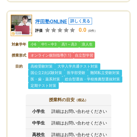
坪田塾ONLINE
詳しく見る
0.0
評価
（0件）
対象学年
小6
中1～中3
高1～高3
浪人生
授業形式
オンライン個別指導(1:1)
自立型学習
目的
高校受験対策
大学入学共通テスト対策
国公立2次試験対策
医学部受験
難関私立受験対策
医・歯・薬系対策
総合型選抜・学校推薦型選抜対策
定期テスト対策
授業料の目安
（税込）
小学生
詳細はお問い合わせください
中学生
詳細はお問い合わせください
高校生
詳細はお問い合わせください