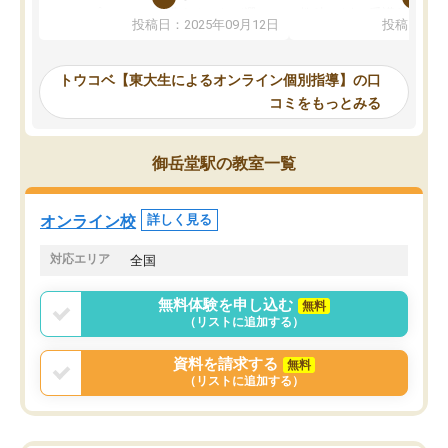
か、オプションは付帯するかなど選ぶ
教科でも)。受講科目や
投稿日：2025年09月12日
投稿日：20
事が出来ました。
めれるので、個人に合っ
講師とのマッチング後講師との初回ミ
ると思います。カリキュ
ーティングを行い、その講師で良いか
いなのがあり(有料)、受
トウコベ【東大生によるオンライン個別指導】の口
他の講師を希望するか子供との相性も
ことをどんなスケジュー
コミをもっとみる
見てから講師を決定する事ができま
くか相談したのですが、
す。
ち期待したものではなく
うちの子は、初回面談の講師の方で決
内容でした。それでも明
御岳堂駅の教室一覧
定しました。
やる気も出ましたし、苦
くなってきたようなので
オンラインツールを使用した単語帳の
お願いして良かったと思
オンライン校
詳しく見る
共有があり宿題もそちらで出される形
も合わなければチェンジ
でした。
娘は3科目ともずっと同
対応エリア
全国
2ヶ月で担当講師の方がお辞めになると
言う事で講師変更の申し出があり、あ
無料体験を申し込む
無料
まりに短期での変更だった為、塾に通
（リストに追加する）
う事にして退会しました。遅れも取り
戻せ、授業内容や講師の方は良かった
資料を請求する
無料
と思います。
（リストに追加する）