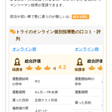
マンツーマン指導が受講できます。
部活や習い事で塾に通うのが難しいお...
続きを読む
トライのオンライン個別指導塾の口コミ・評
判
オンライン校
オンライン校
総合評価
総合評価
4.2
保護者
保護者
通塾開始時
通塾開始時の
中2
高3
の学年
学年
通塾期間
4ヵ月～1年未満
通塾期間
1～3
通った目的
定期テスト対策
大学入
通った目的
対策
偏差値の変
上がった