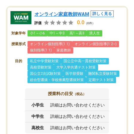
オンライン家庭教師WAM
詳しく見る
0.0
評価
（0件）
対象学年
小1～小6
中1～中3
高1～高3
浪人生
授業形式
オンライン個別指導(1:1)
オンライン個別指導(1:2~)
個別指導(1:1)
家庭教師
目的
私立中学受験対策
国公立中高一貫校受験対策
高校受験対策
大学入学共通テスト対策
国公立2次試験対策
医学部受験
難関私立受験対策
総合型選抜・学校推薦型選抜対策
定期テスト対策
授業料の目安
（税込）
小学生
詳細はお問い合わせください
中学生
詳細はお問い合わせください
高校生
詳細はお問い合わせください