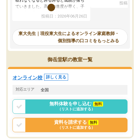
取れなくなるとみるみると成績が落ち
投稿日：20
で、当初は模試でD判定
ていきました。高校の進度が早く、子
していたのですが、やは
供も家に帰って勉強の話すると嫌な反
投稿日：2026年06月26日
験勉強に詳しく、先生か
応を示します。東大先生にお願いして
受け合格できました。ま
からは効率的な計画を先生が立ててく
自習室が毎日使えていつ
れるので、親としても安心です。毎日
東大先生｜現役東大生によるオンライン家庭教師・
るのが心強かったようで
使える自習室とかもあり、わからない
個別指導の口コミをもっとみる
謝です。
ところがあれば先生が回答してくれる
のも重宝しています。
御岳堂駅の教室一覧
オンライン校
詳しく見る
対応エリア
全国
無料体験を申し込む
無料
（リストに追加する）
資料を請求する
無料
（リストに追加する）