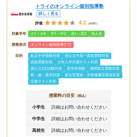
トライのオンライン個別指導塾
詳しく見る
4.2
評価
（44件）
対象学年
小1～小6
中1～中3
高1～高3
浪人生
授業形式
オンライン個別指導(1:1)
目的
私立中学受験対策
国公立中高一貫校受験対策
高校受験対策
大学入学共通テスト対策
国公立2次試験対策
医学部受験
難関私立受験対策
医・歯・薬系対策
総合型選抜・学校推薦型選抜対策
定期テスト対策
授業料の目安
（税込）
小学生
詳細はお問い合わせください
中学生
詳細はお問い合わせください
高校生
詳細はお問い合わせください