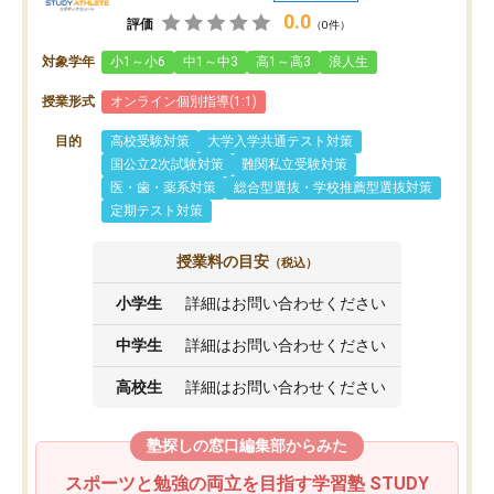
0.0
評価
（0件）
対象学年
小1～小6
中1～中3
高1～高3
浪人生
授業形式
オンライン個別指導(1:1)
目的
高校受験対策
大学入学共通テスト対策
国公立2次試験対策
難関私立受験対策
医・歯・薬系対策
総合型選抜・学校推薦型選抜対策
定期テスト対策
授業料の目安
（税込）
小学生
詳細はお問い合わせください
中学生
詳細はお問い合わせください
高校生
詳細はお問い合わせください
塾探しの窓口編集部からみた
スポーツと勉強の両立を目指す学習塾 STUDY