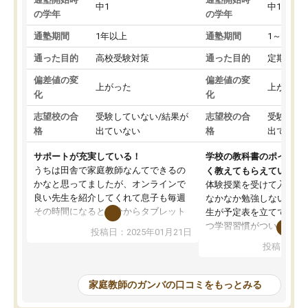
中1
中1
の学年
の学年
通塾期間
1年以上
通塾期間
1～3ヵ月
通った目的
高校受験対策
通った目的
定期テス
偏差値の変
偏差値の変
上がった
上がった
化
化
志望校の合
受験していない/結果が
志望校の合
受験して
格
出ていない
格
出ていな
サポートが充実している！
学校の教科書のポイント
うちは田舎で家庭教師なんてできるの
く教えてもらえている
かなと思ってましたが、オンラインで
体験授業を受けて入塾し
良い先生を紹介してくれて息子も毎週
なかなか勉強しない息子
その時間になると自分からタブレット
生が予定表を立ててくれ
を開いてzoomを繋げるようになりまし
つ学習習慣がついてきま
投稿日：2025年01月21日
た！5科目なんでもOKなのもとても気
オンラインで週に一度の
投稿日：20
に入っています
指導が無い日も予定表に
成績もだいぶ下の方でしたが、通い始
したり、LINEでわから
めて1年ほどだった今では平均点以上の
問できるのでとても助か
家庭教師のガンバの口コミをもっとみる
科目が増えてきました！あと1年受験ま
であるので無料の週末教室を使用しな