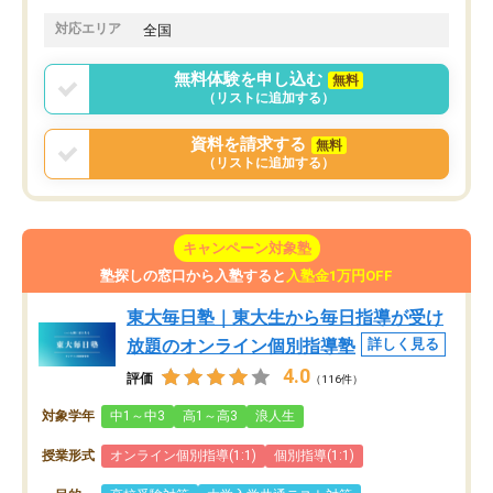
対応エリア
全国
無料体験を申し込む
無料
（リストに追加する）
資料を請求する
無料
（リストに追加する）
キャンペーン対象塾
塾探しの窓口から入塾すると
入塾金1万円OFF
東大毎日塾｜東大生から毎日指導が受け
放題のオンライン個別指導塾
詳しく見る
4.0
評価
（116件）
対象学年
中1～中3
高1～高3
浪人生
授業形式
オンライン個別指導(1:1)
個別指導(1:1)