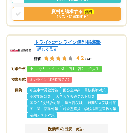
資料を請求する
無料
（リストに追加する）
トライのオンライン個別指導塾
詳しく見る
4.2
評価
（44件）
対象学年
小1～小6
中1～中3
高1～高3
浪人生
授業形式
オンライン個別指導(1:1)
目的
私立中学受験対策
国公立中高一貫校受験対策
高校受験対策
大学入学共通テスト対策
国公立2次試験対策
医学部受験
難関私立受験対策
医・歯・薬系対策
総合型選抜・学校推薦型選抜対策
定期テスト対策
授業料の目安
（税込）