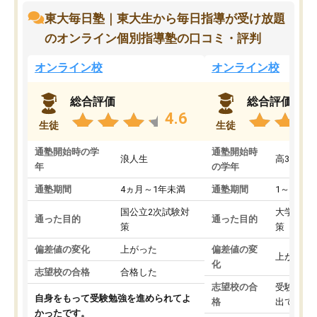
東大毎日塾｜東大生から毎日指導が受け放題
のオンライン個別指導塾の口コミ・評判
オンライン校
オンライン校
総合評価
総合評価
4.6
生徒
生徒
通塾開始時の学
通塾開始時
浪人生
高3
年
の学年
通塾期間
4ヵ月～1年未満
通塾期間
1～3ヵ月
国公立2次試験対
大学入学
通った目的
通った目的
策
策
偏差値の変化
上がった
偏差値の変
上がった
化
志望校の合格
合格した
志望校の合
受験して
自身をもって受験勉強を進められてよ
格
出ていな
かったです。