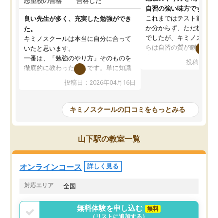
志望校の合格
合格した
自習の強い味方です。
これまではテスト前に何
良い先生が多く、充実した勉強ができ
か分からず、ただ机に座
た。
でしたが、キミノスクー
キミノスクールは本当に自分に合って
らは自習の質が劇的に変
いたと思います。
先生が毎日何をすべきか
一番は、「勉強のやり方」そのものを
投稿日：20
を明確にしてくれるので
徹底的に教わったことです。単に知識
ずに学習に取り組めるよ
を詰め込むのではなく、自学自習の習
投稿日：2026年04月16日
が一番の収穫です。
慣が身につくよう並走してくれるの
授業で教えてもらうとい
で、通塾日以外も机に向かうのが苦で
の仕方をコーチングして
はなくなりました。
キミノスクールの口コミをもっとみる
ルなので、家での学習習
身につきました。結果と
講師の方との距離も近く、親身なコー
た英語の偏差値が10以上
チングのおかげで、停滞期もモチベー
山下駅の教室一覧
していた公立高校に無事
ションを維持できました。「やらされ
た。自分から学ぶ姿勢を
る勉強」から「目標のための勉強」へ
たい家庭には本当におす
意識が変わったことが、目標校への合
オンラインコース
詳しく見る
思います。
格に繋がったと思います。
対応エリア
全国
無料体験を申し込む
無料
（リストに追加する）