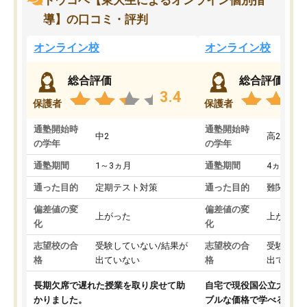
トウコベ【東大生によるオンライン個別指
導】の口コミ・評判
オンライン校
オンライン校
総合評価
総合評価
3.4
保護者
保護者
通塾開始時
通塾開始時
中2
高2
の学年
の学年
通塾期間
1～3ヵ月
通塾期間
4ヵ月～1
通った目的
定期テスト対策
通った目的
難関私立
偏差値の変
偏差値の変
上がった
上がった
化
化
志望校の合
受験していない/結果が
志望校の合
受験して
格
出ていない
格
出ていな
長期欠席で遅れた授業を取り戻せて助
自宅で現役国公立大学生
かりました。
ブルな価格で学べる