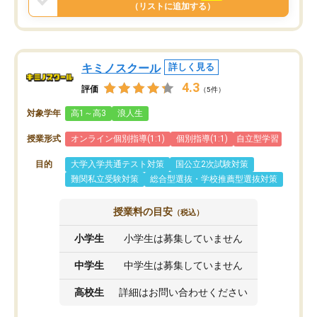
と思います。
（リストに追加する）
キミノスクール
詳しく見る
4.3
評価
（5件）
対象学年
高1～高3
浪人生
授業形式
オンライン個別指導(1:1)
個別指導(1:1)
自立型学習
目的
大学入学共通テスト対策
国公立2次試験対策
難関私立受験対策
総合型選抜・学校推薦型選抜対策
授業料の目安
（税込）
小学生
小学生は募集していません
中学生
中学生は募集していません
高校生
詳細はお問い合わせください