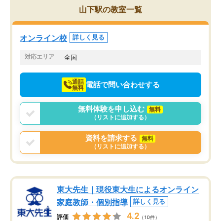
を的確に指導いただき、子どももびっ
思い切って入塾してよか
山下駅の教室一覧
くりするほど楽しんでやる気を持って
塾を受けています。狙い通り、少しず
つ成績も上がり、苦手意識も無くなっ
オンライン校
詳しく見る
てきたので、さらに苦手な数学も追加
でお願いしました。来年の高校受験に
対応エリア
全国
向けて頑張っています。
通話
電話で問い合わせする
無料
無料体験を申し込む
無料
（リストに追加する）
資料を請求する
無料
（リストに追加する）
東大先生｜現役東大生によるオンライン
家庭教師・個別指導
詳しく見る
4.2
評価
（10件）