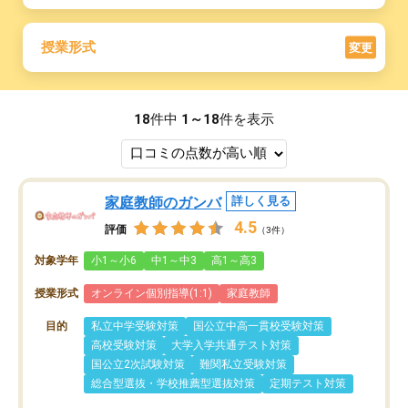
授業形式
変更
18
件中
1～18
件を表示
家庭教師のガンバ
詳しく見る
4.5
評価
（3件）
対象学年
小1～小6
中1～中3
高1～高3
授業形式
オンライン個別指導(1:1)
家庭教師
目的
私立中学受験対策
国公立中高一貫校受験対策
高校受験対策
大学入学共通テスト対策
国公立2次試験対策
難関私立受験対策
総合型選抜・学校推薦型選抜対策
定期テスト対策