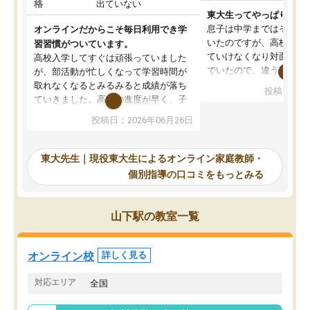
格
出ていない
東大生ってやっぱりすご
息子は中学まではそこそ
オンラインだからこそ毎日利用でき学
いたのですが、高校に入
習習慣がついています。
ていけなくなり対面の塾
高校入学してすぐは頑張っていました
でいたので、違うアプロ
が、部活動が忙しくなって学習時間が
考えて入りました。地元
取れなくなるとみるみると成績が落ち
投稿日：20
で、当初は模試でD判定
ていきました。高校の進度が早く、子
していたのですが、やは
供も家に帰って勉強の話すると嫌な反
投稿日：2026年06月26日
験勉強に詳しく、先生か
応を示します。東大先生にお願いして
受け合格できました。ま
からは効率的な計画を先生が立ててく
自習室が毎日使えていつ
れるので、親としても安心です。毎日
東大先生｜現役東大生によるオンライン家庭教師・
るのが心強かったようで
使える自習室とかもあり、わからない
個別指導の口コミをもっとみる
謝です。
ところがあれば先生が回答してくれる
のも重宝しています。
山下駅の教室一覧
オンライン校
詳しく見る
対応エリア
全国