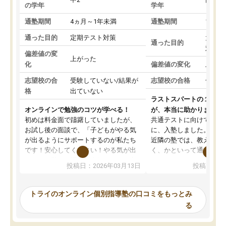
の学年
学年
通塾期間
4ヵ月～1年未満
通塾期間
1～3
通った目的
定期テスト対策
大学入
通った目的
対策
偏差値の変
上がった
化
偏差値の変化
上がっ
志望校の合
受験していない/結果が
志望校の合格
合格し
格
出ていない
ラストスパートの１か月
オンラインで勉強のコツが学べる！
が、本当に助かりました
初めは料金面で躊躇していましたが、
共通テストに向けての追
お試し後の面談で、「子どもがやる気
に、入塾しました。田舎
が出るようにサポートするのが私たち
近隣の塾では、教えても
です！安心してください！やる気が出
く、かといって通うには
ないのは私たち講師の責任です」と言
が、トライならオンライ
投稿日：2026年03月13日
投稿日：20
ってくださり、確かに！と考えて、思
可能なので本当に助かり
い切って入塾しました。英語が苦手だ
テストの内容重視でした
ったんですが、学生の先生から学ぶこ
らないところをピンポイ
トライのオンライン個別指導塾の口コミをもっとみ
とで、勉強のコツみたいなものをつか
頂いて、とてもわかりや
る
み、徐々に成績が上がったらいいなと
していました。一生を左
思っていました。何が今足りないのか
スト、多少お金がかかっ