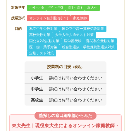
対象学年
小4～小6
中1～中3
高1～高3
浪人生
授業形式
オンライン個別指導(1:1)
家庭教師
目的
私立中学受験対策
国公立中高一貫校受験対策
高校受験対策
大学入学共通テスト対策
国公立2次試験対策
医学部受験
難関私立受験対策
医・歯・薬系対策
総合型選抜・学校推薦型選抜対策
定期テスト対策
授業料の目安
（税込）
小学生
詳細はお問い合わせください
中学生
詳細はお問い合わせください
高校生
詳細はお問い合わせください
塾探しの窓口編集部からみた
東大先生｜現役東大生によるオンライン家庭教師・