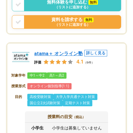
無料体験を申し込む
無料
（リストに追加する）
資料を請求する
無料
（リストに追加する）
atama＋ オンライン塾
詳しく見る
4.1
評価
（9件）
対象学年
中1～中2
高1～高2
授業形式
オンライン個別指導(1:1)
目的
高校受験対策
大学入学共通テスト対策
国公立2次試験対策
定期テスト対策
授業料の目安
（税込）
小学生
小学生は募集していません