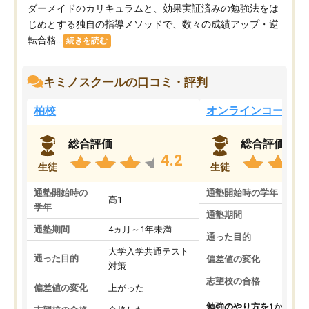
ダーメイドのカリキュラムと、効果実証済みの勉強法をは
じめとする独自の指導メソッドで、数々の成績アップ・逆
転合格...
続きを読む
キミノスクールの口コミ・評判
柏校
オンラインコース
総合評価
総合評価
4.2
生徒
生徒
通塾開始時の
通塾開始時の学年
中
高1
学年
通塾期間
通塾期間
4ヵ月～1年未満
通った目的
大学入学共通テスト
通った目的
偏差値の変化
対策
志望校の合格
偏差値の変化
上がった
勉強のやり方を1から教