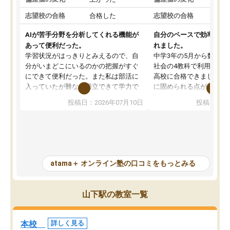
志望校の合格
合格した
志望校の合格
AIが苦手分野を分析してくれる機能が
自分のペースで効率よく
あって便利だった。
れました。
学習状況がはっきりとみえるので、自
中学3年の5月から数学・
分がいまどこにいるのかの把握がすぐ
社会の4教科で利用し、偏
にできて便利だった。また私は部活に
高校に合格できました。
入っていたが難なく両立できて学力で
に固められる点が魅力で
も部活でも結果を残すことができてよ
れる「ウォームアップ」
投稿日：2026年07月10日
投稿日：20
かった。また問題演習の際に、自分が
項目のおかげで、手軽に
一度間違えた問題を繰り返し学習でき
せられます。何度も間違
たので苦手だった英語の克服につなが
「特訓」項目で徹底的に
った点もよかった。ただAIをアピール
め、苦手克服に非常に役
して活用するのは良かった点もあった
また、その日の勉強時間
が、自分で自分の管理ができない人に
元数が可視化されるので
atama＋ オンライン塾の口コミをもっとみる
とっては難しい部分もあるのではない
しながら意欲的に取り組
かと思った。
常に効果を実感している
になった現在も大学受験
山下駅の教室一覧
して利用しており、自信
すめできる塾です。
本校
詳しく見る