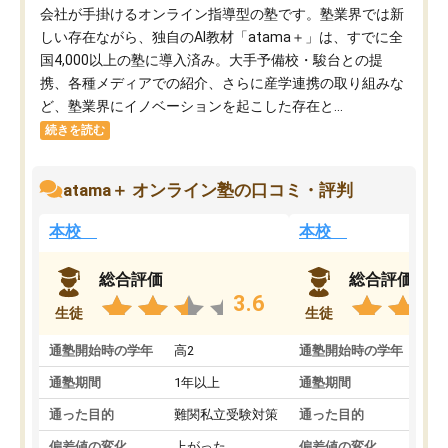
会社が手掛けるオンライン指導型の塾です。塾業界では新
しい存在ながら、独自のAI教材「atama＋」は、すでに全
国4,000以上の塾に導入済み。大手予備校・駿台との提
携、各種メディアでの紹介、さらに産学連携の取り組みな
ど、塾業界にイノベーションを起こした存在と...
続きを読む
atama＋ オンライン塾の口コミ・評判
本校
本校
総合評価
総合評価
3.6
生徒
生徒
通塾開始時の学年
高2
通塾開始時の学年
中
通塾期間
1年以上
通塾期間
通った目的
難関私立受験対策
通った目的
偏差値の変化
上がった
偏差値の変化