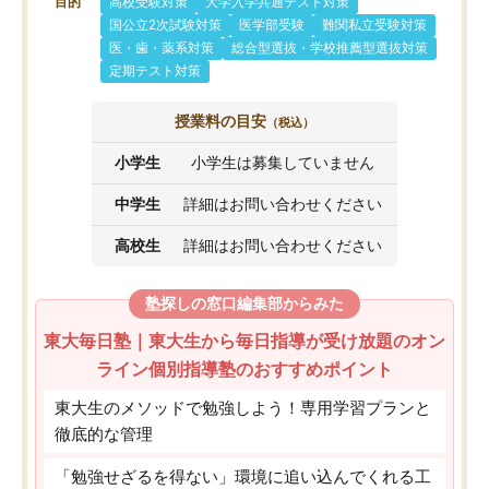
目的
高校受験対策
大学入学共通テスト対策
国公立2次試験対策
医学部受験
難関私立受験対策
医・歯・薬系対策
総合型選抜・学校推薦型選抜対策
定期テスト対策
授業料の目安
（税込）
小学生
小学生は募集していません
中学生
詳細はお問い合わせください
高校生
詳細はお問い合わせください
塾探しの窓口編集部からみた
東大毎日塾｜東大生から毎日指導が受け放題のオン
ライン個別指導塾のおすすめポイント
東大生のメソッドで勉強しよう！専用学習プランと
徹底的な管理
「勉強せざるを得ない」環境に追い込んでくれる工