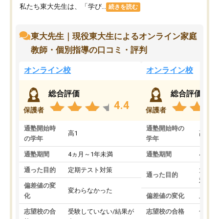
私たち東大先生は、「学び...
続きを読む
東大先生｜現役東大生によるオンライン家庭
教師・個別指導の口コミ・評判
オンライン校
オンライン校
総合評価
総合評価
4.4
保護者
保護者
通塾開始時
通塾開始時の
高1
高3
の学年
学年
通塾期間
4ヵ月～1年未満
通塾期間
4ヵ月
通った目的
定期テスト対策
大学入
通った目的
対策
偏差値の変
変わらなかった
化
偏差値の変化
上がっ
志望校の合
受験していない/結果が
志望校の合格
合格し