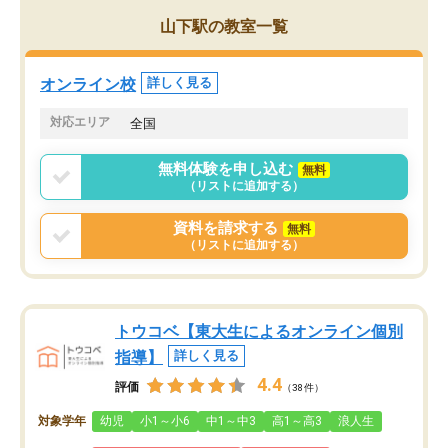
がら頑張って欲しいと思います！
山下駅の教室一覧
オンライン校
詳しく見る
対応エリア
全国
無料体験を申し込む
無料
（リストに追加する）
資料を請求する
無料
（リストに追加する）
トウコベ【東大生によるオンライン個別
指導】
詳しく見る
4.4
評価
（38件）
対象学年
幼児
小1～小6
中1～中3
高1～高3
浪人生