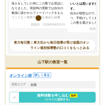
浪人をしていた時にこの塾でお世話に
いいとは思いますが、料
なりました。現役時の受験では自分の
す。
勉強に誰かからフィードバックをもら
自分が朝型なので、自習
うことなく独学で勉強を進めた結果、
つ、手助けしてくれる設
入試本番に地歴の学習が間に合わず不
この塾を選びました。
投稿日：2026年08月01日
合格となってしまいました。その経験
投稿日：20
を踏まえ、浪人が決まった際に勉強計
画を考えてもらえる塾を探した結果、
東大毎日塾にたどり着きました。学習
東大毎日塾｜東大生から毎日指導が受け放題のオン
の長期計画や日々の勉強のやり方につ
ライン個別指導塾の口コミをもっとみる
いて客観的なアドバイスをいただけた
ので、自信をもって受験勉強を進める
ことができました。自分のように勉強
山下駅の教室一覧
のやり方や進捗管理で苦労している方
には特におすすめしたい塾です。
オンライン校
詳しく見る
対応エリア
全国
無料体験を申し込む
無料
（リストに追加する）