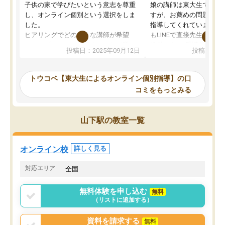
子供の家で学びたいという意志を尊重
娘の講師は東大生では無
し、オンライン個別という選択をしま
すが、お薦めの問題集や
した。
指導してくれています。2
ヒアリングでどのような講師が希望
もLINEで直接先生に質問
か、オプションは付帯するかなど選ぶ
教科でも)。受講科目や
投稿日：2025年09月12日
投稿日：20
事が出来ました。
めれるので、個人に合っ
講師とのマッチング後講師との初回ミ
ると思います。カリキュ
ーティングを行い、その講師で良いか
いなのがあり(有料)、受
トウコベ【東大生によるオンライン個別指導】の口
他の講師を希望するか子供との相性も
ことをどんなスケジュー
コミをもっとみる
見てから講師を決定する事ができま
くか相談したのですが、
す。
ち期待したものではなく
うちの子は、初回面談の講師の方で決
内容でした。それでも明
山下駅の教室一覧
定しました。
やる気も出ましたし、苦
くなってきたようなので
オンラインツールを使用した単語帳の
お願いして良かったと思
オンライン校
詳しく見る
共有があり宿題もそちらで出される形
も合わなければチェンジ
でした。
娘は3科目ともずっと同
対応エリア
全国
2ヶ月で担当講師の方がお辞めになると
言う事で講師変更の申し出があり、あ
無料体験を申し込む
無料
まりに短期での変更だった為、塾に通
（リストに追加する）
う事にして退会しました。遅れも取り
戻せ、授業内容や講師の方は良かった
資料を請求する
無料