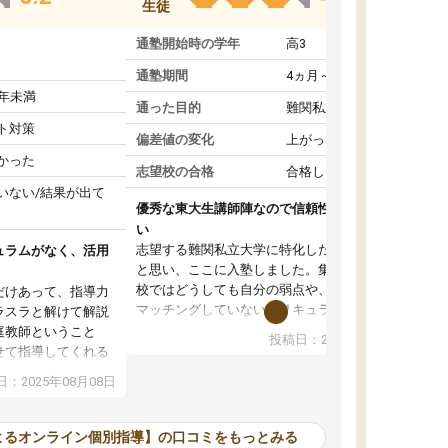
生徒
通塾開始時の学年
高3
通塾期間
4ヵ月～1年未満
1年未満
通った目的
難関私立受験対策
ト対策
偏差値の変化
上がった
かった
志望校の合格
合格した
いない/結果が出て
優秀な東大生講師陣なので信頼性や安心感が高
い
志望する難関私立大学に特化した準備をしたい
ュラムがなく、活用
と思い、ここに入塾しました。集団指導の予備
校ではどうしても自分の弱点や、志望校対策に
だけあって、指導力
マッチングしていないカリキュラムに不安を感
ラスラと解けて解説
じたからです。
庭教師ということ
投稿日：2024年02月19日
また受験のノウハウを蓄積している優秀な東大
せて指導してくれる
生講師陣をそろえていることや、完全オンライ
ラムがない。当方
：2025年08月08日
ン制というのも、ここを選んだ重要なポイント
るため、学校の教科
です。実際に入塾してみると、きめ細かいマン
な形で活用をさせて
ツーマン指導によって、自分の志望校にふさわ
間を使って進められる
よるオンライン個別指導】の口コミをもっとみる