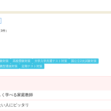
（3件）
験対策
高校受験対策
大学入学共通テスト対策
国公立2次試験対策
薦型選抜対策
定期テスト対策
しく学べる家庭教師
たい人にピッタリ