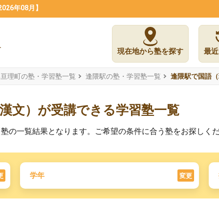
26年08月】
現在地から塾を探す
最近
郡亘理町の塾・学習塾一覧
逢隈駅の塾・学習塾一覧
逢隈駅で国語（
・漢文）が受講できる学習塾一覧
る塾の一覧結果となります。ご希望の条件に合う塾をお探しく
学年
更
変更