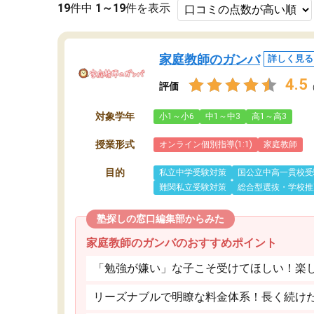
19
件中
1～19
件を表示
家庭教師のガンバ
詳しく見る
4.5
評価
対象学年
小1～小6
中1～中3
高1～高3
授業形式
オンライン個別指導(1:1)
家庭教師
目的
私立中学受験対策
国公立中高一貫校受
難関私立受験対策
総合型選抜・学校推
塾探しの窓口編集部からみた
家庭教師のガンバのおすすめポイント
「勉強が嫌い」な子こそ受けてほしい！楽
リーズナブルで明瞭な料金体系！長く続け