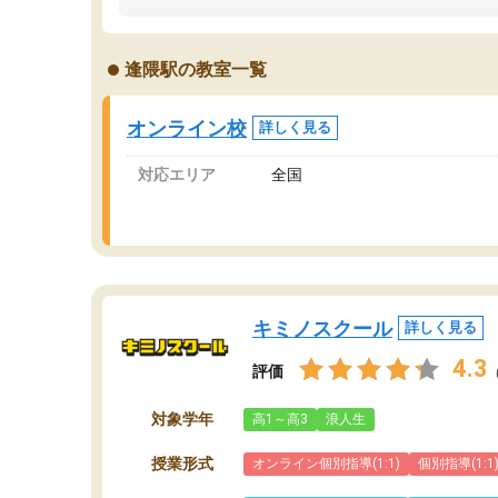
うちの子は、初回面談の講師の方で決定しまし
は
た。
内
出
逢隈駅の教室一覧
オンラインツールを使用した単語帳の共有があ
な
り宿題もそちらで出される形でした。
ま
2ヶ月で担当講師の方がお辞めになると言う事で
が
オンライン校
詳しく見る
講師変更の申し出があり、あまりに短期での変
更だった為、塾に通う事にして退会しました。
対応エリア
全国
遅れも取り戻せ、授業内容や講師の方は良かっ
たと思います。
キミノスクール
詳しく見る
4.3
評価
対象学年
高1～高3
浪人生
授業形式
オンライン個別指導(1:1)
個別指導(1:1