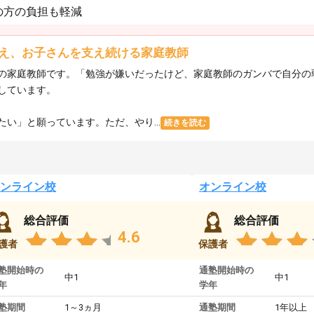
の方の負担も軽減
え、お子さんを支え続ける家庭教師
の家庭教師です。「勉強が嫌いだったけど、家庭教師のガンバで自分の
しています。
い」と願っています。ただ、やり...
続きを読む
ンライン校
オンライン校
総合評価
総合評価
4.6
護者
保護者
塾開始時の
通塾開始時の
中1
中1
年
学年
塾期間
1～3ヵ月
通塾期間
1年以上