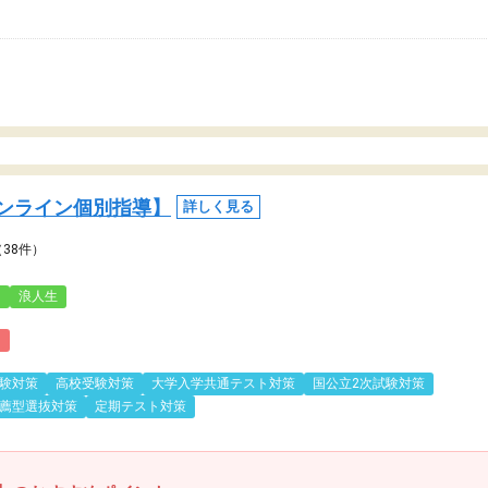
ンライン個別指導】
詳しく見る
（38件）
3
浪人生
)
験対策
高校受験対策
大学入学共通テスト対策
国公立2次試験対策
薦型選抜対策
定期テスト対策