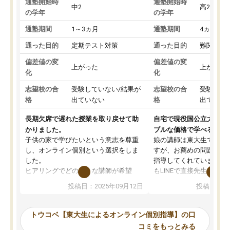
通塾開始時
通塾開始時
中2
高2
の学年
の学年
通塾期間
1～3ヵ月
通塾期間
4ヵ月～1
通った目的
定期テスト対策
通った目的
難関私立
偏差値の変
偏差値の変
上がった
上がった
化
化
志望校の合
受験していない/結果が
志望校の合
受験して
格
出ていない
格
出ていな
長期欠席で遅れた授業を取り戻せて助
自宅で現役国公立大学生
かりました。
ブルな価格で学べる
子供の家で学びたいという意志を尊重
娘の講師は東大生では無
し、オンライン個別という選択をしま
すが、お薦めの問題集や
した。
指導してくれています。2
ヒアリングでどのような講師が希望
もLINEで直接先生に質問
か、オプションは付帯するかなど選ぶ
教科でも)。受講科目や
投稿日：2025年09月12日
投稿日：20
事が出来ました。
めれるので、個人に合っ
講師とのマッチング後講師との初回ミ
ると思います。カリキュ
ーティングを行い、その講師で良いか
いなのがあり(有料)、受
トウコベ【東大生によるオンライン個別指導】の口
他の講師を希望するか子供との相性も
ことをどんなスケジュー
コミをもっとみる