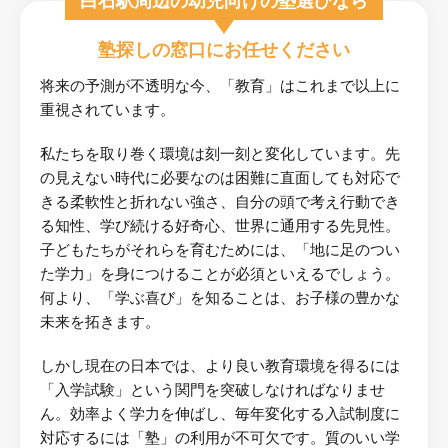
白石駅周辺の幼児向けの塾選びなら
塾探しの窓口にお任せください
将来の予測が不透明な今、「教育」はこれまで以上に
重視されています。
私たちを取り巻く環境は刻一刻と変化しています。先
の見えない時代に必要なのは困難に直面しても対応で
きる柔軟性と折れない強さ、自分の頭で考え行動でき
る知性、学び続ける好奇心、世界に通用する先見性。
子どもたちがそれらを育むためには、「地に足のつい
た学力」を身につけることが必須といえるでしょう。
何より、「学ぶ喜び」を知ることは、お子様の豊かな
未来を拓きます。
しかし現在の日本では、より良い教育環境を得るには
「入学試験」という関門を突破しなければなりませ
ん。効率よく学力を伸ばし、毎年変化する入試制度に
対応するには「塾」の利用が不可欠です。質のいい学