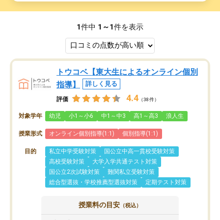
1
件中
1～1
件を表示
トウコベ【東大生によるオンライン個別
指導】
詳しく見る
4.4
評価
（38件）
対象学年
幼児
小1～小6
中1～中3
高1～高3
浪人生
授業形式
オンライン個別指導(1:1)
個別指導(1:1)
目的
私立中学受験対策
国公立中高一貫校受験対策
高校受験対策
大学入学共通テスト対策
国公立2次試験対策
難関私立受験対策
総合型選抜・学校推薦型選抜対策
定期テスト対策
授業料の目安
（税込）