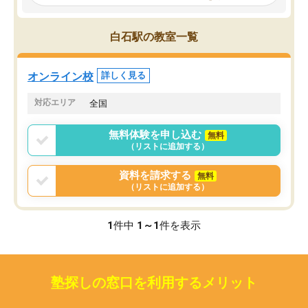
見てから講師を決定する事ができま
くか相談したのですが、
す。
ち期待したものではなく
うちの子は、初回面談の講師の方で決
内容でした。それでも明
白石駅の教室一覧
定しました。
やる気も出ましたし、苦
くなってきたようなので
オンラインツールを使用した単語帳の
お願いして良かったと思
オンライン校
詳しく見る
共有があり宿題もそちらで出される形
も合わなければチェンジ
でした。
娘は3科目ともずっと同
対応エリア
全国
2ヶ月で担当講師の方がお辞めになると
言う事で講師変更の申し出があり、あ
無料体験を申し込む
無料
まりに短期での変更だった為、塾に通
（リストに追加する）
う事にして退会しました。遅れも取り
戻せ、授業内容や講師の方は良かった
資料を請求する
無料
と思います。
（リストに追加する）
1
件中
1～1
件を表示
塾探しの窓口を利用するメリット