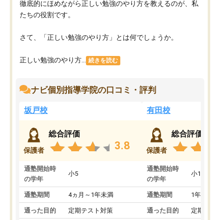
徹底的にほめながら正しい勉強のやり方を教えるのが、私
たちの役割です。
さて、「正しい勉強のやり方」とは何でしょうか。
正しい勉強のやり方...
続きを読む
ナビ個別指導学院の口コミ・評判
坂戸校
有田校
総合評価
総合評価
3.8
保護者
保護者
通塾開始時
通塾開始時
小5
小1
の学年
の学年
通塾期間
4ヵ月～1年未満
通塾期間
1年以上
通った目的
定期テスト対策
通った目的
定期テス