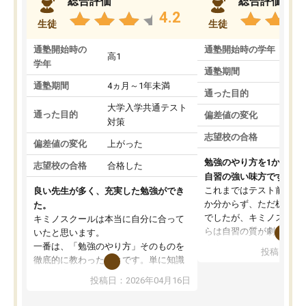
総合評価
総合評価
4.2
生徒
生徒
通塾開始時の
通塾開始時の学年
中
高1
学年
通塾期間
通塾期間
4ヵ月～1年未満
通った目的
大学入学共通テスト
通った目的
偏差値の変化
対策
志望校の合格
偏差値の変化
上がった
勉強のやり方を1から教
志望校の合格
合格した
自習の強い味方です。
これまではテスト前に何
良い先生が多く、充実した勉強ができ
か分からず、ただ机に座
た。
でしたが、キミノスクー
キミノスクールは本当に自分に合って
らは自習の質が劇的に変
いたと思います。
先生が毎日何をすべきか
一番は、「勉強のやり方」そのものを
投稿日：20
を明確にしてくれるので
徹底的に教わったことです。単に知識
ずに学習に取り組めるよ
を詰め込むのではなく、自学自習の習
投稿日：2026年04月16日
が一番の収穫です。
慣が身につくよう並走してくれるの
授業で教えてもらうとい
で、通塾日以外も机に向かうのが苦で