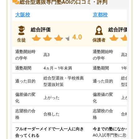
総合型選抜専門塾AOIの口コミ・評判
大阪校
京都校
総合評価
総合評価
4.0
生徒
保護者
通塾開始時
通塾開始時
高3
高2
の学年
の学年
通塾期間
4ヵ月～1年未満
通塾期間
1年以上
総合型選抜・学校推薦
総合型選
通った目的
通った目的
型選抜対策
型選抜対
偏差値の変
偏差値の変
上がった
上がった
化
化
志望校の合
志望校の合
合格した
合格した
格
格
フルオーダーメイドで一人一人に向き
今までの塾になかったA
AO入試専門塾に息子を
合ってくれる