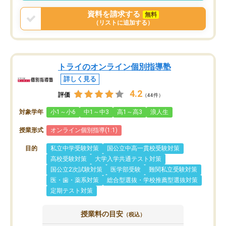
資料を請求する
無料
（リストに追加する）
トライのオンライン個別指導塾
詳しく見る
4.2
評価
（44件）
対象学年
小1～小6
中1～中3
高1～高3
浪人生
授業形式
オンライン個別指導(1:1)
目的
私立中学受験対策
国公立中高一貫校受験対策
高校受験対策
大学入学共通テスト対策
国公立2次試験対策
医学部受験
難関私立受験対策
医・歯・薬系対策
総合型選抜・学校推薦型選抜対策
定期テスト対策
授業料の目安
（税込）