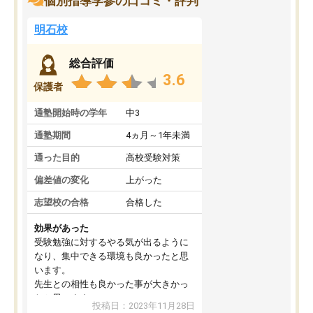
個別指導学参の口コミ・評判
明石校
総合評価
3.6
保護者
通塾開始時の学年
中3
通塾期間
4ヵ月～1年未満
通った目的
高校受験対策
偏差値の変化
上がった
志望校の合格
合格した
効果があった
受験勉強に対するやる気が出るように
なり、集中できる環境も良かったと思
います。
先生との相性も良かった事が大きかっ
たと思います。
投稿日：2023年11月28日