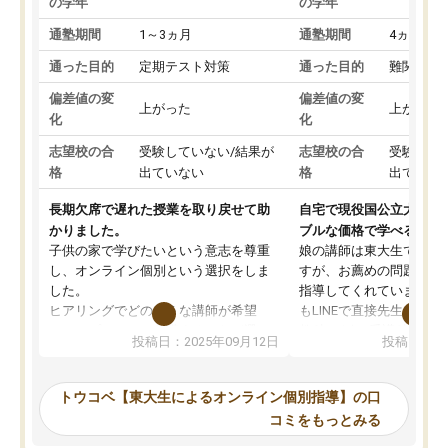
の学年
の学年
通塾期間
1～3ヵ月
通塾期間
4ヵ月～1
通った目的
定期テスト対策
通った目的
難関私立
偏差値の変
偏差値の変
上がった
上がった
化
化
志望校の合
受験していない/結果が
志望校の合
受験して
格
出ていない
格
出ていな
長期欠席で遅れた授業を取り戻せて助
自宅で現役国公立大学生
かりました。
ブルな価格で学べる
子供の家で学びたいという意志を尊重
娘の講師は東大生では無
し、オンライン個別という選択をしま
すが、お薦めの問題集や
した。
指導してくれています。2
ヒアリングでどのような講師が希望
もLINEで直接先生に質問
か、オプションは付帯するかなど選ぶ
教科でも)。受講科目や
投稿日：2025年09月12日
投稿日：20
事が出来ました。
めれるので、個人に合っ
講師とのマッチング後講師との初回ミ
ると思います。カリキュ
ーティングを行い、その講師で良いか
いなのがあり(有料)、受
トウコベ【東大生によるオンライン個別指導】の口
他の講師を希望するか子供との相性も
ことをどんなスケジュー
コミをもっとみる
見てから講師を決定する事ができま
くか相談したのですが、