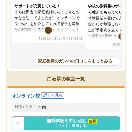
サポートが充実している！
学校の教科書のポイント
うちは田舎で家庭教師なんてできるの
く教えてもらえている
かなと思ってましたが、オンラインで
体験授業を受けて入塾し
良い先生を紹介してくれて息子も毎週
なかなか勉強しない息子
その時間になると自分からタブレット
生が予定表を立ててくれ
を開いてzoomを繋げるようになりまし
つ学習習慣がついてきま
投稿日：2025年01月21日
た！5科目なんでもOKなのもとても気
オンラインで週に一度の
投稿日：20
に入っています
指導が無い日も予定表に
成績もだいぶ下の方でしたが、通い始
したり、LINEでわから
めて1年ほどだった今では平均点以上の
問できるのでとても助か
家庭教師のガンバの口コミをもっとみる
科目が増えてきました！あと1年受験ま
であるので無料の週末教室を使用しな
がら頑張って欲しいと思います！
白石駅の教室一覧
オンライン校
詳しく見る
対応エリア
全国
無料体験を申し込む
無料
（リストに追加する）