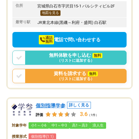
りたいと思える塾です。
住所
宮城県白石市字沢目15-1 パルシティビル2F
地図を見る
最寄り駅
JR東北本線(黒磯～利府・盛岡) 白石駅
通話
電話で問い合わせする
無料
無料体験を申し込む
無料
（リストに追加する）
資料を請求する
無料
（リストに追加する）
個別指導学参
詳しく見る
3.6
評価
（1件）
対象学年
小1～小6
中1～中3
高1～高3
浪人生
授業形式
個別指導(1:1)