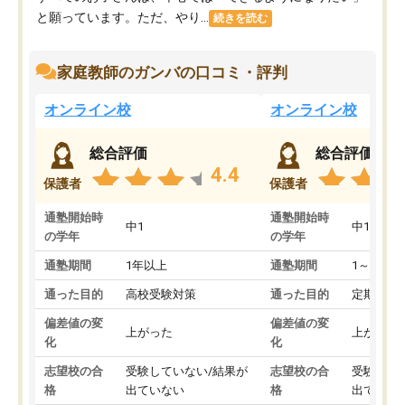
と願っています。ただ、やり...
続きを読む
家庭教師のガンバの口コミ・評判
オンライン校
オンライン校
総合評価
総合評価
4.4
保護者
保護者
通塾開始時
通塾開始時
中1
中1
の学年
の学年
通塾期間
1年以上
通塾期間
1～3ヵ月
通った目的
高校受験対策
通った目的
定期テス
偏差値の変
偏差値の変
上がった
上がった
化
化
志望校の合
受験していない/結果が
志望校の合
受験して
格
出ていない
格
出ていな