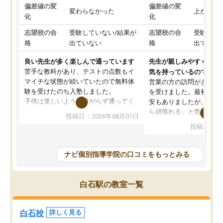
偏差値の変
偏差値の変
変わらなかった
上がった
化
化
志望校の合
受験していない/結果が
志望校の合
受験して
格
出ていない
格
出ていな
良い先生が多く楽しんで通っています
先生が親しみやすく勉強
苦手な教科があり、テストの点数もイ
気を持っているので安心
マイチな状態が続いていたので無料体
営業の方の訪問がきっか
験を受けたのち入塾しました。
を受けました。最初は続
子供は楽しいようで嫌がらず通ってく
安もありましたが、子ど
れています。
ら頑張れる」と気に入り
投稿日：2026年08月01日
先生は良い方が多く、いつも笑顔で対
以上お世話になっていま
投稿日：20
応して頂けるので安心してお任せする
ても分かりやすく、学校
ことができます。
き方や、子どもに合った
教室は少し狭い印象なので夜の時間帯
方を丁寧に教えてくださ
ナビ個別指導学院の口コミをもっとみる
など生徒さんが多い時間帯は手狭では
が深まっていると感じま
ないかな？と感じます。
熱心で、一人ひとりの苦
また駅前にあるのでアクセスは良いで
握し、復習や講習を通し
白石駅の教室一覧
すが駐車場がないのでお迎えの際に近
ポートしてくださいます
隣のコインパーキングを利用または路
前より勉強に前向きに取
上駐車をするしかない点が少し不便で
になり、安心して通わせ
白石校
詳しく見る
す。
感じています。これから