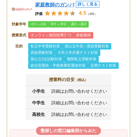
家庭教師のガンバ
詳しく見る
4.5
評価
（3件）
対象学年
小1～小6
中1～中3
高1～高3
授業形式
オンライン個別指導(1:1)
家庭教師
目的
私立中学受験対策
国公立中高一貫校受験対策
高校受験対策
大学入学共通テスト対策
国公立2次試験対策
難関私立受験対策
総合型選抜・学校推薦型選抜対策
定期テスト対策
授業料の目安
（税込）
小学生
詳細はお問い合わせください
中学生
詳細はお問い合わせください
高校生
詳細はお問い合わせください
塾探しの窓口編集部からみた