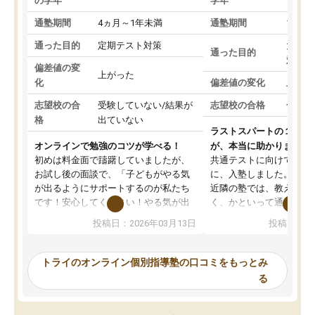
の学年
学年
通塾期間
4ヵ月～1年未満
通塾期間
1～3
通った目的
定期テスト対策
大学入
通った目的
対策
偏差値の変
上がった
化
偏差値の変化
上がっ
志望校の合
受験していない/結果が
志望校の合格
合格し
格
出ていない
ラストスパートの１か月
オンラインで勉強のコツが学べる！
が、本当に助かりました
初めは料金面で躊躇していましたが、
共通テストに向けての追
お試し後の面談で、「子どもがやる気
に、入塾しました。田舎
が出るようにサポートするのが私たち
近隣の塾では、教えても
です！安心してください！やる気が出
く、かといって通うには
ないのは私たち講師の責任です」と言
が、トライならオンライ
投稿日：2026年03月13日
投稿日：20
ってくださり、確かに！と考えて、思
可能なので本当に助かり
い切って入塾しました。英語が苦手だ
テストの内容重視でした
ったんですが、学生の先生から学ぶこ
らないところをピンポイ
トライのオンライン個別指導塾の口コミをもっとみ
とで、勉強のコツみたいなものをつか
頂いて、とてもわかりや
る
み、徐々に成績が上がったらいいなと
していました。一生を左
思っていました。何が今足りないのか
スト、多少お金がかかっ
を的確に指導いただき、子どももびっ
思い切って入塾してよか