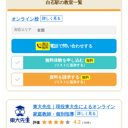
白石駅の教室一覧
くりするほど楽しんでやる気を持って
塾を受けています。狙い通り、少しず
つ成績も上がり、苦手意識も無くなっ
オンライン校
詳しく見る
てきたので、さらに苦手な数学も追加
でお願いしました。来年の高校受験に
対応エリア
全国
向けて頑張っています。
通話
電話で問い合わせする
無料
無料体験を申し込む
無料
（リストに追加する）
資料を請求する
無料
（リストに追加する）
東大先生｜現役東大生によるオンライン
家庭教師・個別指導
詳しく見る
4.2
評価
（10件）