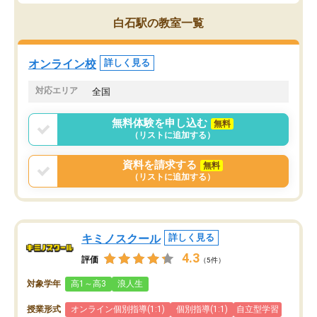
す。
ち期待したものではなく
うちの子は、初回面談の講師の方で決
内容でした。それでも明
白石駅の教室一覧
定しました。
やる気も出ましたし、苦
くなってきたようなので
オンラインツールを使用した単語帳の
お願いして良かったと思
オンライン校
詳しく見る
共有があり宿題もそちらで出される形
も合わなければチェンジ
でした。
娘は3科目ともずっと同
対応エリア
全国
2ヶ月で担当講師の方がお辞めになると
言う事で講師変更の申し出があり、あ
無料体験を申し込む
無料
まりに短期での変更だった為、塾に通
（リストに追加する）
う事にして退会しました。遅れも取り
戻せ、授業内容や講師の方は良かった
資料を請求する
無料
と思います。
（リストに追加する）
キミノスクール
詳しく見る
4.3
評価
（5件）
対象学年
高1～高3
浪人生
授業形式
オンライン個別指導(1:1)
個別指導(1:1)
自立型学習