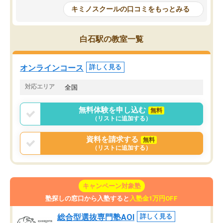
の仕方をコーチングして
はなくなりました。
キミノスクールの口コミをもっとみる
ルなので、家での学習習
身につきました。結果と
講師の方との距離も近く、親身なコー
た英語の偏差値が10以上
チングのおかげで、停滞期もモチベー
白石駅の教室一覧
していた公立高校に無事
ションを維持できました。「やらされ
た。自分から学ぶ姿勢を
る勉強」から「目標のための勉強」へ
たい家庭には本当におす
意識が変わったことが、目標校への合
オンラインコース
詳しく見る
思います。
格に繋がったと思います。
対応エリア
全国
無料体験を申し込む
無料
（リストに追加する）
資料を請求する
無料
（リストに追加する）
キャンペーン対象塾
塾探しの窓口から入塾すると
入塾金1万円OFF
総合型選抜専門塾AOI
詳しく見る