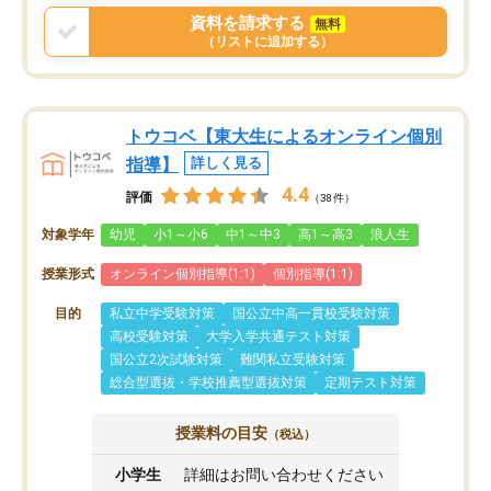
資料を請求する
無料
（リストに追加する）
トウコベ【東大生によるオンライン個別
指導】
詳しく見る
4.4
評価
（38件）
対象学年
幼児
小1～小6
中1～中3
高1～高3
浪人生
授業形式
オンライン個別指導(1:1)
個別指導(1:1)
目的
私立中学受験対策
国公立中高一貫校受験対策
高校受験対策
大学入学共通テスト対策
国公立2次試験対策
難関私立受験対策
総合型選抜・学校推薦型選抜対策
定期テスト対策
授業料の目安
（税込）
小学生
詳細はお問い合わせください