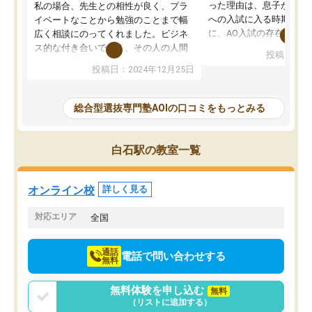
った理由は、息子が高校
私の場合、先生との相性が良く、プラ
への入試に入る時期に差
イベートなことから勉強のことまで幅
に、AO入試の存在を息
広く相談にのってくれました。ビジネ
してもその制度で合格し
ス的な付き合いでなく、その人の人間
投稿日：20
たことから、AOIに入塾
性までを適切に把握し、むきあってい
投稿日：2024年12月25日
思いました。
るなぁと強く感じることできました。
AOIでは、カウンセリン
また、他の先生の意見も聞いてみたい
で、AO入試を改めて知
と相談すると、他の先生も紹介してく
総合型選抜専門塾AOIの口コミをもっとみる
それに対しての具体的な
ださり、客観的なアドバイスもいただ
ことでした。更に子供の
くことができました（志望理由・自己
る適正等についても詳し
PR等の添削において）。そして、なに
白石駅の教室一覧
でき、メンターの方々も
より自習室が解放されている点がよか
けてらっしゃいますので
ったです。友達と好きな時間に自習
せることができました。
し、お互いを高めあえる環境がありま
オンライン校
詳しく見る
した。
対応エリア
全国
通話
電話で問い合わせする
無料
無料体験を申し込む
無料
（リストに追加する）