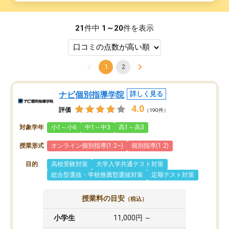
21
件中
1～20
件を表示
1
2
ナビ個別指導学院
詳しく見る
4.0
評価
（190件）
対象学年
小1～小6
中1～中3
高1～高3
授業形式
オンライン個別指導(1:2~)
個別指導(1:2)
目的
高校受験対策
大学入学共通テスト対策
総合型選抜・学校推薦型選抜対策
定期テスト対策
授業料の目安
（税込）
小学生
11,000円 ～