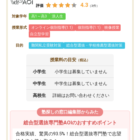
4.3
評価
（3件）
対象学年
高1～高3
浪人生
授業形式
オンライン個別指導(1:1)
個別指導(1:1)
映像授業
自立型学習
目的
難関私立受験対策
総合型選抜・学校推薦型選抜対策
授業料の目安
（税込）
小学生
小学生は募集していません
中学生
中学生は募集していません
高校生
詳細はお問い合わせください
塾探しの窓口編集部からみた
総合型選抜専門塾AOIのおすすめポイント
合格実績、驚異の93.5%！総合型選抜専門塾で志望