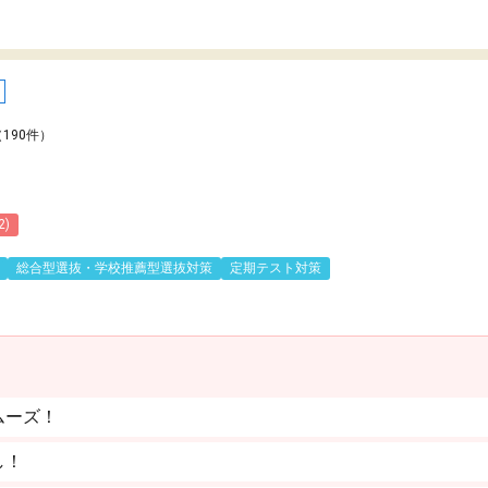
（190件）
2)
総合型選抜・学校推薦型選抜対策
定期テスト対策
ムーズ！
し！