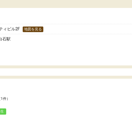
どうか確認してから入塾を
わせられる塾だと感じています。これからも
です。
世話になりたいと思える塾です。
ティビル2F
地図を見る
白石駅
（1件）
人生