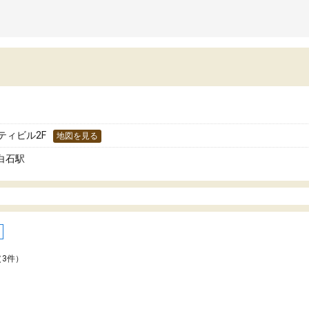
ティビル2F
地図を見る
白石駅
（3件）