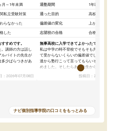
ヵ月～1年未満
通塾期間
1年以上
関私立受験対策
通った目的
高校受験対策
わらなかった
偏差値の変化
上がった
格した
志望校の合格
合格した
おすすめです。
無事高校に入学できてよかったです。
た。講師の方は話し
私は中学の時不登校でそもそも共学の高校なん
アルバイトの先生が
て受からないくらいの偏差値でした。ある日友
は多少ばらつきがあ
達から塾行こって言ってもらいそこから通い始
めました。そしたらある先生から学ぶ楽しさを
教えていただき勉強などして無かったのに自主
：2026年07月08日
投稿日：2026年07月01日
って説明してくれる
室で勉強するくらいハマりました。私の担当の
解しやすかったで
先生は無理に宿題などを押し付けてくるわけで
も自習室を利用でき
もなく優しく接して頂いてその感じが一年以上
ない人には便利な環
続き、お陰様で私は共学の高校に受かりまし
た。ほんと先生達には感謝しています。
ナビ個別指導学院の口コミをもっとみる
中学生の利用者が多
本格的に目指す高校
て自分に合う講師か