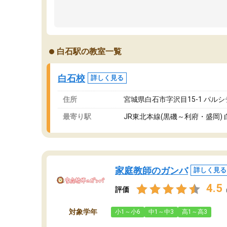
白石駅の教室一覧
白石校
詳しく見る
住所
宮城県白石市字沢目15-1 パルシ
最寄り駅
JR東北本線(黒磯～利府・盛岡) 
家庭教師のガンバ
詳しく見る
4.5
評価
対象学年
小1～小6
中1～中3
高1～高3