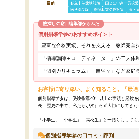
目的
私立中学受験対策
国公立中高一貫校受
医学部受験
難関私立受験対策
医・
塾探しの窓口編集部からみた
個別指導学参のおすすめポイント
豊富な合格実績、それを支える「教師完全
「指導講師＋コーディネーター」の二人体
「個別カリキュラム」「自習室」など家庭
お客様に寄り添い、よく知ること。「最適
個別指導学参は、受験指導40年以上の実績と経験
長い歴史の中で、私たちが変わらず大切にしてきた
「小学生」「中学生」「高校生」と一括りにしても、
個別指導学参の口コミ・評判