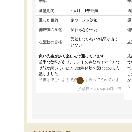
学年
学
通塾期間
4ヵ月～1年未満
通
通った目的
定期テスト対策
通
偏差値の変化
変わらなかった
偏
受験していない/結果が出て
志望校の合格
志
いない
良い先生が多く楽しんで通っています
先
苦手な教科があり、テストの点数もイマイチな
て
状態が続いていたので無料体験を受けたのち入
営
塾しました。
し
子供は楽しいようで嫌がらず通ってくれていま
が
す。
り
投稿日：2026年08月01日
先生は良い方が多く、いつも笑顔で対応して頂
業
けるので安心してお任せすることができます。
方
教室は少し狭い印象なので夜の時間帯など生徒
教
さんが多い時間帯は手狭ではないかな？と感じ
じ
ます。
単
また駅前にあるのでアクセスは良いですが駐車
ポ
場がないのでお迎えの際に近隣のコインパーキ
強