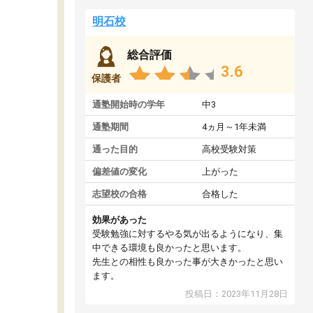
明石校
総合評価
3.6
保護者
通塾開始時の学年
中3
通塾期間
4ヵ月～1年未満
通った目的
高校受験対策
偏差値の変化
上がった
志望校の合格
合格した
効果があった
受験勉強に対するやる気が出るようになり、集
中できる環境も良かったと思います。
先生との相性も良かった事が大きかったと思い
ます。
投稿日：2023年11月28日