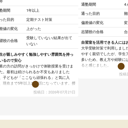
年
通塾期間
4
塾期間
1年以上
通った目的
難
った目的
定期テスト対策
偏差値の変化
変
差値の変化
上がった
志望校の合格
合
受験していない/結果が出て
望校の合格
自習室を活用できる人には
いない
大学受験対策で利用しまし
やすく親切でしたが、学生
生が親しみやすく勉強しやすい雰囲気を持っ
多いため、教え方や経験に
いるので安心
ると感じました。
業の方の訪問がきっかけで体験授業を受けま
た。最初は続けられるか不安もありました
投稿日
授業はホワイトボードを使
、子どもが「ここなら頑張れる」と気に入
ので、図や式を見ながら理
、現在まで5年以上お世話になっています。授
す。また、授業がない日で
はとても分かりやすく、学校とは違った解き
投稿日：2026年07月21日
るため、自宅では集中でき
や、子どもに合った覚え方・考え方を丁寧に
境だと思います。
えてくださるので、理解が深まっていると感
ます。先生方も熱心で、一人ひとりの苦手な
教室全体としては小学生や
元を把握し、復習や講習を通してしっかりサ
い印象でした。大学受験を
ートしてくださいます。子どもも以前より勉
生は、一度体験授業を受け
に前向きに取り組めるようになり、安心して