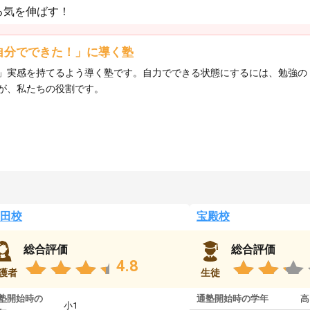
る気を伸ばす！
自分でできた！」に導く塾
」実感を持てるよう導く塾です。自力でできる状態にするには、勉強の
が、私たちの役割です。
田校
宝殿校
総合評価
総合評価
4.8
護者
生徒
塾開始時の
通塾開始時の学年
高
小1