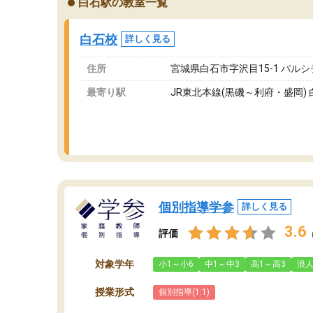
白石駅の教室一覧
ングを利用または路上駐車をするしかない点が
通
少し不便です。
お
白石校
詳しく見る
住所
宮城県白石市字沢目15-1 パルシ
最寄り駅
JR東北本線(黒磯～利府・盛岡) 
個別指導学参
詳しく見る
3.6
評価
対象学年
小1～小6
中1～中3
高1～高3
浪
授業形式
個別指導(1:1)