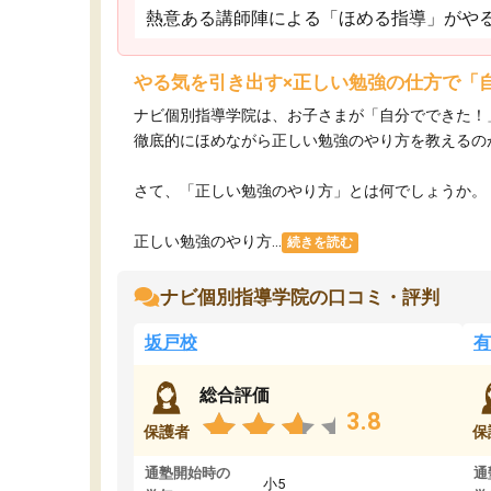
熱意ある講師陣による「ほめる指導」がや
やる気を引き出す×正しい勉強の仕方で「
ナビ個別指導学院は、お子さまが「自分でできた！
徹底的にほめながら正しい勉強のやり方を教えるの
さて、「正しい勉強のやり方」とは何でしょうか。
正しい勉強のやり方...
続きを読む
ナビ個別指導学院の口コミ・評判
坂戸校
有
総合評価
3.8
保護者
保
通塾開始時の
通
小5