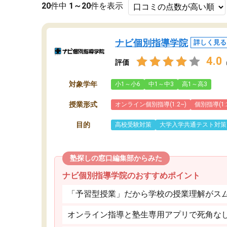
20
件中
1～20
件を表示
ナビ個別指導学院
詳しく見る
4.0
評価
対象学年
小1～小6
中1～中3
高1～高3
授業形式
オンライン個別指導(1:2~)
個別指導(1:
目的
高校受験対策
大学入学共通テスト対策
塾探しの窓口編集部からみた
ナビ個別指導学院のおすすめポイント
「予習型授業」だから学校の授業理解がス
オンライン指導と塾生専用アプリで死角な