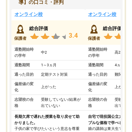
導】の口コミ・評判
オンライン校
オンライン校
総合評価
総合評価
3.4
保護者
保護者
通塾開始時
通塾開始時
中2
高2
の学年
の学年
通塾期間
1～3ヵ月
通塾期間
4ヵ月～1
通った目的
定期テスト対策
通った目的
難関私立
偏差値の変
偏差値の変
上がった
上がった
化
化
志望校の合
受験していない/結果が
志望校の合
受験して
格
出ていない
格
出ていな
長期欠席で遅れた授業を取り戻せて助
自宅で現役国公立大学生
かりました。
ブルな価格で学べる
子供の家で学びたいという意志を尊重
娘の講師は東大生では無