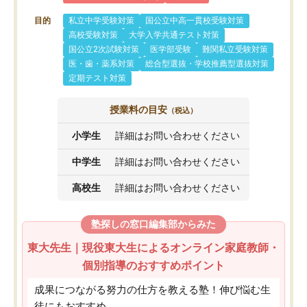
目的
私立中学受験対策
国公立中高一貫校受験対策
高校受験対策
大学入学共通テスト対策
国公立2次試験対策
医学部受験
難関私立受験対策
医・歯・薬系対策
総合型選抜・学校推薦型選抜対策
定期テスト対策
授業料の目安
（税込）
小学生
詳細はお問い合わせください
中学生
詳細はお問い合わせください
高校生
詳細はお問い合わせください
塾探しの窓口編集部からみた
東大先生｜現役東大生によるオンライン家庭教師・
個別指導のおすすめポイント
成果につながる努力の仕方を教える塾！伸び悩む生
徒にもおすすめ