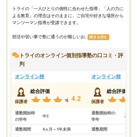
トライの「一人ひとりの個性に合わせた指導」「人の力に
よる教育」の理念はそのままに、ご自宅や好きな場所から
マンツーマン指導が受講できます。
部活や習い事で塾に通うのが難しいお...
続きを読む
トライのオンライン個別指導塾の口コミ・評
判
オンライン校
オンライン校
総合評価
総合評価
4.2
保護者
保護者
通塾開始時
通塾開始時の
中2
高3
の学年
学年
通塾期間
4ヵ月～1年未満
通塾期間
1～3