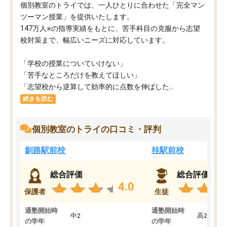
個別教室のトライでは、一人ひとりに合わせた「完全マン
ツーマン授業」を提供いたします。​
147万人※の指導実績をもとに、苦手科目の克服から志望
校対策まで、幅広いニーズに対応しています。​
「学校の授業についていけない」​
「苦手なところだけを教えてほしい」​
「志望校から逆算して効率的に点数を伸ばした...
続きを読む
個別教室のトライの口コミ・評判
釧路駅前校
桂駅前校
総合評価
総合評価
4.0
保護者
生徒
通塾開始時
通塾開始時
中2
高2
の学年
の学年