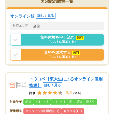
岩沼駅の教室一覧
オンライン校
詳しく見る
対応エリア
全国
無料体験を申し込む
無料
（リストに追加する）
資料を請求する
無料
（リストに追加する）
トウコベ【東大生によるオンライン個別
指導】
詳しく見る
4.4
評価
（38件）
対象学年
幼児
小1～小6
中1～中3
高1～高3
浪人生
授業形式
オンライン個別指導(1:1)
個別指導(1:1)