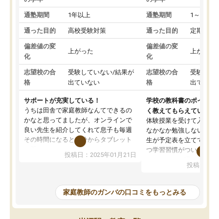
通塾期間
1年以上
通塾期間
1～3ヵ月
通った目的
高校受験対策
通った目的
定期テス
偏差値の変
偏差値の変
上がった
上がった
化
化
志望校の合
受験していない/結果が
志望校の合
受験して
格
出ていない
格
出ていな
サポートが充実している！
学校の教科書のポイント
うちは田舎で家庭教師なんてできるの
く教えてもらえている
かなと思ってましたが、オンラインで
体験授業を受けて入塾し
良い先生を紹介してくれて息子も毎週
なかなか勉強しない息子
その時間になると自分からタブレット
生が予定表を立ててくれ
を開いてzoomを繋げるようになりまし
つ学習習慣がついてきま
投稿日：2025年01月21日
た！5科目なんでもOKなのもとても気
オンラインで週に一度の
投稿日：20
に入っています
指導が無い日も予定表に
成績もだいぶ下の方でしたが、通い始
したり、LINEでわから
めて1年ほどだった今では平均点以上の
問できるのでとても助か
家庭教師のガンバの口コミをもっとみる
科目が増えてきました！あと1年受験ま
であるので無料の週末教室を使用しな
がら頑張って欲しいと思います！