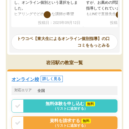
し、オンライン個別という選択をしま
すが、お薦めの問題集や
した。
指導してくれています。2
ヒアリングでどのような講師が希望
もLINEで直接先生に質問
か、オプションは付帯するかなど選ぶ
教科でも)。受講科目や
投稿日：2025年09月12日
投稿日：20
事が出来ました。
めれるので、個人に合っ
講師とのマッチング後講師との初回ミ
ると思います。カリキュ
ーティングを行い、その講師で良いか
いなのがあり(有料)、受
トウコベ【東大生によるオンライン個別指導】の口
他の講師を希望するか子供との相性も
ことをどんなスケジュー
コミをもっとみる
見てから講師を決定する事ができま
くか相談したのですが、
す。
ち期待したものではなく
うちの子は、初回面談の講師の方で決
内容でした。それでも明
岩沼駅の教室一覧
定しました。
やる気も出ましたし、苦
くなってきたようなので
オンラインツールを使用した単語帳の
お願いして良かったと思
オンライン校
詳しく見る
共有があり宿題もそちらで出される形
も合わなければチェンジ
でした。
娘は3科目ともずっと同
対応エリア
全国
2ヶ月で担当講師の方がお辞めになると
言う事で講師変更の申し出があり、あ
無料体験を申し込む
無料
まりに短期での変更だった為、塾に通
（リストに追加する）
う事にして退会しました。遅れも取り
戻せ、授業内容や講師の方は良かった
資料を請求する
無料
と思います。
（リストに追加する）