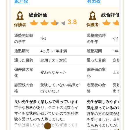
坂戸校
有田校
総合評価
総合評価
3.8
保護者
保護者
通塾開始時
通塾開始時
小5
小1
の学年
の学年
通塾期間
4ヵ月～1年未満
通塾期間
1年以上
通った目的
定期テスト対策
通った目的
定期テス
偏差値の変
偏差値の変
変わらなかった
上がった
化
化
志望校の合
受験していない/結果が
志望校の合
受験して
格
出ていない
格
出ていな
良い先生が多く楽しんで通っています
先生が親しみやすく勉強
苦手な教科があり、テストの点数もイ
気を持っているので安心
マイチな状態が続いていたので無料体
営業の方の訪問がきっか
験を受けたのち入塾しました。
を受けました。最初は続
子供は楽しいようで嫌がらず通ってく
安もありましたが、子ど