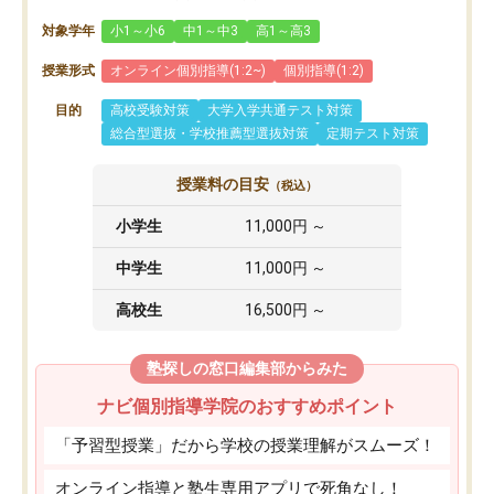
対象学年
小1～小6
中1～中3
高1～高3
授業形式
オンライン個別指導(1:2~)
個別指導(1:2)
目的
高校受験対策
大学入学共通テスト対策
総合型選抜・学校推薦型選抜対策
定期テスト対策
授業料の目安
（税込）
小学生
11,000円 ～
中学生
11,000円 ～
高校生
16,500円 ～
塾探しの窓口編集部からみた
ナビ個別指導学院のおすすめポイント
「予習型授業」だから学校の授業理解がスムーズ！
オンライン指導と塾生専用アプリで死角なし！