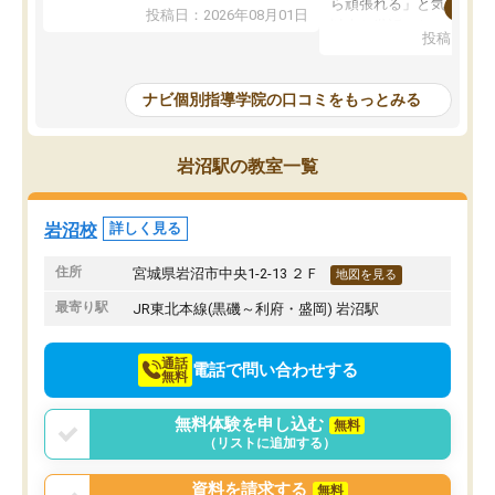
れています。
ら頑張れる」と気に入り
投稿日：2026年08月01日
先生は良い方が多く、いつも笑顔で対
以上お世話になっていま
投稿日：20
応して頂けるので安心してお任せする
ても分かりやすく、学校
ことができます。
き方や、子どもに合った
教室は少し狭い印象なので夜の時間帯
方を丁寧に教えてくださ
ナビ個別指導学院の口コミをもっとみる
など生徒さんが多い時間帯は手狭では
が深まっていると感じま
ないかな？と感じます。
熱心で、一人ひとりの苦
また駅前にあるのでアクセスは良いで
握し、復習や講習を通し
岩沼駅の教室一覧
すが駐車場がないのでお迎えの際に近
ポートしてくださいます
隣のコインパーキングを利用または路
前より勉強に前向きに取
上駐車をするしかない点が少し不便で
になり、安心して通わせ
岩沼校
詳しく見る
す。
感じています。これから
りたいと思える塾です。
住所
宮城県岩沼市中央1-2-13 ２Ｆ
地図を見る
最寄り駅
JR東北本線(黒磯～利府・盛岡) 岩沼駅
通話
電話で問い合わせする
無料
無料体験を申し込む
無料
（リストに追加する）
資料を請求する
無料