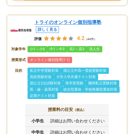
トライのオンライン個別指導塾
詳しく見る
4.2
評価
（44件）
対象学年
小1～小6
中1～中3
高1～高3
浪人生
授業形式
オンライン個別指導(1:1)
目的
私立中学受験対策
国公立中高一貫校受験対策
高校受験対策
大学入学共通テスト対策
国公立2次試験対策
医学部受験
難関私立受験対策
医・歯・薬系対策
総合型選抜・学校推薦型選抜対策
定期テスト対策
授業料の目安
（税込）
小学生
詳細はお問い合わせください
中学生
詳細はお問い合わせください