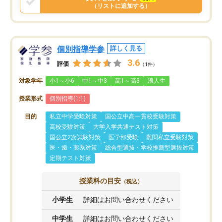
（リストに追加する）
個別指導学参
詳しく見る
3.6
評価
（1件）
対象学年
小1～小6
中1～中3
高1～高3
浪人生
授業形式
個別指導(1:1)
目的
私立中学受験対策
国公立中高一貫校受験対策
高校受験対策
大学入学共通テスト対策
国公立2次試験対策
医学部受験
難関私立受験対策
医・歯・薬系対策
総合型選抜・学校推薦型選抜対策
定期テスト対策
授業料の目安
（税込）
小学生
詳細はお問い合わせください
中学生
詳細はお問い合わせください