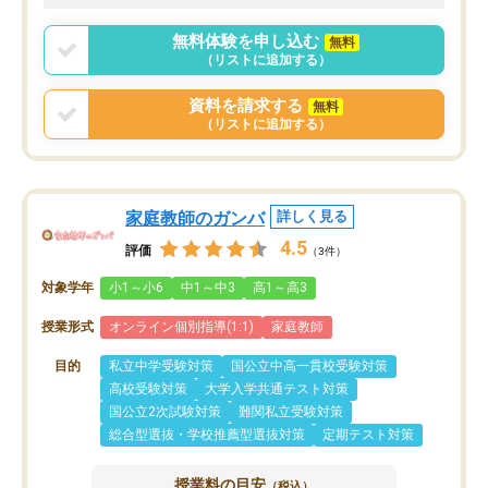
無料体験を申し込む
無料
（リストに追加する）
資料を請求する
無料
（リストに追加する）
家庭教師のガンバ
詳しく見る
4.5
評価
（3件）
対象学年
小1～小6
中1～中3
高1～高3
授業形式
オンライン個別指導(1:1)
家庭教師
目的
私立中学受験対策
国公立中高一貫校受験対策
高校受験対策
大学入学共通テスト対策
国公立2次試験対策
難関私立受験対策
総合型選抜・学校推薦型選抜対策
定期テスト対策
授業料の目安
（税込）