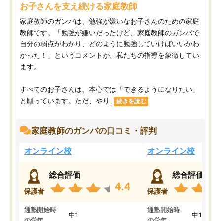
お子さんを支え続ける家庭教師
家庭教師のガンバは、勉強が嫌いなお子さんのための家庭
教師です。「勉強が嫌いだったけど、家庭教師のガンバで
自分の弱点がわかり、どのように勉強していけばいいかわ
かった！」というコメントが、私たちの指導を象徴してい
ます。
すべてのお子さんは、本心では「できるようになりたい」
と願っています。ただ、やり...
続きを読む
家庭教師のガンバの口コミ・評判
オンライン校
オンライン校
総合評価
総合評価
4.4
保護者
保護者
通塾開始時
通塾開始時
中1
中1
の学年
の学年