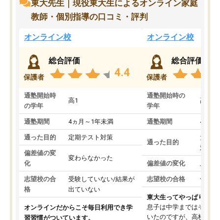
東大先生｜現役東大生によるオンライン家庭
教師・個別指導の口コミ・評判
オンライン校
オンライン校
総合評価
総合評価
4.4
保護者
保護者
通塾開始時
通塾開始時の
高1
高3
の学年
学年
通塾期間
4ヵ月～1年未満
通塾期間
4ヵ月
通った目的
定期テスト対策
大学入
通った目的
対策
偏差値の変
変わらなかった
化
偏差値の変化
上がっ
志望校の合
受験していない/結果が
志望校の合格
合格し
格
出ていない
東大生ってやっぱりすご
息子は中学まではそこそ
オンラインだからこそ毎日利用でき学
いたのですが、高校に入
習習慣がついています。