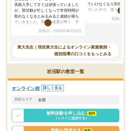
ていけなくなり対面の塾
高校入学してすぐは頑張っていました
でいたので、違うアプロ
が、部活動が忙しくなって学習時間が
考えて入りました。地元
取れなくなるとみるみると成績が落ち
投稿日：20
で、当初は模試でD判定
ていきました。高校の進度が早く、子
していたのですが、やは
供も家に帰って勉強の話すると嫌な反
投稿日：2026年06月26日
験勉強に詳しく、先生か
応を示します。東大先生にお願いして
受け合格できました。ま
からは効率的な計画を先生が立ててく
自習室が毎日使えていつ
れるので、親としても安心です。毎日
東大先生｜現役東大生によるオンライン家庭教師・
るのが心強かったようで
使える自習室とかもあり、わからない
個別指導の口コミをもっとみる
謝です。
ところがあれば先生が回答してくれる
のも重宝しています。
岩沼駅の教室一覧
オンライン校
詳しく見る
対応エリア
全国
無料体験を申し込む
無料
（リストに追加する）
資料を請求する
無料