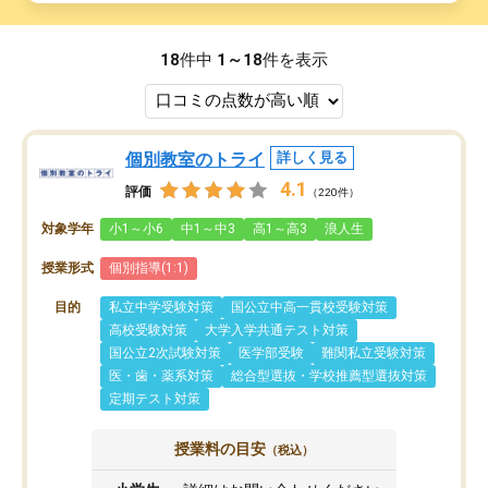
18
件中
1～18
件を表示
個別教室のトライ
詳しく見る
4.1
評価
（220件）
対象学年
小1～小6
中1～中3
高1～高3
浪人生
授業形式
個別指導(1:1)
目的
私立中学受験対策
国公立中高一貫校受験対策
高校受験対策
大学入学共通テスト対策
国公立2次試験対策
医学部受験
難関私立受験対策
医・歯・薬系対策
総合型選抜・学校推薦型選抜対策
定期テスト対策
授業料の目安
（税込）