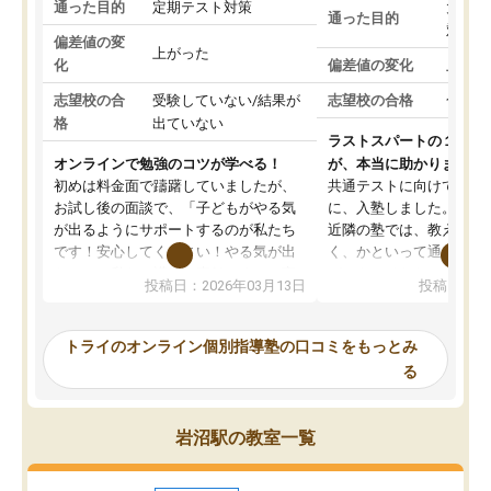
通った目的
定期テスト対策
大学入
通った目的
対策
偏差値の変
上がった
化
偏差値の変化
上がっ
志望校の合
受験していない/結果が
志望校の合格
合格し
格
出ていない
ラストスパートの１か月
オンラインで勉強のコツが学べる！
が、本当に助かりました
初めは料金面で躊躇していましたが、
共通テストに向けての追
お試し後の面談で、「子どもがやる気
に、入塾しました。田舎
が出るようにサポートするのが私たち
近隣の塾では、教えても
です！安心してください！やる気が出
く、かといって通うには
ないのは私たち講師の責任です」と言
が、トライならオンライ
投稿日：2026年03月13日
投稿日：20
ってくださり、確かに！と考えて、思
可能なので本当に助かり
い切って入塾しました。英語が苦手だ
テストの内容重視でした
ったんですが、学生の先生から学ぶこ
らないところをピンポイ
トライのオンライン個別指導塾の口コミをもっとみ
とで、勉強のコツみたいなものをつか
頂いて、とてもわかりや
る
み、徐々に成績が上がったらいいなと
していました。一生を左
思っていました。何が今足りないのか
スト、多少お金がかかっ
を的確に指導いただき、子どももびっ
思い切って入塾してよか
岩沼駅の教室一覧
くりするほど楽しんでやる気を持って
塾を受けています。狙い通り、少しず