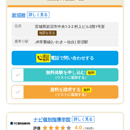
み方が真っすぐに変化（率先して自宅
先生も話しやすく、毎回
で復習や予習をする）し成績も向上し
たのを覚えています。
ています。
自分のペースで学びたい
岩沼校
詳しく見る
駅前なので送り迎えが少々負担になっ
業が苦手な人には特にお
ていますが、それを加味しても通って
塾だと思います。
住所
宮城県岩沼市中央1-2-2 村上ビル2階1号室
損はないなと感じています。
地図を見る
最寄り駅
JR常磐線(いわき～仙台) 岩沼駅
通話
電話で問い合わせする
無料
無料体験を申し込む
無料
（リストに追加する）
資料を請求する
無料
（リストに追加する）
ナビ個別指導学院
詳しく見る
4.0
評価
（190件）