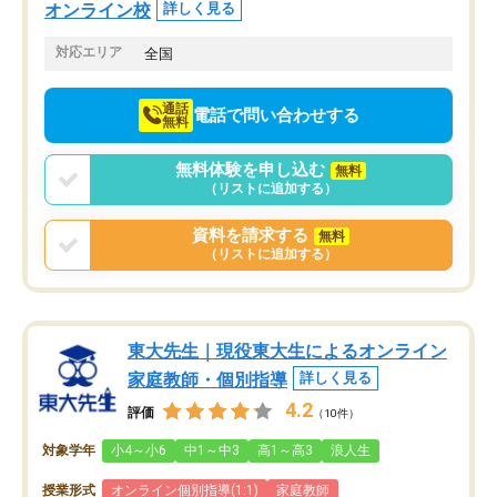
つ成績も上がり、苦手意識も無くなっ
オンライン校
詳しく見る
てきたので、さらに苦手な数学も追加
でお願いしました。来年の高校受験に
対応エリア
全国
向けて頑張っています。
通話
電話で問い合わせする
無料
無料体験を申し込む
無料
（リストに追加する）
資料を請求する
無料
（リストに追加する）
東大先生｜現役東大生によるオンライン
家庭教師・個別指導
詳しく見る
4.2
評価
（10件）
対象学年
小4～小6
中1～中3
高1～高3
浪人生
授業形式
オンライン個別指導(1:1)
家庭教師