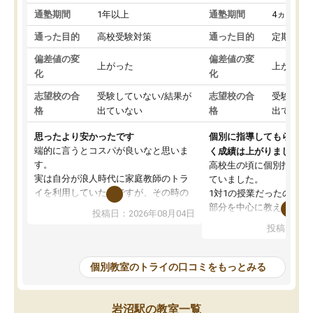
通塾期間
1年以上
通塾期間
4ヵ月～1
通った目的
高校受験対策
通った目的
定期テス
偏差値の変
偏差値の変
上がった
上がった
化
化
志望校の合
受験していない/結果が
志望校の合
受験して
格
出ていない
格
出ていな
思ったより安かったです
個別に指導してもらえる
端的に言うとコスパが良いなと思いま
く成績は上がりました。
す。
高校生の頃に個別指導の
実は自分が浪人時代に家庭教師のトラ
ていました。
イを利用していたのですが、その時の
1対1の授業だったので、
月謝がとても高くトライに良いイメー
部分を中心に教えてもら
投稿日：2026年08月04日
ジがありませんでした。
く良かったです。
投稿日：20
なので、少し不安だったのですが子供
わからないところもその
がどうしても行きたいと言うので利用
すく、理解できるまで丁
し始めた形です。
もらえたので、勉強への
個別教室のトライの口コミをもっとみる
しかし、以前とは違い料金がリーズナ
しずつなくなりました。
ブルでびっくりしました。
その結果成績も上がり、
通って1年以上ですが、勉強への取り組
勉強に取り組めるように
岩沼駅の教室一覧