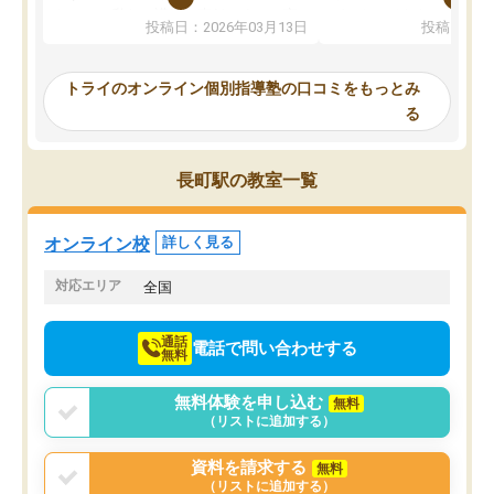
ないのは私たち講師の責任です」と言
が、トライならオンライ
投稿日：2026年03月13日
投稿日：20
ってくださり、確かに！と考えて、思
可能なので本当に助かり
い切って入塾しました。英語が苦手だ
テストの内容重視でした
ったんですが、学生の先生から学ぶこ
らないところをピンポイ
トライのオンライン個別指導塾の口コミをもっとみ
とで、勉強のコツみたいなものをつか
頂いて、とてもわかりや
る
み、徐々に成績が上がったらいいなと
していました。一生を左
思っていました。何が今足りないのか
スト、多少お金がかかっ
を的確に指導いただき、子どももびっ
思い切って入塾してよか
長町駅の教室一覧
くりするほど楽しんでやる気を持って
塾を受けています。狙い通り、少しず
つ成績も上がり、苦手意識も無くなっ
オンライン校
詳しく見る
てきたので、さらに苦手な数学も追加
でお願いしました。来年の高校受験に
対応エリア
全国
向けて頑張っています。
通話
電話で問い合わせする
無料
無料体験を申し込む
無料
（リストに追加する）
資料を請求する
無料
（リストに追加する）