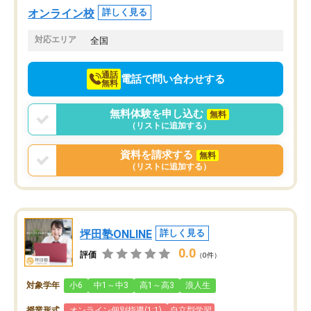
オンライン校
詳しく見る
対応エリア
全国
通話
電話で問い合わせする
無料
無料体験を申し込む
無料
（リストに追加する）
資料を請求する
無料
（リストに追加する）
坪田塾ONLINE
詳しく見る
0.0
評価
（0件）
対象学年
小6
中1～中3
高1～高3
浪人生
授業形式
オンライン個別指導(1:1)
自立型学習