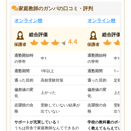
家庭教師のガンバの口コミ・評判
オンライン校
オンライン校
総合評価
総合評価
4.4
保護者
保護者
通塾開始時
通塾開始時
中1
中1
の学年
の学年
通塾期間
1年以上
通塾期間
1～3ヵ月
通った目的
高校受験対策
通った目的
定期テス
偏差値の変
偏差値の変
上がった
上がった
化
化
志望校の合
受験していない/結果が
志望校の合
受験して
格
出ていない
格
出ていな
サポートが充実している！
学校の教科書のポイント
うちは田舎で家庭教師なんてできるの
く教えてもらえている