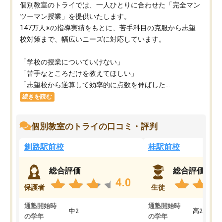
個別教室のトライでは、一人ひとりに合わせた「完全マン
ツーマン授業」を提供いたします。​
147万人※の指導実績をもとに、苦手科目の克服から志望
校対策まで、幅広いニーズに対応しています。​
「学校の授業についていけない」​
「苦手なところだけを教えてほしい」​
「志望校から逆算して効率的に点数を伸ばした...
続きを読む
個別教室のトライの口コミ・評判
釧路駅前校
桂駅前校
総合評価
総合評価
4.0
保護者
生徒
通塾開始時
通塾開始時
中2
高2
の学年
の学年