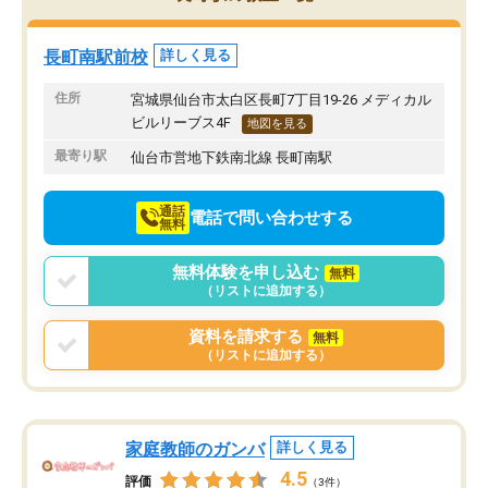
み方が真っすぐに変化（率先して自宅
先生も話しやすく、毎回
で復習や予習をする）し成績も向上し
たのを覚えています。
ています。
自分のペースで学びたい
長町南駅前校
詳しく見る
駅前なので送り迎えが少々負担になっ
業が苦手な人には特にお
ていますが、それを加味しても通って
塾だと思います。
住所
宮城県仙台市太白区長町7丁目19-26 メディカル
損はないなと感じています。
ビルリーブス4F
地図を見る
最寄り駅
仙台市営地下鉄南北線 長町南駅
通話
電話で問い合わせする
無料
無料体験を申し込む
無料
（リストに追加する）
資料を請求する
無料
（リストに追加する）
家庭教師のガンバ
詳しく見る
4.5
評価
（3件）