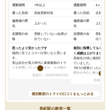
通塾期間
1年以上
通塾期間
4ヵ月～1
通った目的
高校受験対策
通った目的
定期テス
偏差値の変
偏差値の変
上がった
上がった
化
化
志望校の合
受験していない/結果が
志望校の合
受験して
格
出ていない
格
出ていな
思ったより安かったです
個別に指導してもらえる
端的に言うとコスパが良いなと思いま
く成績は上がりました。
す。
高校生の頃に個別指導の
実は自分が浪人時代に家庭教師のトラ
ていました。
イを利用していたのですが、その時の
1対1の授業だったので、
月謝がとても高くトライに良いイメー
部分を中心に教えてもら
投稿日：2026年08月04日
ジがありませんでした。
く良かったです。
投稿日：20
なので、少し不安だったのですが子供
わからないところもその
がどうしても行きたいと言うので利用
すく、理解できるまで丁
し始めた形です。
もらえたので、勉強への
個別教室のトライの口コミをもっとみる
しかし、以前とは違い料金がリーズナ
しずつなくなりました。
ブルでびっくりしました。
その結果成績も上がり、
通って1年以上ですが、勉強への取り組
勉強に取り組めるように
長町駅の教室一覧