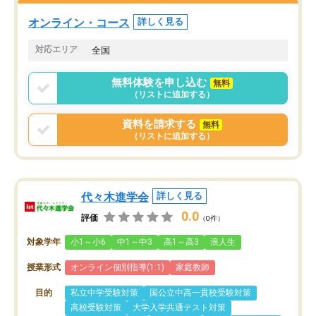
オンライン・コース
詳しく見る
対応エリア
全国
無料体験を申し込む
無料
（リストに追加する）
資料を請求する
無料
（リストに追加する）
代々木進学会
詳しく見る
0.0
評価
（0件）
対象学年
小1～小6
中1～中3
高1～高3
浪人生
授業形式
オンライン個別指導(1:1)
家庭教師
目的
私立中学受験対策
国公立中高一貫校受験対策
高校受験対策
大学入学共通テスト対策