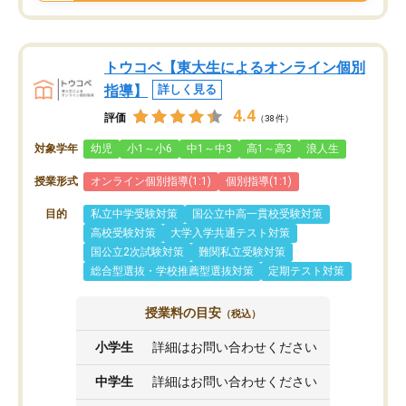
トウコベ【東大生によるオンライン個別
指導】
詳しく見る
4.4
評価
（38件）
対象学年
幼児
小1～小6
中1～中3
高1～高3
浪人生
授業形式
オンライン個別指導(1:1)
個別指導(1:1)
目的
私立中学受験対策
国公立中高一貫校受験対策
高校受験対策
大学入学共通テスト対策
国公立2次試験対策
難関私立受験対策
総合型選抜・学校推薦型選抜対策
定期テスト対策
授業料の目安
（税込）
小学生
詳細はお問い合わせください
中学生
詳細はお問い合わせください