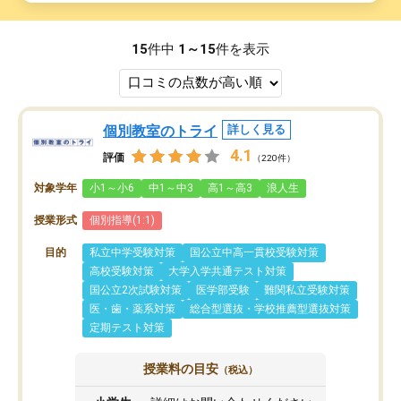
15
件中
1～15
件を表示
個別教室のトライ
詳しく見る
4.1
評価
（220件）
対象学年
小1～小6
中1～中3
高1～高3
浪人生
授業形式
個別指導(1:1)
目的
私立中学受験対策
国公立中高一貫校受験対策
高校受験対策
大学入学共通テスト対策
国公立2次試験対策
医学部受験
難関私立受験対策
医・歯・薬系対策
総合型選抜・学校推薦型選抜対策
定期テスト対策
授業料の目安
（税込）