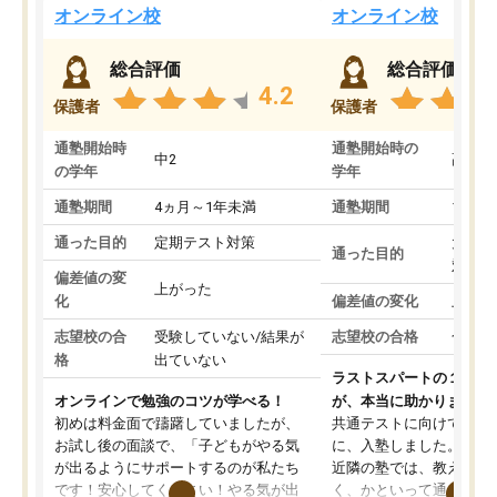
オンライン校
オンライン校
総合評価
総合評価
4.2
保護者
保護者
通塾開始時
通塾開始時の
中2
高3
の学年
学年
通塾期間
4ヵ月～1年未満
通塾期間
1～3
通った目的
定期テスト対策
大学入
通った目的
対策
偏差値の変
上がった
化
偏差値の変化
上がっ
志望校の合
受験していない/結果が
志望校の合格
合格し
格
出ていない
ラストスパートの１か月
オンラインで勉強のコツが学べる！
が、本当に助かりました
初めは料金面で躊躇していましたが、
共通テストに向けての追
お試し後の面談で、「子どもがやる気
に、入塾しました。田舎
が出るようにサポートするのが私たち
近隣の塾では、教えても
です！安心してください！やる気が出
く、かといって通うには