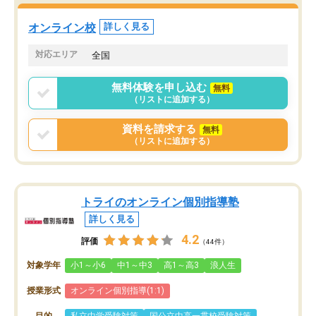
くなってきたようなので
オンラインツールを使用した単語帳の
お願いして良かったと思
オンライン校
詳しく見る
共有があり宿題もそちらで出される形
も合わなければチェンジ
でした。
娘は3科目ともずっと同
対応エリア
全国
2ヶ月で担当講師の方がお辞めになると
言う事で講師変更の申し出があり、あ
無料体験を申し込む
無料
まりに短期での変更だった為、塾に通
（リストに追加する）
う事にして退会しました。遅れも取り
戻せ、授業内容や講師の方は良かった
資料を請求する
無料
と思います。
（リストに追加する）
トライのオンライン個別指導塾
詳しく見る
4.2
評価
（44件）
対象学年
小1～小6
中1～中3
高1～高3
浪人生
授業形式
オンライン個別指導(1:1)