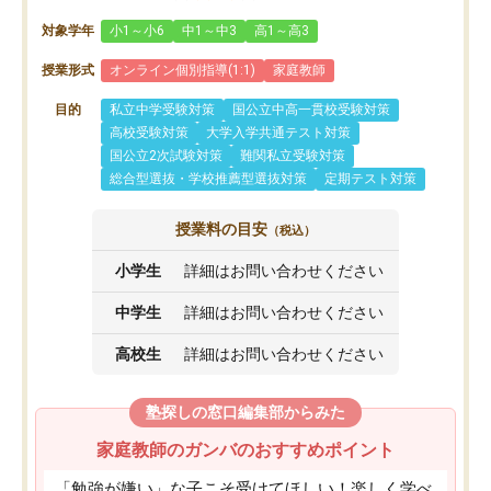
対象学年
小1～小6
中1～中3
高1～高3
授業形式
オンライン個別指導(1:1)
家庭教師
目的
私立中学受験対策
国公立中高一貫校受験対策
高校受験対策
大学入学共通テスト対策
国公立2次試験対策
難関私立受験対策
総合型選抜・学校推薦型選抜対策
定期テスト対策
授業料の目安
（税込）
小学生
詳細はお問い合わせください
中学生
詳細はお問い合わせください
高校生
詳細はお問い合わせください
塾探しの窓口編集部からみた
家庭教師のガンバのおすすめポイント
「勉強が嫌い」な子こそ受けてほしい！楽しく学べ