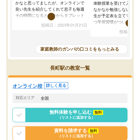
かなと思ってましたが、オンラインで
体験授業を受けて入塾し
良い先生を紹介してくれて息子も毎週
なかなか勉強しない息子
その時間になると自分からタブレット
生が予定表を立ててくれ
を開いてzoomを繋げるようになりまし
つ学習習慣がついてきま
投稿日：2025年01月21日
た！5科目なんでもOKなのもとても気
オンラインで週に一度の
投稿日：20
に入っています
指導が無い日も予定表に
成績もだいぶ下の方でしたが、通い始
したり、LINEでわから
めて1年ほどだった今では平均点以上の
問できるのでとても助か
家庭教師のガンバの口コミをもっとみる
科目が増えてきました！あと1年受験ま
であるので無料の週末教室を使用しな
がら頑張って欲しいと思います！
長町駅の教室一覧
オンライン校
詳しく見る
対応エリア
全国
無料体験を申し込む
無料
（リストに追加する）
資料を請求する
無料
（リストに追加する）