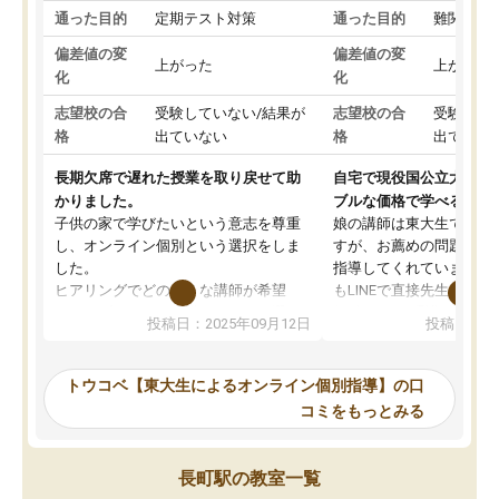
通った目的
定期テスト対策
通った目的
難関私立
偏差値の変
偏差値の変
上がった
上がった
化
化
志望校の合
受験していない/結果が
志望校の合
受験して
格
出ていない
格
出ていな
長期欠席で遅れた授業を取り戻せて助
自宅で現役国公立大学生
かりました。
ブルな価格で学べる
子供の家で学びたいという意志を尊重
娘の講師は東大生では無
し、オンライン個別という選択をしま
すが、お薦めの問題集や
した。
指導してくれています。2
ヒアリングでどのような講師が希望
もLINEで直接先生に質問
か、オプションは付帯するかなど選ぶ
教科でも)。受講科目や
投稿日：2025年09月12日
投稿日：20
事が出来ました。
めれるので、個人に合っ
講師とのマッチング後講師との初回ミ
ると思います。カリキュ
ーティングを行い、その講師で良いか
いなのがあり(有料)、受
トウコベ【東大生によるオンライン個別指導】の口
他の講師を希望するか子供との相性も
ことをどんなスケジュー
コミをもっとみる
見てから講師を決定する事ができま
くか相談したのですが、
す。
ち期待したものではなく
うちの子は、初回面談の講師の方で決
内容でした。それでも明
長町駅の教室一覧
定しました。
やる気も出ましたし、苦