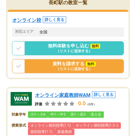
長町駅の教室一覧
オンライン校
詳しく見る
対応エリア
全国
無料体験を申し込む
無料
（リストに追加する）
資料を請求する
無料
（リストに追加する）
オンライン家庭教師WAM
詳しく見る
0.0
評価
（0件）
対象学年
小1～小6
中1～中3
高1～高3
浪人生
授業形式
オンライン個別指導(1:1)
オンライン個別指導(1:2~)
個別指導(1:1)
家庭教師