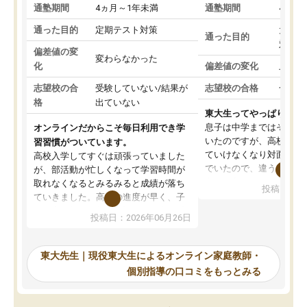
通塾期間
4ヵ月～1年未満
通塾期間
4ヵ月
通った目的
定期テスト対策
大学入
通った目的
対策
偏差値の変
変わらなかった
化
偏差値の変化
上がっ
志望校の合
受験していない/結果が
志望校の合格
合格し
格
出ていない
東大生ってやっぱりすご
息子は中学まではそこそ
オンラインだからこそ毎日利用でき学
いたのですが、高校に入
習習慣がついています。
ていけなくなり対面の塾
高校入学してすぐは頑張っていました
でいたので、違うアプロ
が、部活動が忙しくなって学習時間が
考えて入りました。地元
取れなくなるとみるみると成績が落ち
投稿日：20
で、当初は模試でD判定
ていきました。高校の進度が早く、子
していたのですが、やは
供も家に帰って勉強の話すると嫌な反
投稿日：2026年06月26日
験勉強に詳しく、先生か
応を示します。東大先生にお願いして
受け合格できました。ま
からは効率的な計画を先生が立ててく
自習室が毎日使えていつ
れるので、親としても安心です。毎日
東大先生｜現役東大生によるオンライン家庭教師・
るのが心強かったようで
使える自習室とかもあり、わからない
個別指導の口コミをもっとみる
謝です。
ところがあれば先生が回答してくれる
のも重宝しています。