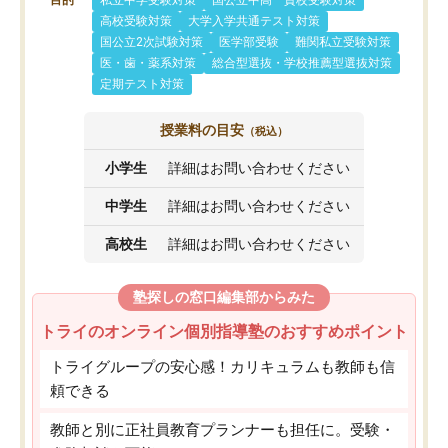
目的
私立中学受験対策
国公立中高一貫校受験対策
高校受験対策
大学入学共通テスト対策
国公立2次試験対策
医学部受験
難関私立受験対策
医・歯・薬系対策
総合型選抜・学校推薦型選抜対策
定期テスト対策
授業料の目安
（税込）
小学生
詳細はお問い合わせください
中学生
詳細はお問い合わせください
高校生
詳細はお問い合わせください
塾探しの窓口編集部からみた
トライのオンライン個別指導塾のおすすめポイント
トライグループの安心感！カリキュラムも教師も信
頼できる
教師と別に正社員教育プランナーも担任に。受験・