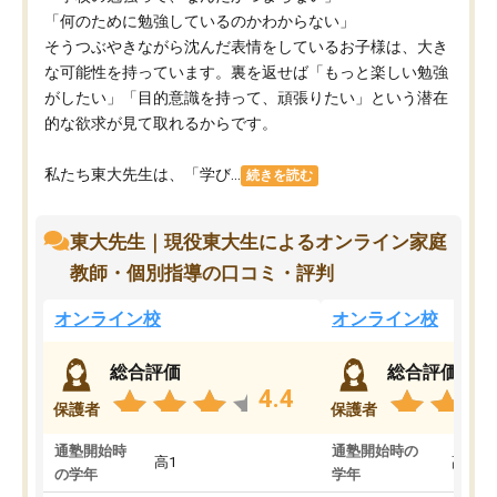
「何のために勉強しているのかわからない」
そうつぶやきながら沈んだ表情をしているお子様は、大き
な可能性を持っています。裏を返せば「もっと楽しい勉強
がしたい」「目的意識を持って、頑張りたい」という潜在
的な欲求が見て取れるからです。
私たち東大先生は、「学び...
続きを読む
東大先生｜現役東大生によるオンライン家庭
教師・個別指導の口コミ・評判
オンライン校
オンライン校
総合評価
総合評価
4.4
保護者
保護者
通塾開始時
通塾開始時の
高1
高3
の学年
学年