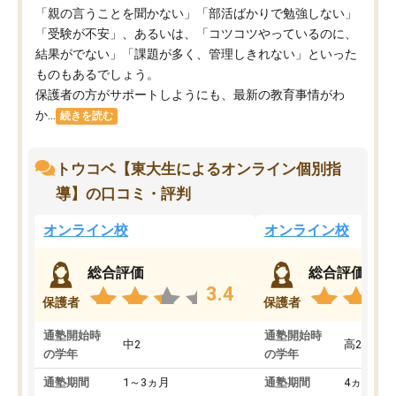
「親の言うことを聞かない」「部活ばかりで勉強しない」
「受験が不安」、あるいは、「コツコツやっているのに、
結果がでない」「課題が多く、管理しきれない」といった
ものもあるでしょう。
保護者の方がサポートしようにも、最新の教育事情がわ
か...
続きを読む
トウコベ【東大生によるオンライン個別指
導】の口コミ・評判
オンライン校
オンライン校
総合評価
総合評価
3.4
保護者
保護者
通塾開始時
通塾開始時
中2
高2
の学年
の学年
通塾期間
1～3ヵ月
通塾期間
4ヵ月～1