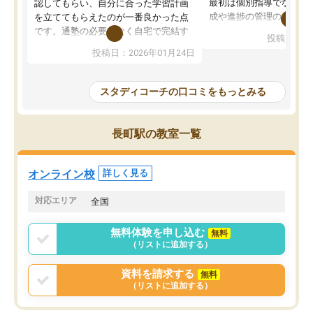
最初は個別指導でなく、
認してもらい、自分に合った学習計画
成や進捗の管理のみのコ
を立ててもらえたのが一番良かった点
ていましたが、あまり効
です。通塾の必要がなく自宅で完結す
投稿日：20
じ個別指導コースに変更
るため、学校や部活と両立しやすかっ
投稿日：2026年01月24日
講師には早稲田大学生の
たです。コーチが現役大学生で相談し
れましたが、はっきり言
やすく、勉強面だけでなく受験期の不
性が良くなかったです。
安も気軽に話せました。勉強習慣が身
スタディコーチの口コミをもっとみる
モチベーションが上がら
についたと感じています。また、チャ
にやめてしまいました。
ットで質問できるのも便利でした。一
追加で料金を払うことで
人では迷いがちだった受験勉強を、最
長町駅の教室一覧
方に変更することも可能
後まで続けられたのはこの塾のおかげ
の方の予定が空いていな
だと思います。
そもそも月謝が高い塾な
オンライン校
詳しく見る
人には合わないと思いま
総合してあまりお勧めで
対応エリア
全国
りませんでした。
唯一、塾内の設備だけは
無料体験を申し込む
無料
で素晴らしかったです。
（リストに追加する）
資料を請求する
無料
（リストに追加する）