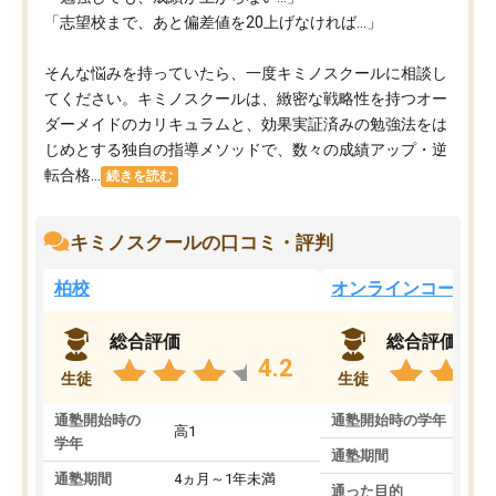
「志望校まで、あと偏差値を20上げなければ…」
そんな悩みを持っていたら、一度キミノスクールに相談し
てください。キミノスクールは、緻密な戦略性を持つオー
ダーメイドのカリキュラムと、効果実証済みの勉強法をは
じめとする独自の指導メソッドで、数々の成績アップ・逆
転合格...
続きを読む
キミノスクールの口コミ・評判
柏校
オンラインコース
総合評価
総合評価
4.2
生徒
生徒
通塾開始時の
通塾開始時の学年
中
高1
学年
通塾期間
通塾期間
4ヵ月～1年未満
通った目的