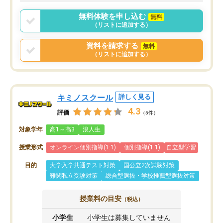
2ヶ月で担当講師の方がお辞めになると
言う事で講師変更の申し出があり、あ
無料体験を申し込む
無料
まりに短期での変更だった為、塾に通
（リストに追加する）
う事にして退会しました。遅れも取り
戻せ、授業内容や講師の方は良かった
資料を請求する
無料
と思います。
（リストに追加する）
キミノスクール
詳しく見る
4.3
評価
（5件）
対象学年
高1～高3
浪人生
授業形式
オンライン個別指導(1:1)
個別指導(1:1)
自立型学習
目的
大学入学共通テスト対策
国公立2次試験対策
難関私立受験対策
総合型選抜・学校推薦型選抜対策
授業料の目安
（税込）
小学生
小学生は募集していません