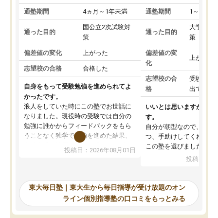
通塾期間
4ヵ月～1年未満
通塾期間
1～3ヵ月
国公立2次試験対
大学入学
通った目的
通った目的
策
策
偏差値の変化
上がった
偏差値の変
上がった
化
志望校の合格
合格した
志望校の合
受験して
自身をもって受験勉強を進められてよ
格
出ていな
かったです。
浪人をしていた時にこの塾でお世話に
いいとは思いますが、料
なりました。現役時の受験では自分の
す。
勉強に誰かからフィードバックをもら
自分が朝型なので、自習
うことなく独学で勉強を進めた結果、
つ、手助けしてくれる設
入試本番に地歴の学習が間に合わず不
この塾を選びました。
投稿日：2026年08月01日
合格となってしまいました。その経験
投稿日：20
を踏まえ、浪人が決まった際に勉強計
画を考えてもらえる塾を探した結果、
東大毎日塾にたどり着きました。学習
東大毎日塾｜東大生から毎日指導が受け放題のオン
の長期計画や日々の勉強のやり方につ
ライン個別指導塾の口コミをもっとみる
いて客観的なアドバイスをいただけた
ので、自信をもって受験勉強を進める