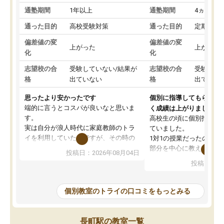
通塾期間
1年以上
通塾期間
4ヵ月～1
通った目的
高校受験対策
通った目的
定期テス
偏差値の変
偏差値の変
上がった
上がった
化
化
志望校の合
受験していない/結果が
志望校の合
受験して
格
出ていない
格
出ていな
思ったより安かったです
個別に指導してもらえる
端的に言うとコスパが良いなと思いま
く成績は上がりました。
す。
高校生の頃に個別指導の
実は自分が浪人時代に家庭教師のトラ
ていました。
イを利用していたのですが、その時の
1対1の授業だったので、
月謝がとても高くトライに良いイメー
部分を中心に教えてもら
投稿日：2026年08月04日
ジがありませんでした。
く良かったです。
投稿日：20
なので、少し不安だったのですが子供
わからないところもその
がどうしても行きたいと言うので利用
すく、理解できるまで丁
し始めた形です。
もらえたので、勉強への
個別教室のトライの口コミをもっとみる
しかし、以前とは違い料金がリーズナ
しずつなくなりました。
ブルでびっくりしました。
その結果成績も上がり、
通って1年以上ですが、勉強への取り組
勉強に取り組めるように
長町駅の教室一覧