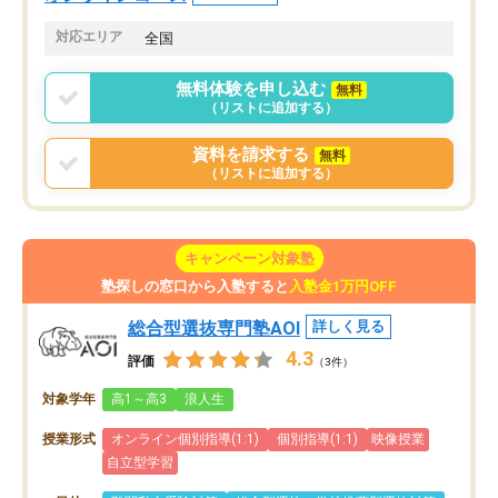
思います。
格に繋がったと思います。
対応エリア
全国
無料体験を申し込む
無料
（リストに追加する）
資料を請求する
無料
（リストに追加する）
キャンペーン対象塾
塾探しの窓口から入塾すると
入塾金1万円OFF
総合型選抜専門塾AOI
詳しく見る
4.3
評価
（3件）
対象学年
高1～高3
浪人生
授業形式
オンライン個別指導(1:1)
個別指導(1:1)
映像授業
自立型学習