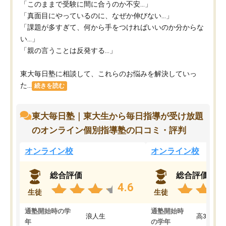
「このままで受験に間に合うのか不安…」
「真面目にやっているのに、なぜか伸びない…」
「課題が多すぎて、何から手をつければいいのか分からな
い…」
「親の言うことは反発する…」
東大毎日塾に相談して、これらのお悩みを解決していっ
た...
続きを読む
東大毎日塾｜東大生から毎日指導が受け放題
のオンライン個別指導塾の口コミ・評判
オンライン校
オンライン校
総合評価
総合評価
4.6
生徒
生徒
通塾開始時の学
通塾開始時
浪人生
高3
年
の学年