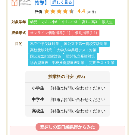
指導】
詳しく見る
4.4
評価
（38件）
対象学年
幼児
小1～小6
中1～中3
高1～高3
浪人生
授業形式
オンライン個別指導(1:1)
個別指導(1:1)
目的
私立中学受験対策
国公立中高一貫校受験対策
高校受験対策
大学入学共通テスト対策
国公立2次試験対策
難関私立受験対策
総合型選抜・学校推薦型選抜対策
定期テスト対策
授業料の目安
（税込）
小学生
詳細はお問い合わせください
中学生
詳細はお問い合わせください
高校生
詳細はお問い合わせください
塾探しの窓口編集部からみた