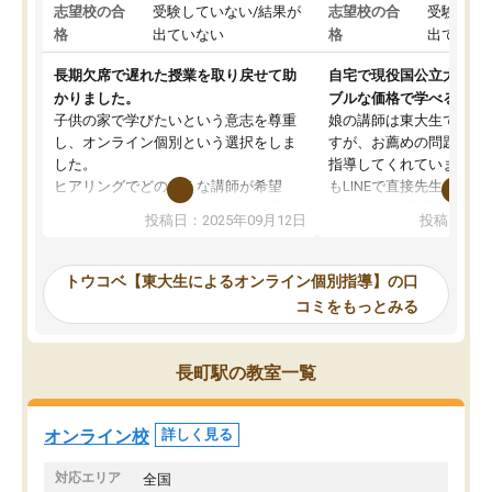
志望校の合
受験していない/結果が
志望校の合
受験して
格
出ていない
格
出ていな
長期欠席で遅れた授業を取り戻せて助
自宅で現役国公立大学生
かりました。
ブルな価格で学べる
子供の家で学びたいという意志を尊重
娘の講師は東大生では無
し、オンライン個別という選択をしま
すが、お薦めの問題集や
した。
指導してくれています。2
ヒアリングでどのような講師が希望
もLINEで直接先生に質問
か、オプションは付帯するかなど選ぶ
教科でも)。受講科目や
投稿日：2025年09月12日
投稿日：20
事が出来ました。
めれるので、個人に合っ
講師とのマッチング後講師との初回ミ
ると思います。カリキュ
ーティングを行い、その講師で良いか
いなのがあり(有料)、受
トウコベ【東大生によるオンライン個別指導】の口
他の講師を希望するか子供との相性も
ことをどんなスケジュー
コミをもっとみる
見てから講師を決定する事ができま
くか相談したのですが、
す。
ち期待したものではなく
うちの子は、初回面談の講師の方で決
内容でした。それでも明
長町駅の教室一覧
定しました。
やる気も出ましたし、苦
くなってきたようなので
オンラインツールを使用した単語帳の
お願いして良かったと思
オンライン校
詳しく見る
共有があり宿題もそちらで出される形
も合わなければチェンジ
でした。
娘は3科目ともずっと同
対応エリア
全国