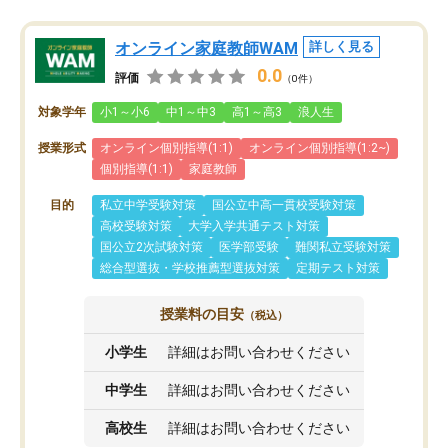
オンライン家庭教師WAM
詳しく見る
0.0
評価
（0件）
対象学年
小1～小6
中1～中3
高1～高3
浪人生
授業形式
オンライン個別指導(1:1)
オンライン個別指導(1:2~)
個別指導(1:1)
家庭教師
目的
私立中学受験対策
国公立中高一貫校受験対策
高校受験対策
大学入学共通テスト対策
国公立2次試験対策
医学部受験
難関私立受験対策
総合型選抜・学校推薦型選抜対策
定期テスト対策
授業料の目安
（税込）
小学生
詳細はお問い合わせください
中学生
詳細はお問い合わせください
高校生
詳細はお問い合わせください