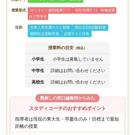
授業形式
オンライン個別指導(1:1)
個別指導(1:1)
映像授業
自立型学習
目的
大学入学共通テスト対策
国公立2次試験対策
難関私立受験対策
定期テスト対策
授業料の目安
（税込）
小学生
小学生は募集していません
中学生
詳細はお問い合わせください
高校生
詳細はお問い合わせください
塾探しの窓口編集部からみた
スタディコーチのおすすめポイント
指導者は現役の東大生・早慶生のみ！目標まで最短
距離の授業