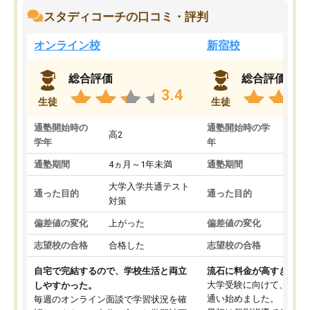
スタディコーチの口コミ・評判
オンライン校
新宿校
総合評価
総合評価
3.4
生徒
生徒
通塾開始時の
通塾開始時の学
高2
高2
学年
年
通塾期間
4ヵ月～1年未満
通塾期間
1～
大学入学共通テスト
国公
通った目的
通った目的
対策
策
偏差値の変化
上がった
偏差値の変化
変わ
志望校の合格
合格した
志望校の合格
合格
自宅で完結するので、学校生活と両立
流石に料金が高すぎる
大学受験に向けて、高2
しやすかった。
通い始めました。
毎週のオンライン面談で学習状況を確