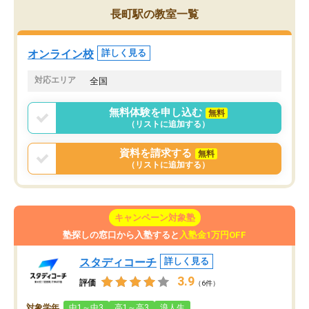
ことができました。自分のように勉強
長町駅の教室一覧
のやり方や進捗管理で苦労している方
には特におすすめしたい塾です。
オンライン校
詳しく見る
対応エリア
全国
無料体験を申し込む
無料
（リストに追加する）
資料を請求する
無料
（リストに追加する）
キャンペーン対象塾
塾探しの窓口から入塾すると
入塾金1万円OFF
スタディコーチ
詳しく見る
3.9
評価
（6件）
対象学年
中1～中3
高1～高3
浪人生