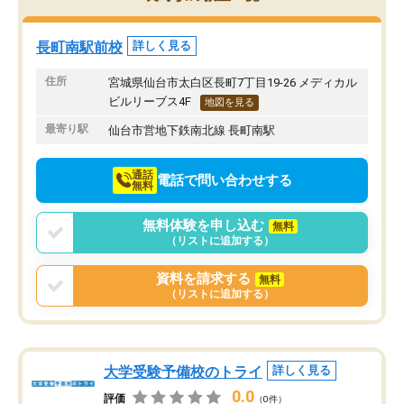
み方が真っすぐに変化（率先して自宅
先生も話しやすく、毎回
で復習や予習をする）し成績も向上し
たのを覚えています。
ています。
自分のペースで学びたい
長町南駅前校
詳しく見る
駅前なので送り迎えが少々負担になっ
業が苦手な人には特にお
ていますが、それを加味しても通って
塾だと思います。
住所
宮城県仙台市太白区長町7丁目19-26 メディカル
損はないなと感じています。
ビルリーブス4F
地図を見る
最寄り駅
仙台市営地下鉄南北線 長町南駅
通話
電話で問い合わせする
無料
無料体験を申し込む
無料
（リストに追加する）
資料を請求する
無料
（リストに追加する）
大学受験予備校のトライ
詳しく見る
0.0
評価
（0件）