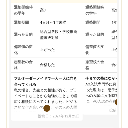
通塾開始時
通塾開始時
高3
高2
の学年
の学年
通塾期間
4ヵ月～1年未満
通塾期間
1年以上
総合型選抜・学校推薦
総合型選
通った目的
通った目的
型選抜対策
型選抜対
偏差値の変
偏差値の変
上がった
上がった
化
化
志望校の合
志望校の合
合格した
合格した
格
格
フルオーダーメイドで一人一人に向き
今までの塾になかったA
AO入試専門塾に息子を
合ってくれる
った理由は、息子が高校
私の場合、先生との相性が良く、プラ
への入試に入る時期に差
イベートなことから勉強のことまで幅
に、AO入試の存在を息
広く相談にのってくれました。ビジネ
してもその制度で合格し
ス的な付き合いでなく、その人の人間
投稿日：20
たことから、AOIに入塾
性までを適切に把握し、むきあってい
投稿日：2024年12月25日
思いました。
るなぁと強く感じることできました。
AOIでは、カウンセリン
また、他の先生の意見も聞いてみたい