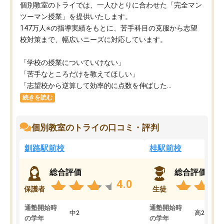
個別教室のトライでは、一人ひとりに合わせた「完全マン
ツーマン授業」を提供いたします。​
147万人※の指導実績をもとに、苦手科目の克服から志望
校対策まで、幅広いニーズに対応しています。​
「学校の授業についていけない」​
「苦手なところだけを教えてほしい」​
「志望校から逆算して効率的に点数を伸ばした...
続きを読む
個別教室のトライの口コミ・評判
釧路駅前校
桂駅前校
総合評価
総合評価
4.0
保護者
生徒
通塾開始時
通塾開始時
中2
高2
の学年
の学年