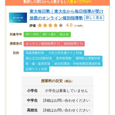
塾探しの窓口から入塾すると
入塾金1万円OFF
東大毎日塾｜東大生から毎日指導が受け
放題のオンライン個別指導塾
詳しく見る
4.0
評価
（116件）
対象学年
中1～中3
高1～高3
浪人生
授業形式
オンライン個別指導(1:1)
個別指導(1:1)
目的
高校受験対策
大学入学共通テスト対策
国公立2次試験対策
医学部受験
難関私立受験対策
医・歯・薬系対策
総合型選抜・学校推薦型選抜対策
定期テスト対策
授業料の目安
（税込）
小学生
小学生は募集していません
中学生
詳細はお問い合わせください
高校生
詳細はお問い合わせください