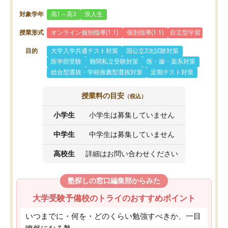
対象学年
高1～高3
浪人生
授業形式
オンライン個別指導(1:1)
個別指導(1:1)
自立型学習
目的
大学入学共通テスト対策
国公立2次試験対策
医学部受験
難関私立受験対策
医・歯・薬系対策
総合型選抜・学校推薦型選抜対策
定期テスト対策
授業料の目安
（税込）
小学生
小学生は募集していません
中学生
中学生は募集していません
高校生
詳細はお問い合わせください
塾探しの窓口編集部からみた
大学受験予備校のトライのおすすめポイント
いつまでに・何を・どのくらい勉強すべきか、一目