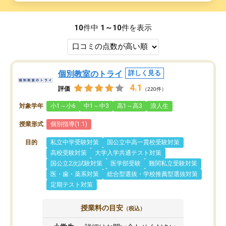
10
件中
1～10
件を表示
個別教室のトライ
詳しく見る
4.1
評価
（220件）
対象学年
小1～小6
中1～中3
高1～高3
浪人生
授業形式
個別指導(1:1)
目的
私立中学受験対策
国公立中高一貫校受験対策
高校受験対策
大学入学共通テスト対策
国公立2次試験対策
医学部受験
難関私立受験対策
医・歯・薬系対策
総合型選抜・学校推薦型選抜対策
定期テスト対策
授業料の目安
（税込）