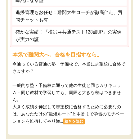
瞭然になる塾
進捗管理もお任せ！難関大生コーチが徹底伴走、質
問チャットも有
確かな実績！「模試→共通テスト128点UP」の実例
が実力の証
本気で難関大へ。合格を目指すなら。
今通っている普通の塾・予備校で、本当に志望校に合格で
きますか？
一般的な塾・予備校に通って他の生徒と同じカリキュラ
ム・同じ教材で学習しても、周囲と大きな差はつきませ
ん。
大きく成績を伸ばして志望校に合格するために必要なの
は、あなただけの“最短ルート”と本番まで学習のモチベー
ションを維持してやり遂...
続きを読む