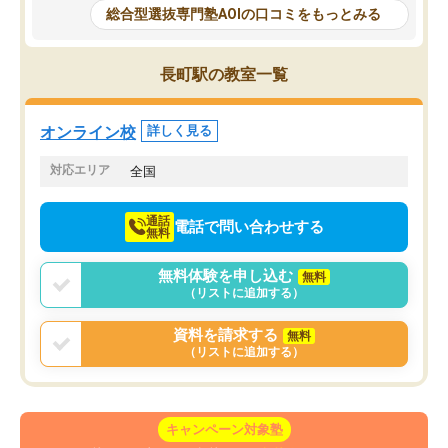
で、AO入試を改めて知
と相談すると、他の先生も紹介してく
総合型選抜専門塾AOIの口コミをもっとみる
それに対しての具体的な
ださり、客観的なアドバイスもいただ
ことでした。更に子供の
くことができました（志望理由・自己
る適正等についても詳し
PR等の添削において）。そして、なに
長町駅の教室一覧
でき、メンターの方々も
より自習室が解放されている点がよか
けてらっしゃいますので
ったです。友達と好きな時間に自習
せることができました。
し、お互いを高めあえる環境がありま
オンライン校
詳しく見る
した。
対応エリア
全国
通話
電話で問い合わせする
無料
無料体験を申し込む
無料
（リストに追加する）
資料を請求する
無料
（リストに追加する）
キャンペーン対象塾