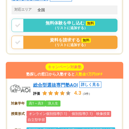
思います。
格に繋がったと思います。
対応エリア
全国
無料体験を申し込む
無料
（リストに追加する）
資料を請求する
無料
（リストに追加する）
キャンペーン対象塾
塾探しの窓口から入塾すると
入塾金1万円OFF
総合型選抜専門塾AOI
詳しく見る
4.3
評価
（3件）
対象学年
高1～高3
浪人生
授業形式
オンライン個別指導(1:1)
個別指導(1:1)
映像授業
自立型学習