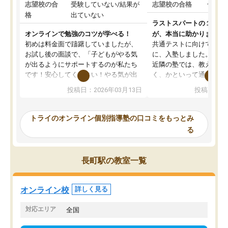
志望校の合
受験していない/結果が
志望校の合格
合格し
格
出ていない
ラストスパートの１か月
オンラインで勉強のコツが学べる！
が、本当に助かりました
初めは料金面で躊躇していましたが、
共通テストに向けての追
お試し後の面談で、「子どもがやる気
に、入塾しました。田舎
が出るようにサポートするのが私たち
近隣の塾では、教えても
です！安心してください！やる気が出
く、かといって通うには
ないのは私たち講師の責任です」と言
が、トライならオンライ
投稿日：2026年03月13日
投稿日：20
ってくださり、確かに！と考えて、思
可能なので本当に助かり
い切って入塾しました。英語が苦手だ
テストの内容重視でした
ったんですが、学生の先生から学ぶこ
らないところをピンポイ
トライのオンライン個別指導塾の口コミをもっとみ
とで、勉強のコツみたいなものをつか
頂いて、とてもわかりや
る
み、徐々に成績が上がったらいいなと
していました。一生を左
思っていました。何が今足りないのか
スト、多少お金がかかっ
を的確に指導いただき、子どももびっ
思い切って入塾してよか
長町駅の教室一覧
くりするほど楽しんでやる気を持って
塾を受けています。狙い通り、少しず
つ成績も上がり、苦手意識も無くなっ
オンライン校
詳しく見る
てきたので、さらに苦手な数学も追加
でお願いしました。来年の高校受験に
対応エリア
全国
向けて頑張っています。