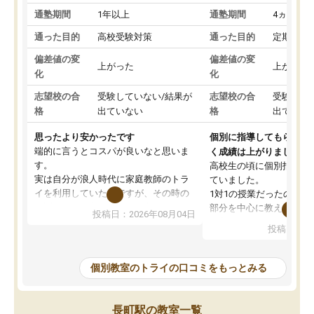
通塾期間
1年以上
通塾期間
4ヵ月～1
通った目的
高校受験対策
通った目的
定期テス
偏差値の変
偏差値の変
上がった
上がった
化
化
志望校の合
受験していない/結果が
志望校の合
受験して
格
出ていない
格
出ていな
思ったより安かったです
個別に指導してもらえる
端的に言うとコスパが良いなと思いま
く成績は上がりました。
す。
高校生の頃に個別指導の
実は自分が浪人時代に家庭教師のトラ
ていました。
イを利用していたのですが、その時の
1対1の授業だったので、
月謝がとても高くトライに良いイメー
部分を中心に教えてもら
投稿日：2026年08月04日
ジがありませんでした。
く良かったです。
投稿日：20
なので、少し不安だったのですが子供
わからないところもその
がどうしても行きたいと言うので利用
すく、理解できるまで丁
し始めた形です。
もらえたので、勉強への
個別教室のトライの口コミをもっとみる
しかし、以前とは違い料金がリーズナ
しずつなくなりました。
ブルでびっくりしました。
その結果成績も上がり、
通って1年以上ですが、勉強への取り組
勉強に取り組めるように
長町駅の教室一覧