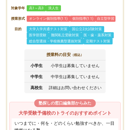
対象学年
高1～高3
浪人生
授業形式
オンライン個別指導(1:1)
個別指導(1:1)
自立型学習
目的
大学入学共通テスト対策
国公立2次試験対策
医学部受験
難関私立受験対策
医・歯・薬系対策
総合型選抜・学校推薦型選抜対策
定期テスト対策
授業料の目安
（税込）
小学生
小学生は募集していません
中学生
中学生は募集していません
高校生
詳細はお問い合わせください
塾探しの窓口編集部からみた
大学受験予備校のトライのおすすめポイント
いつまでに・何を・どのくらい勉強すべきか、一目