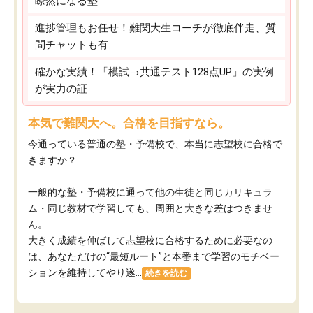
瞭然になる塾
進捗管理もお任せ！難関大生コーチが徹底伴走、質
問チャットも有
確かな実績！「模試→共通テスト128点UP」の実例
が実力の証
本気で難関大へ。合格を目指すなら。
今通っている普通の塾・予備校で、本当に志望校に合格で
きますか？
一般的な塾・予備校に通って他の生徒と同じカリキュラ
ム・同じ教材で学習しても、周囲と大きな差はつきませ
ん。
大きく成績を伸ばして志望校に合格するために必要なの
は、あなただけの“最短ルート”と本番まで学習のモチベー
ションを維持してやり遂...
続きを読む