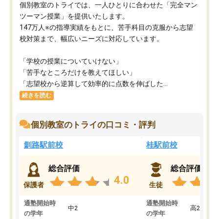
個別教室のトライでは、一人ひとりに合わせた「完全マン
ツーマン授業」を提供いたします。​
147万人※の指導実績をもとに、苦手科目の克服から志望
校対策まで、幅広いニーズに対応しています。​
「学校の授業についていけない」​
「苦手なところだけを教えてほしい」​
「志望校から逆算して効率的に点数を伸ばした...
続きを読む
個別教室のトライの口コミ・評判
釧路駅前校
桂駅前校
総合評価
総合評価
4.0
保護者
生徒
通塾開始時
通塾開始時
中2
高2
の学年
の学年