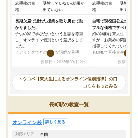
志望校の合
受験していない/結果が
志望校の合
受験して
格
出ていない
格
出ていな
長期欠席で遅れた授業を取り戻せて助
自宅で現役国公立大学生
かりました。
ブルな価格で学べる
子供の家で学びたいという意志を尊重
娘の講師は東大生では無
し、オンライン個別という選択をしま
すが、お薦めの問題集や
した。
指導してくれています。2
ヒアリングでどのような講師が希望
もLINEで直接先生に質問
か、オプションは付帯するかなど選ぶ
教科でも)。受講科目や
投稿日：2025年09月12日
投稿日：20
事が出来ました。
めれるので、個人に合っ
講師とのマッチング後講師との初回ミ
ると思います。カリキュ
ーティングを行い、その講師で良いか
いなのがあり(有料)、受
トウコベ【東大生によるオンライン個別指導】の口
他の講師を希望するか子供との相性も
ことをどんなスケジュー
コミをもっとみる
見てから講師を決定する事ができま
くか相談したのですが、
す。
ち期待したものではなく
うちの子は、初回面談の講師の方で決
内容でした。それでも明
長町駅の教室一覧
定しました。
やる気も出ましたし、苦
くなってきたようなので
オンラインツールを使用した単語帳の
お願いして良かったと思
オンライン校
詳しく見る
共有があり宿題もそちらで出される形
も合わなければチェンジ
でした。
娘は3科目ともずっと同
対応エリア
全国