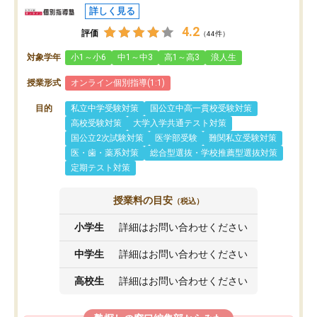
詳しく見る
4.2
評価
（44件）
対象学年
小1～小6
中1～中3
高1～高3
浪人生
授業形式
オンライン個別指導(1:1)
目的
私立中学受験対策
国公立中高一貫校受験対策
高校受験対策
大学入学共通テスト対策
国公立2次試験対策
医学部受験
難関私立受験対策
医・歯・薬系対策
総合型選抜・学校推薦型選抜対策
定期テスト対策
授業料の目安
（税込）
小学生
詳細はお問い合わせください
中学生
詳細はお問い合わせください
高校生
詳細はお問い合わせください