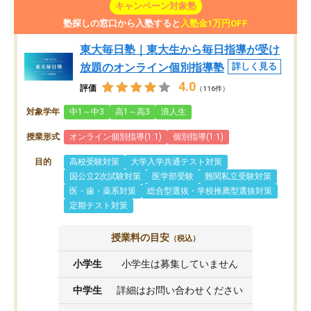
キャンペーン対象塾
塾探しの窓口から入塾すると
入塾金1万円OFF
東大毎日塾｜東大生から毎日指導が受け
放題のオンライン個別指導塾
詳しく見る
4.0
評価
（116件）
対象学年
中1～中3
高1～高3
浪人生
授業形式
オンライン個別指導(1:1)
個別指導(1:1)
目的
高校受験対策
大学入学共通テスト対策
国公立2次試験対策
医学部受験
難関私立受験対策
医・歯・薬系対策
総合型選抜・学校推薦型選抜対策
定期テスト対策
授業料の目安
（税込）
小学生
小学生は募集していません
中学生
詳細はお問い合わせください