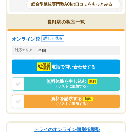
で、AO入試を改めて知
と相談すると、他の先生も紹介してく
総合型選抜専門塾AOIの口コミをもっとみる
それに対しての具体的な
ださり、客観的なアドバイスもいただ
ことでした。更に子供の
くことができました（志望理由・自己
る適正等についても詳し
PR等の添削において）。そして、なに
長町駅の教室一覧
でき、メンターの方々も
より自習室が解放されている点がよか
けてらっしゃいますので
ったです。友達と好きな時間に自習
せることができました。
し、お互いを高めあえる環境がありま
オンライン校
詳しく見る
した。
対応エリア
全国
通話
電話で問い合わせする
無料
無料体験を申し込む
無料
（リストに追加する）
資料を請求する
無料
（リストに追加する）
トライのオンライン個別指導塾