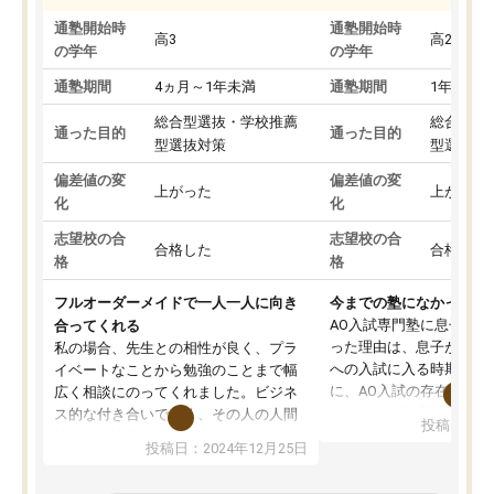
通塾開始時
通塾開始時
高3
高2
の学年
の学年
通塾期間
4ヵ月～1年未満
通塾期間
1年以上
総合型選抜・学校推薦
総合型選
通った目的
通った目的
型選抜対策
型選抜対
偏差値の変
偏差値の変
上がった
上がった
化
化
志望校の合
志望校の合
合格した
合格した
格
格
フルオーダーメイドで一人一人に向き
今までの塾になかったA
AO入試専門塾に息子を
合ってくれる
った理由は、息子が高校
私の場合、先生との相性が良く、プラ
への入試に入る時期に差
イベートなことから勉強のことまで幅
に、AO入試の存在を息
広く相談にのってくれました。ビジネ
してもその制度で合格し
ス的な付き合いでなく、その人の人間
投稿日：20
たことから、AOIに入塾
性までを適切に把握し、むきあってい
投稿日：2024年12月25日
思いました。
るなぁと強く感じることできました。
AOIでは、カウンセリン
また、他の先生の意見も聞いてみたい