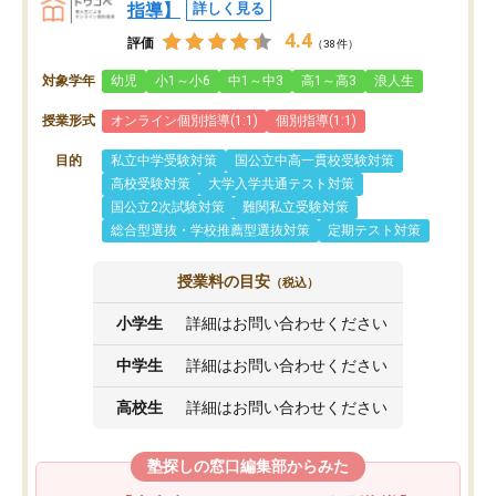
指導】
詳しく見る
4.4
評価
（38件）
対象学年
幼児
小1～小6
中1～中3
高1～高3
浪人生
授業形式
オンライン個別指導(1:1)
個別指導(1:1)
目的
私立中学受験対策
国公立中高一貫校受験対策
高校受験対策
大学入学共通テスト対策
国公立2次試験対策
難関私立受験対策
総合型選抜・学校推薦型選抜対策
定期テスト対策
授業料の目安
（税込）
小学生
詳細はお問い合わせください
中学生
詳細はお問い合わせください
高校生
詳細はお問い合わせください
塾探しの窓口編集部からみた