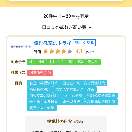
20
件中
1～20
件を表示
個別教室のトライ
詳しく見る
4.1
評価
（220件）
対象学年
小1～小6
中1～中3
高1～高3
浪人生
授業形式
個別指導(1:1)
目的
私立中学受験対策
国公立中高一貫校受験対策
高校受験対策
大学入学共通テスト対策
国公立2次試験対策
医学部受験
難関私立受験対策
医・歯・薬系対策
総合型選抜・学校推薦型選抜対策
定期テスト対策
授業料の目安
（税込）