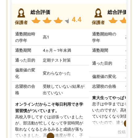
総合評価
総合評価
4.4
保護者
保護者
通塾開始時
通塾開始時の
高1
高3
の学年
学年
通塾期間
4ヵ月～1年未満
通塾期間
4ヵ月
通った目的
定期テスト対策
大学入
通った目的
対策
偏差値の変
変わらなかった
化
偏差値の変化
上がっ
志望校の合
受験していない/結果が
志望校の合格
合格し
格
出ていない
東大生ってやっぱりすご
息子は中学まではそこそ
オンラインだからこそ毎日利用でき学
いたのですが、高校に入
習習慣がついています。
ていけなくなり対面の塾
高校入学してすぐは頑張っていました
でいたので、違うアプロ
が、部活動が忙しくなって学習時間が
考えて入りました。地元
取れなくなるとみるみると成績が落ち
投稿日：20
で、当初は模試でD判定
ていきました。高校の進度が早く、子