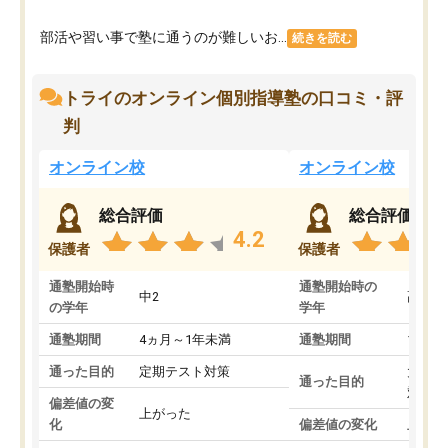
部活や習い事で塾に通うのが難しいお...
続きを読む
トライのオンライン個別指導塾の口コミ・評
判
オンライン校
オンライン校
総合評価
総合評価
4.2
保護者
保護者
通塾開始時
通塾開始時の
中2
高3
の学年
学年
通塾期間
4ヵ月～1年未満
通塾期間
1～3
通った目的
定期テスト対策
大学入
通った目的
対策
偏差値の変
上がった
化
偏差値の変化
上がっ