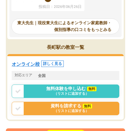
していたのですが、やは
供も家に帰って勉強の話すると嫌な反
投稿日：2026年06月26日
験勉強に詳しく、先生か
応を示します。東大先生にお願いして
受け合格できました。ま
からは効率的な計画を先生が立ててく
自習室が毎日使えていつ
れるので、親としても安心です。毎日
東大先生｜現役東大生によるオンライン家庭教師・
るのが心強かったようで
使える自習室とかもあり、わからない
個別指導の口コミをもっとみる
謝です。
ところがあれば先生が回答してくれる
のも重宝しています。
長町駅の教室一覧
オンライン校
詳しく見る
対応エリア
全国
無料体験を申し込む
無料
（リストに追加する）
資料を請求する
無料
（リストに追加する）