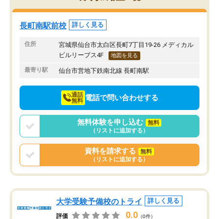
み方が真っすぐに変化（率先して自宅
先生も話しやすく、毎回
で復習や予習をする）し成績も向上し
たのを覚えています。
ています。
自分のペースで学びたい
長町南駅前校
詳しく見る
駅前なので送り迎えが少々負担になっ
業が苦手な人には特にお
ていますが、それを加味しても通って
塾だと思います。
住所
宮城県仙台市太白区長町7丁目19-26 メディカル
損はないなと感じています。
ビルリーブス4F
地図を見る
最寄り駅
仙台市営地下鉄南北線 長町南駅
通話
電話で問い合わせする
無料
無料体験を申し込む
無料
（リストに追加する）
資料を請求する
無料
（リストに追加する）
大学受験予備校のトライ
詳しく見る
0.0
評価
（0件）