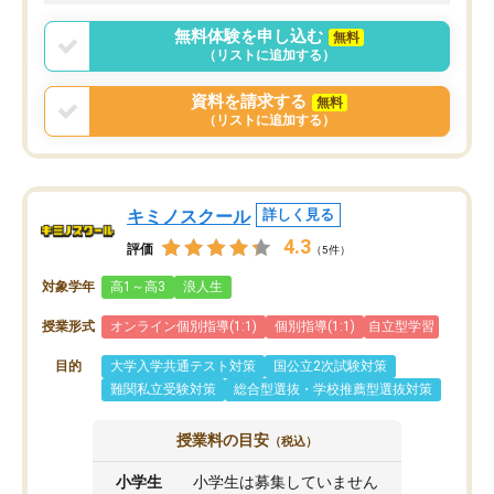
2ヶ月で担当講師の方がお辞めになると
言う事で講師変更の申し出があり、あ
無料体験を申し込む
無料
まりに短期での変更だった為、塾に通
（リストに追加する）
う事にして退会しました。遅れも取り
戻せ、授業内容や講師の方は良かった
資料を請求する
無料
と思います。
（リストに追加する）
キミノスクール
詳しく見る
4.3
評価
（5件）
対象学年
高1～高3
浪人生
授業形式
オンライン個別指導(1:1)
個別指導(1:1)
自立型学習
目的
大学入学共通テスト対策
国公立2次試験対策
難関私立受験対策
総合型選抜・学校推薦型選抜対策
授業料の目安
（税込）
小学生
小学生は募集していません