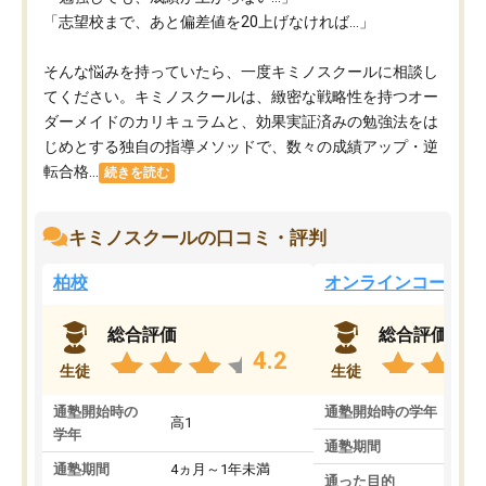
「志望校まで、あと偏差値を20上げなければ…」
そんな悩みを持っていたら、一度キミノスクールに相談し
てください。キミノスクールは、緻密な戦略性を持つオー
ダーメイドのカリキュラムと、効果実証済みの勉強法をは
じめとする独自の指導メソッドで、数々の成績アップ・逆
転合格...
続きを読む
キミノスクールの口コミ・評判
柏校
オンラインコース
総合評価
総合評価
4.2
生徒
生徒
通塾開始時の
通塾開始時の学年
中
高1
学年
通塾期間
通塾期間
4ヵ月～1年未満
通った目的