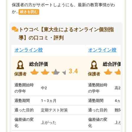
保護者の方がサポートしようにも、最新の教育事情がわ
か...
続きを読む
トウコベ【東大生によるオンライン個別指
導】の口コミ・評判
オンライン校
オンライン校
総合評価
総合評価
3.4
保護者
保護者
通塾開始時
通塾開始時
中2
高2
の学年
の学年
通塾期間
1～3ヵ月
通塾期間
4ヵ月～1
通った目的
定期テスト対策
通った目的
難関私立
偏差値の変
偏差値の変
上がった
上がった
化
化