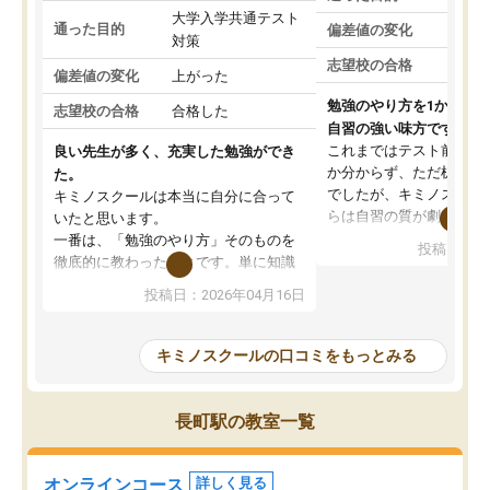
大学入学共通テスト
通った目的
偏差値の変化
対策
志望校の合格
偏差値の変化
上がった
勉強のやり方を1から教
志望校の合格
合格した
自習の強い味方です。
これまではテスト前に何
良い先生が多く、充実した勉強ができ
か分からず、ただ机に座
た。
でしたが、キミノスクー
キミノスクールは本当に自分に合って
らは自習の質が劇的に変
いたと思います。
先生が毎日何をすべきか
一番は、「勉強のやり方」そのものを
投稿日：20
を明確にしてくれるので
徹底的に教わったことです。単に知識
ずに学習に取り組めるよ
を詰め込むのではなく、自学自習の習
投稿日：2026年04月16日
が一番の収穫です。
慣が身につくよう並走してくれるの
授業で教えてもらうとい
で、通塾日以外も机に向かうのが苦で
の仕方をコーチングして
はなくなりました。
キミノスクールの口コミをもっとみる
ルなので、家での学習習
身につきました。結果と
講師の方との距離も近く、親身なコー
た英語の偏差値が10以上
チングのおかげで、停滞期もモチベー
長町駅の教室一覧
していた公立高校に無事
ションを維持できました。「やらされ
た。自分から学ぶ姿勢を
る勉強」から「目標のための勉強」へ
たい家庭には本当におす
意識が変わったことが、目標校への合
オンラインコース
詳しく見る