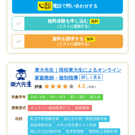
通話
電話で問い合わせする
無料
無料体験を申し込む
無料
（リストに追加する）
資料を請求する
無料
（リストに追加する）
東大先生｜現役東大生によるオンライン
家庭教師・個別指導
詳しく見る
4.2
評価
（10件）
対象学年
小4～小6
中1～中3
高1～高3
浪人生
授業形式
オンライン個別指導(1:1)
家庭教師
目的
私立中学受験対策
国公立中高一貫校受験対策
高校受験対策
大学入学共通テスト対策
国公立2次試験対策
医学部受験
難関私立受験対策