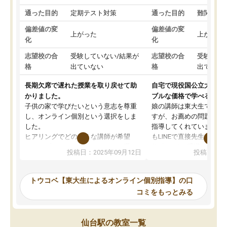
通った目的
定期テスト対策
通った目的
難関私立
偏差値の変
偏差値の変
上がった
上がった
化
化
志望校の合
受験していない/結果が
志望校の合
受験して
格
出ていない
格
出ていな
長期欠席で遅れた授業を取り戻せて助
自宅で現役国公立大学生
かりました。
ブルな価格で学べる
子供の家で学びたいという意志を尊重
娘の講師は東大生では無
し、オンライン個別という選択をしま
すが、お薦めの問題集や
した。
指導してくれています。2
ヒアリングでどのような講師が希望
もLINEで直接先生に質問
か、オプションは付帯するかなど選ぶ
教科でも)。受講科目や
投稿日：2025年09月12日
投稿日：20
事が出来ました。
めれるので、個人に合っ
講師とのマッチング後講師との初回ミ
ると思います。カリキュ
ーティングを行い、その講師で良いか
いなのがあり(有料)、受
トウコベ【東大生によるオンライン個別指導】の口
他の講師を希望するか子供との相性も
ことをどんなスケジュー
コミをもっとみる
見てから講師を決定する事ができま
くか相談したのですが、
す。
ち期待したものではなく
うちの子は、初回面談の講師の方で決
内容でした。それでも明
仙台駅の教室一覧