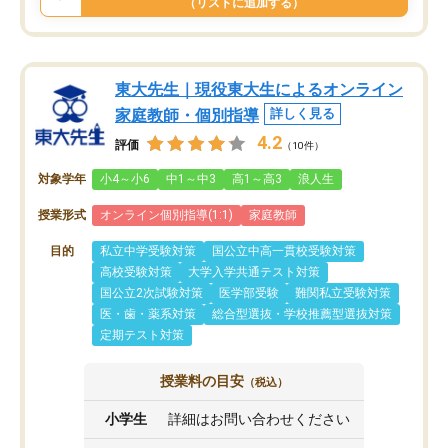
（リストに追加する）
東大先生｜現役東大生によるオンライン
家庭教師・個別指導
詳しく見る
4.2
評価
（10件）
対象学年
小4～小6
中1～中3
高1～高3
浪人生
授業形式
オンライン個別指導(1:1)
家庭教師
目的
私立中学受験対策
国公立中高一貫校受験対策
高校受験対策
大学入学共通テスト対策
国公立2次試験対策
医学部受験
難関私立受験対策
医・歯・薬系対策
総合型選抜・学校推薦型選抜対策
定期テスト対策
授業料の目安
（税込）
小学生
詳細はお問い合わせください