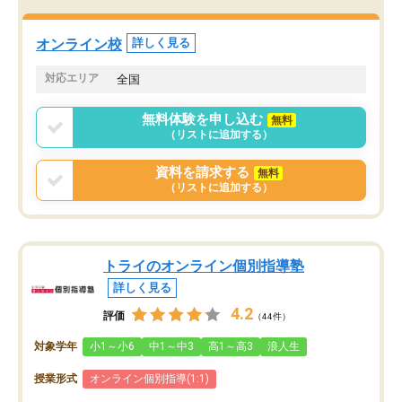
定しました。
やる気も出ましたし、苦
くなってきたようなので
オンラインツールを使用した単語帳の
お願いして良かったと思
オンライン校
詳しく見る
共有があり宿題もそちらで出される形
も合わなければチェンジ
でした。
娘は3科目ともずっと同
対応エリア
全国
2ヶ月で担当講師の方がお辞めになると
言う事で講師変更の申し出があり、あ
無料体験を申し込む
無料
まりに短期での変更だった為、塾に通
（リストに追加する）
う事にして退会しました。遅れも取り
戻せ、授業内容や講師の方は良かった
資料を請求する
無料
と思います。
（リストに追加する）
トライのオンライン個別指導塾
詳しく見る
4.2
評価
（44件）
対象学年
小1～小6
中1～中3
高1～高3
浪人生
授業形式
オンライン個別指導(1:1)