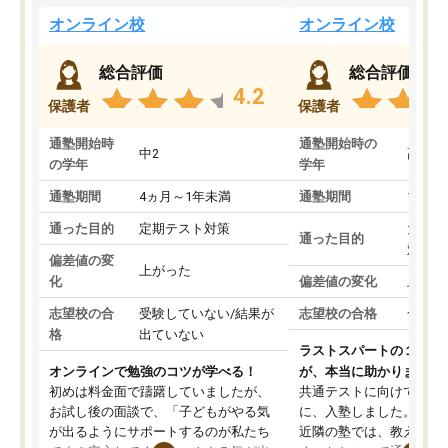
オンライン校
オンライン校
総合評価
総合評価
4.2
保護者
保護者
通塾開始時
通塾開始時の
中2
高3
の学年
学年
通塾期間
4ヵ月～1年未満
通塾期間
1～3
通った目的
定期テスト対策
大学入
通った目的
対策
偏差値の変
上がった
化
偏差値の変化
上がっ
志望校の合
受験していない/結果が
志望校の合格
合格し
格
出ていない
ラストスパートの１か月
オンラインで勉強のコツが学べる！
が、本当に助かりました
初めは料金面で躊躇していましたが、
共通テストに向けての追
お試し後の面談で、「子どもがやる気
に、入塾しました。田舎
が出るようにサポートするのが私たち
近隣の塾では、教えても