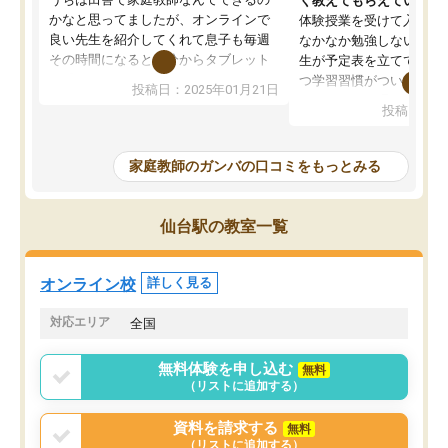
く教えてもらえている
かなと思ってましたが、オンラインで
体験授業を受けて入塾し
良い先生を紹介してくれて息子も毎週
なかなか勉強しない息子
その時間になると自分からタブレット
生が予定表を立ててくれ
を開いてzoomを繋げるようになりまし
つ学習習慣がついてきま
投稿日：2025年01月21日
た！5科目なんでもOKなのもとても気
オンラインで週に一度の
投稿日：20
に入っています
指導が無い日も予定表に
成績もだいぶ下の方でしたが、通い始
したり、LINEでわから
めて1年ほどだった今では平均点以上の
問できるのでとても助か
家庭教師のガンバの口コミをもっとみる
科目が増えてきました！あと1年受験ま
であるので無料の週末教室を使用しな
がら頑張って欲しいと思います！
仙台駅の教室一覧
オンライン校
詳しく見る
対応エリア
全国
無料体験を申し込む
無料
（リストに追加する）
資料を請求する
無料
（リストに追加する）