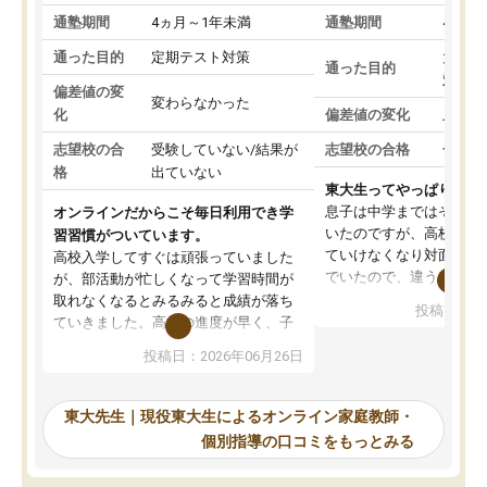
通塾期間
4ヵ月～1年未満
通塾期間
4ヵ月
通った目的
定期テスト対策
大学入
通った目的
対策
偏差値の変
変わらなかった
化
偏差値の変化
上がっ
志望校の合
受験していない/結果が
志望校の合格
合格し
格
出ていない
東大生ってやっぱりすご
息子は中学まではそこそ
オンラインだからこそ毎日利用でき学
いたのですが、高校に入
習習慣がついています。
ていけなくなり対面の塾
高校入学してすぐは頑張っていました
でいたので、違うアプロ
が、部活動が忙しくなって学習時間が
考えて入りました。地元
取れなくなるとみるみると成績が落ち
投稿日：20
で、当初は模試でD判定
ていきました。高校の進度が早く、子
していたのですが、やは
供も家に帰って勉強の話すると嫌な反
投稿日：2026年06月26日
験勉強に詳しく、先生か
応を示します。東大先生にお願いして
受け合格できました。ま
からは効率的な計画を先生が立ててく
自習室が毎日使えていつ
れるので、親としても安心です。毎日
東大先生｜現役東大生によるオンライン家庭教師・
るのが心強かったようで
使える自習室とかもあり、わからない
個別指導の口コミをもっとみる
謝です。
ところがあれば先生が回答してくれる
のも重宝しています。