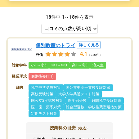
18
件中
1～18
件を表示
個別教室のトライ
詳しく見る
4.1
評価
（220件）
対象学年
小1～小6
中1～中3
高1～高3
浪人生
授業形式
個別指導(1:1)
目的
私立中学受験対策
国公立中高一貫校受験対策
高校受験対策
大学入学共通テスト対策
国公立2次試験対策
医学部受験
難関私立受験対策
医・歯・薬系対策
総合型選抜・学校推薦型選抜対策
定期テスト対策
授業料の目安
（税込）