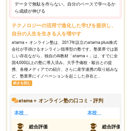
データで無駄を作らない。自分のペースで学べるか
ら成績が伸びる
テクノロジーの活用で進化した学びを提供し、
自分の人生を生きる人を増やす
atama＋ オンライン塾は、2017年設立のatama plus株式
会社が手掛けるオンライン指導型の塾です。塾業界では新
しい存在ながら、独自のAI教材「atama＋」は、すでに全
国4,000以上の塾に導入済み。大手予備校・駿台との提
携、各種メディアでの紹介、さらに産学連携の取り組みな
ど、塾業界にイノベーションを起こした存在と...
続きを読む
atama＋ オンライン塾の口コミ・評判
本校
本校
総合評価
総合評価