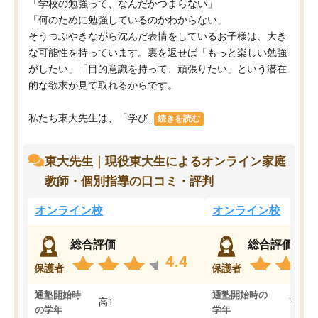
「学校の勉強って、なんだかつまらない」
「何のために勉強しているのかわからない」
そうつぶやきながら沈んだ表情をしているお子様は、大き
な可能性を持っています。裏を返せば「もっと楽しい勉強
がしたい」「目的意識を持って、頑張りたい」という潜在
的な欲求が見て取れるからです。
私たち東大先生は、「学び...
続きを読む
東大先生｜現役東大生によるオンライン家庭
教師・個別指導の口コミ・評判
オンライン校
オンライン校
総合評価
総合評価
4.4
保護者
保護者
通塾開始時
通塾開始時の
高1
高3
の学年
学年