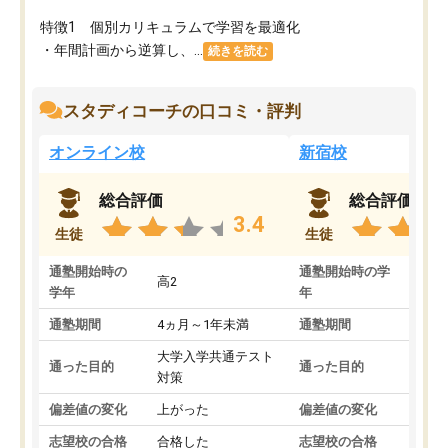
特徴1 個別カリキュラムで学習を最適化
・年間計画から逆算し、...
続きを読む
スタディコーチの口コミ・評判
オンライン校
新宿校
総合評価
総合評価
3.4
生徒
生徒
通塾開始時の
通塾開始時の学
高2
高2
学年
年
通塾期間
4ヵ月～1年未満
通塾期間
1～
大学入学共通テスト
国公
通った目的
通った目的
対策
策
偏差値の変化
上がった
偏差値の変化
変わ
志望校の合格
合格した
志望校の合格
合格