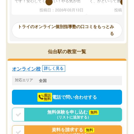
です！安心してください！やる気が出
く、かといって通うには
ないのは私たち講師の責任です」と言
が、トライならオンライ
投稿日：2026年03月13日
投稿日：20
ってくださり、確かに！と考えて、思
可能なので本当に助かり
い切って入塾しました。英語が苦手だ
テストの内容重視でした
ったんですが、学生の先生から学ぶこ
らないところをピンポイ
トライのオンライン個別指導塾の口コミをもっとみ
とで、勉強のコツみたいなものをつか
頂いて、とてもわかりや
る
み、徐々に成績が上がったらいいなと
していました。一生を左
思っていました。何が今足りないのか
スト、多少お金がかかっ
を的確に指導いただき、子どももびっ
思い切って入塾してよか
仙台駅の教室一覧
くりするほど楽しんでやる気を持って
塾を受けています。狙い通り、少しず
つ成績も上がり、苦手意識も無くなっ
オンライン校
詳しく見る
てきたので、さらに苦手な数学も追加
でお願いしました。来年の高校受験に
対応エリア
全国
向けて頑張っています。
通話
電話で問い合わせする
無料
無料体験を申し込む
無料
（リストに追加する）
資料を請求する
無料