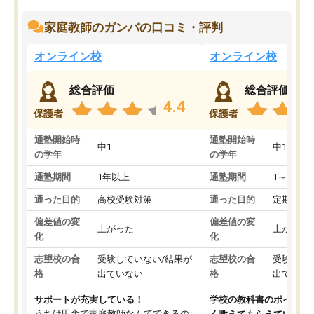
家庭教師のガンバの口コミ・評判
オンライン校
オンライン校
総合評価
総合評価
4.4
保護者
保護者
通塾開始時
通塾開始時
中1
中1
の学年
の学年
通塾期間
1年以上
通塾期間
1～3ヵ月
通った目的
高校受験対策
通った目的
定期テス
偏差値の変
偏差値の変
上がった
上がった
化
化
志望校の合
受験していない/結果が
志望校の合
受験して
格
出ていない
格
出ていな
サポートが充実している！
学校の教科書のポイント
うちは田舎で家庭教師なんてできるの