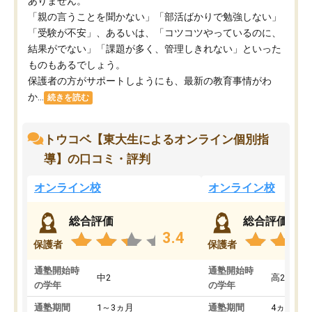
ありません。
「親の言うことを聞かない」「部活ばかりで勉強しない」
「受験が不安」、あるいは、「コツコツやっているのに、
結果がでない」「課題が多く、管理しきれない」といった
ものもあるでしょう。
保護者の方がサポートしようにも、最新の教育事情がわ
か...
続きを読む
トウコベ【東大生によるオンライン個別指
導】の口コミ・評判
オンライン校
オンライン校
総合評価
総合評価
3.4
保護者
保護者
通塾開始時
通塾開始時
中2
高2
の学年
の学年
通塾期間
1～3ヵ月
通塾期間
4ヵ月～1