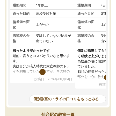
通塾期間
1年以上
通塾期間
4ヵ月～1
通った目的
高校受験対策
通った目的
定期テス
偏差値の変
偏差値の変
上がった
上がった
化
化
志望校の合
受験していない/結果が
志望校の合
受験して
格
出ていない
格
出ていな
思ったより安かったです
個別に指導してもらえる
端的に言うとコスパが良いなと思いま
く成績は上がりました。
す。
高校生の頃に個別指導の
実は自分が浪人時代に家庭教師のトラ
ていました。
イを利用していたのですが、その時の
1対1の授業だったので、
月謝がとても高くトライに良いイメー
部分を中心に教えてもら
投稿日：2026年08月04日
ジがありませんでした。
く良かったです。
投稿日：20
なので、少し不安だったのですが子供
わからないところもその
がどうしても行きたいと言うので利用
すく、理解できるまで丁
し始めた形です。
もらえたので、勉強への
個別教室のトライの口コミをもっとみる
しかし、以前とは違い料金がリーズナ
しずつなくなりました。
ブルでびっくりしました。
その結果成績も上がり、
通って1年以上ですが、勉強への取り組
勉強に取り組めるように
仙台駅の教室一覧