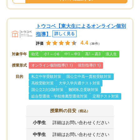
トウコベ【東大生によるオンライン個別
指導】
詳しく見る
4.4
評価
（38件）
対象学年
幼児
小1～小6
中1～中3
高1～高3
浪人生
授業形式
オンライン個別指導(1:1)
個別指導(1:1)
目的
私立中学受験対策
国公立中高一貫校受験対策
高校受験対策
大学入学共通テスト対策
国公立2次試験対策
難関私立受験対策
総合型選抜・学校推薦型選抜対策
定期テスト対策
授業料の目安
（税込）
小学生
詳細はお問い合わせください
中学生
詳細はお問い合わせください