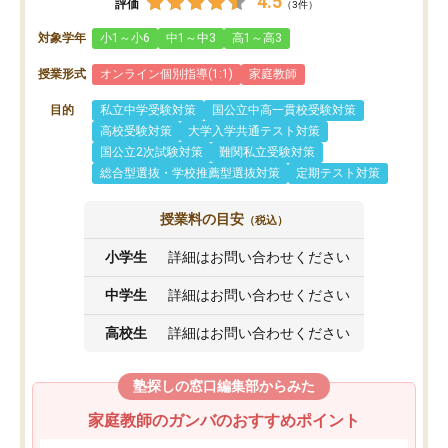
4.5
評価
（3件）
対象学年
小1～小6
中1～中3
高1～高3
授業形式
オンライン個別指導(1:1)
家庭教師
目的
私立中学受験対策
国公立中高一貫校受験対策
高校受験対策
大学入学共通テスト対策
国公立2次試験対策
難関私立受験対策
総合型選抜・学校推薦型選抜対策
定期テスト対策
授業料の目安
（税込）
小学生
詳細はお問い合わせください
中学生
詳細はお問い合わせください
高校生
詳細はお問い合わせください
塾探しの窓口編集部からみた
家庭教師のガンバのおすすめポイント