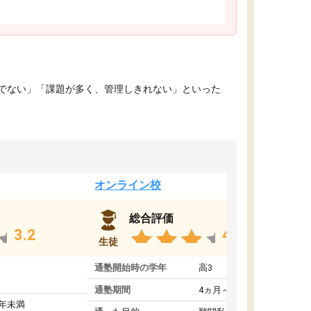
でない」「課題が多く、管理しきれない」といった
オンライン校
総合評価
3.2
4.4
生徒
通塾開始時の学年
高3
通塾期間
4ヵ月～1年未満
1年未満