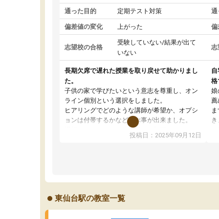
通った目的
定期テスト対策
通
偏差値の変化
上がった
偏
受験していない/結果が出て
志望校の合格
志
いない
長期欠席で遅れた授業を取り戻せて助かりまし
自
た。
格
子供の家で学びたいという意志を尊重し、オン
娘
ライン個別という選択をしました。
薦
ヒアリングでどのような講師が希望か、オプシ
ま
ョンは付帯するかなど選ぶ事が出来ました。
き
講師とのマッチング後講師との初回ミーティン
に
投稿日：2025年09月12日
グを行い、その講師で良いか他の講師を希望す
思
るか子供との相性も見てから講師を決定する事
(
ができます。
ュ
うちの子は、初回面談の講師の方で決定しまし
は
た。
内
出
東仙台駅の教室一覧
オンラインツールを使用した単語帳の共有があ
な
り宿題もそちらで出される形でした。
ま
2ヶ月で担当講師の方がお辞めになると言う事で
が