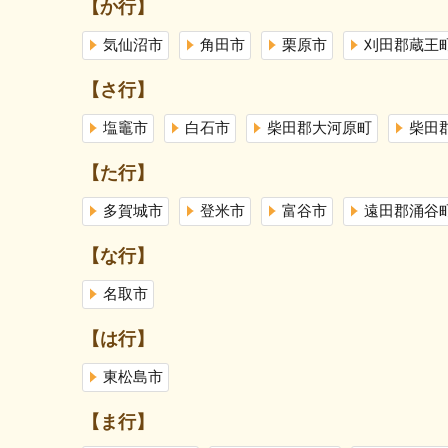
【か行】
気仙沼市
角田市
栗原市
刈田郡蔵王
【さ行】
塩竈市
白石市
柴田郡大河原町
柴田
【た行】
多賀城市
登米市
富谷市
遠田郡涌谷
【な行】
名取市
【は行】
東松島市
【ま行】