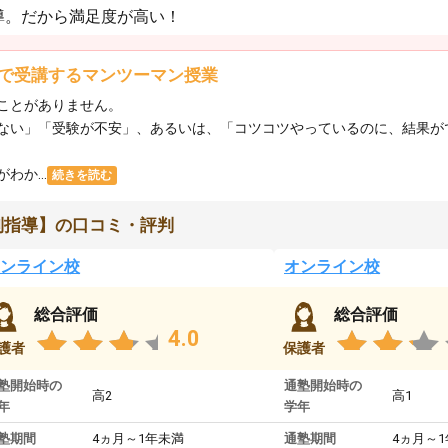
導。だから満足度が高い！
で受講するマンツーマン授業
ことがありません。
ない」「受験が不安」、あるいは、「コツコツやっているのに、結果が
か...
続きを読む
別指導】の口コミ・評判
ンライン校
オンライン校
総合評価
総合評価
4.0
護者
保護者
塾開始時の
通塾開始時の
高2
高1
年
学年
塾期間
4ヵ月～1年未満
通塾期間
4ヵ月～