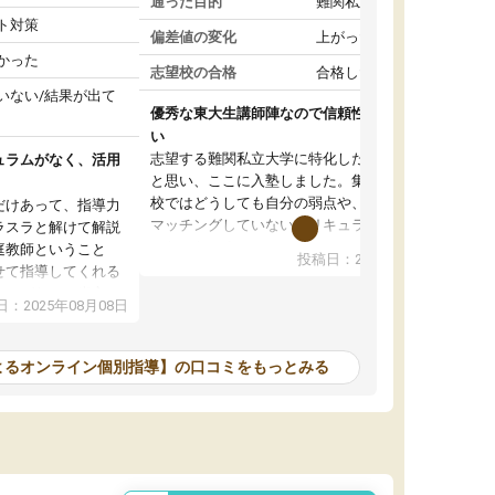
通った目的
難関私立受験対策
ト対策
偏差値の変化
上がった
かった
志望校の合格
合格した
いない/結果が出て
優秀な東大生講師陣なので信頼性や安心感が高
い
志望する難関私立大学に特化した準備をしたい
ュラムがなく、活用
と思い、ここに入塾しました。集団指導の予備
校ではどうしても自分の弱点や、志望校対策に
だけあって、指導力
マッチングしていないカリキュラムに不安を感
ラスラと解けて解説
じたからです。
庭教師ということ
投稿日：2024年02月19日
また受験のノウハウを蓄積している優秀な東大
せて指導してくれる
生講師陣をそろえていることや、完全オンライ
ラムがない。当方
：2025年08月08日
ン制というのも、ここを選んだ重要なポイント
るため、学校の教科
です。実際に入塾してみると、きめ細かいマン
な形で活用をさせて
ツーマン指導によって、自分の志望校にふさわ
間を使って進められる
よるオンライン個別指導】の口コミをもっとみる
しいオリジナルのカリキュラムを提案してくれ
であれば自学自習で
ました。
1時間の代金がそれな
また24時間いつでもLINEで講師に相談できるの
用の仕方をしたかっ
で、深夜に家で勉強していて疑問や不安が生じ
これといった提案も
ても、直ぐに解消できたのは、大きなメリット
分からず辞めること
と感じました。
ていけない子にはい