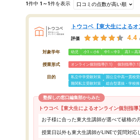
1
件中
1～1
件を表示
トウコベ【東大生によるオ
4.4
評価
対象学年
幼児
小1～小6
中1～中3
高1～高
授業形式
オンライン個別指導(1:1)
個別指導(1:1
目的
私立中学受験対策
国公立中高一貫校受
難関私立受験対策
総合型選抜・学校推
塾探しの窓口編集部からみた
トウコベ【東大生によるオンライン個別指導
お子様に合った東大生講師が選べて破格の月額
授業日以外も東大生講師がLINEで質問対応