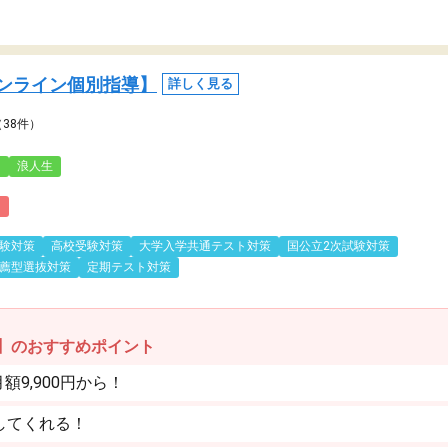
ンライン個別指導】
詳しく見る
（38件）
3
浪人生
)
験対策
高校受験対策
大学入学共通テスト対策
国公立2次試験対策
薦型選抜対策
定期テスト対策
】のおすすめポイント
9,900円から！
してくれる！