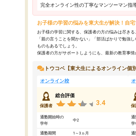
完全オンライン性の丁寧なマンツーマン指
お子様の学習の悩みを東大生が解決！自宅
お子様の学習に関する、保護者の方の悩みは尽きる
「親の言うことを聞かない」「部活ばかりで勉強し
ものもあるでしょう。
保護者の方がサポートしようにも、最新の教育事情がわ
トウコベ【東大生によるオンライン個
オンライン校
オ
総合評価
3.4
保護者
保
通塾開始時の
通
中2
学年
学
通塾期間
1～3ヵ月
通