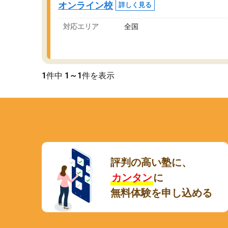
オンライン校
詳しく見る
講師変更の申し出があり、あまりに短期での変
更だった為、塾に通う事にして退会しました。
対応エリア
全国
遅れも取り戻せ、授業内容や講師の方は良かっ
たと思います。
1
件中
1～1
件を表示
評判の高い塾に、
カンタン
に
無料体験を申し込める