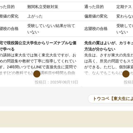
った目的
難関私立受験対策
通った目的
定期テス
差値の変化
上がった
偏差値の変化
変わらな
受験していない/結果が出て
受験して
望校の合格
志望校の合格
いない
いない
宅で現役国公立大学生からリーズナブルな価
先生の質はよいが、カリキ
で学べる
方法が分からない
の講師は東大生では無く東北大生ですが、お
先生は、さすが東大の先生
めの問題集や教材で丁寧に指導してくれてい
は高く、所見の問題でもス
す。24時間いつでもLINEで直接先生に質問で
ができる。ただし、個別家
ます(どの教科でも)。受講科目や時間も自由
で、なんでもこちらに合わ
決めれるので、個人に合った勉強ができると
のだが、具体的なカリキュ
投稿日：2025年08月13日
投稿日
います。カリキュラム相談みたいなのがあり
は、授業の先取り学習をす
有料)、受験までにどんなことをどんなスケジ
書を一緒に進めていくよう
ールでやっていくか相談したのですが、それ
いただいたが、1時間の時
トウコベ【東大生に
いまいち期待したものではなくふわっとした
範囲は限られており、それ
容でした。それでも明らかに本人のやる気も
進めて良いように思った。
ましたし、苦手科目が楽しくなってきたよう
りに高いため、有意義な利
ので、トウコベにお願いして良かったと思い
たが、大学生の先生からは
す。講師も合わなければチェンジできます
なく、上手い活用の仕方が
、娘は3科目ともずっと同じ先生です。
とした。学校の授業につい