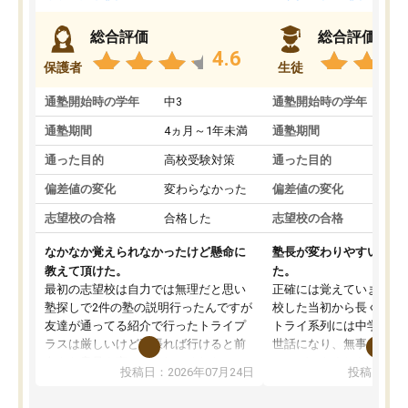
総合評価
総合評価
4.6
保護者
生徒
通塾開始時の学年
中3
通塾開始時の学年
中
通塾期間
4ヵ月～1年未満
通塾期間
1
通った目的
高校受験対策
通った目的
定
偏差値の変化
変わらなかった
偏差値の変化
上
志望校の合格
合格した
志望校の合格
合
なかなか覚えられなかったけど懸命に
塾長が変わりやすいが、
教えて頂けた。
た。
最初の志望校は自力では無理だと思い
正確には覚えていません
塾探しで2件の塾の説明行ったんですが
校した当初から長く通っ
友達が通ってる紹介で行ったトライプ
トライ系列には中学校受
ラスは厳しいけど頑張れば行けると前
世話になり、無事に志望
向きな意見を言ってくれてくれたので
ことができました。高校
投稿日：2026年07月24日
投稿日：20
希望のある方に決めました。しかし、
生との相性が良く、苦手
塾行ってるからと自宅での勉強もおろ
上や英検3級合格につな