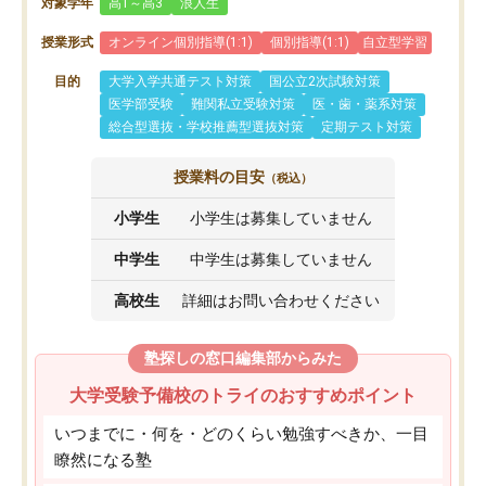
対象学年
高1～高3
浪人生
授業形式
オンライン個別指導(1:1)
個別指導(1:1)
自立型学習
目的
大学入学共通テスト対策
国公立2次試験対策
医学部受験
難関私立受験対策
医・歯・薬系対策
総合型選抜・学校推薦型選抜対策
定期テスト対策
授業料の目安
（税込）
小学生
小学生は募集していません
中学生
中学生は募集していません
高校生
詳細はお問い合わせください
塾探しの窓口編集部からみた
大学受験予備校のトライのおすすめポイント
いつまでに・何を・どのくらい勉強すべきか、一目
瞭然になる塾