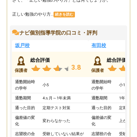
正しい勉強のやり方...
続きを読む
ナビ個別指導学院の口コミ・評判
坂戸校
有田校
総合評価
総合評価
3.8
保護者
保護者
通塾開始時
通塾開始時
小5
小1
の学年
の学年
通塾期間
4ヵ月～1年未満
通塾期間
1年以上
通った目的
定期テスト対策
通った目的
定期テス
偏差値の変
偏差値の変
変わらなかった
上がった
化
化
志望校の合
受験していない/結果が
志望校の合
受験して