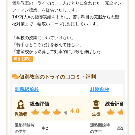
個別教室のトライでは、一人ひとりに合わせた「完全マン
ツーマン授業」を提供いたします。​
147万人※の指導実績をもとに、苦手科目の克服から志望
校対策まで、幅広いニーズに対応しています。​
「学校の授業についていけない」​
「苦手なところだけを教えてほしい」​
「志望校から逆算して効率的に点数を伸ばした...
続きを読む
個別教室のトライの口コミ・評判
釧路駅前校
桂駅前校
総合評価
総合評価
4.0
保護者
生徒
通塾開始時
通塾開始時
中2
高2
の学年
の学年