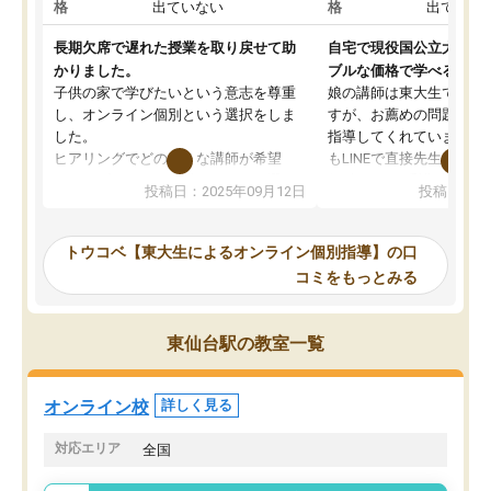
格
出ていない
格
出ていな
長期欠席で遅れた授業を取り戻せて助
自宅で現役国公立大学生
かりました。
ブルな価格で学べる
子供の家で学びたいという意志を尊重
娘の講師は東大生では無
し、オンライン個別という選択をしま
すが、お薦めの問題集や
した。
指導してくれています。2
ヒアリングでどのような講師が希望
もLINEで直接先生に質問
か、オプションは付帯するかなど選ぶ
教科でも)。受講科目や
投稿日：2025年09月12日
投稿日：20
事が出来ました。
めれるので、個人に合っ
講師とのマッチング後講師との初回ミ
ると思います。カリキュ
ーティングを行い、その講師で良いか
いなのがあり(有料)、受
トウコベ【東大生によるオンライン個別指導】の口
他の講師を希望するか子供との相性も
ことをどんなスケジュー
コミをもっとみる
見てから講師を決定する事ができま
くか相談したのですが、
す。
ち期待したものではなく
うちの子は、初回面談の講師の方で決
内容でした。それでも明
東仙台駅の教室一覧
定しました。
やる気も出ましたし、苦
くなってきたようなので
オンラインツールを使用した単語帳の
お願いして良かったと思
オンライン校
詳しく見る
共有があり宿題もそちらで出される形
も合わなければチェンジ
でした。
娘は3科目ともずっと同
対応エリア
全国
2ヶ月で担当講師の方がお辞めになると
言う事で講師変更の申し出があり、あ