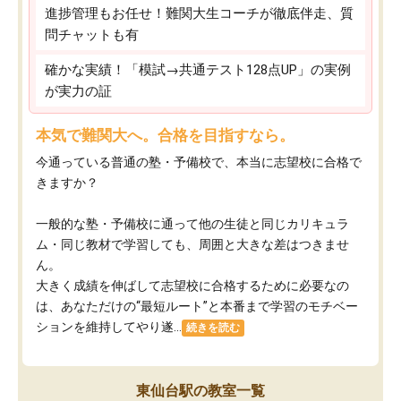
進捗管理もお任せ！難関大生コーチが徹底伴走、質
問チャットも有
確かな実績！「模試→共通テスト128点UP」の実例
が実力の証
本気で難関大へ。合格を目指すなら。
今通っている普通の塾・予備校で、本当に志望校に合格で
きますか？
一般的な塾・予備校に通って他の生徒と同じカリキュラ
ム・同じ教材で学習しても、周囲と大きな差はつきませ
ん。
大きく成績を伸ばして志望校に合格するために必要なの
は、あなただけの“最短ルート”と本番まで学習のモチベー
ションを維持してやり遂...
続きを読む
東仙台駅の教室一覧