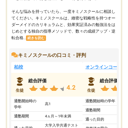
そんな悩みを持っていたら、一度キミノスクールに相談し
てください。キミノスクールは、緻密な戦略性を持つオー
ダーメイドのカリキュラムと、効果実証済みの勉強法をは
じめとする独自の指導メソッドで、数々の成績アップ・逆
転合格...
続きを読む
キミノスクールの口コミ・評判
柏校
オンラインコース
総合評価
総合評価
4.2
生徒
生徒
通塾開始時の
通塾開始時の学年
中
高1
学年
通塾期間
通塾期間
4ヵ月～1年未満
通った目的
大学入学共通テスト