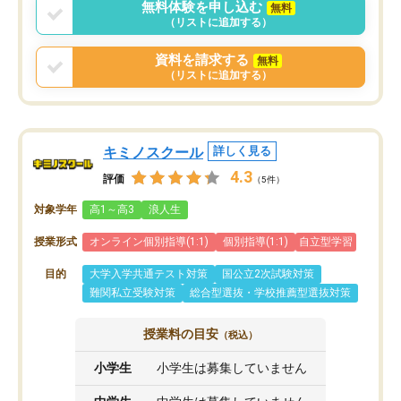
無料体験を申し込む
無料
まりに短期での変更だった為、塾に通
（リストに追加する）
う事にして退会しました。遅れも取り
戻せ、授業内容や講師の方は良かった
資料を請求する
無料
と思います。
（リストに追加する）
キミノスクール
詳しく見る
4.3
評価
（5件）
対象学年
高1～高3
浪人生
授業形式
オンライン個別指導(1:1)
個別指導(1:1)
自立型学習
目的
大学入学共通テスト対策
国公立2次試験対策
難関私立受験対策
総合型選抜・学校推薦型選抜対策
授業料の目安
（税込）
小学生
小学生は募集していません