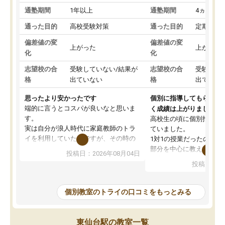
通塾期間
1年以上
通塾期間
4ヵ月～1
通った目的
高校受験対策
通った目的
定期テス
偏差値の変
偏差値の変
上がった
上がった
化
化
志望校の合
受験していない/結果が
志望校の合
受験して
格
出ていない
格
出ていな
思ったより安かったです
個別に指導してもらえる
端的に言うとコスパが良いなと思いま
く成績は上がりました。
す。
高校生の頃に個別指導の
実は自分が浪人時代に家庭教師のトラ
ていました。
イを利用していたのですが、その時の
1対1の授業だったので、
月謝がとても高くトライに良いイメー
部分を中心に教えてもら
投稿日：2026年08月04日
ジがありませんでした。
く良かったです。
投稿日：20
なので、少し不安だったのですが子供
わからないところもその
がどうしても行きたいと言うので利用
すく、理解できるまで丁
し始めた形です。
もらえたので、勉強への
個別教室のトライの口コミをもっとみる
しかし、以前とは違い料金がリーズナ
しずつなくなりました。
ブルでびっくりしました。
その結果成績も上がり、
通って1年以上ですが、勉強への取り組
勉強に取り組めるように
東仙台駅の教室一覧