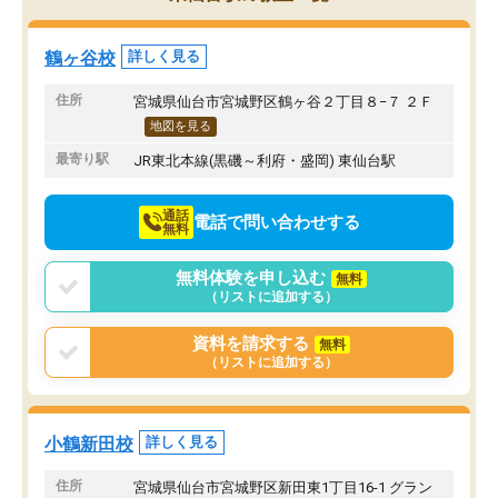
み方が真っすぐに変化（率先して自宅
先生も話しやすく、毎回
で復習や予習をする）し成績も向上し
たのを覚えています。
ています。
自分のペースで学びたい
鶴ヶ谷校
詳しく見る
駅前なので送り迎えが少々負担になっ
業が苦手な人には特にお
ていますが、それを加味しても通って
塾だと思います。
住所
宮城県仙台市宮城野区鶴ヶ谷２丁目８−７ ２Ｆ
損はないなと感じています。
地図を見る
最寄り駅
JR東北本線(黒磯～利府・盛岡) 東仙台駅
通話
電話で問い合わせする
無料
無料体験を申し込む
無料
（リストに追加する）
資料を請求する
無料
（リストに追加する）
小鶴新田校
詳しく見る
住所
宮城県仙台市宮城野区新田東1丁目16-1 グラン