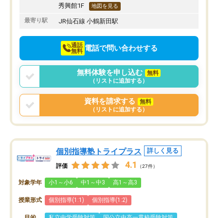
秀興館1F
地図を見る
最寄り駅
JR仙石線 小鶴新田駅
通話
電話で問い合わせする
無料
無料体験を申し込む
無料
（リストに追加する）
資料を請求する
無料
（リストに追加する）
個別指導塾トライプラス
詳しく見る
4.1
評価
（27件）
対象学年
小1～小6
中1～中3
高1～高3
授業形式
個別指導(1:1)
個別指導(1:2)
目的
私立中学受験対策
国公立中高一貫校受験対策