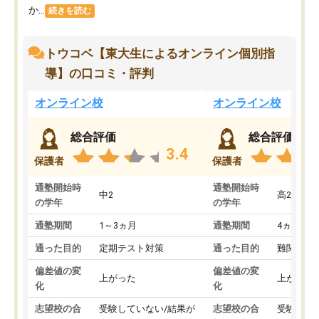
か...
続きを読む
トウコベ【東大生によるオンライン個別指
導】の口コミ・評判
オンライン校
オンライン校
総合評価
総合評価
3.4
保護者
保護者
通塾開始時
通塾開始時
中2
高2
の学年
の学年
通塾期間
1～3ヵ月
通塾期間
4ヵ月～1
通った目的
定期テスト対策
通った目的
難関私立
偏差値の変
偏差値の変
上がった
上がった
化
化
志望校の合
受験していない/結果が
志望校の合
受験して