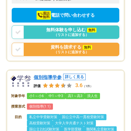
通話
電話で問い合わせする
無料
無料体験を申し込む
無料
（リストに追加する）
資料を請求する
無料
（リストに追加する）
個別指導学参
詳しく見る
3.6
評価
（1件）
対象学年
小1～小6
中1～中3
高1～高3
浪人生
授業形式
個別指導(1:1)
目的
私立中学受験対策
国公立中高一貫校受験対策
高校受験対策
大学入学共通テスト対策
国公立2次試験対策
医学部受験
難関私立受験対策