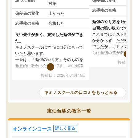
通った目的
偏差値の変化
対策
志望校の合格
偏差値の変化
上がった
勉強のやり方を1から教
志望校の合格
合格した
自習の強い味方です。
これまではテスト前に何
良い先生が多く、充実した勉強ができ
か分からず、ただ机に座
た。
でしたが、キミノスクー
キミノスクールは本当に自分に合って
らは自習の質が劇的に変
いたと思います。
先生が毎日何をすべきか
一番は、「勉強のやり方」そのものを
投稿日：20
を明確にしてくれるので
徹底的に教わったことです。単に知識
ずに学習に取り組めるよ
を詰め込むのではなく、自学自習の習
投稿日：2026年04月16日
が一番の収穫です。
慣が身につくよう並走してくれるの
授業で教えてもらうとい
で、通塾日以外も机に向かうのが苦で
の仕方をコーチングして
はなくなりました。
キミノスクールの口コミをもっとみる
ルなので、家での学習習
身につきました。結果と
講師の方との距離も近く、親身なコー
た英語の偏差値が10以上
チングのおかげで、停滞期もモチベー
東仙台駅の教室一覧
していた公立高校に無事
ションを維持できました。「やらされ
た。自分から学ぶ姿勢を
る勉強」から「目標のための勉強」へ
たい家庭には本当におす
意識が変わったことが、目標校への合
オンラインコース
詳しく見る
思います。
格に繋がったと思います。