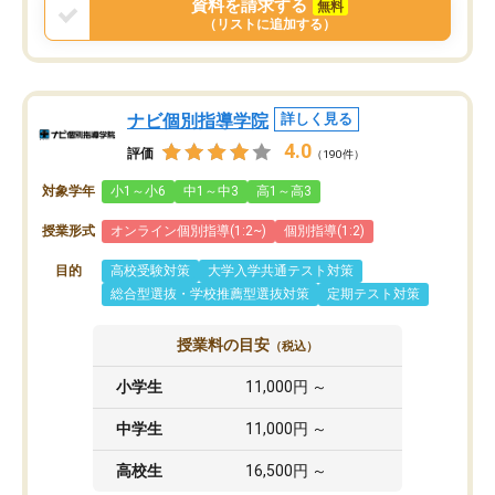
資料を請求する
無料
（リストに追加する）
ナビ個別指導学院
詳しく見る
4.0
評価
（190件）
対象学年
小1～小6
中1～中3
高1～高3
授業形式
オンライン個別指導(1:2~)
個別指導(1:2)
目的
高校受験対策
大学入学共通テスト対策
総合型選抜・学校推薦型選抜対策
定期テスト対策
授業料の目安
（税込）
小学生
11,000円 ～
中学生
11,000円 ～
高校生
16,500円 ～