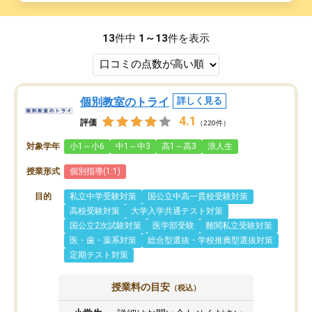
13
件中
1～13
件を表示
個別教室のトライ
詳しく見る
4.1
評価
（220件）
対象学年
小1～小6
中1～中3
高1～高3
浪人生
授業形式
個別指導(1:1)
目的
私立中学受験対策
国公立中高一貫校受験対策
高校受験対策
大学入学共通テスト対策
国公立2次試験対策
医学部受験
難関私立受験対策
医・歯・薬系対策
総合型選抜・学校推薦型選抜対策
定期テスト対策
授業料の目安
（税込）