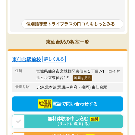
そかになって成績が落ちて志望校を下
た、総合型選抜では塾長
げることになってしまったけど、マイ
論文対策として国語が得
ナスな事は言わず励ましてくれて勉強
当につけてもらえたこと
を教えて頂き出来ないことが出来るよ
す。先生ごとの得意科目
個別指導塾トライプラスの口コミをもっとみる
うになった、覚えられたと喜んでると
く表示されていた点も魅
ころ見て、見捨てず教えてもらって本
方で、塾長が何度も交代
当に感謝しかないです。志望校は下が
り、その点は改善してほ
東仙台駅の教室一覧
ってしまったけどとても先生達もいい
した。
方で通ってよかったと思いました。
東仙台駅前校
詳しく見る
住所
宮城県仙台市宮城野区東仙台１丁目7-1 ロイヤ
ルヒルズ東仙台1Ｆ
地図を見る
最寄り駅
JR東北本線(黒磯～利府・盛岡) 東仙台駅
通話
電話で問い合わせする
無料
無料体験を申し込む
無料
（リストに追加する）