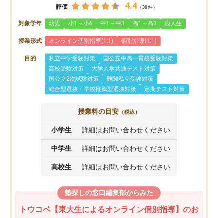
4.4
評価
（38件）
対象学年
幼児
小1～小6
中1～中3
高1～高3
浪人生
授業形式
オンライン個別指導(1:1)
個別指導(1:1)
目的
私立中学受験対策
国公立中高一貫校受験対策
高校受験対策
大学入学共通テスト対策
国公立2次試験対策
難関私立受験対策
総合型選抜・学校推薦型選抜対策
定期テスト対策
授業料の目安
（税込）
小学生
詳細はお問い合わせください
中学生
詳細はお問い合わせください
高校生
詳細はお問い合わせください
塾探しの窓口編集部からみた
トウコベ【東大生によるオンライン個別指導】のお