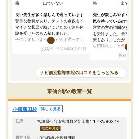
格
出ていない
格
出ていな
良い先生が多く楽しんで通っています
先生が親しみやすく勉強
苦手な教科があり、テストの点数もイ
気を持っているので安心
マイチな状態が続いていたので無料体
営業の方の訪問がきっか
験を受けたのち入塾しました。
を受けました。最初は続
子供は楽しいようで嫌がらず通ってく
安もありましたが、子ど
れています。
ら頑張れる」と気に入り
投稿日：2026年08月01日
先生は良い方が多く、いつも笑顔で対
以上お世話になっていま
投稿日：20
応して頂けるので安心してお任せする
ても分かりやすく、学校
ことができます。
き方や、子どもに合った
教室は少し狭い印象なので夜の時間帯
方を丁寧に教えてくださ
ナビ個別指導学院の口コミをもっとみる
など生徒さんが多い時間帯は手狭では
が深まっていると感じま
ないかな？と感じます。
熱心で、一人ひとりの苦
また駅前にあるのでアクセスは良いで
握し、復習や講習を通し
東仙台駅の教室一覧
すが駐車場がないのでお迎えの際に近
ポートしてくださいます
隣のコインパーキングを利用または路
前より勉強に前向きに取
上駐車をするしかない点が少し不便で
になり、安心して通わせ
小鶴新田校
詳しく見る
す。
感じています。これから
りたいと思える塾です。
住所
宮城県仙台市宮城野区新田東1-1-4 K's BOX 1F
地図を見る
最寄り駅
JR仙石線 小鶴新田駅