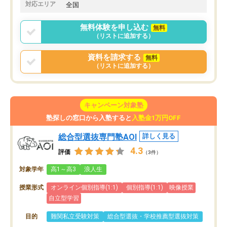
対応エリア
全国
無料体験を申し込む
無料
（リストに追加する）
資料を請求する
無料
（リストに追加する）
キャンペーン対象塾
塾探しの窓口から入塾すると
入塾金1万円OFF
総合型選抜専門塾AOI
詳しく見る
4.3
評価
（3件）
対象学年
高1～高3
浪人生
授業形式
オンライン個別指導(1:1)
個別指導(1:1)
映像授業
自立型学習
目的
難関私立受験対策
総合型選抜・学校推薦型選抜対策