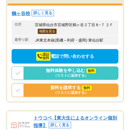
鶴ヶ谷校
詳しく見る
住所
宮城県仙台市宮城野区鶴ヶ谷２丁目８−７ ２Ｆ
地図を見る
最寄り駅
JR東北本線(黒磯～利府・盛岡) 東仙台駅
通話
電話で問い合わせする
無料
無料体験を申し込む
無料
（リストに追加する）
資料を請求する
無料
（リストに追加する）
トウコベ【東大生によるオンライン個別
指導】
詳しく見る