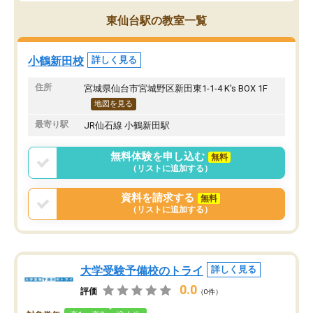
東仙台駅の教室一覧
小鶴新田校
詳しく見る
住所
宮城県仙台市宮城野区新田東1-1-4 K's BOX 1F
地図を見る
最寄り駅
JR仙石線 小鶴新田駅
無料体験を申し込む
無料
（リストに追加する）
資料を請求する
無料
（リストに追加する）
大学受験予備校のトライ
詳しく見る
0.0
評価
（0件）