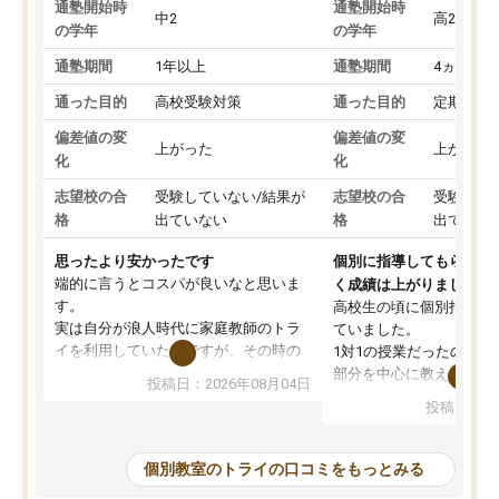
通塾開始時
通塾開始時
中2
高2
の学年
の学年
通塾期間
1年以上
通塾期間
4ヵ月～1
通った目的
高校受験対策
通った目的
定期テス
偏差値の変
偏差値の変
上がった
上がった
化
化
志望校の合
受験していない/結果が
志望校の合
受験して
格
出ていない
格
出ていな
思ったより安かったです
個別に指導してもらえる
端的に言うとコスパが良いなと思いま
く成績は上がりました。
す。
高校生の頃に個別指導の
実は自分が浪人時代に家庭教師のトラ
ていました。
イを利用していたのですが、その時の
1対1の授業だったので、
月謝がとても高くトライに良いイメー
部分を中心に教えてもら
投稿日：2026年08月04日
ジがありませんでした。
く良かったです。
投稿日：20
なので、少し不安だったのですが子供
わからないところもその
がどうしても行きたいと言うので利用
すく、理解できるまで丁
し始めた形です。
もらえたので、勉強への
個別教室のトライの口コミをもっとみる
しかし、以前とは違い料金がリーズナ
しずつなくなりました。