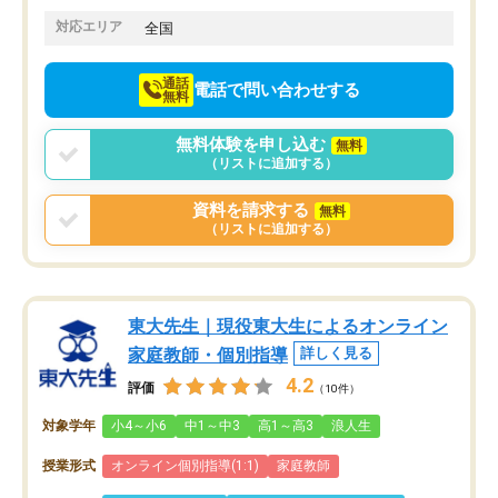
でお願いしました。来年の高校受験に
対応エリア
全国
向けて頑張っています。
通話
電話で問い合わせする
無料
無料体験を申し込む
無料
（リストに追加する）
資料を請求する
無料
（リストに追加する）
東大先生｜現役東大生によるオンライン
家庭教師・個別指導
詳しく見る
4.2
評価
（10件）
対象学年
小4～小6
中1～中3
高1～高3
浪人生
授業形式
オンライン個別指導(1:1)
家庭教師