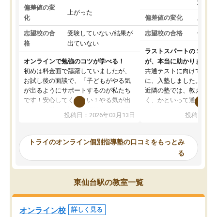
対策
偏差値の変
上がった
化
偏差値の変化
上がっ
志望校の合
受験していない/結果が
志望校の合格
合格し
格
出ていない
ラストスパートの１か月
オンラインで勉強のコツが学べる！
が、本当に助かりました
初めは料金面で躊躇していましたが、
共通テストに向けての追
お試し後の面談で、「子どもがやる気
に、入塾しました。田舎
が出るようにサポートするのが私たち
近隣の塾では、教えても
です！安心してください！やる気が出
く、かといって通うには
ないのは私たち講師の責任です」と言
が、トライならオンライ
投稿日：2026年03月13日
投稿日：20
ってくださり、確かに！と考えて、思
可能なので本当に助かり
い切って入塾しました。英語が苦手だ
テストの内容重視でした
ったんですが、学生の先生から学ぶこ
らないところをピンポイ
トライのオンライン個別指導塾の口コミをもっとみ
とで、勉強のコツみたいなものをつか
頂いて、とてもわかりや
る
み、徐々に成績が上がったらいいなと
していました。一生を左
思っていました。何が今足りないのか
スト、多少お金がかかっ
を的確に指導いただき、子どももびっ
思い切って入塾してよか
東仙台駅の教室一覧
くりするほど楽しんでやる気を持って
塾を受けています。狙い通り、少しず
つ成績も上がり、苦手意識も無くなっ
オンライン校
詳しく見る
てきたので、さらに苦手な数学も追加