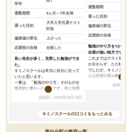
高1
学年
通塾期間
通塾期間
4ヵ月～1年未満
通った目的
大学入学共通テスト
通った目的
偏差値の変化
対策
志望校の合格
偏差値の変化
上がった
勉強のやり方を1から教
志望校の合格
合格した
自習の強い味方です。
これまではテスト前に何
良い先生が多く、充実した勉強ができ
か分からず、ただ机に座
た。
でしたが、キミノスクー
キミノスクールは本当に自分に合って
らは自習の質が劇的に変
いたと思います。
先生が毎日何をすべきか
一番は、「勉強のやり方」そのものを
投稿日：20
を明確にしてくれるので
徹底的に教わったことです。単に知識
ずに学習に取り組めるよ
を詰め込むのではなく、自学自習の習
投稿日：2026年04月16日
が一番の収穫です。
慣が身につくよう並走してくれるの
授業で教えてもらうとい
で、通塾日以外も机に向かうのが苦で
の仕方をコーチングして
はなくなりました。
キミノスクールの口コミをもっとみる
ルなので、家での学習習
身につきました。結果と
講師の方との距離も近く、親身なコー
た英語の偏差値が10以上
チングのおかげで、停滞期もモチベー
東仙台駅の教室一覧