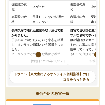
偏差値の変
偏差値の変
上がった
上がった
化
化
志望校の合
受験していない/結果が
志望校の合
受験して
格
出ていない
格
出ていな
長期欠席で遅れた授業を取り戻せて助
自宅で現役国公立大学生
かりました。
ブルな価格で学べる
子供の家で学びたいという意志を尊重
娘の講師は東大生では無
し、オンライン個別という選択をしま
すが、お薦めの問題集や
した。
指導してくれています。2
ヒアリングでどのような講師が希望
もLINEで直接先生に質問
か、オプションは付帯するかなど選ぶ
教科でも)。受講科目や
投稿日：2025年09月12日
投稿日：20
事が出来ました。
めれるので、個人に合っ
講師とのマッチング後講師との初回ミ
ると思います。カリキュ
ーティングを行い、その講師で良いか
いなのがあり(有料)、受
トウコベ【東大生によるオンライン個別指導】の口
他の講師を希望するか子供との相性も
ことをどんなスケジュー
コミをもっとみる
見てから講師を決定する事ができま
くか相談したのですが、
す。
ち期待したものではなく
うちの子は、初回面談の講師の方で決
内容でした。それでも明
東仙台駅の教室一覧
定しました。
やる気も出ましたし、苦
くなってきたようなので