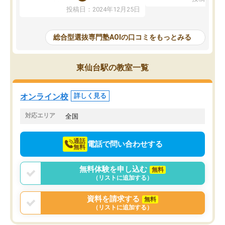
たことから、AOIに入塾
性までを適切に把握し、むきあってい
投稿日：2024年12月25日
思いました。
るなぁと強く感じることできました。
AOIでは、カウンセリン
また、他の先生の意見も聞いてみたい
で、AO入試を改めて知
と相談すると、他の先生も紹介してく
総合型選抜専門塾AOIの口コミをもっとみる
それに対しての具体的な
ださり、客観的なアドバイスもいただ
ことでした。更に子供の
くことができました（志望理由・自己
る適正等についても詳し
PR等の添削において）。そして、なに
東仙台駅の教室一覧
でき、メンターの方々も
より自習室が解放されている点がよか
けてらっしゃいますので
ったです。友達と好きな時間に自習
せることができました。
し、お互いを高めあえる環境がありま
オンライン校
詳しく見る
した。
対応エリア
全国
通話
電話で問い合わせする
無料
無料体験を申し込む
無料
（リストに追加する）
資料を請求する
無料
（リストに追加する）