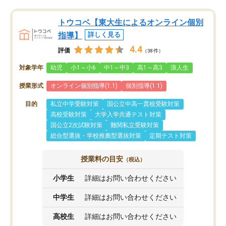
トウコベ【東大生によるオンライン個別
指導】
詳しく見る
4.4
評価
（38件）
対象学年
幼児
小1～小6
中1～中3
高1～高3
浪人生
授業形式
オンライン個別指導(1:1)
個別指導(1:1)
目的
私立中学受験対策
国公立中高一貫校受験対策
高校受験対策
大学入学共通テスト対策
国公立2次試験対策
難関私立受験対策
総合型選抜・学校推薦型選抜対策
定期テスト対策
授業料の目安
（税込）
小学生
詳細はお問い合わせください
中学生
詳細はお問い合わせください
高校生
詳細はお問い合わせください