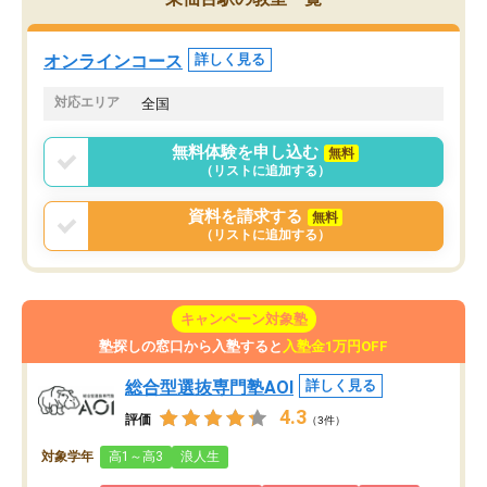
していた公立高校に無事
ションを維持できました。「やらされ
た。自分から学ぶ姿勢を
る勉強」から「目標のための勉強」へ
たい家庭には本当におす
意識が変わったことが、目標校への合
オンラインコース
詳しく見る
思います。
格に繋がったと思います。
対応エリア
全国
無料体験を申し込む
無料
（リストに追加する）
資料を請求する
無料
（リストに追加する）
キャンペーン対象塾
塾探しの窓口から入塾すると
入塾金1万円OFF
総合型選抜専門塾AOI
詳しく見る
4.3
評価
（3件）
対象学年
高1～高3
浪人生