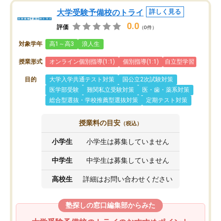
大学受験予備校のトライ
詳しく見る
0.0
評価
（0件）
対象学年
高1～高3
浪人生
授業形式
オンライン個別指導(1:1)
個別指導(1:1)
自立型学習
目的
大学入学共通テスト対策
国公立2次試験対策
医学部受験
難関私立受験対策
医・歯・薬系対策
総合型選抜・学校推薦型選抜対策
定期テスト対策
授業料の目安
（税込）
小学生
小学生は募集していません
中学生
中学生は募集していません
高校生
詳細はお問い合わせください
塾探しの窓口編集部からみた