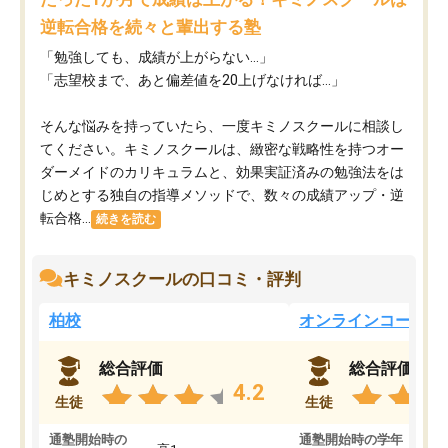
逆転合格を続々と輩出する塾
「勉強しても、成績が上がらない…」
「志望校まで、あと偏差値を20上げなければ…」
そんな悩みを持っていたら、一度キミノスクールに相談し
てください。キミノスクールは、緻密な戦略性を持つオー
ダーメイドのカリキュラムと、効果実証済みの勉強法をは
じめとする独自の指導メソッドで、数々の成績アップ・逆
転合格...
続きを読む
キミノスクールの口コミ・評判
柏校
オンラインコース
総合評価
総合評価
4.2
生徒
生徒
通塾開始時の
通塾開始時の学年
中