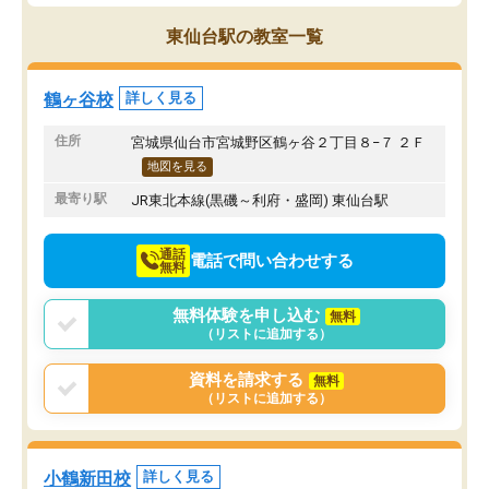
ブルでびっくりしました。
その結果成績も上がり、
通って1年以上ですが、勉強への取り組
勉強に取り組めるように
東仙台駅の教室一覧
み方が真っすぐに変化（率先して自宅
先生も話しやすく、毎回
で復習や予習をする）し成績も向上し
たのを覚えています。
ています。
自分のペースで学びたい
鶴ヶ谷校
詳しく見る
駅前なので送り迎えが少々負担になっ
業が苦手な人には特にお
ていますが、それを加味しても通って
塾だと思います。
住所
宮城県仙台市宮城野区鶴ヶ谷２丁目８−７ ２Ｆ
損はないなと感じています。
地図を見る
最寄り駅
JR東北本線(黒磯～利府・盛岡) 東仙台駅
通話
電話で問い合わせする
無料
無料体験を申し込む
無料
（リストに追加する）
資料を請求する
無料
（リストに追加する）
小鶴新田校
詳しく見る