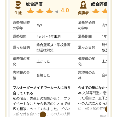
総合評価
総合評価
4.0
生徒
保護者
通塾開始時
通塾開始時
高3
高2
の学年
の学年
通塾期間
4ヵ月～1年未満
通塾期間
1年以上
総合型選抜・学校推薦
総合型選
通った目的
通った目的
型選抜対策
型選抜対
偏差値の変
偏差値の変
上がった
上がった
化
化
志望校の合
志望校の合
合格した
合格した
格
格
フルオーダーメイドで一人一人に向き
今までの塾になかったA
AO入試専門塾に息子を
合ってくれる
った理由は、息子が高校
私の場合、先生との相性が良く、プラ
への入試に入る時期に差
イベートなことから勉強のことまで幅
に、AO入試の存在を息
広く相談にのってくれました。ビジネ
してもその制度で合格し
ス的な付き合いでなく、その人の人間
投稿日：20