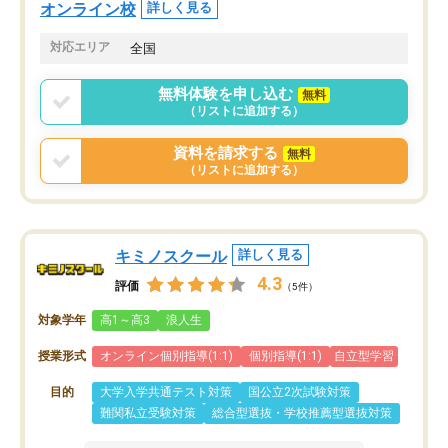
オンラインツールを使用した単語帳の
お願いして良かったと思
オンライン校
詳しく見る
共有があり宿題もそちらで出される形
も合わなければチェンジ
でした。
娘は3科目ともずっと同
対応エリア
全国
2ヶ月で担当講師の方がお辞めになると
言う事で講師変更の申し出があり、あ
無料体験を申し込む
無料
まりに短期での変更だった為、塾に通
（リストに追加する）
う事にして退会しました。遅れも取り
戻せ、授業内容や講師の方は良かった
資料を請求する
無料
と思います。
（リストに追加する）
キミノスクール
詳しく見る
4.3
評価
（5件）
対象学年
高1～高3
浪人生
授業形式
オンライン個別指導(1:1)
個別指導(1:1)
自立型学習
目的
大学入学共通テスト対策
国公立2次試験対策
難関私立受験対策
総合型選抜・学校推薦型選抜対策