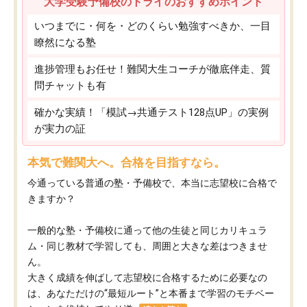
大学受験予備校のトライのおすすめポイント
いつまでに・何を・どのくらい勉強すべきか、一目
瞭然になる塾
進捗管理もお任せ！難関大生コーチが徹底伴走、質
問チャットも有
確かな実績！「模試→共通テスト128点UP」の実例
が実力の証
本気で難関大へ。合格を目指すなら。
今通っている普通の塾・予備校で、本当に志望校に合格で
きますか？
一般的な塾・予備校に通って他の生徒と同じカリキュラ
ム・同じ教材で学習しても、周囲と大きな差はつきませ
ん。
大きく成績を伸ばして志望校に合格するために必要なの
は、あなただけの“最短ルート”と本番まで学習のモチベー