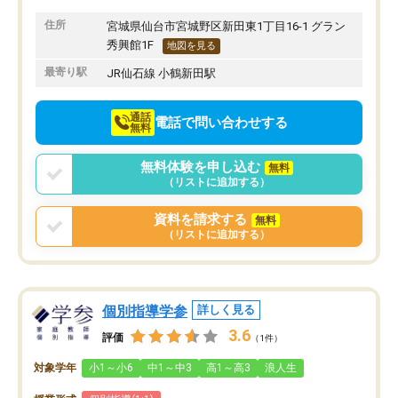
住所
宮城県仙台市宮城野区新田東1丁目16-1 グラン
秀興館1F
地図を見る
最寄り駅
JR仙石線 小鶴新田駅
通話
電話で問い合わせする
無料
無料体験を申し込む
無料
（リストに追加する）
資料を請求する
無料
（リストに追加する）
個別指導学参
詳しく見る
3.6
評価
（1件）
対象学年
小1～小6
中1～中3
高1～高3
浪人生