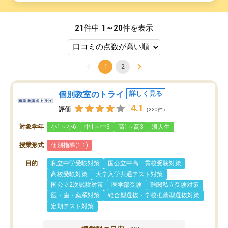
21
件中
1～20
件を表示
1
2
個別教室のトライ
詳しく見る
4.1
評価
（220件）
対象学年
小1～小6
中1～中3
高1～高3
浪人生
授業形式
個別指導(1:1)
目的
私立中学受験対策
国公立中高一貫校受験対策
高校受験対策
大学入学共通テスト対策
国公立2次試験対策
医学部受験
難関私立受験対策
医・歯・薬系対策
総合型選抜・学校推薦型選抜対策
定期テスト対策