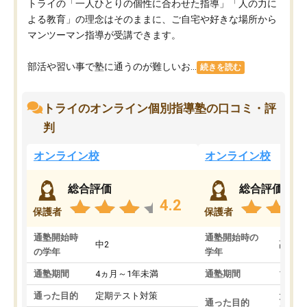
トライの「一人ひとりの個性に合わせた指導」「人の力に
よる教育」の理念はそのままに、ご自宅や好きな場所から
マンツーマン指導が受講できます。
部活や習い事で塾に通うのが難しいお...
続きを読む
トライのオンライン個別指導塾の口コミ・評
判
オンライン校
オンライン校
総合評価
総合評価
4.2
保護者
保護者
通塾開始時
通塾開始時の
中2
高3
の学年
学年
通塾期間
4ヵ月～1年未満
通塾期間
1～3
通った目的
定期テスト対策
大学入
通った目的