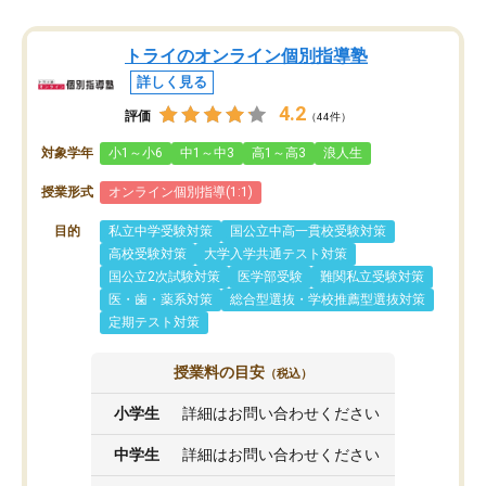
トライのオンライン個別指導塾
詳しく見る
4.2
評価
（44件）
対象学年
小1～小6
中1～中3
高1～高3
浪人生
授業形式
オンライン個別指導(1:1)
目的
私立中学受験対策
国公立中高一貫校受験対策
高校受験対策
大学入学共通テスト対策
国公立2次試験対策
医学部受験
難関私立受験対策
医・歯・薬系対策
総合型選抜・学校推薦型選抜対策
定期テスト対策
授業料の目安
（税込）
小学生
詳細はお問い合わせください
中学生
詳細はお問い合わせください