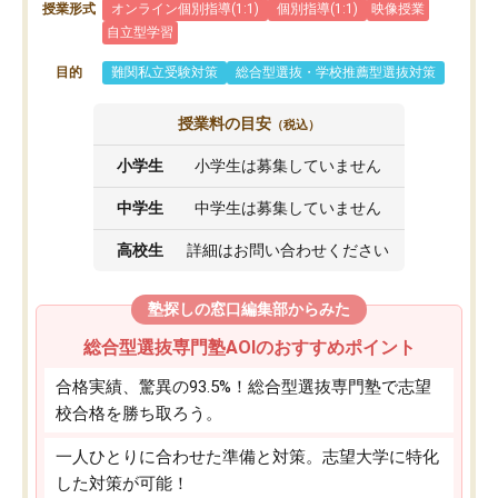
授業形式
オンライン個別指導(1:1)
個別指導(1:1)
映像授業
自立型学習
目的
難関私立受験対策
総合型選抜・学校推薦型選抜対策
授業料の目安
（税込）
小学生
小学生は募集していません
中学生
中学生は募集していません
高校生
詳細はお問い合わせください
塾探しの窓口編集部からみた
総合型選抜専門塾AOIのおすすめポイント
合格実績、驚異の93.5%！総合型選抜専門塾で志望
校合格を勝ち取ろう。
一人ひとりに合わせた準備と対策。志望大学に特化
した対策が可能！