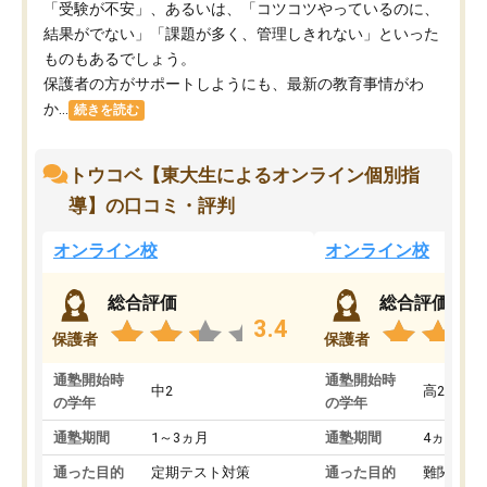
「受験が不安」、あるいは、「コツコツやっているのに、
結果がでない」「課題が多く、管理しきれない」といった
ものもあるでしょう。
保護者の方がサポートしようにも、最新の教育事情がわ
か...
続きを読む
トウコベ【東大生によるオンライン個別指
導】の口コミ・評判
オンライン校
オンライン校
総合評価
総合評価
3.4
保護者
保護者
通塾開始時
通塾開始時
中2
高2
の学年
の学年
通塾期間
1～3ヵ月
通塾期間
4ヵ月～1
通った目的
定期テスト対策
通った目的
難関私立