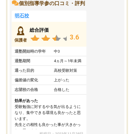
個別指導学参の口コミ・評判
明石校
総合評価
3.6
保護者
通塾開始時の学年
中3
通塾期間
4ヵ月～1年未満
通った目的
高校受験対策
偏差値の変化
上がった
志望校の合格
合格した
効果があった
受験勉強に対するやる気が出るように
なり、集中できる環境も良かったと思
います。
先生との相性も良かった事が大きかっ
たと思います。
投稿日：2023年11月28日