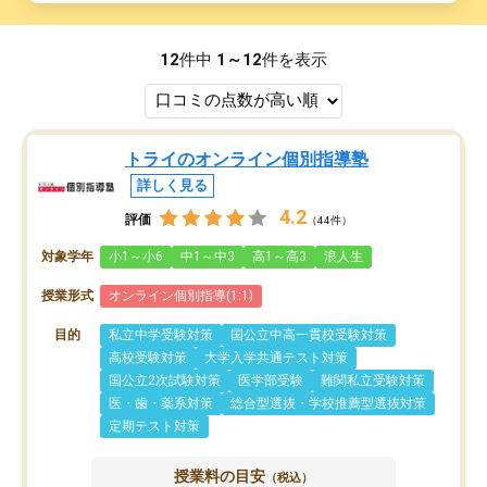
12
件中
1～12
件を表示
トライのオンライン個別指導塾
詳しく見る
4.2
評価
（44件）
対象学年
小1～小6
中1～中3
高1～高3
浪人生
授業形式
オンライン個別指導(1:1)
目的
私立中学受験対策
国公立中高一貫校受験対策
高校受験対策
大学入学共通テスト対策
国公立2次試験対策
医学部受験
難関私立受験対策
医・歯・薬系対策
総合型選抜・学校推薦型選抜対策
定期テスト対策
授業料の目安
（税込）