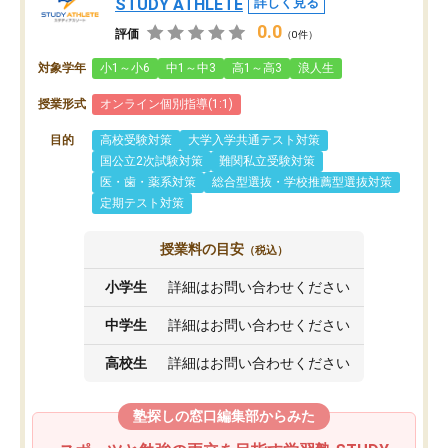
STUDY ATHLETE
詳しく見る
0.0
評価
（0件）
対象学年
小1～小6
中1～中3
高1～高3
浪人生
授業形式
オンライン個別指導(1:1)
目的
高校受験対策
大学入学共通テスト対策
国公立2次試験対策
難関私立受験対策
医・歯・薬系対策
総合型選抜・学校推薦型選抜対策
定期テスト対策
授業料の目安
（税込）
小学生
詳細はお問い合わせください
中学生
詳細はお問い合わせください
高校生
詳細はお問い合わせください
塾探しの窓口編集部からみた