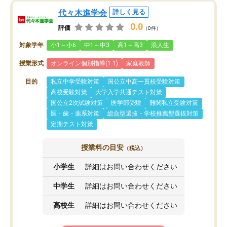
代々木進学会
詳しく見る
0.0
評価
（0件）
対象学年
小1～小6
中1～中3
高1～高3
浪人生
授業形式
オンライン個別指導(1:1)
家庭教師
目的
私立中学受験対策
国公立中高一貫校受験対策
高校受験対策
大学入学共通テスト対策
国公立2次試験対策
医学部受験
難関私立受験対策
医・歯・薬系対策
総合型選抜・学校推薦型選抜対策
定期テスト対策
授業料の目安
（税込）
小学生
詳細はお問い合わせください
中学生
詳細はお問い合わせください
高校生
詳細はお問い合わせください