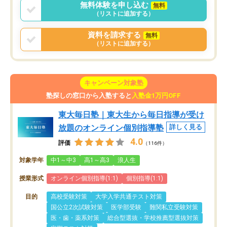
無料体験を申し込む
無料
（リストに追加する）
資料を請求する
無料
（リストに追加する）
キャンペーン対象塾
塾探しの窓口から入塾すると
入塾金1万円OFF
東大毎日塾｜東大生から毎日指導が受け
放題のオンライン個別指導塾
詳しく見る
4.0
評価
（116件）
対象学年
中1～中3
高1～高3
浪人生
授業形式
オンライン個別指導(1:1)
個別指導(1:1)
目的
高校受験対策
大学入学共通テスト対策
国公立2次試験対策
医学部受験
難関私立受験対策
医・歯・薬系対策
総合型選抜・学校推薦型選抜対策