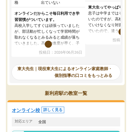
格
出ていない
東大生ってやっぱりすご
息子は中学まではそこそ
オンラインだからこそ毎日利用でき学
いたのですが、高校に入
習習慣がついています。
ていけなくなり対面の塾
高校入学してすぐは頑張っていました
でいたので、違うアプロ
が、部活動が忙しくなって学習時間が
考えて入りました。地元
取れなくなるとみるみると成績が落ち
投稿日：20
で、当初は模試でD判定
ていきました。高校の進度が早く、子
していたのですが、やは
供も家に帰って勉強の話すると嫌な反
投稿日：2026年06月26日
験勉強に詳しく、先生か
応を示します。東大先生にお願いして
受け合格できました。ま
からは効率的な計画を先生が立ててく
自習室が毎日使えていつ
れるので、親としても安心です。毎日
東大先生｜現役東大生によるオンライン家庭教師・
るのが心強かったようで
使える自習室とかもあり、わからない
個別指導の口コミをもっとみる
謝です。
ところがあれば先生が回答してくれる
のも重宝しています。
新利府駅の教室一覧
オンライン校
詳しく見る
対応エリア
全国