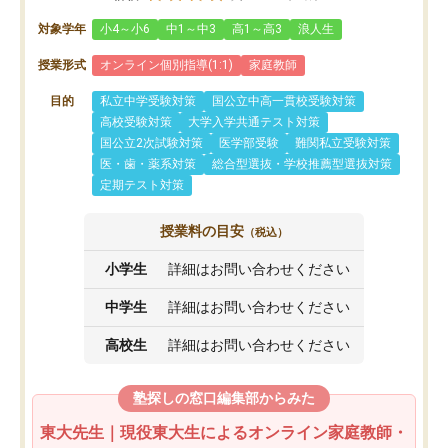
対象学年
小4～小6
中1～中3
高1～高3
浪人生
授業形式
オンライン個別指導(1:1)
家庭教師
目的
私立中学受験対策
国公立中高一貫校受験対策
高校受験対策
大学入学共通テスト対策
国公立2次試験対策
医学部受験
難関私立受験対策
医・歯・薬系対策
総合型選抜・学校推薦型選抜対策
定期テスト対策
授業料の目安
（税込）
小学生
詳細はお問い合わせください
中学生
詳細はお問い合わせください
高校生
詳細はお問い合わせください
塾探しの窓口編集部からみた
東大先生｜現役東大生によるオンライン家庭教師・