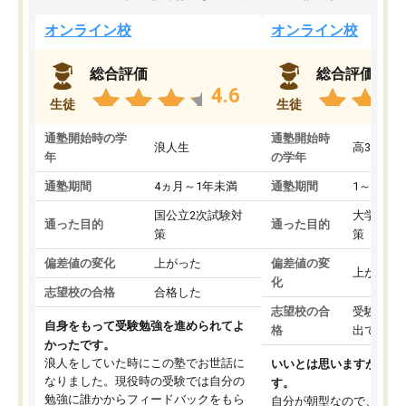
オンライン校
オンライン校
総合評価
総合評価
4.6
生徒
生徒
通塾開始時の学
通塾開始時
浪人生
高3
年
の学年
通塾期間
4ヵ月～1年未満
通塾期間
1～3ヵ月
国公立2次試験対
大学入学
通った目的
通った目的
策
策
偏差値の変化
上がった
偏差値の変
上がった
化
志望校の合格
合格した
志望校の合
受験して
自身をもって受験勉強を進められてよ
格
出ていな
かったです。
浪人をしていた時にこの塾でお世話に
いいとは思いますが、料
なりました。現役時の受験では自分の
す。
勉強に誰かからフィードバックをもら
自分が朝型なので、自習