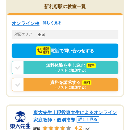
を的確に指導いただき、子どももびっ
思い切って入塾してよか
新利府駅の教室一覧
くりするほど楽しんでやる気を持って
塾を受けています。狙い通り、少しず
つ成績も上がり、苦手意識も無くなっ
オンライン校
詳しく見る
てきたので、さらに苦手な数学も追加
でお願いしました。来年の高校受験に
対応エリア
全国
向けて頑張っています。
通話
電話で問い合わせする
無料
無料体験を申し込む
無料
（リストに追加する）
資料を請求する
無料
（リストに追加する）
東大先生｜現役東大生によるオンライン
家庭教師・個別指導
詳しく見る
4.2
評価
（10件）