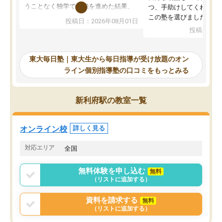
うことなく独学で勉強を進めた結果、
つ、手助けしてくれる設
入試本番に地歴の学習が間に合わず不
この塾を選びました。
投稿日：2026年08月01日
合格となってしまいました。その経験
投稿日：20
を踏まえ、浪人が決まった際に勉強計
画を考えてもらえる塾を探した結果、
東大毎日塾にたどり着きました。学習
東大毎日塾｜東大生から毎日指導が受け放題のオン
の長期計画や日々の勉強のやり方につ
ライン個別指導塾の口コミをもっとみる
いて客観的なアドバイスをいただけた
ので、自信をもって受験勉強を進める
ことができました。自分のように勉強
新利府駅の教室一覧
のやり方や進捗管理で苦労している方
には特におすすめしたい塾です。
オンライン校
詳しく見る
対応エリア
全国
無料体験を申し込む
無料
（リストに追加する）
資料を請求する
無料
（リストに追加する）