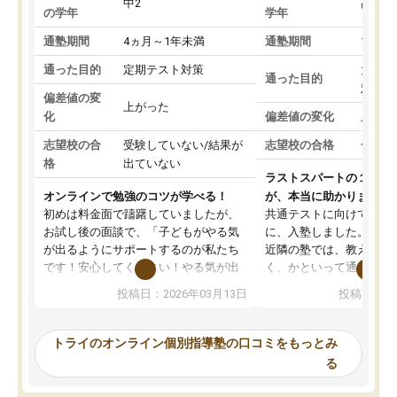
中2
高3
の学年
学年
通塾期間
4ヵ月～1年未満
通塾期間
1～3
通った目的
定期テスト対策
大学入
通った目的
対策
偏差値の変
上がった
化
偏差値の変化
上がっ
志望校の合
受験していない/結果が
志望校の合格
合格し
格
出ていない
ラストスパートの１か月
オンラインで勉強のコツが学べる！
が、本当に助かりました
初めは料金面で躊躇していましたが、
共通テストに向けての追
お試し後の面談で、「子どもがやる気
に、入塾しました。田舎
が出るようにサポートするのが私たち
近隣の塾では、教えても
です！安心してください！やる気が出
く、かといって通うには
ないのは私たち講師の責任です」と言
が、トライならオンライ
投稿日：2026年03月13日
投稿日：20
ってくださり、確かに！と考えて、思
可能なので本当に助かり
い切って入塾しました。英語が苦手だ
テストの内容重視でした
ったんですが、学生の先生から学ぶこ
らないところをピンポイ
トライのオンライン個別指導塾の口コミをもっとみ
とで、勉強のコツみたいなものをつか
頂いて、とてもわかりや
る
み、徐々に成績が上がったらいいなと
していました。一生を左
思っていました。何が今足りないのか
スト、多少お金がかかっ