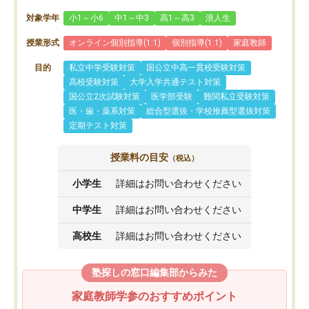
対象学年
小1～小6
中1～中3
高1～高3
浪人生
授業形式
オンライン個別指導(1:1)
個別指導(1:1)
家庭教師
目的
私立中学受験対策
国公立中高一貫校受験対策
高校受験対策
大学入学共通テスト対策
国公立2次試験対策
医学部受験
難関私立受験対策
医・歯・薬系対策
総合型選抜・学校推薦型選抜対策
定期テスト対策
授業料の目安
（税込）
小学生
詳細はお問い合わせください
中学生
詳細はお問い合わせください
高校生
詳細はお問い合わせください
塾探しの窓口編集部からみた
家庭教師学参のおすすめポイント