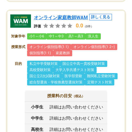
オンライン家庭教師WAM
詳しく見る
0.0
評価
（0件）
対象学年
小1～小6
中1～中3
高1～高3
浪人生
授業形式
オンライン個別指導(1:1)
オンライン個別指導(1:2~)
個別指導(1:1)
家庭教師
目的
私立中学受験対策
国公立中高一貫校受験対策
高校受験対策
大学入学共通テスト対策
国公立2次試験対策
医学部受験
難関私立受験対策
総合型選抜・学校推薦型選抜対策
定期テスト対策
授業料の目安
（税込）
小学生
詳細はお問い合わせください
中学生
詳細はお問い合わせください
高校生
詳細はお問い合わせください