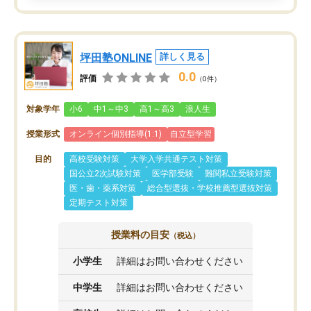
坪田塾ONLINE
詳しく見る
0.0
評価
（0件）
対象学年
小6
中1～中3
高1～高3
浪人生
授業形式
オンライン個別指導(1:1)
自立型学習
目的
高校受験対策
大学入学共通テスト対策
国公立2次試験対策
医学部受験
難関私立受験対策
医・歯・薬系対策
総合型選抜・学校推薦型選抜対策
定期テスト対策
授業料の目安
（税込）
小学生
詳細はお問い合わせください
中学生
詳細はお問い合わせください