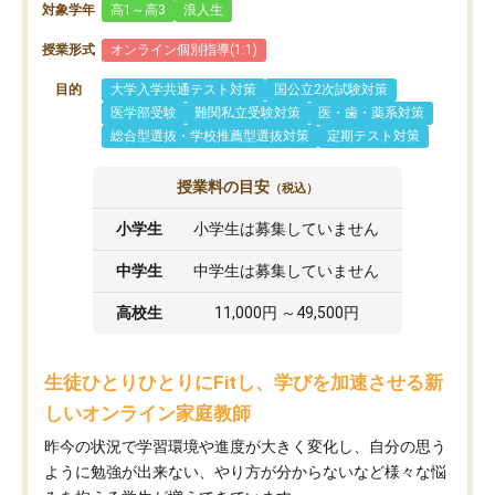
対象学年
高1～高3
浪人生
授業形式
オンライン個別指導(1:1)
目的
大学入学共通テスト対策
国公立2次試験対策
医学部受験
難関私立受験対策
医・歯・薬系対策
総合型選抜・学校推薦型選抜対策
定期テスト対策
授業料の目安
（税込）
小学生
小学生は募集していません
中学生
中学生は募集していません
高校生
11,000円 ～49,500円
生徒ひとりひとりにFitし、学びを加速させる新
しいオンライン家庭教師
昨今の状況で学習環境や進度が大きく変化し、自分の思う
ように勉強が出来ない、やり方が分からないなど様々な悩