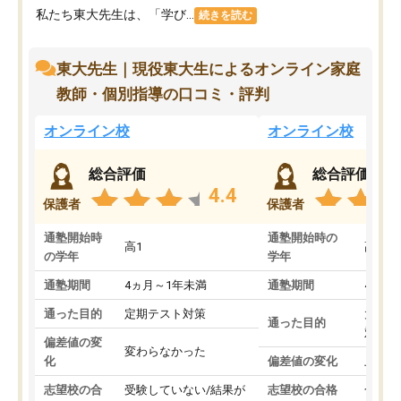
私たち東大先生は、「学び...
続きを読む
東大先生｜現役東大生によるオンライン家庭
教師・個別指導の口コミ・評判
オンライン校
オンライン校
総合評価
総合評価
4.4
保護者
保護者
通塾開始時
通塾開始時の
高1
高3
の学年
学年
通塾期間
4ヵ月～1年未満
通塾期間
4ヵ月
通った目的
定期テスト対策
大学入
通った目的
対策
偏差値の変
変わらなかった
化
偏差値の変化
上がっ
志望校の合
受験していない/結果が
志望校の合格
合格し