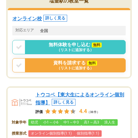
塩釜駅の教室一覧
オンライン校
詳しく見る
対応エリア
全国
無料体験を申し込む
無料
（リストに追加する）
資料を請求する
無料
（リストに追加する）
トウコベ【東大生によるオンライン個別
指導】
詳しく見る
4.4
評価
（38件）
対象学年
幼児
小1～小6
中1～中3
高1～高3
浪人生
授業形式
オンライン個別指導(1:1)
個別指導(1:1)