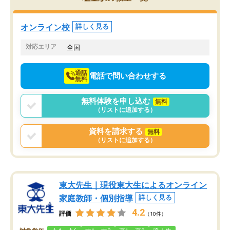
くりするほど楽しんでやる気を持って
塾を受けています。狙い通り、少しず
つ成績も上がり、苦手意識も無くなっ
オンライン校
詳しく見る
てきたので、さらに苦手な数学も追加
でお願いしました。来年の高校受験に
対応エリア
全国
向けて頑張っています。
通話
電話で問い合わせする
無料
無料体験を申し込む
無料
（リストに追加する）
資料を請求する
無料
（リストに追加する）
東大先生｜現役東大生によるオンライン
家庭教師・個別指導
詳しく見る
4.2
評価
（10件）