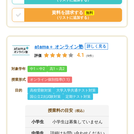
資料を請求する
無料
（リストに追加する）
atama＋ オンライン塾
詳しく見る
4.1
評価
（9件）
対象学年
中1～中2
高1～高2
授業形式
オンライン個別指導(1:1)
目的
高校受験対策
大学入学共通テスト対策
国公立2次試験対策
定期テスト対策
授業料の目安
（税込）
小学生
小学生は募集していません
中学生
詳細はお問い合わせください