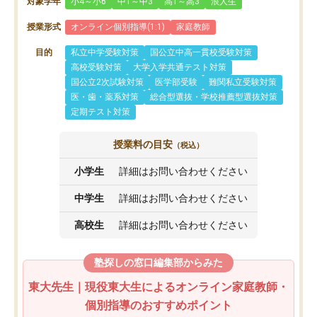
対象学年
小4～小6
中1～中3
高1～高3
浪人生
授業形式
オンライン個別指導(1:1)
家庭教師
目的
私立中学受験対策
国公立中高一貫校受験対策
高校受験対策
大学入学共通テスト対策
国公立2次試験対策
医学部受験
難関私立受験対策
医・歯・薬系対策
総合型選抜・学校推薦型選抜対策
定期テスト対策
授業料の目安
（税込）
小学生
詳細はお問い合わせください
中学生
詳細はお問い合わせください
高校生
詳細はお問い合わせください
塾探しの窓口編集部からみた
東大先生｜現役東大生によるオンライン家庭教師・
個別指導のおすすめポイント