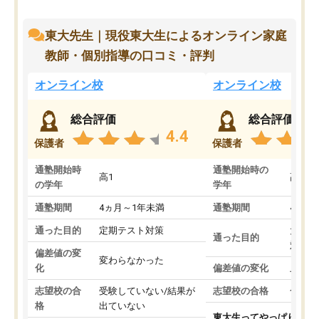
東大先生｜現役東大生によるオンライン家庭
教師・個別指導の口コミ・評判
オンライン校
オンライン校
総合評価
総合評価
4.4
保護者
保護者
通塾開始時
通塾開始時の
高1
高3
の学年
学年
通塾期間
4ヵ月～1年未満
通塾期間
4ヵ月
通った目的
定期テスト対策
大学入
通った目的
対策
偏差値の変
変わらなかった
化
偏差値の変化
上がっ
志望校の合
受験していない/結果が
志望校の合格
合格し
格
出ていない
東大生ってやっぱりすご