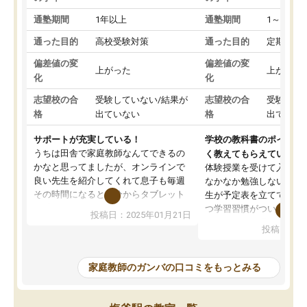
通塾期間
1年以上
通塾期間
1～3ヵ月
通った目的
高校受験対策
通った目的
定期テス
偏差値の変
偏差値の変
上がった
上がった
化
化
志望校の合
受験していない/結果が
志望校の合
受験して
格
出ていない
格
出ていな
サポートが充実している！
学校の教科書のポイント
うちは田舎で家庭教師なんてできるの
く教えてもらえている
かなと思ってましたが、オンラインで
体験授業を受けて入塾し
良い先生を紹介してくれて息子も毎週
なかなか勉強しない息子
その時間になると自分からタブレット
生が予定表を立ててくれ
を開いてzoomを繋げるようになりまし
つ学習習慣がついてきま
投稿日：2025年01月21日
た！5科目なんでもOKなのもとても気
オンラインで週に一度の
投稿日：20
に入っています
指導が無い日も予定表に
成績もだいぶ下の方でしたが、通い始
したり、LINEでわから
めて1年ほどだった今では平均点以上の
問できるのでとても助か
家庭教師のガンバの口コミをもっとみる
科目が増えてきました！あと1年受験ま
であるので無料の週末教室を使用しな
がら頑張って欲しいと思います！