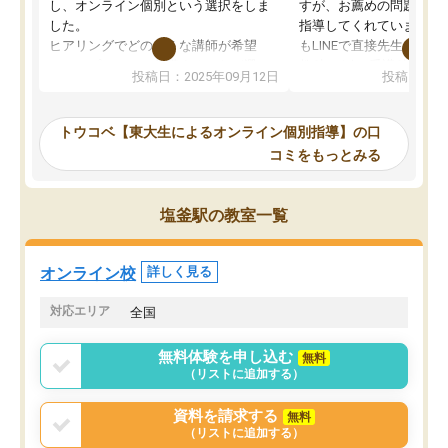
し、オンライン個別という選択をしま
すが、お薦めの問題集や
した。
指導してくれています。2
ヒアリングでどのような講師が希望
もLINEで直接先生に質問
か、オプションは付帯するかなど選ぶ
教科でも)。受講科目や
投稿日：2025年09月12日
投稿日：20
事が出来ました。
めれるので、個人に合っ
講師とのマッチング後講師との初回ミ
ると思います。カリキュ
ーティングを行い、その講師で良いか
いなのがあり(有料)、受
トウコベ【東大生によるオンライン個別指導】の口
他の講師を希望するか子供との相性も
ことをどんなスケジュー
コミをもっとみる
見てから講師を決定する事ができま
くか相談したのですが、
す。
ち期待したものではなく
うちの子は、初回面談の講師の方で決
内容でした。それでも明
塩釜駅の教室一覧
定しました。
やる気も出ましたし、苦
くなってきたようなので
オンラインツールを使用した単語帳の
お願いして良かったと思
オンライン校
詳しく見る
共有があり宿題もそちらで出される形
も合わなければチェンジ
でした。
娘は3科目ともずっと同
対応エリア
全国
2ヶ月で担当講師の方がお辞めになると
言う事で講師変更の申し出があり、あ
無料体験を申し込む
無料
まりに短期での変更だった為、塾に通
（リストに追加する）
う事にして退会しました。遅れも取り
戻せ、授業内容や講師の方は良かった
資料を請求する
無料
と思います。
（リストに追加する）