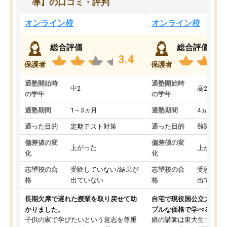
導】の口コミ・評判
オンライン校
オンライン校
総合評価
総合評価
3.4
保護者
保護者
通塾開始時
通塾開始時
中2
高2
の学年
の学年
通塾期間
1～3ヵ月
通塾期間
4ヵ月～1
通った目的
定期テスト対策
通った目的
難関私立
偏差値の変
偏差値の変
上がった
上がった
化
化
志望校の合
受験していない/結果が
志望校の合
受験して
格
出ていない
格
出ていな
長期欠席で遅れた授業を取り戻せて助
自宅で現役国公立大学生
かりました。
ブルな価格で学べる
子供の家で学びたいという意志を尊重
娘の講師は東大生では無