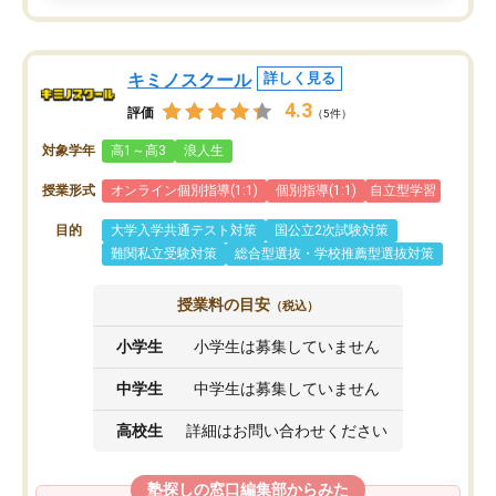
キミノスクール
詳しく見る
4.3
評価
（5件）
対象学年
高1～高3
浪人生
授業形式
オンライン個別指導(1:1)
個別指導(1:1)
自立型学習
目的
大学入学共通テスト対策
国公立2次試験対策
難関私立受験対策
総合型選抜・学校推薦型選抜対策
授業料の目安
（税込）
小学生
小学生は募集していません
中学生
中学生は募集していません
高校生
詳細はお問い合わせください
塾探しの窓口編集部からみた