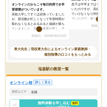
息子は中学まではそこそ
オンラインだからこそ毎日利用でき学
いたのですが、高校に入
習習慣がついています。
ていけなくなり対面の塾
高校入学してすぐは頑張っていました
でいたので、違うアプロ
が、部活動が忙しくなって学習時間が
考えて入りました。地元
取れなくなるとみるみると成績が落ち
投稿日：20
で、当初は模試でD判定
ていきました。高校の進度が早く、子
していたのですが、やは
供も家に帰って勉強の話すると嫌な反
投稿日：2026年06月26日
験勉強に詳しく、先生か
応を示します。東大先生にお願いして
受け合格できました。ま
からは効率的な計画を先生が立ててく
自習室が毎日使えていつ
れるので、親としても安心です。毎日
東大先生｜現役東大生によるオンライン家庭教師・
るのが心強かったようで
使える自習室とかもあり、わからない
個別指導の口コミをもっとみる
謝です。
ところがあれば先生が回答してくれる
のも重宝しています。
塩釜駅の教室一覧
オンライン校
詳しく見る
対応エリア
全国
無料体験を申し込む
無料
（リストに追加する）