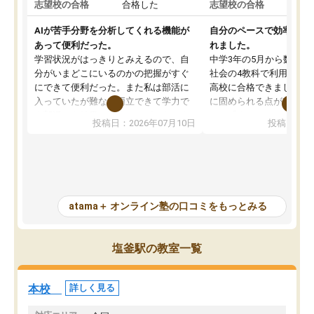
志望校の合格
合格した
志望校の合格
AIが苦手分野を分析してくれる機能が
自分のペースで効率よく
あって便利だった。
れました。
学習状況がはっきりとみえるので、自
中学3年の5月から数学・
分がいまどこにいるのかの把握がすぐ
社会の4教科で利用し、偏
にできて便利だった。また私は部活に
高校に合格できました。
入っていたが難なく両立できて学力で
に固められる点が魅力で
も部活でも結果を残すことができてよ
れる「ウォームアップ」
投稿日：2026年07月10日
投稿日：20
かった。また問題演習の際に、自分が
項目のおかげで、手軽に
一度間違えた問題を繰り返し学習でき
せられます。何度も間違
たので苦手だった英語の克服につなが
「特訓」項目で徹底的に
った点もよかった。ただAIをアピール
め、苦手克服に非常に役
して活用するのは良かった点もあった
また、その日の勉強時間
が、自分で自分の管理ができない人に
元数が可視化されるので
atama＋ オンライン塾の口コミをもっとみる
とっては難しい部分もあるのではない
しながら意欲的に取り組
かと思った。
常に効果を実感している
になった現在も大学受験
塩釜駅の教室一覧
して利用しており、自信
すめできる塾です。
本校
詳しく見る