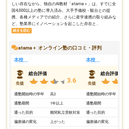
しい存在ながら、独自のAI教材「atama＋」は、すでに全
国4,000以上の塾に導入済み。大手予備校・駿台との提
携、各種メディアでの紹介、さらに産学連携の取り組みな
ど、塾業界にイノベーションを起こした存在と...
続きを読む
atama＋ オンライン塾の口コミ・評判
本校
本校
総合評価
総合評価
3.6
生徒
生徒
通塾開始時の学年
高2
通塾開始時の学年
中
通塾期間
1年以上
通塾期間
通った目的
難関私立受験対策
通った目的
偏差値の変化
上がった
偏差値の変化