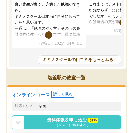
これまではテスト前に何
良い先生が多く、充実した勉強ができ
か分からず、ただ机に座
た。
でしたが、キミノスクー
キミノスクールは本当に自分に合って
らは自習の質が劇的に変
いたと思います。
先生が毎日何をすべきか
一番は、「勉強のやり方」そのものを
投稿日：20
を明確にしてくれるので
徹底的に教わったことです。単に知識
ずに学習に取り組めるよ
を詰め込むのではなく、自学自習の習
投稿日：2026年04月16日
が一番の収穫です。
慣が身につくよう並走してくれるの
授業で教えてもらうとい
で、通塾日以外も机に向かうのが苦で
の仕方をコーチングして
はなくなりました。
キミノスクールの口コミをもっとみる
ルなので、家での学習習
身につきました。結果と
講師の方との距離も近く、親身なコー
た英語の偏差値が10以上
チングのおかげで、停滞期もモチベー
塩釜駅の教室一覧
していた公立高校に無事
ションを維持できました。「やらされ
た。自分から学ぶ姿勢を
る勉強」から「目標のための勉強」へ
たい家庭には本当におす
意識が変わったことが、目標校への合
オンラインコース
詳しく見る
思います。
格に繋がったと思います。
対応エリア
全国
無料体験を申し込む
無料
（リストに追加する）