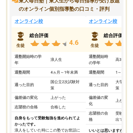
東大毎日塾｜東大生から毎日指導が受け放題
のオンライン個別指導塾の口コミ・評判
オンライン校
オンライン校
総合評価
総合評価
4.6
生徒
生徒
通塾開始時の学
通塾開始時
浪人生
高3
年
の学年
通塾期間
4ヵ月～1年未満
通塾期間
1～3ヵ月
国公立2次試験対
大学入学
通った目的
通った目的
策
策
偏差値の変化
上がった
偏差値の変
上がった
化
志望校の合格
合格した
志望校の合
受験して
自身をもって受験勉強を進められてよ
格
出ていな
かったです。
浪人をしていた時にこの塾でお世話に
いいとは思いますが、料