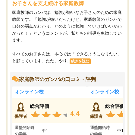
お子さんを支え続ける家庭教師
家庭教師のガンバは、勉強が嫌いなお子さんのための家庭
教師です。「勉強が嫌いだったけど、家庭教師のガンバで
自分の弱点がわかり、どのように勉強していけばいいかわ
かった！」というコメントが、私たちの指導を象徴してい
ます。
すべてのお子さんは、本心では「できるようになりたい」
と願っています。ただ、やり...
続きを読む
家庭教師のガンバの口コミ・評判
オンライン校
オンライン校
総合評価
総合評価
4.4
保護者
保護者
通塾開始時
通塾開始時
中1
中1
の学年
の学年