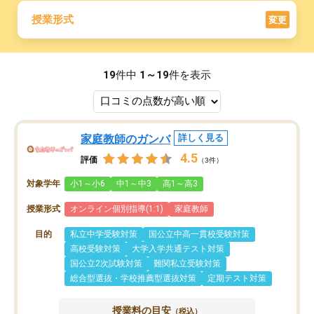
授業形式
変更
19
件中
1～19
件を表示
家庭教師のガンバ
詳しく見る
4.5
評価
（3件）
対象学年
小1～小6
中1～中3
高1～高3
授業形式
オンライン個別指導(1:1)
家庭教師
目的
私立中学受験対策
国公立中高一貫校受験対策
高校受験対策
大学入学共通テスト対策
国公立2次試験対策
難関私立受験対策
総合型選抜・学校推薦型選抜対策
定期テスト対策
授業料の目安
（税込）