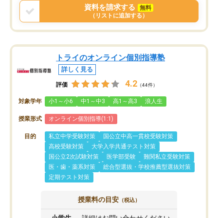
資料を請求する
無料
（リストに追加する）
トライのオンライン個別指導塾
詳しく見る
4.2
評価
（44件）
対象学年
小1～小6
中1～中3
高1～高3
浪人生
授業形式
オンライン個別指導(1:1)
目的
私立中学受験対策
国公立中高一貫校受験対策
高校受験対策
大学入学共通テスト対策
国公立2次試験対策
医学部受験
難関私立受験対策
医・歯・薬系対策
総合型選抜・学校推薦型選抜対策
定期テスト対策
授業料の目安
（税込）