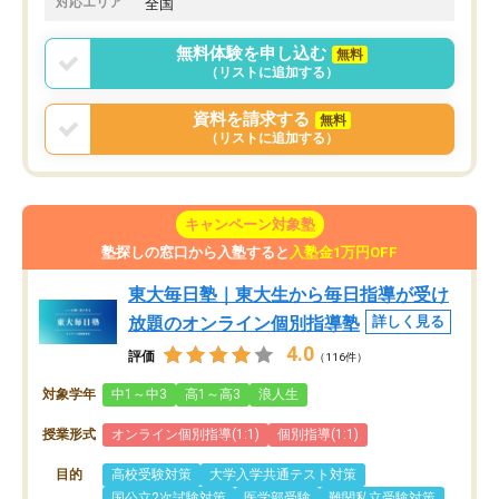
対応エリア
全国
無料体験を申し込む
無料
（リストに追加する）
資料を請求する
無料
（リストに追加する）
キャンペーン対象塾
塾探しの窓口から入塾すると
入塾金1万円OFF
東大毎日塾｜東大生から毎日指導が受け
放題のオンライン個別指導塾
詳しく見る
4.0
評価
（116件）
対象学年
中1～中3
高1～高3
浪人生
授業形式
オンライン個別指導(1:1)
個別指導(1:1)
目的
高校受験対策
大学入学共通テスト対策
国公立2次試験対策
医学部受験
難関私立受験対策