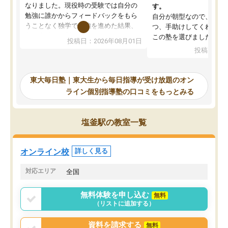
なりました。現役時の受験では自分の
す。
勉強に誰かからフィードバックをもら
自分が朝型なので、自習
うことなく独学で勉強を進めた結果、
つ、手助けしてくれる設
入試本番に地歴の学習が間に合わず不
この塾を選びました。
投稿日：2026年08月01日
合格となってしまいました。その経験
投稿日：20
を踏まえ、浪人が決まった際に勉強計
画を考えてもらえる塾を探した結果、
東大毎日塾にたどり着きました。学習
東大毎日塾｜東大生から毎日指導が受け放題のオン
の長期計画や日々の勉強のやり方につ
ライン個別指導塾の口コミをもっとみる
いて客観的なアドバイスをいただけた
ので、自信をもって受験勉強を進める
ことができました。自分のように勉強
塩釜駅の教室一覧
のやり方や進捗管理で苦労している方
には特におすすめしたい塾です。
オンライン校
詳しく見る
対応エリア
全国
無料体験を申し込む
無料
（リストに追加する）
資料を請求する
無料