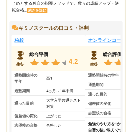
じめとする独自の指導メソッドで、数々の成績アップ・逆
転合格...
続きを読む
キミノスクールの口コミ・評判
柏校
オンラインコース
総合評価
総合評価
4.2
生徒
生徒
通塾開始時の
通塾開始時の学年
中
高1
学年
通塾期間
通塾期間
4ヵ月～1年未満
通った目的
大学入学共通テスト
通った目的
偏差値の変化
対策
志望校の合格
偏差値の変化
上がった
勉強のやり方を1から教
志望校の合格
合格した
自習の強い味方です。