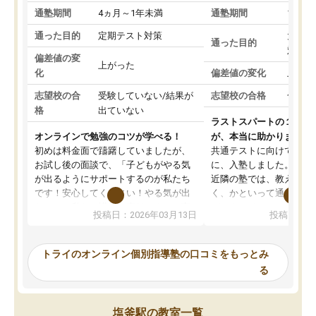
通塾期間
4ヵ月～1年未満
通塾期間
1～3
通った目的
定期テスト対策
大学入
通った目的
対策
偏差値の変
上がった
化
偏差値の変化
上がっ
志望校の合
受験していない/結果が
志望校の合格
合格し
格
出ていない
ラストスパートの１か月
オンラインで勉強のコツが学べる！
が、本当に助かりました
初めは料金面で躊躇していましたが、
共通テストに向けての追
お試し後の面談で、「子どもがやる気
に、入塾しました。田舎
が出るようにサポートするのが私たち
近隣の塾では、教えても
です！安心してください！やる気が出
く、かといって通うには
ないのは私たち講師の責任です」と言
が、トライならオンライ
投稿日：2026年03月13日
投稿日：20
ってくださり、確かに！と考えて、思
可能なので本当に助かり
い切って入塾しました。英語が苦手だ
テストの内容重視でした
ったんですが、学生の先生から学ぶこ
らないところをピンポイ
トライのオンライン個別指導塾の口コミをもっとみ
とで、勉強のコツみたいなものをつか
頂いて、とてもわかりや
る
み、徐々に成績が上がったらいいなと
していました。一生を左
思っていました。何が今足りないのか
スト、多少お金がかかっ
を的確に指導いただき、子どももびっ
思い切って入塾してよか
塩釜駅の教室一覧