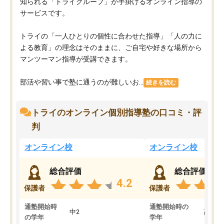
知られる「トライグループ」が手掛けるオンライン指導の
サービスです。
トライの「一人ひとりの個性に合わせた指導」「人の力に
よる教育」の理念はそのままに、ご自宅や好きな場所から
マンツーマン指導が受講できます。
部活や習い事で塾に通うのが難しいお...
続きを読む
トライのオンライン個別指導塾の口コミ・評
判
オンライン校
オンライン校
総合評価
総合評価
4.2
保護者
保護者
通塾開始時
通塾開始時の
中2
高3
の学年
学年