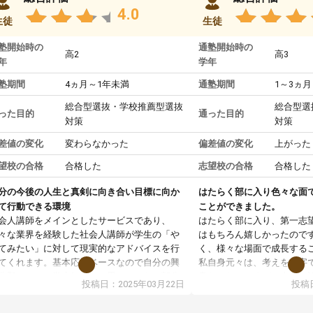
4.0
生徒
生徒
塾開始時の
通塾開始時の
高2
高3
年
学年
塾期間
4ヵ月～1年未満
通塾期間
1～3ヵ月
総合型選抜・学校推薦型選抜
総合型選
った目的
通った目的
対策
対策
差値の変化
変わらなかった
偏差値の変化
上がった
望校の合格
合格した
志望校の合格
合格した
分の今後の人生と真剣に向き合い目標に向か
はたらく部に入り色々な面
て行動できる環境
ことができました。
会人講師をメインとしたサービスであり、
はたらく部に入り、第一志
々な業界を経験した社会人講師が学生の「や
はもちろん嬉しかったので
てみたい」に対して現実的なアドバイスを行
く、様々な場面で成長する
てくれます。基本応援ベースなので自分の興
私自身元々は、考えを文字
分野について学生知識では思いつかない部分
意だったのですが、人前で
投稿日：2025年03月22日
投稿日
で深ぼる事が出来ます。
ケーションをとることが苦
合型選抜対策として志望理由書・面接・小論
しかし、はたらく部に入り