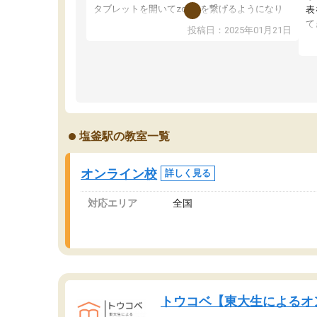
タブレットを開いてzoomを繋げるようになり
表
ました！5科目なんでもOKなのもとても気に入
て
投稿日：2025年01月21日
っています
オ
成績もだいぶ下の方でしたが、通い始めて1年ほ
い
どだった今では平均点以上の科目が増えてきま
か
した！あと1年受験まであるので無料の週末教室
て
を使用しながら頑張って欲しいと思います！
塩釜駅の教室一覧
オンライン校
詳しく見る
対応エリア
全国
トウコベ【東大生によるオ