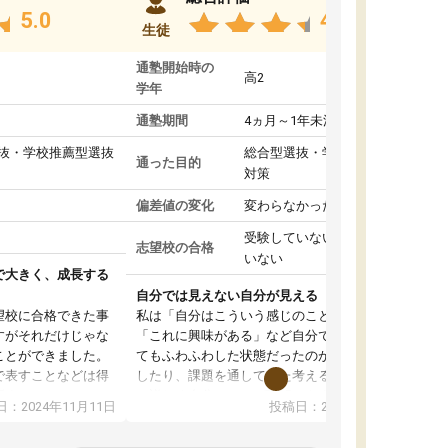
5.0
4.8
生徒
通塾開始時の
高2
学年
通塾期間
4ヵ月～1年未満
抜・学校推薦型選抜
総合型選抜・学校推薦型選抜
通った目的
対策
偏差値の変化
変わらなかった
受験していない/結果が出て
志望校の合格
いない
で大きく、成長する
自分では見えない自分が見える
望校に合格できた事
私は「自分はこういう感じのことがしたい」
すがそれだけじゃな
「これに興味がある」など自分で自己分析をし
ことができました。
てもふわふわした状態だったのが、コーチと話
で表すことなどは得
したり、課題を通してまた考えることで、もっ
話すことやコミュニ
と詳しく自分のことが理解できました。いつで
：2024年11月11日
投稿日：2024年10月31日
手でした。
も質問できるので、そこも1つの魅力です。ま
同じ学年の方々と関
た、はたらく部にいる生徒達は意識高い系の子