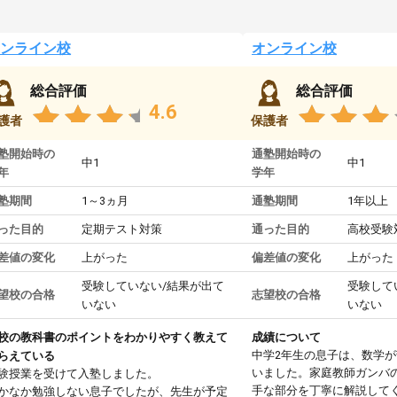
ンライン校
オンライン校
総合評価
総合評価
4.6
護者
保護者
塾開始時の
通塾開始時の
中1
中1
年
学年
塾期間
1～3ヵ月
通塾期間
1年以上
った目的
定期テスト対策
通った目的
高校受験
差値の変化
上がった
偏差値の変化
上がった
受験していない/結果が出て
受験して
望校の合格
志望校の合格
いない
いない
校の教科書のポイントをわかりやすく教えて
成績について
中学2年生の息子は、数学
らえている
いました。家庭教師ガンバ
験授業を受けて入塾しました。
手な部分を丁寧に解説して
かなか勉強しない息子でしたが、先生が予定