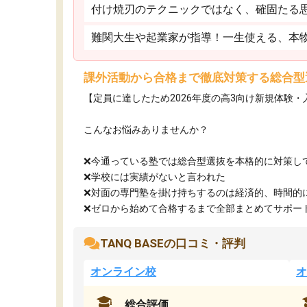
付け焼刃のテクニックではなく、確固たる
難関大生や起業家が指導！一生使える、本
課外活動から合格まで徹底対策する総合型
【定員に達したため2026年度の高3向け新規体験
こんなお悩みありませんか？
❌今通っている塾では総合型選抜を本格的に対策し
❌学校には実績がないと言われた
❌対面の専門塾を掛け持ちするのは経済的、時間的
❌ゼロから始めて合格するまで全部まとめてサポート.
TANQ BASEの口コミ・評判
オンライン校
オ
総合評価