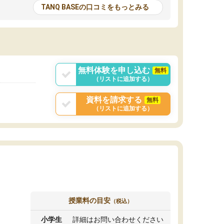
とる機会が増えたり
が多いので、その子達に感化されて自分も『も
TANQ BASEの口コミをもっとみる
次試験対策の面接練
っと何かに取り組んでみよう』と思えます。
てもらい飛躍的に成
はたらく部はオンラインなので、色々な場所の
面接自体も試験まで
コーチも生徒がいて、みんなフレンドリーなの
した。その結果本番
で気軽に話せるのでとても楽しいです。
りと伝えることもで
ことができました。
無料体験を申し込む
無料
（リストに追加する）
資料を請求する
無料
（リストに追加する）
授業料の目安
（税込）
小学生
詳細はお問い合わせください