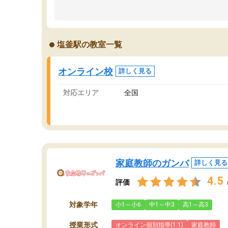
のため多くの意見を聞くことができ、より良い
文
ものを推敲することが可能だ。
て
どの人も優しく、親身に接してくださるのでや
う
る気も出て、良かったです！！
計
塩釜駅の教室一覧
る
い
会
オンライン校
詳しく見る
の
対応エリア
全国
家庭教師のガンバ
詳しく見る
4.5
評価
対象学年
小1～小6
中1～中3
高1～高3
授業形式
オンライン個別指導(1:1)
家庭教師