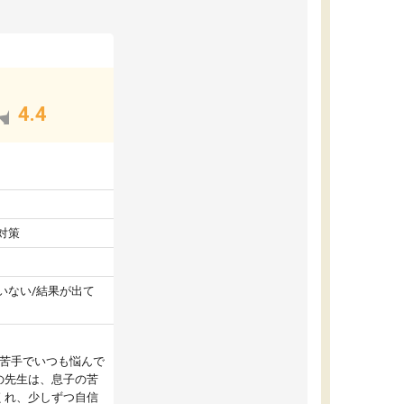
4.4
対策
いない/結果が出て
が苦手でいつも悩んで
の先生は、息子の苦
くれ、少しずつ自信