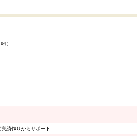
（8件）
動実績作りからサポート