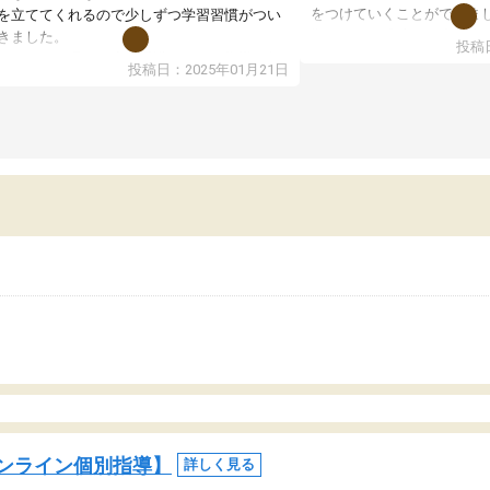
をつけていくことができま
を立ててくれるので少しずつ学習習慣がつい
期テストの成績が10点以上
きました。
投稿日
ても喜んでいます。
ンラインで週に一度の受講ですが、指導が無
投稿日：2025年01月21日
日も予定表に基づいて勉強したり、LINEでわ
らないところを質問できるのでとても助かっ
います。
ンライン個別指導】
詳しく見る