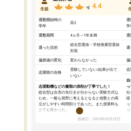
4.4
生徒
通塾開始時の
通
高3
学年
学
通塾期間
4ヵ月～1年未満
通
総合型選抜・学校推薦型選抜
通った目的
通
対策
偏差値の変化
変わらなかった
偏
受験していない/結果が出て
志
志望校の合格
いない
自
志望動機などの書類の添削が丁寧でした！
っ
総合型は合否の先行きが分からない受験方式な
社
ため、一般も視野に考えるとなると他塾との両
様
立がしやすい時間割りであった。また授業料も
っ
とても良かった。
っ
総合型の多くの塾は大学生が見ることが多い
味
投稿日：2025年03月22日
が、はたらく部総合型コースは大学生の目だけ
ま
でなく、数人の大人にも目を通して頂ける。そ
総