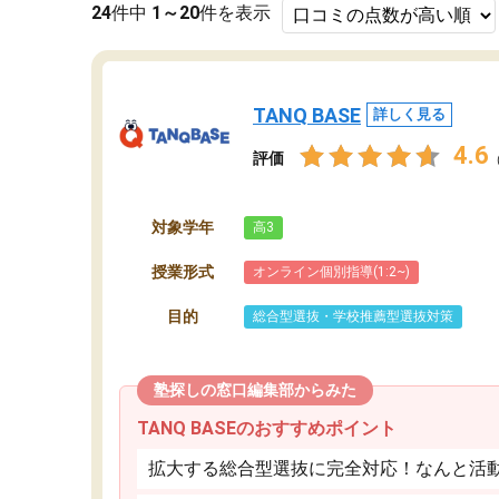
24
件中
1～20
件を表示
TANQ BASE
詳しく見る
4.6
評価
対象学年
高3
授業形式
オンライン個別指導(1:2~)
目的
総合型選抜・学校推薦型選抜対策
塾探しの窓口編集部からみた
TANQ BASEのおすすめポイント
拡大する総合型選抜に完全対応！なんと活