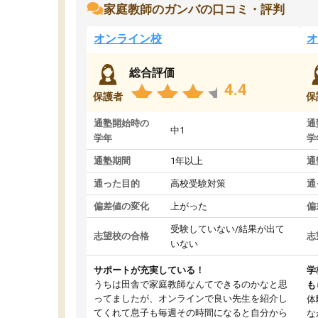
家庭教師のガンバの口コミ・評判
オンライン校
オ
総合評価
4.4
保護者
保
通塾開始時の
通
中1
学年
学
通塾期間
1年以上
通
通った目的
高校受験対策
通
偏差値の変化
上がった
偏
受験していない/結果が出て
志望校の合格
志
いない
サポートが充実している！
学
うちは田舎で家庭教師なんてできるのかなと思
も
ってましたが、オンラインで良い先生を紹介し
体
てくれて息子も毎週その時間になると自分から
な