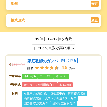
学年
変更
授業形式
変更
19
件中
1～19
件を表示
家庭教師のガンバ
詳しく見る
4.5
評価
（3件）
対象学年
小1～小6
中1～中3
高1～高3
授業形式
オンライン個別指導(1:1)
家庭教師
目的
私立中学受験対策
国公立中高一貫校受験対策
高校受験対策
大学入学共通テスト対策
国公立2次試験対策
難関私立受験対策