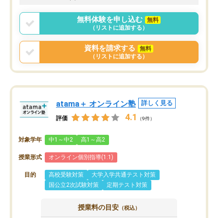
無料体験を申し込む
無料
（リストに追加する）
資料を請求する
無料
（リストに追加する）
atama＋ オンライン塾
詳しく見る
4.1
評価
（9件）
対象学年
中1～中2
高1～高2
授業形式
オンライン個別指導(1:1)
目的
高校受験対策
大学入学共通テスト対策
国公立2次試験対策
定期テスト対策
授業料の目安
（税込）