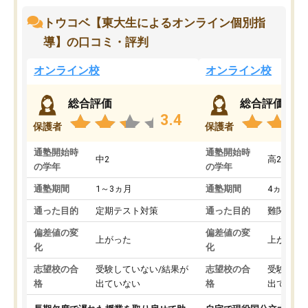
トウコベ【東大生によるオンライン個別指
導】の口コミ・評判
オンライン校
オンライン校
総合評価
総合評価
3.4
保護者
保護者
通塾開始時
通塾開始時
中2
高2
の学年
の学年
通塾期間
1～3ヵ月
通塾期間
4ヵ月～1
通った目的
定期テスト対策
通った目的
難関私立
偏差値の変
偏差値の変
上がった
上がった
化
化
志望校の合
受験していない/結果が
志望校の合
受験して
格
出ていない
格
出ていな