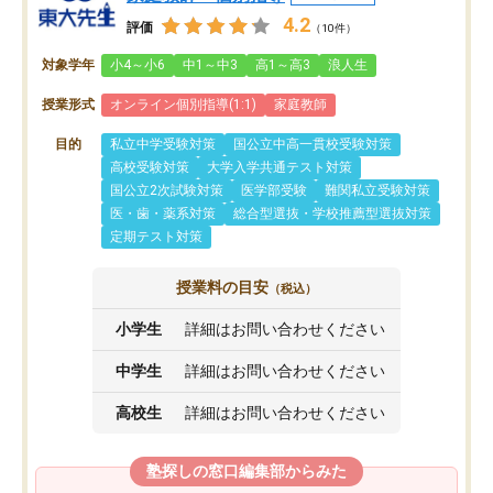
4.2
評価
（10件）
対象学年
小4～小6
中1～中3
高1～高3
浪人生
授業形式
オンライン個別指導(1:1)
家庭教師
目的
私立中学受験対策
国公立中高一貫校受験対策
高校受験対策
大学入学共通テスト対策
国公立2次試験対策
医学部受験
難関私立受験対策
医・歯・薬系対策
総合型選抜・学校推薦型選抜対策
定期テスト対策
授業料の目安
（税込）
小学生
詳細はお問い合わせください
中学生
詳細はお問い合わせください
高校生
詳細はお問い合わせください
塾探しの窓口編集部からみた