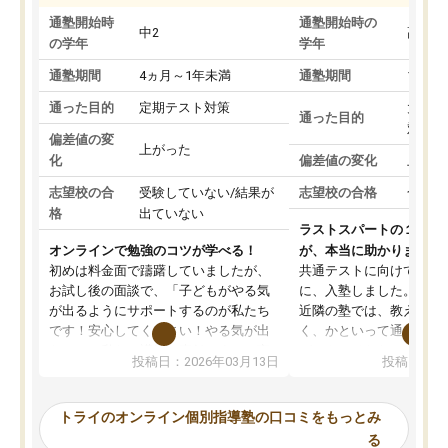
通塾開始時
通塾開始時の
中2
高3
の学年
学年
通塾期間
4ヵ月～1年未満
通塾期間
1～3
通った目的
定期テスト対策
大学入
通った目的
対策
偏差値の変
上がった
化
偏差値の変化
上がっ
志望校の合
受験していない/結果が
志望校の合格
合格し
格
出ていない
ラストスパートの１か月
オンラインで勉強のコツが学べる！
が、本当に助かりました
初めは料金面で躊躇していましたが、
共通テストに向けての追
お試し後の面談で、「子どもがやる気
に、入塾しました。田舎
が出るようにサポートするのが私たち
近隣の塾では、教えても
です！安心してください！やる気が出
く、かといって通うには
ないのは私たち講師の責任です」と言
が、トライならオンライ
投稿日：2026年03月13日
投稿日：20
ってくださり、確かに！と考えて、思
可能なので本当に助かり
い切って入塾しました。英語が苦手だ
テストの内容重視でした
ったんですが、学生の先生から学ぶこ
らないところをピンポイ
トライのオンライン個別指導塾の口コミをもっとみ
とで、勉強のコツみたいなものをつか
頂いて、とてもわかりや
る