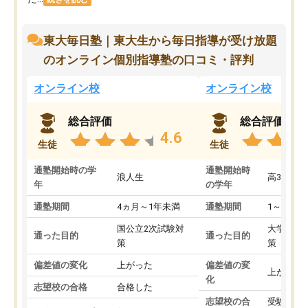
東大毎日塾｜東大生から毎日指導が受け放題
のオンライン個別指導塾の口コミ・評判
オンライン校
オンライン校
総合評価
総合評価
4.6
生徒
生徒
通塾開始時の学
通塾開始時
浪人生
高3
年
の学年
通塾期間
4ヵ月～1年未満
通塾期間
1～3ヵ月
国公立2次試験対
大学入学
通った目的
通った目的
策
策
偏差値の変化
上がった
偏差値の変
上がった
化
志望校の合格
合格した
志望校の合
受験して