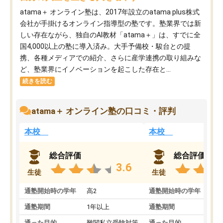
atama＋ オンライン塾は、2017年設立のatama plus株式
会社が手掛けるオンライン指導型の塾です。塾業界では新
しい存在ながら、独自のAI教材「atama＋」は、すでに全
国4,000以上の塾に導入済み。大手予備校・駿台との提
携、各種メディアでの紹介、さらに産学連携の取り組みな
ど、塾業界にイノベーションを起こした存在と...
続きを読む
atama＋ オンライン塾の口コミ・評判
本校
本校
総合評価
総合評価
3.6
生徒
生徒
通塾開始時の学年
高2
通塾開始時の学年
中
通塾期間
1年以上
通塾期間
通った目的
難関私立受験対策
通った目的