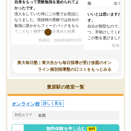
自身をもって受験勉強を進められてよ
格
出ていな
かったです。
浪人をしていた時にこの塾でお世話に
いいとは思いますが、料
なりました。現役時の受験では自分の
す。
勉強に誰かからフィードバックをもら
自分が朝型なので、自習
うことなく独学で勉強を進めた結果、
つ、手助けしてくれる設
入試本番に地歴の学習が間に合わず不
この塾を選びました。
投稿日：2026年08月01日
合格となってしまいました。その経験
投稿日：20
を踏まえ、浪人が決まった際に勉強計
画を考えてもらえる塾を探した結果、
東大毎日塾にたどり着きました。学習
東大毎日塾｜東大生から毎日指導が受け放題のオン
の長期計画や日々の勉強のやり方につ
ライン個別指導塾の口コミをもっとみる
いて客観的なアドバイスをいただけた
ので、自信をもって受験勉強を進める
ことができました。自分のように勉強
豊原駅の教室一覧
のやり方や進捗管理で苦労している方
には特におすすめしたい塾です。
オンライン校
詳しく見る
対応エリア
全国
無料体験を申し込む
無料