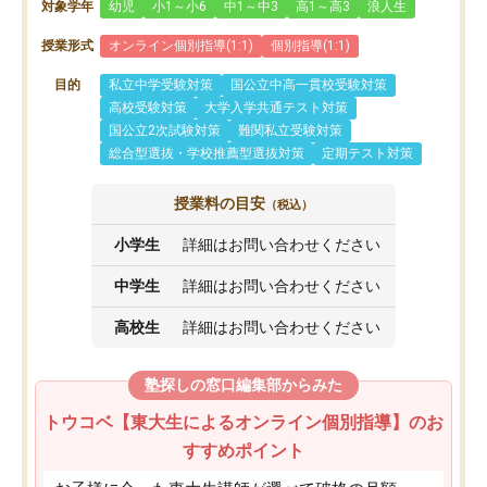
対象学年
幼児
小1～小6
中1～中3
高1～高3
浪人生
授業形式
オンライン個別指導(1:1)
個別指導(1:1)
目的
私立中学受験対策
国公立中高一貫校受験対策
高校受験対策
大学入学共通テスト対策
国公立2次試験対策
難関私立受験対策
総合型選抜・学校推薦型選抜対策
定期テスト対策
授業料の目安
（税込）
小学生
詳細はお問い合わせください
中学生
詳細はお問い合わせください
高校生
詳細はお問い合わせください
塾探しの窓口編集部からみた
トウコベ【東大生によるオンライン個別指導】のお
すすめポイント