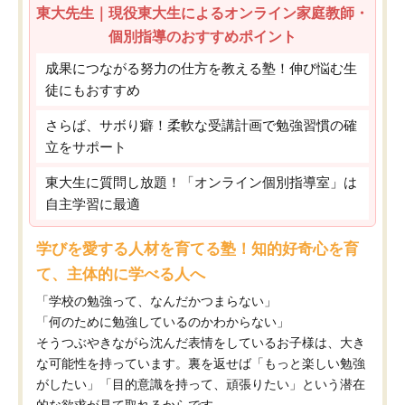
東大先生｜現役東大生によるオンライン家庭教師・
個別指導のおすすめポイント
成果につながる努力の仕方を教える塾！伸び悩む生
徒にもおすすめ
さらば、サボり癖！柔軟な受講計画で勉強習慣の確
立をサポート
東大生に質問し放題！「オンライン個別指導室」は
自主学習に最適
学びを愛する人材を育てる塾！知的好奇心を育
て、主体的に学べる人へ
「学校の勉強って、なんだかつまらない」
「何のために勉強しているのかわからない」
そうつぶやきながら沈んだ表情をしているお子様は、大き
な可能性を持っています。裏を返せば「もっと楽しい勉強
がしたい」「目的意識を持って、頑張りたい」という潜在
的な欲求が見て取れるからです。