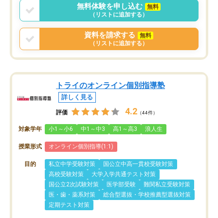
無料体験を申し込む
無料
（リストに追加する）
資料を請求する
無料
（リストに追加する）
トライのオンライン個別指導塾
詳しく見る
4.2
評価
（44件）
対象学年
小1～小6
中1～中3
高1～高3
浪人生
授業形式
オンライン個別指導(1:1)
目的
私立中学受験対策
国公立中高一貫校受験対策
高校受験対策
大学入学共通テスト対策
国公立2次試験対策
医学部受験
難関私立受験対策
医・歯・薬系対策
総合型選抜・学校推薦型選抜対策
定期テスト対策