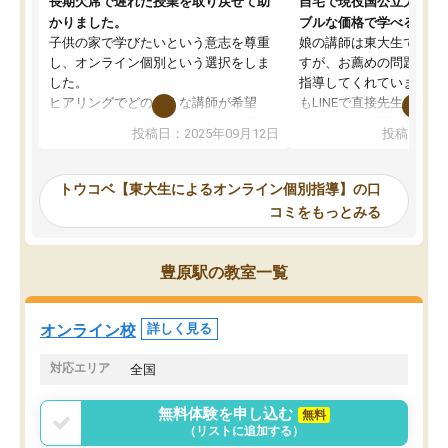
長期欠席で遅れた授業を取り戻せて助
自宅で現役国公立大学生
かりました。
ブルな価格で学べる
子供の家で学びたいという意志を尊重
娘の講師は東大生では無
し、オンライン個別という選択をしま
すが、お薦めの問題集や
した。
指導してくれています。2
ヒアリングでどのような講師が希望
もLINEで直接先生に質問
か、オプションは付帯するかなど選ぶ
教科でも)。受講科目や
投稿日：2025年09月12日
投稿日：20
事が出来ました。
めれるので、個人に合っ
講師とのマッチング後講師との初回ミ
ると思います。カリキュ
ーティングを行い、その講師で良いか
いなのがあり(有料)、受
トウコベ【東大生によるオンライン個別指導】の口
他の講師を希望するか子供との相性も
ことをどんなスケジュー
コミをもっとみる
見てから講師を決定する事ができま
くか相談したのですが、
す。
ち期待したものではなく
うちの子は、初回面談の講師の方で決
内容でした。それでも明
豊原駅の教室一覧
定しました。
やる気も出ましたし、苦
くなってきたようなので
オンラインツールを使用した単語帳の
お願いして良かったと思
オンライン校
詳しく見る
共有があり宿題もそちらで出される形
も合わなければチェンジ
でした。
娘は3科目ともずっと同
対応エリア
全国
2ヶ月で担当講師の方がお辞めになると
言う事で講師変更の申し出があり、あ
無料体験を申し込む
無料
まりに短期での変更だった為、塾に通
（リストに追加する）
う事にして退会しました。遅れも取り