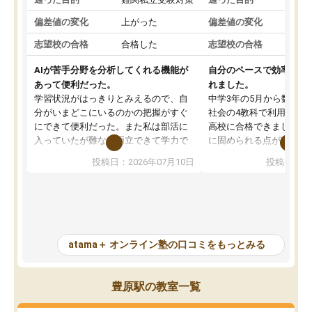
偏差値の変化
上がった
偏差値の変化
志望校の合格
合格した
志望校の合格
AIが苦手分野を分析してくれる機能が
自分のペースで効率よく
あって便利だった。
れました。
学習状況がはっきりとみえるので、自
中学3年の5月から数学・
分がいまどこにいるのかの把握がすぐ
社会の4教科で利用し、偏
にできて便利だった。また私は部活に
高校に合格できました。
入っていたが難なく両立できて学力で
に固められる点が魅力で
も部活でも結果を残すことができてよ
れる「ウォームアップ」
投稿日：2026年07月10日
投稿日：20
かった。また問題演習の際に、自分が
項目のおかげで、手軽に
一度間違えた問題を繰り返し学習でき
せられます。何度も間違
たので苦手だった英語の克服につなが
「特訓」項目で徹底的に
った点もよかった。ただAIをアピール
め、苦手克服に非常に役
して活用するのは良かった点もあった
また、その日の勉強時間
が、自分で自分の管理ができない人に
元数が可視化されるので
atama＋ オンライン塾の口コミをもっとみる
とっては難しい部分もあるのではない
しながら意欲的に取り組
かと思った。
常に効果を実感している
になった現在も大学受験
豊原駅の教室一覧
して利用しており、自信
すめできる塾です。