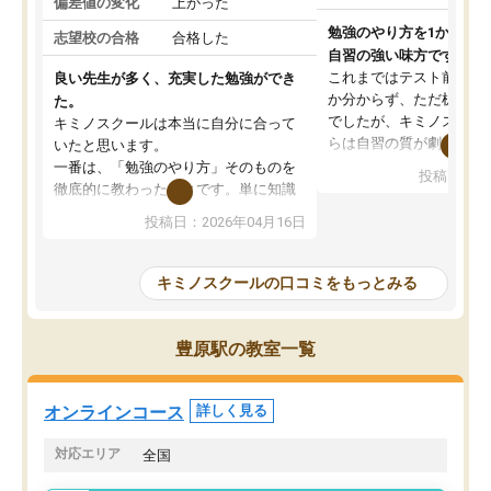
偏差値の変化
上がった
勉強のやり方を1から教
志望校の合格
合格した
自習の強い味方です。
これまではテスト前に何
良い先生が多く、充実した勉強ができ
か分からず、ただ机に座
た。
でしたが、キミノスクー
キミノスクールは本当に自分に合って
らは自習の質が劇的に変
いたと思います。
先生が毎日何をすべきか
一番は、「勉強のやり方」そのものを
投稿日：20
を明確にしてくれるので
徹底的に教わったことです。単に知識
ずに学習に取り組めるよ
を詰め込むのではなく、自学自習の習
投稿日：2026年04月16日
が一番の収穫です。
慣が身につくよう並走してくれるの
授業で教えてもらうとい
で、通塾日以外も机に向かうのが苦で
の仕方をコーチングして
はなくなりました。
キミノスクールの口コミをもっとみる
ルなので、家での学習習
身につきました。結果と
講師の方との距離も近く、親身なコー
た英語の偏差値が10以上
チングのおかげで、停滞期もモチベー
豊原駅の教室一覧
していた公立高校に無事
ションを維持できました。「やらされ
た。自分から学ぶ姿勢を
る勉強」から「目標のための勉強」へ
たい家庭には本当におす
意識が変わったことが、目標校への合
オンラインコース
詳しく見る
思います。
格に繋がったと思います。
対応エリア
全国