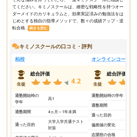
てください。キミノスクールは、緻密な戦略性を持つオー
ダーメイドのカリキュラムと、効果実証済みの勉強法をは
じめとする独自の指導メソッドで、数々の成績アップ・逆
転合格...
続きを読む
キミノスクールの口コミ・評判
柏校
オンラインコース
総合評価
総合評価
4.2
生徒
生徒
通塾開始時の
通塾開始時の学年
中
高1
学年
通塾期間
通塾期間
4ヵ月～1年未満
通った目的
大学入学共通テスト
通った目的
偏差値の変化
対策
志望校の合格