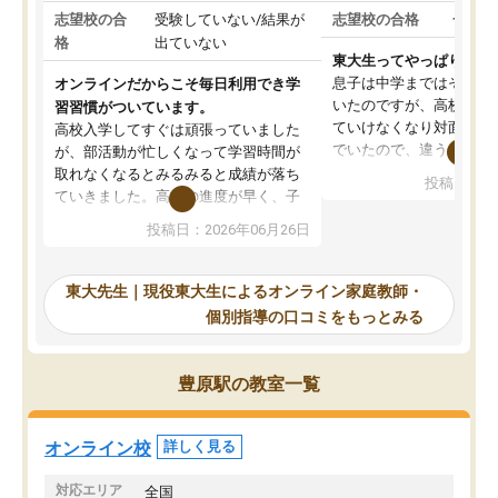
志望校の合
受験していない/結果が
志望校の合格
合格し
格
出ていない
東大生ってやっぱりすご
息子は中学まではそこそ
オンラインだからこそ毎日利用でき学
いたのですが、高校に入
習習慣がついています。
ていけなくなり対面の塾
高校入学してすぐは頑張っていました
でいたので、違うアプロ
が、部活動が忙しくなって学習時間が
考えて入りました。地元
取れなくなるとみるみると成績が落ち
投稿日：20
で、当初は模試でD判定
ていきました。高校の進度が早く、子
していたのですが、やは
供も家に帰って勉強の話すると嫌な反
投稿日：2026年06月26日
験勉強に詳しく、先生か
応を示します。東大先生にお願いして
受け合格できました。ま
からは効率的な計画を先生が立ててく
自習室が毎日使えていつ
れるので、親としても安心です。毎日
東大先生｜現役東大生によるオンライン家庭教師・
るのが心強かったようで
使える自習室とかもあり、わからない
個別指導の口コミをもっとみる
謝です。
ところがあれば先生が回答してくれる
のも重宝しています。
豊原駅の教室一覧
オンライン校
詳しく見る
対応エリア
全国