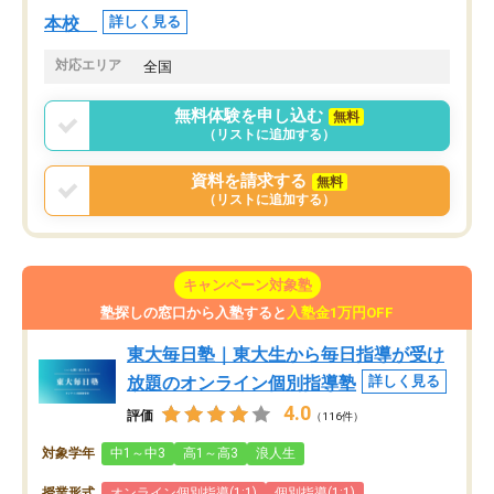
本校
詳しく見る
対応エリア
全国
無料体験を申し込む
無料
（リストに追加する）
資料を請求する
無料
（リストに追加する）
キャンペーン対象塾
塾探しの窓口から入塾すると
入塾金1万円OFF
東大毎日塾｜東大生から毎日指導が受け
放題のオンライン個別指導塾
詳しく見る
4.0
評価
（116件）
対象学年
中1～中3
高1～高3
浪人生
授業形式
オンライン個別指導(1:1)
個別指導(1:1)