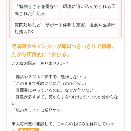
「勉強せざるを得ない」環境に追い込んでくれる工
夫された仕組み
質問対応など、サポート体制も充実。推薦や医学部
対策もOK
専属東大生メンターが毎日つきっきりで指導。
だから圧倒的に「伸びる」
こんなお悩み、ありませんか？
「部活やスマホに夢中で、勉強しない…」
「このままで受験に間に合うのか不安…」
「真面目にやっているのに、なぜか伸びない…」
「課題が多すぎて、何から手をつければいいのか分からな
い…」
「親の言うことは反発する…」
東大毎日塾に相談して、これらのお悩みを解決していっ
た...
続きを読む