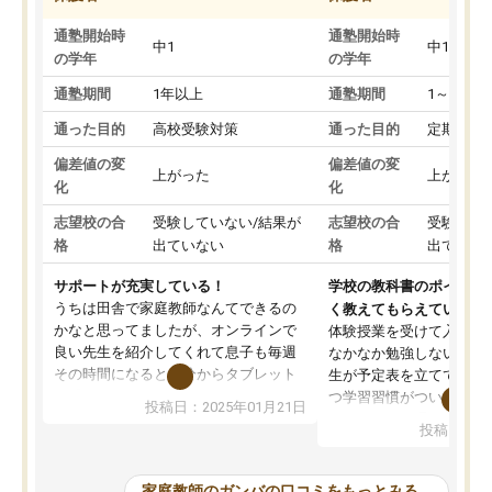
通塾開始時
通塾開始時
中1
中1
の学年
の学年
通塾期間
1年以上
通塾期間
1～3ヵ月
通った目的
高校受験対策
通った目的
定期テス
偏差値の変
偏差値の変
上がった
上がった
化
化
志望校の合
受験していない/結果が
志望校の合
受験して
格
出ていない
格
出ていな
サポートが充実している！
学校の教科書のポイント
うちは田舎で家庭教師なんてできるの
く教えてもらえている
かなと思ってましたが、オンラインで
体験授業を受けて入塾し
良い先生を紹介してくれて息子も毎週
なかなか勉強しない息子
その時間になると自分からタブレット
生が予定表を立ててくれ
を開いてzoomを繋げるようになりまし
つ学習習慣がついてきま
投稿日：2025年01月21日
た！5科目なんでもOKなのもとても気
オンラインで週に一度の
投稿日：20
に入っています
指導が無い日も予定表に
成績もだいぶ下の方でしたが、通い始
したり、LINEでわから
めて1年ほどだった今では平均点以上の
問できるのでとても助か
家庭教師のガンバの口コミをもっとみる