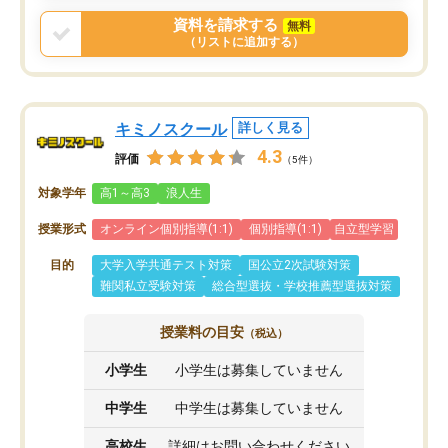
戻せ、授業内容や講師の方は良かった
資料を請求する
無料
と思います。
（リストに追加する）
キミノスクール
詳しく見る
4.3
評価
（5件）
対象学年
高1～高3
浪人生
授業形式
オンライン個別指導(1:1)
個別指導(1:1)
自立型学習
目的
大学入学共通テスト対策
国公立2次試験対策
難関私立受験対策
総合型選抜・学校推薦型選抜対策
授業料の目安
（税込）
小学生
小学生は募集していません
中学生
中学生は募集していません
高校生
詳細はお問い合わせください