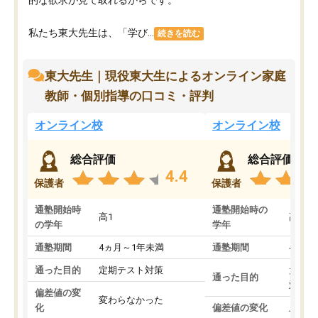
私たち東大先生は、「学び...
続きを読む
東大先生｜現役東大生によるオンライン家庭
教師・個別指導の口コミ・評判
オンライン校
オンライン校
総合評価
総合評価
4.4
保護者
保護者
通塾開始時
通塾開始時の
高1
高3
の学年
学年
通塾期間
4ヵ月～1年未満
通塾期間
4ヵ月
通った目的
定期テスト対策
大学入
通った目的
対策
偏差値の変
変わらなかった
化
偏差値の変化
上がっ