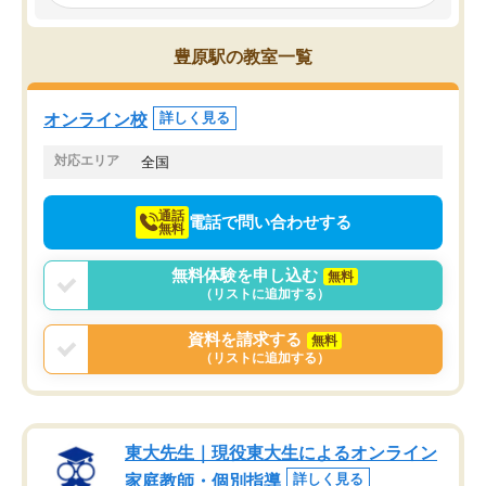
み、徐々に成績が上がったらいいなと
していました。一生を左
思っていました。何が今足りないのか
スト、多少お金がかかっ
を的確に指導いただき、子どももびっ
思い切って入塾してよか
豊原駅の教室一覧
くりするほど楽しんでやる気を持って
塾を受けています。狙い通り、少しず
つ成績も上がり、苦手意識も無くなっ
オンライン校
詳しく見る
てきたので、さらに苦手な数学も追加
でお願いしました。来年の高校受験に
対応エリア
全国
向けて頑張っています。
通話
電話で問い合わせする
無料
無料体験を申し込む
無料
（リストに追加する）
資料を請求する
無料
（リストに追加する）
東大先生｜現役東大生によるオンライン
家庭教師・個別指導
詳しく見る