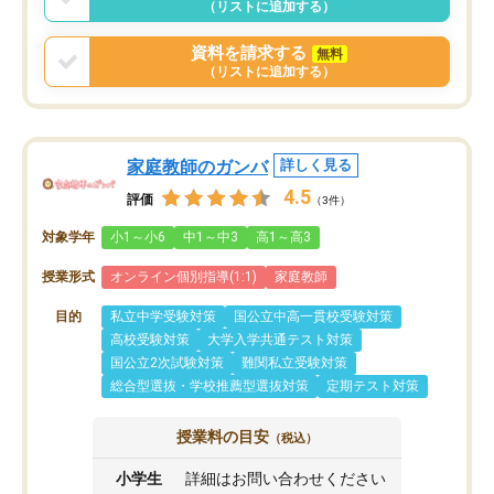
（リストに追加する）
資料を請求する
無料
（リストに追加する）
家庭教師のガンバ
詳しく見る
4.5
評価
（3件）
対象学年
小1～小6
中1～中3
高1～高3
授業形式
オンライン個別指導(1:1)
家庭教師
目的
私立中学受験対策
国公立中高一貫校受験対策
高校受験対策
大学入学共通テスト対策
国公立2次試験対策
難関私立受験対策
総合型選抜・学校推薦型選抜対策
定期テスト対策
授業料の目安
（税込）
小学生
詳細はお問い合わせください