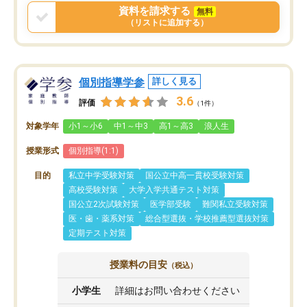
資料を請求する
無料
（リストに追加する）
個別指導学参
詳しく見る
3.6
評価
（1件）
対象学年
小1～小6
中1～中3
高1～高3
浪人生
授業形式
個別指導(1:1)
目的
私立中学受験対策
国公立中高一貫校受験対策
高校受験対策
大学入学共通テスト対策
国公立2次試験対策
医学部受験
難関私立受験対策
医・歯・薬系対策
総合型選抜・学校推薦型選抜対策
定期テスト対策
授業料の目安
（税込）
小学生
詳細はお問い合わせください