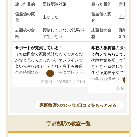
通った目的
高校受験対策
通った目的
定期テス
偏差値の変
偏差値の変
上がった
上がった
化
化
志望校の合
受験していない/結果が
志望校の合
受験して
格
出ていない
格
出ていな
サポートが充実している！
学校の教科書のポイント
うちは田舎で家庭教師なんてできるの
く教えてもらえている
かなと思ってましたが、オンラインで
体験授業を受けて入塾し
良い先生を紹介してくれて息子も毎週
なかなか勉強しない息子
その時間になると自分からタブレット
生が予定表を立ててくれ
を開いてzoomを繋げるようになりまし
つ学習習慣がついてきま
投稿日：2025年01月21日
た！5科目なんでもOKなのもとても気
オンラインで週に一度の
投稿日：20
に入っています
指導が無い日も予定表に
成績もだいぶ下の方でしたが、通い始
したり、LINEでわから
めて1年ほどだった今では平均点以上の
問できるのでとても助か
家庭教師のガンバの口コミをもっとみる
科目が増えてきました！あと1年受験ま
であるので無料の週末教室を使用しな
がら頑張って欲しいと思います！
宇都宮駅の教室一覧