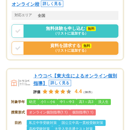
オンライン校
詳しく見る
対応エリア
全国
無料体験を申し込む
無料
（リストに追加する）
資料を請求する
無料
（リストに追加する）
トウコベ【東大生によるオンライン個別
指導】
詳しく見る
4.4
評価
（38件）
対象学年
幼児
小1～小6
中1～中3
高1～高3
浪人生
授業形式
オンライン個別指導(1:1)
個別指導(1:1)
目的
私立中学受験対策
国公立中高一貫校受験対策
高校受験対策
大学入学共通テスト対策