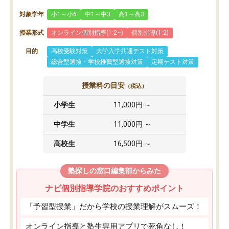
対象学年
小1～小6
中1～中3
高1～高3
授業形式
オンライン個別指導(1:2~)
個別指導(1:2)
目的
高校受験対策
大学入学共通テスト対策
総合型選抜・学校推薦型選抜対策
定期テスト対策
授業料の目安
（税込）
小学生
11,000円 ～
中学生
11,000円 ～
高校生
16,500円 ～
塾探しの窓口編集部からみた
ナビ個別指導学院のおすすめポイント
「予習型授業」だから学校の授業理解がスムーズ！
オンライン指導と塾生専用アプリで死角なし！