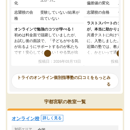
化
偏差値の変化
上がっ
志望校の合
受験していない/結果が
志望校の合格
合格し
格
出ていない
ラストスパートの１か月
オンラインで勉強のコツが学べる！
が、本当に助かりました
初めは料金面で躊躇していましたが、
共通テストに向けての追
お試し後の面談で、「子どもがやる気
に、入塾しました。田舎
が出るようにサポートするのが私たち
近隣の塾では、教えても
です！安心してください！やる気が出
く、かといって通うには
ないのは私たち講師の責任です」と言
が、トライならオンライ
投稿日：2026年03月13日
投稿日：20
ってくださり、確かに！と考えて、思
可能なので本当に助かり
い切って入塾しました。英語が苦手だ
テストの内容重視でした
ったんですが、学生の先生から学ぶこ
らないところをピンポイ
トライのオンライン個別指導塾の口コミをもっとみ
とで、勉強のコツみたいなものをつか
頂いて、とてもわかりや
る
み、徐々に成績が上がったらいいなと
していました。一生を左
思っていました。何が今足りないのか
スト、多少お金がかかっ
を的確に指導いただき、子どももびっ
思い切って入塾してよか
宇都宮駅の教室一覧
くりするほど楽しんでやる気を持って
塾を受けています。狙い通り、少しず
つ成績も上がり、苦手意識も無くなっ
オンライン校
詳しく見る
てきたので、さらに苦手な数学も追加
でお願いしました。来年の高校受験に
対応エリア
全国