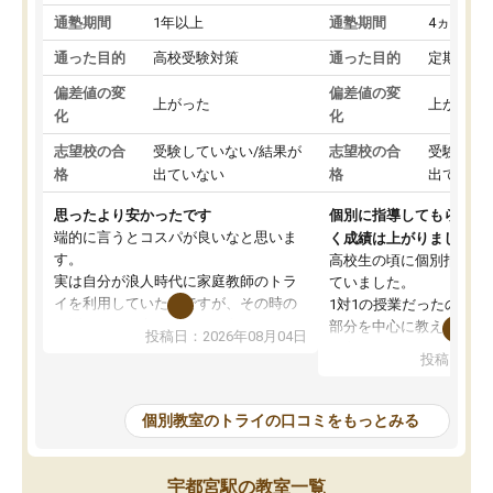
通塾期間
1年以上
通塾期間
4ヵ月～1
通った目的
高校受験対策
通った目的
定期テス
偏差値の変
偏差値の変
上がった
上がった
化
化
志望校の合
受験していない/結果が
志望校の合
受験して
格
出ていない
格
出ていな
思ったより安かったです
個別に指導してもらえる
端的に言うとコスパが良いなと思いま
く成績は上がりました。
す。
高校生の頃に個別指導の
実は自分が浪人時代に家庭教師のトラ
ていました。
イを利用していたのですが、その時の
1対1の授業だったので、
月謝がとても高くトライに良いイメー
部分を中心に教えてもら
投稿日：2026年08月04日
ジがありませんでした。
く良かったです。
投稿日：20
なので、少し不安だったのですが子供
わからないところもその
がどうしても行きたいと言うので利用
すく、理解できるまで丁
し始めた形です。
もらえたので、勉強への
個別教室のトライの口コミをもっとみる
しかし、以前とは違い料金がリーズナ
しずつなくなりました。
ブルでびっくりしました。
その結果成績も上がり、
通って1年以上ですが、勉強への取り組
勉強に取り組めるように
宇都宮駅の教室一覧