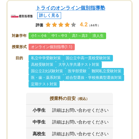
トライのオンライン個別指導塾
詳しく見る
4.2
評価
（44件）
対象学年
小1～小6
中1～中3
高1～高3
浪人生
授業形式
オンライン個別指導(1:1)
目的
私立中学受験対策
国公立中高一貫校受験対策
高校受験対策
大学入学共通テスト対策
国公立2次試験対策
医学部受験
難関私立受験対策
医・歯・薬系対策
総合型選抜・学校推薦型選抜対策
定期テスト対策
授業料の目安
（税込）
小学生
詳細はお問い合わせください
中学生
詳細はお問い合わせください
高校生
詳細はお問い合わせください