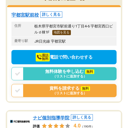
み方が真っすぐに変化（率先して自宅
先生も話しやすく、毎回
で復習や予習をする）し成績も向上し
たのを覚えています。
ています。
自分のペースで学びたい
宇都宮駅前校
詳しく見る
駅前なので送り迎えが少々負担になっ
業が苦手な人には特にお
ていますが、それを加味しても通って
塾だと思います。
住所
栃木県宇都宮市駅前通り1丁目4-6 宇都宮西口ビ
損はないなと感じています。
ルｄ棟1F
地図を見る
最寄り駅
JR日光線 宇都宮駅
通話
電話で問い合わせする
無料
無料体験を申し込む
無料
（リストに追加する）
資料を請求する
無料
（リストに追加する）
ナビ個別指導学院
詳しく見る
4.0
評価
（190件）