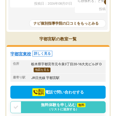
れています。
ら頑張れる」と気に入り
投稿日：2026年08月01日
先生は良い方が多く、いつも笑顔で対
以上お世話になっていま
投稿日：20
応して頂けるので安心してお任せする
ても分かりやすく、学校
ことができます。
き方や、子どもに合った
教室は少し狭い印象なので夜の時間帯
方を丁寧に教えてくださ
ナビ個別指導学院の口コミをもっとみる
など生徒さんが多い時間帯は手狭では
が深まっていると感じま
ないかな？と感じます。
熱心で、一人ひとりの苦
また駅前にあるのでアクセスは良いで
握し、復習や講習を通し
宇都宮駅の教室一覧
すが駐車場がないのでお迎えの際に近
ポートしてくださいます
隣のコインパーキングを利用または路
前より勉強に前向きに取
上駐車をするしかない点が少し不便で
になり、安心して通わせ
宇都宮東校
詳しく見る
す。
感じています。これから
りたいと思える塾です。
住所
栃木県宇都宮市元今泉3丁目20-16大光ビル2F D
地図を見る
最寄り駅
JR日光線 宇都宮駅
通話
電話で問い合わせする
無料
無料体験を申し込む
無料
（リストに追加する）