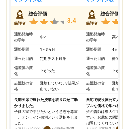
総合評価
総合評価
3.4
保護者
保護者
通塾開始時
通塾開始時
中2
高2
の学年
の学年
通塾期間
1～3ヵ月
通塾期間
4ヵ月～1
通った目的
定期テスト対策
通った目的
難関私立
偏差値の変
偏差値の変
上がった
上がった
化
化
志望校の合
受験していない/結果が
志望校の合
受験して
格
出ていない
格
出ていな
長期欠席で遅れた授業を取り戻せて助
自宅で現役国公立大学生
かりました。
ブルな価格で学べる
子供の家で学びたいという意志を尊重
娘の講師は東大生では無
し、オンライン個別という選択をしま
すが、お薦めの問題集や
した。
指導してくれています。2
ヒアリングでどのような講師が希望
もLINEで直接先生に質問