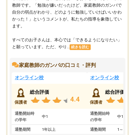
教師です。「勉強が嫌いだったけど、家庭教師のガンバで
自分の弱点がわかり、どのように勉強していけばいいかわ
かった！」というコメントが、私たちの指導を象徴してい
ます。
すべてのお子さんは、本心では「できるようになりたい」
と願っています。ただ、やり...
続きを読む
家庭教師のガンバの口コミ・評判
オンライン校
オンライン校
総合評価
総合評価
4.4
保護者
保護者
通塾開始時
通塾開始時
中1
中1
の学年
の学年
通塾期間
1年以上
通塾期間
1～3ヵ月