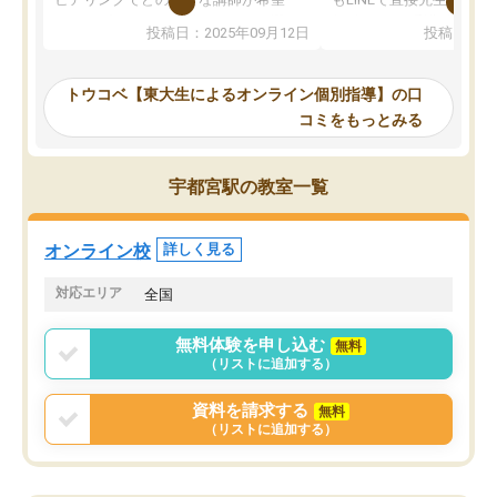
か、オプションは付帯するかなど選ぶ
教科でも)。受講科目や
投稿日：2025年09月12日
投稿日：20
事が出来ました。
めれるので、個人に合っ
講師とのマッチング後講師との初回ミ
ると思います。カリキュ
ーティングを行い、その講師で良いか
いなのがあり(有料)、受
トウコベ【東大生によるオンライン個別指導】の口
他の講師を希望するか子供との相性も
ことをどんなスケジュー
コミをもっとみる
見てから講師を決定する事ができま
くか相談したのですが、
す。
ち期待したものではなく
うちの子は、初回面談の講師の方で決
内容でした。それでも明
宇都宮駅の教室一覧
定しました。
やる気も出ましたし、苦
くなってきたようなので
オンラインツールを使用した単語帳の
お願いして良かったと思
オンライン校
詳しく見る
共有があり宿題もそちらで出される形
も合わなければチェンジ
でした。
娘は3科目ともずっと同
対応エリア
全国
2ヶ月で担当講師の方がお辞めになると
言う事で講師変更の申し出があり、あ
無料体験を申し込む
無料
まりに短期での変更だった為、塾に通
（リストに追加する）
う事にして退会しました。遅れも取り
戻せ、授業内容や講師の方は良かった
資料を請求する
無料
と思います。
（リストに追加する）