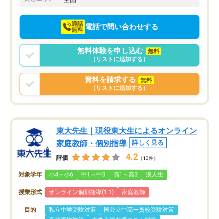
向けて頑張っています。
通話
電話で問い合わせする
無料
無料体験を申し込む
無料
（リストに追加する）
資料を請求する
無料
（リストに追加する）
東大先生｜現役東大生によるオンライン
家庭教師・個別指導
詳しく見る
4.2
評価
（10件）
対象学年
小4～小6
中1～中3
高1～高3
浪人生
授業形式
オンライン個別指導(1:1)
家庭教師
目的
私立中学受験対策
国公立中高一貫校受験対策