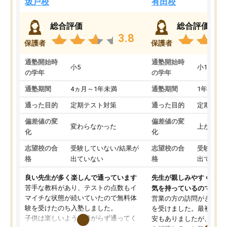
坂戸校
有田校
総合評価
総合評価
3.8
保護者
保護者
通塾開始時
通塾開始時
小5
小1
の学年
の学年
通塾期間
4ヵ月～1年未満
通塾期間
1年以上
通った目的
定期テスト対策
通った目的
定期テス
偏差値の変
偏差値の変
変わらなかった
上がった
化
化
志望校の合
受験していない/結果が
志望校の合
受験して
格
出ていない
格
出ていな
良い先生が多く楽しんで通っています
先生が親しみやすく勉強
苦手な教科があり、テストの点数もイ
気を持っているので安心
マイチな状態が続いていたので無料体
営業の方の訪問がきっか
験を受けたのち入塾しました。
を受けました。最初は続
子供は楽しいようで嫌がらず通ってく
安もありましたが、子ど