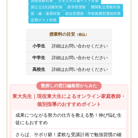
高校受験対策
大学入学共通テスト対策
国公立2次試験対策
医学部受験
難関私立受験対策
医・歯・薬系対策
総合型選抜・学校推薦型選抜対策
定期テスト対策
授業料の目安
（税込）
小学生
詳細はお問い合わせください
中学生
詳細はお問い合わせください
高校生
詳細はお問い合わせください
塾探しの窓口編集部からみた
東大先生｜現役東大生によるオンライン家庭教師・
個別指導のおすすめポイント
成果につながる努力の仕方を教える塾！伸び悩む生
徒にもおすすめ
さらば、サボり癖！柔軟な受講計画で勉強習慣の確