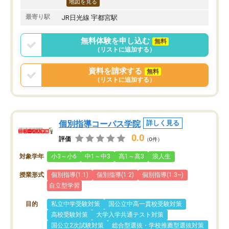
地図を見る
最寄り駅
JR日光線 宇都宮駅
無料体験を申し込む
無料
（リストに追加する）
資料を請求する
無料
（リストに追加する）
個別指導コーパス学院
詳しく見る
0.0
評価
（0件）
対象学年
小3～小6
中1～中3
高1～高3
浪人生
授業形式
個別指導(1:1)
個別指導(1:2)
個別指導(1:3~)
自立型学習
目的
私立中学受験対策
国公立中高一貫校受験対策
高校受験対策
大学入学共通テスト対策
国公立2次試験対策
総合型選抜・学校推薦型選抜対策