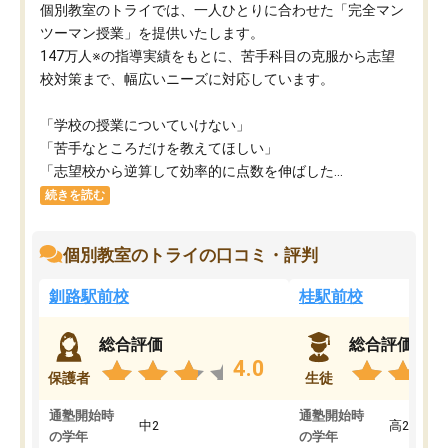
個別教室のトライでは、一人ひとりに合わせた「完全マン
ツーマン授業」を提供いたします。​
147万人※の指導実績をもとに、苦手科目の克服から志望
校対策まで、幅広いニーズに対応しています。​
「学校の授業についていけない」​
「苦手なところだけを教えてほしい」​
「志望校から逆算して効率的に点数を伸ばした...
続きを読む
個別教室のトライの口コミ・評判
釧路駅前校
桂駅前校
総合評価
総合評価
4.0
保護者
生徒
通塾開始時
通塾開始時
中2
高2
の学年
の学年