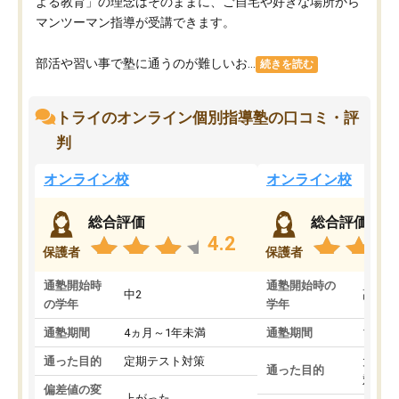
よる教育」の理念はそのままに、ご自宅や好きな場所から
マンツーマン指導が受講できます。
部活や習い事で塾に通うのが難しいお...
続きを読む
トライのオンライン個別指導塾の口コミ・評
判
オンライン校
オンライン校
総合評価
総合評価
4.2
保護者
保護者
通塾開始時
通塾開始時の
中2
高3
の学年
学年
通塾期間
4ヵ月～1年未満
通塾期間
1～3
通った目的
定期テスト対策
大学入
通った目的
対策
偏差値の変
上がった