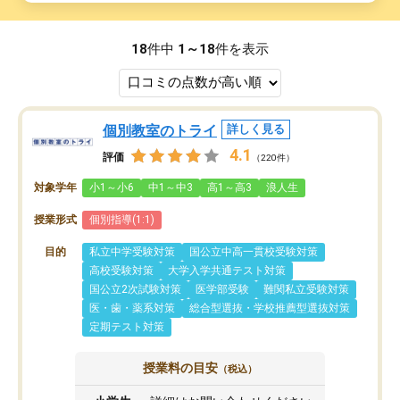
18
件中
1～18
件を表示
個別教室のトライ
詳しく見る
4.1
評価
（220件）
対象学年
小1～小6
中1～中3
高1～高3
浪人生
授業形式
個別指導(1:1)
目的
私立中学受験対策
国公立中高一貫校受験対策
高校受験対策
大学入学共通テスト対策
国公立2次試験対策
医学部受験
難関私立受験対策
医・歯・薬系対策
総合型選抜・学校推薦型選抜対策
定期テスト対策
授業料の目安
（税込）