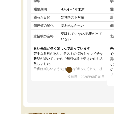
学年
学
通塾期間
4ヵ月～1年未満
通
通った目的
定期テスト対策
通
偏差値の変化
変わらなかった
偏
受験していない/結果が出て
志望校の合格
志
いない
良い先生が多く楽しんで通っています
先
苦手な教科があり、テストの点数もイマイチな
て
状態が続いていたので無料体験を受けたのち入
営
塾しました。
し
子供は楽しいようで嫌がらず通ってくれていま
が
す。
り
投稿日：2026年08月01日
先生は良い方が多く、いつも笑顔で対応して頂
業
けるので安心してお任せすることができます。
方
教室は少し狭い印象なので夜の時間帯など生徒
教
さんが多い時間帯は手狭ではないかな？と感じ
じ
ます。
単
また駅前にあるのでアクセスは良いですが駐車
ポ
場がないのでお迎えの際に近隣のコインパーキ
強