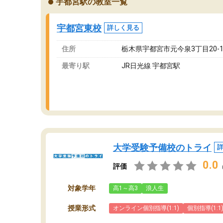
宇都宮駅の教室一覧
ングを利用または路上駐車をするしかない点が
通
少し不便です。
お
宇都宮東校
詳しく見る
住所
栃木県宇都宮市元今泉3丁目20-1
最寄り駅
JR日光線 宇都宮駅
大学受験予備校のトライ
0.0
評価
対象学年
高1～高3
浪人生
授業形式
オンライン個別指導(1:1)
個別指導(1:1