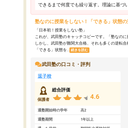
できるまで何度でも繰り返す。理論に基づ
塾なのに授業をしない！「できる」状態の
「日本初！授業をしない塾」
これが、武田塾のキャッチコピーです。「塾なのに
しかし、武田塾が難関大合格、それも多くの逆転合
「できる」状態を...
続きを読む
武田塾の口コミ・評判
逗子校
総合評価
4.6
保護者
通塾開始時の学年
高2
通塾期間
1年以上