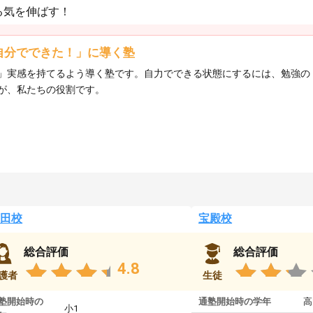
る気を伸ばす！
自分でできた！」に導く塾
」実感を持てるよう導く塾です。自力でできる状態にするには、勉強の
が、私たちの役割です。
田校
宝殿校
総合評価
総合評価
4.8
護者
生徒
塾開始時の
通塾開始時の学年
高
小1