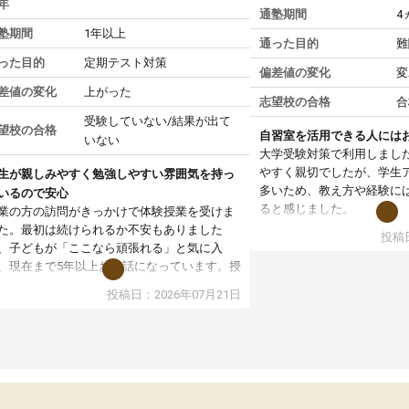
年
通塾期間
4
塾期間
1年以上
通った目的
難
った目的
定期テスト対策
偏差値の変化
変
差値の変化
上がった
志望校の合格
合
受験していない/結果が出て
望校の合格
自習室を活用できる人には
いない
大学受験対策で利用しまし
やすく親切でしたが、学生
生が親しみやすく勉強しやすい雰囲気を持っ
多いため、教え方や経験に
いるので安心
ると感じました。
業の方の訪問がきっかけで体験授業を受けま
た。最初は続けられるか不安もありました
投稿日
授業はホワイトボードを使
、子どもが「ここなら頑張れる」と気に入
ので、図や式を見ながら理
、現在まで5年以上お世話になっています。授
す。また、授業がない日で
はとても分かりやすく、学校とは違った解き
投稿日：2026年07月21日
るため、自宅では集中でき
や、子どもに合った覚え方・考え方を丁寧に
境だと思います。
えてくださるので、理解が深まっていると感
ます。先生方も熱心で、一人ひとりの苦手な
教室全体としては小学生や
元を把握し、復習や講習を通してしっかりサ
い印象でした。大学受験を
ートしてくださいます。子どもも以前より勉
生は、一度体験授業を受け
に前向きに取り組めるようになり、安心して