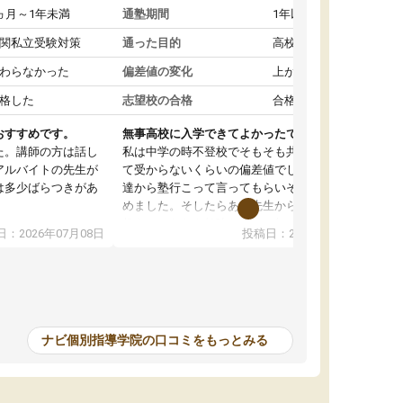
ヵ月～1年未満
通塾期間
1年以上
関私立受験対策
通った目的
高校受験対策
わらなかった
偏差値の変化
上がった
格した
志望校の合格
合格した
おすすめです。
無事高校に入学できてよかったです。
た。講師の方は話し
私は中学の時不登校でそもそも共学の高校なん
アルバイトの先生が
て受からないくらいの偏差値でした。ある日友
は多少ばらつきがあ
達から塾行こって言ってもらいそこから通い始
めました。そしたらある先生から学ぶ楽しさを
教えていただき勉強などして無かったのに自主
：2026年07月08日
投稿日：2026年07月01日
って説明してくれる
室で勉強するくらいハマりました。私の担当の
解しやすかったで
先生は無理に宿題などを押し付けてくるわけで
も自習室を利用でき
もなく優しく接して頂いてその感じが一年以上
ない人には便利な環
続き、お陰様で私は共学の高校に受かりまし
た。ほんと先生達には感謝しています。
ナビ個別指導学院の口コミをもっとみる
中学生の利用者が多
本格的に目指す高校
て自分に合う講師か