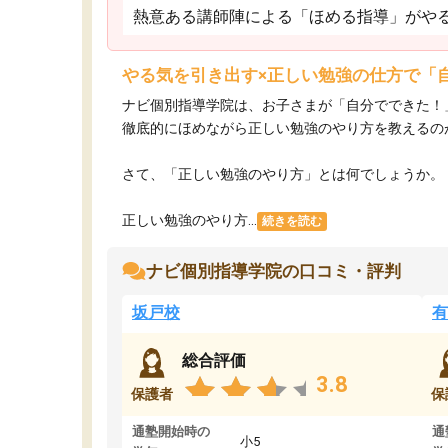
熱意ある講師陣による「ほめる指導」がや
やる気を引き出す×正しい勉強の仕方で「
ナビ個別指導学院は、お子さまが「自分でできた！
徹底的にほめながら正しい勉強のやり方を教えるの
さて、「正しい勉強のやり方」とは何でしょうか。
正しい勉強のやり方...
続きを読む
ナビ個別指導学院の口コミ・評判
坂戸校
有
総合評価
3.8
保護者
保
通塾開始時の
通
小5