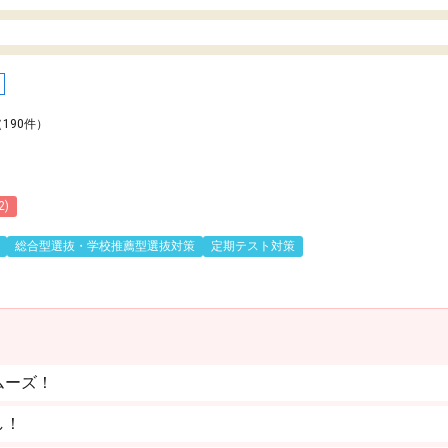
（190件）
2)
総合型選抜・学校推薦型選抜対策
定期テスト対策
ムーズ！
し！