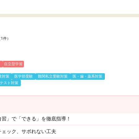
（1件）
)
自立型学習
験対策
医学部受験
難関私立受験対策
医・歯・薬系対策
テスト対策
自習」で「できる」を徹底指導！
チェック、サボれない工夫