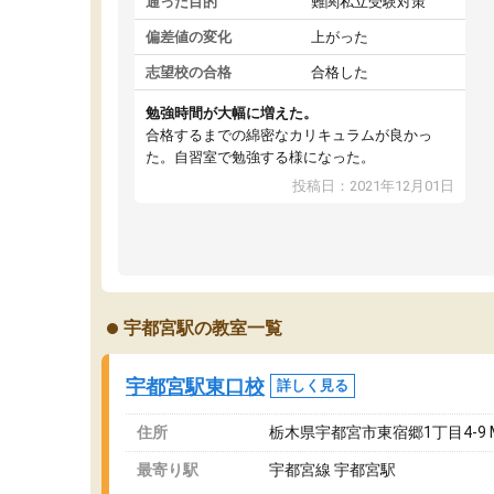
通った目的
難関私立受験対策
偏差値の変化
上がった
志望校の合格
合格した
勉強時間が大幅に増えた。
合格するまでの綿密なカリキュラムが良かっ
た。自習室で勉強する様になった。
投稿日：2021年12月01日
宇都宮駅の教室一覧
宇都宮駅東口校
詳しく見る
住所
栃木県宇都宮市東宿郷1丁目4-9 
最寄り駅
宇都宮線 宇都宮駅