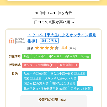
18
件中
1～18
件を表示
トウコベ【東大生によるオンライン個別
指導】
詳しく見る
4.4
評価
（38件）
対象学年
幼児
小1～小6
中1～中3
高1～高3
浪人生
授業形式
オンライン個別指導(1:1)
個別指導(1:1)
目的
私立中学受験対策
国公立中高一貫校受験対策
高校受験対策
大学入学共通テスト対策
国公立2次試験対策
難関私立受験対策
総合型選抜・学校推薦型選抜対策
定期テスト対策
授業料の目安
（税込）