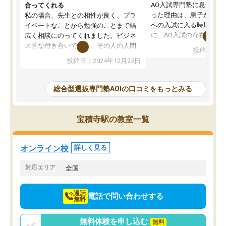
AO入試専門塾に息子を
合ってくれる
った理由は、息子が高校
私の場合、先生との相性が良く、プラ
への入試に入る時期に差
イベートなことから勉強のことまで幅
に、AO入試の存在を息
広く相談にのってくれました。ビジネ
してもその制度で合格し
ス的な付き合いでなく、その人の人間
投稿日：20
たことから、AOIに入塾
性までを適切に把握し、むきあってい
投稿日：2024年12月25日
思いました。
るなぁと強く感じることできました。
AOIでは、カウンセリン
また、他の先生の意見も聞いてみたい
で、AO入試を改めて知
と相談すると、他の先生も紹介してく
総合型選抜専門塾AOIの口コミをもっとみる
それに対しての具体的な
ださり、客観的なアドバイスもいただ
ことでした。更に子供の
くことができました（志望理由・自己
る適正等についても詳し
PR等の添削において）。そして、なに
宝積寺駅の教室一覧
でき、メンターの方々も
より自習室が解放されている点がよか
けてらっしゃいますので
ったです。友達と好きな時間に自習
せることができました。
し、お互いを高めあえる環境がありま
オンライン校
詳しく見る
した。
対応エリア
全国
通話
電話で問い合わせする
無料
無料体験を申し込む
無料