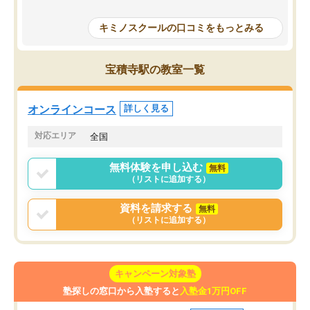
授業で教えてもらうとい
で、通塾日以外も机に向かうのが苦で
の仕方をコーチングして
はなくなりました。
キミノスクールの口コミをもっとみる
ルなので、家での学習習
身につきました。結果と
講師の方との距離も近く、親身なコー
た英語の偏差値が10以上
チングのおかげで、停滞期もモチベー
宝積寺駅の教室一覧
していた公立高校に無事
ションを維持できました。「やらされ
た。自分から学ぶ姿勢を
る勉強」から「目標のための勉強」へ
たい家庭には本当におす
意識が変わったことが、目標校への合
オンラインコース
詳しく見る
思います。
格に繋がったと思います。
対応エリア
全国
無料体験を申し込む
無料
（リストに追加する）
資料を請求する
無料
（リストに追加する）
キャンペーン対象塾
塾探しの窓口から入塾すると
入塾金1万円OFF