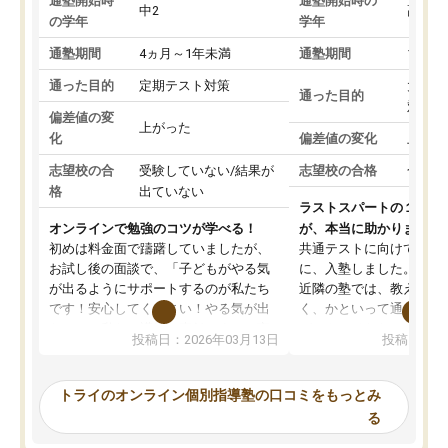
通塾開始時
通塾開始時の
中2
高3
の学年
学年
通塾期間
4ヵ月～1年未満
通塾期間
1～3
通った目的
定期テスト対策
大学入
通った目的
対策
偏差値の変
上がった
化
偏差値の変化
上がっ
志望校の合
受験していない/結果が
志望校の合格
合格し
格
出ていない
ラストスパートの１か月
オンラインで勉強のコツが学べる！
が、本当に助かりました
初めは料金面で躊躇していましたが、
共通テストに向けての追
お試し後の面談で、「子どもがやる気
に、入塾しました。田舎
が出るようにサポートするのが私たち
近隣の塾では、教えても
です！安心してください！やる気が出
く、かといって通うには
ないのは私たち講師の責任です」と言
が、トライならオンライ
投稿日：2026年03月13日
投稿日：20
ってくださり、確かに！と考えて、思
可能なので本当に助かり
い切って入塾しました。英語が苦手だ
テストの内容重視でした
ったんですが、学生の先生から学ぶこ
らないところをピンポイ
トライのオンライン個別指導塾の口コミをもっとみ
とで、勉強のコツみたいなものをつか
頂いて、とてもわかりや
る
み、徐々に成績が上がったらいいなと
していました。一生を左