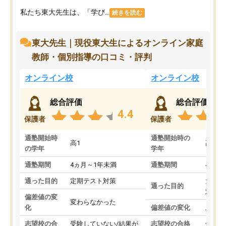
私たち東大先生は、「学び...
続きを読む
東大先生｜現役東大生によるオンライン家庭
教師・個別指導の口コミ・評判
オンライン校
オンライン校
総合評価
総合評価
4.4
保護者
保護者
通塾開始時
通塾開始時の
高1
高3
の学年
学年
通塾期間
4ヵ月～1年未満
通塾期間
4ヵ月
通った目的
定期テスト対策
大学入
通った目的
対策
偏差値の変
変わらなかった
化
偏差値の変化
上がっ
志望校の合
受験していない/結果が
志望校の合格
合格し