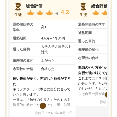
総合評価
総合評価
4.2
生徒
生徒
通塾開始時の
通塾開始時の学年
中
高1
学年
通塾期間
通塾期間
4ヵ月～1年未満
通った目的
大学入学共通テスト
通った目的
偏差値の変化
対策
志望校の合格
偏差値の変化
上がった
勉強のやり方を1から教
志望校の合格
合格した
自習の強い味方です。
これまではテスト前に何
良い先生が多く、充実した勉強ができ
か分からず、ただ机に座
た。
でしたが、キミノスクー
キミノスクールは本当に自分に合って
らは自習の質が劇的に変
いたと思います。
先生が毎日何をすべきか
一番は、「勉強のやり方」そのものを
投稿日：20
を明確にしてくれるので
徹底的に教わったことです。単に知識
ずに学習に取り組めるよ
を詰め込むのではなく、自学自習の習
投稿日：2026年04月16日
が一番の収穫です。
慣が身につくよう並走してくれるの