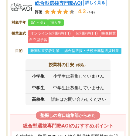
総合型選抜専門塾AOI
詳しく見る
4.3
評価
（3件）
対象学年
高1～高3
浪人生
授業形式
オンライン個別指導(1:1)
個別指導(1:1)
映像授業
自立型学習
目的
難関私立受験対策
総合型選抜・学校推薦型選抜対策
授業料の目安
（税込）
小学生
小学生は募集していません
中学生
中学生は募集していません
高校生
詳細はお問い合わせください
塾探しの窓口編集部からみた
総合型選抜専門塾AOIのおすすめポイント