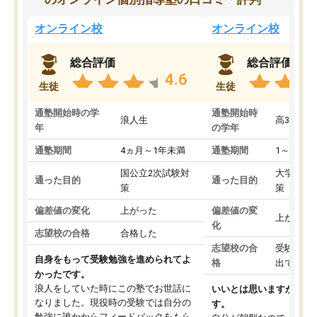
オンライン校
オンライン校
総合評価
総合評価
4.6
生徒
生徒
通塾開始時の学
通塾開始時
浪人生
高3
年
の学年
通塾期間
4ヵ月～1年未満
通塾期間
1～3ヵ月
国公立2次試験対
大学入学
通った目的
通った目的
策
策
偏差値の変化
上がった
偏差値の変
上がった
化
志望校の合格
合格した
志望校の合
受験して
自身をもって受験勉強を進められてよ
格
出ていな
かったです。
浪人をしていた時にこの塾でお世話に
いいとは思いますが、料
なりました。現役時の受験では自分の
す。
勉強に誰かからフィードバックをもら