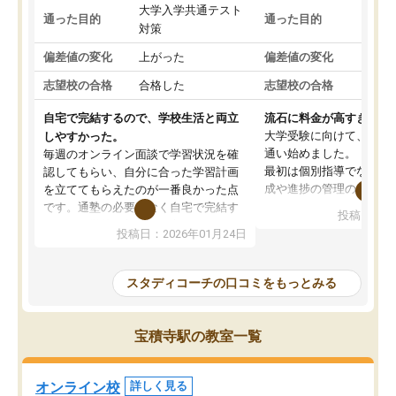
大学入学共通テスト
国公
通った目的
通った目的
対策
策
偏差値の変化
上がった
偏差値の変化
変わ
志望校の合格
合格した
志望校の合格
合格
自宅で完結するので、学校生活と両立
流石に料金が高すぎる
大学受験に向けて、高2
しやすかった。
通い始めました。
毎週のオンライン面談で学習状況を確
最初は個別指導でなく、
認してもらい、自分に合った学習計画
成や進捗の管理のみのコ
を立ててもらえたのが一番良かった点
ていましたが、あまり効
です。通塾の必要がなく自宅で完結す
投稿日：20
じ個別指導コースに変更
るため、学校や部活と両立しやすかっ
投稿日：2026年01月24日
講師には早稲田大学生の
たです。コーチが現役大学生で相談し
れましたが、はっきり言
やすく、勉強面だけでなく受験期の不
性が良くなかったです。
安も気軽に話せました。勉強習慣が身
スタディコーチの口コミをもっとみる
モチベーションが上がら
についたと感じています。また、チャ
にやめてしまいました。
ットで質問できるのも便利でした。一
追加で料金を払うことで
人では迷いがちだった受験勉強を、最
宝積寺駅の教室一覧
方に変更することも可能
後まで続けられたのはこの塾のおかげ
の方の予定が空いていな
だと思います。
そもそも月謝が高い塾な
オンライン校
詳しく見る