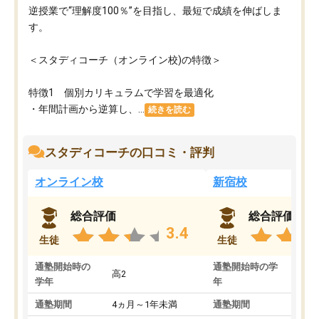
逆授業で“理解度100％”を目指し、最短で成績を伸ばしま
す。
＜スタディコーチ（オンライン校)の特徴＞
特徴1 個別カリキュラムで学習を最適化
・年間計画から逆算し、...
続きを読む
スタディコーチの口コミ・評判
オンライン校
新宿校
総合評価
総合評価
3.4
生徒
生徒
通塾開始時の
通塾開始時の学
高2
高2
学年
年
通塾期間
4ヵ月～1年未満
通塾期間
1～