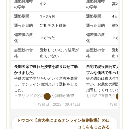
通塾開始時
通塾開始時
中2
高2
の学年
の学年
通塾期間
1～3ヵ月
通塾期間
4ヵ月～1
通った目的
定期テスト対策
通った目的
難関私立
偏差値の変
偏差値の変
上がった
上がった
化
化
志望校の合
受験していない/結果が
志望校の合
受験して
格
出ていない
格
出ていな
長期欠席で遅れた授業を取り戻せて助
自宅で現役国公立大学生
かりました。
ブルな価格で学べる
子供の家で学びたいという意志を尊重
娘の講師は東大生では無
し、オンライン個別という選択をしま
すが、お薦めの問題集や
した。
指導してくれています。2
ヒアリングでどのような講師が希望
もLINEで直接先生に質問
か、オプションは付帯するかなど選ぶ
教科でも)。受講科目や
投稿日：2025年09月12日
投稿日：20
事が出来ました。
めれるので、個人に合っ
講師とのマッチング後講師との初回ミ
ると思います。カリキュ
ーティングを行い、その講師で良いか
いなのがあり(有料)、受
トウコベ【東大生によるオンライン個別指導】の口
他の講師を希望するか子供との相性も
ことをどんなスケジュー
コミをもっとみる