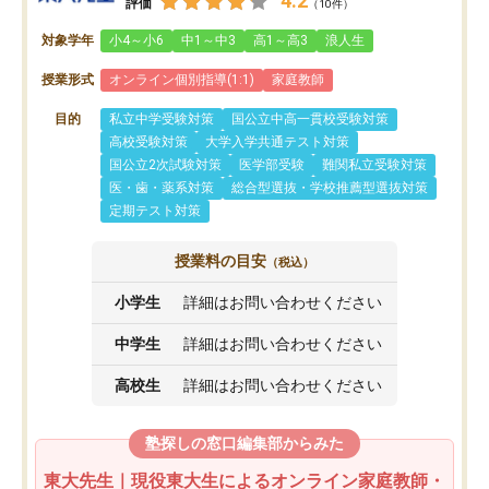
4.2
評価
（10件）
対象学年
小4～小6
中1～中3
高1～高3
浪人生
授業形式
オンライン個別指導(1:1)
家庭教師
目的
私立中学受験対策
国公立中高一貫校受験対策
高校受験対策
大学入学共通テスト対策
国公立2次試験対策
医学部受験
難関私立受験対策
医・歯・薬系対策
総合型選抜・学校推薦型選抜対策
定期テスト対策
授業料の目安
（税込）
小学生
詳細はお問い合わせください
中学生
詳細はお問い合わせください
高校生
詳細はお問い合わせください
塾探しの窓口編集部からみた
東大先生｜現役東大生によるオンライン家庭教師・