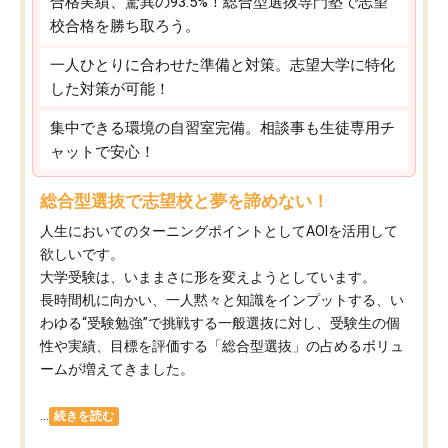
合格実績、驚異の93.5%！総合型選抜専門塾で志望
校合格を勝ち取ろう。
一人ひとりに合わせた準備と対策。志望大学に特化
した対策が可能！
集中できる環境の自習室完備。相談事も生徒専用チ
ャットで安心！
総合型選抜で志望校と夢を諦めない！
人生においてのターニングポイントとしてAOIを活用して
欲しいです。
大学受験は、いままさに形を変えようとしています。
長時間机に向かい、一人黙々と知識をインプットする、い
わゆる“受験勉強”で挑戦する一般選抜に対し、受験生の個
性や実績、目標を評価する「総合型選抜」の占めるボリュ
ームが増えてきました。
...
続きを読む