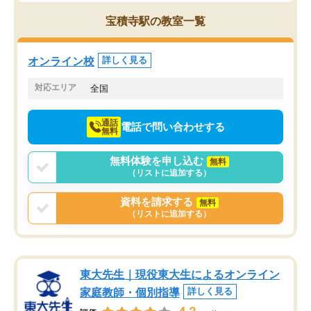
思っていました。何が今足りないのか
スト、多少お金がかかっ
を的確に指導いただき、子どももびっ
思い切って入塾してよか
宝積寺駅の教室一覧
くりするほど楽しんでやる気を持って
塾を受けています。狙い通り、少しず
つ成績も上がり、苦手意識も無くなっ
オンライン校
詳しく見る
てきたので、さらに苦手な数学も追加
でお願いしました。来年の高校受験に
対応エリア
全国
向けて頑張っています。
通話
電話で問い合わせする
無料
無料体験を申し込む
無料
（リストに追加する）
資料を請求する
無料
（リストに追加する）
東大先生｜現役東大生によるオンライン
家庭教師・個別指導
詳しく見る