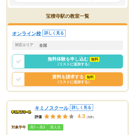
見てから講師を決定する事ができま
くか相談したのですが、
す。
ち期待したものではなく
うちの子は、初回面談の講師の方で決
内容でした。それでも明
宝積寺駅の教室一覧
定しました。
やる気も出ましたし、苦
くなってきたようなので
オンラインツールを使用した単語帳の
お願いして良かったと思
オンライン校
詳しく見る
共有があり宿題もそちらで出される形
も合わなければチェンジ
でした。
娘は3科目ともずっと同
対応エリア
全国
2ヶ月で担当講師の方がお辞めになると
言う事で講師変更の申し出があり、あ
無料体験を申し込む
無料
まりに短期での変更だった為、塾に通
（リストに追加する）
う事にして退会しました。遅れも取り
戻せ、授業内容や講師の方は良かった
資料を請求する
無料
と思います。
（リストに追加する）
キミノスクール
詳しく見る
4.3
評価
（5件）
対象学年
高1～高3
浪人生