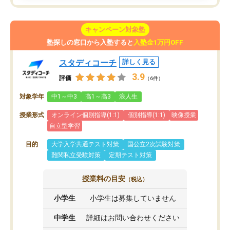
キャンペーン対象塾
塾探しの窓口から入塾すると
入塾金1万円OFF
スタディコーチ
詳しく見る
3.9
評価
（6件）
対象学年
中1～中3
高1～高3
浪人生
授業形式
オンライン個別指導(1:1)
個別指導(1:1)
映像授業
自立型学習
目的
大学入学共通テスト対策
国公立2次試験対策
難関私立受験対策
定期テスト対策
授業料の目安
（税込）
小学生
小学生は募集していません
中学生
詳細はお問い合わせください