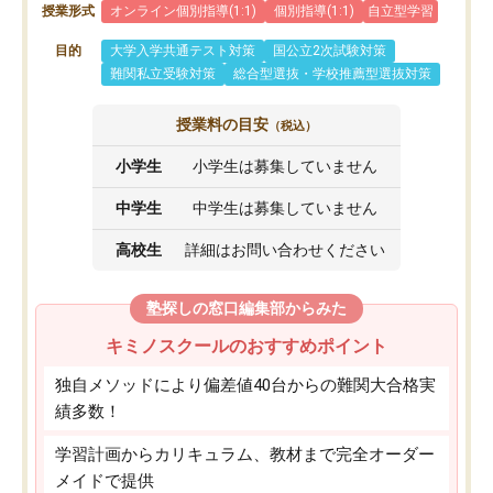
授業形式
オンライン個別指導(1:1)
個別指導(1:1)
自立型学習
目的
大学入学共通テスト対策
国公立2次試験対策
難関私立受験対策
総合型選抜・学校推薦型選抜対策
授業料の目安
（税込）
小学生
小学生は募集していません
中学生
中学生は募集していません
高校生
詳細はお問い合わせください
塾探しの窓口編集部からみた
キミノスクールのおすすめポイント
独自メソッドにより偏差値40台からの難関大合格実
績多数！
学習計画からカリキュラム、教材まで完全オーダー
メイドで提供