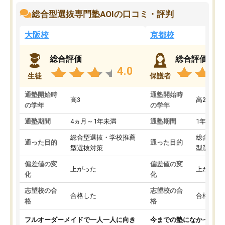
総合型選抜専門塾AOIの口コミ・評判
大阪校
京都校
総合評価
総合評価
4.0
生徒
保護者
通塾開始時
通塾開始時
高3
高2
の学年
の学年
通塾期間
4ヵ月～1年未満
通塾期間
1年以上
総合型選抜・学校推薦
総合型選
通った目的
通った目的
型選抜対策
型選抜対
偏差値の変
偏差値の変
上がった
上がった
化
化
志望校の合
志望校の合
合格した
合格した
格
格
フルオーダーメイドで一人一人に向き
今までの塾になかったA