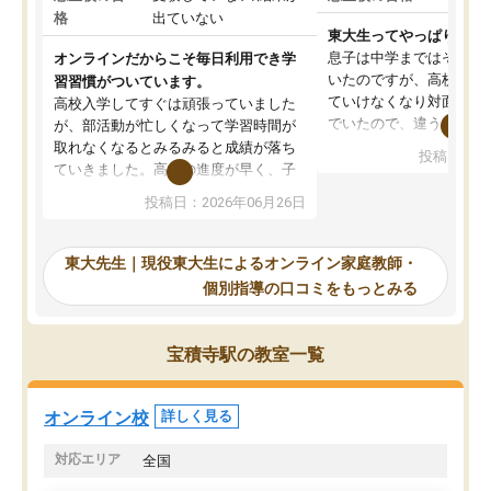
格
出ていない
東大生ってやっぱりすご
息子は中学まではそこそ
オンラインだからこそ毎日利用でき学
いたのですが、高校に入
習習慣がついています。
ていけなくなり対面の塾
高校入学してすぐは頑張っていました
でいたので、違うアプロ
が、部活動が忙しくなって学習時間が
考えて入りました。地元
取れなくなるとみるみると成績が落ち
投稿日：20
で、当初は模試でD判定
ていきました。高校の進度が早く、子
していたのですが、やは
供も家に帰って勉強の話すると嫌な反
投稿日：2026年06月26日
験勉強に詳しく、先生か
応を示します。東大先生にお願いして
受け合格できました。ま
からは効率的な計画を先生が立ててく
自習室が毎日使えていつ
れるので、親としても安心です。毎日
東大先生｜現役東大生によるオンライン家庭教師・
るのが心強かったようで
使える自習室とかもあり、わからない
個別指導の口コミをもっとみる
謝です。
ところがあれば先生が回答してくれる
のも重宝しています。
宝積寺駅の教室一覧
オンライン校
詳しく見る
対応エリア
全国