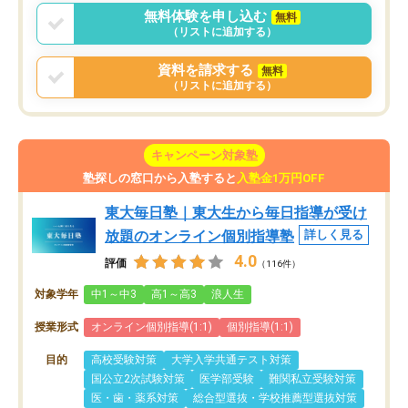
無料体験を申し込む
無料
（リストに追加する）
資料を請求する
無料
（リストに追加する）
キャンペーン対象塾
塾探しの窓口から入塾すると
入塾金1万円OFF
東大毎日塾｜東大生から毎日指導が受け
放題のオンライン個別指導塾
詳しく見る
4.0
評価
（116件）
対象学年
中1～中3
高1～高3
浪人生
授業形式
オンライン個別指導(1:1)
個別指導(1:1)
目的
高校受験対策
大学入学共通テスト対策
国公立2次試験対策
医学部受験
難関私立受験対策
医・歯・薬系対策
総合型選抜・学校推薦型選抜対策