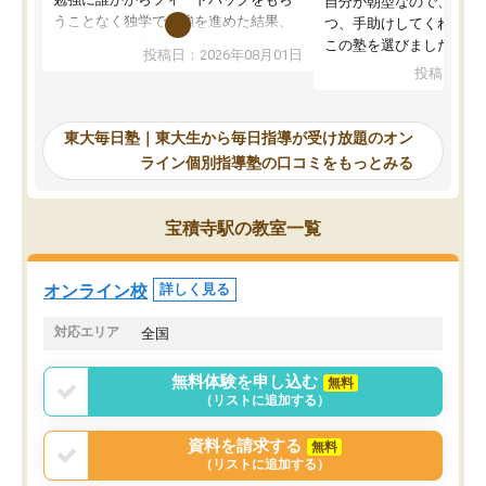
自分が朝型なので、自習
うことなく独学で勉強を進めた結果、
つ、手助けしてくれる設
入試本番に地歴の学習が間に合わず不
この塾を選びました。
投稿日：2026年08月01日
合格となってしまいました。その経験
投稿日：20
を踏まえ、浪人が決まった際に勉強計
画を考えてもらえる塾を探した結果、
東大毎日塾にたどり着きました。学習
東大毎日塾｜東大生から毎日指導が受け放題のオン
の長期計画や日々の勉強のやり方につ
ライン個別指導塾の口コミをもっとみる
いて客観的なアドバイスをいただけた
ので、自信をもって受験勉強を進める
ことができました。自分のように勉強
宝積寺駅の教室一覧
のやり方や進捗管理で苦労している方
には特におすすめしたい塾です。
オンライン校
詳しく見る
対応エリア
全国
無料体験を申し込む
無料
（リストに追加する）
資料を請求する
無料
（リストに追加する）