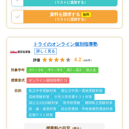
（リストに追加する）
資料を請求する
無料
（リストに追加する）
トライのオンライン個別指導塾
詳しく見る
4.2
評価
（44件）
対象学年
小1～小6
中1～中3
高1～高3
浪人生
授業形式
オンライン個別指導(1:1)
目的
私立中学受験対策
国公立中高一貫校受験対策
高校受験対策
大学入学共通テスト対策
国公立2次試験対策
医学部受験
難関私立受験対策
医・歯・薬系対策
総合型選抜・学校推薦型選抜対策
定期テスト対策
授業料の目安
（税込）