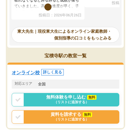
取れなくなるとみるみると成績が落ち
投稿日：20
で、当初は模試でD判定
ていきました。高校の進度が早く、子
していたのですが、やは
供も家に帰って勉強の話すると嫌な反
投稿日：2026年06月26日
験勉強に詳しく、先生か
応を示します。東大先生にお願いして
受け合格できました。ま
からは効率的な計画を先生が立ててく
自習室が毎日使えていつ
れるので、親としても安心です。毎日
東大先生｜現役東大生によるオンライン家庭教師・
るのが心強かったようで
使える自習室とかもあり、わからない
個別指導の口コミをもっとみる
謝です。
ところがあれば先生が回答してくれる
のも重宝しています。
宝積寺駅の教室一覧
オンライン校
詳しく見る
対応エリア
全国
無料体験を申し込む
無料
（リストに追加する）
資料を請求する
無料
（リストに追加する）