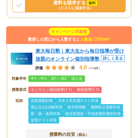
資料を請求する
無料
（リストに追加する）
キャンペーン対象塾
塾探しの窓口から入塾すると
入塾金1万円OFF
東大毎日塾｜東大生から毎日指導が受け
放題のオンライン個別指導塾
詳しく見る
4.0
評価
（116件）
対象学年
中1～中3
高1～高3
浪人生
授業形式
オンライン個別指導(1:1)
個別指導(1:1)
目的
高校受験対策
大学入学共通テスト対策
国公立2次試験対策
医学部受験
難関私立受験対策
医・歯・薬系対策
総合型選抜・学校推薦型選抜対策
定期テスト対策
授業料の目安
（税込）