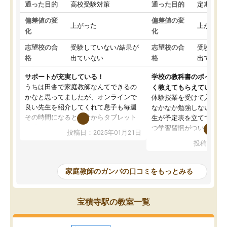
通った目的
高校受験対策
通った目的
定期テス
偏差値の変
偏差値の変
上がった
上がった
化
化
志望校の合
受験していない/結果が
志望校の合
受験して
格
出ていない
格
出ていな
サポートが充実している！
学校の教科書のポイント
うちは田舎で家庭教師なんてできるの
く教えてもらえている
かなと思ってましたが、オンラインで
体験授業を受けて入塾し
良い先生を紹介してくれて息子も毎週
なかなか勉強しない息子
その時間になると自分からタブレット
生が予定表を立ててくれ
を開いてzoomを繋げるようになりまし
つ学習習慣がついてきま
投稿日：2025年01月21日
た！5科目なんでもOKなのもとても気
オンラインで週に一度の
投稿日：20
に入っています
指導が無い日も予定表に
成績もだいぶ下の方でしたが、通い始
したり、LINEでわから
めて1年ほどだった今では平均点以上の
問できるのでとても助か
家庭教師のガンバの口コミをもっとみる
科目が増えてきました！あと1年受験ま
であるので無料の週末教室を使用しな
がら頑張って欲しいと思います！
宝積寺駅の教室一覧