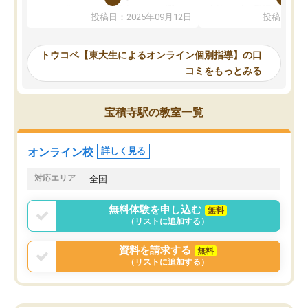
か、オプションは付帯するかなど選ぶ
教科でも)。受講科目や
投稿日：2025年09月12日
投稿日：20
事が出来ました。
めれるので、個人に合っ
講師とのマッチング後講師との初回ミ
ると思います。カリキュ
ーティングを行い、その講師で良いか
いなのがあり(有料)、受
トウコベ【東大生によるオンライン個別指導】の口
他の講師を希望するか子供との相性も
ことをどんなスケジュー
コミをもっとみる
見てから講師を決定する事ができま
くか相談したのですが、
す。
ち期待したものではなく
うちの子は、初回面談の講師の方で決
内容でした。それでも明
宝積寺駅の教室一覧
定しました。
やる気も出ましたし、苦
くなってきたようなので
オンラインツールを使用した単語帳の
お願いして良かったと思
オンライン校
詳しく見る
共有があり宿題もそちらで出される形
も合わなければチェンジ
でした。
娘は3科目ともずっと同
対応エリア
全国
2ヶ月で担当講師の方がお辞めになると
言う事で講師変更の申し出があり、あ
無料体験を申し込む
無料
まりに短期での変更だった為、塾に通
（リストに追加する）
う事にして退会しました。遅れも取り
戻せ、授業内容や講師の方は良かった
資料を請求する
無料
と思います。
（リストに追加する）