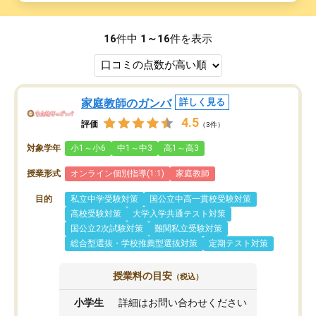
16
件中
1～16
件を表示
家庭教師のガンバ
詳しく見る
4.5
評価
（3件）
対象学年
小1～小6
中1～中3
高1～高3
授業形式
オンライン個別指導(1:1)
家庭教師
目的
私立中学受験対策
国公立中高一貫校受験対策
高校受験対策
大学入学共通テスト対策
国公立2次試験対策
難関私立受験対策
総合型選抜・学校推薦型選抜対策
定期テスト対策
授業料の目安
（税込）
小学生
詳細はお問い合わせください