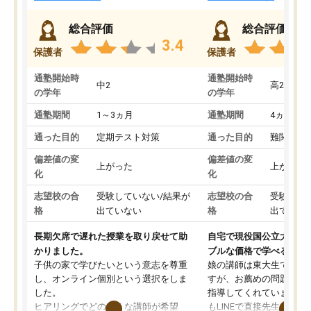
総合評価
総合評価
3.4
保護者
保護者
通塾開始時
通塾開始時
中2
高2
の学年
の学年
通塾期間
1～3ヵ月
通塾期間
4ヵ月～1
通った目的
定期テスト対策
通った目的
難関私立
偏差値の変
偏差値の変
上がった
上がった
化
化
志望校の合
受験していない/結果が
志望校の合
受験して
格
出ていない
格
出ていな
長期欠席で遅れた授業を取り戻せて助
自宅で現役国公立大学生
かりました。
ブルな価格で学べる
子供の家で学びたいという意志を尊重
娘の講師は東大生では無
し、オンライン個別という選択をしま
すが、お薦めの問題集や
した。
指導してくれています。2
ヒアリングでどのような講師が希望
もLINEで直接先生に質問