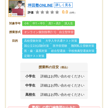
坪田塾ONLINE
詳しく見る
0.0
評価
（0件）
対象学年
小6
中1～中3
高1～高3
浪人生
授業形式
オンライン個別指導(1:1)
自立型学習
目的
高校受験対策
大学入学共通テスト対策
国公立2次試験対策
医学部受験
難関私立受験対策
医・歯・薬系対策
総合型選抜・学校推薦型選抜対策
定期テスト対策
授業料の目安
（税込）
小学生
詳細はお問い合わせください
中学生
詳細はお問い合わせください
高校生
詳細はお問い合わせください
塾探しの窓口編集部からみた