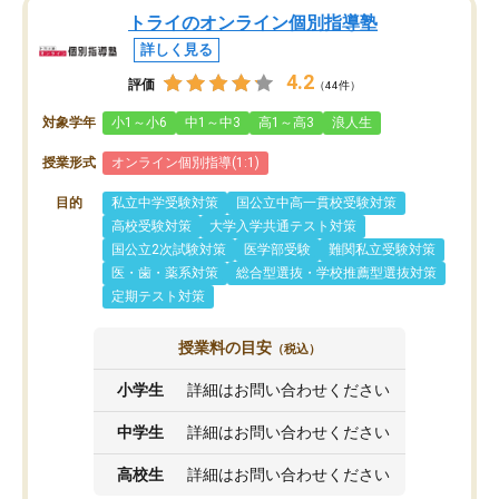
トライのオンライン個別指導塾
詳しく見る
4.2
評価
（44件）
対象学年
小1～小6
中1～中3
高1～高3
浪人生
授業形式
オンライン個別指導(1:1)
目的
私立中学受験対策
国公立中高一貫校受験対策
高校受験対策
大学入学共通テスト対策
国公立2次試験対策
医学部受験
難関私立受験対策
医・歯・薬系対策
総合型選抜・学校推薦型選抜対策
定期テスト対策
授業料の目安
（税込）
小学生
詳細はお問い合わせください
中学生
詳細はお問い合わせください
高校生
詳細はお問い合わせください