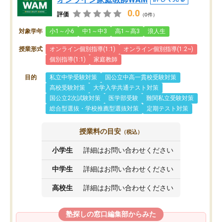
0.0
評価
（0件）
対象学年
小1～小6
中1～中3
高1～高3
浪人生
授業形式
オンライン個別指導(1:1)
オンライン個別指導(1:2~)
個別指導(1:1)
家庭教師
目的
私立中学受験対策
国公立中高一貫校受験対策
高校受験対策
大学入学共通テスト対策
国公立2次試験対策
医学部受験
難関私立受験対策
総合型選抜・学校推薦型選抜対策
定期テスト対策
授業料の目安
（税込）
小学生
詳細はお問い合わせください
中学生
詳細はお問い合わせください
高校生
詳細はお問い合わせください
塾探しの窓口編集部からみた