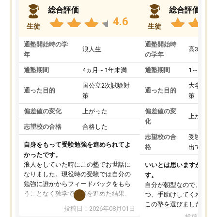
総合評価
総合評価
4.6
生徒
生徒
通塾開始時の学
通塾開始時
浪人生
高3
年
の学年
通塾期間
4ヵ月～1年未満
通塾期間
1～3ヵ月
国公立2次試験対
大学入学
通った目的
通った目的
策
策
偏差値の変化
上がった
偏差値の変
上がった
化
志望校の合格
合格した
志望校の合
受験して
自身をもって受験勉強を進められてよ
格
出ていな
かったです。
浪人をしていた時にこの塾でお世話に
いいとは思いますが、料
なりました。現役時の受験では自分の
す。
勉強に誰かからフィードバックをもら
自分が朝型なので、自習
うことなく独学で勉強を進めた結果、
つ、手助けしてくれる設
入試本番に地歴の学習が間に合わず不
この塾を選びました。
投稿日：2026年08月01日
合格となってしまいました。その経験
投稿日：20