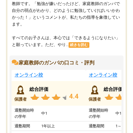
教師です。「勉強が嫌いだったけど、家庭教師のガンバで
自分の弱点がわかり、どのように勉強していけばいいかわ
かった！」というコメントが、私たちの指導を象徴してい
ます。
すべてのお子さんは、本心では「できるようになりたい」
と願っています。ただ、やり...
続きを読む
家庭教師のガンバの口コミ・評判
オンライン校
オンライン校
総合評価
総合評価
4.4
保護者
保護者
通塾開始時
通塾開始時
中1
中1
の学年
の学年
通塾期間
1年以上
通塾期間
1～3ヵ月