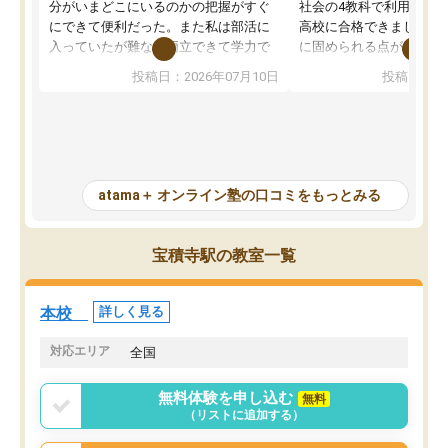
分がいまどこにいるのかの把握がすぐ
社会の4教科で利用し、偏
にできて便利だった。また私は部活に
高校に合格できました。
入っていたが難なく両立できて学力で
に固められる点が魅力で
も部活でも結果を残すことができてよ
れる「ウォームアップ」
投稿日：2026年07月10日
投稿日：20
かった。また問題演習の際に、自分が
項目のおかげで、手軽に
一度間違えた問題を繰り返し学習でき
せられます。何度も間違
たので苦手だった英語の克服につなが
「特訓」項目で徹底的に
った点もよかった。ただAIをアピール
め、苦手克服に非常に役
して活用するのは良かった点もあった
また、その日の勉強時間
が、自分で自分の管理ができない人に
元数が可視化されるので
atama＋ オンライン塾の口コミをもっとみる
とっては難しい部分もあるのではない
しながら意欲的に取り組
かと思った。
常に効果を実感している
になった現在も大学受験
宝積寺駅の教室一覧
して利用しており、自信
すめできる塾です。
本校
詳しく見る
対応エリア
全国
無料体験を申し込む
無料
（リストに追加する）