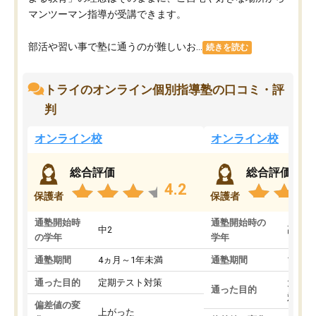
マンツーマン指導が受講できます。
部活や習い事で塾に通うのが難しいお...
続きを読む
トライのオンライン個別指導塾の口コミ・評
判
オンライン校
オンライン校
総合評価
総合評価
4.2
保護者
保護者
通塾開始時
通塾開始時の
中2
高3
の学年
学年
通塾期間
4ヵ月～1年未満
通塾期間
1～3
通った目的
定期テスト対策
大学入
通った目的
対策
偏差値の変
上がった