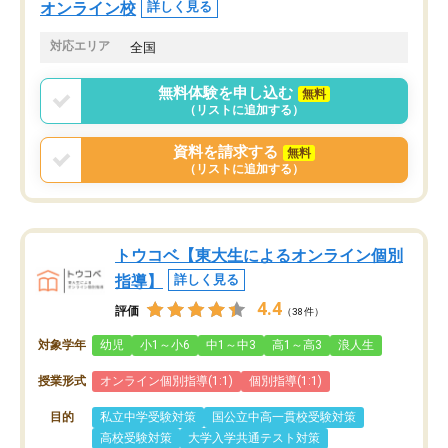
オンライン校
詳しく見る
対応エリア
全国
無料体験を申し込む
無料
（リストに追加する）
資料を請求する
無料
（リストに追加する）
トウコベ【東大生によるオンライン個別
指導】
詳しく見る
4.4
評価
（38件）
対象学年
幼児
小1～小6
中1～中3
高1～高3
浪人生
授業形式
オンライン個別指導(1:1)
個別指導(1:1)
目的
私立中学受験対策
国公立中高一貫校受験対策
高校受験対策
大学入学共通テスト対策