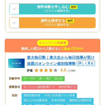
無料体験を申し込む
無料
（リストに追加する）
資料を請求する
無料
（リストに追加する）
キャンペーン対象塾
塾探しの窓口から入塾すると
入塾金1万円OFF
東大毎日塾｜東大生から毎日指導が受け
放題のオンライン個別指導塾
詳しく見る
4.0
評価
（116件）
対象学年
中1～中3
高1～高3
浪人生
授業形式
オンライン個別指導(1:1)
個別指導(1:1)
目的
高校受験対策
大学入学共通テスト対策
国公立2次試験対策
医学部受験
難関私立受験対策