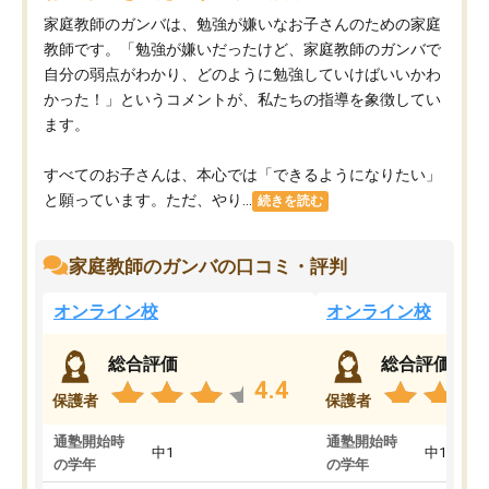
家庭教師のガンバは、勉強が嫌いなお子さんのための家庭
教師です。「勉強が嫌いだったけど、家庭教師のガンバで
自分の弱点がわかり、どのように勉強していけばいいかわ
かった！」というコメントが、私たちの指導を象徴してい
ます。
すべてのお子さんは、本心では「できるようになりたい」
と願っています。ただ、やり...
続きを読む
家庭教師のガンバの口コミ・評判
オンライン校
オンライン校
総合評価
総合評価
4.4
保護者
保護者
通塾開始時
通塾開始時
中1
中1
の学年
の学年