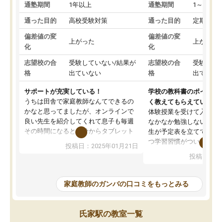
通塾期間
1年以上
通塾期間
1～3ヵ月
通った目的
高校受験対策
通った目的
定期テス
偏差値の変
偏差値の変
上がった
上がった
化
化
志望校の合
受験していない/結果が
志望校の合
受験して
格
出ていない
格
出ていな
サポートが充実している！
学校の教科書のポイント
うちは田舎で家庭教師なんてできるの
く教えてもらえている
かなと思ってましたが、オンラインで
体験授業を受けて入塾し
良い先生を紹介してくれて息子も毎週
なかなか勉強しない息子
その時間になると自分からタブレット
生が予定表を立ててくれ
を開いてzoomを繋げるようになりまし
つ学習習慣がついてきま
投稿日：2025年01月21日
た！5科目なんでもOKなのもとても気
オンラインで週に一度の
投稿日：20
に入っています
指導が無い日も予定表に
成績もだいぶ下の方でしたが、通い始
したり、LINEでわから
めて1年ほどだった今では平均点以上の
問できるのでとても助か
家庭教師のガンバの口コミをもっとみる
科目が増えてきました！あと1年受験ま
であるので無料の週末教室を使用しな
がら頑張って欲しいと思います！
氏家駅の教室一覧