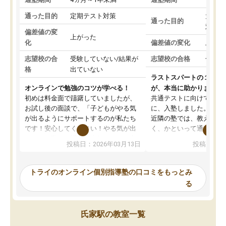
通った目的
定期テスト対策
大学入
通った目的
対策
偏差値の変
上がった
化
偏差値の変化
上がっ
志望校の合
受験していない/結果が
志望校の合格
合格し
格
出ていない
ラストスパートの１か月
オンラインで勉強のコツが学べる！
が、本当に助かりました
初めは料金面で躊躇していましたが、
共通テストに向けての追
お試し後の面談で、「子どもがやる気
に、入塾しました。田舎
が出るようにサポートするのが私たち
近隣の塾では、教えても
です！安心してください！やる気が出
く、かといって通うには
ないのは私たち講師の責任です」と言
が、トライならオンライ
投稿日：2026年03月13日
投稿日：20
ってくださり、確かに！と考えて、思
可能なので本当に助かり
い切って入塾しました。英語が苦手だ
テストの内容重視でした
ったんですが、学生の先生から学ぶこ
らないところをピンポイ
トライのオンライン個別指導塾の口コミをもっとみ
とで、勉強のコツみたいなものをつか
頂いて、とてもわかりや
る
み、徐々に成績が上がったらいいなと
していました。一生を左
思っていました。何が今足りないのか
スト、多少お金がかかっ
を的確に指導いただき、子どももびっ
思い切って入塾してよか
氏家駅の教室一覧
くりするほど楽しんでやる気を持って