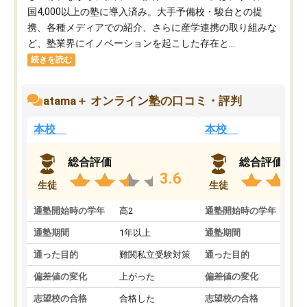
国4,000以上の塾に導入済み。大手予備校・駿台との提
携、各種メディアでの紹介、さらに産学連携の取り組みな
ど、塾業界にイノベーションを起こした存在と...
続きを読む
atama＋ オンライン塾の口コミ・評判
本校
本校
総合評価
総合評価
3.6
生徒
生徒
通塾開始時の学年
高2
通塾開始時の学年
中
通塾期間
1年以上
通塾期間
通った目的
難関私立受験対策
通った目的
偏差値の変化
上がった
偏差値の変化
志望校の合格
合格した
志望校の合格