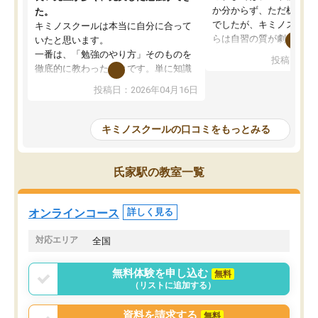
か分からず、ただ机に座
た。
でしたが、キミノスクー
キミノスクールは本当に自分に合って
らは自習の質が劇的に変
いたと思います。
先生が毎日何をすべきか
一番は、「勉強のやり方」そのものを
投稿日：20
を明確にしてくれるので
徹底的に教わったことです。単に知識
ずに学習に取り組めるよ
を詰め込むのではなく、自学自習の習
投稿日：2026年04月16日
が一番の収穫です。
慣が身につくよう並走してくれるの
授業で教えてもらうとい
で、通塾日以外も机に向かうのが苦で
の仕方をコーチングして
はなくなりました。
キミノスクールの口コミをもっとみる
ルなので、家での学習習
身につきました。結果と
講師の方との距離も近く、親身なコー
た英語の偏差値が10以上
チングのおかげで、停滞期もモチベー
氏家駅の教室一覧
していた公立高校に無事
ションを維持できました。「やらされ
た。自分から学ぶ姿勢を
る勉強」から「目標のための勉強」へ
たい家庭には本当におす
意識が変わったことが、目標校への合
オンラインコース
詳しく見る
思います。
格に繋がったと思います。
対応エリア
全国
無料体験を申し込む
無料
（リストに追加する）
資料を請求する
無料