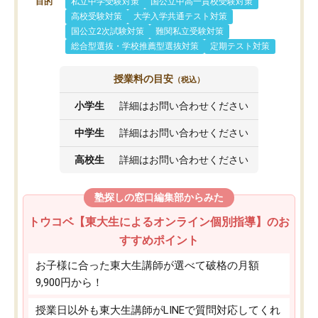
目的
私立中学受験対策
国公立中高一貫校受験対策
高校受験対策
大学入学共通テスト対策
国公立2次試験対策
難関私立受験対策
総合型選抜・学校推薦型選抜対策
定期テスト対策
授業料の目安
（税込）
小学生
詳細はお問い合わせください
中学生
詳細はお問い合わせください
高校生
詳細はお問い合わせください
塾探しの窓口編集部からみた
トウコベ【東大生によるオンライン個別指導】のお
すすめポイント
お子様に合った東大生講師が選べて破格の月額
9,900円から！
授業日以外も東大生講師がLINEで質問対応してくれ