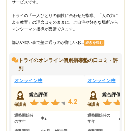
サービスです。
トライの「一人ひとりの個性に合わせた指導」「人の力に
よる教育」の理念はそのままに、ご自宅や好きな場所から
マンツーマン指導が受講できます。
部活や習い事で塾に通うのが難しいお...
続きを読む
トライのオンライン個別指導塾の口コミ・評
判
オンライン校
オンライン校
総合評価
総合評価
4.2
保護者
保護者
通塾開始時
通塾開始時の
中2
高3
の学年
学年
通塾期間
4ヵ月～1年未満
通塾期間
1～3