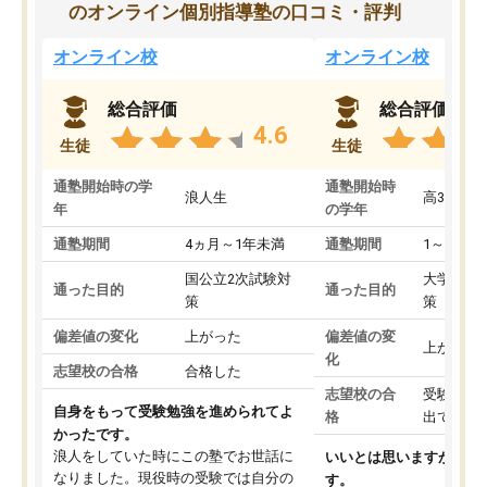
のオンライン個別指導塾の口コミ・評判
オンライン校
オンライン校
総合評価
総合評価
4.6
生徒
生徒
通塾開始時の学
通塾開始時
浪人生
高3
年
の学年
通塾期間
4ヵ月～1年未満
通塾期間
1～3ヵ月
国公立2次試験対
大学入学
通った目的
通った目的
策
策
偏差値の変化
上がった
偏差値の変
上がった
化
志望校の合格
合格した
志望校の合
受験して
自身をもって受験勉強を進められてよ
格
出ていな
かったです。
浪人をしていた時にこの塾でお世話に
いいとは思いますが、料
なりました。現役時の受験では自分の
す。