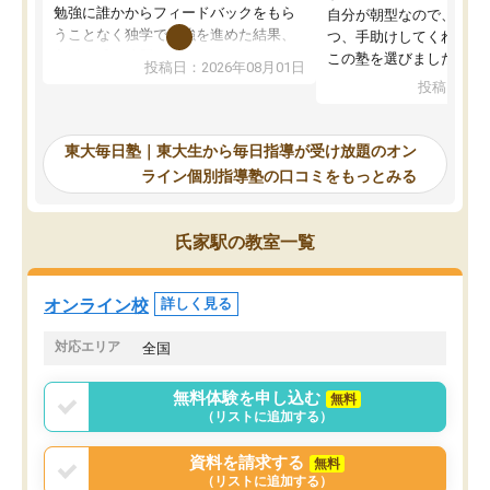
勉強に誰かからフィードバックをもら
自分が朝型なので、自習
うことなく独学で勉強を進めた結果、
つ、手助けしてくれる設
入試本番に地歴の学習が間に合わず不
この塾を選びました。
投稿日：2026年08月01日
合格となってしまいました。その経験
投稿日：20
を踏まえ、浪人が決まった際に勉強計
画を考えてもらえる塾を探した結果、
東大毎日塾にたどり着きました。学習
東大毎日塾｜東大生から毎日指導が受け放題のオン
の長期計画や日々の勉強のやり方につ
ライン個別指導塾の口コミをもっとみる
いて客観的なアドバイスをいただけた
ので、自信をもって受験勉強を進める
ことができました。自分のように勉強
氏家駅の教室一覧
のやり方や進捗管理で苦労している方
には特におすすめしたい塾です。
オンライン校
詳しく見る
対応エリア
全国
無料体験を申し込む
無料
（リストに追加する）
資料を請求する
無料
（リストに追加する）