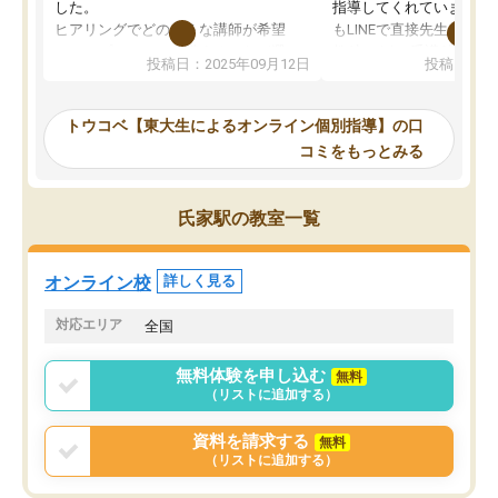
した。
指導してくれています。2
ヒアリングでどのような講師が希望
もLINEで直接先生に質問
か、オプションは付帯するかなど選ぶ
教科でも)。受講科目や
投稿日：2025年09月12日
投稿日：20
事が出来ました。
めれるので、個人に合っ
講師とのマッチング後講師との初回ミ
ると思います。カリキュ
ーティングを行い、その講師で良いか
いなのがあり(有料)、受
トウコベ【東大生によるオンライン個別指導】の口
他の講師を希望するか子供との相性も
ことをどんなスケジュー
コミをもっとみる
見てから講師を決定する事ができま
くか相談したのですが、
す。
ち期待したものではなく
うちの子は、初回面談の講師の方で決
内容でした。それでも明
氏家駅の教室一覧
定しました。
やる気も出ましたし、苦
くなってきたようなので
オンラインツールを使用した単語帳の
お願いして良かったと思
オンライン校
詳しく見る
共有があり宿題もそちらで出される形
も合わなければチェンジ
でした。
娘は3科目ともずっと同
対応エリア
全国
2ヶ月で担当講師の方がお辞めになると
言う事で講師変更の申し出があり、あ
無料体験を申し込む
無料
まりに短期での変更だった為、塾に通
（リストに追加する）
う事にして退会しました。遅れも取り
戻せ、授業内容や講師の方は良かった
資料を請求する
無料
と思います。
（リストに追加する）