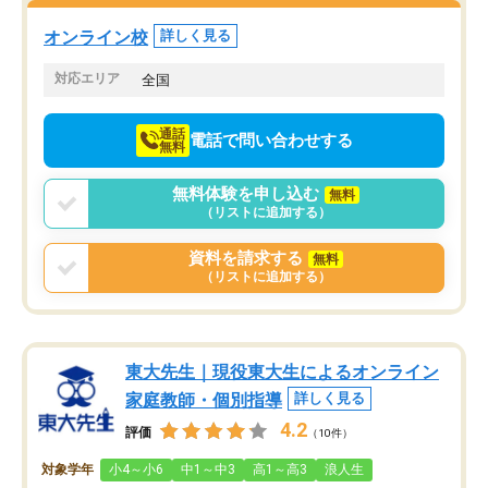
塾を受けています。狙い通り、少しず
つ成績も上がり、苦手意識も無くなっ
オンライン校
詳しく見る
てきたので、さらに苦手な数学も追加
でお願いしました。来年の高校受験に
対応エリア
全国
向けて頑張っています。
通話
電話で問い合わせする
無料
無料体験を申し込む
無料
（リストに追加する）
資料を請求する
無料
（リストに追加する）
東大先生｜現役東大生によるオンライン
家庭教師・個別指導
詳しく見る
4.2
評価
（10件）
対象学年
小4～小6
中1～中3
高1～高3
浪人生