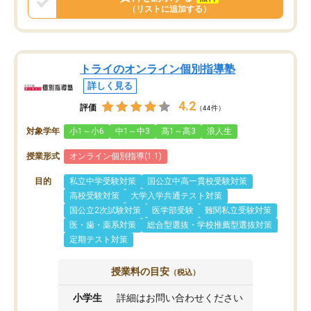
（リストに追加する）
トライのオンライン個別指導塾
詳しく見る
4.2
評価
（44件）
対象学年
小1～小6
中1～中3
高1～高3
浪人生
授業形式
オンライン個別指導(1:1)
目的
私立中学受験対策
国公立中高一貫校受験対策
高校受験対策
大学入学共通テスト対策
国公立2次試験対策
医学部受験
難関私立受験対策
医・歯・薬系対策
総合型選抜・学校推薦型選抜対策
定期テスト対策
授業料の目安
（税込）
小学生
詳細はお問い合わせください