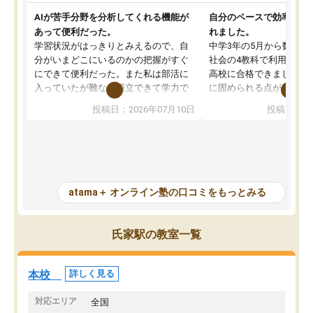
AIが苦手分野を分析してくれる機能が
自分のペースで効率よく
あって便利だった。
れました。
学習状況がはっきりとみえるので、自
中学3年の5月から数学・
分がいまどこにいるのかの把握がすぐ
社会の4教科で利用し、偏
にできて便利だった。また私は部活に
高校に合格できました。
入っていたが難なく両立できて学力で
に固められる点が魅力で
も部活でも結果を残すことができてよ
れる「ウォームアップ」
投稿日：2026年07月10日
投稿日：20
かった。また問題演習の際に、自分が
項目のおかげで、手軽に
一度間違えた問題を繰り返し学習でき
せられます。何度も間違
たので苦手だった英語の克服につなが
「特訓」項目で徹底的に
った点もよかった。ただAIをアピール
め、苦手克服に非常に役
して活用するのは良かった点もあった
また、その日の勉強時間
が、自分で自分の管理ができない人に
元数が可視化されるので
atama＋ オンライン塾の口コミをもっとみる
とっては難しい部分もあるのではない
しながら意欲的に取り組
かと思った。
常に効果を実感している
になった現在も大学受験
氏家駅の教室一覧
して利用しており、自信
すめできる塾です。
本校
詳しく見る
対応エリア
全国