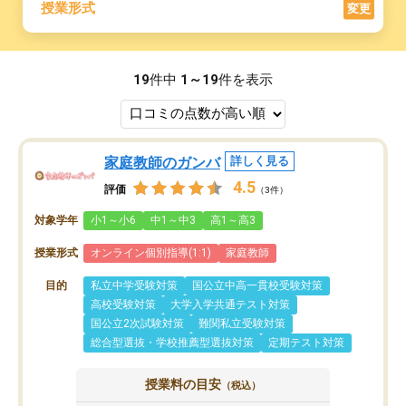
授業形式
変更
19
件中
1～19
件を表示
家庭教師のガンバ
詳しく見る
4.5
評価
（3件）
対象学年
小1～小6
中1～中3
高1～高3
授業形式
オンライン個別指導(1:1)
家庭教師
目的
私立中学受験対策
国公立中高一貫校受験対策
高校受験対策
大学入学共通テスト対策
国公立2次試験対策
難関私立受験対策
総合型選抜・学校推薦型選抜対策
定期テスト対策
授業料の目安
（税込）