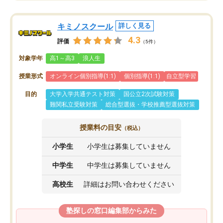
キミノスクール
詳しく見る
4.3
評価
（5件）
対象学年
高1～高3
浪人生
授業形式
オンライン個別指導(1:1)
個別指導(1:1)
自立型学習
目的
大学入学共通テスト対策
国公立2次試験対策
難関私立受験対策
総合型選抜・学校推薦型選抜対策
授業料の目安
（税込）
小学生
小学生は募集していません
中学生
中学生は募集していません
高校生
詳細はお問い合わせください
塾探しの窓口編集部からみた