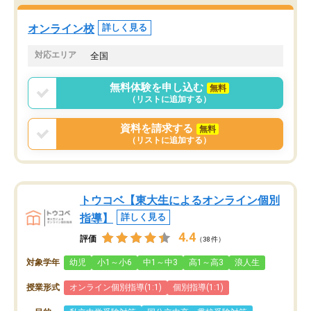
オンライン校
詳しく見る
対応エリア
全国
無料体験を申し込む
無料
（リストに追加する）
資料を請求する
無料
（リストに追加する）
トウコベ【東大生によるオンライン個別
指導】
詳しく見る
4.4
評価
（38件）
対象学年
幼児
小1～小6
中1～中3
高1～高3
浪人生
授業形式
オンライン個別指導(1:1)
個別指導(1:1)