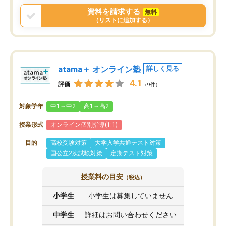
資料を請求する
無料
（リストに追加する）
atama＋ オンライン塾
詳しく見る
4.1
評価
（9件）
対象学年
中1～中2
高1～高2
授業形式
オンライン個別指導(1:1)
目的
高校受験対策
大学入学共通テスト対策
国公立2次試験対策
定期テスト対策
授業料の目安
（税込）
小学生
小学生は募集していません
中学生
詳細はお問い合わせください