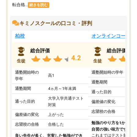
転合格...
続きを読む
キミノスクールの口コミ・評判
柏校
オンラインコース
総合評価
総合評価
4.2
生徒
生徒
通塾開始時の
通塾開始時の学年
中
高1
学年
通塾期間
通塾期間
4ヵ月～1年未満
通った目的
大学入学共通テスト
通った目的
偏差値の変化
対策
志望校の合格
偏差値の変化
上がった
勉強のやり方を1から教
志望校の合格
合格した
自習の強い味方です。
これまではテスト前に何
良い先生が多く、充実した勉強ができ