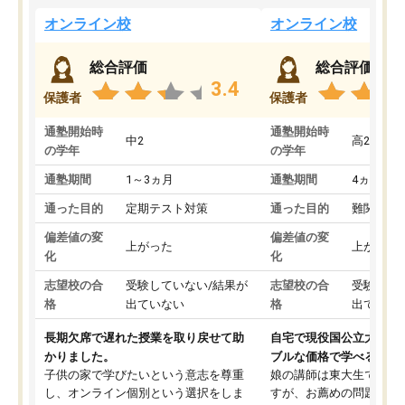
オンライン校
オンライン校
総合評価
総合評価
3.4
保護者
保護者
通塾開始時
通塾開始時
中2
高2
の学年
の学年
通塾期間
1～3ヵ月
通塾期間
4ヵ月～1
通った目的
定期テスト対策
通った目的
難関私立
偏差値の変
偏差値の変
上がった
上がった
化
化
志望校の合
受験していない/結果が
志望校の合
受験して
格
出ていない
格
出ていな
長期欠席で遅れた授業を取り戻せて助
自宅で現役国公立大学生
かりました。
ブルな価格で学べる
子供の家で学びたいという意志を尊重
娘の講師は東大生では無
し、オンライン個別という選択をしま
すが、お薦めの問題集や