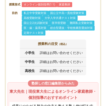
授業形式
オンライン個別指導(1:1)
家庭教師
目的
私立中学受験対策
国公立中高一貫校受験対策
高校受験対策
大学入学共通テスト対策
国公立2次試験対策
医学部受験
難関私立受験対策
医・歯・薬系対策
総合型選抜・学校推薦型選抜対策
定期テスト対策
授業料の目安
（税込）
小学生
詳細はお問い合わせください
中学生
詳細はお問い合わせください
高校生
詳細はお問い合わせください
塾探しの窓口編集部からみた
東大先生｜現役東大生によるオンライン家庭教師・
個別指導のおすすめポイント
成果につながる努力の仕方を教える塾！伸び悩む生