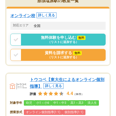
那須塩原駅の教室一覧
オンライン校
詳しく見る
対応エリア
全国
無料体験を申し込む
無料
（リストに追加する）
資料を請求する
無料
（リストに追加する）
トウコベ【東大生によるオンライン個別
指導】
詳しく見る
4.4
評価
（38件）
対象学年
幼児
小1～小6
中1～中3
高1～高3
浪人生
授業形式
オンライン個別指導(1:1)
個別指導(1:1)