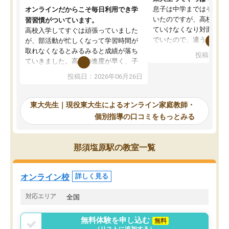
息子は中学まではそこそ
オンラインだからこそ毎日利用でき学
いたのですが、高校に入
習習慣がついています。
ていけなくなり対面の塾
高校入学してすぐは頑張っていました
でいたので、違うアプロ
が、部活動が忙しくなって学習時間が
考えて入りました。地元
取れなくなるとみるみると成績が落ち
投稿日：20
で、当初は模試でD判定
ていきました。高校の進度が早く、子
していたのですが、やは
供も家に帰って勉強の話すると嫌な反
投稿日：2026年06月26日
験勉強に詳しく、先生か
応を示します。東大先生にお願いして
受け合格できました。ま
からは効率的な計画を先生が立ててく
自習室が毎日使えていつ
れるので、親としても安心です。毎日
東大先生｜現役東大生によるオンライン家庭教師・
るのが心強かったようで
使える自習室とかもあり、わからない
個別指導の口コミをもっとみる
謝です。
ところがあれば先生が回答してくれる
のも重宝しています。
那須塩原駅の教室一覧
オンライン校
詳しく見る
対応エリア
全国
無料体験を申し込む
無料
（リストに追加する）