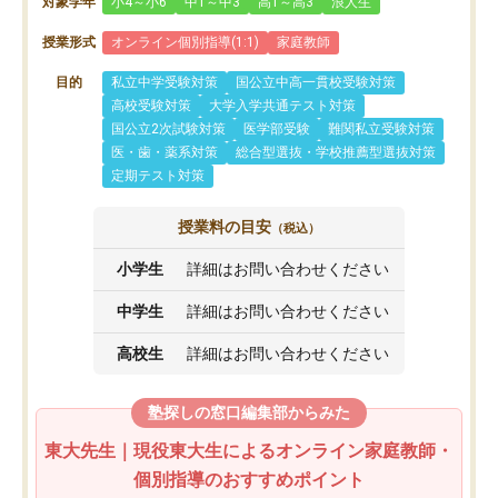
対象学年
小4～小6
中1～中3
高1～高3
浪人生
授業形式
オンライン個別指導(1:1)
家庭教師
目的
私立中学受験対策
国公立中高一貫校受験対策
高校受験対策
大学入学共通テスト対策
国公立2次試験対策
医学部受験
難関私立受験対策
医・歯・薬系対策
総合型選抜・学校推薦型選抜対策
定期テスト対策
授業料の目安
（税込）
小学生
詳細はお問い合わせください
中学生
詳細はお問い合わせください
高校生
詳細はお問い合わせください
塾探しの窓口編集部からみた
東大先生｜現役東大生によるオンライン家庭教師・
個別指導のおすすめポイント