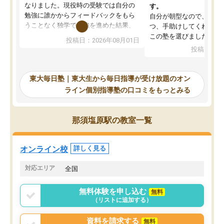
なりました。現役時の受験では自分の
す。
勉強に誰かからフィードバックをもら
自分が朝型なので、自習
うことなく独学で勉強を進めた結果、
つ、手助けしてくれる設
入試本番に地歴の学習が間に合わず不
この塾を選びました。
投稿日：2026年08月01日
合格となってしまいました。その経験
投稿日：20
を踏まえ、浪人が決まった際に勉強計
画を考えてもらえる塾を探した結果、
東大毎日塾にたどり着きました。学習
東大毎日塾｜東大生から毎日指導が受け放題のオン
の長期計画や日々の勉強のやり方につ
ライン個別指導塾の口コミをもっとみる
いて客観的なアドバイスをいただけた
ので、自信をもって受験勉強を進める
ことができました。自分のように勉強
那須塩原駅の教室一覧
のやり方や進捗管理で苦労している方
には特におすすめしたい塾です。
オンライン校
詳しく見る
対応エリア
全国
無料体験を申し込む
無料
（リストに追加する）
資料を請求する
無料