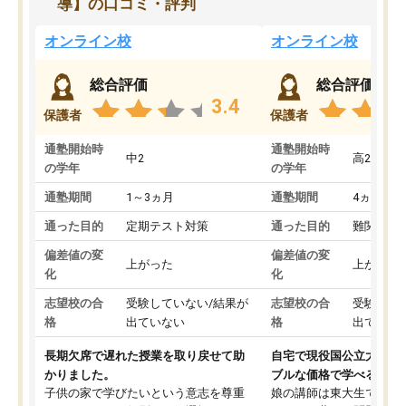
導】の口コミ・評判
オンライン校
オンライン校
総合評価
総合評価
3.4
保護者
保護者
通塾開始時
通塾開始時
中2
高2
の学年
の学年
通塾期間
1～3ヵ月
通塾期間
4ヵ月～1
通った目的
定期テスト対策
通った目的
難関私立
偏差値の変
偏差値の変
上がった
上がった
化
化
志望校の合
受験していない/結果が
志望校の合
受験して
格
出ていない
格
出ていな
長期欠席で遅れた授業を取り戻せて助
自宅で現役国公立大学生
かりました。
ブルな価格で学べる
子供の家で学びたいという意志を尊重
娘の講師は東大生では無