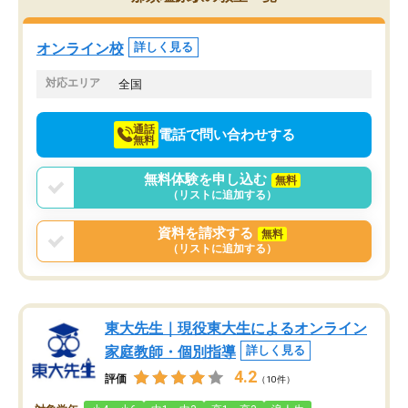
くりするほど楽しんでやる気を持って
塾を受けています。狙い通り、少しず
つ成績も上がり、苦手意識も無くなっ
オンライン校
詳しく見る
てきたので、さらに苦手な数学も追加
でお願いしました。来年の高校受験に
対応エリア
全国
向けて頑張っています。
通話
電話で問い合わせする
無料
無料体験を申し込む
無料
（リストに追加する）
資料を請求する
無料
（リストに追加する）
東大先生｜現役東大生によるオンライン
家庭教師・個別指導
詳しく見る
4.2
評価
（10件）