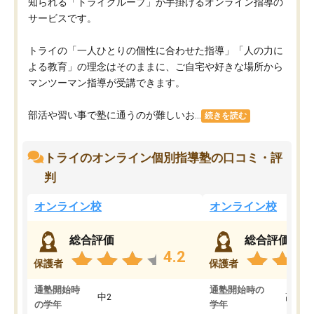
知られる「トライグループ」が手掛けるオンライン指導の
サービスです。
トライの「一人ひとりの個性に合わせた指導」「人の力に
よる教育」の理念はそのままに、ご自宅や好きな場所から
マンツーマン指導が受講できます。
部活や習い事で塾に通うのが難しいお...
続きを読む
トライのオンライン個別指導塾の口コミ・評
判
オンライン校
オンライン校
総合評価
総合評価
4.2
保護者
保護者
通塾開始時
通塾開始時の
中2
高3
の学年
学年