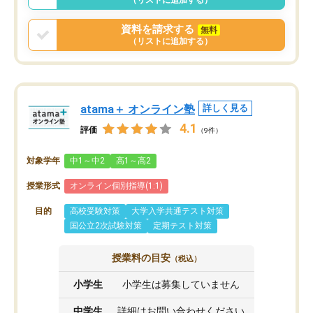
資料を請求する
無料
（リストに追加する）
atama＋ オンライン塾
詳しく見る
4.1
評価
（9件）
対象学年
中1～中2
高1～高2
授業形式
オンライン個別指導(1:1)
目的
高校受験対策
大学入学共通テスト対策
国公立2次試験対策
定期テスト対策
授業料の目安
（税込）
小学生
小学生は募集していません
中学生
詳細はお問い合わせください