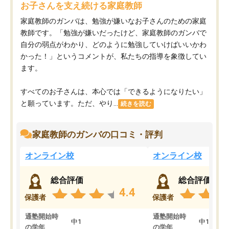
お子さんを支え続ける家庭教師
家庭教師のガンバは、勉強が嫌いなお子さんのための家庭
教師です。「勉強が嫌いだったけど、家庭教師のガンバで
自分の弱点がわかり、どのように勉強していけばいいかわ
かった！」というコメントが、私たちの指導を象徴してい
ます。
すべてのお子さんは、本心では「できるようになりたい」
と願っています。ただ、やり...
続きを読む
家庭教師のガンバの口コミ・評判
オンライン校
オンライン校
総合評価
総合評価
4.4
保護者
保護者
通塾開始時
通塾開始時
中1
中1
の学年
の学年