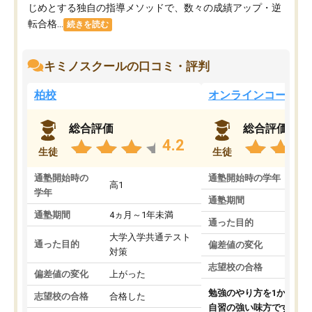
じめとする独自の指導メソッドで、数々の成績アップ・逆
転合格...
続きを読む
キミノスクールの口コミ・評判
柏校
オンラインコース
総合評価
総合評価
4.2
生徒
生徒
通塾開始時の
通塾開始時の学年
中
高1
学年
通塾期間
通塾期間
4ヵ月～1年未満
通った目的
大学入学共通テスト
通った目的
偏差値の変化
対策
志望校の合格
偏差値の変化
上がった
勉強のやり方を1から教
志望校の合格
合格した
自習の強い味方です。