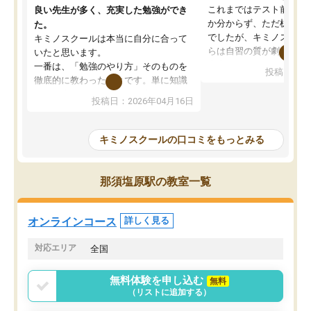
これまではテスト前に何
良い先生が多く、充実した勉強ができ
か分からず、ただ机に座
た。
でしたが、キミノスクー
キミノスクールは本当に自分に合って
らは自習の質が劇的に変
いたと思います。
先生が毎日何をすべきか
一番は、「勉強のやり方」そのものを
投稿日：20
を明確にしてくれるので
徹底的に教わったことです。単に知識
ずに学習に取り組めるよ
を詰め込むのではなく、自学自習の習
投稿日：2026年04月16日
が一番の収穫です。
慣が身につくよう並走してくれるの
授業で教えてもらうとい
で、通塾日以外も机に向かうのが苦で
の仕方をコーチングして
はなくなりました。
キミノスクールの口コミをもっとみる
ルなので、家での学習習
身につきました。結果と
講師の方との距離も近く、親身なコー
た英語の偏差値が10以上
チングのおかげで、停滞期もモチベー
那須塩原駅の教室一覧
していた公立高校に無事
ションを維持できました。「やらされ
た。自分から学ぶ姿勢を
る勉強」から「目標のための勉強」へ
たい家庭には本当におす
意識が変わったことが、目標校への合
オンラインコース
詳しく見る
思います。
格に繋がったと思います。
対応エリア
全国
無料体験を申し込む
無料
（リストに追加する）