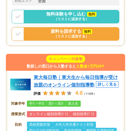
対応エリア
全国
無料体験を申し込む
無料
（リストに追加する）
資料を請求する
無料
（リストに追加する）
キャンペーン対象塾
塾探しの窓口から入塾すると
入塾金1万円OFF
東大毎日塾｜東大生から毎日指導が受け
放題のオンライン個別指導塾
詳しく見る
4.0
評価
（116件）
対象学年
中1～中3
高1～高3
浪人生
授業形式
オンライン個別指導(1:1)
個別指導(1:1)
目的
高校受験対策
大学入学共通テスト対策
国公立2次試験対策
医学部受験
難関私立受験対策