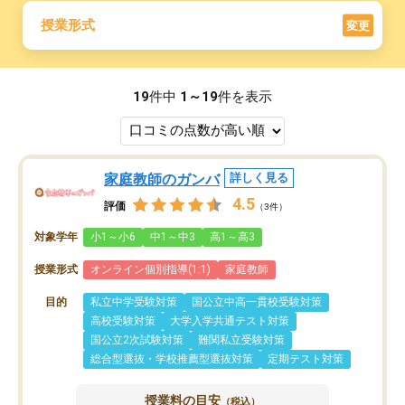
授業形式
変更
19
件中
1～19
件を表示
家庭教師のガンバ
詳しく見る
4.5
評価
（3件）
対象学年
小1～小6
中1～中3
高1～高3
授業形式
オンライン個別指導(1:1)
家庭教師
目的
私立中学受験対策
国公立中高一貫校受験対策
高校受験対策
大学入学共通テスト対策
国公立2次試験対策
難関私立受験対策
総合型選抜・学校推薦型選抜対策
定期テスト対策
授業料の目安
（税込）