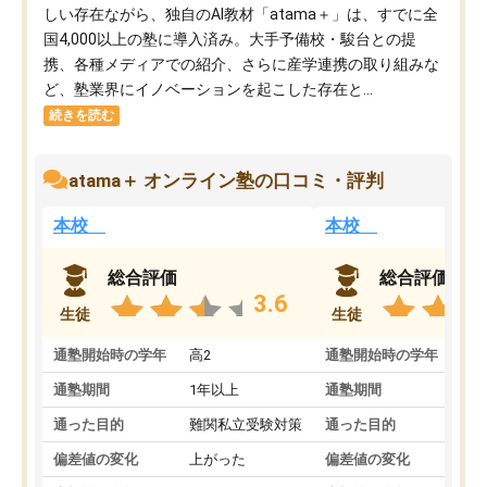
しい存在ながら、独自のAI教材「atama＋」は、すでに全
国4,000以上の塾に導入済み。大手予備校・駿台との提
携、各種メディアでの紹介、さらに産学連携の取り組みな
ど、塾業界にイノベーションを起こした存在と...
続きを読む
atama＋ オンライン塾の口コミ・評判
本校
本校
総合評価
総合評価
3.6
生徒
生徒
通塾開始時の学年
高2
通塾開始時の学年
中
通塾期間
1年以上
通塾期間
通った目的
難関私立受験対策
通った目的
偏差値の変化
上がった
偏差値の変化