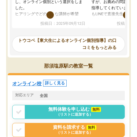
し、オンライン個別という選択をしま
すが、お薦めの問題集や
した。
指導してくれています。2
ヒアリングでどのような講師が希望
もLINEで直接先生に質問
か、オプションは付帯するかなど選ぶ
教科でも)。受講科目や
投稿日：2025年09月12日
投稿日：20
事が出来ました。
めれるので、個人に合っ
講師とのマッチング後講師との初回ミ
ると思います。カリキュ
ーティングを行い、その講師で良いか
いなのがあり(有料)、受
トウコベ【東大生によるオンライン個別指導】の口
他の講師を希望するか子供との相性も
ことをどんなスケジュー
コミをもっとみる
見てから講師を決定する事ができま
くか相談したのですが、
す。
ち期待したものではなく
うちの子は、初回面談の講師の方で決
内容でした。それでも明
那須塩原駅の教室一覧
定しました。
やる気も出ましたし、苦
くなってきたようなので
オンラインツールを使用した単語帳の
お願いして良かったと思
オンライン校
詳しく見る
共有があり宿題もそちらで出される形
も合わなければチェンジ
でした。
娘は3科目ともずっと同
対応エリア
全国
2ヶ月で担当講師の方がお辞めになると
言う事で講師変更の申し出があり、あ
無料体験を申し込む
無料
まりに短期での変更だった為、塾に通
（リストに追加する）
う事にして退会しました。遅れも取り
戻せ、授業内容や講師の方は良かった
資料を請求する
無料
と思います。
（リストに追加する）