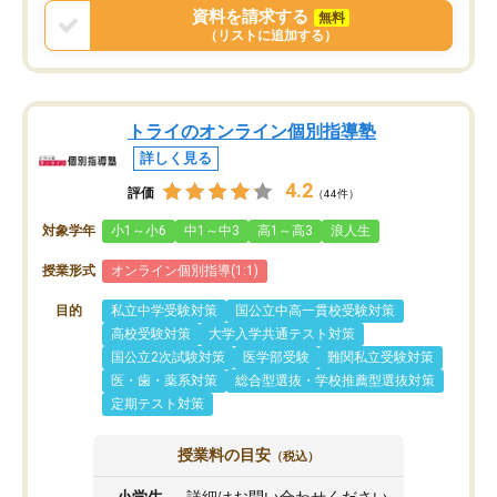
資料を請求する
無料
（リストに追加する）
トライのオンライン個別指導塾
詳しく見る
4.2
評価
（44件）
対象学年
小1～小6
中1～中3
高1～高3
浪人生
授業形式
オンライン個別指導(1:1)
目的
私立中学受験対策
国公立中高一貫校受験対策
高校受験対策
大学入学共通テスト対策
国公立2次試験対策
医学部受験
難関私立受験対策
医・歯・薬系対策
総合型選抜・学校推薦型選抜対策
定期テスト対策
授業料の目安
（税込）