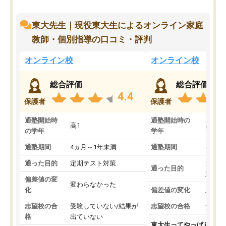
東大先生｜現役東大生によるオンライン家庭
教師・個別指導の口コミ・評判
オンライン校
オンライン校
総合評価
総合評価
4.4
保護者
保護者
通塾開始時
通塾開始時の
高1
高3
の学年
学年
通塾期間
4ヵ月～1年未満
通塾期間
4ヵ月
通った目的
定期テスト対策
大学入
通った目的
対策
偏差値の変
変わらなかった
化
偏差値の変化
上がっ
志望校の合
受験していない/結果が
志望校の合格
合格し
格
出ていない
東大生ってやっぱりすご