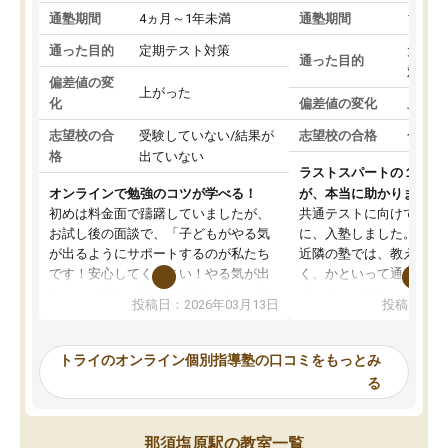
通塾期間
4ヵ月～1年未満
通塾期間
1～3
通った目的
定期テスト対策
大学入
通った目的
対策
偏差値の変
上がった
化
偏差値の変化
上がっ
志望校の合
受験していない/結果が
志望校の合格
合格し
格
出ていない
ラストスパートの１か月
オンラインで勉強のコツが学べる！
が、本当に助かりました
初めは料金面で躊躇していましたが、
共通テストに向けての追
お試し後の面談で、「子どもがやる気
に、入塾しました。田舎
が出るようにサポートするのが私たち
近隣の塾では、教えても
です！安心してください！やる気が出
く、かといって通うには
ないのは私たち講師の責任です」と言
が、トライならオンライ
投稿日：2026年03月13日
投稿日：20
ってくださり、確かに！と考えて、思
可能なので本当に助かり
い切って入塾しました。英語が苦手だ
テストの内容重視でした
ったんですが、学生の先生から学ぶこ
らないところをピンポイ
トライのオンライン個別指導塾の口コミをもっとみ
とで、勉強のコツみたいなものをつか
頂いて、とてもわかりや
る
み、徐々に成績が上がったらいいなと
していました。一生を左
思っていました。何が今足りないのか
スト、多少お金がかかっ
を的確に指導いただき、子どももびっ
思い切って入塾してよか
那須塩原駅の教室一覧