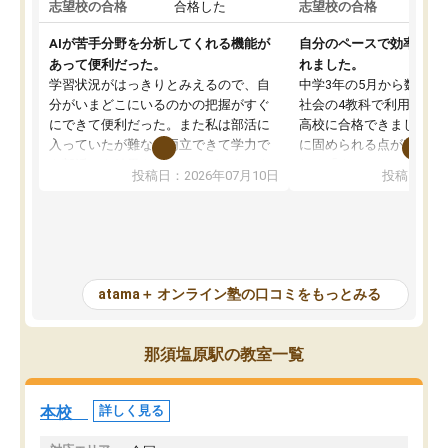
志望校の合格
合格した
志望校の合格
AIが苦手分野を分析してくれる機能が
自分のペースで効率よく
あって便利だった。
れました。
学習状況がはっきりとみえるので、自
中学3年の5月から数学・
分がいまどこにいるのかの把握がすぐ
社会の4教科で利用し、偏
にできて便利だった。また私は部活に
高校に合格できました。
入っていたが難なく両立できて学力で
に固められる点が魅力で
も部活でも結果を残すことができてよ
れる「ウォームアップ」
投稿日：2026年07月10日
投稿日：20
かった。また問題演習の際に、自分が
項目のおかげで、手軽に
一度間違えた問題を繰り返し学習でき
せられます。何度も間違
たので苦手だった英語の克服につなが
「特訓」項目で徹底的に
った点もよかった。ただAIをアピール
め、苦手克服に非常に役
して活用するのは良かった点もあった
また、その日の勉強時間
が、自分で自分の管理ができない人に
元数が可視化されるので
atama＋ オンライン塾の口コミをもっとみる
とっては難しい部分もあるのではない
しながら意欲的に取り組
かと思った。
常に効果を実感している
になった現在も大学受験
那須塩原駅の教室一覧
して利用しており、自信
すめできる塾です。
本校
詳しく見る