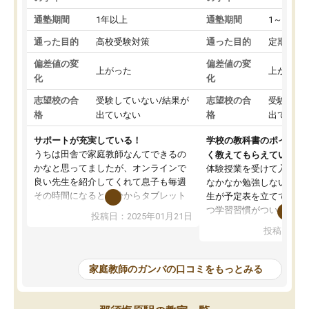
通塾期間
1年以上
通塾期間
1～3ヵ月
通った目的
高校受験対策
通った目的
定期テス
偏差値の変
偏差値の変
上がった
上がった
化
化
志望校の合
受験していない/結果が
志望校の合
受験して
格
出ていない
格
出ていな
サポートが充実している！
学校の教科書のポイント
うちは田舎で家庭教師なんてできるの
く教えてもらえている
かなと思ってましたが、オンラインで
体験授業を受けて入塾し
良い先生を紹介してくれて息子も毎週
なかなか勉強しない息子
その時間になると自分からタブレット
生が予定表を立ててくれ
を開いてzoomを繋げるようになりまし
つ学習習慣がついてきま
投稿日：2025年01月21日
た！5科目なんでもOKなのもとても気
オンラインで週に一度の
投稿日：20
に入っています
指導が無い日も予定表に
成績もだいぶ下の方でしたが、通い始
したり、LINEでわから
めて1年ほどだった今では平均点以上の
問できるのでとても助か
家庭教師のガンバの口コミをもっとみる
科目が増えてきました！あと1年受験ま
であるので無料の週末教室を使用しな
がら頑張って欲しいと思います！