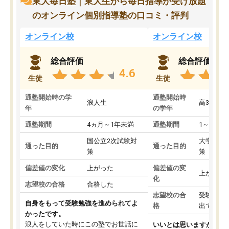
東大毎日塾｜東大生から毎日指導が受け放題
のオンライン個別指導塾の口コミ・評判
オンライン校
オンライン校
総合評価
総合評価
4.6
生徒
生徒
通塾開始時の学
通塾開始時
浪人生
高3
年
の学年
通塾期間
4ヵ月～1年未満
通塾期間
1～3ヵ月
国公立2次試験対
大学入学
通った目的
通った目的
策
策
偏差値の変化
上がった
偏差値の変
上がった
化
志望校の合格
合格した
志望校の合
受験して
自身をもって受験勉強を進められてよ
格
出ていな
かったです。
浪人をしていた時にこの塾でお世話に
いいとは思いますが、料