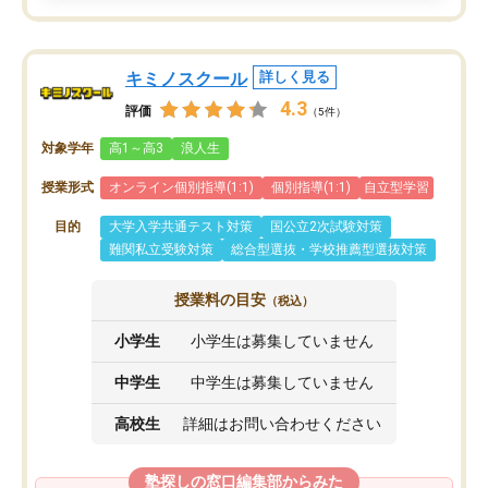
キミノスクール
詳しく見る
4.3
評価
（5件）
対象学年
高1～高3
浪人生
授業形式
オンライン個別指導(1:1)
個別指導(1:1)
自立型学習
目的
大学入学共通テスト対策
国公立2次試験対策
難関私立受験対策
総合型選抜・学校推薦型選抜対策
授業料の目安
（税込）
小学生
小学生は募集していません
中学生
中学生は募集していません
高校生
詳細はお問い合わせください
塾探しの窓口編集部からみた