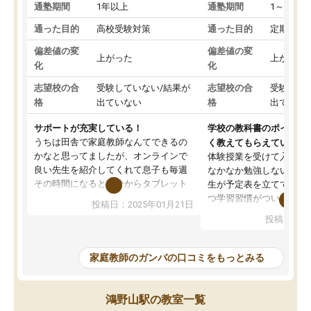
通塾期間
1年以上
通塾期間
1～3ヵ月
通った目的
高校受験対策
通った目的
定期テス
偏差値の変
偏差値の変
上がった
上がった
化
化
志望校の合
受験していない/結果が
志望校の合
受験して
格
出ていない
格
出ていな
サポートが充実している！
学校の教科書のポイント
うちは田舎で家庭教師なんてできるの
く教えてもらえている
かなと思ってましたが、オンラインで
体験授業を受けて入塾し
良い先生を紹介してくれて息子も毎週
なかなか勉強しない息子
その時間になると自分からタブレット
生が予定表を立ててくれ
を開いてzoomを繋げるようになりまし
つ学習習慣がついてきま
投稿日：2025年01月21日
た！5科目なんでもOKなのもとても気
オンラインで週に一度の
投稿日：20
に入っています
指導が無い日も予定表に
成績もだいぶ下の方でしたが、通い始
したり、LINEでわから
めて1年ほどだった今では平均点以上の
問できるのでとても助か
家庭教師のガンバの口コミをもっとみる
科目が増えてきました！あと1年受験ま
であるので無料の週末教室を使用しな
がら頑張って欲しいと思います！
鴻野山駅の教室一覧