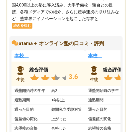
国4,000以上の塾に導入済み。大手予備校・駿台との提
携、各種メディアでの紹介、さらに産学連携の取り組みな
ど、塾業界にイノベーションを起こした存在と...
続きを読む
atama＋ オンライン塾の口コミ・評判
本校
本校
総合評価
総合評価
3.6
生徒
生徒
通塾開始時の学年
高2
通塾開始時の学年
中
通塾期間
1年以上
通塾期間
通った目的
難関私立受験対策
通った目的
偏差値の変化
上がった
偏差値の変化
志望校の合格
合格した
志望校の合格