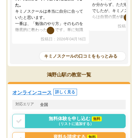
か分からず、ただ机に座
た。
でしたが、キミノスクー
キミノスクールは本当に自分に合って
らは自習の質が劇的に変
いたと思います。
先生が毎日何をすべきか
一番は、「勉強のやり方」そのものを
投稿日：20
を明確にしてくれるので
徹底的に教わったことです。単に知識
ずに学習に取り組めるよ
を詰め込むのではなく、自学自習の習
投稿日：2026年04月16日
が一番の収穫です。
慣が身につくよう並走してくれるの
授業で教えてもらうとい
で、通塾日以外も机に向かうのが苦で
の仕方をコーチングして
はなくなりました。
キミノスクールの口コミをもっとみる
ルなので、家での学習習
身につきました。結果と
講師の方との距離も近く、親身なコー
た英語の偏差値が10以上
チングのおかげで、停滞期もモチベー
鴻野山駅の教室一覧
していた公立高校に無事
ションを維持できました。「やらされ
た。自分から学ぶ姿勢を
る勉強」から「目標のための勉強」へ
たい家庭には本当におす
意識が変わったことが、目標校への合
オンラインコース
詳しく見る
思います。
格に繋がったと思います。
対応エリア
全国
無料体験を申し込む
無料
（リストに追加する）
資料を請求する
無料