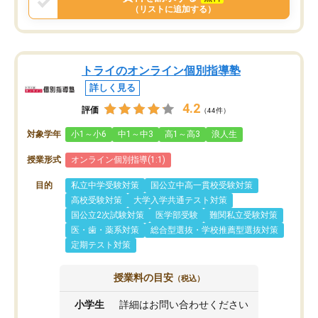
（リストに追加する）
トライのオンライン個別指導塾
詳しく見る
4.2
評価
（44件）
対象学年
小1～小6
中1～中3
高1～高3
浪人生
授業形式
オンライン個別指導(1:1)
目的
私立中学受験対策
国公立中高一貫校受験対策
高校受験対策
大学入学共通テスト対策
国公立2次試験対策
医学部受験
難関私立受験対策
医・歯・薬系対策
総合型選抜・学校推薦型選抜対策
定期テスト対策
授業料の目安
（税込）
小学生
詳細はお問い合わせください