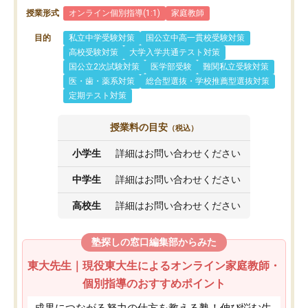
授業形式
オンライン個別指導(1:1)
家庭教師
目的
私立中学受験対策
国公立中高一貫校受験対策
高校受験対策
大学入学共通テスト対策
国公立2次試験対策
医学部受験
難関私立受験対策
医・歯・薬系対策
総合型選抜・学校推薦型選抜対策
定期テスト対策
授業料の目安
（税込）
小学生
詳細はお問い合わせください
中学生
詳細はお問い合わせください
高校生
詳細はお問い合わせください
塾探しの窓口編集部からみた
東大先生｜現役東大生によるオンライン家庭教師・
個別指導のおすすめポイント
成果につながる努力の仕方を教える塾！伸び悩む生