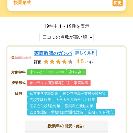
授業形式
変更
19
件中
1～19
件を表示
家庭教師のガンバ
詳しく見る
4.5
評価
（3件）
対象学年
小1～小6
中1～中3
高1～高3
授業形式
オンライン個別指導(1:1)
家庭教師
目的
私立中学受験対策
国公立中高一貫校受験対策
高校受験対策
大学入学共通テスト対策
国公立2次試験対策
難関私立受験対策
総合型選抜・学校推薦型選抜対策
定期テスト対策
授業料の目安
（税込）