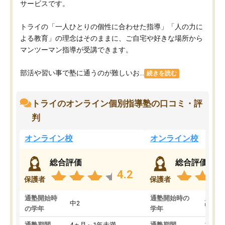
サービスです。
トライの「一人ひとりの個性に合わせた指導」「人の力に
よる教育」の理念はそのままに、ご自宅や好きな場所から
マンツーマン指導が受講できます。
部活や習い事で塾に通うのが難しいお...
続きを読む
トライのオンライン個別指導塾の口コミ・評
判
オンライン校
オンライン校
総合評価
総合評価
4.2
保護者
保護者
通塾開始時
通塾開始時の
中2
高3
の学年
学年
通塾期間
4ヵ月～1年未満
通塾期間
1～3