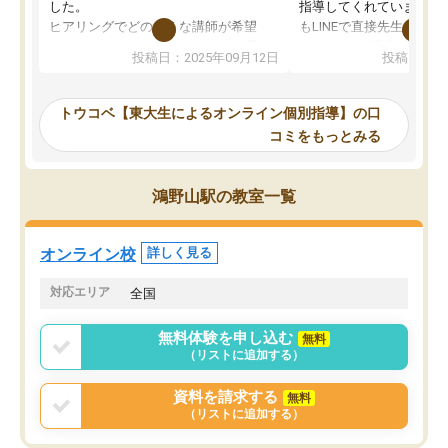
した。
指導してくれています。2
ヒアリングでどのような講師が希望
もLINEで直接先生に質問
か、オプションは付帯するかなど選ぶ
教科でも)。受講科目や
投稿日：2025年09月12日
投稿日：20
事が出来ました。
めれるので、個人に合っ
講師とのマッチング後講師との初回ミ
ると思います。カリキュ
ーティングを行い、その講師で良いか
いなのがあり(有料)、受
トウコベ【東大生によるオンライン個別指導】の口
他の講師を希望するか子供との相性も
ことをどんなスケジュー
コミをもっとみる
見てから講師を決定する事ができま
くか相談したのですが、
す。
ち期待したものではなく
うちの子は、初回面談の講師の方で決
内容でした。それでも明
鴻野山駅の教室一覧
定しました。
やる気も出ましたし、苦
くなってきたようなので
オンラインツールを使用した単語帳の
お願いして良かったと思
オンライン校
詳しく見る
共有があり宿題もそちらで出される形
も合わなければチェンジ
でした。
娘は3科目ともずっと同
対応エリア
全国
2ヶ月で担当講師の方がお辞めになると
言う事で講師変更の申し出があり、あ
無料体験を申し込む
無料
まりに短期での変更だった為、塾に通
（リストに追加する）
う事にして退会しました。遅れも取り
戻せ、授業内容や講師の方は良かった
資料を請求する
無料
と思います。
（リストに追加する）