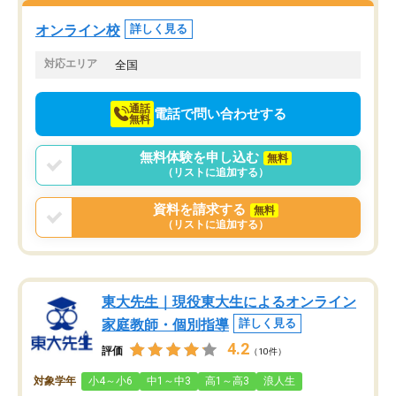
塾を受けています。狙い通り、少しず
つ成績も上がり、苦手意識も無くなっ
オンライン校
詳しく見る
てきたので、さらに苦手な数学も追加
でお願いしました。来年の高校受験に
対応エリア
全国
向けて頑張っています。
通話
電話で問い合わせする
無料
無料体験を申し込む
無料
（リストに追加する）
資料を請求する
無料
（リストに追加する）
東大先生｜現役東大生によるオンライン
家庭教師・個別指導
詳しく見る
4.2
評価
（10件）
対象学年
小4～小6
中1～中3
高1～高3
浪人生