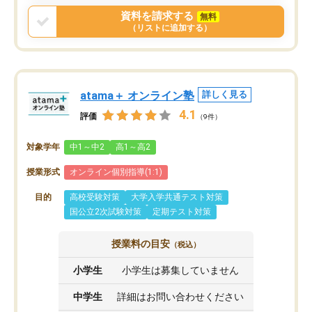
資料を請求する
無料
（リストに追加する）
atama＋ オンライン塾
詳しく見る
4.1
評価
（9件）
対象学年
中1～中2
高1～高2
授業形式
オンライン個別指導(1:1)
目的
高校受験対策
大学入学共通テスト対策
国公立2次試験対策
定期テスト対策
授業料の目安
（税込）
小学生
小学生は募集していません
中学生
詳細はお問い合わせください