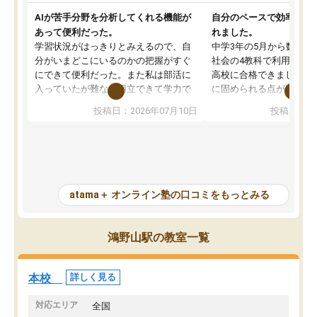
AIが苦手分野を分析してくれる機能が
自分のペースで効率よく
あって便利だった。
れました。
学習状況がはっきりとみえるので、自
中学3年の5月から数学・
分がいまどこにいるのかの把握がすぐ
社会の4教科で利用し、偏
にできて便利だった。また私は部活に
高校に合格できました。
入っていたが難なく両立できて学力で
に固められる点が魅力で
も部活でも結果を残すことができてよ
れる「ウォームアップ」
投稿日：2026年07月10日
投稿日：20
かった。また問題演習の際に、自分が
項目のおかげで、手軽に
一度間違えた問題を繰り返し学習でき
せられます。何度も間違
たので苦手だった英語の克服につなが
「特訓」項目で徹底的に
った点もよかった。ただAIをアピール
め、苦手克服に非常に役
して活用するのは良かった点もあった
また、その日の勉強時間
が、自分で自分の管理ができない人に
元数が可視化されるので
atama＋ オンライン塾の口コミをもっとみる
とっては難しい部分もあるのではない
しながら意欲的に取り組
かと思った。
常に効果を実感している
になった現在も大学受験
鴻野山駅の教室一覧
して利用しており、自信
すめできる塾です。
本校
詳しく見る
対応エリア
全国