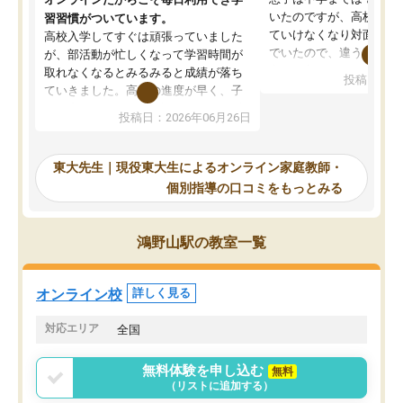
いたのですが、高校に入
習習慣がついています。
ていけなくなり対面の塾
高校入学してすぐは頑張っていました
でいたので、違うアプロ
が、部活動が忙しくなって学習時間が
考えて入りました。地元
取れなくなるとみるみると成績が落ち
投稿日：20
で、当初は模試でD判定
ていきました。高校の進度が早く、子
していたのですが、やは
供も家に帰って勉強の話すると嫌な反
投稿日：2026年06月26日
験勉強に詳しく、先生か
応を示します。東大先生にお願いして
受け合格できました。ま
からは効率的な計画を先生が立ててく
自習室が毎日使えていつ
れるので、親としても安心です。毎日
東大先生｜現役東大生によるオンライン家庭教師・
るのが心強かったようで
使える自習室とかもあり、わからない
個別指導の口コミをもっとみる
謝です。
ところがあれば先生が回答してくれる
のも重宝しています。
鴻野山駅の教室一覧
オンライン校
詳しく見る
対応エリア
全国
無料体験を申し込む
無料
（リストに追加する）