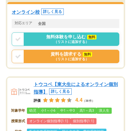
オンライン校
詳しく見る
対応エリア
全国
無料体験を申し込む
無料
（リストに追加する）
資料を請求する
無料
（リストに追加する）
トウコベ【東大生によるオンライン個別
指導】
詳しく見る
4.4
評価
（38件）
対象学年
幼児
小1～小6
中1～中3
高1～高3
浪人生
授業形式
オンライン個別指導(1:1)
個別指導(1:1)