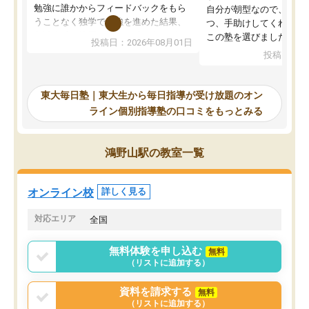
勉強に誰かからフィードバックをもら
自分が朝型なので、自習
うことなく独学で勉強を進めた結果、
つ、手助けしてくれる設
入試本番に地歴の学習が間に合わず不
この塾を選びました。
投稿日：2026年08月01日
合格となってしまいました。その経験
投稿日：20
を踏まえ、浪人が決まった際に勉強計
画を考えてもらえる塾を探した結果、
東大毎日塾にたどり着きました。学習
東大毎日塾｜東大生から毎日指導が受け放題のオン
の長期計画や日々の勉強のやり方につ
ライン個別指導塾の口コミをもっとみる
いて客観的なアドバイスをいただけた
ので、自信をもって受験勉強を進める
ことができました。自分のように勉強
鴻野山駅の教室一覧
のやり方や進捗管理で苦労している方
には特におすすめしたい塾です。
オンライン校
詳しく見る
対応エリア
全国
無料体験を申し込む
無料
（リストに追加する）
資料を請求する
無料
（リストに追加する）