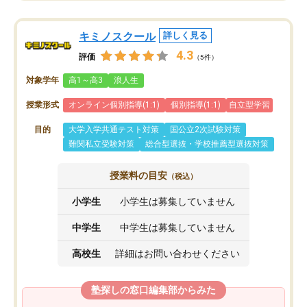
キミノスクール
詳しく見る
4.3
評価
（5件）
対象学年
高1～高3
浪人生
授業形式
オンライン個別指導(1:1)
個別指導(1:1)
自立型学習
目的
大学入学共通テスト対策
国公立2次試験対策
難関私立受験対策
総合型選抜・学校推薦型選抜対策
授業料の目安
（税込）
小学生
小学生は募集していません
中学生
中学生は募集していません
高校生
詳細はお問い合わせください
塾探しの窓口編集部からみた