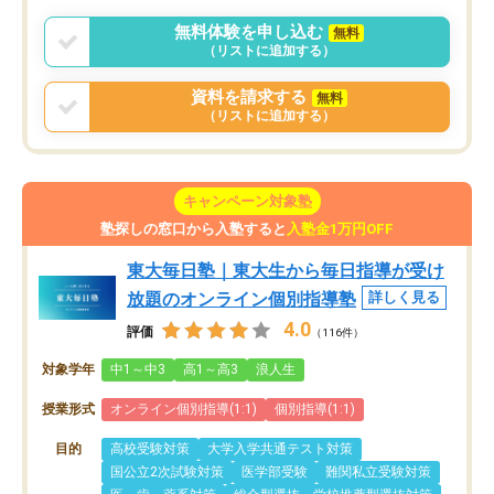
無料体験を申し込む
無料
（リストに追加する）
資料を請求する
無料
（リストに追加する）
キャンペーン対象塾
塾探しの窓口から入塾すると
入塾金1万円OFF
東大毎日塾｜東大生から毎日指導が受け
放題のオンライン個別指導塾
詳しく見る
4.0
評価
（116件）
対象学年
中1～中3
高1～高3
浪人生
授業形式
オンライン個別指導(1:1)
個別指導(1:1)
目的
高校受験対策
大学入学共通テスト対策
国公立2次試験対策
医学部受験
難関私立受験対策