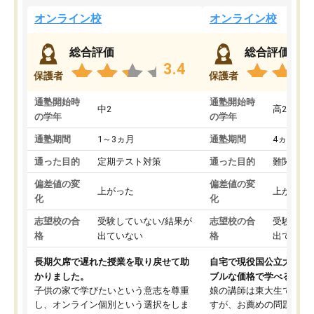
オンライン校
オンライン校
総合評価
総合評価
3.4
保護者
保護者
通塾開始時
通塾開始時
中2
高2
の学年
の学年
通塾期間
1～3ヵ月
通塾期間
4ヵ月～1
通った目的
定期テスト対策
通った目的
難関私立
偏差値の変
偏差値の変
上がった
上がった
化
化
志望校の合
受験していない/結果が
志望校の合
受験して
格
出ていない
格
出ていな
長期欠席で遅れた授業を取り戻せて助
自宅で現役国公立大学生
かりました。
ブルな価格で学べる
子供の家で学びたいという意志を尊重
娘の講師は東大生では無
し、オンライン個別という選択をしま
すが、お薦めの問題集や