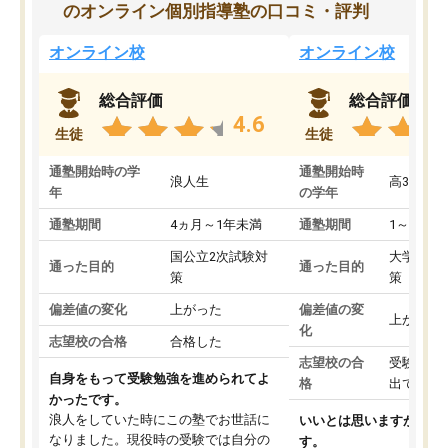
のオンライン個別指導塾の口コミ・評判
オンライン校
オンライン校
総合評価
総合評価
4.6
生徒
生徒
通塾開始時の学
通塾開始時
浪人生
高3
年
の学年
通塾期間
4ヵ月～1年未満
通塾期間
1～3ヵ月
国公立2次試験対
大学入学
通った目的
通った目的
策
策
偏差値の変化
上がった
偏差値の変
上がった
化
志望校の合格
合格した
志望校の合
受験して
自身をもって受験勉強を進められてよ
格
出ていな
かったです。
浪人をしていた時にこの塾でお世話に
いいとは思いますが、料
なりました。現役時の受験では自分の
す。