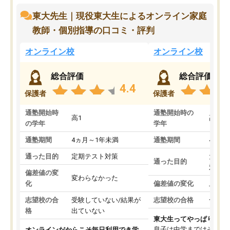
東大先生｜現役東大生によるオンライン家庭
教師・個別指導の口コミ・評判
オンライン校
オンライン校
総合評価
総合評価
4.4
保護者
保護者
通塾開始時
通塾開始時の
高1
高3
の学年
学年
通塾期間
4ヵ月～1年未満
通塾期間
4ヵ月
通った目的
定期テスト対策
大学入
通った目的
対策
偏差値の変
変わらなかった
化
偏差値の変化
上がっ
志望校の合
受験していない/結果が
志望校の合格
合格し
格
出ていない
東大生ってやっぱりすご
息子は中学まではそこそ
オンラインだからこそ毎日利用でき学