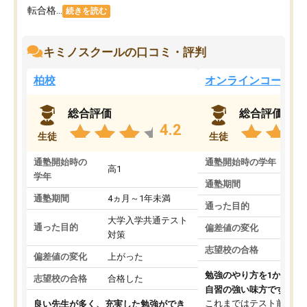
転合格...
続きを読む
キミノスクールの口コミ・評判
柏校
オンラインコース
総合評価
総合評価
4.2
生徒
生徒
通塾開始時の
通塾開始時の学年
中
高1
学年
通塾期間
通塾期間
4ヵ月～1年未満
通った目的
大学入学共通テスト
通った目的
偏差値の変化
対策
志望校の合格
偏差値の変化
上がった
勉強のやり方を1から教
志望校の合格
合格した
自習の強い味方です。
これまではテスト前に何
良い先生が多く、充実した勉強ができ