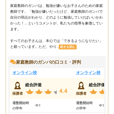
家庭教師のガンバは、勉強が嫌いなお子さんのための家庭
教師です。「勉強が嫌いだったけど、家庭教師のガンバで
自分の弱点がわかり、どのように勉強していけばいいかわ
かった！」というコメントが、私たちの指導を象徴してい
ます。
すべてのお子さんは、本心では「できるようになりたい」
と願っています。ただ、やり...
続きを読む
家庭教師のガンバの口コミ・評判
オンライン校
オンライン校
総合評価
総合評価
4.4
保護者
保護者
通塾開始時
通塾開始時
中1
中1
の学年
の学年