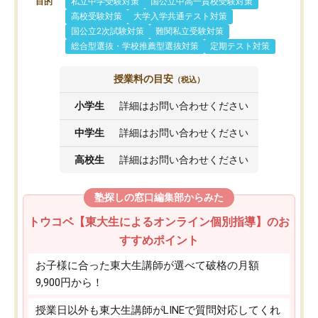
目的
私立中学受験対策
国公立中高一貫校受験対策
高校受験対策
大学入学共通テスト対策
国公立2次試験対策
難関私立受験対策
総合型選抜・学校推薦型選抜対策
定期テスト対策
授業料の目安
（税込）
小学生
詳細はお問い合わせください
中学生
詳細はお問い合わせください
高校生
詳細はお問い合わせください
塾探しの窓口編集部からみた
トウコベ【東大生によるオンライン個別指導】のお
すすめポイント
お子様に合った東大生講師が選べて破格の月額
9,900円から！
授業日以外も東大生講師がLINEで質問対応してくれ