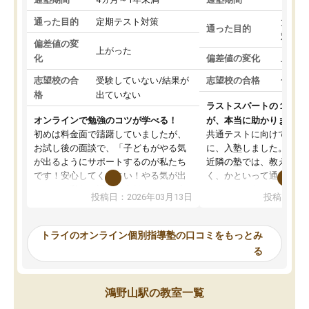
通った目的
定期テスト対策
大学入
通った目的
対策
偏差値の変
上がった
化
偏差値の変化
上がっ
志望校の合
受験していない/結果が
志望校の合格
合格し
格
出ていない
ラストスパートの１か月
オンラインで勉強のコツが学べる！
が、本当に助かりました
初めは料金面で躊躇していましたが、
共通テストに向けての追
お試し後の面談で、「子どもがやる気
に、入塾しました。田舎
が出るようにサポートするのが私たち
近隣の塾では、教えても
です！安心してください！やる気が出
く、かといって通うには
ないのは私たち講師の責任です」と言
が、トライならオンライ
投稿日：2026年03月13日
投稿日：20
ってくださり、確かに！と考えて、思
可能なので本当に助かり
い切って入塾しました。英語が苦手だ
テストの内容重視でした
ったんですが、学生の先生から学ぶこ
らないところをピンポイ
トライのオンライン個別指導塾の口コミをもっとみ
とで、勉強のコツみたいなものをつか
頂いて、とてもわかりや
る
み、徐々に成績が上がったらいいなと
していました。一生を左
思っていました。何が今足りないのか
スト、多少お金がかかっ
を的確に指導いただき、子どももびっ
思い切って入塾してよか
鴻野山駅の教室一覧
くりするほど楽しんでやる気を持って