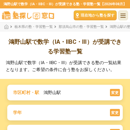
鴻野山駅で数学（ⅠA・ⅡBC・Ⅲ）が受講できる塾・学習塾一覧【2026年08月】
現在地から塾を探す
栃木県の塾・学習塾一覧
那須烏山市の塾・学習塾一覧
鴻野山駅の
鴻野山駅で数学（ⅠA・ⅡBC・Ⅲ）が受講でき
る学習塾一覧
鴻野山駅で数学（ⅠA・ⅡBC・Ⅲ）が受講できる塾の一覧結果
となります。ご希望の条件に合う塾をお探しください。
市区町村・駅
鴻野山駅
変更
学年
変更