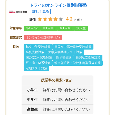
トライのオンライン個別指導塾
詳しく見る
4.2
評価
（44件）
対象学年
小1～小6
中1～中3
高1～高3
浪人生
授業形式
オンライン個別指導(1:1)
目的
私立中学受験対策
国公立中高一貫校受験対策
高校受験対策
大学入学共通テスト対策
国公立2次試験対策
医学部受験
難関私立受験対策
医・歯・薬系対策
総合型選抜・学校推薦型選抜対策
定期テスト対策
授業料の目安
（税込）
小学生
詳細はお問い合わせください
中学生
詳細はお問い合わせください
高校生
詳細はお問い合わせください