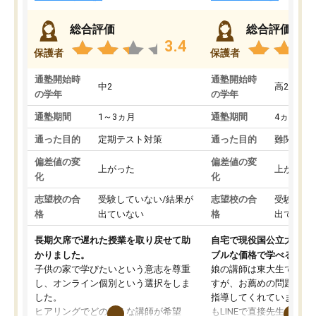
総合評価
総合評価
3.4
保護者
保護者
通塾開始時
通塾開始時
中2
高2
の学年
の学年
通塾期間
1～3ヵ月
通塾期間
4ヵ月～1
通った目的
定期テスト対策
通った目的
難関私立
偏差値の変
偏差値の変
上がった
上がった
化
化
志望校の合
受験していない/結果が
志望校の合
受験して
格
出ていない
格
出ていな
長期欠席で遅れた授業を取り戻せて助
自宅で現役国公立大学生
かりました。
ブルな価格で学べる
子供の家で学びたいという意志を尊重
娘の講師は東大生では無
し、オンライン個別という選択をしま
すが、お薦めの問題集や
した。
指導してくれています。2
ヒアリングでどのような講師が希望
もLINEで直接先生に質問