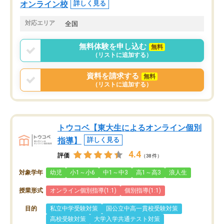
オンライン校
詳しく見る
対応エリア
全国
無料体験を申し込む
無料
（リストに追加する）
資料を請求する
無料
（リストに追加する）
トウコベ【東大生によるオンライン個別
指導】
詳しく見る
4.4
評価
（38件）
対象学年
幼児
小1～小6
中1～中3
高1～高3
浪人生
授業形式
オンライン個別指導(1:1)
個別指導(1:1)
目的
私立中学受験対策
国公立中高一貫校受験対策
高校受験対策
大学入学共通テスト対策