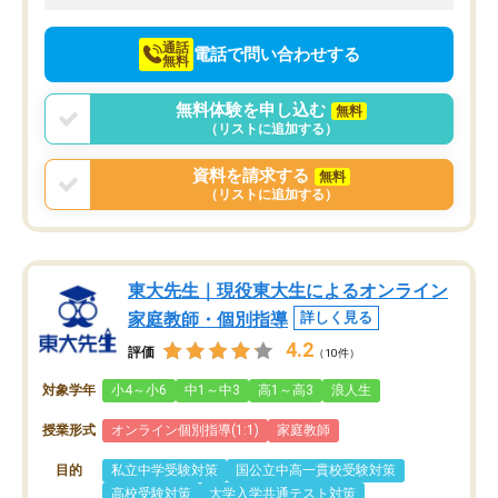
向けて頑張っています。
通話
電話で問い合わせする
無料
無料体験を申し込む
無料
（リストに追加する）
資料を請求する
無料
（リストに追加する）
東大先生｜現役東大生によるオンライン
家庭教師・個別指導
詳しく見る
4.2
評価
（10件）
対象学年
小4～小6
中1～中3
高1～高3
浪人生
授業形式
オンライン個別指導(1:1)
家庭教師
目的
私立中学受験対策
国公立中高一貫校受験対策
高校受験対策
大学入学共通テスト対策