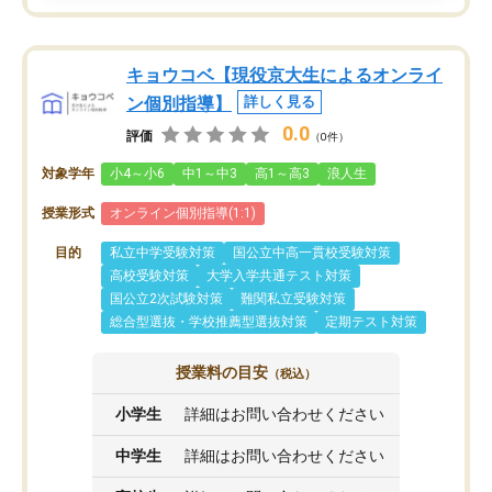
キョウコベ【現役京大生によるオンライ
ン個別指導】
詳しく見る
0.0
評価
（0件）
対象学年
小4～小6
中1～中3
高1～高3
浪人生
授業形式
オンライン個別指導(1:1)
目的
私立中学受験対策
国公立中高一貫校受験対策
高校受験対策
大学入学共通テスト対策
国公立2次試験対策
難関私立受験対策
総合型選抜・学校推薦型選抜対策
定期テスト対策
授業料の目安
（税込）
小学生
詳細はお問い合わせください
中学生
詳細はお問い合わせください