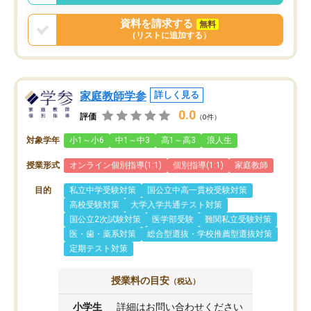
資料を請求する
無料
（リストに追加する）
家庭教師学参
詳しく見る
0.0
評価
（0件）
対象学年
小1～小6
中1～中3
高1～高3
浪人生
授業形式
オンライン個別指導(1:1)
個別指導(1:1)
家庭教師
目的
私立中学受験対策
国公立中高一貫校受験対策
高校受験対策
大学入学共通テスト対策
国公立2次試験対策
医学部受験
難関私立受験対策
医・歯・薬系対策
総合型選抜・学校推薦型選抜対策
定期テスト対策
授業料の目安
（税込）
小学生
詳細はお問い合わせください