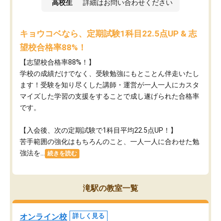
高校生
詳細はお問い合わせください
キョウコベなら、定期試験1科目22.5点UP & 志
望校合格率88%！
【志望校合格率88%！】
学校の成績だけでなく、受験勉強にもとことん伴走いたし
ます！受験を知り尽くした講師・運営が​一人一人にカスタ
マイズした学習の支援をすることで成し遂げられた合格率
です。
【入会後、次の定期試験で1科目平均22.5点UP！】
苦手範囲の強化はもちろんのこと、​一人一人に合わせた勉
強法を...
続きを読む
滝駅の教室一覧
オンライン校
詳しく見る