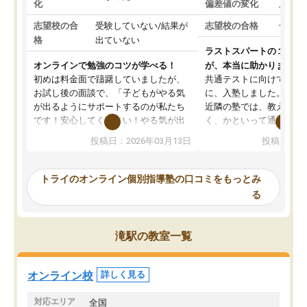
化
偏差値の変化
上がっ
志望校の合
受験していない/結果が
志望校の合格
合格し
格
出ていない
ラストスパートの１か月
オンラインで勉強のコツが学べる！
が、本当に助かりました
初めは料金面で躊躇していましたが、
共通テストに向けての追
お試し後の面談で、「子どもがやる気
に、入塾しました。田舎
が出るようにサポートするのが私たち
近隣の塾では、教えても
です！安心してください！やる気が出
く、かといって通うには
ないのは私たち講師の責任です」と言
が、トライならオンライ
投稿日：2026年03月13日
投稿日：20
ってくださり、確かに！と考えて、思
可能なので本当に助かり
い切って入塾しました。英語が苦手だ
テストの内容重視でした
ったんですが、学生の先生から学ぶこ
らないところをピンポイ
トライのオンライン個別指導塾の口コミをもっとみ
とで、勉強のコツみたいなものをつか
頂いて、とてもわかりや
る
み、徐々に成績が上がったらいいなと
していました。一生を左
思っていました。何が今足りないのか
スト、多少お金がかかっ
を的確に指導いただき、子どももびっ
思い切って入塾してよか
滝駅の教室一覧
くりするほど楽しんでやる気を持って
塾を受けています。狙い通り、少しず
つ成績も上がり、苦手意識も無くなっ
オンライン校
詳しく見る
てきたので、さらに苦手な数学も追加
でお願いしました。来年の高校受験に
対応エリア
全国