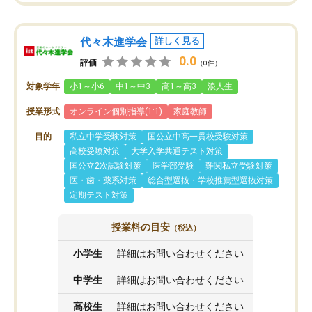
代々木進学会
詳しく見る
0.0
評価
（0件）
対象学年
小1～小6
中1～中3
高1～高3
浪人生
授業形式
オンライン個別指導(1:1)
家庭教師
目的
私立中学受験対策
国公立中高一貫校受験対策
高校受験対策
大学入学共通テスト対策
国公立2次試験対策
医学部受験
難関私立受験対策
医・歯・薬系対策
総合型選抜・学校推薦型選抜対策
定期テスト対策
授業料の目安
（税込）
小学生
詳細はお問い合わせください
中学生
詳細はお問い合わせください
高校生
詳細はお問い合わせください