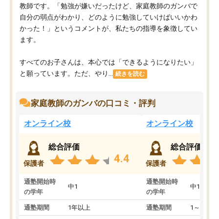
教師です。「勉強が嫌いだったけど、家庭教師のガンバで
自分の弱点がわかり、どのように勉強していけばいいかわ
かった！」というコメントが、私たちの指導を象徴してい
ます。
すべてのお子さんは、本心では「できるようになりたい」
と願っています。ただ、やり...
続きを読む
家庭教師のガンバの口コミ・評判
オンライン校
オンライン校
総合評価
総合評価
4.4
保護者
保護者
通塾開始時
通塾開始時
中1
中1
の学年
の学年
通塾期間
1年以上
通塾期間
1～3ヵ月