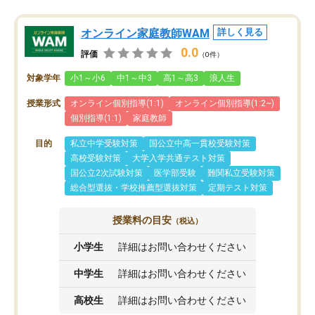
オンライン家庭教師WAM
詳しく見る
0.0
評価
（0件）
対象学年
小1～小6
中1～中3
高1～高3
浪人生
授業形式
オンライン個別指導(1:1)
オンライン個別指導(1:2~)
個別指導(1:1)
家庭教師
目的
私立中学受験対策
国公立中高一貫校受験対策
高校受験対策
大学入学共通テスト対策
国公立2次試験対策
医学部受験
難関私立受験対策
総合型選抜・学校推薦型選抜対策
定期テスト対策
授業料の目安
（税込）
小学生
詳細はお問い合わせください
中学生
詳細はお問い合わせください
高校生
詳細はお問い合わせください