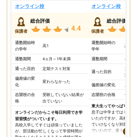
オンライン校
オンライン校
総合評価
総合評価
4.4
保護者
保護者
通塾開始時
通塾開始時の
高1
高3
の学年
学年
通塾期間
4ヵ月～1年未満
通塾期間
4ヵ月
通った目的
定期テスト対策
大学入
通った目的
対策
偏差値の変
変わらなかった
化
偏差値の変化
上がっ
志望校の合
受験していない/結果が
志望校の合格
合格し
格
出ていない
東大生ってやっぱりすご
息子は中学まではそこそ
オンラインだからこそ毎日利用でき学
いたのですが、高校に入
習習慣がついています。
ていけなくなり対面の塾
高校入学してすぐは頑張っていました
でいたので、違うアプロ
が、部活動が忙しくなって学習時間が
考えて入りました。地元