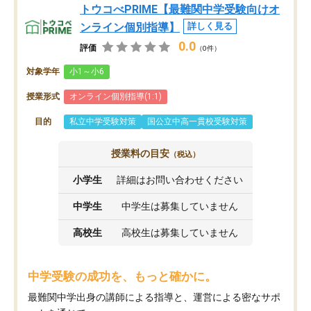
トウコべPRIME【最難関中学受験向けオ
ンライン個別指導】
詳しく見る
0.0
評価
（0件）
対象学年
小1～小6
授業形式
オンライン個別指導(1:1)
目的
私立中学受験対策
国公立中高一貫校受験対策
授業料の目安
（税込）
小学生
詳細はお問い合わせください
中学生
中学生は募集していません
高校生
高校生は募集していません
中学受験の成功を、もっと確かに。
最難関中学出身の講師による指導と、運営による密なサポ