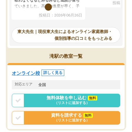
取れなくなるとみるみると成績が落ち
投稿日：20
で、当初は模試でD判定
ていきました。高校の進度が早く、子
していたのですが、やは
供も家に帰って勉強の話すると嫌な反
投稿日：2026年06月26日
験勉強に詳しく、先生か
応を示します。東大先生にお願いして
受け合格できました。ま
からは効率的な計画を先生が立ててく
自習室が毎日使えていつ
れるので、親としても安心です。毎日
東大先生｜現役東大生によるオンライン家庭教師・
るのが心強かったようで
使える自習室とかもあり、わからない
個別指導の口コミをもっとみる
謝です。
ところがあれば先生が回答してくれる
のも重宝しています。
滝駅の教室一覧
オンライン校
詳しく見る
対応エリア
全国
無料体験を申し込む
無料
（リストに追加する）
資料を請求する
無料
（リストに追加する）