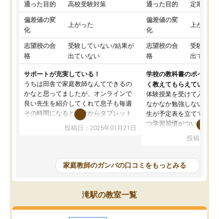
通った目的
高校受験対策
通った目的
定期テス
偏差値の変
偏差値の変
上がった
上がった
化
化
志望校の合
受験していない/結果が
志望校の合
受験して
格
出ていない
格
出ていな
サポートが充実している！
学校の教科書のポイント
うちは田舎で家庭教師なんてできるの
く教えてもらえている
かなと思ってましたが、オンラインで
体験授業を受けて入塾し
良い先生を紹介してくれて息子も毎週
なかなか勉強しない息子
その時間になると自分からタブレット
生が予定表を立ててくれ
を開いてzoomを繋げるようになりまし
つ学習習慣がついてきま
投稿日：2025年01月21日
た！5科目なんでもOKなのもとても気
オンラインで週に一度の
投稿日：20
に入っています
指導が無い日も予定表に
成績もだいぶ下の方でしたが、通い始
したり、LINEでわから
めて1年ほどだった今では平均点以上の
問できるのでとても助か
家庭教師のガンバの口コミをもっとみる
科目が増えてきました！あと1年受験ま
であるので無料の週末教室を使用しな
がら頑張って欲しいと思います！
滝駅の教室一覧