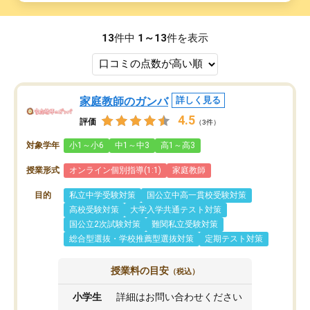
13
件中
1～13
件を表示
家庭教師のガンバ
詳しく見る
4.5
評価
（3件）
対象学年
小1～小6
中1～中3
高1～高3
授業形式
オンライン個別指導(1:1)
家庭教師
目的
私立中学受験対策
国公立中高一貫校受験対策
高校受験対策
大学入学共通テスト対策
国公立2次試験対策
難関私立受験対策
総合型選抜・学校推薦型選抜対策
定期テスト対策
授業料の目安
（税込）
小学生
詳細はお問い合わせください