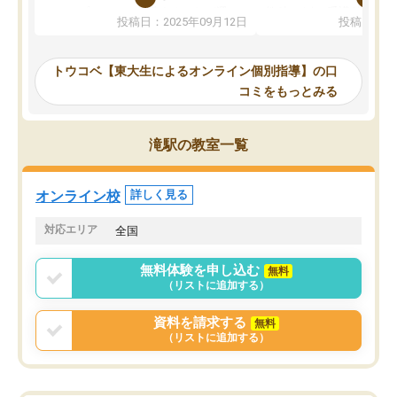
か、オプションは付帯するかなど選ぶ
教科でも)。受講科目や
投稿日：2025年09月12日
投稿日：20
事が出来ました。
めれるので、個人に合っ
講師とのマッチング後講師との初回ミ
ると思います。カリキュ
ーティングを行い、その講師で良いか
いなのがあり(有料)、受
トウコベ【東大生によるオンライン個別指導】の口
他の講師を希望するか子供との相性も
ことをどんなスケジュー
コミをもっとみる
見てから講師を決定する事ができま
くか相談したのですが、
す。
ち期待したものではなく
うちの子は、初回面談の講師の方で決
内容でした。それでも明
滝駅の教室一覧
定しました。
やる気も出ましたし、苦
くなってきたようなので
オンラインツールを使用した単語帳の
お願いして良かったと思
オンライン校
詳しく見る
共有があり宿題もそちらで出される形
も合わなければチェンジ
でした。
娘は3科目ともずっと同
対応エリア
全国
2ヶ月で担当講師の方がお辞めになると
言う事で講師変更の申し出があり、あ
無料体験を申し込む
無料
まりに短期での変更だった為、塾に通
（リストに追加する）
う事にして退会しました。遅れも取り
戻せ、授業内容や講師の方は良かった
資料を請求する
無料
と思います。
（リストに追加する）