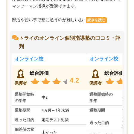
マンツーマン指導が受講できます。
部活や習い事で塾に通うのが難しいお...
続きを読む
トライのオンライン個別指導塾の口コミ・評
判
オンライン校
オンライン校
総合評価
総合評価
4.2
保護者
保護者
通塾開始時
通塾開始時の
中2
高3
の学年
学年
通塾期間
4ヵ月～1年未満
通塾期間
1～3
通った目的
定期テスト対策
大学入
通った目的
対策
偏差値の変
上がった